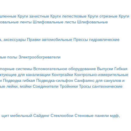
ышленные
Круги зачистные
Круги лепестковые
Круги отрезные
Круги
овальные ленты
Шлифовальные листы
Шлифовальные
а, аксессуары
Правки автомобильные
Прессы гидравлические
лые полы
Электрообогреватели
порные системы
Вспомогательное оборудование
Выпуски
Гибкая
ктующие для канализации
Контргайки
Контрольно-измерительные
и
Подводка гибкая
Подводка-сильфон
Санфаянс для санузлов и
ые лейки, мойки
Соединители
Тройники
Тросы сантехнические
, щит мебельный
Сайдинг
Стеклообои
Стеновые панели мдф,