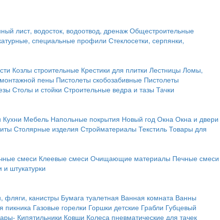
ный лист, водосток, водоотвод, дренаж
Общестроительные
атурные, специальные профили
Стеклосетки, серпянки,
сти
Козлы строительные
Крестики для плитки
Лестницы
Ломы,
 монтажной пены
Пистолеты скобозабивные
Пистолеты
езы
Столы и стойки
Строительные ведра и тазы
Тачки
и
Кухни
Мебель
Напольные покрытия
Новый год
Окна
Окна и двери
щиты
Столярные изделия
Стройматериалы
Текстиль
Товары для
чные смеси
Клеевые смеси
Очищающие материалы
Печные смеси
 и штукатурки
и, фляги, канистры
Бумага туалетная
Ванная комната
Ванны
я пикника
Газовые горелки
Горшки детские
Грабли
Губцевый
вары-
Кипятильники
Ковши
Колеса пневматические для тачек