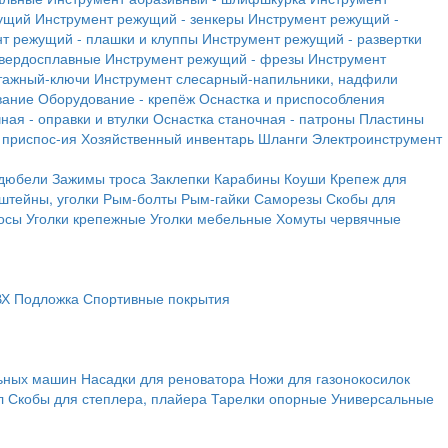
ущий
Инструмент режущий - зенкеры
Инструмент режущий -
т режущий - плашки и клуппы
Инструмент режущий - развертки
твердосплавные
Инструмент режущий - фрезы
Инструмент
тажный-ключи
Инструмент слесарный-напильники, надфили
вание
Оборудование - крепёж
Оснастка и приспособления
ная - оправки и втулки
Оснастка станочная - патроны
Пластины
 приспос-ия
Хозяйственный инвентарь
Шланги
Электроинструмент
 дюбели
Зажимы троса
Заклепки
Карабины
Коуши
Крепеж для
штейны, уголки
Рым-болты
Рым-гайки
Саморезы
Скобы для
осы
Уголки крепежные
Уголки мебельные
Хомуты червячные
ВХ
Подложка
Спортивные покрытия
льных машин
Насадки для реноватора
Ножи для газонокосилок
л
Скобы для степлера, плайера
Тарелки опорные
Универсальные