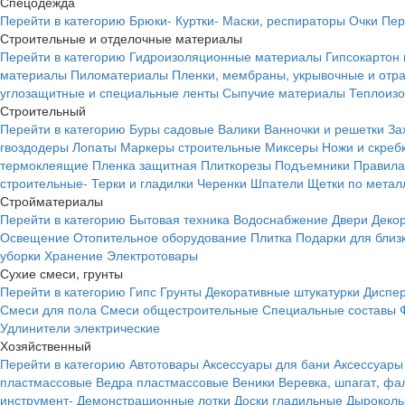
Спецодежда
Перейти в категорию
Брюки-
Куртки-
Маски, респираторы
Очки
Пер
Строительные и отделочные материалы
Перейти в категорию
Гидроизоляционные материалы
Гипсокартон
материалы
Пиломатериалы
Пленки, мембраны, укрывочные и от
углозащитные и специальные ленты
Сыпучие материалы
Теплоиз
Строительный
Перейти в категорию
Буры садовые
Валики
Ванночки и решетки
За
гвоздодеры
Лопаты
Маркеры строительные
Миксеры
Ножи и скреб
термоклеящие
Пленка защитная
Плиткорезы
Подъемники
Правила
строительные-
Терки и гладилки
Черенки
Шпатели
Щетки по метал
Стройматериалы
Перейти в категорию
Бытовая техника
Водоснабжение
Двери
Деко
Освещение
Отопительное оборудование
Плитка
Подарки для близ
уборки
Хранение
Электротовары
Сухие смеси, грунты
Перейти в категорию
Гипс
Грунты
Декоративные штукатурки
Диспер
Смеси для пола
Смеси общестроительные
Специальные составы
Удлинители электрические
Хозяйственный
Перейти в категорию
Автотовары
Аксессуары для бани
Аксессуары
пластмассовые
Ведра пластмассовые
Веники
Веревка, шпагат, фа
инструмент-
Демонстрационные лотки
Доски гладильные
Дырокол