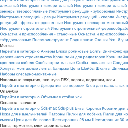
алмазный
Инструмент измерительный
Инструмент измерительный 
зенкеры твердосплавные
Инструмент режущий - зуборезный
Инстр
Инструмент режущий - резцы
Инструмент режущий - сверла
Инстр
режущий - фрезы твердоспл-ные
Инструмент слесарно-монтажный
Инструмент строительный
Инструмент строительный-деревообраб
Оснастка и приспособления - станочные
Оснастка и приспособлени
твёрдосплавные
Пневмоинструмент
Подшипники
Станки
Усп- 8 ун
Метизы
Перейти в категорию
Анкеры
Блоки роликовые
Болты
Винт-конфир
деревянного строительства
Кронштейн для радиаторов
Кронштейн
крепления кабеля
Скобы строительные
Скобы такелажные
Соедин
Хомуты, монтажные ленты, бандажи
Цепи
Шайбы
Шканты
Шпилька 
Наборы слесарно-монтажные
Напольные покрытия, плинтуса ПВХ, пороги, подложки, клеи
Перейти в категорию
Декоративные порожки
Клеи для напольных 
Опалубка
Перейти в категорию
Объемная стойка хси
Оснастка, запчасти
Перейти в категорию
Sds-max
Sds-plus
Биты
Коронки
Коронки для 
Ножи для измельчителей
Патроны
Пилки для лобзика
Пилки для н
смазки
Цепи для бензопил
Шестигранник 28 мм
Шестигранник 30 
Пены, герметики, клеи строительные