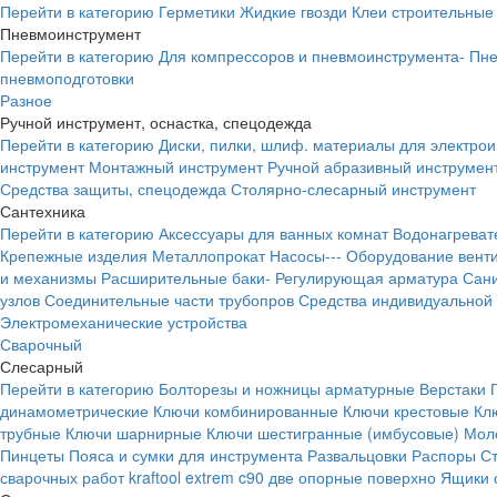
Перейти в категорию
Герметики
Жидкие гвозди
Клеи строительные
Пневмоинструмент
Перейти в категорию
Для компрессоров и пневмоинструмента-
Пне
пневмоподготовки
Разное
Ручной инструмент, оснастка, спецодежда
Перейти в категорию
Диски, пилки, шлиф. материалы для электро
инструмент
Монтажный инструмент
Ручной абразивный инструмен
Средства защиты, спецодежда
Столярно-слесарный инструмент
Сантехника
Перейти в категорию
Аксессуары для ванных комнат
Водонагреват
Крепежные изделия
Металлопрокат
Насосы---
Оборудование вент
и механизмы
Расширительные баки-
Регулирующая арматура
Сани
узлов
Соединительные части трубопров
Средства индивидуальной
Электромеханические устройства
Сварочный
Слесарный
Перейти в категорию
Болторезы и ножницы арматурные
Верстаки
динамометрические
Ключи комбинированные
Ключи крестовые
Кл
трубные
Ключи шарнирные
Ключи шестигранные (имбусовые)
Моло
Пинцеты
Пояса и сумки для инструмента
Развальцовки
Распоры
С
сварочных работ kraftool extrem c90 две опорные поверхно
Ящики 