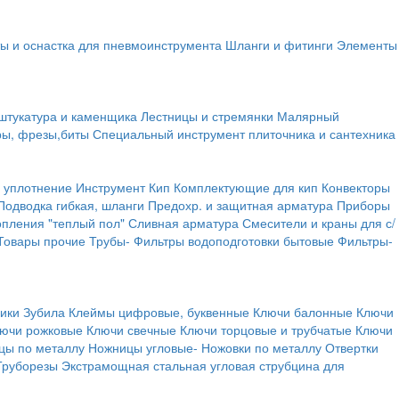
ы и оснастка для пневмоинструмента
Шланги и фитинги
Элементы
штукатура и каменщика
Лестницы и стремянки
Малярный
ры, фрезы,биты
Специальный инструмент плиточника и сантехника
 уплотнение
Инструмент
Кип
Комплектующие для кип
Конвекторы
Подводка гибкая, шланги
Предохр. и защитная арматура
Приборы
опления "теплый пол"
Сливная арматура
Смесители и краны для с/
Товары прочие
Трубы-
Фильтры водоподготовки бытовые
Фильтры-
ики
Зубила
Клеймы цифровые, буквенные
Ключи балонные
Ключи
ючи рожковые
Ключи свечные
Ключи торцовые и трубчатые
Ключи
цы по металлу
Ножницы угловые-
Ножовки по металлу
Отвертки
Труборезы
Экстрамощная стальная угловая струбцина для