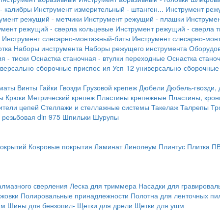
- калибры
Инструмент измерительный - штанген...
Инструмент реж
умент режущий - метчики
Инструмент режущий - плашки
Инструмен
умент режущий - сверла кольцевые
Инструмент режущий - сверла 
Инструмент слесарно-монтажный-биты
Инструмент слесарно-мон
отка
Наборы инструмента
Наборы режущего инструмента
Оборудо
я - тиски
Оснастка станочная - втулки переходные
Оснастка станоч
иверсально-сборочные приспос-ия
Усп-12 универсально-сборочные
маты
Винты
Гайки
Гвозди
Грузовой крепеж
Дюбели
Дюбель-гвозди,
ы
Крюки
Метрический крепеж
Пластины крепежные
Пластины, крон
ители цепей
Стеллажи и стеллажные системы
Такелаж
Талрепы
Тр
резьбовая din 975
Шпильки
Шурупы
покрытий
Ковровые покрытия
Ламинат
Линолеум
Плинтус
Плитка П
алмазного сверления
Леска для триммера
Насадки для гравирова
ожовки
Полировальные принадлежности
Полотна для ленточных пи
мм
Шины для бензопил-
Щетки для дрели
Щетки для ушм