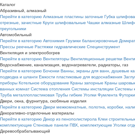
Каталог
Абразивный, алмазный
Перейти в категорию
Алмазные пластины заточные
Губка шлифова
отрезные, зачистные
Круги шлифовальные
Чашки алмазные
Шлифо
треугольники
Автомобильный
Перейти в категорию
Автохимия
Грузики балансировочные
Домкра
Прессы реечные
Растяжки гидравлические
Специнструмент
Вентиляция и электрообогрев
Перейти в категорию
Вентиляторы
Вентиляционные решетки
Вент
Водоснабжение, канализация, водонагреватели, радиаторы, газ
Перейти в категорию
Бочонки
Ванны, экраны для ванн, душевые к
подводка и шланги
Емкости пластиковые для водоснабжения
Загл
приборы
Котельное оборудование
Краны запорные
Краны шаровы
ванных комнат
Система отопления
Системы инсталяции
Системы 
Труба металлопластиковая
Трубы гибкие
Уголки
Фумлента
Футорки
Двери, окна, фурнитура, скобяные изделия
Перейти в категорию
Двери межкомнатные, полотна, коробки, нал
Декоративно-отделочные материалы
Перейти в категорию
Декор из пенополистирола
Клеи строительны
комплектующие
Стеновые панели ПВХ, комплектующие
Уголки от
Деревообрабатывающий