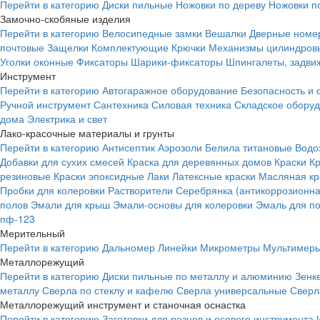
Перейти в категорию
Диски пильные
Ножовки по дереву
Ножовки п
Замочно-скобяные изделия
Перейти в категорию
Велосипедные замки
Вешалки
Дверные номе
почтовые
Защелки
Комплектующие
Крючки
Механизмы цилиндровы
Уголки оконные
Фиксаторы
Шарики-фиксаторы
Шпингалеты, задвиж
Инструмент
Перейти в категорию
Автогаражное оборудование
Безопасность и 
Ручной инструмент
Сантехника
Силовая техника
Складское обору
дома
Электрика и свет
Лако-красочные материалы и грунты
Перейти в категорию
Антисептик
Аэрозоли
Белила титановые
Водо
Добавки для сухих смесей
Краска для деревянных домов
Краски
К
резиновые
Краски эпоксидные
Лаки
Латексные краски
Масляная кр
Пробки для колеровки
Растворители
Серебрянка (антикоррозионна
полов
Эмали для крыш
Эмали-основы для колеровки
Эмаль для п
пф-123
Мерительный
Перейти в категорию
Дальномер
Линейки
Микрометры
Мультимеры
Металлорежущий
Перейти в категорию
Диски пильные по металлу и алюминию
Зенк
металлу
Сверла по стеклу и кафелю
Сверла универсальные
Сверл
Металлорежущий инструмент и станочная оснастка
Перейти в категорию
Заготовки для резцов и осевого инструмента