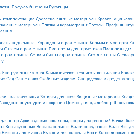
чатки
Полукомбинезоны
Рукавицы
 и комплектующие
Древесно-плитные материалы
Кровля, оцинкован
ражающие материалы
Плитка и керамогранит
Потолки
Профили штук
оляция
хваты подъемные-
Карандаши строительные
Кельмы и мастерки
Ки
ки
Отвесы строительные
Пистолеты для герметиков
Пистолеты для
 строительные
Сетки и бинты строительные
Скотч и ленты
Стеклор
лу
р
Инструменты
Каталог
Климатическая техника и вентиляция
Краск
ких
Сад
Сантехника
Скобяные изделия
Спецодежда и средства за
сия, влагоизоляция
Затирки для швов
Защитные материалы
Кладо
Фасадные штукатурки и покрытия
Цемент, гипс, алебастр
Шпаклевки
 для штор
Арки садовые, шпалеры, опоры для растений
Бочки, бак
лы
Весы кухонные
Весы напольные
Вилки посадочные
Вилы
Все дл
ы
Емкости для мусора
Емкости для рассады
Ерши
Канцелярские то