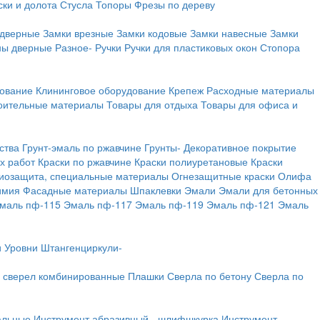
ки и долота
Стусла
Топоры
Фрезы по дереву
 дверные
Замки врезные
Замки кодовые
Замки навесные
Замки
ны дверные
Разное-
Ручки
Ручки для пластиковых окон
Стопора
дование
Клининговое оборудование
Крепеж
Расходные материалы
оительные материалы
Товары для отдыха
Товары для офиса и
ства
Грунт-эмаль по ржавчине
Грунты-
Декоративное покрытие
х работ
Краски по ржавчине
Краски полиуретановые
Краски
иозащита, специальные материалы
Огнезащитные краски
Олифа
имия
Фасадные материалы
Шпаклевки
Эмали
Эмали для бетонных
маль пф-115
Эмаль пф-117
Эмаль пф-119
Эмаль пф-121
Эмаль
и
Уровни
Штангенциркули-
 сверел комбинированные
Плашки
Сверла по бетону
Сверла по
альные
Инструмент абразивный - шлифшкурка
Инструмент