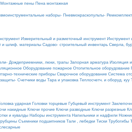
Монтажные пены
Пена монтажная
вмоинструментальные наборы-
Пневмокраскопульты-
Ремкомплект
инструмент
Измерительный и разметочный инструмент
Инструмент 
т и шлиф. материалы
Садово- строительный инвентарь
Сверла, бу
ели-
Дождеприемники, люки, трапы
Запорная арматура
Изоляция и
иляционное
Оборудование пожарное
Отопительное оборудование
тарно-технические приборы
Сварочное оборудование
Система от
 защиты-
Счетчики воды
Тара и упаковка
Теплосчетч. и оборуд. куу
Головка ударная
Головки торцевые
Губцевый инструмент
Заклепочн
ючи накидные
Ключи прочие
Ключи разводные
Ключи разрезные
Кл
тки и кувалды
Наборы инструмента
Напильники и надфили
Ножни
трубцины
Съемники подшипников
Тали , лебедки
Тиски
Трубогибы
слесарные