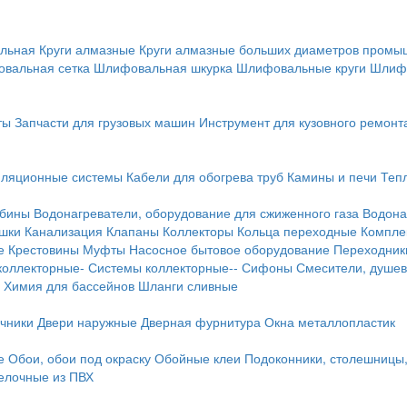
льная
Круги алмазные
Круги алмазные больших диаметров пром
вальная сетка
Шлифовальная шкурка
Шлифовальные круги
Шлиф
ты
Запчасти для грузовых машин
Инструмент для кузовного ремонт
иляционные системы
Кабели для обогрева труб
Камины и печи
Теп
абины
Водонагреватели, оборудование для сжиженного газа
Водона
ушки
Канализация
Клапаны
Коллекторы
Кольца переходные
Компле
е
Крестовины
Муфты
Насосное бытовое оборудование
Переходник
коллекторные-
Системы коллекторные--
Сифоны
Смесители, душев
Химия для бассейнов
Шланги сливные
ичники
Двери наружные
Дверная фурнитура
Окна металлопластик
е
Обои, обои под окраску
Обойные клеи
Подоконники, столешницы
делочные из ПВХ