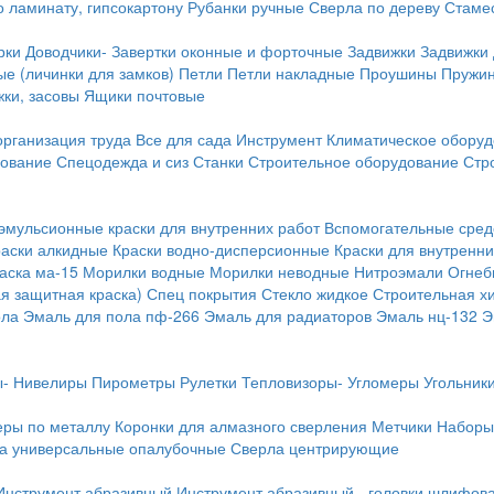
о ламинату, гипсокартону
Рубанки ручные
Сверла по дереву
Стамес
рки
Доводчики-
Завертки оконные и форточные
Задвижки
Задвижки
е (личинки для замков)
Петли
Петли накладные
Проушины
Пружи
ки, засовы
Ящики почтовые
организация труда
Все для сада
Инструмент
Климатическое обору
дование
Спецодежда и сиз
Станки
Строительное оборудование
Стр
эмульсионные краски для внутренних работ
Вспомогательные сред
раски алкидные
Краски водно-дисперсионные
Краски для внутренни
аска ма-15
Морилки водные
Морилки неводные
Нитроэмали
Огнеб
я защитная краска)
Спец покрытия
Стекло жидкое
Строительная х
ола
Эмаль для пола пф-266
Эмаль для радиаторов
Эмаль нц-132
Э
-
Нивелиры
Пирометры
Рулетки
Тепловизоры-
Угломеры
Угольник
еры по металлу
Коронки для алмазного сверления
Метчики
Наборы
а универсальные опалубочные
Сверла центрирующие
Инструмент абразивный
Инструмент абразивный - головки шлифов