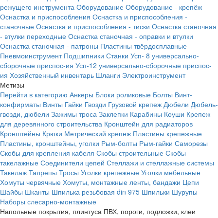
режущего инструмента
Оборудование
Оборудование - крепёж
Оснастка и приспособления
Оснастка и приспособления -
станочные
Оснастка и приспособления - тиски
Оснастка станочная
- втулки переходные
Оснастка станочная - оправки и втулки
Оснастка станочная - патроны
Пластины твёрдосплавные
Пневмоинструмент
Подшипники
Станки
Усп- 8 универсально-
сборочные приспос-ия
Усп-12 универсально-сборочные приспос-
ия
Хозяйственный инвентарь
Шланги
Электроинструмент
Метизы
Перейти в категорию
Анкеры
Блоки роликовые
Болты
Винт-
конфирматы
Винты
Гайки
Гвозди
Грузовой крепеж
Дюбели
Дюбель-
гвозди, дюбели
Зажимы троса
Заклепки
Карабины
Коуши
Крепеж
для деревянного строительства
Кронштейн для радиаторов
Кронштейны
Крюки
Метрический крепеж
Пластины крепежные
Пластины, кронштейны, уголки
Рым-болты
Рым-гайки
Саморезы
Скобы для крепления кабеля
Скобы строительные
Скобы
такелажные
Соединители цепей
Стеллажи и стеллажные системы
Такелаж
Талрепы
Тросы
Уголки крепежные
Уголки мебельные
Хомуты червячные
Хомуты, монтажные ленты, бандажи
Цепи
Шайбы
Шканты
Шпилька резьбовая din 975
Шпильки
Шурупы
Наборы слесарно-монтажные
Напольные покрытия, плинтуса ПВХ, пороги, подложки, клеи