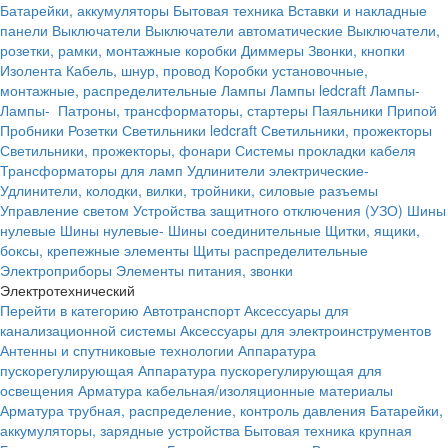
Батарейки, аккумуляторы
Бытовая техника
Вставки и накладные
панели
Выключатели
Выключатели автоматические
Выключатели,
розетки, рамки, монтажные коробки
Диммеры
Звонки, кнопки
Изолента
Кабель, шнур, провод
Коробки установочные,
монтажные, распределительные
Лампы
Лампы ledcraft
Лампы-
Лампы-
Патроны, трансформаторы, стартеры
Паяльники
Припой
Пробники
Розетки
Светильники ledcraft
Светильники, прожекторы
Светильники, прожекторы, фонари
Системы прокладки кабеля
Трансформаторы для ламп
Удлинители электрические-
Удлинители, колодки, вилки, тройники, силовые разъемы
Управление светом
Устройства защитного отключения (УЗО)
Шины
нулевые
Шины нулевые-
Шины соединительные
Щитки, ящики,
боксы, крепежные элементы
Щиты распределительные
Электроприборы
Элементы питания, звонки
Электротехнический
Перейти в категорию
Автотранспорт
Аксессуары для
канализационной системы
Аксессуары для электроинструментов
Антенны и спутниковые технологии
Аппаратура
пускорегулирующая
Аппаратура пускорегулирующая для
освещения
Арматура кабельная/изоляционные материалы
Арматура трубная, распределение, контроль давления
Батарейки,
аккумуляторы, зарядные устройства
Бытовая техника крупная