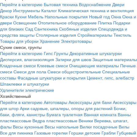
Перейти в категорию
Бытовая техника
Водоснабжение
Двери
Декор
Инструменты
Каталог
Климатическая техника и вентиляция
Краски
Кухни
Мебель
Напольные покрытия
Новый год
Окна
Окна и
двери
Освещение
Отопительное оборудование
Плитка
Подарки
для близких
Сад
Сантехника
Скобяные изделия
Спецодежда и
средства защиты
Столярные изделия
Стройматериалы
Текстиль
Товары для уборки
Хранение
Электротовары
Сухие смеси, грунты
Перейти в категорию
Гипс
Грунты
Декоративные штукатурки
Дисперсия, влагоизоляция
Затирки для швов
Защитные материалы
Кладочные смеси
Клеевые смеси
Очищающие материалы
Печные
смеси
Смеси для пола
Смеси общестроительные
Специальные
составы
Фасадные штукатурки и покрытия
Цемент, гипс, алебастр
Шпаклевки и штукатурки
Удлинители электрические
Хозяйственный
Перейти в категорию
Автотовары
Аксессуары для бани
Аксессуары
для штор
Арки садовые, шпалеры, опоры для растений
Бочки,
баки, фляги, канистры
Бумага туалетная
Ванная комната
Ванны
пластмассовые
Ведра пластмассовые
Веники
Веревка, шпагат,
фалы
Весы кухонные
Весы напольные
Вилки посадочные
Вилы
Все для пикника
Газовые горелки
Горшки детские
Грабли
Губцевый