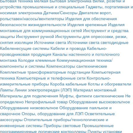
Бытовая техника мелкая
Бытовая электроника
Вилки, розетки и
устройства промышленные и специальные
Гаджеты, портативная и
носимая электроника
Датчики/Сенсоры
Двигатели ворот,
рольставен/насосы/вентиляторы
Изделия для обеспечения
безопасности жизнедеятельности
Изделия крепежные
Изделия
монтажные для коммуникационных сетей
Инструмент и средства
защиты
Инструмент ручной
Инструменты для опрессовки, резки,
снятия изоляции
Источники света
Источники света светодиодные
Кабеленесущие системы
Кабели и провода
Кабельно-
проводниковая продукция
Каналы настенного и потолочного
монтажа
Колодки клеммные
Коммуникационная техника/
компоненты и системы
Компенсаторы сантехнические
Комплектные трансформаторные подстанции
Компьютерная
техника
Компьютерные и телефонные сети
Контрольно-
измерительные приборы
Короба кабельные
Котлы и обогреватели
Лампы
Линии электропередач (ЛЭП)
Материал монтажный
Материалы для подключения
Муфты, фитинги сантехнические
Не
определено
Непрофильный товар
Оборудование высоковольтное
Оборудование низковольтное
Оборудование паяльное и
сварочное
Опоры, оборудование для ЛЭП
Осветительные
аксессуары
Отопительные приборы/технологические и
инженерные системы
Приборы световые
Промышленные
программируемые логические контроллеры
Пункты установки