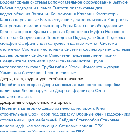
Водонапорные системы
Вспомогательное оборудование
Выпуски
Гибкая подводка и шланги
Емкости пластиковые для
водоснабжения
Заглушки
Канализация
Клапаны
Коллекторы
Кольца переходные
Комплектующие для канализации
Контргайки
Контрольно-измерительные приборы
Котельное оборудование
Краны запорные
Краны шаровые
Крестовины
Муфты
Насосное
бытовое оборудование
Переходники
Подводка гибкая
Подводка-
сильфон
Санфаянс для санузлов и ванных комнат
Система
отопления
Системы инсталяции
Системы коллекторные-
Системы
коллекторные--
Сифоны
Смесители, душевые лейки, мойки
Соединители
Тройники
Тросы сантехнические
Труба
металлопластиковая
Трубы гибкие
Уголки
Фумлента
Футорки
Химия для бассейнов
Шланги сливные
Двери, окна, фурнитура, скобяные изделия
Перейти в категорию
Двери межкомнатные, полотна, коробки,
наличники
Двери наружные
Дверная фурнитура
Окна
металлопластик
Декоративно-отделочные материалы
Перейти в категорию
Декор из пенополистирола
Клеи
строительные
Обои, обои под окраску
Обойные клеи
Подоконники,
столешницы, щит мебельный
Сайдинг
Стеклообои
Стеновые
панели мдф, комплектующие
Стеновые панели ПВХ,
комплектующие
Уголки отделочные из ПВХ