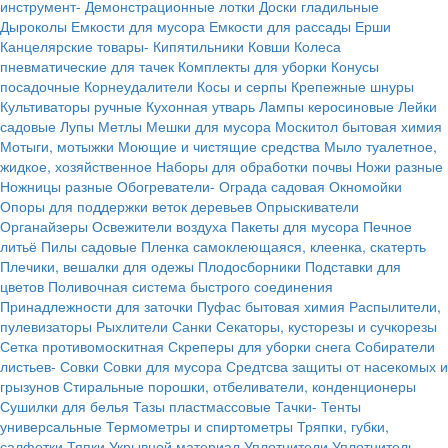
инструмент-
Демонстрационные лотки
Доски гладильные
Дыроколы
Емкости для мусора
Емкости для рассады
Ерши
Канцелярские товары-
Кипятильники
Ковши
Колеса
пневматические для тачек
Комплекты для уборки
Конусы
посадочные
Корнеудалители
Косы и серпы
Крепежные шнуры
Культиваторы ручные
Кухонная утварь
Лампы керосиновые
Лейки
садовые
Лупы
Метлы
Мешки для мусора
Москитол бытовая химия
Мотыги, мотыжки
Моющие и чистящие средства
Мыло туалетное,
жидкое, хозяйственное
Наборы для обработки почвы
Ножи разные
Ножницы разные
Обогреватели-
Ограда садовая
Окномойки
Опоры для поддержки веток деревьев
Опрыскиватели
Органайзеры
Освежители воздуха
Пакеты для мусора
Печное
литьё
Пилы садовые
Пленка самоклеющаяся, клеенка, скатерть
Плечики, вешалки для одежы
Плодосборники
Подставки для
цветов
Поливочная система быстрого соединения
Принадлежности для заточки
Пуфас бытовая химия
Распылители,
пулевизаторы
Рыхлители
Санки
Секаторы, кусторезы и сучкорезы
Сетка противомоскитная
Скреперы для уборки снега
Собиратели
листьев-
Совки
Совки для мусора
Средтсва защиты от насекомых и
грызунов
Стиральные порошки, отбеливатели, конденционеры
Сушилки для белья
Тазы пластмассовые
Тачки-
Тенты
универсальные
Термометры и спиртометры
Тряпки, губки,
салфетки
Тяпки
Укрывной материал
Уплотнители
Уплотнитель