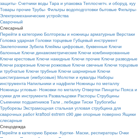
защиты-
Счетчики воды
Тара и упаковка
Теплосчетч. и оборуд. куу
Товары прочие
Трубы-
Фильтры водоподготовки бытовые
Фильтры-
Электромеханические устройства
Сварочный
Слесарный
Перейти в категорию
Болторезы и ножницы арматурные
Верстаки
Головка ударная
Головки торцевые
Губцевый инструмент
Заклепочники
Зубила
Клеймы цифровые, буквенные
Ключи
балонные
Ключи динамометрические
Ключи комбинированные
Ключи крестовые
Ключи накидные
Ключи прочие
Ключи разводные
Ключи разрезные
Ключи рожковые
Ключи свечные
Ключи торцовые
и трубчатые
Ключи трубные
Ключи шарнирные
Ключи
шестигранные (имбусовые)
Молотки и кувалды
Наборы
инструмента
Напильники и надфили
Ножницы по металлу
Ножницы угловые-
Ножовки по металлу
Отвертки
Пинцеты
Пояса и
сумки для инструмента
Развальцовки
Распоры
Струбцины
Съемники подшипников
Тали , лебедки
Тиски
Трубогибы
Труборезы
Экстрамощная стальная угловая струбцина для
сварочных работ kraftool extrem c90 две опорные поверхно
Ящики
слесарные
Спецодежда
Перейти в категорию
Брюки-
Куртки-
Маски, респираторы
Очки