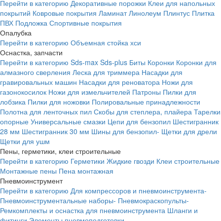
Перейти в категорию
Декоративные порожки
Клеи для напольных
покрытий
Ковровые покрытия
Ламинат
Линолеум
Плинтус
Плитка
ПВХ
Подложка
Спортивные покрытия
Опалубка
Перейти в категорию
Объемная стойка хси
Оснастка, запчасти
Перейти в категорию
Sds-max
Sds-plus
Биты
Коронки
Коронки для
алмазного сверления
Леска для триммера
Насадки для
гравировальных машин
Насадки для реноватора
Ножи для
газонокосилок
Ножи для измельчителей
Патроны
Пилки для
лобзика
Пилки для ножовки
Полировальные принадлежности
Полотна для ленточных пил
Скобы для степлера, плайера
Тарелки
опорные
Универсальные смазки
Цепи для бензопил
Шестигранник
28 мм
Шестигранник 30 мм
Шины для бензопил-
Щетки для дрели
Щетки для ушм
Пены, герметики, клеи строительные
Перейти в категорию
Герметики
Жидкие гвозди
Клеи строительные
Монтажные пены
Пена монтажная
Пневмоинструмент
Перейти в категорию
Для компрессоров и пневмоинструмента-
Пневмоинструментальные наборы-
Пневмокраскопульты-
Ремкомплекты и оснастка для пневмоинструмента
Шланги и
фитинги
Элементы пневмоподготовки