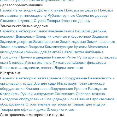
Деревообрабатывающий
Перейти в категорию
Диски пильные
Ножовки по дереву
Ножовки
по ламинату, гипсокартону
Рубанки ручные
Сверла по дереву
Стамески и долота
Стусла
Топоры
Фрезы по дереву
Замочно-скобяные изделия
Перейти в категорию
Велосипедные замки
Вешалки
Дверные
номерки
Доводчики-
Завертки оконные и форточные
Задвижки
Задвижки дверные
Замки врезные
Замки кодовые
Замки навесные
Замки почтовые
Защелки
Комплектующие
Крючки
Механизмы
цилиндровые (личинки для замков)
Петли
Петли накладные
Проушины
Пружины дверные
Разное-
Ручки
Ручки для пластиковых
окон
Стопора
Уголки оконные
Фиксаторы
Шарики-фиксаторы
Шпингалеты, задвижки, засовы
Ящики почтовые
Инструмент
Перейти в категорию
Автогаражное оборудование
Безопасность и
организация труда
Все для сада
Инструмент
Климатическое
оборудование
Клининговое оборудование
Крепеж
Расходные
материалы
Ручной инструмент
Сантехника
Силовая техника
Складское оборудование
Спецодежда и сиз
Станки
Строительное
оборудование
Строительные материалы
Товары для отдыха
Товары для офиса и дома
Электрика и свет
Лако-красочные материалы и грунты