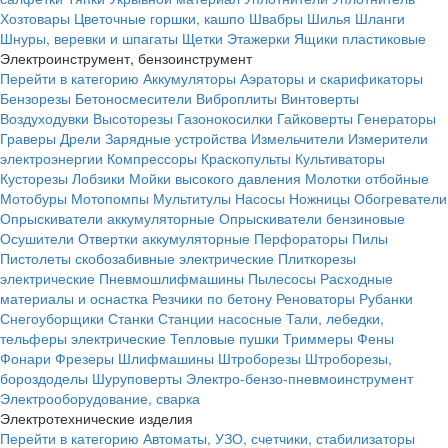
Хозтовары
Цветочные горшки, кашпо
Швабры
Шилья
Шланги
Шнуры, веревки и шпагаты
Щетки
Этажерки
Ящики пластиковые
Электроинструмент, бензоинструмент
Перейти в категорию
Аккумуляторы
Аэраторы и скарификаторы
Бензорезы
Бетоносмесители
Виброплиты
Винтоверты
Воздуходувки
Высоторезы
Газонокосилки
Гайковерты
Генераторы
Граверы
Дрели
Зарядные устройства
Измельчители
Измерители
электроэнергии
Компрессоры
Краскопульты
Культиваторы
Кусторезы
Лобзики
Мойки высокого давления
Молотки отбойные
Мотобуры
Мотопомпы
Мультитулы
Насосы
Ножницы
Обогреватели
Опрыскиватели аккумуляторные
Опрыскиватели бензиновые
Осушители
Отвертки аккумуляторные
Перфораторы
Пилы
Пистолеты скобозабивные электрические
Плиткорезы
электрические
Пневмошлифмашины
Пылесосы
Расходные
материалы и оснастка
Резчики по бетону
Реноваторы
Рубанки
Снегоуборщики
Станки
Станции насосные
Тали, лебедки,
тельферы электрические
Тепловые пушки
Триммеры
Фены
Фонари
Фрезеры
Шлифмашины
Штроборезы
Штроборезы,
бороздоделы
Шуруповерты
Электро-бензо-пневмоинструмент
Электрооборудование, сварка
Электротехнические изделия
Перейти в категорию
Автоматы, УЗО, счетчики, стабилизаторы