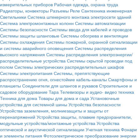
измерительных приборов
Рабочая одежда, охрана труда
Радиаторы, конвекторы
Разъемы
Реле
Сантехника инженерная
Светильники
Система штекерного монтажа электросети зданий
Система электромонтажных колонн
Системы автоматизации
Системы безопасности
Системы ввода для кабелей и проводов
Системы защиты шланговые
Системы обогрева и вентиляции
Системы охлаждения
Системы пожарной, охранной сигнализации
и системы аварийного оповещения
Системы распределения
высокого напряжения
Системы распределения электроэнергии/
распределительные устройства
Системы скрытой проводки под
полом
Системы электрических распределительных шкафов
Системы электропитания
Системы, препятствующие
распространению огня, огнестойкие кабель-каналы
Смартфоны и
планшеты
Соединители для шлангов и рукавов
Строительное и
садовое оборудование
Тара
Телевизоры и аудио- видео техника
Техника для дома
Товары для дома и сада
Установочные
устройства для системной шины
Устройства безопасности
Устройства заземления, молниезащиты и защиты от
перенапряжений
Устройства защиты, плавкие предохранители,
модульные устройства/монтажные устройства
Устройства
оптической и акустической сигнализации
Учетная техника
Фонари
и элементы питания
Фотоэлектрическое преобразование энергии