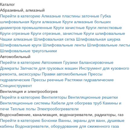
Каталог
Абразивный, алмазный
Перейти в категорию
Алмазные пластины заточные
Губка
шлифовальная
Круги алмазные
Круги алмазные больших
диаметров промышленные
Круги зачистные
Круги лепестковые
Круги отрезные
Круги отрезные, зачистные
Круги шлифовальные
Чашки алмазные
Шлифовальная сетка
Шлифовальная шкурка
Шлифовальные круги
Шлифовальные ленты
Шлифовальные листы
Шлифовальные треугольники
Автомобильный
Перейти в категорию
Автохимия
Грузики балансировочные
Домкраты
Запчасти для грузовых машин
Инструмент для кузовного
ремонта, аксессуары
Правки автомобильные
Прессы
гидравлические
Прессы реечные
Растяжки гидравлические
Специнструмент
Вентиляция и электрообогрев
Перейти в категорию
Вентиляторы
Вентиляционные решетки
Вентиляционные системы
Кабели для обогрева труб
Камины и
печи
Теплые полы
Электрообогреватели
Водоснабжение, канализация, водонагреватели, радиаторы, газ
Перейти в категорию
Бочонки
Ванны, экраны для ванн, душевые
кабины
Водонагреватели, оборудование для сжиженного газа