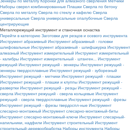
Зенкеры по металлу
Коронки для алмазного сверления
Метчики
Наборы сверел комбинированные
Плашки
Сверла по бетону
Сверла по металлу
Сверла по стеклу и кафелю
Сверла
универсальные
Сверла универсальные опалубочные
Сверла
центрирующие
Металлорежущий инструмент и станочная оснастка
Перейти в категорию
Заготовки для резцов и осевого инструмента
Инструмент абразивный
Инструмент абразивный - головки
шлифовальные
Инструмент абразивный - шлифшкурка
Инструмент
алмазный
Инструмент измерительный
Инструмент измерительный
- калибры
Инструмент измерительный - штанген...
Инструмент
режущий
Инструмент режущий - зенкеры
Инструмент режущий -
зенкеры твердосплавные
Инструмент режущий - зуборезный
Инструмент режущий - метчики
Инструмент режущий - плашки
Инструмент режущий - плашки и клуппы
Инструмент режущий -
развертки
Инструмент режущий - резцы
Инструмент режущий -
сверла
Инструмент режущий - сверла кольцевые
Инструмент
режущий - сверла твердосплавные
Инструмент режущий - фрезы
Инструмент режущий - фрезы твердоспл-ные
Инструмент
слесарно-монтажный
Инструмент слесарно-монтажный-биты
Инструмент слесарно-монтажный-ключи
Инструмент слесарный-
напильники, надфили
Инструмент строительный
Инструмент
строительный-деревообработка
Наборы инструмента
Наборы