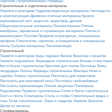
Перчатки
Полукомбинезоны
Рукавицы
Строительные и отделочные материалы
Перейти в категорию
Гидроизоляционные материалы
Гипсокартон
и комплектующие
Древесно-плитные материалы
Кровля,
оцинкованный лист, водосток, водоотвод, дренаж
Общестроительные материалы
Пиломатериалы
Пленки,
мембраны, укрывочные и отражающие материалы
Плитка и
керамогранит
Потолки
Профили штукатурные, специальные
профили
Стеклосетки, серпянки, углозащитные и специальные
ленты
Сыпучие материалы
Теплоизоляция
Строительный
Перейти в категорию
Буры садовые
Валики
Ванночки и решетки
Захваты подъемные-
Карандаши строительные
Кельмы и мастерки
Кисти
Козлы строительные
Крестики для плитки
Лестницы
Ломы,
гвоздодеры
Лопаты
Маркеры строительные
Миксеры
Ножи и
скребки
Отвесы строительные
Пистолеты для герметиков
Пистолеты для монтажной пены
Пистолеты скобозабивные
Пистолеты термоклеящие
Пленка защитная
Плиткорезы
Подъемники
Правила строительные
Сетки и бинты строительные
Скотч и ленты
Стеклорезы
Столы и стойки
Строительные ведра и
тазы
Тачки строительные-
Терки и гладилки
Черенки
Шпатели
Щетки по металлу
Стройматериалы