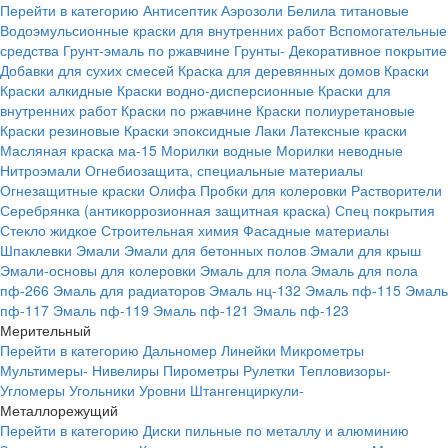
Перейти в категорию
Антисептик
Аэрозоли
Белила титановые
Водоэмульсионные краски для внутренних работ
Вспомогательные
средства
Грунт-эмаль по ржавчине
Грунты-
Декоративное покрытие
Добавки для сухих смесей
Краска для деревянных домов
Краски
Краски алкидные
Краски водно-дисперсионные
Краски для
внутренних работ
Краски по ржавчине
Краски полиуретановые
Краски резиновые
Краски эпоксидные
Лаки
Латексные краски
Масляная краска ма-15
Морилки водные
Морилки неводные
Нитроэмали
Огнебиозащита, специальные материалы
Огнезащитные краски
Олифа
Пробки для колеровки
Растворители
Серебрянка (антикоррозионная защитная краска)
Спец покрытия
Стекло жидкое
Строительная химия
Фасадные материалы
Шпаклевки
Эмали
Эмали для бетонных полов
Эмали для крыш
Эмали-основы для колеровки
Эмаль для пола
Эмаль для пола
пф-266
Эмаль для радиаторов
Эмаль нц-132
Эмаль пф-115
Эмаль
пф-117
Эмаль пф-119
Эмаль пф-121
Эмаль пф-123
Мерительный
Перейти в категорию
Дальномер
Линейки
Микрометры
Мультимеры-
Нивелиры
Пирометры
Рулетки
Тепловизоры-
Угломеры
Угольники
Уровни
Штангенциркули-
Металлорежущий
Перейти в категорию
Диски пильные по металлу и алюминию