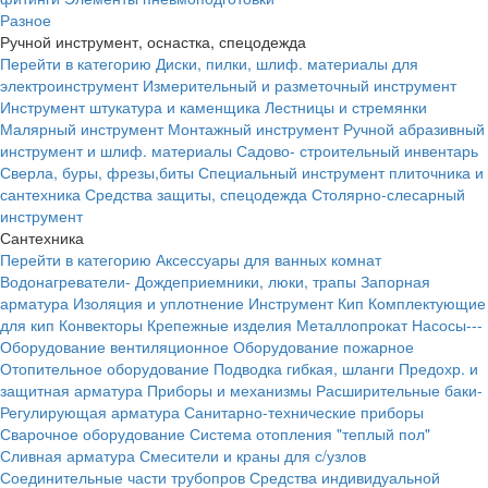
Разное
Ручной инструмент, оснастка, спецодежда
Перейти в категорию
Диски, пилки, шлиф. материалы для
электроинструмент
Измерительный и разметочный инструмент
Инструмент штукатура и каменщика
Лестницы и стремянки
Малярный инструмент
Монтажный инструмент
Ручной абразивный
инструмент и шлиф. материалы
Садово- строительный инвентарь
Сверла, буры, фрезы,биты
Специальный инструмент плиточника и
сантехника
Средства защиты, спецодежда
Столярно-слесарный
инструмент
Сантехника
Перейти в категорию
Аксессуары для ванных комнат
Водонагреватели-
Дождеприемники, люки, трапы
Запорная
арматура
Изоляция и уплотнение
Инструмент
Кип
Комплектующие
для кип
Конвекторы
Крепежные изделия
Металлопрокат
Насосы---
Оборудование вентиляционное
Оборудование пожарное
Отопительное оборудование
Подводка гибкая, шланги
Предохр. и
защитная арматура
Приборы и механизмы
Расширительные баки-
Регулирующая арматура
Санитарно-технические приборы
Сварочное оборудование
Система отопления "теплый пол"
Сливная арматура
Смесители и краны для с/узлов
Соединительные части трубопров
Средства индивидуальной