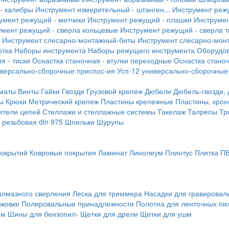
- калибры
Инструмент измерительный - штанген...
Инструмент реж
умент режущий - метчики
Инструмент режущий - плашки
Инструмен
умент режущий - сверла кольцевые
Инструмент режущий - сверла 
Инструмент слесарно-монтажный-биты
Инструмент слесарно-мон
отка
Наборы инструмента
Наборы режущего инструмента
Оборудо
я - тиски
Оснастка станочная - втулки переходные
Оснастка станоч
иверсально-сборочные приспос-ия
Усп-12 универсально-сборочные
маты
Винты
Гайки
Гвозди
Грузовой крепеж
Дюбели
Дюбель-гвозди,
ы
Крюки
Метрический крепеж
Пластины крепежные
Пластины, крон
ители цепей
Стеллажи и стеллажные системы
Такелаж
Талрепы
Тр
резьбовая din 975
Шпильки
Шурупы
покрытий
Ковровые покрытия
Ламинат
Линолеум
Плинтус
Плитка П
алмазного сверления
Леска для триммера
Насадки для гравирова
ожовки
Полировальные принадлежности
Полотна для ленточных пи
мм
Шины для бензопил-
Щетки для дрели
Щетки для ушм