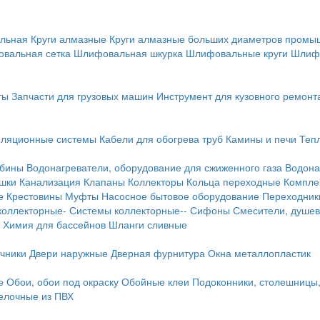
льная
Круги алмазные
Круги алмазные больших диаметров пром
вальная сетка
Шлифовальная шкурка
Шлифовальные круги
Шлиф
ты
Запчасти для грузовых машин
Инструмент для кузовного ремонт
иляционные системы
Кабели для обогрева труб
Камины и печи
Теп
абины
Водонагреватели, оборудование для сжиженного газа
Водона
ушки
Канализация
Клапаны
Коллекторы
Кольца переходные
Компле
е
Крестовины
Муфты
Насосное бытовое оборудование
Переходник
коллекторные-
Системы коллекторные--
Сифоны
Смесители, душев
Химия для бассейнов
Шланги сливные
ичники
Двери наружные
Дверная фурнитура
Окна металлопластик
е
Обои, обои под окраску
Обойные клеи
Подоконники, столешницы
делочные из ПВХ