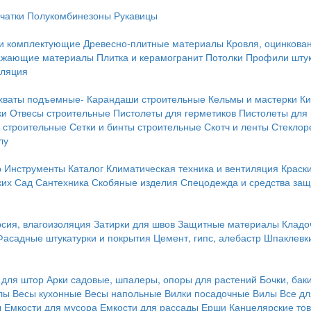
чатки
Полукомбинезоны
Рукавицы
 и комплектующие
Древесно-плитные материалы
Кровля, оцинкован
ражающие материалы
Плитка и керамогранит
Потолки
Профили штук
оляция
хваты подъемные-
Карандаши строительные
Кельмы и мастерки
Ки
ки
Отвесы строительные
Пистолеты для герметиков
Пистолеты для
 строительные
Сетки и бинты строительные
Скотч и ленты
Стеклор
лу
р
Инструменты
Каталог
Климатическая техника и вентиляция
Краск
ких
Сад
Сантехника
Скобяные изделия
Спецодежда и средства за
сия, влагоизоляция
Затирки для швов
Защитные материалы
Кладо
Фасадные штукатурки и покрытия
Цемент, гипс, алебастр
Шпаклевки
 для штор
Арки садовые, шпалеры, опоры для растений
Бочки, бак
лы
Весы кухонные
Весы напольные
Вилки посадочные
Вилы
Все дл
ы
Емкости для мусора
Емкости для рассады
Ерши
Канцелярские то