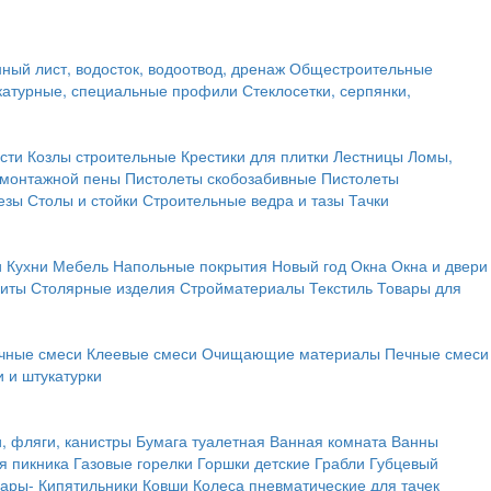
ный лист, водосток, водоотвод, дренаж
Общестроительные
атурные, специальные профили
Стеклосетки, серпянки,
сти
Козлы строительные
Крестики для плитки
Лестницы
Ломы,
 монтажной пены
Пистолеты скобозабивные
Пистолеты
езы
Столы и стойки
Строительные ведра и тазы
Тачки
и
Кухни
Мебель
Напольные покрытия
Новый год
Окна
Окна и двери
щиты
Столярные изделия
Стройматериалы
Текстиль
Товары для
чные смеси
Клеевые смеси
Очищающие материалы
Печные смеси
 и штукатурки
и, фляги, канистры
Бумага туалетная
Ванная комната
Ванны
я пикника
Газовые горелки
Горшки детские
Грабли
Губцевый
вары-
Кипятильники
Ковши
Колеса пневматические для тачек