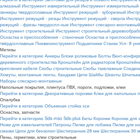
алмазный
Инструмент измерительный
Инструмент измерительный 
зенкеры твердосплавные
Инструмент режущий - зуборезный
Инстр
Инструмент режущий - резцы
Инструмент режущий - сверла
Инстр
режущий - фрезы твердоспл-ные
Инструмент слесарно-монтажный
Инструмент строительный
Инструмент строительный-деревообраб
Оснастка и приспособления - станочные
Оснастка и приспособлени
твёрдосплавные
Пневмоинструмент
Подшипники
Станки
Усп- 8 ун
Метизы
Перейти в категорию
Анкеры
Блоки роликовые
Болты
Винт-конфир
деревянного строительства
Кронштейн для радиаторов
Кронштейн
крепления кабеля
Скобы строительные
Скобы такелажные
Соедин
Хомуты, монтажные ленты, бандажи
Цепи
Шайбы
Шканты
Шпилька 
Наборы слесарно-монтажные
Напольные покрытия, плинтуса ПВХ, пороги, подложки, клеи
Перейти в категорию
Декоративные порожки
Клеи для напольных 
Опалубка
Перейти в категорию
Объемная стойка хси
Оснастка, запчасти
Перейти в категорию
Sds-max
Sds-plus
Биты
Коронки
Коронки для 
Ножи для измельчителей
Патроны
Пилки для лобзика
Пилки для н
смазки
Цепи для бензопил
Шестигранник 28 мм
Шестигранник 30 
Пены, герметики, клеи строительные