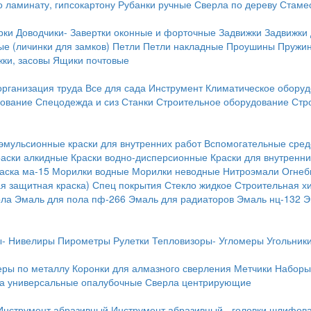
о ламинату, гипсокартону
Рубанки ручные
Сверла по дереву
Стамес
рки
Доводчики-
Завертки оконные и форточные
Задвижки
Задвижки
е (личинки для замков)
Петли
Петли накладные
Проушины
Пружи
ки, засовы
Ящики почтовые
организация труда
Все для сада
Инструмент
Климатическое обору
дование
Спецодежда и сиз
Станки
Строительное оборудование
Стр
эмульсионные краски для внутренних работ
Вспомогательные сред
раски алкидные
Краски водно-дисперсионные
Краски для внутренни
аска ма-15
Морилки водные
Морилки неводные
Нитроэмали
Огнеб
я защитная краска)
Спец покрытия
Стекло жидкое
Строительная х
ола
Эмаль для пола пф-266
Эмаль для радиаторов
Эмаль нц-132
Э
-
Нивелиры
Пирометры
Рулетки
Тепловизоры-
Угломеры
Угольник
еры по металлу
Коронки для алмазного сверления
Метчики
Наборы
а универсальные опалубочные
Сверла центрирующие
Инструмент абразивный
Инструмент абразивный - головки шлифов