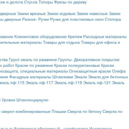
ки и долота
Стусла
Топоры
Фрезы по дереву
 дверные
Замки врезные
Замки кодовые
Замки навесные
Замки
ны дверные
Разное-
Ручки
Ручки для пластиковых окон
Стопора
дование
Клининговое оборудование
Крепеж
Расходные материалы
оительные материалы
Товары для отдыха
Товары для офиса и
ства
Грунт-эмаль по ржавчине
Грунты-
Декоративное покрытие
х работ
Краски по ржавчине
Краски полиуретановые
Краски
иозащита, специальные материалы
Огнезащитные краски
Олифа
имия
Фасадные материалы
Шпаклевки
Эмали
Эмали для бетонных
маль пф-115
Эмаль пф-117
Эмаль пф-119
Эмаль пф-121
Эмаль
и
Уровни
Штангенциркули-
 сверел комбинированные
Плашки
Сверла по бетону
Сверла по
альные
Инструмент абразивный - шлифшкурка
Инструмент