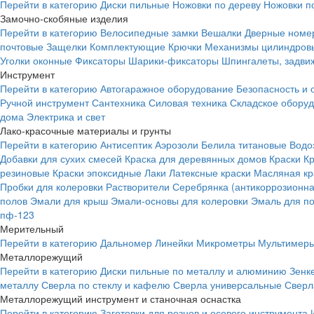
Перейти в категорию
Диски пильные
Ножовки по дереву
Ножовки п
Замочно-скобяные изделия
Перейти в категорию
Велосипедные замки
Вешалки
Дверные номе
почтовые
Защелки
Комплектующие
Крючки
Механизмы цилиндровы
Уголки оконные
Фиксаторы
Шарики-фиксаторы
Шпингалеты, задвиж
Инструмент
Перейти в категорию
Автогаражное оборудование
Безопасность и 
Ручной инструмент
Сантехника
Силовая техника
Складское обору
дома
Электрика и свет
Лако-красочные материалы и грунты
Перейти в категорию
Антисептик
Аэрозоли
Белила титановые
Водо
Добавки для сухих смесей
Краска для деревянных домов
Краски
К
резиновые
Краски эпоксидные
Лаки
Латексные краски
Масляная кр
Пробки для колеровки
Растворители
Серебрянка (антикоррозионна
полов
Эмали для крыш
Эмали-основы для колеровки
Эмаль для п
пф-123
Мерительный
Перейти в категорию
Дальномер
Линейки
Микрометры
Мультимеры
Металлорежущий
Перейти в категорию
Диски пильные по металлу и алюминию
Зенк
металлу
Сверла по стеклу и кафелю
Сверла универсальные
Сверл
Металлорежущий инструмент и станочная оснастка
Перейти в категорию
Заготовки для резцов и осевого инструмента