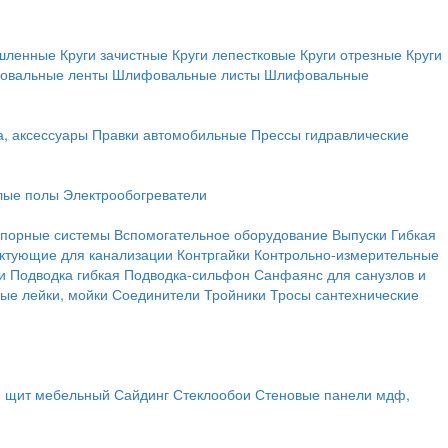
ышленные
Круги зачистные
Круги лепестковые
Круги отрезные
Круги
овальные ленты
Шлифовальные листы
Шлифовальные
а, аксессуары
Правки автомобильные
Прессы гидравлические
лые полы
Электрообогреватели
порные системы
Вспомогательное оборудование
Выпуски
Гибкая
ктующие для канализации
Контргайки
Контрольно-измерительные
и
Подводка гибкая
Подводка-сильфон
Санфаянс для санузлов и
ые лейки, мойки
Соединители
Тройники
Тросы сантехнические
, щит мебельный
Сайдинг
Стеклообои
Стеновые панели мдф,