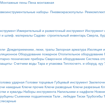
Монтажные пены
Пена монтажная
вмоинструментальные наборы-
Пневмокраскопульты-
Ремкомплект
инструмент
Измерительный и разметочный инструмент
Инструмент 
т и шлиф. материалы
Садово- строительный инвентарь
Сверла, бу
ели-
Дождеприемники, люки, трапы
Запорная арматура
Изоляция и
иляционное
Оборудование пожарное
Отопительное оборудование
тарно-технические приборы
Сварочное оборудование
Система от
 защиты-
Счетчики воды
Тара и упаковка
Теплосчетч. и оборуд. куу
Головка ударная
Головки торцевые
Губцевый инструмент
Заклепочн
ючи накидные
Ключи прочие
Ключи разводные
Ключи разрезные
Кл
тки и кувалды
Наборы инструмента
Напильники и надфили
Ножни
трубцины
Съемники подшипников
Тали , лебедки
Тиски
Трубогибы
слесарные