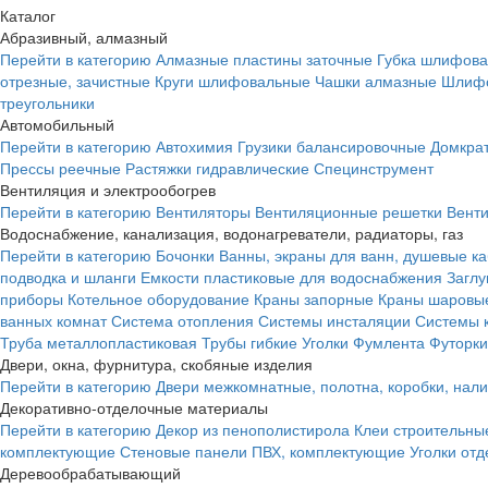
Каталог
Абразивный, алмазный
Перейти в категорию
Алмазные пластины заточные
Губка шлифова
отрезные, зачистные
Круги шлифовальные
Чашки алмазные
Шлифо
треугольники
Автомобильный
Перейти в категорию
Автохимия
Грузики балансировочные
Домкра
Прессы реечные
Растяжки гидравлические
Специнструмент
Вентиляция и электрообогрев
Перейти в категорию
Вентиляторы
Вентиляционные решетки
Вент
Водоснабжение, канализация, водонагреватели, радиаторы, газ
Перейти в категорию
Бочонки
Ванны, экраны для ванн, душевые к
подводка и шланги
Емкости пластиковые для водоснабжения
Загл
приборы
Котельное оборудование
Краны запорные
Краны шаровы
ванных комнат
Система отопления
Системы инсталяции
Системы 
Труба металлопластиковая
Трубы гибкие
Уголки
Фумлента
Футорки
Двери, окна, фурнитура, скобяные изделия
Перейти в категорию
Двери межкомнатные, полотна, коробки, нал
Декоративно-отделочные материалы
Перейти в категорию
Декор из пенополистирола
Клеи строительны
комплектующие
Стеновые панели ПВХ, комплектующие
Уголки от
Деревообрабатывающий