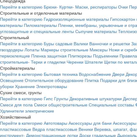
Спецодежда
Перейти в категорию
Брюки-
Куртки-
Маски, респираторы
Очки
Пер
Строительные и отделочные материалы
Перейти в категорию
Гидроизоляционные материалы
Гипсокартон
материалы
Пиломатериалы
Пленки, мембраны, укрывочные и от
углозащитные и специальные ленты
Сыпучие материалы
Теплоиз
Строительный
Перейти в категорию
Буры садовые
Валики
Ванночки и решетки
За
гвоздодеры
Лопаты
Маркеры строительные
Миксеры
Ножи и скреб
термоклеящие
Пленка защитная
Плиткорезы
Подъемники
Правила
строительные-
Терки и гладилки
Черенки
Шпатели
Щетки по метал
Стройматериалы
Перейти в категорию
Бытовая техника
Водоснабжение
Двери
Деко
Освещение
Отопительное оборудование
Плитка
Подарки для близ
уборки
Хранение
Электротовары
Сухие смеси, грунты
Перейти в категорию
Гипс
Грунты
Декоративные штукатурки
Диспер
Смеси для пола
Смеси общестроительные
Специальные составы
Удлинители электрические
Хозяйственный
Перейти в категорию
Автотовары
Аксессуары для бани
Аксессуары
пластмассовые
Ведра пластмассовые
Веники
Веревка, шпагат, фа
инструмент-
Демонстрационные лотки
Доски гладильные
Дырокол