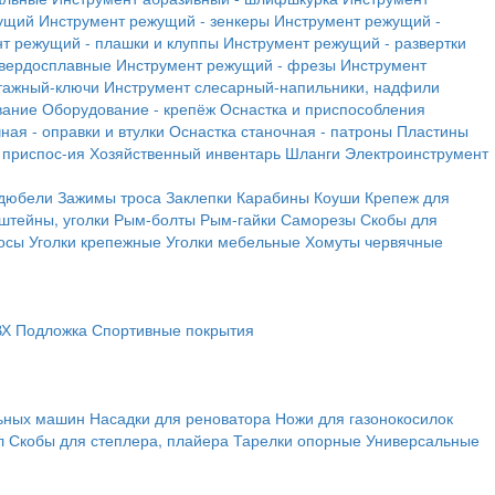
ущий
Инструмент режущий - зенкеры
Инструмент режущий -
т режущий - плашки и клуппы
Инструмент режущий - развертки
твердосплавные
Инструмент режущий - фрезы
Инструмент
тажный-ключи
Инструмент слесарный-напильники, надфили
вание
Оборудование - крепёж
Оснастка и приспособления
ная - оправки и втулки
Оснастка станочная - патроны
Пластины
 приспос-ия
Хозяйственный инвентарь
Шланги
Электроинструмент
 дюбели
Зажимы троса
Заклепки
Карабины
Коуши
Крепеж для
штейны, уголки
Рым-болты
Рым-гайки
Саморезы
Скобы для
осы
Уголки крепежные
Уголки мебельные
Хомуты червячные
ВХ
Подложка
Спортивные покрытия
льных машин
Насадки для реноватора
Ножи для газонокосилок
л
Скобы для степлера, плайера
Тарелки опорные
Универсальные