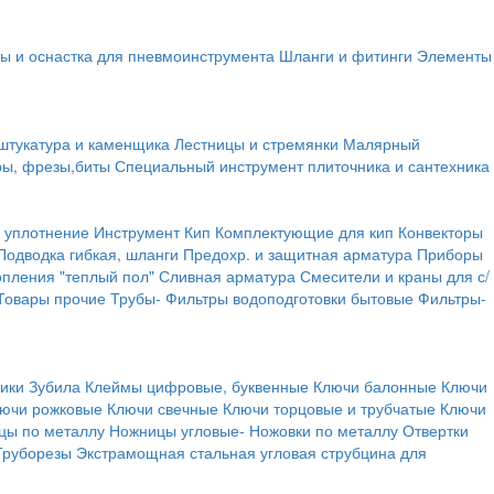
ы и оснастка для пневмоинструмента
Шланги и фитинги
Элементы
штукатура и каменщика
Лестницы и стремянки
Малярный
ры, фрезы,биты
Специальный инструмент плиточника и сантехника
 уплотнение
Инструмент
Кип
Комплектующие для кип
Конвекторы
Подводка гибкая, шланги
Предохр. и защитная арматура
Приборы
опления "теплый пол"
Сливная арматура
Смесители и краны для с/
Товары прочие
Трубы-
Фильтры водоподготовки бытовые
Фильтры-
ики
Зубила
Клеймы цифровые, буквенные
Ключи балонные
Ключи
ючи рожковые
Ключи свечные
Ключи торцовые и трубчатые
Ключи
цы по металлу
Ножницы угловые-
Ножовки по металлу
Отвертки
Труборезы
Экстрамощная стальная угловая струбцина для