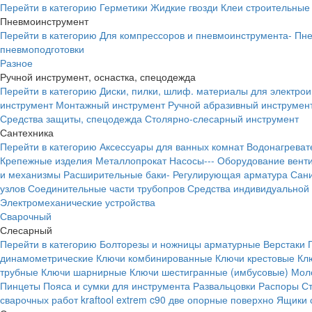
Перейти в категорию
Герметики
Жидкие гвозди
Клеи строительные
Пневмоинструмент
Перейти в категорию
Для компрессоров и пневмоинструмента-
Пне
пневмоподготовки
Разное
Ручной инструмент, оснастка, спецодежда
Перейти в категорию
Диски, пилки, шлиф. материалы для электро
инструмент
Монтажный инструмент
Ручной абразивный инструмен
Средства защиты, спецодежда
Столярно-слесарный инструмент
Сантехника
Перейти в категорию
Аксессуары для ванных комнат
Водонагреват
Крепежные изделия
Металлопрокат
Насосы---
Оборудование вент
и механизмы
Расширительные баки-
Регулирующая арматура
Сани
узлов
Соединительные части трубопров
Средства индивидуальной
Электромеханические устройства
Сварочный
Слесарный
Перейти в категорию
Болторезы и ножницы арматурные
Верстаки
динамометрические
Ключи комбинированные
Ключи крестовые
Кл
трубные
Ключи шарнирные
Ключи шестигранные (имбусовые)
Моло
Пинцеты
Пояса и сумки для инструмента
Развальцовки
Распоры
С
сварочных работ kraftool extrem c90 две опорные поверхно
Ящики 