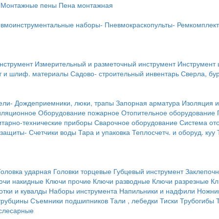
Монтажные пены
Пена монтажная
вмоинструментальные наборы-
Пневмокраскопульты-
Ремкомплект
инструмент
Измерительный и разметочный инструмент
Инструмент 
т и шлиф. материалы
Садово- строительный инвентарь
Сверла, бу
ели-
Дождеприемники, люки, трапы
Запорная арматура
Изоляция и
иляционное
Оборудование пожарное
Отопительное оборудование
тарно-технические приборы
Сварочное оборудование
Система от
 защиты-
Счетчики воды
Тара и упаковка
Теплосчетч. и оборуд. куу
Головка ударная
Головки торцевые
Губцевый инструмент
Заклепочн
ючи накидные
Ключи прочие
Ключи разводные
Ключи разрезные
Кл
тки и кувалды
Наборы инструмента
Напильники и надфили
Ножни
трубцины
Съемники подшипников
Тали , лебедки
Тиски
Трубогибы
слесарные