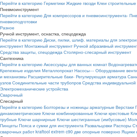
Перейти в категорию
Герметики
Жидкие гвозди
Клеи строительные
Пневмоинструмент
Перейти в категорию
Для компрессоров и пневмоинструмента-
Пне
пневмоподготовки
Разное
Ручной инструмент, оснастка, спецодежда
Перейти в категорию
Диски, пилки, шлиф. материалы для электро
инструмент
Монтажный инструмент
Ручной абразивный инструмен
Средства защиты, спецодежда
Столярно-слесарный инструмент
Сантехника
Перейти в категорию
Аксессуары для ванных комнат
Водонагреват
Крепежные изделия
Металлопрокат
Насосы---
Оборудование вент
и механизмы
Расширительные баки-
Регулирующая арматура
Сани
узлов
Соединительные части трубопров
Средства индивидуальной
Электромеханические устройства
Сварочный
Слесарный
Перейти в категорию
Болторезы и ножницы арматурные
Верстаки
динамометрические
Ключи комбинированные
Ключи крестовые
Кл
трубные
Ключи шарнирные
Ключи шестигранные (имбусовые)
Моло
Пинцеты
Пояса и сумки для инструмента
Развальцовки
Распоры
С
сварочных работ kraftool extrem c90 две опорные поверхно
Ящики 