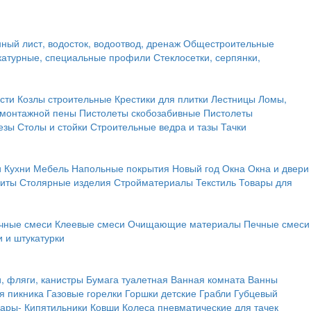
ный лист, водосток, водоотвод, дренаж
Общестроительные
атурные, специальные профили
Стеклосетки, серпянки,
сти
Козлы строительные
Крестики для плитки
Лестницы
Ломы,
 монтажной пены
Пистолеты скобозабивные
Пистолеты
езы
Столы и стойки
Строительные ведра и тазы
Тачки
и
Кухни
Мебель
Напольные покрытия
Новый год
Окна
Окна и двери
щиты
Столярные изделия
Стройматериалы
Текстиль
Товары для
чные смеси
Клеевые смеси
Очищающие материалы
Печные смеси
 и штукатурки
и, фляги, канистры
Бумага туалетная
Ванная комната
Ванны
я пикника
Газовые горелки
Горшки детские
Грабли
Губцевый
вары-
Кипятильники
Ковши
Колеса пневматические для тачек