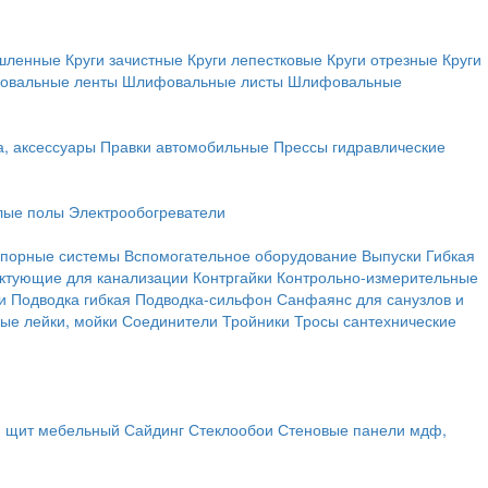
ышленные
Круги зачистные
Круги лепестковые
Круги отрезные
Круги
овальные ленты
Шлифовальные листы
Шлифовальные
а, аксессуары
Правки автомобильные
Прессы гидравлические
лые полы
Электрообогреватели
порные системы
Вспомогательное оборудование
Выпуски
Гибкая
ктующие для канализации
Контргайки
Контрольно-измерительные
и
Подводка гибкая
Подводка-сильфон
Санфаянс для санузлов и
ые лейки, мойки
Соединители
Тройники
Тросы сантехнические
, щит мебельный
Сайдинг
Стеклообои
Стеновые панели мдф,