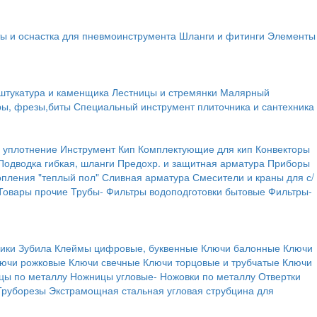
ы и оснастка для пневмоинструмента
Шланги и фитинги
Элементы
штукатура и каменщика
Лестницы и стремянки
Малярный
ры, фрезы,биты
Специальный инструмент плиточника и сантехника
 уплотнение
Инструмент
Кип
Комплектующие для кип
Конвекторы
Подводка гибкая, шланги
Предохр. и защитная арматура
Приборы
опления "теплый пол"
Сливная арматура
Смесители и краны для с/
Товары прочие
Трубы-
Фильтры водоподготовки бытовые
Фильтры-
ики
Зубила
Клеймы цифровые, буквенные
Ключи балонные
Ключи
ючи рожковые
Ключи свечные
Ключи торцовые и трубчатые
Ключи
цы по металлу
Ножницы угловые-
Ножовки по металлу
Отвертки
Труборезы
Экстрамощная стальная угловая струбцина для