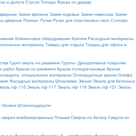
ки и долота
Стусла
Топоры
Фрезы по дереву
 дверные
Замки врезные
Замки кодовые
Замки навесные
Замки
ны дверные
Разное-
Ручки
Ручки для пластиковых окон
Стопора
дование
Клининговое оборудование
Крепеж
Расходные материалы
оительные материалы
Товары для отдыха
Товары для офиса и
ства
Грунт-эмаль по ржавчине
Грунты-
Декоративное покрытие
х работ
Краски по ржавчине
Краски полиуретановые
Краски
иозащита, специальные материалы
Огнезащитные краски
Олифа
имия
Фасадные материалы
Шпаклевки
Эмали
Эмали для бетонных
маль пф-115
Эмаль пф-117
Эмаль пф-119
Эмаль пф-121
Эмаль
и
Уровни
Штангенциркули-
 сверел комбинированные
Плашки
Сверла по бетону
Сверла по
альные
Инструмент абразивный - шлифшкурка
Инструмент