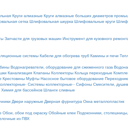
льная
Круги алмазные
Круги алмазные больших диаметров пром
вальная сетка
Шлифовальная шкурка
Шлифовальные круги
Шлиф
ты
Запчасти для грузовых машин
Инструмент для кузовного ремонт
иляционные системы
Кабели для обогрева труб
Камины и печи
Теп
абины
Водонагреватели, оборудование для сжиженного газа
Водона
ушки
Канализация
Клапаны
Коллекторы
Кольца переходные
Компле
е
Крестовины
Муфты
Насосное бытовое оборудование
Переходник
коллекторные-
Системы коллекторные--
Сифоны
Смесители, душев
Химия для бассейнов
Шланги сливные
ичники
Двери наружные
Дверная фурнитура
Окна металлопластик
е
Обои, обои под окраску
Обойные клеи
Подоконники, столешницы
делочные из ПВХ