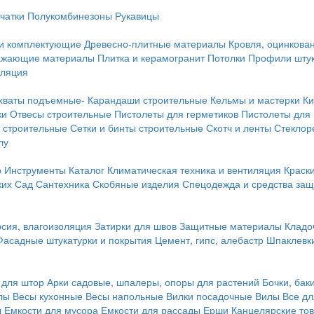
чатки
Полукомбинезоны
Рукавицы
 и комплектующие
Древесно-плитные материалы
Кровля, оцинкован
ражающие материалы
Плитка и керамогранит
Потолки
Профили штук
оляция
хваты подъемные-
Карандаши строительные
Кельмы и мастерки
Ки
ки
Отвесы строительные
Пистолеты для герметиков
Пистолеты для
 строительные
Сетки и бинты строительные
Скотч и ленты
Стеклор
лу
р
Инструменты
Каталог
Климатическая техника и вентиляция
Краск
ких
Сад
Сантехника
Скобяные изделия
Спецодежда и средства за
сия, влагоизоляция
Затирки для швов
Защитные материалы
Кладо
Фасадные штукатурки и покрытия
Цемент, гипс, алебастр
Шпаклевки
 для штор
Арки садовые, шпалеры, опоры для растений
Бочки, бак
лы
Весы кухонные
Весы напольные
Вилки посадочные
Вилы
Все дл
ы
Емкости для мусора
Емкости для рассады
Ерши
Канцелярские то