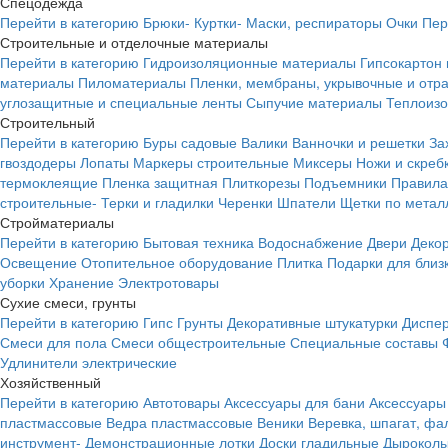
Спецодежда
Перейти в категорию
Брюки-
Куртки-
Маски, респираторы
Очки
Пер
Строительные и отделочные материалы
Перейти в категорию
Гидроизоляционные материалы
Гипсокартон
материалы
Пиломатериалы
Пленки, мембраны, укрывочные и от
углозащитные и специальные ленты
Сыпучие материалы
Теплоиз
Строительный
Перейти в категорию
Буры садовые
Валики
Ванночки и решетки
За
гвоздодеры
Лопаты
Маркеры строительные
Миксеры
Ножи и скреб
термоклеящие
Пленка защитная
Плиткорезы
Подъемники
Правила
строительные-
Терки и гладилки
Черенки
Шпатели
Щетки по метал
Стройматериалы
Перейти в категорию
Бытовая техника
Водоснабжение
Двери
Деко
Освещение
Отопительное оборудование
Плитка
Подарки для близ
уборки
Хранение
Электротовары
Сухие смеси, грунты
Перейти в категорию
Гипс
Грунты
Декоративные штукатурки
Диспер
Смеси для пола
Смеси общестроительные
Специальные составы
Удлинители электрические
Хозяйственный
Перейти в категорию
Автотовары
Аксессуары для бани
Аксессуары
пластмассовые
Ведра пластмассовые
Веники
Веревка, шпагат, фа
инструмент-
Демонстрационные лотки
Доски гладильные
Дырокол