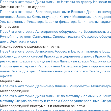
Перейти в категорию
Диски пильные
Ножовки по дереву
Ножовки п
Замочно-скобяные изделия
Перейти в категорию
Велосипедные замки
Вешалки
Дверные номе
почтовые
Защелки
Комплектующие
Крючки
Механизмы цилиндровы
Уголки оконные
Фиксаторы
Шарики-фиксаторы
Шпингалеты, задвиж
Инструмент
Перейти в категорию
Автогаражное оборудование
Безопасность и 
Ручной инструмент
Сантехника
Силовая техника
Складское обору
дома
Электрика и свет
Лако-красочные материалы и грунты
Перейти в категорию
Антисептик
Аэрозоли
Белила титановые
Водо
Добавки для сухих смесей
Краска для деревянных домов
Краски
К
резиновые
Краски эпоксидные
Лаки
Латексные краски
Масляная кр
Пробки для колеровки
Растворители
Серебрянка (антикоррозионна
полов
Эмали для крыш
Эмали-основы для колеровки
Эмаль для п
пф-123
Мерительный
Перейти в категорию
Дальномер
Линейки
Микрометры
Мультимеры
Металлорежущий
Перейти в категорию
Диски пильные по металлу и алюминию
Зенк
металлу
Сверла по стеклу и кафелю
Сверла универсальные
Сверл
Металлорежущий инструмент и станочная оснастка
Перейти в категорию
Заготовки для резцов и осевого инструмента