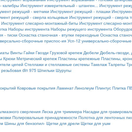
- калибры
Инструмент измерительный - штанген...
Инструмент реж
умент режущий - метчики
Инструмент режущий - плашки
Инструмен
умент режущий - сверла кольцевые
Инструмент режущий - сверла 
Инструмент слесарно-монтажный-биты
Инструмент слесарно-мон
отка
Наборы инструмента
Наборы режущего инструмента
Оборудо
я - тиски
Оснастка станочная - втулки переходные
Оснастка станоч
иверсально-сборочные приспос-ия
Усп-12 универсально-сборочные
маты
Винты
Гайки
Гвозди
Грузовой крепеж
Дюбели
Дюбель-гвозди,
ы
Крюки
Метрический крепеж
Пластины крепежные
Пластины, крон
ители цепей
Стеллажи и стеллажные системы
Такелаж
Талрепы
Тр
резьбовая din 975
Шпильки
Шурупы
покрытий
Ковровые покрытия
Ламинат
Линолеум
Плинтус
Плитка П
алмазного сверления
Леска для триммера
Насадки для гравирова
ожовки
Полировальные принадлежности
Полотна для ленточных пи
мм
Шины для бензопил-
Щетки для дрели
Щетки для ушм