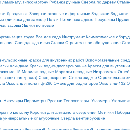
о ламинату, гипсокартону
Рубанки ручные
Сверла по дереву
Стамес
рки
Доводчики-
Завертки оконные и форточные
Задвижки
Задвижки
е (личинки для замков)
Петли
Петли накладные
Проушины
Пружи
ки, засовы
Ящики почтовые
организация труда
Все для сада
Инструмент
Климатическое обору
дование
Спецодежда и сиз
Станки
Строительное оборудование
Стр
эмульсионные краски для внутренних работ
Вспомогательные сред
раски алкидные
Краски водно-дисперсионные
Краски для внутренни
аска ма-15
Морилки водные
Морилки неводные
Нитроэмали
Огнеб
я защитная краска)
Спец покрытия
Стекло жидкое
Строительная х
ола
Эмаль для пола пф-266
Эмаль для радиаторов
Эмаль нц-132
Э
-
Нивелиры
Пирометры
Рулетки
Тепловизоры-
Угломеры
Угольник
еры по металлу
Коронки для алмазного сверления
Метчики
Наборы
а универсальные опалубочные
Сверла центрирующие
Инструмент абразивный
Инструмент абразивный - головки шлифов