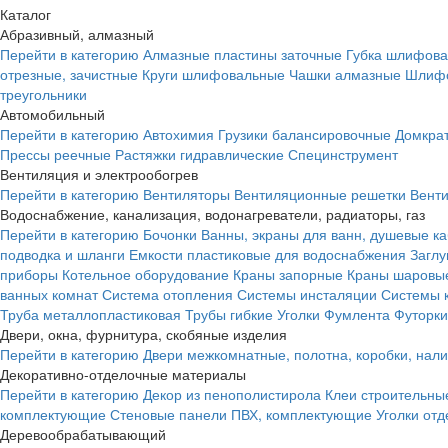
Каталог
Абразивный, алмазный
Перейти в категорию
Алмазные пластины заточные
Губка шлифова
отрезные, зачистные
Круги шлифовальные
Чашки алмазные
Шлифо
треугольники
Автомобильный
Перейти в категорию
Автохимия
Грузики балансировочные
Домкра
Прессы реечные
Растяжки гидравлические
Специнструмент
Вентиляция и электрообогрев
Перейти в категорию
Вентиляторы
Вентиляционные решетки
Вент
Водоснабжение, канализация, водонагреватели, радиаторы, газ
Перейти в категорию
Бочонки
Ванны, экраны для ванн, душевые к
подводка и шланги
Емкости пластиковые для водоснабжения
Загл
приборы
Котельное оборудование
Краны запорные
Краны шаровы
ванных комнат
Система отопления
Системы инсталяции
Системы 
Труба металлопластиковая
Трубы гибкие
Уголки
Фумлента
Футорки
Двери, окна, фурнитура, скобяные изделия
Перейти в категорию
Двери межкомнатные, полотна, коробки, нал
Декоративно-отделочные материалы
Перейти в категорию
Декор из пенополистирола
Клеи строительны
комплектующие
Стеновые панели ПВХ, комплектующие
Уголки от
Деревообрабатывающий