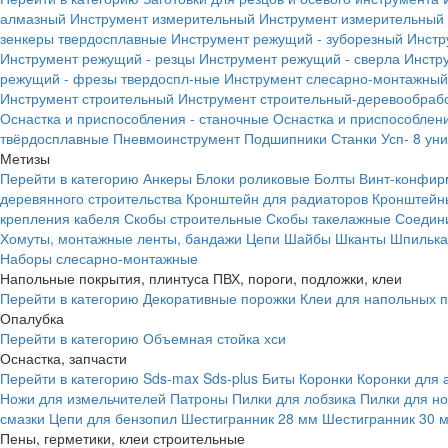
алмазный
Инструмент измерительный
Инструмент измерительный 
зенкеры твердосплавные
Инструмент режущий - зуборезный
Инстр
Инструмент режущий - резцы
Инструмент режущий - сверла
Инстр
режущий - фрезы твердоспл-ные
Инструмент слесарно-монтажный
Инструмент строительный
Инструмент строительный-деревообраб
Оснастка и приспособления - станочные
Оснастка и приспособлени
твёрдосплавные
Пневмоинструмент
Подшипники
Станки
Усп- 8 ун
Метизы
Перейти в категорию
Анкеры
Блоки роликовые
Болты
Винт-конфир
деревянного строительства
Кронштейн для радиаторов
Кронштейн
крепления кабеля
Скобы строительные
Скобы такелажные
Соедин
Хомуты, монтажные ленты, бандажи
Цепи
Шайбы
Шканты
Шпилька 
Наборы слесарно-монтажные
Напольные покрытия, плинтуса ПВХ, пороги, подложки, клеи
Перейти в категорию
Декоративные порожки
Клеи для напольных 
Опалубка
Перейти в категорию
Объемная стойка хси
Оснастка, запчасти
Перейти в категорию
Sds-max
Sds-plus
Биты
Коронки
Коронки для 
Ножи для измельчителей
Патроны
Пилки для лобзика
Пилки для н
смазки
Цепи для бензопил
Шестигранник 28 мм
Шестигранник 30 
Пены, герметики, клеи строительные