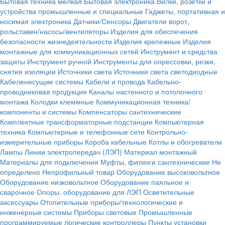
Бытовая техника мелкая
Бытовая электроника
Вилки, розетки и
устройства промышленные и специальные
Гаджеты, портативная и
носимая электроника
Датчики/Сенсоры
Двигатели ворот,
рольставен/насосы/вентиляторы
Изделия для обеспечения
безопасности жизнедеятельности
Изделия крепежные
Изделия
монтажные для коммуникационных сетей
Инструмент и средства
защиты
Инструмент ручной
Инструменты для опрессовки, резки,
снятия изоляции
Источники света
Источники света светодиодные
Кабеленесущие системы
Кабели и провода
Кабельно-
проводниковая продукция
Каналы настенного и потолочного
монтажа
Колодки клеммные
Коммуникационная техника/
компоненты и системы
Компенсаторы сантехнические
Комплектные трансформаторные подстанции
Компьютерная
техника
Компьютерные и телефонные сети
Контрольно-
измерительные приборы
Короба кабельные
Котлы и обогреватели
Лампы
Линии электропередач (ЛЭП)
Материал монтажный
Материалы для подключения
Муфты, фитинги сантехнические
Не
определено
Непрофильный товар
Оборудование высоковольтное
Оборудование низковольтное
Оборудование паяльное и
сварочное
Опоры, оборудование для ЛЭП
Осветительные
аксессуары
Отопительные приборы/технологические и
инженерные системы
Приборы световые
Промышленные
программируемые логические контроллеры
Пункты установки