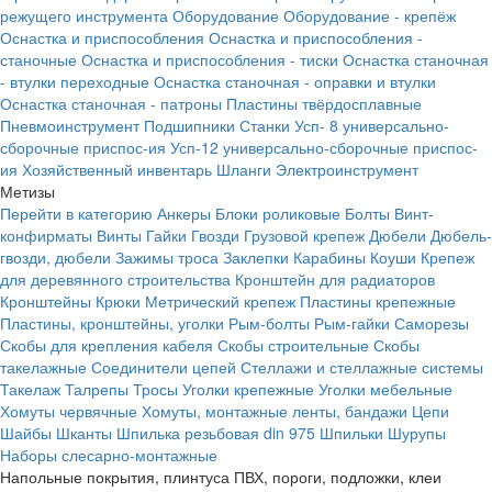
режущего инструмента
Оборудование
Оборудование - крепёж
Оснастка и приспособления
Оснастка и приспособления -
станочные
Оснастка и приспособления - тиски
Оснастка станочная
- втулки переходные
Оснастка станочная - оправки и втулки
Оснастка станочная - патроны
Пластины твёрдосплавные
Пневмоинструмент
Подшипники
Станки
Усп- 8 универсально-
сборочные приспос-ия
Усп-12 универсально-сборочные приспос-
ия
Хозяйственный инвентарь
Шланги
Электроинструмент
Метизы
Перейти в категорию
Анкеры
Блоки роликовые
Болты
Винт-
конфирматы
Винты
Гайки
Гвозди
Грузовой крепеж
Дюбели
Дюбель-
гвозди, дюбели
Зажимы троса
Заклепки
Карабины
Коуши
Крепеж
для деревянного строительства
Кронштейн для радиаторов
Кронштейны
Крюки
Метрический крепеж
Пластины крепежные
Пластины, кронштейны, уголки
Рым-болты
Рым-гайки
Саморезы
Скобы для крепления кабеля
Скобы строительные
Скобы
такелажные
Соединители цепей
Стеллажи и стеллажные системы
Такелаж
Талрепы
Тросы
Уголки крепежные
Уголки мебельные
Хомуты червячные
Хомуты, монтажные ленты, бандажи
Цепи
Шайбы
Шканты
Шпилька резьбовая din 975
Шпильки
Шурупы
Наборы слесарно-монтажные
Напольные покрытия, плинтуса ПВХ, пороги, подложки, клеи