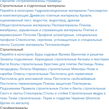
Перчатки
Полукомбинезоны
Рукавицы
Строительные и отделочные материалы
Перейти в категорию
Гидроизоляционные материалы
Гипсокартон
и комплектующие
Древесно-плитные материалы
Кровля,
оцинкованный лист, водосток, водоотвод, дренаж
Общестроительные материалы
Пиломатериалы
Пленки,
мембраны, укрывочные и отражающие материалы
Плитка и
керамогранит
Потолки
Профили штукатурные, специальные
профили
Стеклосетки, серпянки, углозащитные и специальные
ленты
Сыпучие материалы
Теплоизоляция
Строительный
Перейти в категорию
Буры садовые
Валики
Ванночки и решетки
Захваты подъемные-
Карандаши строительные
Кельмы и мастерки
Кисти
Козлы строительные
Крестики для плитки
Лестницы
Ломы,
гвоздодеры
Лопаты
Маркеры строительные
Миксеры
Ножи и
скребки
Отвесы строительные
Пистолеты для герметиков
Пистолеты для монтажной пены
Пистолеты скобозабивные
Пистолеты термоклеящие
Пленка защитная
Плиткорезы
Подъемники
Правила строительные
Сетки и бинты строительные
Скотч и ленты
Стеклорезы
Столы и стойки
Строительные ведра и
тазы
Тачки строительные-
Терки и гладилки
Черенки
Шпатели
Щетки по металлу
Стройматериалы