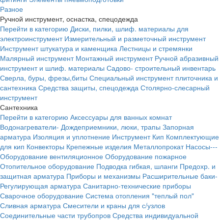
Разное
Ручной инструмент, оснастка, спецодежда
Перейти в категорию
Диски, пилки, шлиф. материалы для
электроинструмент
Измерительный и разметочный инструмент
Инструмент штукатура и каменщика
Лестницы и стремянки
Малярный инструмент
Монтажный инструмент
Ручной абразивный
инструмент и шлиф. материалы
Садово- строительный инвентарь
Сверла, буры, фрезы,биты
Специальный инструмент плиточника и
сантехника
Средства защиты, спецодежда
Столярно-слесарный
инструмент
Сантехника
Перейти в категорию
Аксессуары для ванных комнат
Водонагреватели-
Дождеприемники, люки, трапы
Запорная
арматура
Изоляция и уплотнение
Инструмент
Кип
Комплектующие
для кип
Конвекторы
Крепежные изделия
Металлопрокат
Насосы---
Оборудование вентиляционное
Оборудование пожарное
Отопительное оборудование
Подводка гибкая, шланги
Предохр. и
защитная арматура
Приборы и механизмы
Расширительные баки-
Регулирующая арматура
Санитарно-технические приборы
Сварочное оборудование
Система отопления "теплый пол"
Сливная арматура
Смесители и краны для с/узлов
Соединительные части трубопров
Средства индивидуальной