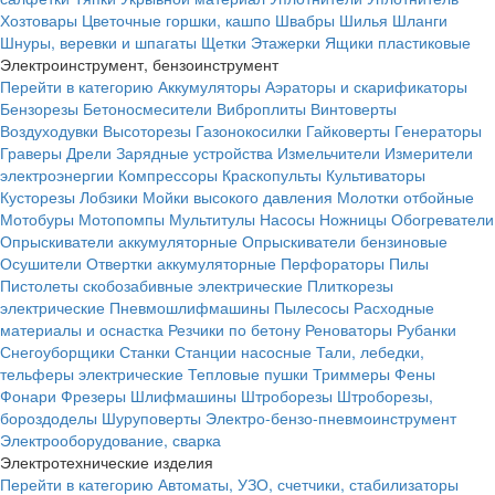
Хозтовары
Цветочные горшки, кашпо
Швабры
Шилья
Шланги
Шнуры, веревки и шпагаты
Щетки
Этажерки
Ящики пластиковые
Электроинструмент, бензоинструмент
Перейти в категорию
Аккумуляторы
Аэраторы и скарификаторы
Бензорезы
Бетоносмесители
Виброплиты
Винтоверты
Воздуходувки
Высоторезы
Газонокосилки
Гайковерты
Генераторы
Граверы
Дрели
Зарядные устройства
Измельчители
Измерители
электроэнергии
Компрессоры
Краскопульты
Культиваторы
Кусторезы
Лобзики
Мойки высокого давления
Молотки отбойные
Мотобуры
Мотопомпы
Мультитулы
Насосы
Ножницы
Обогреватели
Опрыскиватели аккумуляторные
Опрыскиватели бензиновые
Осушители
Отвертки аккумуляторные
Перфораторы
Пилы
Пистолеты скобозабивные электрические
Плиткорезы
электрические
Пневмошлифмашины
Пылесосы
Расходные
материалы и оснастка
Резчики по бетону
Реноваторы
Рубанки
Снегоуборщики
Станки
Станции насосные
Тали, лебедки,
тельферы электрические
Тепловые пушки
Триммеры
Фены
Фонари
Фрезеры
Шлифмашины
Штроборезы
Штроборезы,
бороздоделы
Шуруповерты
Электро-бензо-пневмоинструмент
Электрооборудование, сварка
Электротехнические изделия
Перейти в категорию
Автоматы, УЗО, счетчики, стабилизаторы