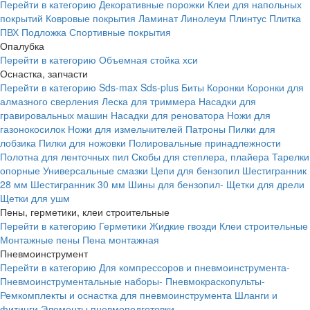
Перейти в категорию
Декоративные порожки
Клеи для напольных
покрытий
Ковровые покрытия
Ламинат
Линолеум
Плинтус
Плитка
ПВХ
Подложка
Спортивные покрытия
Опалубка
Перейти в категорию
Объемная стойка хси
Оснастка, запчасти
Перейти в категорию
Sds-max
Sds-plus
Биты
Коронки
Коронки для
алмазного сверления
Леска для триммера
Насадки для
гравировальных машин
Насадки для реноватора
Ножи для
газонокосилок
Ножи для измельчителей
Патроны
Пилки для
лобзика
Пилки для ножовки
Полировальные принадлежности
Полотна для ленточных пил
Скобы для степлера, плайера
Тарелки
опорные
Универсальные смазки
Цепи для бензопил
Шестигранник
28 мм
Шестигранник 30 мм
Шины для бензопил-
Щетки для дрели
Щетки для ушм
Пены, герметики, клеи строительные
Перейти в категорию
Герметики
Жидкие гвозди
Клеи строительные
Монтажные пены
Пена монтажная
Пневмоинструмент
Перейти в категорию
Для компрессоров и пневмоинструмента-
Пневмоинструментальные наборы-
Пневмокраскопульты-
Ремкомплекты и оснастка для пневмоинструмента
Шланги и
фитинги
Элементы пневмоподготовки