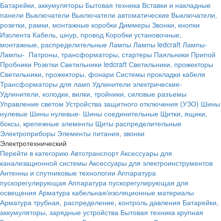
Батарейки, аккумуляторы
Бытовая техника
Вставки и накладные
панели
Выключатели
Выключатели автоматические
Выключатели,
розетки, рамки, монтажные коробки
Диммеры
Звонки, кнопки
Изолента
Кабель, шнур, провод
Коробки установочные,
монтажные, распределительные
Лампы
Лампы ledcraft
Лампы-
Лампы-
Патроны, трансформаторы, стартеры
Паяльники
Припой
Пробники
Розетки
Светильники ledcraft
Светильники, прожекторы
Светильники, прожекторы, фонари
Системы прокладки кабеля
Трансформаторы для ламп
Удлинители электрические-
Удлинители, колодки, вилки, тройники, силовые разъемы
Управление светом
Устройства защитного отключения (УЗО)
Шины
нулевые
Шины нулевые-
Шины соединительные
Щитки, ящики,
боксы, крепежные элементы
Щиты распределительные
Электроприборы
Элементы питания, звонки
Электротехнический
Перейти в категорию
Автотранспорт
Аксессуары для
канализационной системы
Аксессуары для электроинструментов
Антенны и спутниковые технологии
Аппаратура
пускорегулирующая
Аппаратура пускорегулирующая для
освещения
Арматура кабельная/изоляционные материалы
Арматура трубная, распределение, контроль давления
Батарейки,
аккумуляторы, зарядные устройства
Бытовая техника крупная