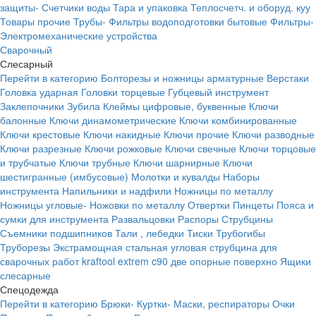
защиты-
Счетчики воды
Тара и упаковка
Теплосчетч. и оборуд. куу
Товары прочие
Трубы-
Фильтры водоподготовки бытовые
Фильтры-
Электромеханические устройства
Сварочный
Слесарный
Перейти в категорию
Болторезы и ножницы арматурные
Верстаки
Головка ударная
Головки торцевые
Губцевый инструмент
Заклепочники
Зубила
Клеймы цифровые, буквенные
Ключи
балонные
Ключи динамометрические
Ключи комбинированные
Ключи крестовые
Ключи накидные
Ключи прочие
Ключи разводные
Ключи разрезные
Ключи рожковые
Ключи свечные
Ключи торцовые
и трубчатые
Ключи трубные
Ключи шарнирные
Ключи
шестигранные (имбусовые)
Молотки и кувалды
Наборы
инструмента
Напильники и надфили
Ножницы по металлу
Ножницы угловые-
Ножовки по металлу
Отвертки
Пинцеты
Пояса и
сумки для инструмента
Развальцовки
Распоры
Струбцины
Съемники подшипников
Тали , лебедки
Тиски
Трубогибы
Труборезы
Экстрамощная стальная угловая струбцина для
сварочных работ kraftool extrem c90 две опорные поверхно
Ящики
слесарные
Спецодежда
Перейти в категорию
Брюки-
Куртки-
Маски, респираторы
Очки