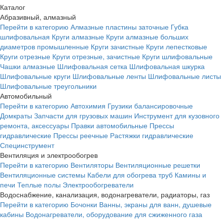
Каталог
Абразивный, алмазный
Перейти в категорию
Алмазные пластины заточные
Губка
шлифовальная
Круги алмазные
Круги алмазные больших
диаметров промышленные
Круги зачистные
Круги лепестковые
Круги отрезные
Круги отрезные, зачистные
Круги шлифовальные
Чашки алмазные
Шлифовальная сетка
Шлифовальная шкурка
Шлифовальные круги
Шлифовальные ленты
Шлифовальные листы
Шлифовальные треугольники
Автомобильный
Перейти в категорию
Автохимия
Грузики балансировочные
Домкраты
Запчасти для грузовых машин
Инструмент для кузовного
ремонта, аксессуары
Правки автомобильные
Прессы
гидравлические
Прессы реечные
Растяжки гидравлические
Специнструмент
Вентиляция и электрообогрев
Перейти в категорию
Вентиляторы
Вентиляционные решетки
Вентиляционные системы
Кабели для обогрева труб
Камины и
печи
Теплые полы
Электрообогреватели
Водоснабжение, канализация, водонагреватели, радиаторы, газ
Перейти в категорию
Бочонки
Ванны, экраны для ванн, душевые
кабины
Водонагреватели, оборудование для сжиженного газа