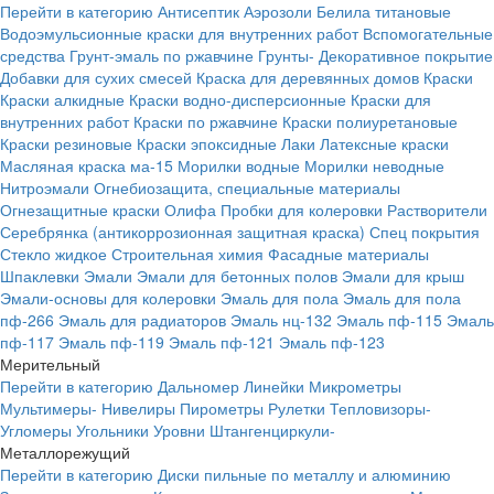
Перейти в категорию
Антисептик
Аэрозоли
Белила титановые
Водоэмульсионные краски для внутренних работ
Вспомогательные
средства
Грунт-эмаль по ржавчине
Грунты-
Декоративное покрытие
Добавки для сухих смесей
Краска для деревянных домов
Краски
Краски алкидные
Краски водно-дисперсионные
Краски для
внутренних работ
Краски по ржавчине
Краски полиуретановые
Краски резиновые
Краски эпоксидные
Лаки
Латексные краски
Масляная краска ма-15
Морилки водные
Морилки неводные
Нитроэмали
Огнебиозащита, специальные материалы
Огнезащитные краски
Олифа
Пробки для колеровки
Растворители
Серебрянка (антикоррозионная защитная краска)
Спец покрытия
Стекло жидкое
Строительная химия
Фасадные материалы
Шпаклевки
Эмали
Эмали для бетонных полов
Эмали для крыш
Эмали-основы для колеровки
Эмаль для пола
Эмаль для пола
пф-266
Эмаль для радиаторов
Эмаль нц-132
Эмаль пф-115
Эмаль
пф-117
Эмаль пф-119
Эмаль пф-121
Эмаль пф-123
Мерительный
Перейти в категорию
Дальномер
Линейки
Микрометры
Мультимеры-
Нивелиры
Пирометры
Рулетки
Тепловизоры-
Угломеры
Угольники
Уровни
Штангенциркули-
Металлорежущий
Перейти в категорию
Диски пильные по металлу и алюминию