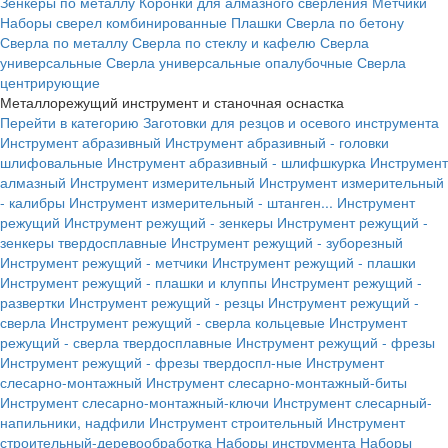
Зенкеры по металлу
Коронки для алмазного сверления
Метчики
Наборы сверел комбинированные
Плашки
Сверла по бетону
Сверла по металлу
Сверла по стеклу и кафелю
Сверла
универсальные
Сверла универсальные опалубочные
Сверла
центрирующие
Металлорежущий инструмент и станочная оснастка
Перейти в категорию
Заготовки для резцов и осевого инструмента
Инструмент абразивный
Инструмент абразивный - головки
шлифовальные
Инструмент абразивный - шлифшкурка
Инструмент
алмазный
Инструмент измерительный
Инструмент измерительный
- калибры
Инструмент измерительный - штанген...
Инструмент
режущий
Инструмент режущий - зенкеры
Инструмент режущий -
зенкеры твердосплавные
Инструмент режущий - зуборезный
Инструмент режущий - метчики
Инструмент режущий - плашки
Инструмент режущий - плашки и клуппы
Инструмент режущий -
развертки
Инструмент режущий - резцы
Инструмент режущий -
сверла
Инструмент режущий - сверла кольцевые
Инструмент
режущий - сверла твердосплавные
Инструмент режущий - фрезы
Инструмент режущий - фрезы твердоспл-ные
Инструмент
слесарно-монтажный
Инструмент слесарно-монтажный-биты
Инструмент слесарно-монтажный-ключи
Инструмент слесарный-
напильники, надфили
Инструмент строительный
Инструмент
строительный-деревообработка
Наборы инструмента
Наборы