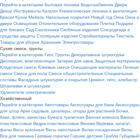
Перейти в категорию
Бытовая техника
Водоснабжение
Двери
Декор
Инструменты
Каталог
Климатическая техника и вентиляция
Краски
Кухни
Мебель
Напольные покрытия
Новый год
Окна
Окна и
двери
Освещение
Отопительное оборудование
Плитка
Подарки
для близких
Сад
Сантехника
Скобяные изделия
Спецодежда и
средства защиты
Столярные изделия
Стройматериалы
Текстиль
Товары для уборки
Хранение
Электротовары
Сухие смеси, грунты
Перейти в категорию
Гипс
Грунты
Декоративные штукатурки
Дисперсия, влагоизоляция
Затирки для швов
Защитные материалы
Кладочные смеси
Клеевые смеси
Очищающие материалы
Печные
смеси
Смеси для пола
Смеси общестроительные
Специальные
составы
Фасадные штукатурки и покрытия
Цемент, гипс, алебастр
Шпаклевки и штукатурки
Удлинители электрические
Хозяйственный
Перейти в категорию
Автотовары
Аксессуары для бани
Аксессуары
для штор
Арки садовые, шпалеры, опоры для растений
Бочки,
баки, фляги, канистры
Бумага туалетная
Ванная комната
Ванны
пластмассовые
Ведра пластмассовые
Веники
Веревка, шпагат,
фалы
Весы кухонные
Весы напольные
Вилки посадочные
Вилы
Все для пикника
Газовые горелки
Горшки детские
Грабли
Губцевый