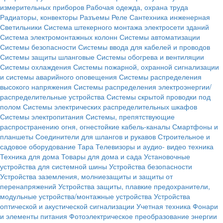
измерительных приборов
Рабочая одежда, охрана труда
Радиаторы, конвекторы
Разъемы
Реле
Сантехника инженерная
Светильники
Система штекерного монтажа электросети зданий
Система электромонтажных колонн
Системы автоматизации
Системы безопасности
Системы ввода для кабелей и проводов
Системы защиты шланговые
Системы обогрева и вентиляции
Системы охлаждения
Системы пожарной, охранной сигнализации
и системы аварийного оповещения
Системы распределения
высокого напряжения
Системы распределения электроэнергии/
распределительные устройства
Системы скрытой проводки под
полом
Системы электрических распределительных шкафов
Системы электропитания
Системы, препятствующие
распространению огня, огнестойкие кабель-каналы
Смартфоны и
планшеты
Соединители для шлангов и рукавов
Строительное и
садовое оборудование
Тара
Телевизоры и аудио- видео техника
Техника для дома
Товары для дома и сада
Установочные
устройства для системной шины
Устройства безопасности
Устройства заземления, молниезащиты и защиты от
перенапряжений
Устройства защиты, плавкие предохранители,
модульные устройства/монтажные устройства
Устройства
оптической и акустической сигнализации
Учетная техника
Фонари
и элементы питания
Фотоэлектрическое преобразование энергии