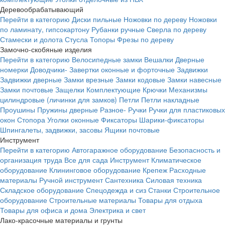
Деревообрабатывающий
Перейти в категорию
Диски пильные
Ножовки по дереву
Ножовки
по ламинату, гипсокартону
Рубанки ручные
Сверла по дереву
Стамески и долота
Стусла
Топоры
Фрезы по дереву
Замочно-скобяные изделия
Перейти в категорию
Велосипедные замки
Вешалки
Дверные
номерки
Доводчики-
Завертки оконные и форточные
Задвижки
Задвижки дверные
Замки врезные
Замки кодовые
Замки навесные
Замки почтовые
Защелки
Комплектующие
Крючки
Механизмы
цилиндровые (личинки для замков)
Петли
Петли накладные
Проушины
Пружины дверные
Разное-
Ручки
Ручки для пластиковых
окон
Стопора
Уголки оконные
Фиксаторы
Шарики-фиксаторы
Шпингалеты, задвижки, засовы
Ящики почтовые
Инструмент
Перейти в категорию
Автогаражное оборудование
Безопасность и
организация труда
Все для сада
Инструмент
Климатическое
оборудование
Клининговое оборудование
Крепеж
Расходные
материалы
Ручной инструмент
Сантехника
Силовая техника
Складское оборудование
Спецодежда и сиз
Станки
Строительное
оборудование
Строительные материалы
Товары для отдыха
Товары для офиса и дома
Электрика и свет
Лако-красочные материалы и грунты