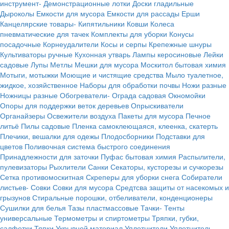
инструмент-
Демонстрационные лотки
Доски гладильные
Дыроколы
Емкости для мусора
Емкости для рассады
Ерши
Канцелярские товары-
Кипятильники
Ковши
Колеса
пневматические для тачек
Комплекты для уборки
Конусы
посадочные
Корнеудалители
Косы и серпы
Крепежные шнуры
Культиваторы ручные
Кухонная утварь
Лампы керосиновые
Лейки
садовые
Лупы
Метлы
Мешки для мусора
Москитол бытовая химия
Мотыги, мотыжки
Моющие и чистящие средства
Мыло туалетное,
жидкое, хозяйственное
Наборы для обработки почвы
Ножи разные
Ножницы разные
Обогреватели-
Ограда садовая
Окномойки
Опоры для поддержки веток деревьев
Опрыскиватели
Органайзеры
Освежители воздуха
Пакеты для мусора
Печное
литьё
Пилы садовые
Пленка самоклеющаяся, клеенка, скатерть
Плечики, вешалки для одежы
Плодосборники
Подставки для
цветов
Поливочная система быстрого соединения
Принадлежности для заточки
Пуфас бытовая химия
Распылители,
пулевизаторы
Рыхлители
Санки
Секаторы, кусторезы и сучкорезы
Сетка противомоскитная
Скреперы для уборки снега
Собиратели
листьев-
Совки
Совки для мусора
Средтсва защиты от насекомых и
грызунов
Стиральные порошки, отбеливатели, конденционеры
Сушилки для белья
Тазы пластмассовые
Тачки-
Тенты
универсальные
Термометры и спиртометры
Тряпки, губки,
салфетки
Тяпки
Укрывной материал
Уплотнители
Уплотнитель