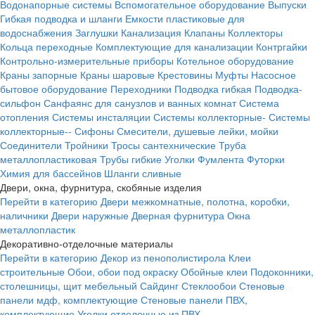
Водонапорные системы
Вспомогательное оборудование
Выпуски
Гибкая подводка и шланги
Емкости пластиковые для
водоснабжения
Заглушки
Канализация
Клапаны
Коллекторы
Кольца переходные
Комплектующие для канализации
Контргайки
Контрольно-измерительные приборы
Котельное оборудование
Краны запорные
Краны шаровые
Крестовины
Муфты
Насосное
бытовое оборудование
Переходники
Подводка гибкая
Подводка-
сильфон
Санфаянс для санузлов и ванных комнат
Система
отопления
Системы инсталяции
Системы коллекторные-
Системы
коллекторные--
Сифоны
Смесители, душевые лейки, мойки
Соединители
Тройники
Тросы сантехнические
Труба
металлопластиковая
Трубы гибкие
Уголки
Фумлента
Футорки
Химия для бассейнов
Шланги сливные
Двери, окна, фурнитура, скобяные изделия
Перейти в категорию
Двери межкомнатные, полотна, коробки,
наличники
Двери наружные
Дверная фурнитура
Окна
металлопластик
Декоративно-отделочные материалы
Перейти в категорию
Декор из пенополистирола
Клеи
строительные
Обои, обои под окраску
Обойные клеи
Подоконники,
столешницы, щит мебельный
Сайдинг
Стеклообои
Стеновые
панели мдф, комплектующие
Стеновые панели ПВХ,
комплектующие
Уголки отделочные из ПВХ