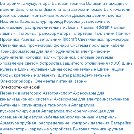
Батарейки, аккумуляторы
Бытовая техника
Вставки и накладные
панели
Выключатели
Выключатели автоматические
Выключатели,
розетки, рамки, монтажные коробки
Диммеры
Звонки, кнопки
Изолента
Кабель, шнур, провод
Коробки установочные,
монтажные, распределительные
Лампы
Лампы ledcraft
Лампы-
Лампы-
Патроны, трансформаторы, стартеры
Паяльники
Припой
Пробники
Розетки
Светильники ledcraft
Светильники, прожекторы
Светильники, прожекторы, фонари
Системы прокладки кабеля
Трансформаторы для ламп
Удлинители электрические-
Удлинители, колодки, вилки, тройники, силовые разъемы
Управление светом
Устройства защитного отключения (УЗО)
Шины
нулевые
Шины нулевые-
Шины соединительные
Щитки, ящики,
боксы, крепежные элементы
Щиты распределительные
Электроприборы
Элементы питания, звонки
Электротехнический
Перейти в категорию
Автотранспорт
Аксессуары для
канализационной системы
Аксессуары для электроинструментов
Антенны и спутниковые технологии
Аппаратура
пускорегулирующая
Аппаратура пускорегулирующая для
освещения
Арматура кабельная/изоляционные материалы
Арматура трубная, распределение, контроль давления
Батарейки,
аккумуляторы, зарядные устройства
Бытовая техника крупная