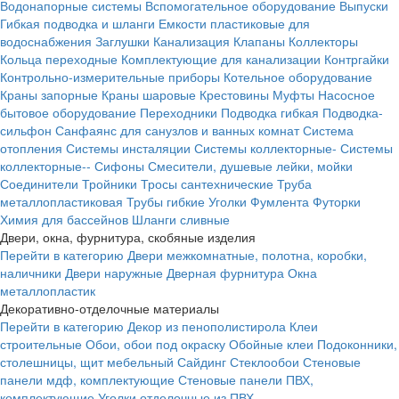
Водонапорные системы
Вспомогательное оборудование
Выпуски
Гибкая подводка и шланги
Емкости пластиковые для
водоснабжения
Заглушки
Канализация
Клапаны
Коллекторы
Кольца переходные
Комплектующие для канализации
Контргайки
Контрольно-измерительные приборы
Котельное оборудование
Краны запорные
Краны шаровые
Крестовины
Муфты
Насосное
бытовое оборудование
Переходники
Подводка гибкая
Подводка-
сильфон
Санфаянс для санузлов и ванных комнат
Система
отопления
Системы инсталяции
Системы коллекторные-
Системы
коллекторные--
Сифоны
Смесители, душевые лейки, мойки
Соединители
Тройники
Тросы сантехнические
Труба
металлопластиковая
Трубы гибкие
Уголки
Фумлента
Футорки
Химия для бассейнов
Шланги сливные
Двери, окна, фурнитура, скобяные изделия
Перейти в категорию
Двери межкомнатные, полотна, коробки,
наличники
Двери наружные
Дверная фурнитура
Окна
металлопластик
Декоративно-отделочные материалы
Перейти в категорию
Декор из пенополистирола
Клеи
строительные
Обои, обои под окраску
Обойные клеи
Подоконники,
столешницы, щит мебельный
Сайдинг
Стеклообои
Стеновые
панели мдф, комплектующие
Стеновые панели ПВХ,
комплектующие
Уголки отделочные из ПВХ