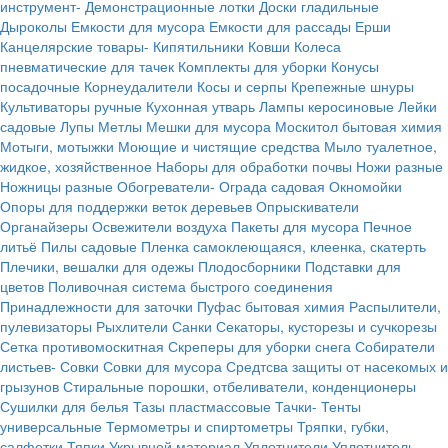
инструмент-
Демонстрационные лотки
Доски гладильные
Дыроколы
Емкости для мусора
Емкости для рассады
Ерши
Канцелярские товары-
Кипятильники
Ковши
Колеса
пневматические для тачек
Комплекты для уборки
Конусы
посадочные
Корнеудалители
Косы и серпы
Крепежные шнуры
Культиваторы ручные
Кухонная утварь
Лампы керосиновые
Лейки
садовые
Лупы
Метлы
Мешки для мусора
Москитол бытовая химия
Мотыги, мотыжки
Моющие и чистящие средства
Мыло туалетное,
жидкое, хозяйственное
Наборы для обработки почвы
Ножи разные
Ножницы разные
Обогреватели-
Ограда садовая
Окномойки
Опоры для поддержки веток деревьев
Опрыскиватели
Органайзеры
Освежители воздуха
Пакеты для мусора
Печное
литьё
Пилы садовые
Пленка самоклеющаяся, клеенка, скатерть
Плечики, вешалки для одежы
Плодосборники
Подставки для
цветов
Поливочная система быстрого соединения
Принадлежности для заточки
Пуфас бытовая химия
Распылители,
пулевизаторы
Рыхлители
Санки
Секаторы, кусторезы и сучкорезы
Сетка противомоскитная
Скреперы для уборки снега
Собиратели
листьев-
Совки
Совки для мусора
Средтсва защиты от насекомых и
грызунов
Стиральные порошки, отбеливатели, конденционеры
Сушилки для белья
Тазы пластмассовые
Тачки-
Тенты
универсальные
Термометры и спиртометры
Тряпки, губки,
салфетки
Тяпки
Укрывной материал
Уплотнители
Уплотнитель