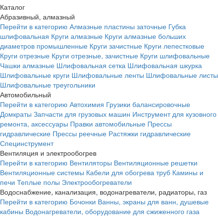
Каталог
Абразивный, алмазный
Перейти в категорию
Алмазные пластины заточные
Губка
шлифовальная
Круги алмазные
Круги алмазные больших
диаметров промышленные
Круги зачистные
Круги лепестковые
Круги отрезные
Круги отрезные, зачистные
Круги шлифовальные
Чашки алмазные
Шлифовальная сетка
Шлифовальная шкурка
Шлифовальные круги
Шлифовальные ленты
Шлифовальные листы
Шлифовальные треугольники
Автомобильный
Перейти в категорию
Автохимия
Грузики балансировочные
Домкраты
Запчасти для грузовых машин
Инструмент для кузовного
ремонта, аксессуары
Правки автомобильные
Прессы
гидравлические
Прессы реечные
Растяжки гидравлические
Специнструмент
Вентиляция и электрообогрев
Перейти в категорию
Вентиляторы
Вентиляционные решетки
Вентиляционные системы
Кабели для обогрева труб
Камины и
печи
Теплые полы
Электрообогреватели
Водоснабжение, канализация, водонагреватели, радиаторы, газ
Перейти в категорию
Бочонки
Ванны, экраны для ванн, душевые
кабины
Водонагреватели, оборудование для сжиженного газа