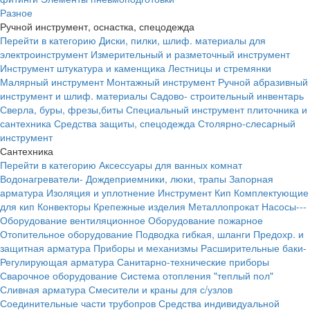
Разное
Ручной инструмент, оснастка, спецодежда
Перейти в категорию
Диски, пилки, шлиф. материалы для
электроинструмент
Измерительный и разметочный инструмент
Инструмент штукатура и каменщика
Лестницы и стремянки
Малярный инструмент
Монтажный инструмент
Ручной абразивный
инструмент и шлиф. материалы
Садово- строительный инвентарь
Сверла, буры, фрезы,биты
Специальный инструмент плиточника и
сантехника
Средства защиты, спецодежда
Столярно-слесарный
инструмент
Сантехника
Перейти в категорию
Аксессуары для ванных комнат
Водонагреватели-
Дождеприемники, люки, трапы
Запорная
арматура
Изоляция и уплотнение
Инструмент
Кип
Комплектующие
для кип
Конвекторы
Крепежные изделия
Металлопрокат
Насосы---
Оборудование вентиляционное
Оборудование пожарное
Отопительное оборудование
Подводка гибкая, шланги
Предохр. и
защитная арматура
Приборы и механизмы
Расширительные баки-
Регулирующая арматура
Санитарно-технические приборы
Сварочное оборудование
Система отопления "теплый пол"
Сливная арматура
Смесители и краны для с/узлов
Соединительные части трубопров
Средства индивидуальной