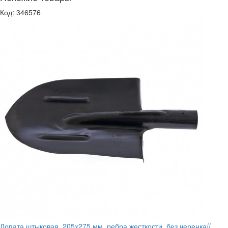
Код: 346576
Лопата штыковая, 205х275 мм, ребра жесткости, без черенка//