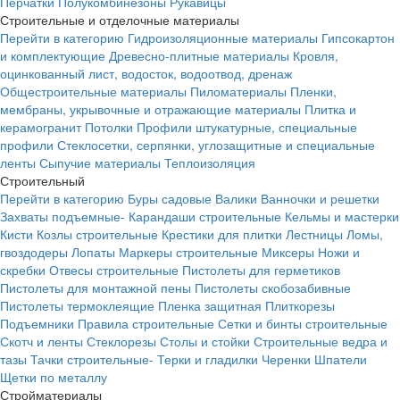
Перчатки
Полукомбинезоны
Рукавицы
Строительные и отделочные материалы
Перейти в категорию
Гидроизоляционные материалы
Гипсокартон
и комплектующие
Древесно-плитные материалы
Кровля,
оцинкованный лист, водосток, водоотвод, дренаж
Общестроительные материалы
Пиломатериалы
Пленки,
мембраны, укрывочные и отражающие материалы
Плитка и
керамогранит
Потолки
Профили штукатурные, специальные
профили
Стеклосетки, серпянки, углозащитные и специальные
ленты
Сыпучие материалы
Теплоизоляция
Строительный
Перейти в категорию
Буры садовые
Валики
Ванночки и решетки
Захваты подъемные-
Карандаши строительные
Кельмы и мастерки
Кисти
Козлы строительные
Крестики для плитки
Лестницы
Ломы,
гвоздодеры
Лопаты
Маркеры строительные
Миксеры
Ножи и
скребки
Отвесы строительные
Пистолеты для герметиков
Пистолеты для монтажной пены
Пистолеты скобозабивные
Пистолеты термоклеящие
Пленка защитная
Плиткорезы
Подъемники
Правила строительные
Сетки и бинты строительные
Скотч и ленты
Стеклорезы
Столы и стойки
Строительные ведра и
тазы
Тачки строительные-
Терки и гладилки
Черенки
Шпатели
Щетки по металлу
Стройматериалы