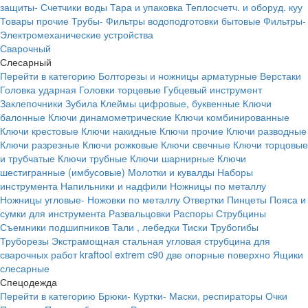
защиты-
Счетчики воды
Тара и упаковка
Теплосчетч. и оборуд. куу
Товары прочие
Трубы-
Фильтры водоподготовки бытовые
Фильтры-
Электромеханические устройства
Сварочный
Слесарный
Перейти в категорию
Болторезы и ножницы арматурные
Верстаки
Головка ударная
Головки торцевые
Губцевый инструмент
Заклепочники
Зубила
Клеймы цифровые, буквенные
Ключи
балонные
Ключи динамометрические
Ключи комбинированные
Ключи крестовые
Ключи накидные
Ключи прочие
Ключи разводные
Ключи разрезные
Ключи рожковые
Ключи свечные
Ключи торцовые
и трубчатые
Ключи трубные
Ключи шарнирные
Ключи
шестигранные (имбусовые)
Молотки и кувалды
Наборы
инструмента
Напильники и надфили
Ножницы по металлу
Ножницы угловые-
Ножовки по металлу
Отвертки
Пинцеты
Пояса и
сумки для инструмента
Развальцовки
Распоры
Струбцины
Съемники подшипников
Тали , лебедки
Тиски
Трубогибы
Труборезы
Экстрамощная стальная угловая струбцина для
сварочных работ kraftool extrem c90 две опорные поверхно
Ящики
слесарные
Спецодежда
Перейти в категорию
Брюки-
Куртки-
Маски, респираторы
Очки