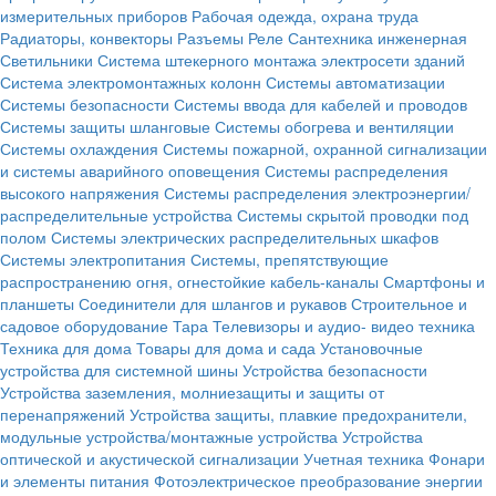
измерительных приборов
Рабочая одежда, охрана труда
Радиаторы, конвекторы
Разъемы
Реле
Сантехника инженерная
Светильники
Система штекерного монтажа электросети зданий
Система электромонтажных колонн
Системы автоматизации
Системы безопасности
Системы ввода для кабелей и проводов
Системы защиты шланговые
Системы обогрева и вентиляции
Системы охлаждения
Системы пожарной, охранной сигнализации
и системы аварийного оповещения
Системы распределения
высокого напряжения
Системы распределения электроэнергии/
распределительные устройства
Системы скрытой проводки под
полом
Системы электрических распределительных шкафов
Системы электропитания
Системы, препятствующие
распространению огня, огнестойкие кабель-каналы
Смартфоны и
планшеты
Соединители для шлангов и рукавов
Строительное и
садовое оборудование
Тара
Телевизоры и аудио- видео техника
Техника для дома
Товары для дома и сада
Установочные
устройства для системной шины
Устройства безопасности
Устройства заземления, молниезащиты и защиты от
перенапряжений
Устройства защиты, плавкие предохранители,
модульные устройства/монтажные устройства
Устройства
оптической и акустической сигнализации
Учетная техника
Фонари
и элементы питания
Фотоэлектрическое преобразование энергии