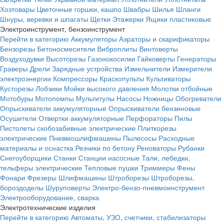
Хозтовары
Цветочные горшки, кашпо
Швабры
Шилья
Шланги
Шнуры, веревки и шпагаты
Щетки
Этажерки
Ящики пластиковые
Электроинструмент, бензоинструмент
Перейти в категорию
Аккумуляторы
Аэраторы и скарификаторы
Бензорезы
Бетоносмесители
Виброплиты
Винтоверты
Воздуходувки
Высоторезы
Газонокосилки
Гайковерты
Генераторы
Граверы
Дрели
Зарядные устройства
Измельчители
Измерители
электроэнергии
Компрессоры
Краскопульты
Культиваторы
Кусторезы
Лобзики
Мойки высокого давления
Молотки отбойные
Мотобуры
Мотопомпы
Мультитулы
Насосы
Ножницы
Обогреватели
Опрыскиватели аккумуляторные
Опрыскиватели бензиновые
Осушители
Отвертки аккумуляторные
Перфораторы
Пилы
Пистолеты скобозабивные электрические
Плиткорезы
электрические
Пневмошлифмашины
Пылесосы
Расходные
материалы и оснастка
Резчики по бетону
Реноваторы
Рубанки
Снегоуборщики
Станки
Станции насосные
Тали, лебедки,
тельферы электрические
Тепловые пушки
Триммеры
Фены
Фонари
Фрезеры
Шлифмашины
Штроборезы
Штроборезы,
бороздоделы
Шуруповерты
Электро-бензо-пневмоинструмент
Электрооборудование, сварка
Электротехнические изделия
Перейти в категорию
Автоматы, УЗО, счетчики, стабилизаторы