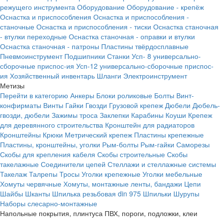
режущего инструмента
Оборудование
Оборудование - крепёж
Оснастка и приспособления
Оснастка и приспособления -
станочные
Оснастка и приспособления - тиски
Оснастка станочная
- втулки переходные
Оснастка станочная - оправки и втулки
Оснастка станочная - патроны
Пластины твёрдосплавные
Пневмоинструмент
Подшипники
Станки
Усп- 8 универсально-
сборочные приспос-ия
Усп-12 универсально-сборочные приспос-
ия
Хозяйственный инвентарь
Шланги
Электроинструмент
Метизы
Перейти в категорию
Анкеры
Блоки роликовые
Болты
Винт-
конфирматы
Винты
Гайки
Гвозди
Грузовой крепеж
Дюбели
Дюбель-
гвозди, дюбели
Зажимы троса
Заклепки
Карабины
Коуши
Крепеж
для деревянного строительства
Кронштейн для радиаторов
Кронштейны
Крюки
Метрический крепеж
Пластины крепежные
Пластины, кронштейны, уголки
Рым-болты
Рым-гайки
Саморезы
Скобы для крепления кабеля
Скобы строительные
Скобы
такелажные
Соединители цепей
Стеллажи и стеллажные системы
Такелаж
Талрепы
Тросы
Уголки крепежные
Уголки мебельные
Хомуты червячные
Хомуты, монтажные ленты, бандажи
Цепи
Шайбы
Шканты
Шпилька резьбовая din 975
Шпильки
Шурупы
Наборы слесарно-монтажные
Напольные покрытия, плинтуса ПВХ, пороги, подложки, клеи