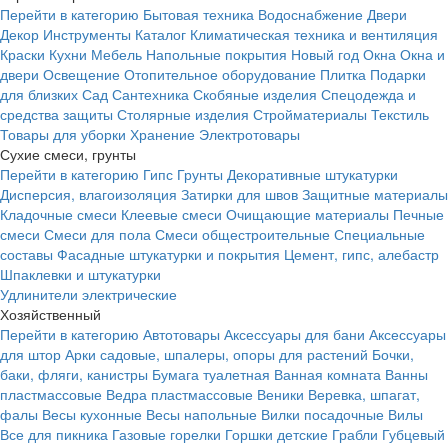
Перейти в категорию
Бытовая техника
Водоснабжение
Двери
Декор
Инструменты
Каталог
Климатическая техника и вентиляция
Краски
Кухни
Мебель
Напольные покрытия
Новый год
Окна
Окна и
двери
Освещение
Отопительное оборудование
Плитка
Подарки
для близких
Сад
Сантехника
Скобяные изделия
Спецодежда и
средства защиты
Столярные изделия
Стройматериалы
Текстиль
Товары для уборки
Хранение
Электротовары
Сухие смеси, грунты
Перейти в категорию
Гипс
Грунты
Декоративные штукатурки
Дисперсия, влагоизоляция
Затирки для швов
Защитные материалы
Кладочные смеси
Клеевые смеси
Очищающие материалы
Печные
смеси
Смеси для пола
Смеси общестроительные
Специальные
составы
Фасадные штукатурки и покрытия
Цемент, гипс, алебастр
Шпаклевки и штукатурки
Удлинители электрические
Хозяйственный
Перейти в категорию
Автотовары
Аксессуары для бани
Аксессуары
для штор
Арки садовые, шпалеры, опоры для растений
Бочки,
баки, фляги, канистры
Бумага туалетная
Ванная комната
Ванны
пластмассовые
Ведра пластмассовые
Веники
Веревка, шпагат,
фалы
Весы кухонные
Весы напольные
Вилки посадочные
Вилы
Все для пикника
Газовые горелки
Горшки детские
Грабли
Губцевый