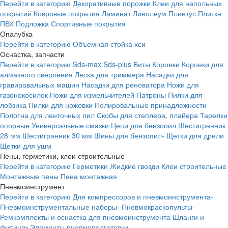
Перейти в категорию
Декоративные порожки
Клеи для напольных
покрытий
Ковровые покрытия
Ламинат
Линолеум
Плинтус
Плитка
ПВХ
Подложка
Спортивные покрытия
Опалубка
Перейти в категорию
Объемная стойка хси
Оснастка, запчасти
Перейти в категорию
Sds-max
Sds-plus
Биты
Коронки
Коронки для
алмазного сверления
Леска для триммера
Насадки для
гравировальных машин
Насадки для реноватора
Ножи для
газонокосилок
Ножи для измельчителей
Патроны
Пилки для
лобзика
Пилки для ножовки
Полировальные принадлежности
Полотна для ленточных пил
Скобы для степлера, плайера
Тарелки
опорные
Универсальные смазки
Цепи для бензопил
Шестигранник
28 мм
Шестигранник 30 мм
Шины для бензопил-
Щетки для дрели
Щетки для ушм
Пены, герметики, клеи строительные
Перейти в категорию
Герметики
Жидкие гвозди
Клеи строительные
Монтажные пены
Пена монтажная
Пневмоинструмент
Перейти в категорию
Для компрессоров и пневмоинструмента-
Пневмоинструментальные наборы-
Пневмокраскопульты-
Ремкомплекты и оснастка для пневмоинструмента
Шланги и
фитинги
Элементы пневмоподготовки