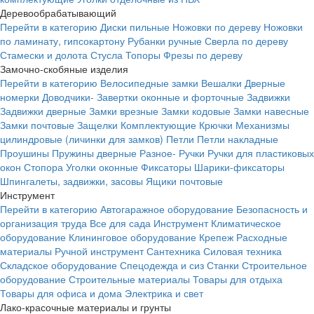
Деревообрабатывающий
Перейти в категорию
Диски пильные
Ножовки по дереву
Ножовки
по ламинату, гипсокартону
Рубанки ручные
Сверла по дереву
Стамески и долота
Стусла
Топоры
Фрезы по дереву
Замочно-скобяные изделия
Перейти в категорию
Велосипедные замки
Вешалки
Дверные
номерки
Доводчики-
Завертки оконные и форточные
Задвижки
Задвижки дверные
Замки врезные
Замки кодовые
Замки навесные
Замки почтовые
Защелки
Комплектующие
Крючки
Механизмы
цилиндровые (личинки для замков)
Петли
Петли накладные
Проушины
Пружины дверные
Разное-
Ручки
Ручки для пластиковых
окон
Стопора
Уголки оконные
Фиксаторы
Шарики-фиксаторы
Шпингалеты, задвижки, засовы
Ящики почтовые
Инструмент
Перейти в категорию
Автогаражное оборудование
Безопасность и
организация труда
Все для сада
Инструмент
Климатическое
оборудование
Клининговое оборудование
Крепеж
Расходные
материалы
Ручной инструмент
Сантехника
Силовая техника
Складское оборудование
Спецодежда и сиз
Станки
Строительное
оборудование
Строительные материалы
Товары для отдыха
Товары для офиса и дома
Электрика и свет
Лако-красочные материалы и грунты