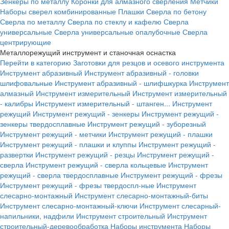
Зенкеры по металлу
Коронки для алмазного сверления
Метчики
Наборы сверел комбинированные
Плашки
Сверла по бетону
Сверла по металлу
Сверла по стеклу и кафелю
Сверла
универсальные
Сверла универсальные опалубочные
Сверла
центрирующие
Металлорежущий инструмент и станочная оснастка
Перейти в категорию
Заготовки для резцов и осевого инструмента
Инструмент абразивный
Инструмент абразивный - головки
шлифовальные
Инструмент абразивный - шлифшкурка
Инструмент
алмазный
Инструмент измерительный
Инструмент измерительный
- калибры
Инструмент измерительный - штанген...
Инструмент
режущий
Инструмент режущий - зенкеры
Инструмент режущий -
зенкеры твердосплавные
Инструмент режущий - зуборезный
Инструмент режущий - метчики
Инструмент режущий - плашки
Инструмент режущий - плашки и клуппы
Инструмент режущий -
развертки
Инструмент режущий - резцы
Инструмент режущий -
сверла
Инструмент режущий - сверла кольцевые
Инструмент
режущий - сверла твердосплавные
Инструмент режущий - фрезы
Инструмент режущий - фрезы твердоспл-ные
Инструмент
слесарно-монтажный
Инструмент слесарно-монтажный-биты
Инструмент слесарно-монтажный-ключи
Инструмент слесарный-
напильники, надфили
Инструмент строительный
Инструмент
строительный-деревообработка
Наборы инструмента
Наборы