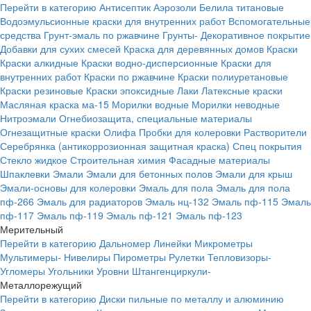
Перейти в категорию
Антисептик
Аэрозоли
Белила титановые
Водоэмульсионные краски для внутренних работ
Вспомогательные
средства
Грунт-эмаль по ржавчине
Грунты-
Декоративное покрытие
Добавки для сухих смесей
Краска для деревянных домов
Краски
Краски алкидные
Краски водно-дисперсионные
Краски для
внутренних работ
Краски по ржавчине
Краски полиуретановые
Краски резиновые
Краски эпоксидные
Лаки
Латексные краски
Масляная краска ма-15
Морилки водные
Морилки неводные
Нитроэмали
Огнебиозащита, специальные материалы
Огнезащитные краски
Олифа
Пробки для колеровки
Растворители
Серебрянка (антикоррозионная защитная краска)
Спец покрытия
Стекло жидкое
Строительная химия
Фасадные материалы
Шпаклевки
Эмали
Эмали для бетонных полов
Эмали для крыш
Эмали-основы для колеровки
Эмаль для пола
Эмаль для пола
пф-266
Эмаль для радиаторов
Эмаль нц-132
Эмаль пф-115
Эмаль
пф-117
Эмаль пф-119
Эмаль пф-121
Эмаль пф-123
Мерительный
Перейти в категорию
Дальномер
Линейки
Микрометры
Мультимеры-
Нивелиры
Пирометры
Рулетки
Тепловизоры-
Угломеры
Угольники
Уровни
Штангенциркули-
Металлорежущий
Перейти в категорию
Диски пильные по металлу и алюминию