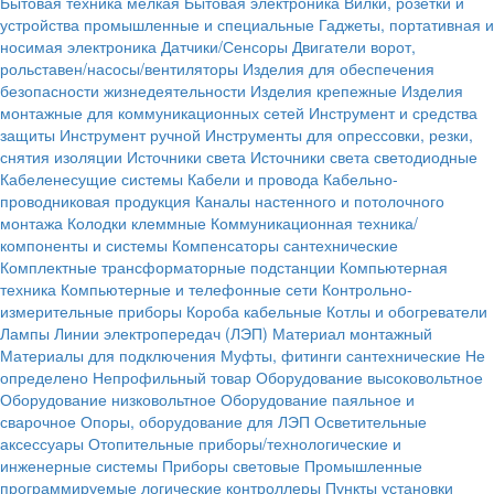
Бытовая техника мелкая
Бытовая электроника
Вилки, розетки и
устройства промышленные и специальные
Гаджеты, портативная и
носимая электроника
Датчики/Сенсоры
Двигатели ворот,
рольставен/насосы/вентиляторы
Изделия для обеспечения
безопасности жизнедеятельности
Изделия крепежные
Изделия
монтажные для коммуникационных сетей
Инструмент и средства
защиты
Инструмент ручной
Инструменты для опрессовки, резки,
снятия изоляции
Источники света
Источники света светодиодные
Кабеленесущие системы
Кабели и провода
Кабельно-
проводниковая продукция
Каналы настенного и потолочного
монтажа
Колодки клеммные
Коммуникационная техника/
компоненты и системы
Компенсаторы сантехнические
Комплектные трансформаторные подстанции
Компьютерная
техника
Компьютерные и телефонные сети
Контрольно-
измерительные приборы
Короба кабельные
Котлы и обогреватели
Лампы
Линии электропередач (ЛЭП)
Материал монтажный
Материалы для подключения
Муфты, фитинги сантехнические
Не
определено
Непрофильный товар
Оборудование высоковольтное
Оборудование низковольтное
Оборудование паяльное и
сварочное
Опоры, оборудование для ЛЭП
Осветительные
аксессуары
Отопительные приборы/технологические и
инженерные системы
Приборы световые
Промышленные
программируемые логические контроллеры
Пункты установки