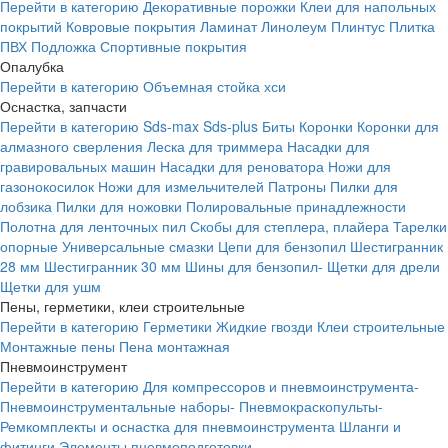
Перейти в категорию
Декоративные порожки
Клеи для напольных
покрытий
Ковровые покрытия
Ламинат
Линолеум
Плинтус
Плитка
ПВХ
Подложка
Спортивные покрытия
Опалубка
Перейти в категорию
Объемная стойка хси
Оснастка, запчасти
Перейти в категорию
Sds-max
Sds-plus
Биты
Коронки
Коронки для
алмазного сверления
Леска для триммера
Насадки для
гравировальных машин
Насадки для реноватора
Ножи для
газонокосилок
Ножи для измельчителей
Патроны
Пилки для
лобзика
Пилки для ножовки
Полировальные принадлежности
Полотна для ленточных пил
Скобы для степлера, плайера
Тарелки
опорные
Универсальные смазки
Цепи для бензопил
Шестигранник
28 мм
Шестигранник 30 мм
Шины для бензопил-
Щетки для дрели
Щетки для ушм
Пены, герметики, клеи строительные
Перейти в категорию
Герметики
Жидкие гвозди
Клеи строительные
Монтажные пены
Пена монтажная
Пневмоинструмент
Перейти в категорию
Для компрессоров и пневмоинструмента-
Пневмоинструментальные наборы-
Пневмокраскопульты-
Ремкомплекты и оснастка для пневмоинструмента
Шланги и
фитинги
Элементы пневмоподготовки