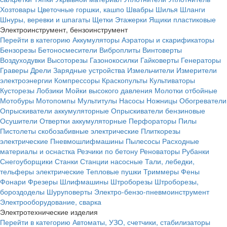
Хозтовары
Цветочные горшки, кашпо
Швабры
Шилья
Шланги
Шнуры, веревки и шпагаты
Щетки
Этажерки
Ящики пластиковые
Электроинструмент, бензоинструмент
Перейти в категорию
Аккумуляторы
Аэраторы и скарификаторы
Бензорезы
Бетоносмесители
Виброплиты
Винтоверты
Воздуходувки
Высоторезы
Газонокосилки
Гайковерты
Генераторы
Граверы
Дрели
Зарядные устройства
Измельчители
Измерители
электроэнергии
Компрессоры
Краскопульты
Культиваторы
Кусторезы
Лобзики
Мойки высокого давления
Молотки отбойные
Мотобуры
Мотопомпы
Мультитулы
Насосы
Ножницы
Обогреватели
Опрыскиватели аккумуляторные
Опрыскиватели бензиновые
Осушители
Отвертки аккумуляторные
Перфораторы
Пилы
Пистолеты скобозабивные электрические
Плиткорезы
электрические
Пневмошлифмашины
Пылесосы
Расходные
материалы и оснастка
Резчики по бетону
Реноваторы
Рубанки
Снегоуборщики
Станки
Станции насосные
Тали, лебедки,
тельферы электрические
Тепловые пушки
Триммеры
Фены
Фонари
Фрезеры
Шлифмашины
Штроборезы
Штроборезы,
бороздоделы
Шуруповерты
Электро-бензо-пневмоинструмент
Электрооборудование, сварка
Электротехнические изделия
Перейти в категорию
Автоматы, УЗО, счетчики, стабилизаторы