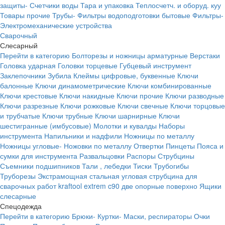
защиты-
Счетчики воды
Тара и упаковка
Теплосчетч. и оборуд. куу
Товары прочие
Трубы-
Фильтры водоподготовки бытовые
Фильтры-
Электромеханические устройства
Сварочный
Слесарный
Перейти в категорию
Болторезы и ножницы арматурные
Верстаки
Головка ударная
Головки торцевые
Губцевый инструмент
Заклепочники
Зубила
Клеймы цифровые, буквенные
Ключи
балонные
Ключи динамометрические
Ключи комбинированные
Ключи крестовые
Ключи накидные
Ключи прочие
Ключи разводные
Ключи разрезные
Ключи рожковые
Ключи свечные
Ключи торцовые
и трубчатые
Ключи трубные
Ключи шарнирные
Ключи
шестигранные (имбусовые)
Молотки и кувалды
Наборы
инструмента
Напильники и надфили
Ножницы по металлу
Ножницы угловые-
Ножовки по металлу
Отвертки
Пинцеты
Пояса и
сумки для инструмента
Развальцовки
Распоры
Струбцины
Съемники подшипников
Тали , лебедки
Тиски
Трубогибы
Труборезы
Экстрамощная стальная угловая струбцина для
сварочных работ kraftool extrem c90 две опорные поверхно
Ящики
слесарные
Спецодежда
Перейти в категорию
Брюки-
Куртки-
Маски, респираторы
Очки