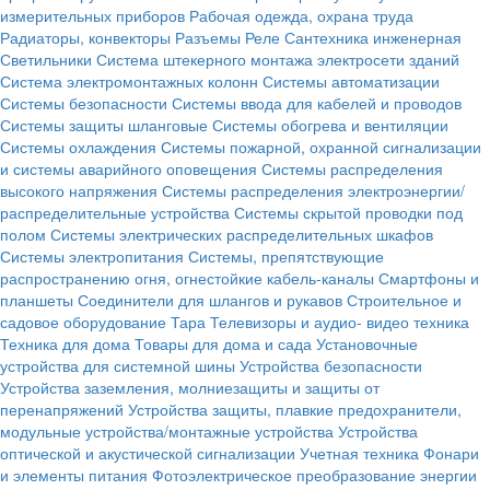
измерительных приборов
Рабочая одежда, охрана труда
Радиаторы, конвекторы
Разъемы
Реле
Сантехника инженерная
Светильники
Система штекерного монтажа электросети зданий
Система электромонтажных колонн
Системы автоматизации
Системы безопасности
Системы ввода для кабелей и проводов
Системы защиты шланговые
Системы обогрева и вентиляции
Системы охлаждения
Системы пожарной, охранной сигнализации
и системы аварийного оповещения
Системы распределения
высокого напряжения
Системы распределения электроэнергии/
распределительные устройства
Системы скрытой проводки под
полом
Системы электрических распределительных шкафов
Системы электропитания
Системы, препятствующие
распространению огня, огнестойкие кабель-каналы
Смартфоны и
планшеты
Соединители для шлангов и рукавов
Строительное и
садовое оборудование
Тара
Телевизоры и аудио- видео техника
Техника для дома
Товары для дома и сада
Установочные
устройства для системной шины
Устройства безопасности
Устройства заземления, молниезащиты и защиты от
перенапряжений
Устройства защиты, плавкие предохранители,
модульные устройства/монтажные устройства
Устройства
оптической и акустической сигнализации
Учетная техника
Фонари
и элементы питания
Фотоэлектрическое преобразование энергии