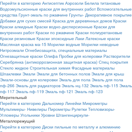
Перейти в категорию
Антисептик
Аэрозоли
Белила титановые
Водоэмульсионные краски для внутренних работ
Вспомогательные
средства
Грунт-эмаль по ржавчине
Грунты-
Декоративное покрытие
Добавки для сухих смесей
Краска для деревянных домов
Краски
Краски алкидные
Краски водно-дисперсионные
Краски для
внутренних работ
Краски по ржавчине
Краски полиуретановые
Краски резиновые
Краски эпоксидные
Лаки
Латексные краски
Масляная краска ма-15
Морилки водные
Морилки неводные
Нитроэмали
Огнебиозащита, специальные материалы
Огнезащитные краски
Олифа
Пробки для колеровки
Растворители
Серебрянка (антикоррозионная защитная краска)
Спец покрытия
Стекло жидкое
Строительная химия
Фасадные материалы
Шпаклевки
Эмали
Эмали для бетонных полов
Эмали для крыш
Эмали-основы для колеровки
Эмаль для пола
Эмаль для пола
пф-266
Эмаль для радиаторов
Эмаль нц-132
Эмаль пф-115
Эмаль
пф-117
Эмаль пф-119
Эмаль пф-121
Эмаль пф-123
Мерительный
Перейти в категорию
Дальномер
Линейки
Микрометры
Мультимеры-
Нивелиры
Пирометры
Рулетки
Тепловизоры-
Угломеры
Угольники
Уровни
Штангенциркули-
Металлорежущий
Перейти в категорию
Диски пильные по металлу и алюминию