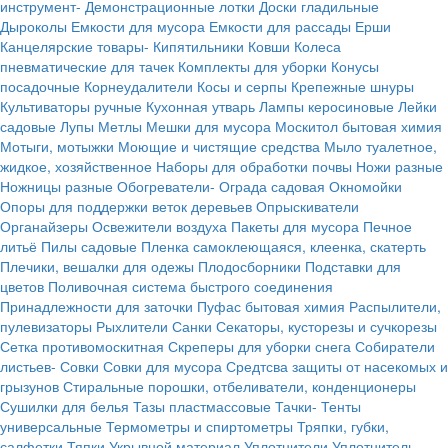
инструмент-
Демонстрационные лотки
Доски гладильные
Дыроколы
Емкости для мусора
Емкости для рассады
Ерши
Канцелярские товары-
Кипятильники
Ковши
Колеса
пневматические для тачек
Комплекты для уборки
Конусы
посадочные
Корнеудалители
Косы и серпы
Крепежные шнуры
Культиваторы ручные
Кухонная утварь
Лампы керосиновые
Лейки
садовые
Лупы
Метлы
Мешки для мусора
Москитол бытовая химия
Мотыги, мотыжки
Моющие и чистящие средства
Мыло туалетное,
жидкое, хозяйственное
Наборы для обработки почвы
Ножи разные
Ножницы разные
Обогреватели-
Ограда садовая
Окномойки
Опоры для поддержки веток деревьев
Опрыскиватели
Органайзеры
Освежители воздуха
Пакеты для мусора
Печное
литьё
Пилы садовые
Пленка самоклеющаяся, клеенка, скатерть
Плечики, вешалки для одежы
Плодосборники
Подставки для
цветов
Поливочная система быстрого соединения
Принадлежности для заточки
Пуфас бытовая химия
Распылители,
пулевизаторы
Рыхлители
Санки
Секаторы, кусторезы и сучкорезы
Сетка противомоскитная
Скреперы для уборки снега
Собиратели
листьев-
Совки
Совки для мусора
Средтсва защиты от насекомых и
грызунов
Стиральные порошки, отбеливатели, конденционеры
Сушилки для белья
Тазы пластмассовые
Тачки-
Тенты
универсальные
Термометры и спиртометры
Тряпки, губки,
салфетки
Тяпки
Укрывной материал
Уплотнители
Уплотнитель