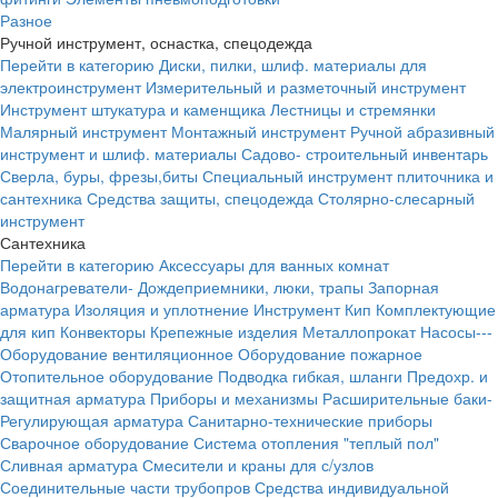
Разное
Ручной инструмент, оснастка, спецодежда
Перейти в категорию
Диски, пилки, шлиф. материалы для
электроинструмент
Измерительный и разметочный инструмент
Инструмент штукатура и каменщика
Лестницы и стремянки
Малярный инструмент
Монтажный инструмент
Ручной абразивный
инструмент и шлиф. материалы
Садово- строительный инвентарь
Сверла, буры, фрезы,биты
Специальный инструмент плиточника и
сантехника
Средства защиты, спецодежда
Столярно-слесарный
инструмент
Сантехника
Перейти в категорию
Аксессуары для ванных комнат
Водонагреватели-
Дождеприемники, люки, трапы
Запорная
арматура
Изоляция и уплотнение
Инструмент
Кип
Комплектующие
для кип
Конвекторы
Крепежные изделия
Металлопрокат
Насосы---
Оборудование вентиляционное
Оборудование пожарное
Отопительное оборудование
Подводка гибкая, шланги
Предохр. и
защитная арматура
Приборы и механизмы
Расширительные баки-
Регулирующая арматура
Санитарно-технические приборы
Сварочное оборудование
Система отопления "теплый пол"
Сливная арматура
Смесители и краны для с/узлов
Соединительные части трубопров
Средства индивидуальной