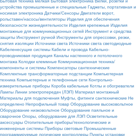
Бытовая техника мелкая
Бытовая электроника
Вилки, розетки и
устройства промышленные и специальные
Гаджеты, портативная и
носимая электроника
Датчики/Сенсоры
Двигатели ворот,
рольставен/насосы/вентиляторы
Изделия для обеспечения
безопасности жизнедеятельности
Изделия крепежные
Изделия
монтажные для коммуникационных сетей
Инструмент и средства
защиты
Инструмент ручной
Инструменты для опрессовки, резки,
снятия изоляции
Источники света
Источники света светодиодные
Кабеленесущие системы
Кабели и провода
Кабельно-
проводниковая продукция
Каналы настенного и потолочного
монтажа
Колодки клеммные
Коммуникационная техника/
компоненты и системы
Компенсаторы сантехнические
Комплектные трансформаторные подстанции
Компьютерная
техника
Компьютерные и телефонные сети
Контрольно-
измерительные приборы
Короба кабельные
Котлы и обогреватели
Лампы
Линии электропередач (ЛЭП)
Материал монтажный
Материалы для подключения
Муфты, фитинги сантехнические
Не
определено
Непрофильный товар
Оборудование высоковольтное
Оборудование низковольтное
Оборудование паяльное и
сварочное
Опоры, оборудование для ЛЭП
Осветительные
аксессуары
Отопительные приборы/технологические и
инженерные системы
Приборы световые
Промышленные
программируемые логические контроллеры
Пункты установки