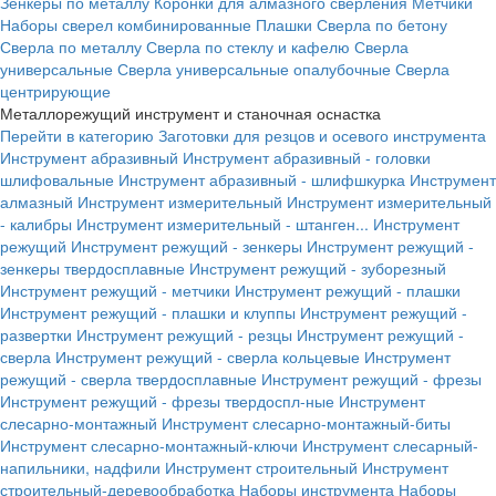
Зенкеры по металлу
Коронки для алмазного сверления
Метчики
Наборы сверел комбинированные
Плашки
Сверла по бетону
Сверла по металлу
Сверла по стеклу и кафелю
Сверла
универсальные
Сверла универсальные опалубочные
Сверла
центрирующие
Металлорежущий инструмент и станочная оснастка
Перейти в категорию
Заготовки для резцов и осевого инструмента
Инструмент абразивный
Инструмент абразивный - головки
шлифовальные
Инструмент абразивный - шлифшкурка
Инструмент
алмазный
Инструмент измерительный
Инструмент измерительный
- калибры
Инструмент измерительный - штанген...
Инструмент
режущий
Инструмент режущий - зенкеры
Инструмент режущий -
зенкеры твердосплавные
Инструмент режущий - зуборезный
Инструмент режущий - метчики
Инструмент режущий - плашки
Инструмент режущий - плашки и клуппы
Инструмент режущий -
развертки
Инструмент режущий - резцы
Инструмент режущий -
сверла
Инструмент режущий - сверла кольцевые
Инструмент
режущий - сверла твердосплавные
Инструмент режущий - фрезы
Инструмент режущий - фрезы твердоспл-ные
Инструмент
слесарно-монтажный
Инструмент слесарно-монтажный-биты
Инструмент слесарно-монтажный-ключи
Инструмент слесарный-
напильники, надфили
Инструмент строительный
Инструмент
строительный-деревообработка
Наборы инструмента
Наборы