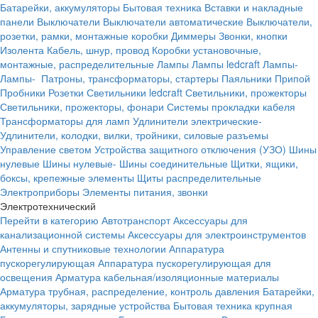
Батарейки, аккумуляторы
Бытовая техника
Вставки и накладные
панели
Выключатели
Выключатели автоматические
Выключатели,
розетки, рамки, монтажные коробки
Диммеры
Звонки, кнопки
Изолента
Кабель, шнур, провод
Коробки установочные,
монтажные, распределительные
Лампы
Лампы ledcraft
Лампы-
Лампы-
Патроны, трансформаторы, стартеры
Паяльники
Припой
Пробники
Розетки
Светильники ledcraft
Светильники, прожекторы
Светильники, прожекторы, фонари
Системы прокладки кабеля
Трансформаторы для ламп
Удлинители электрические-
Удлинители, колодки, вилки, тройники, силовые разъемы
Управление светом
Устройства защитного отключения (УЗО)
Шины
нулевые
Шины нулевые-
Шины соединительные
Щитки, ящики,
боксы, крепежные элементы
Щиты распределительные
Электроприборы
Элементы питания, звонки
Электротехнический
Перейти в категорию
Автотранспорт
Аксессуары для
канализационной системы
Аксессуары для электроинструментов
Антенны и спутниковые технологии
Аппаратура
пускорегулирующая
Аппаратура пускорегулирующая для
освещения
Арматура кабельная/изоляционные материалы
Арматура трубная, распределение, контроль давления
Батарейки,
аккумуляторы, зарядные устройства
Бытовая техника крупная