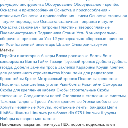
режущего инструмента
Оборудование
Оборудование - крепёж
Оснастка и приспособления
Оснастка и приспособления -
станочные
Оснастка и приспособления - тиски
Оснастка станочная
- втулки переходные
Оснастка станочная - оправки и втулки
Оснастка станочная - патроны
Пластины твёрдосплавные
Пневмоинструмент
Подшипники
Станки
Усп- 8 универсально-
сборочные приспос-ия
Усп-12 универсально-сборочные приспос-
ия
Хозяйственный инвентарь
Шланги
Электроинструмент
Метизы
Перейти в категорию
Анкеры
Блоки роликовые
Болты
Винт-
конфирматы
Винты
Гайки
Гвозди
Грузовой крепеж
Дюбели
Дюбель-
гвозди, дюбели
Зажимы троса
Заклепки
Карабины
Коуши
Крепеж
для деревянного строительства
Кронштейн для радиаторов
Кронштейны
Крюки
Метрический крепеж
Пластины крепежные
Пластины, кронштейны, уголки
Рым-болты
Рым-гайки
Саморезы
Скобы для крепления кабеля
Скобы строительные
Скобы
такелажные
Соединители цепей
Стеллажи и стеллажные системы
Такелаж
Талрепы
Тросы
Уголки крепежные
Уголки мебельные
Хомуты червячные
Хомуты, монтажные ленты, бандажи
Цепи
Шайбы
Шканты
Шпилька резьбовая din 975
Шпильки
Шурупы
Наборы слесарно-монтажные
Напольные покрытия, плинтуса ПВХ, пороги, подложки, клеи