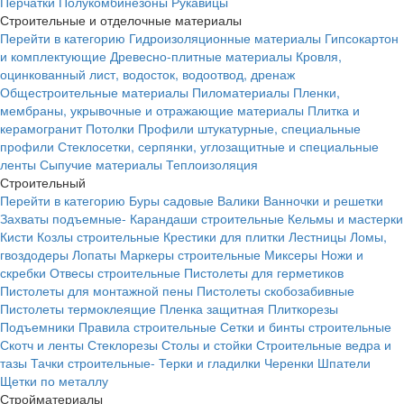
Перчатки
Полукомбинезоны
Рукавицы
Строительные и отделочные материалы
Перейти в категорию
Гидроизоляционные материалы
Гипсокартон
и комплектующие
Древесно-плитные материалы
Кровля,
оцинкованный лист, водосток, водоотвод, дренаж
Общестроительные материалы
Пиломатериалы
Пленки,
мембраны, укрывочные и отражающие материалы
Плитка и
керамогранит
Потолки
Профили штукатурные, специальные
профили
Стеклосетки, серпянки, углозащитные и специальные
ленты
Сыпучие материалы
Теплоизоляция
Строительный
Перейти в категорию
Буры садовые
Валики
Ванночки и решетки
Захваты подъемные-
Карандаши строительные
Кельмы и мастерки
Кисти
Козлы строительные
Крестики для плитки
Лестницы
Ломы,
гвоздодеры
Лопаты
Маркеры строительные
Миксеры
Ножи и
скребки
Отвесы строительные
Пистолеты для герметиков
Пистолеты для монтажной пены
Пистолеты скобозабивные
Пистолеты термоклеящие
Пленка защитная
Плиткорезы
Подъемники
Правила строительные
Сетки и бинты строительные
Скотч и ленты
Стеклорезы
Столы и стойки
Строительные ведра и
тазы
Тачки строительные-
Терки и гладилки
Черенки
Шпатели
Щетки по металлу
Стройматериалы