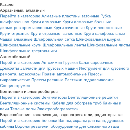
Каталог
Абразивный, алмазный
Перейти в категорию
Алмазные пластины заточные
Губка
шлифовальная
Круги алмазные
Круги алмазные больших
диаметров промышленные
Круги зачистные
Круги лепестковые
Круги отрезные
Круги отрезные, зачистные
Круги шлифовальные
Чашки алмазные
Шлифовальная сетка
Шлифовальная шкурка
Шлифовальные круги
Шлифовальные ленты
Шлифовальные листы
Шлифовальные треугольники
Автомобильный
Перейти в категорию
Автохимия
Грузики балансировочные
Домкраты
Запчасти для грузовых машин
Инструмент для кузовного
ремонта, аксессуары
Правки автомобильные
Прессы
гидравлические
Прессы реечные
Растяжки гидравлические
Специнструмент
Вентиляция и электрообогрев
Перейти в категорию
Вентиляторы
Вентиляционные решетки
Вентиляционные системы
Кабели для обогрева труб
Камины и
печи
Теплые полы
Электрообогреватели
Водоснабжение, канализация, водонагреватели, радиаторы, газ
Перейти в категорию
Бочонки
Ванны, экраны для ванн, душевые
кабины
Водонагреватели, оборудование для сжиженного газа