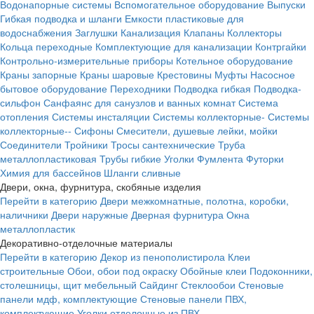
Водонапорные системы
Вспомогательное оборудование
Выпуски
Гибкая подводка и шланги
Емкости пластиковые для
водоснабжения
Заглушки
Канализация
Клапаны
Коллекторы
Кольца переходные
Комплектующие для канализации
Контргайки
Контрольно-измерительные приборы
Котельное оборудование
Краны запорные
Краны шаровые
Крестовины
Муфты
Насосное
бытовое оборудование
Переходники
Подводка гибкая
Подводка-
сильфон
Санфаянс для санузлов и ванных комнат
Система
отопления
Системы инсталяции
Системы коллекторные-
Системы
коллекторные--
Сифоны
Смесители, душевые лейки, мойки
Соединители
Тройники
Тросы сантехнические
Труба
металлопластиковая
Трубы гибкие
Уголки
Фумлента
Футорки
Химия для бассейнов
Шланги сливные
Двери, окна, фурнитура, скобяные изделия
Перейти в категорию
Двери межкомнатные, полотна, коробки,
наличники
Двери наружные
Дверная фурнитура
Окна
металлопластик
Декоративно-отделочные материалы
Перейти в категорию
Декор из пенополистирола
Клеи
строительные
Обои, обои под окраску
Обойные клеи
Подоконники,
столешницы, щит мебельный
Сайдинг
Стеклообои
Стеновые
панели мдф, комплектующие
Стеновые панели ПВХ,
комплектующие
Уголки отделочные из ПВХ