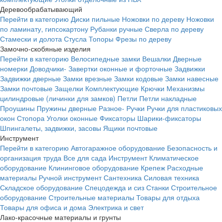
Деревообрабатывающий
Перейти в категорию
Диски пильные
Ножовки по дереву
Ножовки
по ламинату, гипсокартону
Рубанки ручные
Сверла по дереву
Стамески и долота
Стусла
Топоры
Фрезы по дереву
Замочно-скобяные изделия
Перейти в категорию
Велосипедные замки
Вешалки
Дверные
номерки
Доводчики-
Завертки оконные и форточные
Задвижки
Задвижки дверные
Замки врезные
Замки кодовые
Замки навесные
Замки почтовые
Защелки
Комплектующие
Крючки
Механизмы
цилиндровые (личинки для замков)
Петли
Петли накладные
Проушины
Пружины дверные
Разное-
Ручки
Ручки для пластиковых
окон
Стопора
Уголки оконные
Фиксаторы
Шарики-фиксаторы
Шпингалеты, задвижки, засовы
Ящики почтовые
Инструмент
Перейти в категорию
Автогаражное оборудование
Безопасность и
организация труда
Все для сада
Инструмент
Климатическое
оборудование
Клининговое оборудование
Крепеж
Расходные
материалы
Ручной инструмент
Сантехника
Силовая техника
Складское оборудование
Спецодежда и сиз
Станки
Строительное
оборудование
Строительные материалы
Товары для отдыха
Товары для офиса и дома
Электрика и свет
Лако-красочные материалы и грунты