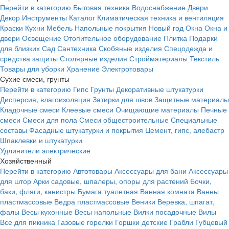
Перейти в категорию
Бытовая техника
Водоснабжение
Двери
Декор
Инструменты
Каталог
Климатическая техника и вентиляция
Краски
Кухни
Мебель
Напольные покрытия
Новый год
Окна
Окна и
двери
Освещение
Отопительное оборудование
Плитка
Подарки
для близких
Сад
Сантехника
Скобяные изделия
Спецодежда и
средства защиты
Столярные изделия
Стройматериалы
Текстиль
Товары для уборки
Хранение
Электротовары
Сухие смеси, грунты
Перейти в категорию
Гипс
Грунты
Декоративные штукатурки
Дисперсия, влагоизоляция
Затирки для швов
Защитные материалы
Кладочные смеси
Клеевые смеси
Очищающие материалы
Печные
смеси
Смеси для пола
Смеси общестроительные
Специальные
составы
Фасадные штукатурки и покрытия
Цемент, гипс, алебастр
Шпаклевки и штукатурки
Удлинители электрические
Хозяйственный
Перейти в категорию
Автотовары
Аксессуары для бани
Аксессуары
для штор
Арки садовые, шпалеры, опоры для растений
Бочки,
баки, фляги, канистры
Бумага туалетная
Ванная комната
Ванны
пластмассовые
Ведра пластмассовые
Веники
Веревка, шпагат,
фалы
Весы кухонные
Весы напольные
Вилки посадочные
Вилы
Все для пикника
Газовые горелки
Горшки детские
Грабли
Губцевый