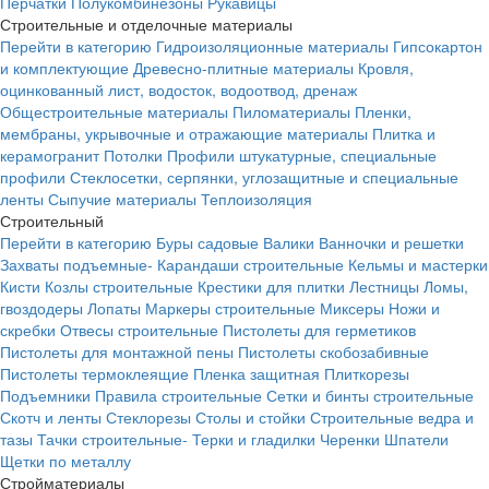
Перчатки
Полукомбинезоны
Рукавицы
Строительные и отделочные материалы
Перейти в категорию
Гидроизоляционные материалы
Гипсокартон
и комплектующие
Древесно-плитные материалы
Кровля,
оцинкованный лист, водосток, водоотвод, дренаж
Общестроительные материалы
Пиломатериалы
Пленки,
мембраны, укрывочные и отражающие материалы
Плитка и
керамогранит
Потолки
Профили штукатурные, специальные
профили
Стеклосетки, серпянки, углозащитные и специальные
ленты
Сыпучие материалы
Теплоизоляция
Строительный
Перейти в категорию
Буры садовые
Валики
Ванночки и решетки
Захваты подъемные-
Карандаши строительные
Кельмы и мастерки
Кисти
Козлы строительные
Крестики для плитки
Лестницы
Ломы,
гвоздодеры
Лопаты
Маркеры строительные
Миксеры
Ножи и
скребки
Отвесы строительные
Пистолеты для герметиков
Пистолеты для монтажной пены
Пистолеты скобозабивные
Пистолеты термоклеящие
Пленка защитная
Плиткорезы
Подъемники
Правила строительные
Сетки и бинты строительные
Скотч и ленты
Стеклорезы
Столы и стойки
Строительные ведра и
тазы
Тачки строительные-
Терки и гладилки
Черенки
Шпатели
Щетки по металлу
Стройматериалы