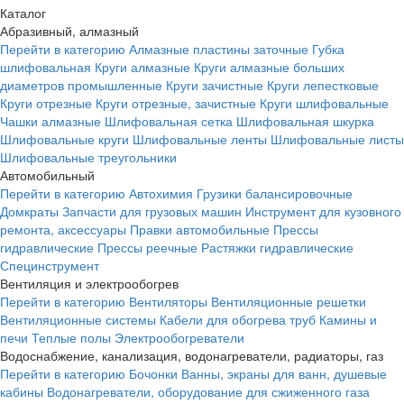
Каталог
Абразивный, алмазный
Перейти в категорию
Алмазные пластины заточные
Губка
шлифовальная
Круги алмазные
Круги алмазные больших
диаметров промышленные
Круги зачистные
Круги лепестковые
Круги отрезные
Круги отрезные, зачистные
Круги шлифовальные
Чашки алмазные
Шлифовальная сетка
Шлифовальная шкурка
Шлифовальные круги
Шлифовальные ленты
Шлифовальные листы
Шлифовальные треугольники
Автомобильный
Перейти в категорию
Автохимия
Грузики балансировочные
Домкраты
Запчасти для грузовых машин
Инструмент для кузовного
ремонта, аксессуары
Правки автомобильные
Прессы
гидравлические
Прессы реечные
Растяжки гидравлические
Специнструмент
Вентиляция и электрообогрев
Перейти в категорию
Вентиляторы
Вентиляционные решетки
Вентиляционные системы
Кабели для обогрева труб
Камины и
печи
Теплые полы
Электрообогреватели
Водоснабжение, канализация, водонагреватели, радиаторы, газ
Перейти в категорию
Бочонки
Ванны, экраны для ванн, душевые
кабины
Водонагреватели, оборудование для сжиженного газа