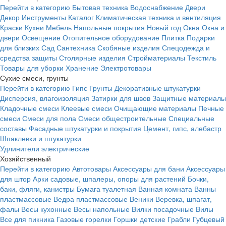
Перейти в категорию
Бытовая техника
Водоснабжение
Двери
Декор
Инструменты
Каталог
Климатическая техника и вентиляция
Краски
Кухни
Мебель
Напольные покрытия
Новый год
Окна
Окна и
двери
Освещение
Отопительное оборудование
Плитка
Подарки
для близких
Сад
Сантехника
Скобяные изделия
Спецодежда и
средства защиты
Столярные изделия
Стройматериалы
Текстиль
Товары для уборки
Хранение
Электротовары
Сухие смеси, грунты
Перейти в категорию
Гипс
Грунты
Декоративные штукатурки
Дисперсия, влагоизоляция
Затирки для швов
Защитные материалы
Кладочные смеси
Клеевые смеси
Очищающие материалы
Печные
смеси
Смеси для пола
Смеси общестроительные
Специальные
составы
Фасадные штукатурки и покрытия
Цемент, гипс, алебастр
Шпаклевки и штукатурки
Удлинители электрические
Хозяйственный
Перейти в категорию
Автотовары
Аксессуары для бани
Аксессуары
для штор
Арки садовые, шпалеры, опоры для растений
Бочки,
баки, фляги, канистры
Бумага туалетная
Ванная комната
Ванны
пластмассовые
Ведра пластмассовые
Веники
Веревка, шпагат,
фалы
Весы кухонные
Весы напольные
Вилки посадочные
Вилы
Все для пикника
Газовые горелки
Горшки детские
Грабли
Губцевый