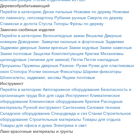
Деревообрабатывающий
Перейти в категорию
Диски пильные
Ножовки по дереву
Ножовки
по ламинату, гипсокартону
Рубанки ручные
Сверла по дереву
Стамески и долота
Стусла
Топоры
Фрезы по дереву
Замочно-скобяные изделия
Перейти в категорию
Велосипедные замки
Вешалки
Дверные
номерки
Доводчики-
Завертки оконные и форточные
Задвижки
Задвижки дверные
Замки врезные
Замки кодовые
Замки навесные
Замки почтовые
Защелки
Комплектующие
Крючки
Механизмы
цилиндровые (личинки для замков)
Петли
Петли накладные
Проушины
Пружины дверные
Разное-
Ручки
Ручки для пластиковых
окон
Стопора
Уголки оконные
Фиксаторы
Шарики-фиксаторы
Шпингалеты, задвижки, засовы
Ящики почтовые
Инструмент
Перейти в категорию
Автогаражное оборудование
Безопасность и
организация труда
Все для сада
Инструмент
Климатическое
оборудование
Клининговое оборудование
Крепеж
Расходные
материалы
Ручной инструмент
Сантехника
Силовая техника
Складское оборудование
Спецодежда и сиз
Станки
Строительное
оборудование
Строительные материалы
Товары для отдыха
Товары для офиса и дома
Электрика и свет
Лако-красочные материалы и грунты