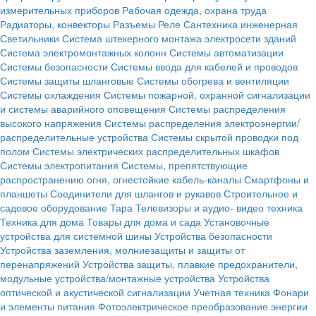
измерительных приборов
Рабочая одежда, охрана труда
Радиаторы, конвекторы
Разъемы
Реле
Сантехника инженерная
Светильники
Система штекерного монтажа электросети зданий
Система электромонтажных колонн
Системы автоматизации
Системы безопасности
Системы ввода для кабелей и проводов
Системы защиты шланговые
Системы обогрева и вентиляции
Системы охлаждения
Системы пожарной, охранной сигнализации
и системы аварийного оповещения
Системы распределения
высокого напряжения
Системы распределения электроэнергии/
распределительные устройства
Системы скрытой проводки под
полом
Системы электрических распределительных шкафов
Системы электропитания
Системы, препятствующие
распространению огня, огнестойкие кабель-каналы
Смартфоны и
планшеты
Соединители для шлангов и рукавов
Строительное и
садовое оборудование
Тара
Телевизоры и аудио- видео техника
Техника для дома
Товары для дома и сада
Установочные
устройства для системной шины
Устройства безопасности
Устройства заземления, молниезащиты и защиты от
перенапряжений
Устройства защиты, плавкие предохранители,
модульные устройства/монтажные устройства
Устройства
оптической и акустической сигнализации
Учетная техника
Фонари
и элементы питания
Фотоэлектрическое преобразование энергии