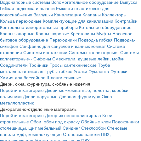
Водонапорные системы
Вспомогательное оборудование
Выпуски
Гибкая подводка и шланги
Емкости пластиковые для
водоснабжения
Заглушки
Канализация
Клапаны
Коллекторы
Кольца переходные
Комплектующие для канализации
Контргайки
Контрольно-измерительные приборы
Котельное оборудование
Краны запорные
Краны шаровые
Крестовины
Муфты
Насосное
бытовое оборудование
Переходники
Подводка гибкая
Подводка-
сильфон
Санфаянс для санузлов и ванных комнат
Система
отопления
Системы инсталяции
Системы коллекторные-
Системы
коллекторные--
Сифоны
Смесители, душевые лейки, мойки
Соединители
Тройники
Тросы сантехнические
Труба
металлопластиковая
Трубы гибкие
Уголки
Фумлента
Футорки
Химия для бассейнов
Шланги сливные
Двери, окна, фурнитура, скобяные изделия
Перейти в категорию
Двери межкомнатные, полотна, коробки,
наличники
Двери наружные
Дверная фурнитура
Окна
металлопластик
Декоративно-отделочные материалы
Перейти в категорию
Декор из пенополистирола
Клеи
строительные
Обои, обои под окраску
Обойные клеи
Подоконники,
столешницы, щит мебельный
Сайдинг
Стеклообои
Стеновые
панели мдф, комплектующие
Стеновые панели ПВХ,
комплектующие
Уголки отделочные из ПВХ