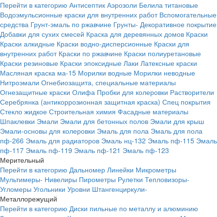
Перейти в категорию
Антисептик
Аэрозоли
Белила титановые
Водоэмульсионные краски для внутренних работ
Вспомогательные
средства
Грунт-эмаль по ржавчине
Грунты-
Декоративное покрытие
Добавки для сухих смесей
Краска для деревянных домов
Краски
Краски алкидные
Краски водно-дисперсионные
Краски для
внутренних работ
Краски по ржавчине
Краски полиуретановые
Краски резиновые
Краски эпоксидные
Лаки
Латексные краски
Масляная краска ма-15
Морилки водные
Морилки неводные
Нитроэмали
Огнебиозащита, специальные материалы
Огнезащитные краски
Олифа
Пробки для колеровки
Растворители
Серебрянка (антикоррозионная защитная краска)
Спец покрытия
Стекло жидкое
Строительная химия
Фасадные материалы
Шпаклевки
Эмали
Эмали для бетонных полов
Эмали для крыш
Эмали-основы для колеровки
Эмаль для пола
Эмаль для пола
пф-266
Эмаль для радиаторов
Эмаль нц-132
Эмаль пф-115
Эмаль
пф-117
Эмаль пф-119
Эмаль пф-121
Эмаль пф-123
Мерительный
Перейти в категорию
Дальномер
Линейки
Микрометры
Мультимеры-
Нивелиры
Пирометры
Рулетки
Тепловизоры-
Угломеры
Угольники
Уровни
Штангенциркули-
Металлорежущий
Перейти в категорию
Диски пильные по металлу и алюминию