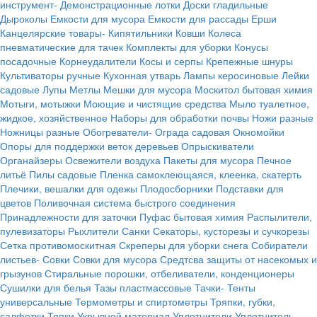
инструмент-
Демонстрационные лотки
Доски гладильные
Дыроколы
Емкости для мусора
Емкости для рассады
Ерши
Канцелярские товары-
Кипятильники
Ковши
Колеса
пневматические для тачек
Комплекты для уборки
Конусы
посадочные
Корнеудалители
Косы и серпы
Крепежные шнуры
Культиваторы ручные
Кухонная утварь
Лампы керосиновые
Лейки
садовые
Лупы
Метлы
Мешки для мусора
Москитол бытовая химия
Мотыги, мотыжки
Моющие и чистящие средства
Мыло туалетное,
жидкое, хозяйственное
Наборы для обработки почвы
Ножи разные
Ножницы разные
Обогреватели-
Ограда садовая
Окномойки
Опоры для поддержки веток деревьев
Опрыскиватели
Органайзеры
Освежители воздуха
Пакеты для мусора
Печное
литьё
Пилы садовые
Пленка самоклеющаяся, клеенка, скатерть
Плечики, вешалки для одежы
Плодосборники
Подставки для
цветов
Поливочная система быстрого соединения
Принадлежности для заточки
Пуфас бытовая химия
Распылители,
пулевизаторы
Рыхлители
Санки
Секаторы, кусторезы и сучкорезы
Сетка противомоскитная
Скреперы для уборки снега
Собиратели
листьев-
Совки
Совки для мусора
Средтсва защиты от насекомых и
грызунов
Стиральные порошки, отбеливатели, конденционеры
Сушилки для белья
Тазы пластмассовые
Тачки-
Тенты
универсальные
Термометры и спиртометры
Тряпки, губки,
салфетки
Тяпки
Укрывной материал
Уплотнители
Уплотнитель