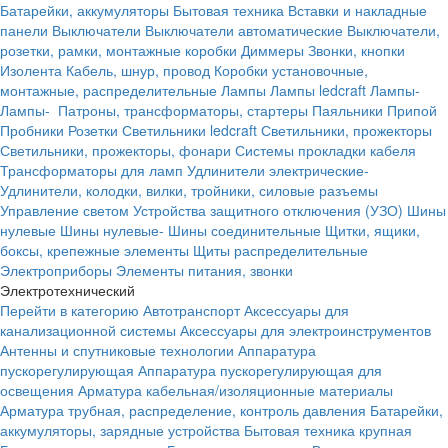
Батарейки, аккумуляторы
Бытовая техника
Вставки и накладные
панели
Выключатели
Выключатели автоматические
Выключатели,
розетки, рамки, монтажные коробки
Диммеры
Звонки, кнопки
Изолента
Кабель, шнур, провод
Коробки установочные,
монтажные, распределительные
Лампы
Лампы ledcraft
Лампы-
Лампы-
Патроны, трансформаторы, стартеры
Паяльники
Припой
Пробники
Розетки
Светильники ledcraft
Светильники, прожекторы
Светильники, прожекторы, фонари
Системы прокладки кабеля
Трансформаторы для ламп
Удлинители электрические-
Удлинители, колодки, вилки, тройники, силовые разъемы
Управление светом
Устройства защитного отключения (УЗО)
Шины
нулевые
Шины нулевые-
Шины соединительные
Щитки, ящики,
боксы, крепежные элементы
Щиты распределительные
Электроприборы
Элементы питания, звонки
Электротехнический
Перейти в категорию
Автотранспорт
Аксессуары для
канализационной системы
Аксессуары для электроинструментов
Антенны и спутниковые технологии
Аппаратура
пускорегулирующая
Аппаратура пускорегулирующая для
освещения
Арматура кабельная/изоляционные материалы
Арматура трубная, распределение, контроль давления
Батарейки,
аккумуляторы, зарядные устройства
Бытовая техника крупная