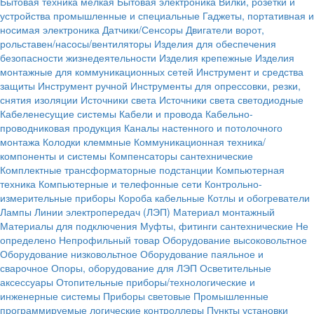
Бытовая техника мелкая
Бытовая электроника
Вилки, розетки и
устройства промышленные и специальные
Гаджеты, портативная и
носимая электроника
Датчики/Сенсоры
Двигатели ворот,
рольставен/насосы/вентиляторы
Изделия для обеспечения
безопасности жизнедеятельности
Изделия крепежные
Изделия
монтажные для коммуникационных сетей
Инструмент и средства
защиты
Инструмент ручной
Инструменты для опрессовки, резки,
снятия изоляции
Источники света
Источники света светодиодные
Кабеленесущие системы
Кабели и провода
Кабельно-
проводниковая продукция
Каналы настенного и потолочного
монтажа
Колодки клеммные
Коммуникационная техника/
компоненты и системы
Компенсаторы сантехнические
Комплектные трансформаторные подстанции
Компьютерная
техника
Компьютерные и телефонные сети
Контрольно-
измерительные приборы
Короба кабельные
Котлы и обогреватели
Лампы
Линии электропередач (ЛЭП)
Материал монтажный
Материалы для подключения
Муфты, фитинги сантехнические
Не
определено
Непрофильный товар
Оборудование высоковольтное
Оборудование низковольтное
Оборудование паяльное и
сварочное
Опоры, оборудование для ЛЭП
Осветительные
аксессуары
Отопительные приборы/технологические и
инженерные системы
Приборы световые
Промышленные
программируемые логические контроллеры
Пункты установки