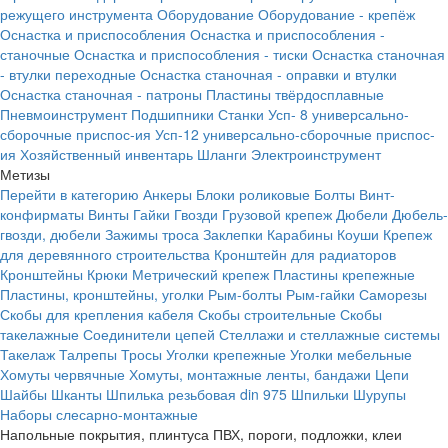
режущего инструмента
Оборудование
Оборудование - крепёж
Оснастка и приспособления
Оснастка и приспособления -
станочные
Оснастка и приспособления - тиски
Оснастка станочная
- втулки переходные
Оснастка станочная - оправки и втулки
Оснастка станочная - патроны
Пластины твёрдосплавные
Пневмоинструмент
Подшипники
Станки
Усп- 8 универсально-
сборочные приспос-ия
Усп-12 универсально-сборочные приспос-
ия
Хозяйственный инвентарь
Шланги
Электроинструмент
Метизы
Перейти в категорию
Анкеры
Блоки роликовые
Болты
Винт-
конфирматы
Винты
Гайки
Гвозди
Грузовой крепеж
Дюбели
Дюбель-
гвозди, дюбели
Зажимы троса
Заклепки
Карабины
Коуши
Крепеж
для деревянного строительства
Кронштейн для радиаторов
Кронштейны
Крюки
Метрический крепеж
Пластины крепежные
Пластины, кронштейны, уголки
Рым-болты
Рым-гайки
Саморезы
Скобы для крепления кабеля
Скобы строительные
Скобы
такелажные
Соединители цепей
Стеллажи и стеллажные системы
Такелаж
Талрепы
Тросы
Уголки крепежные
Уголки мебельные
Хомуты червячные
Хомуты, монтажные ленты, бандажи
Цепи
Шайбы
Шканты
Шпилька резьбовая din 975
Шпильки
Шурупы
Наборы слесарно-монтажные
Напольные покрытия, плинтуса ПВХ, пороги, подложки, клеи