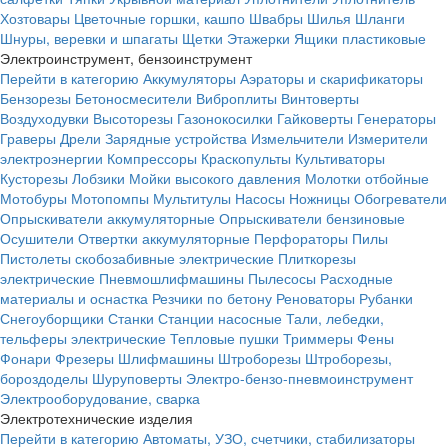
Хозтовары
Цветочные горшки, кашпо
Швабры
Шилья
Шланги
Шнуры, веревки и шпагаты
Щетки
Этажерки
Ящики пластиковые
Электроинструмент, бензоинструмент
Перейти в категорию
Аккумуляторы
Аэраторы и скарификаторы
Бензорезы
Бетоносмесители
Виброплиты
Винтоверты
Воздуходувки
Высоторезы
Газонокосилки
Гайковерты
Генераторы
Граверы
Дрели
Зарядные устройства
Измельчители
Измерители
электроэнергии
Компрессоры
Краскопульты
Культиваторы
Кусторезы
Лобзики
Мойки высокого давления
Молотки отбойные
Мотобуры
Мотопомпы
Мультитулы
Насосы
Ножницы
Обогреватели
Опрыскиватели аккумуляторные
Опрыскиватели бензиновые
Осушители
Отвертки аккумуляторные
Перфораторы
Пилы
Пистолеты скобозабивные электрические
Плиткорезы
электрические
Пневмошлифмашины
Пылесосы
Расходные
материалы и оснастка
Резчики по бетону
Реноваторы
Рубанки
Снегоуборщики
Станки
Станции насосные
Тали, лебедки,
тельферы электрические
Тепловые пушки
Триммеры
Фены
Фонари
Фрезеры
Шлифмашины
Штроборезы
Штроборезы,
бороздоделы
Шуруповерты
Электро-бензо-пневмоинструмент
Электрооборудование, сварка
Электротехнические изделия
Перейти в категорию
Автоматы, УЗО, счетчики, стабилизаторы