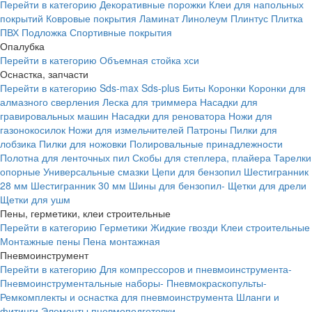
Перейти в категорию
Декоративные порожки
Клеи для напольных
покрытий
Ковровые покрытия
Ламинат
Линолеум
Плинтус
Плитка
ПВХ
Подложка
Спортивные покрытия
Опалубка
Перейти в категорию
Объемная стойка хси
Оснастка, запчасти
Перейти в категорию
Sds-max
Sds-plus
Биты
Коронки
Коронки для
алмазного сверления
Леска для триммера
Насадки для
гравировальных машин
Насадки для реноватора
Ножи для
газонокосилок
Ножи для измельчителей
Патроны
Пилки для
лобзика
Пилки для ножовки
Полировальные принадлежности
Полотна для ленточных пил
Скобы для степлера, плайера
Тарелки
опорные
Универсальные смазки
Цепи для бензопил
Шестигранник
28 мм
Шестигранник 30 мм
Шины для бензопил-
Щетки для дрели
Щетки для ушм
Пены, герметики, клеи строительные
Перейти в категорию
Герметики
Жидкие гвозди
Клеи строительные
Монтажные пены
Пена монтажная
Пневмоинструмент
Перейти в категорию
Для компрессоров и пневмоинструмента-
Пневмоинструментальные наборы-
Пневмокраскопульты-
Ремкомплекты и оснастка для пневмоинструмента
Шланги и
фитинги
Элементы пневмоподготовки