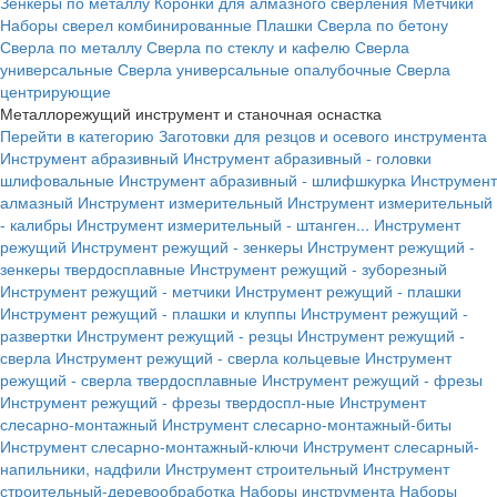
Зенкеры по металлу
Коронки для алмазного сверления
Метчики
Наборы сверел комбинированные
Плашки
Сверла по бетону
Сверла по металлу
Сверла по стеклу и кафелю
Сверла
универсальные
Сверла универсальные опалубочные
Сверла
центрирующие
Металлорежущий инструмент и станочная оснастка
Перейти в категорию
Заготовки для резцов и осевого инструмента
Инструмент абразивный
Инструмент абразивный - головки
шлифовальные
Инструмент абразивный - шлифшкурка
Инструмент
алмазный
Инструмент измерительный
Инструмент измерительный
- калибры
Инструмент измерительный - штанген...
Инструмент
режущий
Инструмент режущий - зенкеры
Инструмент режущий -
зенкеры твердосплавные
Инструмент режущий - зуборезный
Инструмент режущий - метчики
Инструмент режущий - плашки
Инструмент режущий - плашки и клуппы
Инструмент режущий -
развертки
Инструмент режущий - резцы
Инструмент режущий -
сверла
Инструмент режущий - сверла кольцевые
Инструмент
режущий - сверла твердосплавные
Инструмент режущий - фрезы
Инструмент режущий - фрезы твердоспл-ные
Инструмент
слесарно-монтажный
Инструмент слесарно-монтажный-биты
Инструмент слесарно-монтажный-ключи
Инструмент слесарный-
напильники, надфили
Инструмент строительный
Инструмент
строительный-деревообработка
Наборы инструмента
Наборы