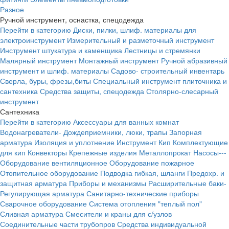
Разное
Ручной инструмент, оснастка, спецодежда
Перейти в категорию
Диски, пилки, шлиф. материалы для
электроинструмент
Измерительный и разметочный инструмент
Инструмент штукатура и каменщика
Лестницы и стремянки
Малярный инструмент
Монтажный инструмент
Ручной абразивный
инструмент и шлиф. материалы
Садово- строительный инвентарь
Сверла, буры, фрезы,биты
Специальный инструмент плиточника и
сантехника
Средства защиты, спецодежда
Столярно-слесарный
инструмент
Сантехника
Перейти в категорию
Аксессуары для ванных комнат
Водонагреватели-
Дождеприемники, люки, трапы
Запорная
арматура
Изоляция и уплотнение
Инструмент
Кип
Комплектующие
для кип
Конвекторы
Крепежные изделия
Металлопрокат
Насосы---
Оборудование вентиляционное
Оборудование пожарное
Отопительное оборудование
Подводка гибкая, шланги
Предохр. и
защитная арматура
Приборы и механизмы
Расширительные баки-
Регулирующая арматура
Санитарно-технические приборы
Сварочное оборудование
Система отопления "теплый пол"
Сливная арматура
Смесители и краны для с/узлов
Соединительные части трубопров
Средства индивидуальной