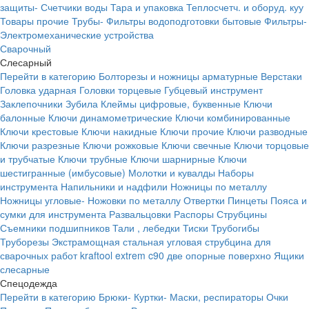
защиты-
Счетчики воды
Тара и упаковка
Теплосчетч. и оборуд. куу
Товары прочие
Трубы-
Фильтры водоподготовки бытовые
Фильтры-
Электромеханические устройства
Сварочный
Слесарный
Перейти в категорию
Болторезы и ножницы арматурные
Верстаки
Головка ударная
Головки торцевые
Губцевый инструмент
Заклепочники
Зубила
Клеймы цифровые, буквенные
Ключи
балонные
Ключи динамометрические
Ключи комбинированные
Ключи крестовые
Ключи накидные
Ключи прочие
Ключи разводные
Ключи разрезные
Ключи рожковые
Ключи свечные
Ключи торцовые
и трубчатые
Ключи трубные
Ключи шарнирные
Ключи
шестигранные (имбусовые)
Молотки и кувалды
Наборы
инструмента
Напильники и надфили
Ножницы по металлу
Ножницы угловые-
Ножовки по металлу
Отвертки
Пинцеты
Пояса и
сумки для инструмента
Развальцовки
Распоры
Струбцины
Съемники подшипников
Тали , лебедки
Тиски
Трубогибы
Труборезы
Экстрамощная стальная угловая струбцина для
сварочных работ kraftool extrem c90 две опорные поверхно
Ящики
слесарные
Спецодежда
Перейти в категорию
Брюки-
Куртки-
Маски, респираторы
Очки