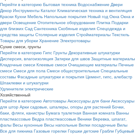
Перейти в категорию
Бытовая техника
Водоснабжение
Двери
Декор
Инструменты
Каталог
Климатическая техника и вентиляция
Краски
Кухни
Мебель
Напольные покрытия
Новый год
Окна
Окна и
двери
Освещение
Отопительное оборудование
Плитка
Подарки
для близких
Сад
Сантехника
Скобяные изделия
Спецодежда и
средства защиты
Столярные изделия
Стройматериалы
Текстиль
Товары для уборки
Хранение
Электротовары
Сухие смеси, грунты
Перейти в категорию
Гипс
Грунты
Декоративные штукатурки
Дисперсия, влагоизоляция
Затирки для швов
Защитные материалы
Кладочные смеси
Клеевые смеси
Очищающие материалы
Печные
смеси
Смеси для пола
Смеси общестроительные
Специальные
составы
Фасадные штукатурки и покрытия
Цемент, гипс, алебастр
Шпаклевки и штукатурки
Удлинители электрические
Хозяйственный
Перейти в категорию
Автотовары
Аксессуары для бани
Аксессуары
для штор
Арки садовые, шпалеры, опоры для растений
Бочки,
баки, фляги, канистры
Бумага туалетная
Ванная комната
Ванны
пластмассовые
Ведра пластмассовые
Веники
Веревка, шпагат,
фалы
Весы кухонные
Весы напольные
Вилки посадочные
Вилы
Все для пикника
Газовые горелки
Горшки детские
Грабли
Губцевый