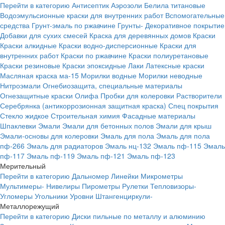
Перейти в категорию
Антисептик
Аэрозоли
Белила титановые
Водоэмульсионные краски для внутренних работ
Вспомогательные
средства
Грунт-эмаль по ржавчине
Грунты-
Декоративное покрытие
Добавки для сухих смесей
Краска для деревянных домов
Краски
Краски алкидные
Краски водно-дисперсионные
Краски для
внутренних работ
Краски по ржавчине
Краски полиуретановые
Краски резиновые
Краски эпоксидные
Лаки
Латексные краски
Масляная краска ма-15
Морилки водные
Морилки неводные
Нитроэмали
Огнебиозащита, специальные материалы
Огнезащитные краски
Олифа
Пробки для колеровки
Растворители
Серебрянка (антикоррозионная защитная краска)
Спец покрытия
Стекло жидкое
Строительная химия
Фасадные материалы
Шпаклевки
Эмали
Эмали для бетонных полов
Эмали для крыш
Эмали-основы для колеровки
Эмаль для пола
Эмаль для пола
пф-266
Эмаль для радиаторов
Эмаль нц-132
Эмаль пф-115
Эмаль
пф-117
Эмаль пф-119
Эмаль пф-121
Эмаль пф-123
Мерительный
Перейти в категорию
Дальномер
Линейки
Микрометры
Мультимеры-
Нивелиры
Пирометры
Рулетки
Тепловизоры-
Угломеры
Угольники
Уровни
Штангенциркули-
Металлорежущий
Перейти в категорию
Диски пильные по металлу и алюминию