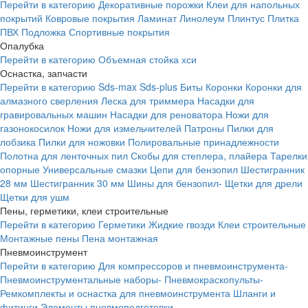
Перейти в категорию
Декоративные порожки
Клеи для напольных
покрытий
Ковровые покрытия
Ламинат
Линолеум
Плинтус
Плитка
ПВХ
Подложка
Спортивные покрытия
Опалубка
Перейти в категорию
Объемная стойка хси
Оснастка, запчасти
Перейти в категорию
Sds-max
Sds-plus
Биты
Коронки
Коронки для
алмазного сверления
Леска для триммера
Насадки для
гравировальных машин
Насадки для реноватора
Ножи для
газонокосилок
Ножи для измельчителей
Патроны
Пилки для
лобзика
Пилки для ножовки
Полировальные принадлежности
Полотна для ленточных пил
Скобы для степлера, плайера
Тарелки
опорные
Универсальные смазки
Цепи для бензопил
Шестигранник
28 мм
Шестигранник 30 мм
Шины для бензопил-
Щетки для дрели
Щетки для ушм
Пены, герметики, клеи строительные
Перейти в категорию
Герметики
Жидкие гвозди
Клеи строительные
Монтажные пены
Пена монтажная
Пневмоинструмент
Перейти в категорию
Для компрессоров и пневмоинструмента-
Пневмоинструментальные наборы-
Пневмокраскопульты-
Ремкомплекты и оснастка для пневмоинструмента
Шланги и
фитинги
Элементы пневмоподготовки