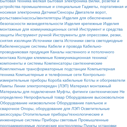
Бытовая техника мелкая
Бытовая электроника
Вилки, розетки и
устройства промышленные и специальные
Гаджеты, портативная и
носимая электроника
Датчики/Сенсоры
Двигатели ворот,
рольставен/насосы/вентиляторы
Изделия для обеспечения
безопасности жизнедеятельности
Изделия крепежные
Изделия
монтажные для коммуникационных сетей
Инструмент и средства
защиты
Инструмент ручной
Инструменты для опрессовки, резки,
снятия изоляции
Источники света
Источники света светодиодные
Кабеленесущие системы
Кабели и провода
Кабельно-
проводниковая продукция
Каналы настенного и потолочного
монтажа
Колодки клеммные
Коммуникационная техника/
компоненты и системы
Компенсаторы сантехнические
Комплектные трансформаторные подстанции
Компьютерная
техника
Компьютерные и телефонные сети
Контрольно-
измерительные приборы
Короба кабельные
Котлы и обогреватели
Лампы
Линии электропередач (ЛЭП)
Материал монтажный
Материалы для подключения
Муфты, фитинги сантехнические
Не
определено
Непрофильный товар
Оборудование высоковольтное
Оборудование низковольтное
Оборудование паяльное и
сварочное
Опоры, оборудование для ЛЭП
Осветительные
аксессуары
Отопительные приборы/технологические и
инженерные системы
Приборы световые
Промышленные
программируемые логические контроллеры
Пункты установки