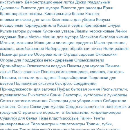
инструмент-
Демонстрационные лотки
Доски гладильные
Дыроколы
Емкости для мусора
Емкости для рассады
Ерши
Канцелярские товары-
Кипятильники
Ковши
Колеса
пневматические для тачек
Комплекты для уборки
Конусы
посадочные
Корнеудалители
Косы и серпы
Крепежные шнуры
Культиваторы ручные
Кухонная утварь
Лампы керосиновые
Лейки
садовые
Лупы
Метлы
Мешки для мусора
Москитол бытовая химия
Мотыги, мотыжки
Моющие и чистящие средства
Мыло туалетное,
жидкое, хозяйственное
Наборы для обработки почвы
Ножи разные
Ножницы разные
Обогреватели-
Ограда садовая
Окномойки
Опоры для поддержки веток деревьев
Опрыскиватели
Органайзеры
Освежители воздуха
Пакеты для мусора
Печное
литьё
Пилы садовые
Пленка самоклеющаяся, клеенка, скатерть
Плечики, вешалки для одежы
Плодосборники
Подставки для
цветов
Поливочная система быстрого соединения
Принадлежности для заточки
Пуфас бытовая химия
Распылители,
пулевизаторы
Рыхлители
Санки
Секаторы, кусторезы и сучкорезы
Сетка противомоскитная
Скреперы для уборки снега
Собиратели
листьев-
Совки
Совки для мусора
Средтсва защиты от насекомых и
грызунов
Стиральные порошки, отбеливатели, конденционеры
Сушилки для белья
Тазы пластмассовые
Тачки-
Тенты
универсальные
Термометры и спиртометры
Тряпки, губки,
салфетки
Тяпки
Укрывной материал
Уплотнители
Уплотнитель