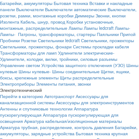
Батарейки, аккумуляторы
Бытовая техника
Вставки и накладные
панели
Выключатели
Выключатели автоматические
Выключатели,
розетки, рамки, монтажные коробки
Диммеры
Звонки, кнопки
Изолента
Кабель, шнур, провод
Коробки установочные,
монтажные, распределительные
Лампы
Лампы ledcraft
Лампы-
Лампы-
Патроны, трансформаторы, стартеры
Паяльники
Припой
Пробники
Розетки
Светильники ledcraft
Светильники, прожекторы
Светильники, прожекторы, фонари
Системы прокладки кабеля
Трансформаторы для ламп
Удлинители электрические-
Удлинители, колодки, вилки, тройники, силовые разъемы
Управление светом
Устройства защитного отключения (УЗО)
Шины
нулевые
Шины нулевые-
Шины соединительные
Щитки, ящики,
боксы, крепежные элементы
Щиты распределительные
Электроприборы
Элементы питания, звонки
Электротехнический
Перейти в категорию
Автотранспорт
Аксессуары для
канализационной системы
Аксессуары для электроинструментов
Антенны и спутниковые технологии
Аппаратура
пускорегулирующая
Аппаратура пускорегулирующая для
освещения
Арматура кабельная/изоляционные материалы
Арматура трубная, распределение, контроль давления
Батарейки,
аккумуляторы, зарядные устройства
Бытовая техника крупная