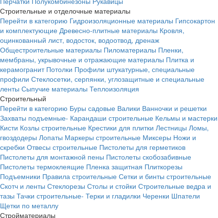
Перчатки
Полукомбинезоны
Рукавицы
Строительные и отделочные материалы
Перейти в категорию
Гидроизоляционные материалы
Гипсокартон
и комплектующие
Древесно-плитные материалы
Кровля,
оцинкованный лист, водосток, водоотвод, дренаж
Общестроительные материалы
Пиломатериалы
Пленки,
мембраны, укрывочные и отражающие материалы
Плитка и
керамогранит
Потолки
Профили штукатурные, специальные
профили
Стеклосетки, серпянки, углозащитные и специальные
ленты
Сыпучие материалы
Теплоизоляция
Строительный
Перейти в категорию
Буры садовые
Валики
Ванночки и решетки
Захваты подъемные-
Карандаши строительные
Кельмы и мастерки
Кисти
Козлы строительные
Крестики для плитки
Лестницы
Ломы,
гвоздодеры
Лопаты
Маркеры строительные
Миксеры
Ножи и
скребки
Отвесы строительные
Пистолеты для герметиков
Пистолеты для монтажной пены
Пистолеты скобозабивные
Пистолеты термоклеящие
Пленка защитная
Плиткорезы
Подъемники
Правила строительные
Сетки и бинты строительные
Скотч и ленты
Стеклорезы
Столы и стойки
Строительные ведра и
тазы
Тачки строительные-
Терки и гладилки
Черенки
Шпатели
Щетки по металлу
Стройматериалы