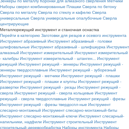
Зенкеры по металлу
Коронки для алмазного сверления
Метчики
Наборы сверел комбинированные
Плашки
Сверла по бетону
Сверла по металлу
Сверла по стеклу и кафелю
Сверла
универсальные
Сверла универсальные опалубочные
Сверла
центрирующие
Металлорежущий инструмент и станочная оснастка
Перейти в категорию
Заготовки для резцов и осевого инструмента
Инструмент абразивный
Инструмент абразивный - головки
шлифовальные
Инструмент абразивный - шлифшкурка
Инструмент
алмазный
Инструмент измерительный
Инструмент измерительный
- калибры
Инструмент измерительный - штанген...
Инструмент
режущий
Инструмент режущий - зенкеры
Инструмент режущий -
зенкеры твердосплавные
Инструмент режущий - зуборезный
Инструмент режущий - метчики
Инструмент режущий - плашки
Инструмент режущий - плашки и клуппы
Инструмент режущий -
развертки
Инструмент режущий - резцы
Инструмент режущий -
сверла
Инструмент режущий - сверла кольцевые
Инструмент
режущий - сверла твердосплавные
Инструмент режущий - фрезы
Инструмент режущий - фрезы твердоспл-ные
Инструмент
слесарно-монтажный
Инструмент слесарно-монтажный-биты
Инструмент слесарно-монтажный-ключи
Инструмент слесарный-
напильники, надфили
Инструмент строительный
Инструмент
строительный-деревообработка
Наборы инструмента
Наборы