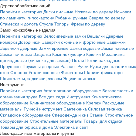
Деревообрабатывающий
Перейти в категорию
Диски пильные
Ножовки по дереву
Ножовки
по ламинату, гипсокартону
Рубанки ручные
Сверла по дереву
Стамески и долота
Стусла
Топоры
Фрезы по дереву
Замочно-скобяные изделия
Перейти в категорию
Велосипедные замки
Вешалки
Дверные
номерки
Доводчики-
Завертки оконные и форточные
Задвижки
Задвижки дверные
Замки врезные
Замки кодовые
Замки навесные
Замки почтовые
Защелки
Комплектующие
Крючки
Механизмы
цилиндровые (личинки для замков)
Петли
Петли накладные
Проушины
Пружины дверные
Разное-
Ручки
Ручки для пластиковых
окон
Стопора
Уголки оконные
Фиксаторы
Шарики-фиксаторы
Шпингалеты, задвижки, засовы
Ящики почтовые
Инструмент
Перейти в категорию
Автогаражное оборудование
Безопасность и
организация труда
Все для сада
Инструмент
Климатическое
оборудование
Клининговое оборудование
Крепеж
Расходные
материалы
Ручной инструмент
Сантехника
Силовая техника
Складское оборудование
Спецодежда и сиз
Станки
Строительное
оборудование
Строительные материалы
Товары для отдыха
Товары для офиса и дома
Электрика и свет
Лако-красочные материалы и грунты