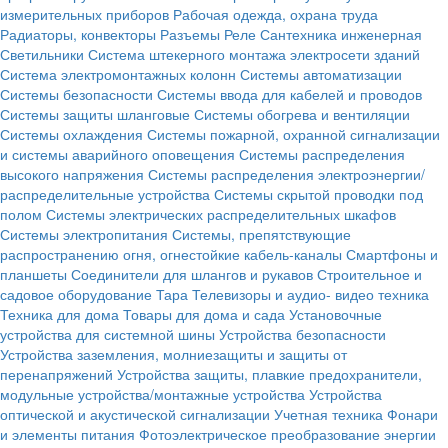
измерительных приборов
Рабочая одежда, охрана труда
Радиаторы, конвекторы
Разъемы
Реле
Сантехника инженерная
Светильники
Система штекерного монтажа электросети зданий
Система электромонтажных колонн
Системы автоматизации
Системы безопасности
Системы ввода для кабелей и проводов
Системы защиты шланговые
Системы обогрева и вентиляции
Системы охлаждения
Системы пожарной, охранной сигнализации
и системы аварийного оповещения
Системы распределения
высокого напряжения
Системы распределения электроэнергии/
распределительные устройства
Системы скрытой проводки под
полом
Системы электрических распределительных шкафов
Системы электропитания
Системы, препятствующие
распространению огня, огнестойкие кабель-каналы
Смартфоны и
планшеты
Соединители для шлангов и рукавов
Строительное и
садовое оборудование
Тара
Телевизоры и аудио- видео техника
Техника для дома
Товары для дома и сада
Установочные
устройства для системной шины
Устройства безопасности
Устройства заземления, молниезащиты и защиты от
перенапряжений
Устройства защиты, плавкие предохранители,
модульные устройства/монтажные устройства
Устройства
оптической и акустической сигнализации
Учетная техника
Фонари
и элементы питания
Фотоэлектрическое преобразование энергии