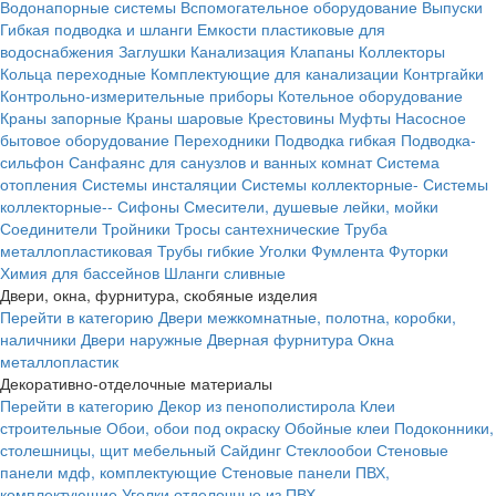
Водонапорные системы
Вспомогательное оборудование
Выпуски
Гибкая подводка и шланги
Емкости пластиковые для
водоснабжения
Заглушки
Канализация
Клапаны
Коллекторы
Кольца переходные
Комплектующие для канализации
Контргайки
Контрольно-измерительные приборы
Котельное оборудование
Краны запорные
Краны шаровые
Крестовины
Муфты
Насосное
бытовое оборудование
Переходники
Подводка гибкая
Подводка-
сильфон
Санфаянс для санузлов и ванных комнат
Система
отопления
Системы инсталяции
Системы коллекторные-
Системы
коллекторные--
Сифоны
Смесители, душевые лейки, мойки
Соединители
Тройники
Тросы сантехнические
Труба
металлопластиковая
Трубы гибкие
Уголки
Фумлента
Футорки
Химия для бассейнов
Шланги сливные
Двери, окна, фурнитура, скобяные изделия
Перейти в категорию
Двери межкомнатные, полотна, коробки,
наличники
Двери наружные
Дверная фурнитура
Окна
металлопластик
Декоративно-отделочные материалы
Перейти в категорию
Декор из пенополистирола
Клеи
строительные
Обои, обои под окраску
Обойные клеи
Подоконники,
столешницы, щит мебельный
Сайдинг
Стеклообои
Стеновые
панели мдф, комплектующие
Стеновые панели ПВХ,
комплектующие
Уголки отделочные из ПВХ