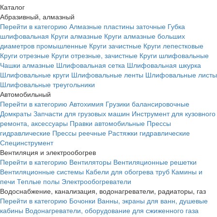
Каталог
Абразивный, алмазный
Перейти в категорию
Алмазные пластины заточные
Губка
шлифовальная
Круги алмазные
Круги алмазные больших
диаметров промышленные
Круги зачистные
Круги лепестковые
Круги отрезные
Круги отрезные, зачистные
Круги шлифовальные
Чашки алмазные
Шлифовальная сетка
Шлифовальная шкурка
Шлифовальные круги
Шлифовальные ленты
Шлифовальные листы
Шлифовальные треугольники
Автомобильный
Перейти в категорию
Автохимия
Грузики балансировочные
Домкраты
Запчасти для грузовых машин
Инструмент для кузовного
ремонта, аксессуары
Правки автомобильные
Прессы
гидравлические
Прессы реечные
Растяжки гидравлические
Специнструмент
Вентиляция и электрообогрев
Перейти в категорию
Вентиляторы
Вентиляционные решетки
Вентиляционные системы
Кабели для обогрева труб
Камины и
печи
Теплые полы
Электрообогреватели
Водоснабжение, канализация, водонагреватели, радиаторы, газ
Перейти в категорию
Бочонки
Ванны, экраны для ванн, душевые
кабины
Водонагреватели, оборудование для сжиженного газа