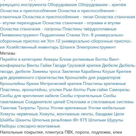
режущего инструмента
Оборудование
Оборудование - крепёж
Оснастка и приспособления
Оснастка и приспособления -
станочные
Оснастка и приспособления - тиски
Оснастка станочная
- втулки переходные
Оснастка станочная - оправки и втулки
Оснастка станочная - патроны
Пластины твёрдосплавные
Пневмоинструмент
Подшипники
Станки
Усп- 8 универсально-
сборочные приспос-ия
Усп-12 универсально-сборочные приспос-
ия
Хозяйственный инвентарь
Шланги
Электроинструмент
Метизы
Перейти в категорию
Анкеры
Блоки роликовые
Болты
Винт-
конфирматы
Винты
Гайки
Гвозди
Грузовой крепеж
Дюбели
Дюбель-
гвозди, дюбели
Зажимы троса
Заклепки
Карабины
Коуши
Крепеж
для деревянного строительства
Кронштейн для радиаторов
Кронштейны
Крюки
Метрический крепеж
Пластины крепежные
Пластины, кронштейны, уголки
Рым-болты
Рым-гайки
Саморезы
Скобы для крепления кабеля
Скобы строительные
Скобы
такелажные
Соединители цепей
Стеллажи и стеллажные системы
Такелаж
Талрепы
Тросы
Уголки крепежные
Уголки мебельные
Хомуты червячные
Хомуты, монтажные ленты, бандажи
Цепи
Шайбы
Шканты
Шпилька резьбовая din 975
Шпильки
Шурупы
Наборы слесарно-монтажные
Напольные покрытия, плинтуса ПВХ, пороги, подложки, клеи