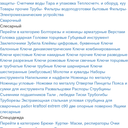
защиты-
Счетчики воды
Тара и упаковка
Теплосчетч. и оборуд. куу
Товары прочие
Трубы-
Фильтры водоподготовки бытовые
Фильтры-
Электромеханические устройства
Сварочный
Слесарный
Перейти в категорию
Болторезы и ножницы арматурные
Верстаки
Головка ударная
Головки торцевые
Губцевый инструмент
Заклепочники
Зубила
Клеймы цифровые, буквенные
Ключи
балонные
Ключи динамометрические
Ключи комбинированные
Ключи крестовые
Ключи накидные
Ключи прочие
Ключи разводные
Ключи разрезные
Ключи рожковые
Ключи свечные
Ключи торцовые
и трубчатые
Ключи трубные
Ключи шарнирные
Ключи
шестигранные (имбусовые)
Молотки и кувалды
Наборы
инструмента
Напильники и надфили
Ножницы по металлу
Ножницы угловые-
Ножовки по металлу
Отвертки
Пинцеты
Пояса и
сумки для инструмента
Развальцовки
Распоры
Струбцины
Съемники подшипников
Тали , лебедки
Тиски
Трубогибы
Труборезы
Экстрамощная стальная угловая струбцина для
сварочных работ kraftool extrem c90 две опорные поверхно
Ящики
слесарные
Спецодежда
Перейти в категорию
Брюки-
Куртки-
Маски, респираторы
Очки