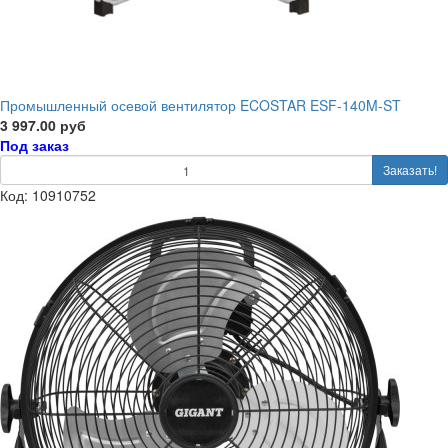
Промышленный осевой вентилятор ECOSTAR ESF-140M-ST
3 997.00 руб
Под заказ
Заказать!
Код: 10910752