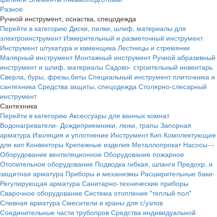
Разное
Ручной инструмент, оснастка, спецодежда
Перейти в категорию
Диски, пилки, шлиф. материалы для
электроинструмент
Измерительный и разметочный инструмент
Инструмент штукатура и каменщика
Лестницы и стремянки
Малярный инструмент
Монтажный инструмент
Ручной абразивный
инструмент и шлиф. материалы
Садово- строительный инвентарь
Сверла, буры, фрезы,биты
Специальный инструмент плиточника и
сантехника
Средства защиты, спецодежда
Столярно-слесарный
инструмент
Сантехника
Перейти в категорию
Аксессуары для ванных комнат
Водонагреватели-
Дождеприемники, люки, трапы
Запорная
арматура
Изоляция и уплотнение
Инструмент
Кип
Комплектующие
для кип
Конвекторы
Крепежные изделия
Металлопрокат
Насосы---
Оборудование вентиляционное
Оборудование пожарное
Отопительное оборудование
Подводка гибкая, шланги
Предохр. и
защитная арматура
Приборы и механизмы
Расширительные баки-
Регулирующая арматура
Санитарно-технические приборы
Сварочное оборудование
Система отопления "теплый пол"
Сливная арматура
Смесители и краны для с/узлов
Соединительные части трубопров
Средства индивидуальной