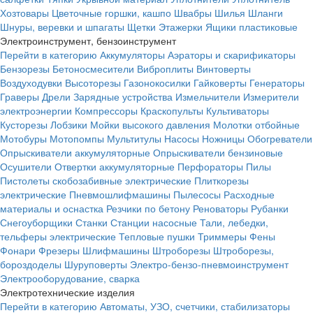
Хозтовары
Цветочные горшки, кашпо
Швабры
Шилья
Шланги
Шнуры, веревки и шпагаты
Щетки
Этажерки
Ящики пластиковые
Электроинструмент, бензоинструмент
Перейти в категорию
Аккумуляторы
Аэраторы и скарификаторы
Бензорезы
Бетоносмесители
Виброплиты
Винтоверты
Воздуходувки
Высоторезы
Газонокосилки
Гайковерты
Генераторы
Граверы
Дрели
Зарядные устройства
Измельчители
Измерители
электроэнергии
Компрессоры
Краскопульты
Культиваторы
Кусторезы
Лобзики
Мойки высокого давления
Молотки отбойные
Мотобуры
Мотопомпы
Мультитулы
Насосы
Ножницы
Обогреватели
Опрыскиватели аккумуляторные
Опрыскиватели бензиновые
Осушители
Отвертки аккумуляторные
Перфораторы
Пилы
Пистолеты скобозабивные электрические
Плиткорезы
электрические
Пневмошлифмашины
Пылесосы
Расходные
материалы и оснастка
Резчики по бетону
Реноваторы
Рубанки
Снегоуборщики
Станки
Станции насосные
Тали, лебедки,
тельферы электрические
Тепловые пушки
Триммеры
Фены
Фонари
Фрезеры
Шлифмашины
Штроборезы
Штроборезы,
бороздоделы
Шуруповерты
Электро-бензо-пневмоинструмент
Электрооборудование, сварка
Электротехнические изделия
Перейти в категорию
Автоматы, УЗО, счетчики, стабилизаторы