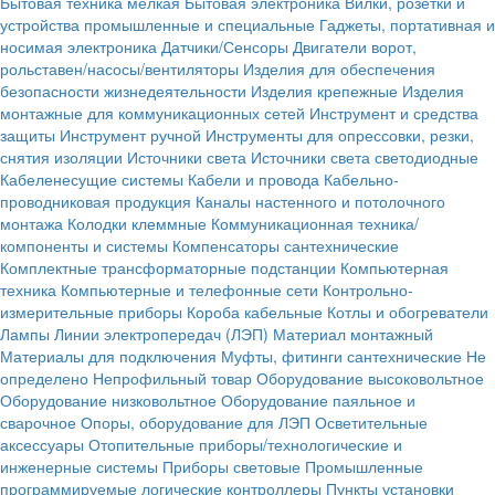
Бытовая техника мелкая
Бытовая электроника
Вилки, розетки и
устройства промышленные и специальные
Гаджеты, портативная и
носимая электроника
Датчики/Сенсоры
Двигатели ворот,
рольставен/насосы/вентиляторы
Изделия для обеспечения
безопасности жизнедеятельности
Изделия крепежные
Изделия
монтажные для коммуникационных сетей
Инструмент и средства
защиты
Инструмент ручной
Инструменты для опрессовки, резки,
снятия изоляции
Источники света
Источники света светодиодные
Кабеленесущие системы
Кабели и провода
Кабельно-
проводниковая продукция
Каналы настенного и потолочного
монтажа
Колодки клеммные
Коммуникационная техника/
компоненты и системы
Компенсаторы сантехнические
Комплектные трансформаторные подстанции
Компьютерная
техника
Компьютерные и телефонные сети
Контрольно-
измерительные приборы
Короба кабельные
Котлы и обогреватели
Лампы
Линии электропередач (ЛЭП)
Материал монтажный
Материалы для подключения
Муфты, фитинги сантехнические
Не
определено
Непрофильный товар
Оборудование высоковольтное
Оборудование низковольтное
Оборудование паяльное и
сварочное
Опоры, оборудование для ЛЭП
Осветительные
аксессуары
Отопительные приборы/технологические и
инженерные системы
Приборы световые
Промышленные
программируемые логические контроллеры
Пункты установки