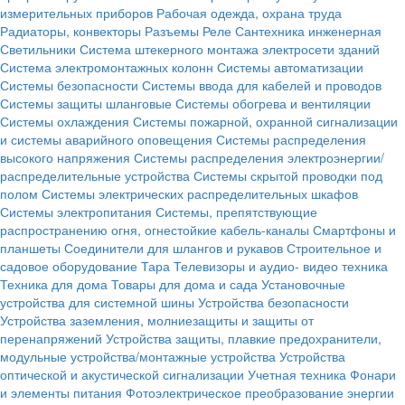
измерительных приборов
Рабочая одежда, охрана труда
Радиаторы, конвекторы
Разъемы
Реле
Сантехника инженерная
Светильники
Система штекерного монтажа электросети зданий
Система электромонтажных колонн
Системы автоматизации
Системы безопасности
Системы ввода для кабелей и проводов
Системы защиты шланговые
Системы обогрева и вентиляции
Системы охлаждения
Системы пожарной, охранной сигнализации
и системы аварийного оповещения
Системы распределения
высокого напряжения
Системы распределения электроэнергии/
распределительные устройства
Системы скрытой проводки под
полом
Системы электрических распределительных шкафов
Системы электропитания
Системы, препятствующие
распространению огня, огнестойкие кабель-каналы
Смартфоны и
планшеты
Соединители для шлангов и рукавов
Строительное и
садовое оборудование
Тара
Телевизоры и аудио- видео техника
Техника для дома
Товары для дома и сада
Установочные
устройства для системной шины
Устройства безопасности
Устройства заземления, молниезащиты и защиты от
перенапряжений
Устройства защиты, плавкие предохранители,
модульные устройства/монтажные устройства
Устройства
оптической и акустической сигнализации
Учетная техника
Фонари
и элементы питания
Фотоэлектрическое преобразование энергии