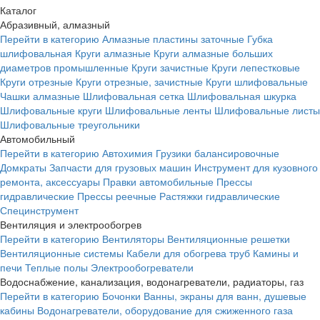
Каталог
Абразивный, алмазный
Перейти в категорию
Алмазные пластины заточные
Губка
шлифовальная
Круги алмазные
Круги алмазные больших
диаметров промышленные
Круги зачистные
Круги лепестковые
Круги отрезные
Круги отрезные, зачистные
Круги шлифовальные
Чашки алмазные
Шлифовальная сетка
Шлифовальная шкурка
Шлифовальные круги
Шлифовальные ленты
Шлифовальные листы
Шлифовальные треугольники
Автомобильный
Перейти в категорию
Автохимия
Грузики балансировочные
Домкраты
Запчасти для грузовых машин
Инструмент для кузовного
ремонта, аксессуары
Правки автомобильные
Прессы
гидравлические
Прессы реечные
Растяжки гидравлические
Специнструмент
Вентиляция и электрообогрев
Перейти в категорию
Вентиляторы
Вентиляционные решетки
Вентиляционные системы
Кабели для обогрева труб
Камины и
печи
Теплые полы
Электрообогреватели
Водоснабжение, канализация, водонагреватели, радиаторы, газ
Перейти в категорию
Бочонки
Ванны, экраны для ванн, душевые
кабины
Водонагреватели, оборудование для сжиженного газа