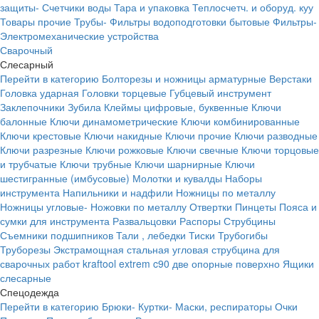
защиты-
Счетчики воды
Тара и упаковка
Теплосчетч. и оборуд. куу
Товары прочие
Трубы-
Фильтры водоподготовки бытовые
Фильтры-
Электромеханические устройства
Сварочный
Слесарный
Перейти в категорию
Болторезы и ножницы арматурные
Верстаки
Головка ударная
Головки торцевые
Губцевый инструмент
Заклепочники
Зубила
Клеймы цифровые, буквенные
Ключи
балонные
Ключи динамометрические
Ключи комбинированные
Ключи крестовые
Ключи накидные
Ключи прочие
Ключи разводные
Ключи разрезные
Ключи рожковые
Ключи свечные
Ключи торцовые
и трубчатые
Ключи трубные
Ключи шарнирные
Ключи
шестигранные (имбусовые)
Молотки и кувалды
Наборы
инструмента
Напильники и надфили
Ножницы по металлу
Ножницы угловые-
Ножовки по металлу
Отвертки
Пинцеты
Пояса и
сумки для инструмента
Развальцовки
Распоры
Струбцины
Съемники подшипников
Тали , лебедки
Тиски
Трубогибы
Труборезы
Экстрамощная стальная угловая струбцина для
сварочных работ kraftool extrem c90 две опорные поверхно
Ящики
слесарные
Спецодежда
Перейти в категорию
Брюки-
Куртки-
Маски, респираторы
Очки