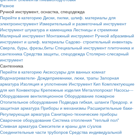
Разное
Ручной инструмент, оснастка, спецодежда
Перейти в категорию
Диски, пилки, шлиф. материалы для
электроинструмент
Измерительный и разметочный инструмент
Инструмент штукатура и каменщика
Лестницы и стремянки
Малярный инструмент
Монтажный инструмент
Ручной абразивный
инструмент и шлиф. материалы
Садово- строительный инвентарь
Сверла, буры, фрезы,биты
Специальный инструмент плиточника и
сантехника
Средства защиты, спецодежда
Столярно-слесарный
инструмент
Сантехника
Перейти в категорию
Аксессуары для ванных комнат
Водонагреватели-
Дождеприемники, люки, трапы
Запорная
арматура
Изоляция и уплотнение
Инструмент
Кип
Комплектующие
для кип
Конвекторы
Крепежные изделия
Металлопрокат
Насосы---
Оборудование вентиляционное
Оборудование пожарное
Отопительное оборудование
Подводка гибкая, шланги
Предохр. и
защитная арматура
Приборы и механизмы
Расширительные баки-
Регулирующая арматура
Санитарно-технические приборы
Сварочное оборудование
Система отопления "теплый пол"
Сливная арматура
Смесители и краны для с/узлов
Соединительные части трубопров
Средства индивидуальной