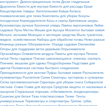
инструмент-
Демонстрационные лотки
Доски гладильные
Дыроколы
Емкости для мусора
Емкости для рассады
Ерши
Канцелярские товары-
Кипятильники
Ковши
Колеса
пневматические для тачек
Комплекты для уборки
Конусы
посадочные
Корнеудалители
Косы и серпы
Крепежные шнуры
Культиваторы ручные
Кухонная утварь
Лампы керосиновые
Лейки
садовые
Лупы
Метлы
Мешки для мусора
Москитол бытовая химия
Мотыги, мотыжки
Моющие и чистящие средства
Мыло туалетное,
жидкое, хозяйственное
Наборы для обработки почвы
Ножи разные
Ножницы разные
Обогреватели-
Ограда садовая
Окномойки
Опоры для поддержки веток деревьев
Опрыскиватели
Органайзеры
Освежители воздуха
Пакеты для мусора
Печное
литьё
Пилы садовые
Пленка самоклеющаяся, клеенка, скатерть
Плечики, вешалки для одежы
Плодосборники
Подставки для
цветов
Поливочная система быстрого соединения
Принадлежности для заточки
Пуфас бытовая химия
Распылители,
пулевизаторы
Рыхлители
Санки
Секаторы, кусторезы и сучкорезы
Сетка противомоскитная
Скреперы для уборки снега
Собиратели
листьев-
Совки
Совки для мусора
Средтсва защиты от насекомых и
грызунов
Стиральные порошки, отбеливатели, конденционеры
Сушилки для белья
Тазы пластмассовые
Тачки-
Тенты
универсальные
Термометры и спиртометры
Тряпки, губки,
салфетки
Тяпки
Укрывной материал
Уплотнители
Уплотнитель