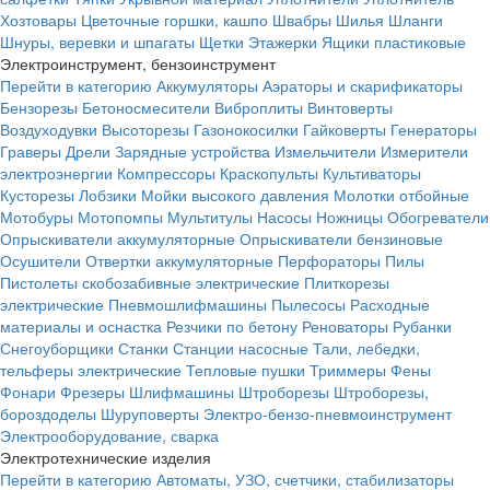
Хозтовары
Цветочные горшки, кашпо
Швабры
Шилья
Шланги
Шнуры, веревки и шпагаты
Щетки
Этажерки
Ящики пластиковые
Электроинструмент, бензоинструмент
Перейти в категорию
Аккумуляторы
Аэраторы и скарификаторы
Бензорезы
Бетоносмесители
Виброплиты
Винтоверты
Воздуходувки
Высоторезы
Газонокосилки
Гайковерты
Генераторы
Граверы
Дрели
Зарядные устройства
Измельчители
Измерители
электроэнергии
Компрессоры
Краскопульты
Культиваторы
Кусторезы
Лобзики
Мойки высокого давления
Молотки отбойные
Мотобуры
Мотопомпы
Мультитулы
Насосы
Ножницы
Обогреватели
Опрыскиватели аккумуляторные
Опрыскиватели бензиновые
Осушители
Отвертки аккумуляторные
Перфораторы
Пилы
Пистолеты скобозабивные электрические
Плиткорезы
электрические
Пневмошлифмашины
Пылесосы
Расходные
материалы и оснастка
Резчики по бетону
Реноваторы
Рубанки
Снегоуборщики
Станки
Станции насосные
Тали, лебедки,
тельферы электрические
Тепловые пушки
Триммеры
Фены
Фонари
Фрезеры
Шлифмашины
Штроборезы
Штроборезы,
бороздоделы
Шуруповерты
Электро-бензо-пневмоинструмент
Электрооборудование, сварка
Электротехнические изделия
Перейти в категорию
Автоматы, УЗО, счетчики, стабилизаторы