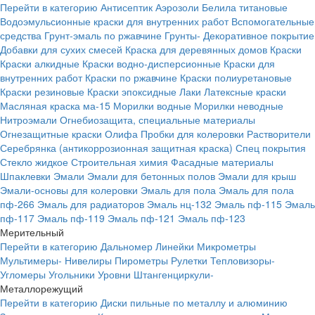
Перейти в категорию
Антисептик
Аэрозоли
Белила титановые
Водоэмульсионные краски для внутренних работ
Вспомогательные
средства
Грунт-эмаль по ржавчине
Грунты-
Декоративное покрытие
Добавки для сухих смесей
Краска для деревянных домов
Краски
Краски алкидные
Краски водно-дисперсионные
Краски для
внутренних работ
Краски по ржавчине
Краски полиуретановые
Краски резиновые
Краски эпоксидные
Лаки
Латексные краски
Масляная краска ма-15
Морилки водные
Морилки неводные
Нитроэмали
Огнебиозащита, специальные материалы
Огнезащитные краски
Олифа
Пробки для колеровки
Растворители
Серебрянка (антикоррозионная защитная краска)
Спец покрытия
Стекло жидкое
Строительная химия
Фасадные материалы
Шпаклевки
Эмали
Эмали для бетонных полов
Эмали для крыш
Эмали-основы для колеровки
Эмаль для пола
Эмаль для пола
пф-266
Эмаль для радиаторов
Эмаль нц-132
Эмаль пф-115
Эмаль
пф-117
Эмаль пф-119
Эмаль пф-121
Эмаль пф-123
Мерительный
Перейти в категорию
Дальномер
Линейки
Микрометры
Мультимеры-
Нивелиры
Пирометры
Рулетки
Тепловизоры-
Угломеры
Угольники
Уровни
Штангенциркули-
Металлорежущий
Перейти в категорию
Диски пильные по металлу и алюминию