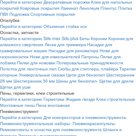
Перейти в категорию
Декоративные порожки
Клеи для напольных
покрытий
Ковровые покрытия
Ламинат
Линолеум
Плинтус
Плитка
ПВХ
Подложка
Спортивные покрытия
Опалубка
Перейти в категорию
Объемная стойка хси
Оснастка, запчасти
Перейти в категорию
Sds-max
Sds-plus
Биты
Коронки
Коронки для
алмазного сверления
Леска для триммера
Насадки для
гравировальных машин
Насадки для реноватора
Ножи для
газонокосилок
Ножи для измельчителей
Патроны
Пилки для
лобзика
Пилки для ножовки
Полировальные принадлежности
Полотна для ленточных пил
Скобы для степлера, плайера
Тарелки
опорные
Универсальные смазки
Цепи для бензопил
Шестигранник
28 мм
Шестигранник 30 мм
Шины для бензопил-
Щетки для дрели
Щетки для ушм
Пены, герметики, клеи строительные
Перейти в категорию
Герметики
Жидкие гвозди
Клеи строительные
Монтажные пены
Пена монтажная
Пневмоинструмент
Перейти в категорию
Для компрессоров и пневмоинструмента-
Пневмоинструментальные наборы-
Пневмокраскопульты-
Ремкомплекты и оснастка для пневмоинструмента
Шланги и
фитинги
Элементы пневмоподготовки