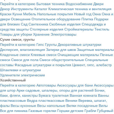
Перейти в категорию
Бытовая техника
Водоснабжение
Двери
Декор
Инструменты
Каталог
Климатическая техника и вентиляция
Краски
Кухни
Мебель
Напольные покрытия
Новый год
Окна
Окна и
двери
Освещение
Отопительное оборудование
Плитка
Подарки
для близких
Сад
Сантехника
Скобяные изделия
Спецодежда и
средства защиты
Столярные изделия
Стройматериалы
Текстиль
Товары для уборки
Хранение
Электротовары
Сухие смеси, грунты
Перейти в категорию
Гипс
Грунты
Декоративные штукатурки
Дисперсия, влагоизоляция
Затирки для швов
Защитные материалы
Кладочные смеси
Клеевые смеси
Очищающие материалы
Печные
смеси
Смеси для пола
Смеси общестроительные
Специальные
составы
Фасадные штукатурки и покрытия
Цемент, гипс, алебастр
Шпаклевки и штукатурки
Удлинители электрические
Хозяйственный
Перейти в категорию
Автотовары
Аксессуары для бани
Аксессуары
для штор
Арки садовые, шпалеры, опоры для растений
Бочки,
баки, фляги, канистры
Бумага туалетная
Ванная комната
Ванны
пластмассовые
Ведра пластмассовые
Веники
Веревка, шпагат,
фалы
Весы кухонные
Весы напольные
Вилки посадочные
Вилы
Все для пикника
Газовые горелки
Горшки детские
Грабли
Губцевый