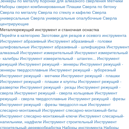
Зенкеры по металлу
Коронки для алмазного сверления
Метчики
Наборы сверел комбинированные
Плашки
Сверла по бетону
Сверла по металлу
Сверла по стеклу и кафелю
Сверла
универсальные
Сверла универсальные опалубочные
Сверла
центрирующие
Металлорежущий инструмент и станочная оснастка
Перейти в категорию
Заготовки для резцов и осевого инструмента
Инструмент абразивный
Инструмент абразивный - головки
шлифовальные
Инструмент абразивный - шлифшкурка
Инструмент
алмазный
Инструмент измерительный
Инструмент измерительный
- калибры
Инструмент измерительный - штанген...
Инструмент
режущий
Инструмент режущий - зенкеры
Инструмент режущий -
зенкеры твердосплавные
Инструмент режущий - зуборезный
Инструмент режущий - метчики
Инструмент режущий - плашки
Инструмент режущий - плашки и клуппы
Инструмент режущий -
развертки
Инструмент режущий - резцы
Инструмент режущий -
сверла
Инструмент режущий - сверла кольцевые
Инструмент
режущий - сверла твердосплавные
Инструмент режущий - фрезы
Инструмент режущий - фрезы твердоспл-ные
Инструмент
слесарно-монтажный
Инструмент слесарно-монтажный-биты
Инструмент слесарно-монтажный-ключи
Инструмент слесарный-
напильники, надфили
Инструмент строительный
Инструмент
строительный-деревообработка
Наборы инструмента
Наборы