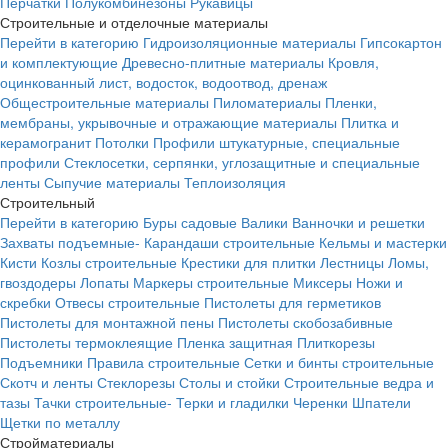
Перчатки
Полукомбинезоны
Рукавицы
Строительные и отделочные материалы
Перейти в категорию
Гидроизоляционные материалы
Гипсокартон
и комплектующие
Древесно-плитные материалы
Кровля,
оцинкованный лист, водосток, водоотвод, дренаж
Общестроительные материалы
Пиломатериалы
Пленки,
мембраны, укрывочные и отражающие материалы
Плитка и
керамогранит
Потолки
Профили штукатурные, специальные
профили
Стеклосетки, серпянки, углозащитные и специальные
ленты
Сыпучие материалы
Теплоизоляция
Строительный
Перейти в категорию
Буры садовые
Валики
Ванночки и решетки
Захваты подъемные-
Карандаши строительные
Кельмы и мастерки
Кисти
Козлы строительные
Крестики для плитки
Лестницы
Ломы,
гвоздодеры
Лопаты
Маркеры строительные
Миксеры
Ножи и
скребки
Отвесы строительные
Пистолеты для герметиков
Пистолеты для монтажной пены
Пистолеты скобозабивные
Пистолеты термоклеящие
Пленка защитная
Плиткорезы
Подъемники
Правила строительные
Сетки и бинты строительные
Скотч и ленты
Стеклорезы
Столы и стойки
Строительные ведра и
тазы
Тачки строительные-
Терки и гладилки
Черенки
Шпатели
Щетки по металлу
Стройматериалы