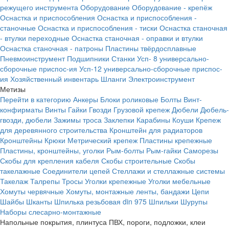
режущего инструмента
Оборудование
Оборудование - крепёж
Оснастка и приспособления
Оснастка и приспособления -
станочные
Оснастка и приспособления - тиски
Оснастка станочная
- втулки переходные
Оснастка станочная - оправки и втулки
Оснастка станочная - патроны
Пластины твёрдосплавные
Пневмоинструмент
Подшипники
Станки
Усп- 8 универсально-
сборочные приспос-ия
Усп-12 универсально-сборочные приспос-
ия
Хозяйственный инвентарь
Шланги
Электроинструмент
Метизы
Перейти в категорию
Анкеры
Блоки роликовые
Болты
Винт-
конфирматы
Винты
Гайки
Гвозди
Грузовой крепеж
Дюбели
Дюбель-
гвозди, дюбели
Зажимы троса
Заклепки
Карабины
Коуши
Крепеж
для деревянного строительства
Кронштейн для радиаторов
Кронштейны
Крюки
Метрический крепеж
Пластины крепежные
Пластины, кронштейны, уголки
Рым-болты
Рым-гайки
Саморезы
Скобы для крепления кабеля
Скобы строительные
Скобы
такелажные
Соединители цепей
Стеллажи и стеллажные системы
Такелаж
Талрепы
Тросы
Уголки крепежные
Уголки мебельные
Хомуты червячные
Хомуты, монтажные ленты, бандажи
Цепи
Шайбы
Шканты
Шпилька резьбовая din 975
Шпильки
Шурупы
Наборы слесарно-монтажные
Напольные покрытия, плинтуса ПВХ, пороги, подложки, клеи