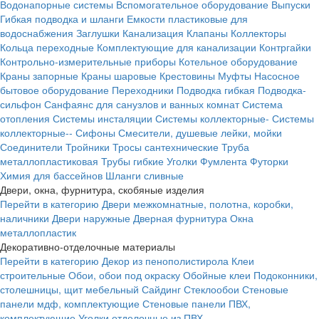
Водонапорные системы
Вспомогательное оборудование
Выпуски
Гибкая подводка и шланги
Емкости пластиковые для
водоснабжения
Заглушки
Канализация
Клапаны
Коллекторы
Кольца переходные
Комплектующие для канализации
Контргайки
Контрольно-измерительные приборы
Котельное оборудование
Краны запорные
Краны шаровые
Крестовины
Муфты
Насосное
бытовое оборудование
Переходники
Подводка гибкая
Подводка-
сильфон
Санфаянс для санузлов и ванных комнат
Система
отопления
Системы инсталяции
Системы коллекторные-
Системы
коллекторные--
Сифоны
Смесители, душевые лейки, мойки
Соединители
Тройники
Тросы сантехнические
Труба
металлопластиковая
Трубы гибкие
Уголки
Фумлента
Футорки
Химия для бассейнов
Шланги сливные
Двери, окна, фурнитура, скобяные изделия
Перейти в категорию
Двери межкомнатные, полотна, коробки,
наличники
Двери наружные
Дверная фурнитура
Окна
металлопластик
Декоративно-отделочные материалы
Перейти в категорию
Декор из пенополистирола
Клеи
строительные
Обои, обои под окраску
Обойные клеи
Подоконники,
столешницы, щит мебельный
Сайдинг
Стеклообои
Стеновые
панели мдф, комплектующие
Стеновые панели ПВХ,
комплектующие
Уголки отделочные из ПВХ