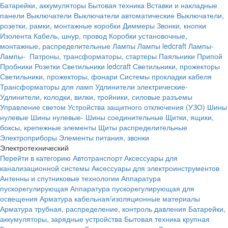
Батарейки, аккумуляторы
Бытовая техника
Вставки и накладные
панели
Выключатели
Выключатели автоматические
Выключатели,
розетки, рамки, монтажные коробки
Диммеры
Звонки, кнопки
Изолента
Кабель, шнур, провод
Коробки установочные,
монтажные, распределительные
Лампы
Лампы ledcraft
Лампы-
Лампы-
Патроны, трансформаторы, стартеры
Паяльники
Припой
Пробники
Розетки
Светильники ledcraft
Светильники, прожекторы
Светильники, прожекторы, фонари
Системы прокладки кабеля
Трансформаторы для ламп
Удлинители электрические-
Удлинители, колодки, вилки, тройники, силовые разъемы
Управление светом
Устройства защитного отключения (УЗО)
Шины
нулевые
Шины нулевые-
Шины соединительные
Щитки, ящики,
боксы, крепежные элементы
Щиты распределительные
Электроприборы
Элементы питания, звонки
Электротехнический
Перейти в категорию
Автотранспорт
Аксессуары для
канализационной системы
Аксессуары для электроинструментов
Антенны и спутниковые технологии
Аппаратура
пускорегулирующая
Аппаратура пускорегулирующая для
освещения
Арматура кабельная/изоляционные материалы
Арматура трубная, распределение, контроль давления
Батарейки,
аккумуляторы, зарядные устройства
Бытовая техника крупная