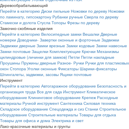
Деревообрабатывающий
Перейти в категорию
Диски пильные
Ножовки по дереву
Ножовки
по ламинату, гипсокартону
Рубанки ручные
Сверла по дереву
Стамески и долота
Стусла
Топоры
Фрезы по дереву
Замочно-скобяные изделия
Перейти в категорию
Велосипедные замки
Вешалки
Дверные
номерки
Доводчики-
Завертки оконные и форточные
Задвижки
Задвижки дверные
Замки врезные
Замки кодовые
Замки навесные
Замки почтовые
Защелки
Комплектующие
Крючки
Механизмы
цилиндровые (личинки для замков)
Петли
Петли накладные
Проушины
Пружины дверные
Разное-
Ручки
Ручки для пластиковых
окон
Стопора
Уголки оконные
Фиксаторы
Шарики-фиксаторы
Шпингалеты, задвижки, засовы
Ящики почтовые
Инструмент
Перейти в категорию
Автогаражное оборудование
Безопасность и
организация труда
Все для сада
Инструмент
Климатическое
оборудование
Клининговое оборудование
Крепеж
Расходные
материалы
Ручной инструмент
Сантехника
Силовая техника
Складское оборудование
Спецодежда и сиз
Станки
Строительное
оборудование
Строительные материалы
Товары для отдыха
Товары для офиса и дома
Электрика и свет
Лако-красочные материалы и грунты