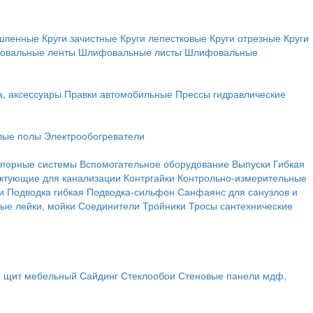
ышленные
Круги зачистные
Круги лепестковые
Круги отрезные
Круги
овальные ленты
Шлифовальные листы
Шлифовальные
а, аксессуары
Правки автомобильные
Прессы гидравлические
лые полы
Электрообогреватели
порные системы
Вспомогательное оборудование
Выпуски
Гибкая
ктующие для канализации
Контргайки
Контрольно-измерительные
и
Подводка гибкая
Подводка-сильфон
Санфаянс для санузлов и
ые лейки, мойки
Соединители
Тройники
Тросы сантехнические
, щит мебельный
Сайдинг
Стеклообои
Стеновые панели мдф,