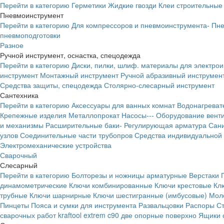
Перейти в категорию
Герметики
Жидкие гвозди
Клеи строительные
Пневмоинструмент
Перейти в категорию
Для компрессоров и пневмоинструмента-
Пне
пневмоподготовки
Разное
Ручной инструмент, оснастка, спецодежда
Перейти в категорию
Диски, пилки, шлиф. материалы для электро
инструмент
Монтажный инструмент
Ручной абразивный инструмен
Средства защиты, спецодежда
Столярно-слесарный инструмент
Сантехника
Перейти в категорию
Аксессуары для ванных комнат
Водонагреват
Крепежные изделия
Металлопрокат
Насосы---
Оборудование вент
и механизмы
Расширительные баки-
Регулирующая арматура
Сани
узлов
Соединительные части трубопров
Средства индивидуальной
Электромеханические устройства
Сварочный
Слесарный
Перейти в категорию
Болторезы и ножницы арматурные
Верстаки
динамометрические
Ключи комбинированные
Ключи крестовые
Кл
трубные
Ключи шарнирные
Ключи шестигранные (имбусовые)
Моло
Пинцеты
Пояса и сумки для инструмента
Развальцовки
Распоры
С
сварочных работ kraftool extrem c90 две опорные поверхно
Ящики 