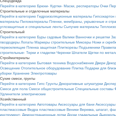
Спецодежда
Перейти в категорию
Брюки-
Куртки-
Маски, респираторы
Очки
Пер
Строительные и отделочные материалы
Перейти в категорию
Гидроизоляционные материалы
Гипсокартон
материалы
Пиломатериалы
Пленки, мембраны, укрывочные и от
углозащитные и специальные ленты
Сыпучие материалы
Теплоиз
Строительный
Перейти в категорию
Буры садовые
Валики
Ванночки и решетки
За
гвоздодеры
Лопаты
Маркеры строительные
Миксеры
Ножи и скреб
термоклеящие
Пленка защитная
Плиткорезы
Подъемники
Правила
строительные-
Терки и гладилки
Черенки
Шпатели
Щетки по метал
Стройматериалы
Перейти в категорию
Бытовая техника
Водоснабжение
Двери
Деко
Освещение
Отопительное оборудование
Плитка
Подарки для близ
уборки
Хранение
Электротовары
Сухие смеси, грунты
Перейти в категорию
Гипс
Грунты
Декоративные штукатурки
Диспер
Смеси для пола
Смеси общестроительные
Специальные составы
Удлинители электрические
Хозяйственный
Перейти в категорию
Автотовары
Аксессуары для бани
Аксессуары
пластмассовые
Ведра пластмассовые
Веники
Веревка, шпагат, фа
инструмент-
Демонстрационные лотки
Доски гладильные
Дырокол