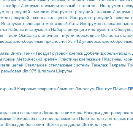
- калибры
Инструмент измерительный - штанген...
Инструмент реж
умент режущий - метчики
Инструмент режущий - плашки
Инструмен
умент режущий - сверла кольцевые
Инструмент режущий - сверла 
Инструмент слесарно-монтажный-биты
Инструмент слесарно-мон
отка
Наборы инструмента
Наборы режущего инструмента
Оборудо
я - тиски
Оснастка станочная - втулки переходные
Оснастка станоч
иверсально-сборочные приспос-ия
Усп-12 универсально-сборочные
маты
Винты
Гайки
Гвозди
Грузовой крепеж
Дюбели
Дюбель-гвозди,
ы
Крюки
Метрический крепеж
Пластины крепежные
Пластины, крон
ители цепей
Стеллажи и стеллажные системы
Такелаж
Талрепы
Тр
резьбовая din 975
Шпильки
Шурупы
покрытий
Ковровые покрытия
Ламинат
Линолеум
Плинтус
Плитка П
алмазного сверления
Леска для триммера
Насадки для гравирова
ожовки
Полировальные принадлежности
Полотна для ленточных пи
мм
Шины для бензопил-
Щетки для дрели
Щетки для ушм