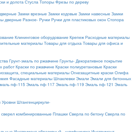
ки и долота
Стусла
Топоры
Фрезы по дереву
 дверные
Замки врезные
Замки кодовые
Замки навесные
Замки
ны дверные
Разное-
Ручки
Ручки для пластиковых окон
Стопора
дование
Клининговое оборудование
Крепеж
Расходные материалы
оительные материалы
Товары для отдыха
Товары для офиса и
ства
Грунт-эмаль по ржавчине
Грунты-
Декоративное покрытие
х работ
Краски по ржавчине
Краски полиуретановые
Краски
иозащита, специальные материалы
Огнезащитные краски
Олифа
имия
Фасадные материалы
Шпаклевки
Эмали
Эмали для бетонных
маль пф-115
Эмаль пф-117
Эмаль пф-119
Эмаль пф-121
Эмаль
и
Уровни
Штангенциркули-
 сверел комбинированные
Плашки
Сверла по бетону
Сверла по
альные
Инструмент абразивный - шлифшкурка
Инструмент