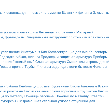
ы и оснастка для пневмоинструмента
Шланги и фитинги
Элементы
штукатура и каменщика
Лестницы и стремянки
Малярный
ры, фрезы,биты
Специальный инструмент плиточника и сантехника
 уплотнение
Инструмент
Кип
Комплектующие для кип
Конвекторы
Подводка гибкая, шланги
Предохр. и защитная арматура
Приборы
опления "теплый пол"
Сливная арматура
Смесители и краны для с/
Товары прочие
Трубы-
Фильтры водоподготовки бытовые
Фильтры-
ики
Зубила
Клеймы цифровые, буквенные
Ключи балонные
Ключи
ючи рожковые
Ключи свечные
Ключи торцовые и трубчатые
Ключи
цы по металлу
Ножницы угловые-
Ножовки по металлу
Отвертки
Труборезы
Экстрамощная стальная угловая струбцина для