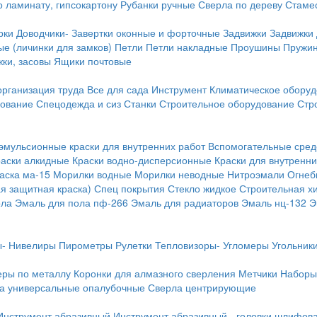
о ламинату, гипсокартону
Рубанки ручные
Сверла по дереву
Стамес
рки
Доводчики-
Завертки оконные и форточные
Задвижки
Задвижки
е (личинки для замков)
Петли
Петли накладные
Проушины
Пружи
ки, засовы
Ящики почтовые
организация труда
Все для сада
Инструмент
Климатическое обору
дование
Спецодежда и сиз
Станки
Строительное оборудование
Стр
эмульсионные краски для внутренних работ
Вспомогательные сред
раски алкидные
Краски водно-дисперсионные
Краски для внутренни
аска ма-15
Морилки водные
Морилки неводные
Нитроэмали
Огнеб
я защитная краска)
Спец покрытия
Стекло жидкое
Строительная х
ола
Эмаль для пола пф-266
Эмаль для радиаторов
Эмаль нц-132
Э
-
Нивелиры
Пирометры
Рулетки
Тепловизоры-
Угломеры
Угольник
еры по металлу
Коронки для алмазного сверления
Метчики
Наборы
а универсальные опалубочные
Сверла центрирующие
Инструмент абразивный
Инструмент абразивный - головки шлифов