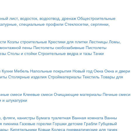
ный лист, водосток, водоотвод, дренаж
Общестроительные
атурные, специальные профили
Стеклосетки, серпянки,
сти
Козлы строительные
Крестики для плитки
Лестницы
Ломы,
 монтажной пены
Пистолеты скобозабивные
Пистолеты
езы
Столы и стойки
Строительные ведра и тазы
Тачки
и
Кухни
Мебель
Напольные покрытия
Новый год
Окна
Окна и двери
щиты
Столярные изделия
Стройматериалы
Текстиль
Товары для
чные смеси
Клеевые смеси
Очищающие материалы
Печные смеси
 и штукатурки
и, фляги, канистры
Бумага туалетная
Ванная комната
Ванны
я пикника
Газовые горелки
Горшки детские
Грабли
Губцевый
вары-
Кипятильники
Ковши
Колеса пневматические для тачек