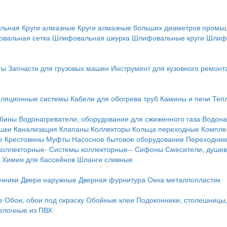
льная
Круги алмазные
Круги алмазные больших диаметров пром
вальная сетка
Шлифовальная шкурка
Шлифовальные круги
Шлиф
ты
Запчасти для грузовых машин
Инструмент для кузовного ремонт
иляционные системы
Кабели для обогрева труб
Камины и печи
Теп
абины
Водонагреватели, оборудование для сжиженного газа
Водона
ушки
Канализация
Клапаны
Коллекторы
Кольца переходные
Компле
е
Крестовины
Муфты
Насосное бытовое оборудование
Переходник
коллекторные-
Системы коллекторные--
Сифоны
Смесители, душев
Химия для бассейнов
Шланги сливные
ичники
Двери наружные
Дверная фурнитура
Окна металлопластик
е
Обои, обои под окраску
Обойные клеи
Подоконники, столешницы
делочные из ПВХ