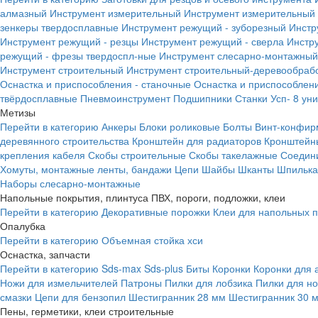
алмазный
Инструмент измерительный
Инструмент измерительный 
зенкеры твердосплавные
Инструмент режущий - зуборезный
Инстр
Инструмент режущий - резцы
Инструмент режущий - сверла
Инстр
режущий - фрезы твердоспл-ные
Инструмент слесарно-монтажный
Инструмент строительный
Инструмент строительный-деревообраб
Оснастка и приспособления - станочные
Оснастка и приспособлени
твёрдосплавные
Пневмоинструмент
Подшипники
Станки
Усп- 8 ун
Метизы
Перейти в категорию
Анкеры
Блоки роликовые
Болты
Винт-конфир
деревянного строительства
Кронштейн для радиаторов
Кронштейн
крепления кабеля
Скобы строительные
Скобы такелажные
Соедин
Хомуты, монтажные ленты, бандажи
Цепи
Шайбы
Шканты
Шпилька 
Наборы слесарно-монтажные
Напольные покрытия, плинтуса ПВХ, пороги, подложки, клеи
Перейти в категорию
Декоративные порожки
Клеи для напольных 
Опалубка
Перейти в категорию
Объемная стойка хси
Оснастка, запчасти
Перейти в категорию
Sds-max
Sds-plus
Биты
Коронки
Коронки для 
Ножи для измельчителей
Патроны
Пилки для лобзика
Пилки для н
смазки
Цепи для бензопил
Шестигранник 28 мм
Шестигранник 30 
Пены, герметики, клеи строительные