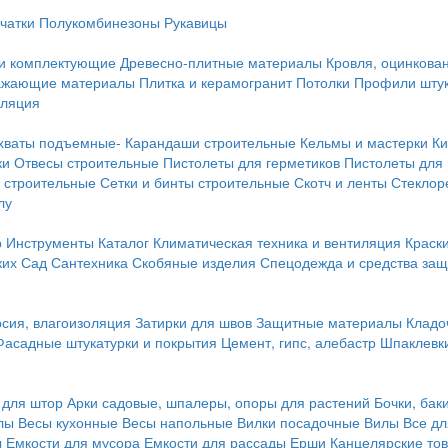
чатки
Полукомбинезоны
Рукавицы
 и комплектующие
Древесно-плитные материалы
Кровля, оцинкован
ражающие материалы
Плитка и керамогранит
Потолки
Профили штук
оляция
хваты подъемные-
Карандаши строительные
Кельмы и мастерки
Ки
ки
Отвесы строительные
Пистолеты для герметиков
Пистолеты для
 строительные
Сетки и бинты строительные
Скотч и ленты
Стеклор
лу
р
Инструменты
Каталог
Климатическая техника и вентиляция
Краск
ких
Сад
Сантехника
Скобяные изделия
Спецодежда и средства за
сия, влагоизоляция
Затирки для швов
Защитные материалы
Кладо
Фасадные штукатурки и покрытия
Цемент, гипс, алебастр
Шпаклевки
 для штор
Арки садовые, шпалеры, опоры для растений
Бочки, бак
лы
Весы кухонные
Весы напольные
Вилки посадочные
Вилы
Все дл
ы
Емкости для мусора
Емкости для рассады
Ерши
Канцелярские то