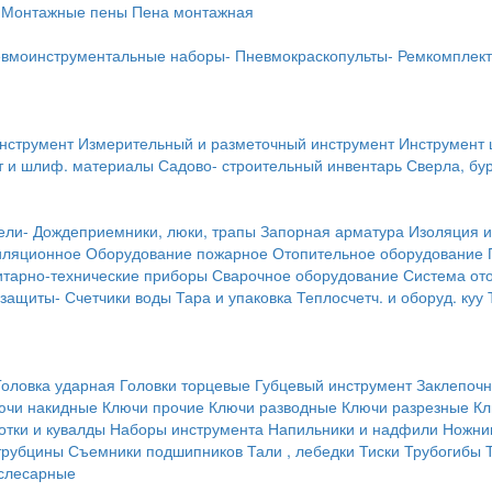
Монтажные пены
Пена монтажная
вмоинструментальные наборы-
Пневмокраскопульты-
Ремкомплект
инструмент
Измерительный и разметочный инструмент
Инструмент 
т и шлиф. материалы
Садово- строительный инвентарь
Сверла, бу
ели-
Дождеприемники, люки, трапы
Запорная арматура
Изоляция и
иляционное
Оборудование пожарное
Отопительное оборудование
тарно-технические приборы
Сварочное оборудование
Система от
 защиты-
Счетчики воды
Тара и упаковка
Теплосчетч. и оборуд. куу
Головка ударная
Головки торцевые
Губцевый инструмент
Заклепочн
ючи накидные
Ключи прочие
Ключи разводные
Ключи разрезные
Кл
тки и кувалды
Наборы инструмента
Напильники и надфили
Ножни
трубцины
Съемники подшипников
Тали , лебедки
Тиски
Трубогибы
слесарные