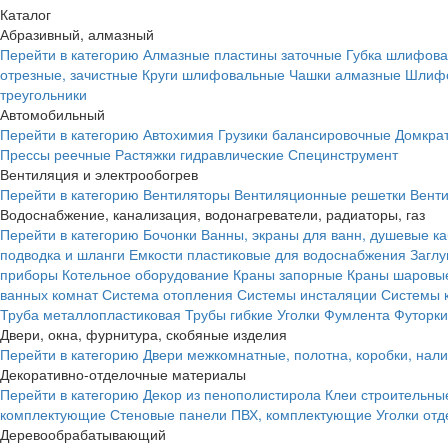
Каталог
Абразивный, алмазный
Перейти в категорию
Алмазные пластины заточные
Губка шлифова
отрезные, зачистные
Круги шлифовальные
Чашки алмазные
Шлифо
треугольники
Автомобильный
Перейти в категорию
Автохимия
Грузики балансировочные
Домкра
Прессы реечные
Растяжки гидравлические
Специнструмент
Вентиляция и электрообогрев
Перейти в категорию
Вентиляторы
Вентиляционные решетки
Вент
Водоснабжение, канализация, водонагреватели, радиаторы, газ
Перейти в категорию
Бочонки
Ванны, экраны для ванн, душевые к
подводка и шланги
Емкости пластиковые для водоснабжения
Загл
приборы
Котельное оборудование
Краны запорные
Краны шаровы
ванных комнат
Система отопления
Системы инсталяции
Системы 
Труба металлопластиковая
Трубы гибкие
Уголки
Фумлента
Футорки
Двери, окна, фурнитура, скобяные изделия
Перейти в категорию
Двери межкомнатные, полотна, коробки, нал
Декоративно-отделочные материалы
Перейти в категорию
Декор из пенополистирола
Клеи строительны
комплектующие
Стеновые панели ПВХ, комплектующие
Уголки от
Деревообрабатывающий