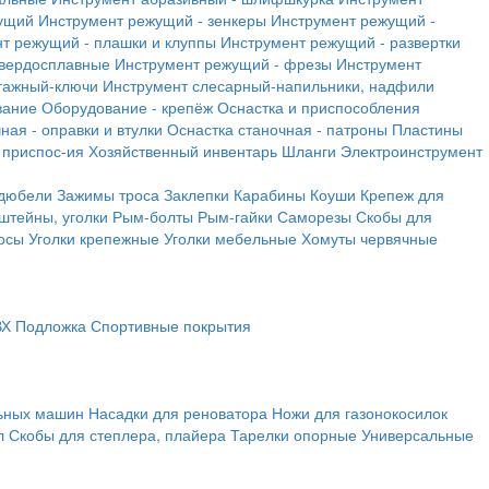
ущий
Инструмент режущий - зенкеры
Инструмент режущий -
т режущий - плашки и клуппы
Инструмент режущий - развертки
твердосплавные
Инструмент режущий - фрезы
Инструмент
тажный-ключи
Инструмент слесарный-напильники, надфили
вание
Оборудование - крепёж
Оснастка и приспособления
ная - оправки и втулки
Оснастка станочная - патроны
Пластины
 приспос-ия
Хозяйственный инвентарь
Шланги
Электроинструмент
 дюбели
Зажимы троса
Заклепки
Карабины
Коуши
Крепеж для
штейны, уголки
Рым-болты
Рым-гайки
Саморезы
Скобы для
осы
Уголки крепежные
Уголки мебельные
Хомуты червячные
ВХ
Подложка
Спортивные покрытия
льных машин
Насадки для реноватора
Ножи для газонокосилок
л
Скобы для степлера, плайера
Тарелки опорные
Универсальные