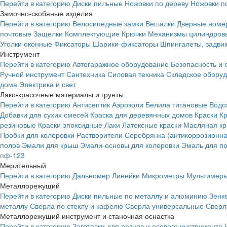
Перейти в категорию
Диски пильные
Ножовки по дереву
Ножовки п
Замочно-скобяные изделия
Перейти в категорию
Велосипедные замки
Вешалки
Дверные номе
почтовые
Защелки
Комплектующие
Крючки
Механизмы цилиндровы
Уголки оконные
Фиксаторы
Шарики-фиксаторы
Шпингалеты, задвиж
Инструмент
Перейти в категорию
Автогаражное оборудование
Безопасность и 
Ручной инструмент
Сантехника
Силовая техника
Складское обору
дома
Электрика и свет
Лако-красочные материалы и грунты
Перейти в категорию
Антисептик
Аэрозоли
Белила титановые
Водо
Добавки для сухих смесей
Краска для деревянных домов
Краски
К
резиновые
Краски эпоксидные
Лаки
Латексные краски
Масляная кр
Пробки для колеровки
Растворители
Серебрянка (антикоррозионна
полов
Эмали для крыш
Эмали-основы для колеровки
Эмаль для п
пф-123
Мерительный
Перейти в категорию
Дальномер
Линейки
Микрометры
Мультимеры
Металлорежущий
Перейти в категорию
Диски пильные по металлу и алюминию
Зенк
металлу
Сверла по стеклу и кафелю
Сверла универсальные
Сверл
Металлорежущий инструмент и станочная оснастка
Перейти в категорию
Заготовки для резцов и осевого инструмента