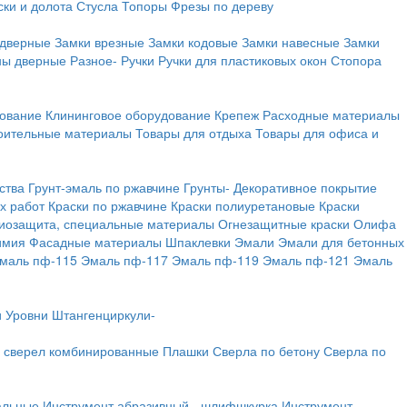
ки и долота
Стусла
Топоры
Фрезы по дереву
 дверные
Замки врезные
Замки кодовые
Замки навесные
Замки
ны дверные
Разное-
Ручки
Ручки для пластиковых окон
Стопора
дование
Клининговое оборудование
Крепеж
Расходные материалы
оительные материалы
Товары для отдыха
Товары для офиса и
ства
Грунт-эмаль по ржавчине
Грунты-
Декоративное покрытие
х работ
Краски по ржавчине
Краски полиуретановые
Краски
иозащита, специальные материалы
Огнезащитные краски
Олифа
имия
Фасадные материалы
Шпаклевки
Эмали
Эмали для бетонных
маль пф-115
Эмаль пф-117
Эмаль пф-119
Эмаль пф-121
Эмаль
и
Уровни
Штангенциркули-
 сверел комбинированные
Плашки
Сверла по бетону
Сверла по
альные
Инструмент абразивный - шлифшкурка
Инструмент