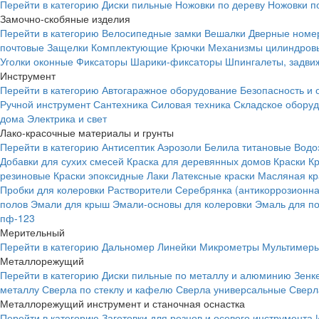
Перейти в категорию
Диски пильные
Ножовки по дереву
Ножовки п
Замочно-скобяные изделия
Перейти в категорию
Велосипедные замки
Вешалки
Дверные номе
почтовые
Защелки
Комплектующие
Крючки
Механизмы цилиндровы
Уголки оконные
Фиксаторы
Шарики-фиксаторы
Шпингалеты, задвиж
Инструмент
Перейти в категорию
Автогаражное оборудование
Безопасность и 
Ручной инструмент
Сантехника
Силовая техника
Складское обору
дома
Электрика и свет
Лако-красочные материалы и грунты
Перейти в категорию
Антисептик
Аэрозоли
Белила титановые
Водо
Добавки для сухих смесей
Краска для деревянных домов
Краски
К
резиновые
Краски эпоксидные
Лаки
Латексные краски
Масляная кр
Пробки для колеровки
Растворители
Серебрянка (антикоррозионна
полов
Эмали для крыш
Эмали-основы для колеровки
Эмаль для п
пф-123
Мерительный
Перейти в категорию
Дальномер
Линейки
Микрометры
Мультимеры
Металлорежущий
Перейти в категорию
Диски пильные по металлу и алюминию
Зенк
металлу
Сверла по стеклу и кафелю
Сверла универсальные
Сверл
Металлорежущий инструмент и станочная оснастка
Перейти в категорию
Заготовки для резцов и осевого инструмента