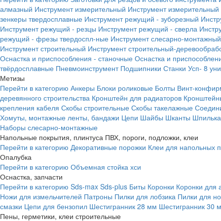
алмазный
Инструмент измерительный
Инструмент измерительный 
зенкеры твердосплавные
Инструмент режущий - зуборезный
Инстр
Инструмент режущий - резцы
Инструмент режущий - сверла
Инстр
режущий - фрезы твердоспл-ные
Инструмент слесарно-монтажный
Инструмент строительный
Инструмент строительный-деревообраб
Оснастка и приспособления - станочные
Оснастка и приспособлени
твёрдосплавные
Пневмоинструмент
Подшипники
Станки
Усп- 8 ун
Метизы
Перейти в категорию
Анкеры
Блоки роликовые
Болты
Винт-конфир
деревянного строительства
Кронштейн для радиаторов
Кронштейн
крепления кабеля
Скобы строительные
Скобы такелажные
Соедин
Хомуты, монтажные ленты, бандажи
Цепи
Шайбы
Шканты
Шпилька 
Наборы слесарно-монтажные
Напольные покрытия, плинтуса ПВХ, пороги, подложки, клеи
Перейти в категорию
Декоративные порожки
Клеи для напольных 
Опалубка
Перейти в категорию
Объемная стойка хси
Оснастка, запчасти
Перейти в категорию
Sds-max
Sds-plus
Биты
Коронки
Коронки для 
Ножи для измельчителей
Патроны
Пилки для лобзика
Пилки для н
смазки
Цепи для бензопил
Шестигранник 28 мм
Шестигранник 30 
Пены, герметики, клеи строительные