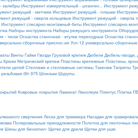
- калибры
Инструмент измерительный - штанген...
Инструмент реж
умент режущий - метчики
Инструмент режущий - плашки
Инструмен
умент режущий - сверла кольцевые
Инструмент режущий - сверла 
Инструмент слесарно-монтажный-биты
Инструмент слесарно-мон
отка
Наборы инструмента
Наборы режущего инструмента
Оборудо
я - тиски
Оснастка станочная - втулки переходные
Оснастка станоч
иверсально-сборочные приспос-ия
Усп-12 универсально-сборочные
маты
Винты
Гайки
Гвозди
Грузовой крепеж
Дюбели
Дюбель-гвозди,
ы
Крюки
Метрический крепеж
Пластины крепежные
Пластины, крон
ители цепей
Стеллажи и стеллажные системы
Такелаж
Талрепы
Тр
резьбовая din 975
Шпильки
Шурупы
покрытий
Ковровые покрытия
Ламинат
Линолеум
Плинтус
Плитка П
алмазного сверления
Леска для триммера
Насадки для гравирова
ожовки
Полировальные принадлежности
Полотна для ленточных пи
мм
Шины для бензопил-
Щетки для дрели
Щетки для ушм