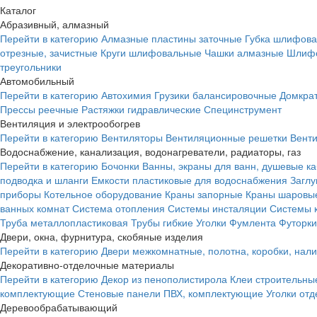
Каталог
Абразивный, алмазный
Перейти в категорию
Алмазные пластины заточные
Губка шлифова
отрезные, зачистные
Круги шлифовальные
Чашки алмазные
Шлифо
треугольники
Автомобильный
Перейти в категорию
Автохимия
Грузики балансировочные
Домкра
Прессы реечные
Растяжки гидравлические
Специнструмент
Вентиляция и электрообогрев
Перейти в категорию
Вентиляторы
Вентиляционные решетки
Вент
Водоснабжение, канализация, водонагреватели, радиаторы, газ
Перейти в категорию
Бочонки
Ванны, экраны для ванн, душевые к
подводка и шланги
Емкости пластиковые для водоснабжения
Загл
приборы
Котельное оборудование
Краны запорные
Краны шаровы
ванных комнат
Система отопления
Системы инсталяции
Системы 
Труба металлопластиковая
Трубы гибкие
Уголки
Фумлента
Футорки
Двери, окна, фурнитура, скобяные изделия
Перейти в категорию
Двери межкомнатные, полотна, коробки, нал
Декоративно-отделочные материалы
Перейти в категорию
Декор из пенополистирола
Клеи строительны
комплектующие
Стеновые панели ПВХ, комплектующие
Уголки от
Деревообрабатывающий