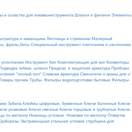
ы и оснастка для пневмоинструмента
Шланги и фитинги
Элементы
штукатура и каменщика
Лестницы и стремянки
Малярный
ры, фрезы,биты
Специальный инструмент плиточника и сантехника
 уплотнение
Инструмент
Кип
Комплектующие для кип
Конвекторы
Подводка гибкая, шланги
Предохр. и защитная арматура
Приборы
опления "теплый пол"
Сливная арматура
Смесители и краны для с/
Товары прочие
Трубы-
Фильтры водоподготовки бытовые
Фильтры-
ики
Зубила
Клеймы цифровые, буквенные
Ключи балонные
Ключи
ючи рожковые
Ключи свечные
Ключи торцовые и трубчатые
Ключи
цы по металлу
Ножницы угловые-
Ножовки по металлу
Отвертки
Труборезы
Экстрамощная стальная угловая струбцина для