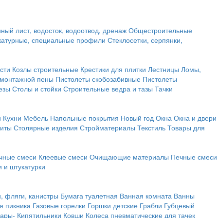
ный лист, водосток, водоотвод, дренаж
Общестроительные
атурные, специальные профили
Стеклосетки, серпянки,
сти
Козлы строительные
Крестики для плитки
Лестницы
Ломы,
 монтажной пены
Пистолеты скобозабивные
Пистолеты
езы
Столы и стойки
Строительные ведра и тазы
Тачки
и
Кухни
Мебель
Напольные покрытия
Новый год
Окна
Окна и двери
щиты
Столярные изделия
Стройматериалы
Текстиль
Товары для
чные смеси
Клеевые смеси
Очищающие материалы
Печные смеси
 и штукатурки
и, фляги, канистры
Бумага туалетная
Ванная комната
Ванны
я пикника
Газовые горелки
Горшки детские
Грабли
Губцевый
вары-
Кипятильники
Ковши
Колеса пневматические для тачек