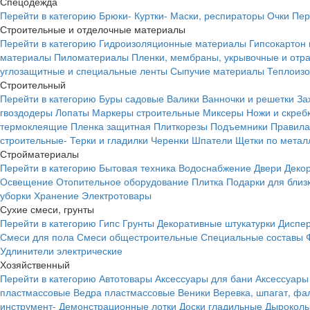
Спецодежда
Перейти в категорию
Брюки-
Куртки-
Маски, респираторы
Очки
Пер
Строительные и отделочные материалы
Перейти в категорию
Гидроизоляционные материалы
Гипсокартон
материалы
Пиломатериалы
Пленки, мембраны, укрывочные и от
углозащитные и специальные ленты
Сыпучие материалы
Теплоиз
Строительный
Перейти в категорию
Буры садовые
Валики
Ванночки и решетки
За
гвоздодеры
Лопаты
Маркеры строительные
Миксеры
Ножи и скреб
термоклеящие
Пленка защитная
Плиткорезы
Подъемники
Правила
строительные-
Терки и гладилки
Черенки
Шпатели
Щетки по метал
Стройматериалы
Перейти в категорию
Бытовая техника
Водоснабжение
Двери
Деко
Освещение
Отопительное оборудование
Плитка
Подарки для близ
уборки
Хранение
Электротовары
Сухие смеси, грунты
Перейти в категорию
Гипс
Грунты
Декоративные штукатурки
Диспер
Смеси для пола
Смеси общестроительные
Специальные составы
Удлинители электрические
Хозяйственный
Перейти в категорию
Автотовары
Аксессуары для бани
Аксессуары
пластмассовые
Ведра пластмассовые
Веники
Веревка, шпагат, фа
инструмент-
Демонстрационные лотки
Доски гладильные
Дырокол