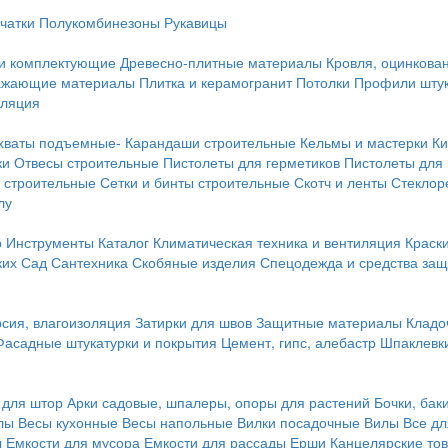
чатки
Полукомбинезоны
Рукавицы
 и комплектующие
Древесно-плитные материалы
Кровля, оцинкован
ражающие материалы
Плитка и керамогранит
Потолки
Профили штук
оляция
хваты подъемные-
Карандаши строительные
Кельмы и мастерки
Ки
ки
Отвесы строительные
Пистолеты для герметиков
Пистолеты для
 строительные
Сетки и бинты строительные
Скотч и ленты
Стеклор
лу
р
Инструменты
Каталог
Климатическая техника и вентиляция
Краск
ких
Сад
Сантехника
Скобяные изделия
Спецодежда и средства за
сия, влагоизоляция
Затирки для швов
Защитные материалы
Кладо
Фасадные штукатурки и покрытия
Цемент, гипс, алебастр
Шпаклевки
 для штор
Арки садовые, шпалеры, опоры для растений
Бочки, бак
лы
Весы кухонные
Весы напольные
Вилки посадочные
Вилы
Все дл
ы
Емкости для мусора
Емкости для рассады
Ерши
Канцелярские то