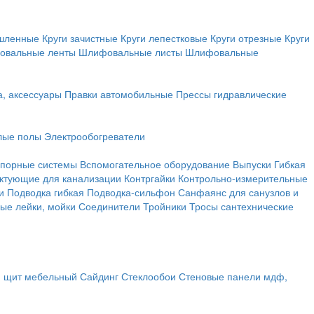
ышленные
Круги зачистные
Круги лепестковые
Круги отрезные
Круги
овальные ленты
Шлифовальные листы
Шлифовальные
а, аксессуары
Правки автомобильные
Прессы гидравлические
лые полы
Электрообогреватели
порные системы
Вспомогательное оборудование
Выпуски
Гибкая
ктующие для канализации
Контргайки
Контрольно-измерительные
и
Подводка гибкая
Подводка-сильфон
Санфаянс для санузлов и
ые лейки, мойки
Соединители
Тройники
Тросы сантехнические
, щит мебельный
Сайдинг
Стеклообои
Стеновые панели мдф,