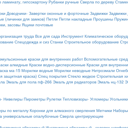
о ламинату, гипсокартону
Рубанки ручные
Сверла по дереву
Стамес
рки
Доводчики-
Завертки оконные и форточные
Задвижки
Задвижки
е (личинки для замков)
Петли
Петли накладные
Проушины
Пружи
ки, засовы
Ящики почтовые
организация труда
Все для сада
Инструмент
Климатическое обору
дование
Спецодежда и сиз
Станки
Строительное оборудование
Стр
эмульсионные краски для внутренних работ
Вспомогательные сред
раски алкидные
Краски водно-дисперсионные
Краски для внутренни
аска ма-15
Морилки водные
Морилки неводные
Нитроэмали
Огнеб
я защитная краска)
Спец покрытия
Стекло жидкое
Строительная х
ола
Эмаль для пола пф-266
Эмаль для радиаторов
Эмаль нц-132
Э
-
Нивелиры
Пирометры
Рулетки
Тепловизоры-
Угломеры
Угольник
еры по металлу
Коронки для алмазного сверления
Метчики
Наборы
а универсальные опалубочные
Сверла центрирующие
Инструмент абразивный
Инструмент абразивный - головки шлифов