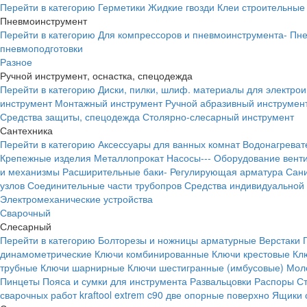
Перейти в категорию
Герметики
Жидкие гвозди
Клеи строительные
Пневмоинструмент
Перейти в категорию
Для компрессоров и пневмоинструмента-
Пне
пневмоподготовки
Разное
Ручной инструмент, оснастка, спецодежда
Перейти в категорию
Диски, пилки, шлиф. материалы для электро
инструмент
Монтажный инструмент
Ручной абразивный инструмен
Средства защиты, спецодежда
Столярно-слесарный инструмент
Сантехника
Перейти в категорию
Аксессуары для ванных комнат
Водонагреват
Крепежные изделия
Металлопрокат
Насосы---
Оборудование вент
и механизмы
Расширительные баки-
Регулирующая арматура
Сани
узлов
Соединительные части трубопров
Средства индивидуальной
Электромеханические устройства
Сварочный
Слесарный
Перейти в категорию
Болторезы и ножницы арматурные
Верстаки
динамометрические
Ключи комбинированные
Ключи крестовые
Кл
трубные
Ключи шарнирные
Ключи шестигранные (имбусовые)
Моло
Пинцеты
Пояса и сумки для инструмента
Развальцовки
Распоры
С
сварочных работ kraftool extrem c90 две опорные поверхно
Ящики 