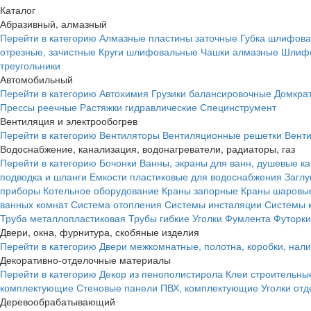
Каталог
Абразивный, алмазный
Перейти в категорию
Алмазные пластины заточные
Губка шлифова
отрезные, зачистные
Круги шлифовальные
Чашки алмазные
Шлифо
треугольники
Автомобильный
Перейти в категорию
Автохимия
Грузики балансировочные
Домкра
Прессы реечные
Растяжки гидравлические
Специнструмент
Вентиляция и электрообогрев
Перейти в категорию
Вентиляторы
Вентиляционные решетки
Вент
Водоснабжение, канализация, водонагреватели, радиаторы, газ
Перейти в категорию
Бочонки
Ванны, экраны для ванн, душевые к
подводка и шланги
Емкости пластиковые для водоснабжения
Загл
приборы
Котельное оборудование
Краны запорные
Краны шаровы
ванных комнат
Система отопления
Системы инсталяции
Системы 
Труба металлопластиковая
Трубы гибкие
Уголки
Фумлента
Футорки
Двери, окна, фурнитура, скобяные изделия
Перейти в категорию
Двери межкомнатные, полотна, коробки, нал
Декоративно-отделочные материалы
Перейти в категорию
Декор из пенополистирола
Клеи строительны
комплектующие
Стеновые панели ПВХ, комплектующие
Уголки от
Деревообрабатывающий