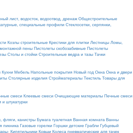
ный лист, водосток, водоотвод, дренаж
Общестроительные
атурные, специальные профили
Стеклосетки, серпянки,
сти
Козлы строительные
Крестики для плитки
Лестницы
Ломы,
 монтажной пены
Пистолеты скобозабивные
Пистолеты
езы
Столы и стойки
Строительные ведра и тазы
Тачки
и
Кухни
Мебель
Напольные покрытия
Новый год
Окна
Окна и двери
щиты
Столярные изделия
Стройматериалы
Текстиль
Товары для
чные смеси
Клеевые смеси
Очищающие материалы
Печные смеси
 и штукатурки
и, фляги, канистры
Бумага туалетная
Ванная комната
Ванны
я пикника
Газовые горелки
Горшки детские
Грабли
Губцевый
вары-
Кипятильники
Ковши
Колеса пневматические для тачек