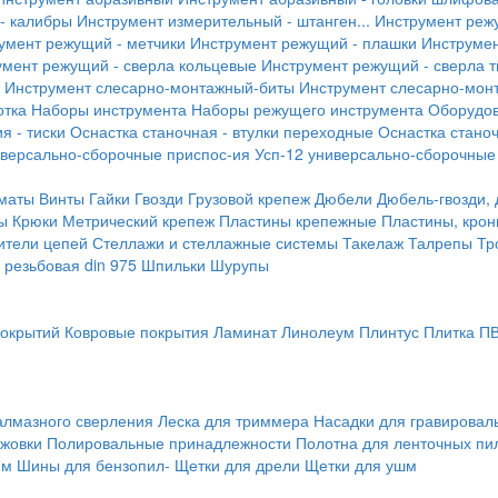
- калибры
Инструмент измерительный - штанген...
Инструмент реж
умент режущий - метчики
Инструмент режущий - плашки
Инструмен
умент режущий - сверла кольцевые
Инструмент режущий - сверла 
Инструмент слесарно-монтажный-биты
Инструмент слесарно-мон
отка
Наборы инструмента
Наборы режущего инструмента
Оборудо
я - тиски
Оснастка станочная - втулки переходные
Оснастка станоч
иверсально-сборочные приспос-ия
Усп-12 универсально-сборочные
маты
Винты
Гайки
Гвозди
Грузовой крепеж
Дюбели
Дюбель-гвозди,
ы
Крюки
Метрический крепеж
Пластины крепежные
Пластины, крон
ители цепей
Стеллажи и стеллажные системы
Такелаж
Талрепы
Тр
резьбовая din 975
Шпильки
Шурупы
покрытий
Ковровые покрытия
Ламинат
Линолеум
Плинтус
Плитка П
алмазного сверления
Леска для триммера
Насадки для гравирова
ожовки
Полировальные принадлежности
Полотна для ленточных пи
мм
Шины для бензопил-
Щетки для дрели
Щетки для ушм