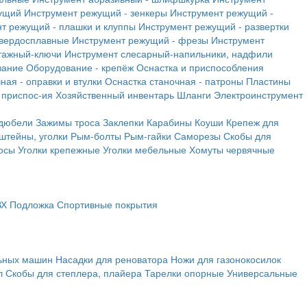
ущий
Инструмент режущий - зенкеры
Инструмент режущий -
т режущий - плашки и клуппы
Инструмент режущий - развертки
твердосплавные
Инструмент режущий - фрезы
Инструмент
тажный-ключи
Инструмент слесарный-напильники, надфили
вание
Оборудование - крепёж
Оснастка и приспособления
ная - оправки и втулки
Оснастка станочная - патроны
Пластины
 приспос-ия
Хозяйственный инвентарь
Шланги
Электроинструмент
 дюбели
Зажимы троса
Заклепки
Карабины
Коуши
Крепеж для
штейны, уголки
Рым-болты
Рым-гайки
Саморезы
Скобы для
осы
Уголки крепежные
Уголки мебельные
Хомуты червячные
ВХ
Подложка
Спортивные покрытия
льных машин
Насадки для реноватора
Ножи для газонокосилок
л
Скобы для степлера, плайера
Тарелки опорные
Универсальные