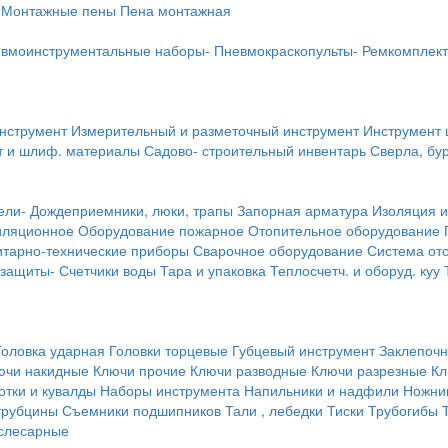
Монтажные пены
Пена монтажная
вмоинструментальные наборы-
Пневмокраскопульты-
Ремкомплект
инструмент
Измерительный и разметочный инструмент
Инструмент 
т и шлиф. материалы
Садово- строительный инвентарь
Сверла, бу
ели-
Дождеприемники, люки, трапы
Запорная арматура
Изоляция и
иляционное
Оборудование пожарное
Отопительное оборудование
тарно-технические приборы
Сварочное оборудование
Система от
 защиты-
Счетчики воды
Тара и упаковка
Теплосчетч. и оборуд. куу
Головка ударная
Головки торцевые
Губцевый инструмент
Заклепочн
ючи накидные
Ключи прочие
Ключи разводные
Ключи разрезные
Кл
тки и кувалды
Наборы инструмента
Напильники и надфили
Ножни
трубцины
Съемники подшипников
Тали , лебедки
Тиски
Трубогибы
слесарные