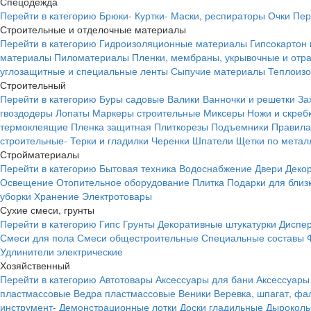
Спецодежда
Перейти в категорию
Брюки-
Куртки-
Маски, респираторы
Очки
Пер
Строительные и отделочные материалы
Перейти в категорию
Гидроизоляционные материалы
Гипсокартон
материалы
Пиломатериалы
Пленки, мембраны, укрывочные и от
углозащитные и специальные ленты
Сыпучие материалы
Теплоиз
Строительный
Перейти в категорию
Буры садовые
Валики
Ванночки и решетки
За
гвоздодеры
Лопаты
Маркеры строительные
Миксеры
Ножи и скреб
термоклеящие
Пленка защитная
Плиткорезы
Подъемники
Правила
строительные-
Терки и гладилки
Черенки
Шпатели
Щетки по метал
Стройматериалы
Перейти в категорию
Бытовая техника
Водоснабжение
Двери
Деко
Освещение
Отопительное оборудование
Плитка
Подарки для близ
уборки
Хранение
Электротовары
Сухие смеси, грунты
Перейти в категорию
Гипс
Грунты
Декоративные штукатурки
Диспер
Смеси для пола
Смеси общестроительные
Специальные составы
Удлинители электрические
Хозяйственный
Перейти в категорию
Автотовары
Аксессуары для бани
Аксессуары
пластмассовые
Ведра пластмассовые
Веники
Веревка, шпагат, фа
инструмент-
Демонстрационные лотки
Доски гладильные
Дырокол