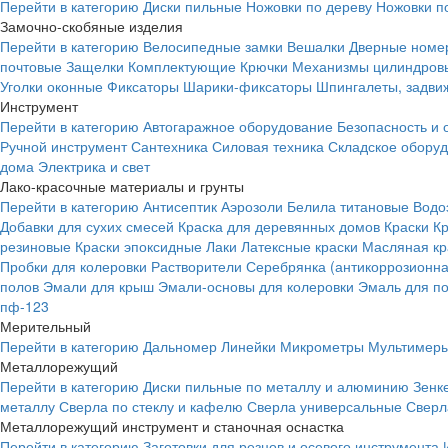
Перейти в категорию
Диски пильные
Ножовки по дереву
Ножовки п
Замочно-скобяные изделия
Перейти в категорию
Велосипедные замки
Вешалки
Дверные номе
почтовые
Защелки
Комплектующие
Крючки
Механизмы цилиндровы
Уголки оконные
Фиксаторы
Шарики-фиксаторы
Шпингалеты, задвиж
Инструмент
Перейти в категорию
Автогаражное оборудование
Безопасность и 
Ручной инструмент
Сантехника
Силовая техника
Складское обору
дома
Электрика и свет
Лако-красочные материалы и грунты
Перейти в категорию
Антисептик
Аэрозоли
Белила титановые
Водо
Добавки для сухих смесей
Краска для деревянных домов
Краски
К
резиновые
Краски эпоксидные
Лаки
Латексные краски
Масляная кр
Пробки для колеровки
Растворители
Серебрянка (антикоррозионна
полов
Эмали для крыш
Эмали-основы для колеровки
Эмаль для п
пф-123
Мерительный
Перейти в категорию
Дальномер
Линейки
Микрометры
Мультимеры
Металлорежущий
Перейти в категорию
Диски пильные по металлу и алюминию
Зенк
металлу
Сверла по стеклу и кафелю
Сверла универсальные
Сверл
Металлорежущий инструмент и станочная оснастка
Перейти в категорию
Заготовки для резцов и осевого инструмента