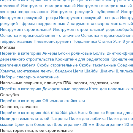
алмазный
Инструмент измерительный
Инструмент измерительный 
зенкеры твердосплавные
Инструмент режущий - зуборезный
Инстр
Инструмент режущий - резцы
Инструмент режущий - сверла
Инстр
режущий - фрезы твердоспл-ные
Инструмент слесарно-монтажный
Инструмент строительный
Инструмент строительный-деревообраб
Оснастка и приспособления - станочные
Оснастка и приспособлени
твёрдосплавные
Пневмоинструмент
Подшипники
Станки
Усп- 8 ун
Метизы
Перейти в категорию
Анкеры
Блоки роликовые
Болты
Винт-конфир
деревянного строительства
Кронштейн для радиаторов
Кронштейн
крепления кабеля
Скобы строительные
Скобы такелажные
Соедин
Хомуты, монтажные ленты, бандажи
Цепи
Шайбы
Шканты
Шпилька 
Наборы слесарно-монтажные
Напольные покрытия, плинтуса ПВХ, пороги, подложки, клеи
Перейти в категорию
Декоративные порожки
Клеи для напольных 
Опалубка
Перейти в категорию
Объемная стойка хси
Оснастка, запчасти
Перейти в категорию
Sds-max
Sds-plus
Биты
Коронки
Коронки для 
Ножи для измельчителей
Патроны
Пилки для лобзика
Пилки для н
смазки
Цепи для бензопил
Шестигранник 28 мм
Шестигранник 30 
Пены, герметики, клеи строительные