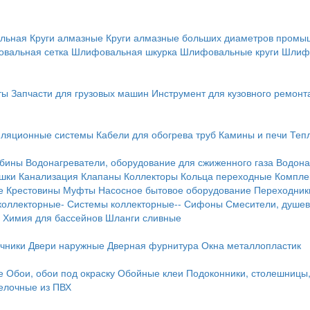
льная
Круги алмазные
Круги алмазные больших диаметров пром
вальная сетка
Шлифовальная шкурка
Шлифовальные круги
Шлиф
ты
Запчасти для грузовых машин
Инструмент для кузовного ремонт
иляционные системы
Кабели для обогрева труб
Камины и печи
Теп
абины
Водонагреватели, оборудование для сжиженного газа
Водона
ушки
Канализация
Клапаны
Коллекторы
Кольца переходные
Компле
е
Крестовины
Муфты
Насосное бытовое оборудование
Переходник
коллекторные-
Системы коллекторные--
Сифоны
Смесители, душев
Химия для бассейнов
Шланги сливные
ичники
Двери наружные
Дверная фурнитура
Окна металлопластик
е
Обои, обои под окраску
Обойные клеи
Подоконники, столешницы
делочные из ПВХ