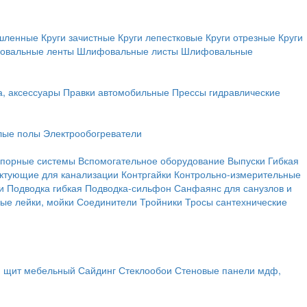
ышленные
Круги зачистные
Круги лепестковые
Круги отрезные
Круги
овальные ленты
Шлифовальные листы
Шлифовальные
а, аксессуары
Правки автомобильные
Прессы гидравлические
лые полы
Электрообогреватели
порные системы
Вспомогательное оборудование
Выпуски
Гибкая
ктующие для канализации
Контргайки
Контрольно-измерительные
и
Подводка гибкая
Подводка-сильфон
Санфаянс для санузлов и
ые лейки, мойки
Соединители
Тройники
Тросы сантехнические
, щит мебельный
Сайдинг
Стеклообои
Стеновые панели мдф,