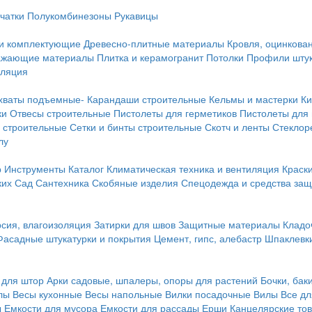
чатки
Полукомбинезоны
Рукавицы
 и комплектующие
Древесно-плитные материалы
Кровля, оцинкован
ражающие материалы
Плитка и керамогранит
Потолки
Профили штук
оляция
хваты подъемные-
Карандаши строительные
Кельмы и мастерки
Ки
ки
Отвесы строительные
Пистолеты для герметиков
Пистолеты для
 строительные
Сетки и бинты строительные
Скотч и ленты
Стеклор
лу
р
Инструменты
Каталог
Климатическая техника и вентиляция
Краск
ких
Сад
Сантехника
Скобяные изделия
Спецодежда и средства за
сия, влагоизоляция
Затирки для швов
Защитные материалы
Кладо
Фасадные штукатурки и покрытия
Цемент, гипс, алебастр
Шпаклевки
 для штор
Арки садовые, шпалеры, опоры для растений
Бочки, бак
лы
Весы кухонные
Весы напольные
Вилки посадочные
Вилы
Все дл
ы
Емкости для мусора
Емкости для рассады
Ерши
Канцелярские то