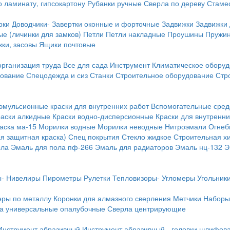
о ламинату, гипсокартону
Рубанки ручные
Сверла по дереву
Стамес
рки
Доводчики-
Завертки оконные и форточные
Задвижки
Задвижки
е (личинки для замков)
Петли
Петли накладные
Проушины
Пружи
ки, засовы
Ящики почтовые
организация труда
Все для сада
Инструмент
Климатическое обору
дование
Спецодежда и сиз
Станки
Строительное оборудование
Стр
эмульсионные краски для внутренних работ
Вспомогательные сред
раски алкидные
Краски водно-дисперсионные
Краски для внутренни
аска ма-15
Морилки водные
Морилки неводные
Нитроэмали
Огнеб
я защитная краска)
Спец покрытия
Стекло жидкое
Строительная х
ола
Эмаль для пола пф-266
Эмаль для радиаторов
Эмаль нц-132
Э
-
Нивелиры
Пирометры
Рулетки
Тепловизоры-
Угломеры
Угольник
еры по металлу
Коронки для алмазного сверления
Метчики
Наборы
а универсальные опалубочные
Сверла центрирующие
Инструмент абразивный
Инструмент абразивный - головки шлифов