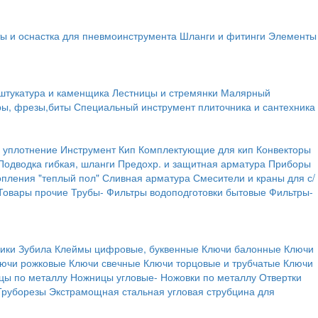
ы и оснастка для пневмоинструмента
Шланги и фитинги
Элементы
штукатура и каменщика
Лестницы и стремянки
Малярный
ры, фрезы,биты
Специальный инструмент плиточника и сантехника
 уплотнение
Инструмент
Кип
Комплектующие для кип
Конвекторы
Подводка гибкая, шланги
Предохр. и защитная арматура
Приборы
опления "теплый пол"
Сливная арматура
Смесители и краны для с/
Товары прочие
Трубы-
Фильтры водоподготовки бытовые
Фильтры-
ики
Зубила
Клеймы цифровые, буквенные
Ключи балонные
Ключи
ючи рожковые
Ключи свечные
Ключи торцовые и трубчатые
Ключи
цы по металлу
Ножницы угловые-
Ножовки по металлу
Отвертки
Труборезы
Экстрамощная стальная угловая струбцина для