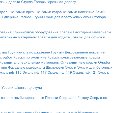
ки и долота
Стусла
Топоры
Фрезы по дереву
 дверные
Замки врезные
Замки кодовые
Замки навесные
Замки
ны дверные
Разное-
Ручки
Ручки для пластиковых окон
Стопора
дование
Клининговое оборудование
Крепеж
Расходные материалы
оительные материалы
Товары для отдыха
Товары для офиса и
ства
Грунт-эмаль по ржавчине
Грунты-
Декоративное покрытие
х работ
Краски по ржавчине
Краски полиуретановые
Краски
иозащита, специальные материалы
Огнезащитные краски
Олифа
имия
Фасадные материалы
Шпаклевки
Эмали
Эмали для бетонных
маль пф-115
Эмаль пф-117
Эмаль пф-119
Эмаль пф-121
Эмаль
и
Уровни
Штангенциркули-
 сверел комбинированные
Плашки
Сверла по бетону
Сверла по
альные
Инструмент абразивный - шлифшкурка
Инструмент