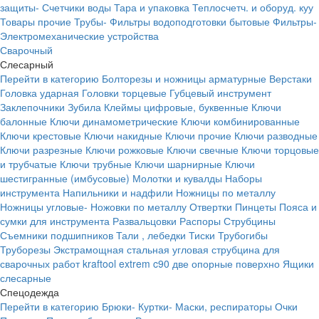
защиты-
Счетчики воды
Тара и упаковка
Теплосчетч. и оборуд. куу
Товары прочие
Трубы-
Фильтры водоподготовки бытовые
Фильтры-
Электромеханические устройства
Сварочный
Слесарный
Перейти в категорию
Болторезы и ножницы арматурные
Верстаки
Головка ударная
Головки торцевые
Губцевый инструмент
Заклепочники
Зубила
Клеймы цифровые, буквенные
Ключи
балонные
Ключи динамометрические
Ключи комбинированные
Ключи крестовые
Ключи накидные
Ключи прочие
Ключи разводные
Ключи разрезные
Ключи рожковые
Ключи свечные
Ключи торцовые
и трубчатые
Ключи трубные
Ключи шарнирные
Ключи
шестигранные (имбусовые)
Молотки и кувалды
Наборы
инструмента
Напильники и надфили
Ножницы по металлу
Ножницы угловые-
Ножовки по металлу
Отвертки
Пинцеты
Пояса и
сумки для инструмента
Развальцовки
Распоры
Струбцины
Съемники подшипников
Тали , лебедки
Тиски
Трубогибы
Труборезы
Экстрамощная стальная угловая струбцина для
сварочных работ kraftool extrem c90 две опорные поверхно
Ящики
слесарные
Спецодежда
Перейти в категорию
Брюки-
Куртки-
Маски, респираторы
Очки