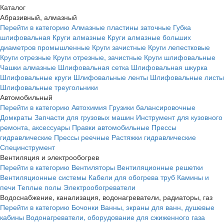
Каталог
Абразивный, алмазный
Перейти в категорию
Алмазные пластины заточные
Губка
шлифовальная
Круги алмазные
Круги алмазные больших
диаметров промышленные
Круги зачистные
Круги лепестковые
Круги отрезные
Круги отрезные, зачистные
Круги шлифовальные
Чашки алмазные
Шлифовальная сетка
Шлифовальная шкурка
Шлифовальные круги
Шлифовальные ленты
Шлифовальные листы
Шлифовальные треугольники
Автомобильный
Перейти в категорию
Автохимия
Грузики балансировочные
Домкраты
Запчасти для грузовых машин
Инструмент для кузовного
ремонта, аксессуары
Правки автомобильные
Прессы
гидравлические
Прессы реечные
Растяжки гидравлические
Специнструмент
Вентиляция и электрообогрев
Перейти в категорию
Вентиляторы
Вентиляционные решетки
Вентиляционные системы
Кабели для обогрева труб
Камины и
печи
Теплые полы
Электрообогреватели
Водоснабжение, канализация, водонагреватели, радиаторы, газ
Перейти в категорию
Бочонки
Ванны, экраны для ванн, душевые
кабины
Водонагреватели, оборудование для сжиженного газа