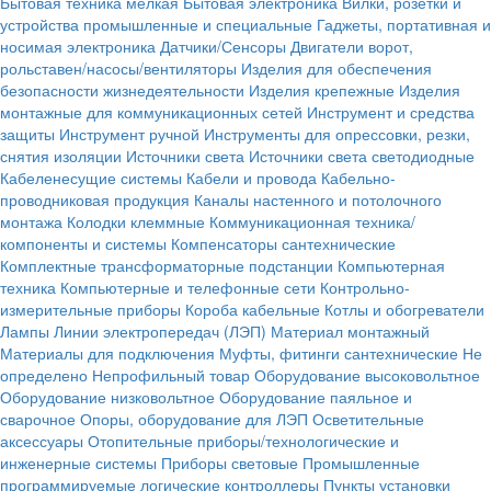
Бытовая техника мелкая
Бытовая электроника
Вилки, розетки и
устройства промышленные и специальные
Гаджеты, портативная и
носимая электроника
Датчики/Сенсоры
Двигатели ворот,
рольставен/насосы/вентиляторы
Изделия для обеспечения
безопасности жизнедеятельности
Изделия крепежные
Изделия
монтажные для коммуникационных сетей
Инструмент и средства
защиты
Инструмент ручной
Инструменты для опрессовки, резки,
снятия изоляции
Источники света
Источники света светодиодные
Кабеленесущие системы
Кабели и провода
Кабельно-
проводниковая продукция
Каналы настенного и потолочного
монтажа
Колодки клеммные
Коммуникационная техника/
компоненты и системы
Компенсаторы сантехнические
Комплектные трансформаторные подстанции
Компьютерная
техника
Компьютерные и телефонные сети
Контрольно-
измерительные приборы
Короба кабельные
Котлы и обогреватели
Лампы
Линии электропередач (ЛЭП)
Материал монтажный
Материалы для подключения
Муфты, фитинги сантехнические
Не
определено
Непрофильный товар
Оборудование высоковольтное
Оборудование низковольтное
Оборудование паяльное и
сварочное
Опоры, оборудование для ЛЭП
Осветительные
аксессуары
Отопительные приборы/технологические и
инженерные системы
Приборы световые
Промышленные
программируемые логические контроллеры
Пункты установки