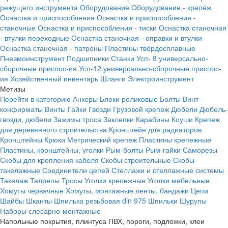
режущего инструмента
Оборудование
Оборудование - крепёж
Оснастка и приспособления
Оснастка и приспособления -
станочные
Оснастка и приспособления - тиски
Оснастка станочная
- втулки переходные
Оснастка станочная - оправки и втулки
Оснастка станочная - патроны
Пластины твёрдосплавные
Пневмоинструмент
Подшипники
Станки
Усп- 8 универсально-
сборочные приспос-ия
Усп-12 универсально-сборочные приспос-
ия
Хозяйственный инвентарь
Шланги
Электроинструмент
Метизы
Перейти в категорию
Анкеры
Блоки роликовые
Болты
Винт-
конфирматы
Винты
Гайки
Гвозди
Грузовой крепеж
Дюбели
Дюбель-
гвозди, дюбели
Зажимы троса
Заклепки
Карабины
Коуши
Крепеж
для деревянного строительства
Кронштейн для радиаторов
Кронштейны
Крюки
Метрический крепеж
Пластины крепежные
Пластины, кронштейны, уголки
Рым-болты
Рым-гайки
Саморезы
Скобы для крепления кабеля
Скобы строительные
Скобы
такелажные
Соединители цепей
Стеллажи и стеллажные системы
Такелаж
Талрепы
Тросы
Уголки крепежные
Уголки мебельные
Хомуты червячные
Хомуты, монтажные ленты, бандажи
Цепи
Шайбы
Шканты
Шпилька резьбовая din 975
Шпильки
Шурупы
Наборы слесарно-монтажные
Напольные покрытия, плинтуса ПВХ, пороги, подложки, клеи