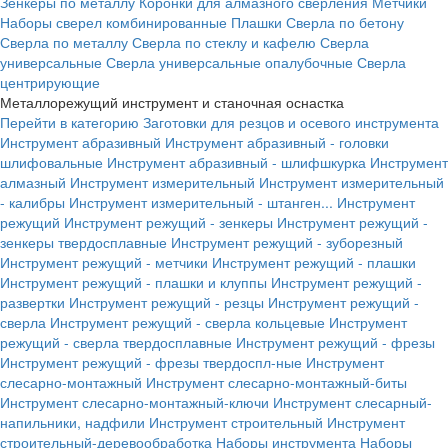
Зенкеры по металлу
Коронки для алмазного сверления
Метчики
Наборы сверел комбинированные
Плашки
Сверла по бетону
Сверла по металлу
Сверла по стеклу и кафелю
Сверла
универсальные
Сверла универсальные опалубочные
Сверла
центрирующие
Металлорежущий инструмент и станочная оснастка
Перейти в категорию
Заготовки для резцов и осевого инструмента
Инструмент абразивный
Инструмент абразивный - головки
шлифовальные
Инструмент абразивный - шлифшкурка
Инструмент
алмазный
Инструмент измерительный
Инструмент измерительный
- калибры
Инструмент измерительный - штанген...
Инструмент
режущий
Инструмент режущий - зенкеры
Инструмент режущий -
зенкеры твердосплавные
Инструмент режущий - зуборезный
Инструмент режущий - метчики
Инструмент режущий - плашки
Инструмент режущий - плашки и клуппы
Инструмент режущий -
развертки
Инструмент режущий - резцы
Инструмент режущий -
сверла
Инструмент режущий - сверла кольцевые
Инструмент
режущий - сверла твердосплавные
Инструмент режущий - фрезы
Инструмент режущий - фрезы твердоспл-ные
Инструмент
слесарно-монтажный
Инструмент слесарно-монтажный-биты
Инструмент слесарно-монтажный-ключи
Инструмент слесарный-
напильники, надфили
Инструмент строительный
Инструмент
строительный-деревообработка
Наборы инструмента
Наборы