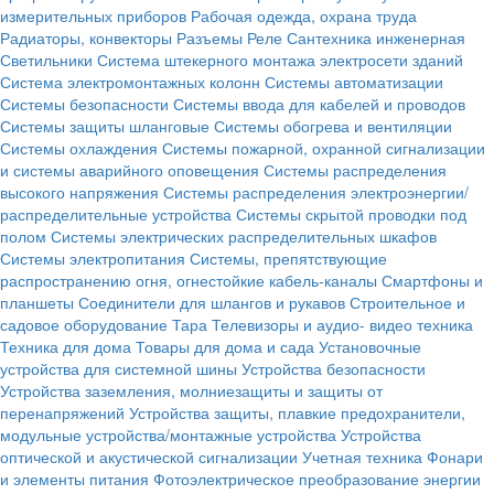
измерительных приборов
Рабочая одежда, охрана труда
Радиаторы, конвекторы
Разъемы
Реле
Сантехника инженерная
Светильники
Система штекерного монтажа электросети зданий
Система электромонтажных колонн
Системы автоматизации
Системы безопасности
Системы ввода для кабелей и проводов
Системы защиты шланговые
Системы обогрева и вентиляции
Системы охлаждения
Системы пожарной, охранной сигнализации
и системы аварийного оповещения
Системы распределения
высокого напряжения
Системы распределения электроэнергии/
распределительные устройства
Системы скрытой проводки под
полом
Системы электрических распределительных шкафов
Системы электропитания
Системы, препятствующие
распространению огня, огнестойкие кабель-каналы
Смартфоны и
планшеты
Соединители для шлангов и рукавов
Строительное и
садовое оборудование
Тара
Телевизоры и аудио- видео техника
Техника для дома
Товары для дома и сада
Установочные
устройства для системной шины
Устройства безопасности
Устройства заземления, молниезащиты и защиты от
перенапряжений
Устройства защиты, плавкие предохранители,
модульные устройства/монтажные устройства
Устройства
оптической и акустической сигнализации
Учетная техника
Фонари
и элементы питания
Фотоэлектрическое преобразование энергии