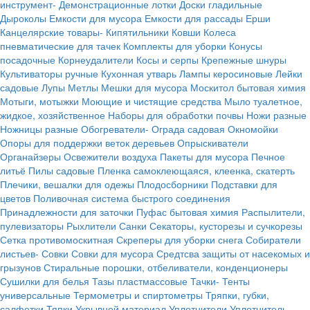
инструмент-
Демонстрационные лотки
Доски гладильные
Дыроколы
Емкости для мусора
Емкости для рассады
Ерши
Канцелярские товары-
Кипятильники
Ковши
Колеса
пневматические для тачек
Комплекты для уборки
Конусы
посадочные
Корнеудалители
Косы и серпы
Крепежные шнуры
Культиваторы ручные
Кухонная утварь
Лампы керосиновые
Лейки
садовые
Лупы
Метлы
Мешки для мусора
Москитол бытовая химия
Мотыги, мотыжки
Моющие и чистящие средства
Мыло туалетное,
жидкое, хозяйственное
Наборы для обработки почвы
Ножи разные
Ножницы разные
Обогреватели-
Ограда садовая
Окномойки
Опоры для поддержки веток деревьев
Опрыскиватели
Органайзеры
Освежители воздуха
Пакеты для мусора
Печное
литьё
Пилы садовые
Пленка самоклеющаяся, клеенка, скатерть
Плечики, вешалки для одежы
Плодосборники
Подставки для
цветов
Поливочная система быстрого соединения
Принадлежности для заточки
Пуфас бытовая химия
Распылители,
пулевизаторы
Рыхлители
Санки
Секаторы, кусторезы и сучкорезы
Сетка противомоскитная
Скреперы для уборки снега
Собиратели
листьев-
Совки
Совки для мусора
Средтсва защиты от насекомых и
грызунов
Стиральные порошки, отбеливатели, конденционеры
Сушилки для белья
Тазы пластмассовые
Тачки-
Тенты
универсальные
Термометры и спиртометры
Тряпки, губки,
салфетки
Тяпки
Укрывной материал
Уплотнители
Уплотнитель