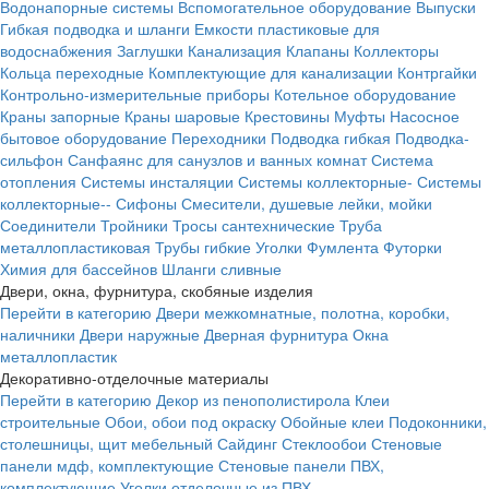
Водонапорные системы
Вспомогательное оборудование
Выпуски
Гибкая подводка и шланги
Емкости пластиковые для
водоснабжения
Заглушки
Канализация
Клапаны
Коллекторы
Кольца переходные
Комплектующие для канализации
Контргайки
Контрольно-измерительные приборы
Котельное оборудование
Краны запорные
Краны шаровые
Крестовины
Муфты
Насосное
бытовое оборудование
Переходники
Подводка гибкая
Подводка-
сильфон
Санфаянс для санузлов и ванных комнат
Система
отопления
Системы инсталяции
Системы коллекторные-
Системы
коллекторные--
Сифоны
Смесители, душевые лейки, мойки
Соединители
Тройники
Тросы сантехнические
Труба
металлопластиковая
Трубы гибкие
Уголки
Фумлента
Футорки
Химия для бассейнов
Шланги сливные
Двери, окна, фурнитура, скобяные изделия
Перейти в категорию
Двери межкомнатные, полотна, коробки,
наличники
Двери наружные
Дверная фурнитура
Окна
металлопластик
Декоративно-отделочные материалы
Перейти в категорию
Декор из пенополистирола
Клеи
строительные
Обои, обои под окраску
Обойные клеи
Подоконники,
столешницы, щит мебельный
Сайдинг
Стеклообои
Стеновые
панели мдф, комплектующие
Стеновые панели ПВХ,
комплектующие
Уголки отделочные из ПВХ