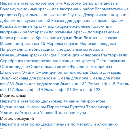
Перейти в категорию
Антисептик
Аэрозоли
Белила титановые
Водоэмульсионные краски для внутренних работ
Вспомогательные
средства
Грунт-эмаль по ржавчине
Грунты-
Декоративное покрытие
Добавки для сухих смесей
Краска для деревянных домов
Краски
Краски алкидные
Краски водно-дисперсионные
Краски для
внутренних работ
Краски по ржавчине
Краски полиуретановые
Краски резиновые
Краски эпоксидные
Лаки
Латексные краски
Масляная краска ма-15
Морилки водные
Морилки неводные
Нитроэмали
Огнебиозащита, специальные материалы
Огнезащитные краски
Олифа
Пробки для колеровки
Растворители
Серебрянка (антикоррозионная защитная краска)
Спец покрытия
Стекло жидкое
Строительная химия
Фасадные материалы
Шпаклевки
Эмали
Эмали для бетонных полов
Эмали для крыш
Эмали-основы для колеровки
Эмаль для пола
Эмаль для пола
пф-266
Эмаль для радиаторов
Эмаль нц-132
Эмаль пф-115
Эмаль
пф-117
Эмаль пф-119
Эмаль пф-121
Эмаль пф-123
Мерительный
Перейти в категорию
Дальномер
Линейки
Микрометры
Мультимеры-
Нивелиры
Пирометры
Рулетки
Тепловизоры-
Угломеры
Угольники
Уровни
Штангенциркули-
Металлорежущий
Перейти в категорию
Диски пильные по металлу и алюминию