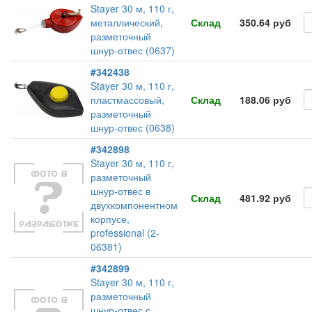
Stayer 30 м, 110 г,
металлический,
Склад
350.64 руб
разметочный
шнур-отвес (0637)
#342438
Stayer 30 м, 110 г,
пластмассовый,
Склад
188.06 руб
разметочный
шнур-отвес (0638)
#342898
Stayer 30 м, 110 г,
разметочный
шнур-отвес в
Склад
481.92 руб
двухкомпонентном
корпусе,
professional (2-
06381)
#342899
Stayer 30 м, 110 г,
разметочный
шнур-отвес с