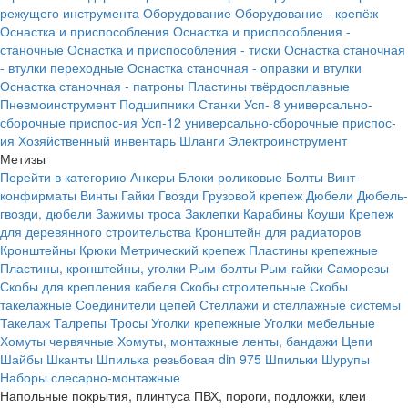
режущего инструмента
Оборудование
Оборудование - крепёж
Оснастка и приспособления
Оснастка и приспособления -
станочные
Оснастка и приспособления - тиски
Оснастка станочная
- втулки переходные
Оснастка станочная - оправки и втулки
Оснастка станочная - патроны
Пластины твёрдосплавные
Пневмоинструмент
Подшипники
Станки
Усп- 8 универсально-
сборочные приспос-ия
Усп-12 универсально-сборочные приспос-
ия
Хозяйственный инвентарь
Шланги
Электроинструмент
Метизы
Перейти в категорию
Анкеры
Блоки роликовые
Болты
Винт-
конфирматы
Винты
Гайки
Гвозди
Грузовой крепеж
Дюбели
Дюбель-
гвозди, дюбели
Зажимы троса
Заклепки
Карабины
Коуши
Крепеж
для деревянного строительства
Кронштейн для радиаторов
Кронштейны
Крюки
Метрический крепеж
Пластины крепежные
Пластины, кронштейны, уголки
Рым-болты
Рым-гайки
Саморезы
Скобы для крепления кабеля
Скобы строительные
Скобы
такелажные
Соединители цепей
Стеллажи и стеллажные системы
Такелаж
Талрепы
Тросы
Уголки крепежные
Уголки мебельные
Хомуты червячные
Хомуты, монтажные ленты, бандажи
Цепи
Шайбы
Шканты
Шпилька резьбовая din 975
Шпильки
Шурупы
Наборы слесарно-монтажные
Напольные покрытия, плинтуса ПВХ, пороги, подложки, клеи