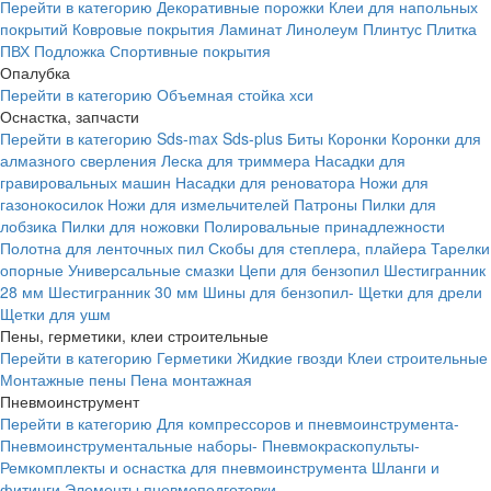
Перейти в категорию
Декоративные порожки
Клеи для напольных
покрытий
Ковровые покрытия
Ламинат
Линолеум
Плинтус
Плитка
ПВХ
Подложка
Спортивные покрытия
Опалубка
Перейти в категорию
Объемная стойка хси
Оснастка, запчасти
Перейти в категорию
Sds-max
Sds-plus
Биты
Коронки
Коронки для
алмазного сверления
Леска для триммера
Насадки для
гравировальных машин
Насадки для реноватора
Ножи для
газонокосилок
Ножи для измельчителей
Патроны
Пилки для
лобзика
Пилки для ножовки
Полировальные принадлежности
Полотна для ленточных пил
Скобы для степлера, плайера
Тарелки
опорные
Универсальные смазки
Цепи для бензопил
Шестигранник
28 мм
Шестигранник 30 мм
Шины для бензопил-
Щетки для дрели
Щетки для ушм
Пены, герметики, клеи строительные
Перейти в категорию
Герметики
Жидкие гвозди
Клеи строительные
Монтажные пены
Пена монтажная
Пневмоинструмент
Перейти в категорию
Для компрессоров и пневмоинструмента-
Пневмоинструментальные наборы-
Пневмокраскопульты-
Ремкомплекты и оснастка для пневмоинструмента
Шланги и
фитинги
Элементы пневмоподготовки