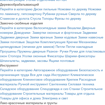
Деревообрабатывающий
Перейти в категорию
Диски пильные
Ножовки по дереву
Ножовки
по ламинату, гипсокартону
Рубанки ручные
Сверла по дереву
Стамески и долота
Стусла
Топоры
Фрезы по дереву
Замочно-скобяные изделия
Перейти в категорию
Велосипедные замки
Вешалки
Дверные
номерки
Доводчики-
Завертки оконные и форточные
Задвижки
Задвижки дверные
Замки врезные
Замки кодовые
Замки навесные
Замки почтовые
Защелки
Комплектующие
Крючки
Механизмы
цилиндровые (личинки для замков)
Петли
Петли накладные
Проушины
Пружины дверные
Разное-
Ручки
Ручки для пластиковых
окон
Стопора
Уголки оконные
Фиксаторы
Шарики-фиксаторы
Шпингалеты, задвижки, засовы
Ящики почтовые
Инструмент
Перейти в категорию
Автогаражное оборудование
Безопасность и
организация труда
Все для сада
Инструмент
Климатическое
оборудование
Клининговое оборудование
Крепеж
Расходные
материалы
Ручной инструмент
Сантехника
Силовая техника
Складское оборудование
Спецодежда и сиз
Станки
Строительное
оборудование
Строительные материалы
Товары для отдыха
Товары для офиса и дома
Электрика и свет
Лако-красочные материалы и грунты