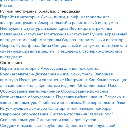
Разное
Ручной инструмент, оснастка, спецодежда
Перейти в категорию
Диски, пилки, шлиф. материалы для
электроинструмент
Измерительный и разметочный инструмент
Инструмент штукатура и каменщика
Лестницы и стремянки
Малярный инструмент
Монтажный инструмент
Ручной абразивный
инструмент и шлиф. материалы
Садово- строительный инвентарь
Сверла, буры, фрезы,биты
Специальный инструмент плиточника и
сантехника
Средства защиты, спецодежда
Столярно-слесарный
инструмент
Сантехника
Перейти в категорию
Аксессуары для ванных комнат
Водонагреватели-
Дождеприемники, люки, трапы
Запорная
арматура
Изоляция и уплотнение
Инструмент
Кип
Комплектующие
для кип
Конвекторы
Крепежные изделия
Металлопрокат
Насосы---
Оборудование вентиляционное
Оборудование пожарное
Отопительное оборудование
Подводка гибкая, шланги
Предохр. и
защитная арматура
Приборы и механизмы
Расширительные баки-
Регулирующая арматура
Санитарно-технические приборы
Сварочное оборудование
Система отопления "теплый пол"
Сливная арматура
Смесители и краны для с/узлов
Соединительные части трубопров
Средства индивидуальной