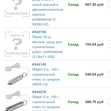
синей краской в
Склад
667.35 руб
двухкомпонентном
корпусе,
professional (2-
06383-h2)
#342745
Stayer 30 м,
жёлтый, шнур для
Склад
104.54 руб
строительных
работ, professional
(2-06411-030)
#344149
Stayer 5 м, 100 г,
строительный
Склад
248.64 руб
отвес со шнуром
(0635-10)
#344278
Stayer 5 м, 150 г,
строительный
Склад
288.75 руб
отвес со шнуром