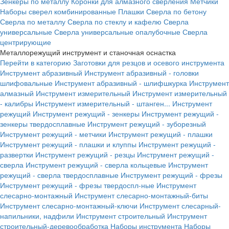
Зенкеры по металлу
Коронки для алмазного сверления
Метчики
Наборы сверел комбинированные
Плашки
Сверла по бетону
Сверла по металлу
Сверла по стеклу и кафелю
Сверла
универсальные
Сверла универсальные опалубочные
Сверла
центрирующие
Металлорежущий инструмент и станочная оснастка
Перейти в категорию
Заготовки для резцов и осевого инструмента
Инструмент абразивный
Инструмент абразивный - головки
шлифовальные
Инструмент абразивный - шлифшкурка
Инструмент
алмазный
Инструмент измерительный
Инструмент измерительный
- калибры
Инструмент измерительный - штанген...
Инструмент
режущий
Инструмент режущий - зенкеры
Инструмент режущий -
зенкеры твердосплавные
Инструмент режущий - зуборезный
Инструмент режущий - метчики
Инструмент режущий - плашки
Инструмент режущий - плашки и клуппы
Инструмент режущий -
развертки
Инструмент режущий - резцы
Инструмент режущий -
сверла
Инструмент режущий - сверла кольцевые
Инструмент
режущий - сверла твердосплавные
Инструмент режущий - фрезы
Инструмент режущий - фрезы твердоспл-ные
Инструмент
слесарно-монтажный
Инструмент слесарно-монтажный-биты
Инструмент слесарно-монтажный-ключи
Инструмент слесарный-
напильники, надфили
Инструмент строительный
Инструмент
строительный-деревообработка
Наборы инструмента
Наборы