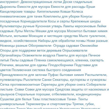
инструмент-
Демонстрационные лотки
Доски гладильные
Дыроколы
Емкости для мусора
Емкости для рассады
Ерши
Канцелярские товары-
Кипятильники
Ковши
Колеса
пневматические для тачек
Комплекты для уборки
Конусы
посадочные
Корнеудалители
Косы и серпы
Крепежные шнуры
Культиваторы ручные
Кухонная утварь
Лампы керосиновые
Лейки
садовые
Лупы
Метлы
Мешки для мусора
Москитол бытовая химия
Мотыги, мотыжки
Моющие и чистящие средства
Мыло туалетное,
жидкое, хозяйственное
Наборы для обработки почвы
Ножи разные
Ножницы разные
Обогреватели-
Ограда садовая
Окномойки
Опоры для поддержки веток деревьев
Опрыскиватели
Органайзеры
Освежители воздуха
Пакеты для мусора
Печное
литьё
Пилы садовые
Пленка самоклеющаяся, клеенка, скатерть
Плечики, вешалки для одежы
Плодосборники
Подставки для
цветов
Поливочная система быстрого соединения
Принадлежности для заточки
Пуфас бытовая химия
Распылители,
пулевизаторы
Рыхлители
Санки
Секаторы, кусторезы и сучкорезы
Сетка противомоскитная
Скреперы для уборки снега
Собиратели
листьев-
Совки
Совки для мусора
Средтсва защиты от насекомых и
грызунов
Стиральные порошки, отбеливатели, конденционеры
Сушилки для белья
Тазы пластмассовые
Тачки-
Тенты
универсальные
Термометры и спиртометры
Тряпки, губки,
салфетки
Тяпки
Укрывной материал
Уплотнители
Уплотнитель