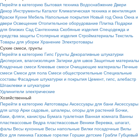
Перейти в категорию
Бытовая техника
Водоснабжение
Двери
Декор
Инструменты
Каталог
Климатическая техника и вентиляция
Краски
Кухни
Мебель
Напольные покрытия
Новый год
Окна
Окна и
двери
Освещение
Отопительное оборудование
Плитка
Подарки
для близких
Сад
Сантехника
Скобяные изделия
Спецодежда и
средства защиты
Столярные изделия
Стройматериалы
Текстиль
Товары для уборки
Хранение
Электротовары
Сухие смеси, грунты
Перейти в категорию
Гипс
Грунты
Декоративные штукатурки
Дисперсия, влагоизоляция
Затирки для швов
Защитные материалы
Кладочные смеси
Клеевые смеси
Очищающие материалы
Печные
смеси
Смеси для пола
Смеси общестроительные
Специальные
составы
Фасадные штукатурки и покрытия
Цемент, гипс, алебастр
Шпаклевки и штукатурки
Удлинители электрические
Хозяйственный
Перейти в категорию
Автотовары
Аксессуары для бани
Аксессуары
для штор
Арки садовые, шпалеры, опоры для растений
Бочки,
баки, фляги, канистры
Бумага туалетная
Ванная комната
Ванны
пластмассовые
Ведра пластмассовые
Веники
Веревка, шпагат,
фалы
Весы кухонные
Весы напольные
Вилки посадочные
Вилы
Все для пикника
Газовые горелки
Горшки детские
Грабли
Губцевый