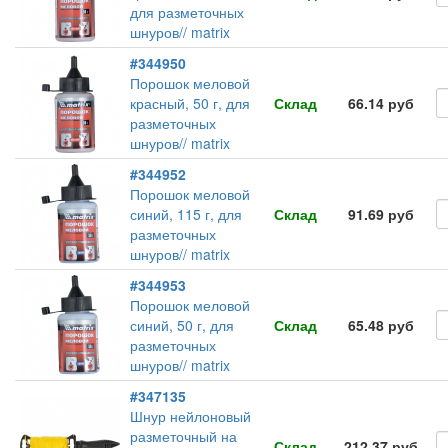
для разметочных
шнуров// matrix
#344950
Порошок меловой
красный, 50 г, для
Склад
66.14 руб
разметочных
шнуров// matrix
#344952
Порошок меловой
синий, 115 г, для
Склад
91.69 руб
разметочных
шнуров// matrix
#344953
Порошок меловой
синий, 50 г, для
Склад
65.48 руб
разметочных
шнуров// matrix
#347135
Шнур нейлоновый
разметочный на
Склад
212.37 руб