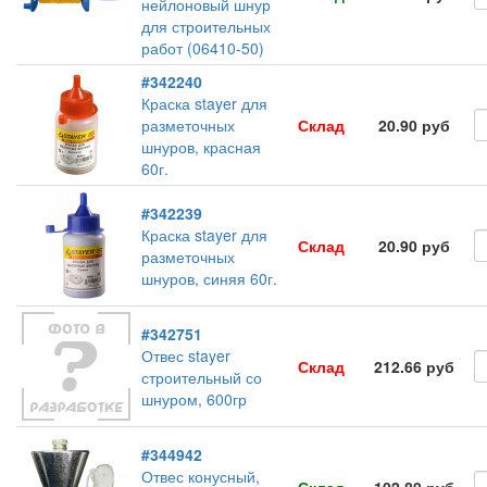
нейлоновый шнур
для строительных
работ (06410-50)
#342240
Краска stayer для
разметочных
Склад
20.90 руб
шнуров, красная
60г.
#342239
Краска stayer для
Склад
20.90 руб
разметочных
шнуров, синяя 60г.
#342751
Отвес stayer
Склад
212.66 руб
строительный со
шнуром, 600гр
#344942
Отвес конусный,