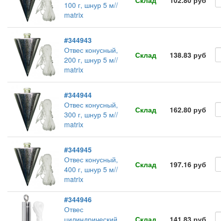
Склад
102.80 руб
100 г, шнур 5 м//
matrix
#344943
Отвес конусный,
Склад
138.83 руб
200 г, шнур 5 м//
matrix
#344944
Отвес конусный,
Склад
162.80 руб
300 г, шнур 5 м//
matrix
#344945
Отвес конусный,
Склад
197.16 руб
400 г, шнур 5 м//
matrix
#344946
Отвес
цилиндрический,
Склад
141.83 руб