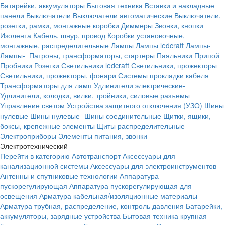
Батарейки, аккумуляторы
Бытовая техника
Вставки и накладные
панели
Выключатели
Выключатели автоматические
Выключатели,
розетки, рамки, монтажные коробки
Диммеры
Звонки, кнопки
Изолента
Кабель, шнур, провод
Коробки установочные,
монтажные, распределительные
Лампы
Лампы ledcraft
Лампы-
Лампы-
Патроны, трансформаторы, стартеры
Паяльники
Припой
Пробники
Розетки
Светильники ledcraft
Светильники, прожекторы
Светильники, прожекторы, фонари
Системы прокладки кабеля
Трансформаторы для ламп
Удлинители электрические-
Удлинители, колодки, вилки, тройники, силовые разъемы
Управление светом
Устройства защитного отключения (УЗО)
Шины
нулевые
Шины нулевые-
Шины соединительные
Щитки, ящики,
боксы, крепежные элементы
Щиты распределительные
Электроприборы
Элементы питания, звонки
Электротехнический
Перейти в категорию
Автотранспорт
Аксессуары для
канализационной системы
Аксессуары для электроинструментов
Антенны и спутниковые технологии
Аппаратура
пускорегулирующая
Аппаратура пускорегулирующая для
освещения
Арматура кабельная/изоляционные материалы
Арматура трубная, распределение, контроль давления
Батарейки,
аккумуляторы, зарядные устройства
Бытовая техника крупная