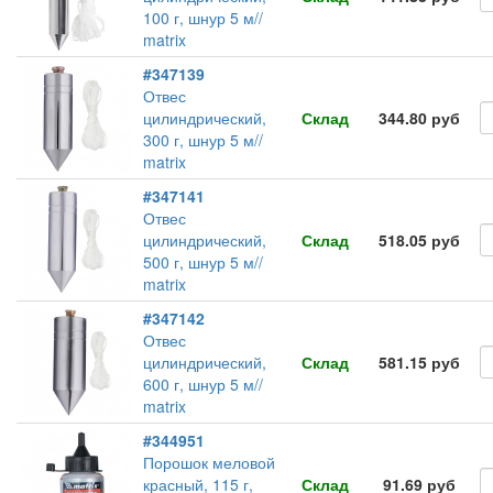
100 г, шнур 5 м//
matrix
#347139
Отвес
цилиндрический,
Склад
344.80 руб
300 г, шнур 5 м//
matrix
#347141
Отвес
цилиндрический,
Склад
518.05 руб
500 г, шнур 5 м//
matrix
#347142
Отвес
цилиндрический,
Склад
581.15 руб
600 г, шнур 5 м//
matrix
#344951
Порошок меловой
красный, 115 г,
Склад
91.69 руб