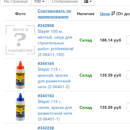
Toggle Dropdown
Toggle Dropdown
На странице
100
Отображение
Сортировать по
Фото
Наличие
Цена
(От до
наименованию
#342908
Stayer 100 м,
жёлтый, шнур для
Склад
186.14 руб
строительных
работ, professional
(2-06411-100)
#344164
Stayer 115 г,
красная, краска
Склад
135.59 руб
для разметочной
нити (2-06401-2)
#344163
Stayer 115 г,
синяя, краска для
Склад
135.59 руб
разметочной нити
(2-06401-1)
#342238