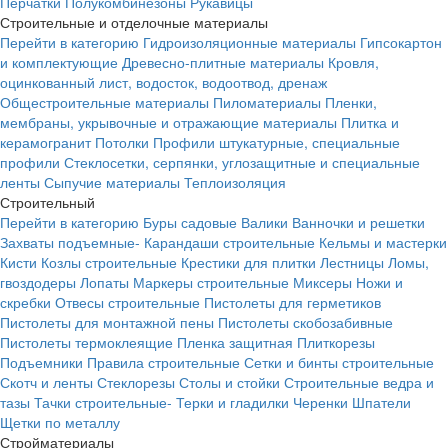
Перчатки
Полукомбинезоны
Рукавицы
Строительные и отделочные материалы
Перейти в категорию
Гидроизоляционные материалы
Гипсокартон
и комплектующие
Древесно-плитные материалы
Кровля,
оцинкованный лист, водосток, водоотвод, дренаж
Общестроительные материалы
Пиломатериалы
Пленки,
мембраны, укрывочные и отражающие материалы
Плитка и
керамогранит
Потолки
Профили штукатурные, специальные
профили
Стеклосетки, серпянки, углозащитные и специальные
ленты
Сыпучие материалы
Теплоизоляция
Строительный
Перейти в категорию
Буры садовые
Валики
Ванночки и решетки
Захваты подъемные-
Карандаши строительные
Кельмы и мастерки
Кисти
Козлы строительные
Крестики для плитки
Лестницы
Ломы,
гвоздодеры
Лопаты
Маркеры строительные
Миксеры
Ножи и
скребки
Отвесы строительные
Пистолеты для герметиков
Пистолеты для монтажной пены
Пистолеты скобозабивные
Пистолеты термоклеящие
Пленка защитная
Плиткорезы
Подъемники
Правила строительные
Сетки и бинты строительные
Скотч и ленты
Стеклорезы
Столы и стойки
Строительные ведра и
тазы
Тачки строительные-
Терки и гладилки
Черенки
Шпатели
Щетки по металлу
Стройматериалы