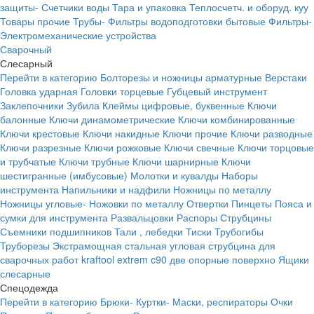
защиты-
Счетчики воды
Тара и упаковка
Теплосчетч. и оборуд. куу
Товары прочие
Трубы-
Фильтры водоподготовки бытовые
Фильтры-
Электромеханические устройства
Сварочный
Слесарный
Перейти в категорию
Болторезы и ножницы арматурные
Верстаки
Головка ударная
Головки торцевые
Губцевый инструмент
Заклепочники
Зубила
Клеймы цифровые, буквенные
Ключи
балонные
Ключи динамометрические
Ключи комбинированные
Ключи крестовые
Ключи накидные
Ключи прочие
Ключи разводные
Ключи разрезные
Ключи рожковые
Ключи свечные
Ключи торцовые
и трубчатые
Ключи трубные
Ключи шарнирные
Ключи
шестигранные (имбусовые)
Молотки и кувалды
Наборы
инструмента
Напильники и надфили
Ножницы по металлу
Ножницы угловые-
Ножовки по металлу
Отвертки
Пинцеты
Пояса и
сумки для инструмента
Развальцовки
Распоры
Струбцины
Съемники подшипников
Тали , лебедки
Тиски
Трубогибы
Труборезы
Экстрамощная стальная угловая струбцина для
сварочных работ kraftool extrem c90 две опорные поверхно
Ящики
слесарные
Спецодежда
Перейти в категорию
Брюки-
Куртки-
Маски, респираторы
Очки