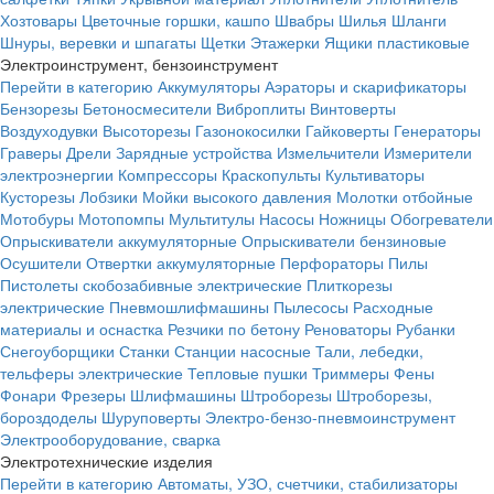
Хозтовары
Цветочные горшки, кашпо
Швабры
Шилья
Шланги
Шнуры, веревки и шпагаты
Щетки
Этажерки
Ящики пластиковые
Электроинструмент, бензоинструмент
Перейти в категорию
Аккумуляторы
Аэраторы и скарификаторы
Бензорезы
Бетоносмесители
Виброплиты
Винтоверты
Воздуходувки
Высоторезы
Газонокосилки
Гайковерты
Генераторы
Граверы
Дрели
Зарядные устройства
Измельчители
Измерители
электроэнергии
Компрессоры
Краскопульты
Культиваторы
Кусторезы
Лобзики
Мойки высокого давления
Молотки отбойные
Мотобуры
Мотопомпы
Мультитулы
Насосы
Ножницы
Обогреватели
Опрыскиватели аккумуляторные
Опрыскиватели бензиновые
Осушители
Отвертки аккумуляторные
Перфораторы
Пилы
Пистолеты скобозабивные электрические
Плиткорезы
электрические
Пневмошлифмашины
Пылесосы
Расходные
материалы и оснастка
Резчики по бетону
Реноваторы
Рубанки
Снегоуборщики
Станки
Станции насосные
Тали, лебедки,
тельферы электрические
Тепловые пушки
Триммеры
Фены
Фонари
Фрезеры
Шлифмашины
Штроборезы
Штроборезы,
бороздоделы
Шуруповерты
Электро-бензо-пневмоинструмент
Электрооборудование, сварка
Электротехнические изделия
Перейти в категорию
Автоматы, УЗО, счетчики, стабилизаторы