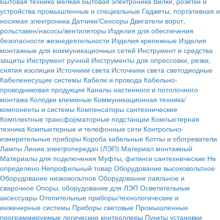
Бытовая техника мелкая
Бытовая электроника
Вилки, розетки и
устройства промышленные и специальные
Гаджеты, портативная и
носимая электроника
Датчики/Сенсоры
Двигатели ворот,
рольставен/насосы/вентиляторы
Изделия для обеспечения
безопасности жизнедеятельности
Изделия крепежные
Изделия
монтажные для коммуникационных сетей
Инструмент и средства
защиты
Инструмент ручной
Инструменты для опрессовки, резки,
снятия изоляции
Источники света
Источники света светодиодные
Кабеленесущие системы
Кабели и провода
Кабельно-
проводниковая продукция
Каналы настенного и потолочного
монтажа
Колодки клеммные
Коммуникационная техника/
компоненты и системы
Компенсаторы сантехнические
Комплектные трансформаторные подстанции
Компьютерная
техника
Компьютерные и телефонные сети
Контрольно-
измерительные приборы
Короба кабельные
Котлы и обогреватели
Лампы
Линии электропередач (ЛЭП)
Материал монтажный
Материалы для подключения
Муфты, фитинги сантехнические
Не
определено
Непрофильный товар
Оборудование высоковольтное
Оборудование низковольтное
Оборудование паяльное и
сварочное
Опоры, оборудование для ЛЭП
Осветительные
аксессуары
Отопительные приборы/технологические и
инженерные системы
Приборы световые
Промышленные
программируемые логические контроллеры
Пункты установки