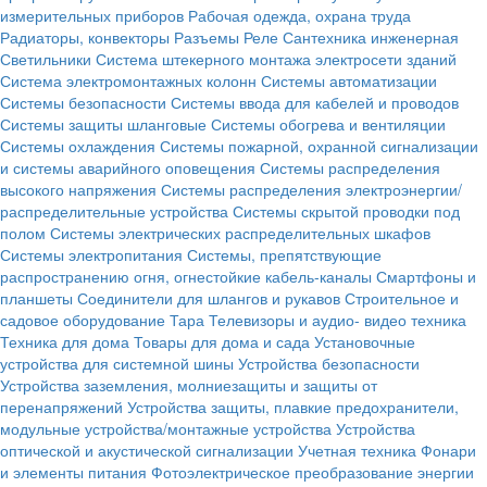
измерительных приборов
Рабочая одежда, охрана труда
Радиаторы, конвекторы
Разъемы
Реле
Сантехника инженерная
Светильники
Система штекерного монтажа электросети зданий
Система электромонтажных колонн
Системы автоматизации
Системы безопасности
Системы ввода для кабелей и проводов
Системы защиты шланговые
Системы обогрева и вентиляции
Системы охлаждения
Системы пожарной, охранной сигнализации
и системы аварийного оповещения
Системы распределения
высокого напряжения
Системы распределения электроэнергии/
распределительные устройства
Системы скрытой проводки под
полом
Системы электрических распределительных шкафов
Системы электропитания
Системы, препятствующие
распространению огня, огнестойкие кабель-каналы
Смартфоны и
планшеты
Соединители для шлангов и рукавов
Строительное и
садовое оборудование
Тара
Телевизоры и аудио- видео техника
Техника для дома
Товары для дома и сада
Установочные
устройства для системной шины
Устройства безопасности
Устройства заземления, молниезащиты и защиты от
перенапряжений
Устройства защиты, плавкие предохранители,
модульные устройства/монтажные устройства
Устройства
оптической и акустической сигнализации
Учетная техника
Фонари
и элементы питания
Фотоэлектрическое преобразование энергии