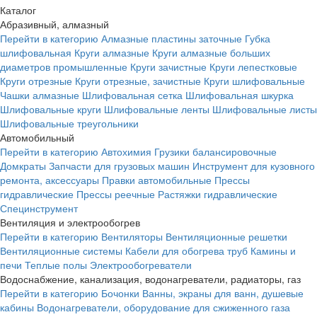
Каталог
Абразивный, алмазный
Перейти в категорию
Алмазные пластины заточные
Губка
шлифовальная
Круги алмазные
Круги алмазные больших
диаметров промышленные
Круги зачистные
Круги лепестковые
Круги отрезные
Круги отрезные, зачистные
Круги шлифовальные
Чашки алмазные
Шлифовальная сетка
Шлифовальная шкурка
Шлифовальные круги
Шлифовальные ленты
Шлифовальные листы
Шлифовальные треугольники
Автомобильный
Перейти в категорию
Автохимия
Грузики балансировочные
Домкраты
Запчасти для грузовых машин
Инструмент для кузовного
ремонта, аксессуары
Правки автомобильные
Прессы
гидравлические
Прессы реечные
Растяжки гидравлические
Специнструмент
Вентиляция и электрообогрев
Перейти в категорию
Вентиляторы
Вентиляционные решетки
Вентиляционные системы
Кабели для обогрева труб
Камины и
печи
Теплые полы
Электрообогреватели
Водоснабжение, канализация, водонагреватели, радиаторы, газ
Перейти в категорию
Бочонки
Ванны, экраны для ванн, душевые
кабины
Водонагреватели, оборудование для сжиженного газа