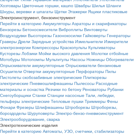
Хозтовары
Цветочные горшки, кашпо
Швабры
Шилья
Шланги
Шнуры, веревки и шпагаты
Щетки
Этажерки
Ящики пластиковые
Электроинструмент, бензоинструмент
Перейти в категорию
Аккумуляторы
Аэраторы и скарификаторы
Бензорезы
Бетоносмесители
Виброплиты
Винтоверты
Воздуходувки
Высоторезы
Газонокосилки
Гайковерты
Генераторы
Граверы
Дрели
Зарядные устройства
Измельчители
Измерители
электроэнергии
Компрессоры
Краскопульты
Культиваторы
Кусторезы
Лобзики
Мойки высокого давления
Молотки отбойные
Мотобуры
Мотопомпы
Мультитулы
Насосы
Ножницы
Обогреватели
Опрыскиватели аккумуляторные
Опрыскиватели бензиновые
Осушители
Отвертки аккумуляторные
Перфораторы
Пилы
Пистолеты скобозабивные электрические
Плиткорезы
электрические
Пневмошлифмашины
Пылесосы
Расходные
материалы и оснастка
Резчики по бетону
Реноваторы
Рубанки
Снегоуборщики
Станки
Станции насосные
Тали, лебедки,
тельферы электрические
Тепловые пушки
Триммеры
Фены
Фонари
Фрезеры
Шлифмашины
Штроборезы
Штроборезы,
бороздоделы
Шуруповерты
Электро-бензо-пневмоинструмент
Электрооборудование, сварка
Электротехнические изделия
Перейти в категорию
Автоматы, УЗО, счетчики, стабилизаторы