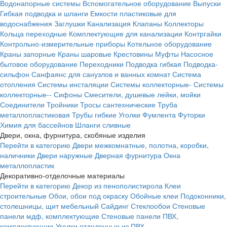
Водонапорные системы
Вспомогательное оборудование
Выпуски
Гибкая подводка и шланги
Емкости пластиковые для
водоснабжения
Заглушки
Канализация
Клапаны
Коллекторы
Кольца переходные
Комплектующие для канализации
Контргайки
Контрольно-измерительные приборы
Котельное оборудование
Краны запорные
Краны шаровые
Крестовины
Муфты
Насосное
бытовое оборудование
Переходники
Подводка гибкая
Подводка-
сильфон
Санфаянс для санузлов и ванных комнат
Система
отопления
Системы инсталяции
Системы коллекторные-
Системы
коллекторные--
Сифоны
Смесители, душевые лейки, мойки
Соединители
Тройники
Тросы сантехнические
Труба
металлопластиковая
Трубы гибкие
Уголки
Фумлента
Футорки
Химия для бассейнов
Шланги сливные
Двери, окна, фурнитура, скобяные изделия
Перейти в категорию
Двери межкомнатные, полотна, коробки,
наличники
Двери наружные
Дверная фурнитура
Окна
металлопластик
Декоративно-отделочные материалы
Перейти в категорию
Декор из пенополистирола
Клеи
строительные
Обои, обои под окраску
Обойные клеи
Подоконники,
столешницы, щит мебельный
Сайдинг
Стеклообои
Стеновые
панели мдф, комплектующие
Стеновые панели ПВХ,
комплектующие
Уголки отделочные из ПВХ