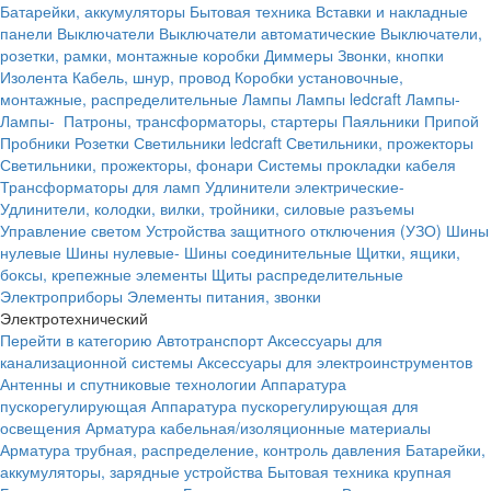
Батарейки, аккумуляторы
Бытовая техника
Вставки и накладные
панели
Выключатели
Выключатели автоматические
Выключатели,
розетки, рамки, монтажные коробки
Диммеры
Звонки, кнопки
Изолента
Кабель, шнур, провод
Коробки установочные,
монтажные, распределительные
Лампы
Лампы ledcraft
Лампы-
Лампы-
Патроны, трансформаторы, стартеры
Паяльники
Припой
Пробники
Розетки
Светильники ledcraft
Светильники, прожекторы
Светильники, прожекторы, фонари
Системы прокладки кабеля
Трансформаторы для ламп
Удлинители электрические-
Удлинители, колодки, вилки, тройники, силовые разъемы
Управление светом
Устройства защитного отключения (УЗО)
Шины
нулевые
Шины нулевые-
Шины соединительные
Щитки, ящики,
боксы, крепежные элементы
Щиты распределительные
Электроприборы
Элементы питания, звонки
Электротехнический
Перейти в категорию
Автотранспорт
Аксессуары для
канализационной системы
Аксессуары для электроинструментов
Антенны и спутниковые технологии
Аппаратура
пускорегулирующая
Аппаратура пускорегулирующая для
освещения
Арматура кабельная/изоляционные материалы
Арматура трубная, распределение, контроль давления
Батарейки,
аккумуляторы, зарядные устройства
Бытовая техника крупная