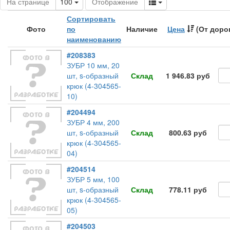
Toggle Dropdown
Toggle Dropdown
На странице
100
Отображение
Сортировать
Фото
по
Наличие
Цена
(От доро
наименованию
#208383
ЗУБР 10 мм, 20
шт, s-образный
Склад
1 946.83 руб
крюк (4-304565-
10)
#204494
ЗУБР 4 мм, 200
шт, s-образный
Склад
800.63 руб
крюк (4-304565-
04)
#204514
ЗУБР 5 мм, 100
шт, s-образный
Склад
778.11 руб
крюк (4-304565-
05)
#204503