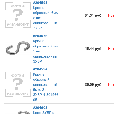
#204593
Крюк s-
образный, 6мм,
31.31 руб
Нет
2 шт,
оцинкованный,
ЗУБР
#204576
Крюк s-
образный, 8мм,
45.44 руб
Нет
1 шт,
оцинкованный,
ЗУБР
#204594
Крюк s-
образный,
оцинкованный,
26.09 руб
Нет
5мм, 3 шт,
ЗУБР 4-304566-
05
#204608
Крюк ЗУБР s-