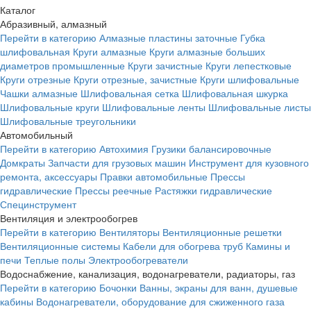
Каталог
Абразивный, алмазный
Перейти в категорию
Алмазные пластины заточные
Губка
шлифовальная
Круги алмазные
Круги алмазные больших
диаметров промышленные
Круги зачистные
Круги лепестковые
Круги отрезные
Круги отрезные, зачистные
Круги шлифовальные
Чашки алмазные
Шлифовальная сетка
Шлифовальная шкурка
Шлифовальные круги
Шлифовальные ленты
Шлифовальные листы
Шлифовальные треугольники
Автомобильный
Перейти в категорию
Автохимия
Грузики балансировочные
Домкраты
Запчасти для грузовых машин
Инструмент для кузовного
ремонта, аксессуары
Правки автомобильные
Прессы
гидравлические
Прессы реечные
Растяжки гидравлические
Специнструмент
Вентиляция и электрообогрев
Перейти в категорию
Вентиляторы
Вентиляционные решетки
Вентиляционные системы
Кабели для обогрева труб
Камины и
печи
Теплые полы
Электрообогреватели
Водоснабжение, канализация, водонагреватели, радиаторы, газ
Перейти в категорию
Бочонки
Ванны, экраны для ванн, душевые
кабины
Водонагреватели, оборудование для сжиженного газа