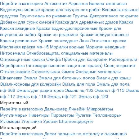
Перейти в категорию
Антисептик
Аэрозоли
Белила титановые
Водоэмульсионные краски для внутренних работ
Вспомогательные
средства
Грунт-эмаль по ржавчине
Грунты-
Декоративное покрытие
Добавки для сухих смесей
Краска для деревянных домов
Краски
Краски алкидные
Краски водно-дисперсионные
Краски для
внутренних работ
Краски по ржавчине
Краски полиуретановые
Краски резиновые
Краски эпоксидные
Лаки
Латексные краски
Масляная краска ма-15
Морилки водные
Морилки неводные
Нитроэмали
Огнебиозащита, специальные материалы
Огнезащитные краски
Олифа
Пробки для колеровки
Растворители
Серебрянка (антикоррозионная защитная краска)
Спец покрытия
Стекло жидкое
Строительная химия
Фасадные материалы
Шпаклевки
Эмали
Эмали для бетонных полов
Эмали для крыш
Эмали-основы для колеровки
Эмаль для пола
Эмаль для пола
пф-266
Эмаль для радиаторов
Эмаль нц-132
Эмаль пф-115
Эмаль
пф-117
Эмаль пф-119
Эмаль пф-121
Эмаль пф-123
Мерительный
Перейти в категорию
Дальномер
Линейки
Микрометры
Мультимеры-
Нивелиры
Пирометры
Рулетки
Тепловизоры-
Угломеры
Угольники
Уровни
Штангенциркули-
Металлорежущий
Перейти в категорию
Диски пильные по металлу и алюминию