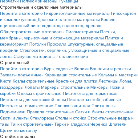
Перчатки
Полукомбинезоны
Рукавицы
Строительные и отделочные материалы
Перейти в категорию
Гидроизоляционные материалы
Гипсокартон
и комплектующие
Древесно-плитные материалы
Кровля,
оцинкованный лист, водосток, водоотвод, дренаж
Общестроительные материалы
Пиломатериалы
Пленки,
мембраны, укрывочные и отражающие материалы
Плитка и
керамогранит
Потолки
Профили штукатурные, специальные
профили
Стеклосетки, серпянки, углозащитные и специальные
ленты
Сыпучие материалы
Теплоизоляция
Строительный
Перейти в категорию
Буры садовые
Валики
Ванночки и решетки
Захваты подъемные-
Карандаши строительные
Кельмы и мастерки
Кисти
Козлы строительные
Крестики для плитки
Лестницы
Ломы,
гвоздодеры
Лопаты
Маркеры строительные
Миксеры
Ножи и
скребки
Отвесы строительные
Пистолеты для герметиков
Пистолеты для монтажной пены
Пистолеты скобозабивные
Пистолеты термоклеящие
Пленка защитная
Плиткорезы
Подъемники
Правила строительные
Сетки и бинты строительные
Скотч и ленты
Стеклорезы
Столы и стойки
Строительные ведра и
тазы
Тачки строительные-
Терки и гладилки
Черенки
Шпатели
Щетки по металлу
Стройматериалы