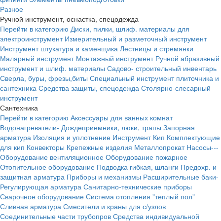
Разное
Ручной инструмент, оснастка, спецодежда
Перейти в категорию
Диски, пилки, шлиф. материалы для
электроинструмент
Измерительный и разметочный инструмент
Инструмент штукатура и каменщика
Лестницы и стремянки
Малярный инструмент
Монтажный инструмент
Ручной абразивный
инструмент и шлиф. материалы
Садово- строительный инвентарь
Сверла, буры, фрезы,биты
Специальный инструмент плиточника и
сантехника
Средства защиты, спецодежда
Столярно-слесарный
инструмент
Сантехника
Перейти в категорию
Аксессуары для ванных комнат
Водонагреватели-
Дождеприемники, люки, трапы
Запорная
арматура
Изоляция и уплотнение
Инструмент
Кип
Комплектующие
для кип
Конвекторы
Крепежные изделия
Металлопрокат
Насосы---
Оборудование вентиляционное
Оборудование пожарное
Отопительное оборудование
Подводка гибкая, шланги
Предохр. и
защитная арматура
Приборы и механизмы
Расширительные баки-
Регулирующая арматура
Санитарно-технические приборы
Сварочное оборудование
Система отопления "теплый пол"
Сливная арматура
Смесители и краны для с/узлов
Соединительные части трубопров
Средства индивидуальной