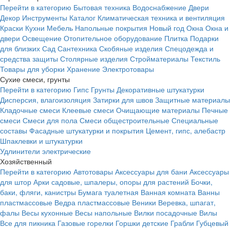
Перейти в категорию
Бытовая техника
Водоснабжение
Двери
Декор
Инструменты
Каталог
Климатическая техника и вентиляция
Краски
Кухни
Мебель
Напольные покрытия
Новый год
Окна
Окна и
двери
Освещение
Отопительное оборудование
Плитка
Подарки
для близких
Сад
Сантехника
Скобяные изделия
Спецодежда и
средства защиты
Столярные изделия
Стройматериалы
Текстиль
Товары для уборки
Хранение
Электротовары
Сухие смеси, грунты
Перейти в категорию
Гипс
Грунты
Декоративные штукатурки
Дисперсия, влагоизоляция
Затирки для швов
Защитные материалы
Кладочные смеси
Клеевые смеси
Очищающие материалы
Печные
смеси
Смеси для пола
Смеси общестроительные
Специальные
составы
Фасадные штукатурки и покрытия
Цемент, гипс, алебастр
Шпаклевки и штукатурки
Удлинители электрические
Хозяйственный
Перейти в категорию
Автотовары
Аксессуары для бани
Аксессуары
для штор
Арки садовые, шпалеры, опоры для растений
Бочки,
баки, фляги, канистры
Бумага туалетная
Ванная комната
Ванны
пластмассовые
Ведра пластмассовые
Веники
Веревка, шпагат,
фалы
Весы кухонные
Весы напольные
Вилки посадочные
Вилы
Все для пикника
Газовые горелки
Горшки детские
Грабли
Губцевый