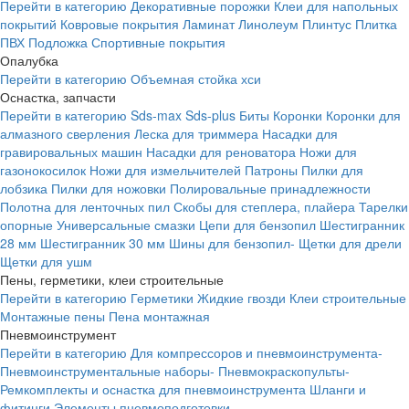
Перейти в категорию
Декоративные порожки
Клеи для напольных
покрытий
Ковровые покрытия
Ламинат
Линолеум
Плинтус
Плитка
ПВХ
Подложка
Спортивные покрытия
Опалубка
Перейти в категорию
Объемная стойка хси
Оснастка, запчасти
Перейти в категорию
Sds-max
Sds-plus
Биты
Коронки
Коронки для
алмазного сверления
Леска для триммера
Насадки для
гравировальных машин
Насадки для реноватора
Ножи для
газонокосилок
Ножи для измельчителей
Патроны
Пилки для
лобзика
Пилки для ножовки
Полировальные принадлежности
Полотна для ленточных пил
Скобы для степлера, плайера
Тарелки
опорные
Универсальные смазки
Цепи для бензопил
Шестигранник
28 мм
Шестигранник 30 мм
Шины для бензопил-
Щетки для дрели
Щетки для ушм
Пены, герметики, клеи строительные
Перейти в категорию
Герметики
Жидкие гвозди
Клеи строительные
Монтажные пены
Пена монтажная
Пневмоинструмент
Перейти в категорию
Для компрессоров и пневмоинструмента-
Пневмоинструментальные наборы-
Пневмокраскопульты-
Ремкомплекты и оснастка для пневмоинструмента
Шланги и
фитинги
Элементы пневмоподготовки