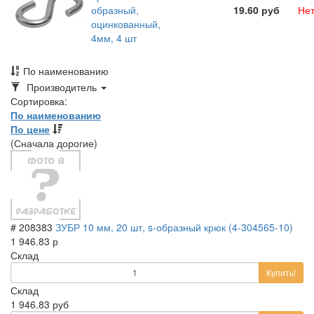
образный,
19.60 руб
Нет
оцинкованный,
4мм, 4 шт
По наименованию
Toggle
Производитель
Dropdown
Сортировка:
По наименованию
По цене
(Сначала дорогие)
# 208383
ЗУБР 10 мм, 20 шт, s-образный крюк (4-304565-10)
1 946.83 р
Склад
Купить!
Склад
1 946.83 руб