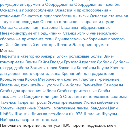
режущего инструмента
Оборудование
Оборудование - крепёж
Оснастка и приспособления
Оснастка и приспособления -
станочные
Оснастка и приспособления - тиски
Оснастка станочная
- втулки переходные
Оснастка станочная - оправки и втулки
Оснастка станочная - патроны
Пластины твёрдосплавные
Пневмоинструмент
Подшипники
Станки
Усп- 8 универсально-
сборочные приспос-ия
Усп-12 универсально-сборочные приспос-
ия
Хозяйственный инвентарь
Шланги
Электроинструмент
Метизы
Перейти в категорию
Анкеры
Блоки роликовые
Болты
Винт-
конфирматы
Винты
Гайки
Гвозди
Грузовой крепеж
Дюбели
Дюбель-
гвозди, дюбели
Зажимы троса
Заклепки
Карабины
Коуши
Крепеж
для деревянного строительства
Кронштейн для радиаторов
Кронштейны
Крюки
Метрический крепеж
Пластины крепежные
Пластины, кронштейны, уголки
Рым-болты
Рым-гайки
Саморезы
Скобы для крепления кабеля
Скобы строительные
Скобы
такелажные
Соединители цепей
Стеллажи и стеллажные системы
Такелаж
Талрепы
Тросы
Уголки крепежные
Уголки мебельные
Хомуты червячные
Хомуты, монтажные ленты, бандажи
Цепи
Шайбы
Шканты
Шпилька резьбовая din 975
Шпильки
Шурупы
Наборы слесарно-монтажные
Напольные покрытия, плинтуса ПВХ, пороги, подложки, клеи