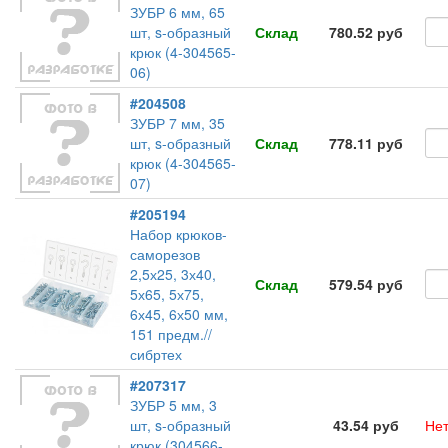
ЗУБР 6 мм, 65
шт, s-образный
Склад
780.52 руб
крюк (4-304565-
06)
#204508
ЗУБР 7 мм, 35
шт, s-образный
Склад
778.11 руб
крюк (4-304565-
07)
#205194
Набор крюков-
саморезов
2,5х25, 3х40,
Склад
579.54 руб
5х65, 5х75,
6х45, 6х50 мм,
151 предм.//
сибртех
#207317
ЗУБР 5 мм, 3
шт, s-образный
43.54 руб
Нет
крюк (304566-