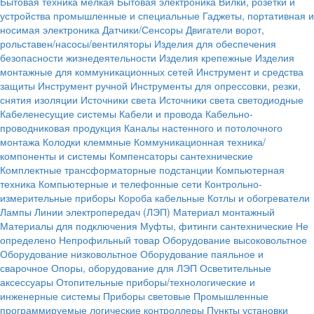
Бытовая техника мелкая
Бытовая электроника
Вилки, розетки и
устройства промышленные и специальные
Гаджеты, портативная и
носимая электроника
Датчики/Сенсоры
Двигатели ворот,
рольставен/насосы/вентиляторы
Изделия для обеспечения
безопасности жизнедеятельности
Изделия крепежные
Изделия
монтажные для коммуникационных сетей
Инструмент и средства
защиты
Инструмент ручной
Инструменты для опрессовки, резки,
снятия изоляции
Источники света
Источники света светодиодные
Кабеленесущие системы
Кабели и провода
Кабельно-
проводниковая продукция
Каналы настенного и потолочного
монтажа
Колодки клеммные
Коммуникационная техника/
компоненты и системы
Компенсаторы сантехнические
Комплектные трансформаторные подстанции
Компьютерная
техника
Компьютерные и телефонные сети
Контрольно-
измерительные приборы
Короба кабельные
Котлы и обогреватели
Лампы
Линии электропередач (ЛЭП)
Материал монтажный
Материалы для подключения
Муфты, фитинги сантехнические
Не
определено
Непрофильный товар
Оборудование высоковольтное
Оборудование низковольтное
Оборудование паяльное и
сварочное
Опоры, оборудование для ЛЭП
Осветительные
аксессуары
Отопительные приборы/технологические и
инженерные системы
Приборы световые
Промышленные
программируемые логические контроллеры
Пункты установки