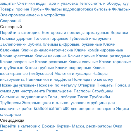
защиты-
Счетчики воды
Тара и упаковка
Теплосчетч. и оборуд. куу
Товары прочие
Трубы-
Фильтры водоподготовки бытовые
Фильтры-
Электромеханические устройства
Сварочный
Слесарный
Перейти в категорию
Болторезы и ножницы арматурные
Верстаки
Головка ударная
Головки торцевые
Губцевый инструмент
Заклепочники
Зубила
Клеймы цифровые, буквенные
Ключи
балонные
Ключи динамометрические
Ключи комбинированные
Ключи крестовые
Ключи накидные
Ключи прочие
Ключи разводные
Ключи разрезные
Ключи рожковые
Ключи свечные
Ключи торцовые
и трубчатые
Ключи трубные
Ключи шарнирные
Ключи
шестигранные (имбусовые)
Молотки и кувалды
Наборы
инструмента
Напильники и надфили
Ножницы по металлу
Ножницы угловые-
Ножовки по металлу
Отвертки
Пинцеты
Пояса и
сумки для инструмента
Развальцовки
Распоры
Струбцины
Съемники подшипников
Тали , лебедки
Тиски
Трубогибы
Труборезы
Экстрамощная стальная угловая струбцина для
сварочных работ kraftool extrem c90 две опорные поверхно
Ящики
слесарные
Спецодежда
Перейти в категорию
Брюки-
Куртки-
Маски, респираторы
Очки