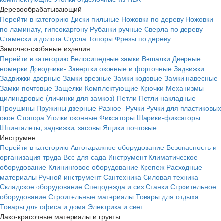
Деревообрабатывающий
Перейти в категорию
Диски пильные
Ножовки по дереву
Ножовки
по ламинату, гипсокартону
Рубанки ручные
Сверла по дереву
Стамески и долота
Стусла
Топоры
Фрезы по дереву
Замочно-скобяные изделия
Перейти в категорию
Велосипедные замки
Вешалки
Дверные
номерки
Доводчики-
Завертки оконные и форточные
Задвижки
Задвижки дверные
Замки врезные
Замки кодовые
Замки навесные
Замки почтовые
Защелки
Комплектующие
Крючки
Механизмы
цилиндровые (личинки для замков)
Петли
Петли накладные
Проушины
Пружины дверные
Разное-
Ручки
Ручки для пластиковых
окон
Стопора
Уголки оконные
Фиксаторы
Шарики-фиксаторы
Шпингалеты, задвижки, засовы
Ящики почтовые
Инструмент
Перейти в категорию
Автогаражное оборудование
Безопасность и
организация труда
Все для сада
Инструмент
Климатическое
оборудование
Клининговое оборудование
Крепеж
Расходные
материалы
Ручной инструмент
Сантехника
Силовая техника
Складское оборудование
Спецодежда и сиз
Станки
Строительное
оборудование
Строительные материалы
Товары для отдыха
Товары для офиса и дома
Электрика и свет
Лако-красочные материалы и грунты