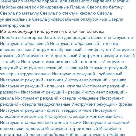
Зенкеры по металлу
Коронки для алмазного сверления
Метчики
Наборы сверел комбинированные
Плашки
Сверла по бетону
Сверла по металлу
Сверла по стеклу и кафелю
Сверла
универсальные
Сверла универсальные опалубочные
Сверла
центрирующие
Металлорежущий инструмент и станочная оснастка
Перейти в категорию
Заготовки для резцов и осевого инструмента
Инструмент абразивный
Инструмент абразивный - головки
шлифовальные
Инструмент абразивный - шлифшкурка
Инструмент
алмазный
Инструмент измерительный
Инструмент измерительный
- калибры
Инструмент измерительный - штанген...
Инструмент
режущий
Инструмент режущий - зенкеры
Инструмент режущий -
зенкеры твердосплавные
Инструмент режущий - зуборезный
Инструмент режущий - метчики
Инструмент режущий - плашки
Инструмент режущий - плашки и клуппы
Инструмент режущий -
развертки
Инструмент режущий - резцы
Инструмент режущий -
сверла
Инструмент режущий - сверла кольцевые
Инструмент
режущий - сверла твердосплавные
Инструмент режущий - фрезы
Инструмент режущий - фрезы твердоспл-ные
Инструмент
слесарно-монтажный
Инструмент слесарно-монтажный-биты
Инструмент слесарно-монтажный-ключи
Инструмент слесарный-
напильники, надфили
Инструмент строительный
Инструмент
строительный-деревообработка
Наборы инструмента
Наборы