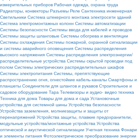
измерительных приборов
Рабочая одежда, охрана труда
Радиаторы, конвекторы
Разъемы
Реле
Сантехника инженерная
Светильники
Система штекерного монтажа электросети зданий
Система электромонтажных колонн
Системы автоматизации
Системы безопасности
Системы ввода для кабелей и проводов
Системы защиты шланговые
Системы обогрева и вентиляции
Системы охлаждения
Системы пожарной, охранной сигнализации
и системы аварийного оповещения
Системы распределения
высокого напряжения
Системы распределения электроэнергии/
распределительные устройства
Системы скрытой проводки под
полом
Системы электрических распределительных шкафов
Системы электропитания
Системы, препятствующие
распространению огня, огнестойкие кабель-каналы
Смартфоны и
планшеты
Соединители для шлангов и рукавов
Строительное и
садовое оборудование
Тара
Телевизоры и аудио- видео техника
Техника для дома
Товары для дома и сада
Установочные
устройства для системной шины
Устройства безопасности
Устройства заземления, молниезащиты и защиты от
перенапряжений
Устройства защиты, плавкие предохранители,
модульные устройства/монтажные устройства
Устройства
оптической и акустической сигнализации
Учетная техника
Фонари
и элементы питания
Фотоэлектрическое преобразование энергии