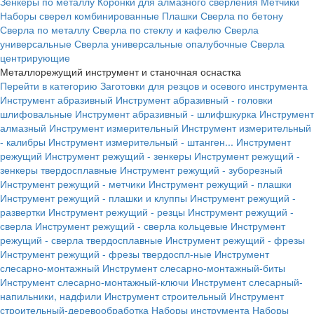
Зенкеры по металлу
Коронки для алмазного сверления
Метчики
Наборы сверел комбинированные
Плашки
Сверла по бетону
Сверла по металлу
Сверла по стеклу и кафелю
Сверла
универсальные
Сверла универсальные опалубочные
Сверла
центрирующие
Металлорежущий инструмент и станочная оснастка
Перейти в категорию
Заготовки для резцов и осевого инструмента
Инструмент абразивный
Инструмент абразивный - головки
шлифовальные
Инструмент абразивный - шлифшкурка
Инструмент
алмазный
Инструмент измерительный
Инструмент измерительный
- калибры
Инструмент измерительный - штанген...
Инструмент
режущий
Инструмент режущий - зенкеры
Инструмент режущий -
зенкеры твердосплавные
Инструмент режущий - зуборезный
Инструмент режущий - метчики
Инструмент режущий - плашки
Инструмент режущий - плашки и клуппы
Инструмент режущий -
развертки
Инструмент режущий - резцы
Инструмент режущий -
сверла
Инструмент режущий - сверла кольцевые
Инструмент
режущий - сверла твердосплавные
Инструмент режущий - фрезы
Инструмент режущий - фрезы твердоспл-ные
Инструмент
слесарно-монтажный
Инструмент слесарно-монтажный-биты
Инструмент слесарно-монтажный-ключи
Инструмент слесарный-
напильники, надфили
Инструмент строительный
Инструмент
строительный-деревообработка
Наборы инструмента
Наборы