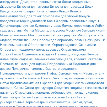
инструмент-
Демонстрационные лотки
Доски гладильные
Дыроколы
Емкости для мусора
Емкости для рассады
Ерши
Канцелярские товары-
Кипятильники
Ковши
Колеса
пневматические для тачек
Комплекты для уборки
Конусы
посадочные
Корнеудалители
Косы и серпы
Крепежные шнуры
Культиваторы ручные
Кухонная утварь
Лампы керосиновые
Лейки
садовые
Лупы
Метлы
Мешки для мусора
Москитол бытовая химия
Мотыги, мотыжки
Моющие и чистящие средства
Мыло туалетное,
жидкое, хозяйственное
Наборы для обработки почвы
Ножи разные
Ножницы разные
Обогреватели-
Ограда садовая
Окномойки
Опоры для поддержки веток деревьев
Опрыскиватели
Органайзеры
Освежители воздуха
Пакеты для мусора
Печное
литьё
Пилы садовые
Пленка самоклеющаяся, клеенка, скатерть
Плечики, вешалки для одежы
Плодосборники
Подставки для
цветов
Поливочная система быстрого соединения
Принадлежности для заточки
Пуфас бытовая химия
Распылители,
пулевизаторы
Рыхлители
Санки
Секаторы, кусторезы и сучкорезы
Сетка противомоскитная
Скреперы для уборки снега
Собиратели
листьев-
Совки
Совки для мусора
Средтсва защиты от насекомых и
грызунов
Стиральные порошки, отбеливатели, конденционеры
Сушилки для белья
Тазы пластмассовые
Тачки-
Тенты
универсальные
Термометры и спиртометры
Тряпки, губки,
салфетки
Тяпки
Укрывной материал
Уплотнители
Уплотнитель