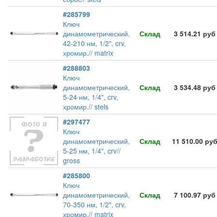
#285799
Ключ
динамометрический,
Склад
3 514.21 руб
42-210 нм, 1/2", crv,
хромир.// matrix
#288803
Ключ
динамометрический,
Склад
3 534.48 руб
5-24 нм, 1/4", crv,
хромир.// stels
#297477
Ключ
динамометрический,
Склад
11 510.00 ру
5-25 нм, 1/4", crv//
gross
#285800
Ключ
динамометрический,
Склад
7 100.97 руб
70-350 нм, 1/2", crv,
хромир.// matrix