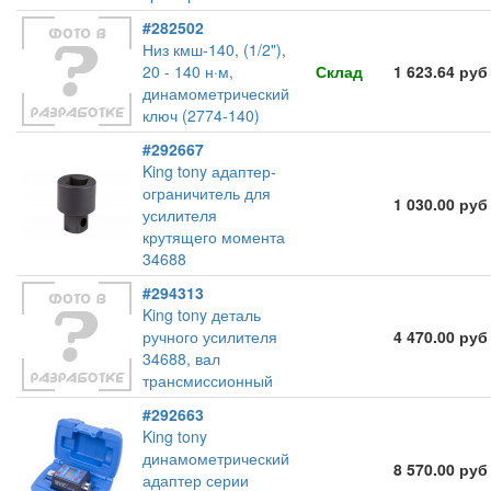
#282502
Низ кмш-140, (1/2"),
20 - 140 н·м,
Склад
1 623.64 руб
динамометрический
ключ (2774-140)
#292667
King tony адаптер-
ограничитель для
1 030.00 руб
усилителя
крутящего момента
34688
#294313
King tony деталь
ручного усилителя
4 470.00 руб
34688, вал
трансмиссионный
#292663
King tony
динамометрический
8 570.00 руб
адаптер серии