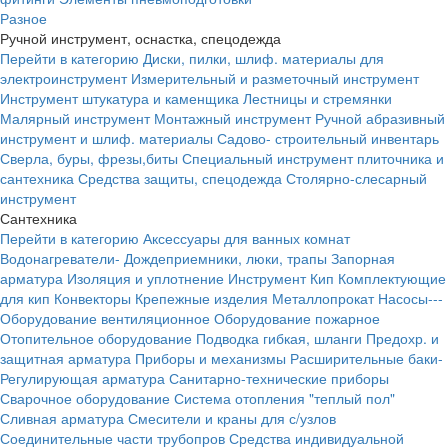
Разное
Ручной инструмент, оснастка, спецодежда
Перейти в категорию
Диски, пилки, шлиф. материалы для
электроинструмент
Измерительный и разметочный инструмент
Инструмент штукатура и каменщика
Лестницы и стремянки
Малярный инструмент
Монтажный инструмент
Ручной абразивный
инструмент и шлиф. материалы
Садово- строительный инвентарь
Сверла, буры, фрезы,биты
Специальный инструмент плиточника и
сантехника
Средства защиты, спецодежда
Столярно-слесарный
инструмент
Сантехника
Перейти в категорию
Аксессуары для ванных комнат
Водонагреватели-
Дождеприемники, люки, трапы
Запорная
арматура
Изоляция и уплотнение
Инструмент
Кип
Комплектующие
для кип
Конвекторы
Крепежные изделия
Металлопрокат
Насосы---
Оборудование вентиляционное
Оборудование пожарное
Отопительное оборудование
Подводка гибкая, шланги
Предохр. и
защитная арматура
Приборы и механизмы
Расширительные баки-
Регулирующая арматура
Санитарно-технические приборы
Сварочное оборудование
Система отопления "теплый пол"
Сливная арматура
Смесители и краны для с/узлов
Соединительные части трубопров
Средства индивидуальной