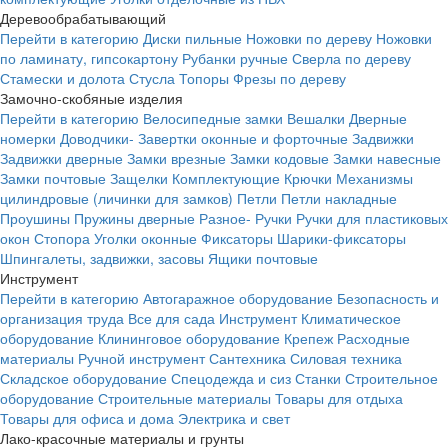
Деревообрабатывающий
Перейти в категорию
Диски пильные
Ножовки по дереву
Ножовки
по ламинату, гипсокартону
Рубанки ручные
Сверла по дереву
Стамески и долота
Стусла
Топоры
Фрезы по дереву
Замочно-скобяные изделия
Перейти в категорию
Велосипедные замки
Вешалки
Дверные
номерки
Доводчики-
Завертки оконные и форточные
Задвижки
Задвижки дверные
Замки врезные
Замки кодовые
Замки навесные
Замки почтовые
Защелки
Комплектующие
Крючки
Механизмы
цилиндровые (личинки для замков)
Петли
Петли накладные
Проушины
Пружины дверные
Разное-
Ручки
Ручки для пластиковых
окон
Стопора
Уголки оконные
Фиксаторы
Шарики-фиксаторы
Шпингалеты, задвижки, засовы
Ящики почтовые
Инструмент
Перейти в категорию
Автогаражное оборудование
Безопасность и
организация труда
Все для сада
Инструмент
Климатическое
оборудование
Клининговое оборудование
Крепеж
Расходные
материалы
Ручной инструмент
Сантехника
Силовая техника
Складское оборудование
Спецодежда и сиз
Станки
Строительное
оборудование
Строительные материалы
Товары для отдыха
Товары для офиса и дома
Электрика и свет
Лако-красочные материалы и грунты