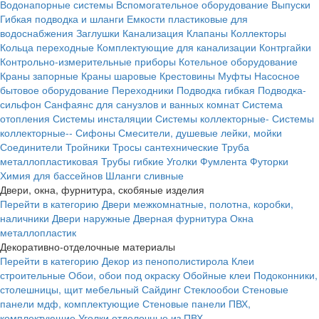
Водонапорные системы
Вспомогательное оборудование
Выпуски
Гибкая подводка и шланги
Емкости пластиковые для
водоснабжения
Заглушки
Канализация
Клапаны
Коллекторы
Кольца переходные
Комплектующие для канализации
Контргайки
Контрольно-измерительные приборы
Котельное оборудование
Краны запорные
Краны шаровые
Крестовины
Муфты
Насосное
бытовое оборудование
Переходники
Подводка гибкая
Подводка-
сильфон
Санфаянс для санузлов и ванных комнат
Система
отопления
Системы инсталяции
Системы коллекторные-
Системы
коллекторные--
Сифоны
Смесители, душевые лейки, мойки
Соединители
Тройники
Тросы сантехнические
Труба
металлопластиковая
Трубы гибкие
Уголки
Фумлента
Футорки
Химия для бассейнов
Шланги сливные
Двери, окна, фурнитура, скобяные изделия
Перейти в категорию
Двери межкомнатные, полотна, коробки,
наличники
Двери наружные
Дверная фурнитура
Окна
металлопластик
Декоративно-отделочные материалы
Перейти в категорию
Декор из пенополистирола
Клеи
строительные
Обои, обои под окраску
Обойные клеи
Подоконники,
столешницы, щит мебельный
Сайдинг
Стеклообои
Стеновые
панели мдф, комплектующие
Стеновые панели ПВХ,
комплектующие
Уголки отделочные из ПВХ