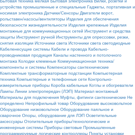
Бытовая техника мелкая
Бытовая электроника
Вилки, розетки и
устройства промышленные и специальные
Гаджеты, портативная и
носимая электроника
Датчики/Сенсоры
Двигатели ворот,
рольставен/насосы/вентиляторы
Изделия для обеспечения
безопасности жизнедеятельности
Изделия крепежные
Изделия
монтажные для коммуникационных сетей
Инструмент и средства
защиты
Инструмент ручной
Инструменты для опрессовки, резки,
снятия изоляции
Источники света
Источники света светодиодные
Кабеленесущие системы
Кабели и провода
Кабельно-
проводниковая продукция
Каналы настенного и потолочного
монтажа
Колодки клеммные
Коммуникационная техника/
компоненты и системы
Компенсаторы сантехнические
Комплектные трансформаторные подстанции
Компьютерная
техника
Компьютерные и телефонные сети
Контрольно-
измерительные приборы
Короба кабельные
Котлы и обогреватели
Лампы
Линии электропередач (ЛЭП)
Материал монтажный
Материалы для подключения
Муфты, фитинги сантехнические
Не
определено
Непрофильный товар
Оборудование высоковольтное
Оборудование низковольтное
Оборудование паяльное и
сварочное
Опоры, оборудование для ЛЭП
Осветительные
аксессуары
Отопительные приборы/технологические и
инженерные системы
Приборы световые
Промышленные
программируемые логические контроллеры
Пункты установки