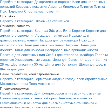
Перейти в категорию
Декоративные порожки
Клеи для напольных
покрытий
Ковровые покрытия
Ламинат
Линолеум
Плинтус
Плитка
ПВХ
Подложка
Спортивные покрытия
Опалубка
Перейти в категорию
Объемная стойка хси
Оснастка, запчасти
Перейти в категорию
Sds-max
Sds-plus
Биты
Коронки
Коронки для
алмазного сверления
Леска для триммера
Насадки для
гравировальных машин
Насадки для реноватора
Ножи для
газонокосилок
Ножи для измельчителей
Патроны
Пилки для
лобзика
Пилки для ножовки
Полировальные принадлежности
Полотна для ленточных пил
Скобы для степлера, плайера
Тарелки
опорные
Универсальные смазки
Цепи для бензопил
Шестигранник
28 мм
Шестигранник 30 мм
Шины для бензопил-
Щетки для дрели
Щетки для ушм
Пены, герметики, клеи строительные
Перейти в категорию
Герметики
Жидкие гвозди
Клеи строительные
Монтажные пены
Пена монтажная
Пневмоинструмент
Перейти в категорию
Для компрессоров и пневмоинструмента-
Пневмоинструментальные наборы-
Пневмокраскопульты-
Ремкомплекты и оснастка для пневмоинструмента
Шланги и
фитинги
Элементы пневмоподготовки