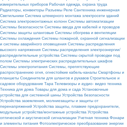
измерительных приборов
Рабочая одежда, охрана труда
Радиаторы, конвекторы
Разъемы
Реле
Сантехника инженерная
Светильники
Система штекерного монтажа электросети зданий
Система электромонтажных колонн
Системы автоматизации
Системы безопасности
Системы ввода для кабелей и проводов
Системы защиты шланговые
Системы обогрева и вентиляции
Системы охлаждения
Системы пожарной, охранной сигнализации
и системы аварийного оповещения
Системы распределения
высокого напряжения
Системы распределения электроэнергии/
распределительные устройства
Системы скрытой проводки под
полом
Системы электрических распределительных шкафов
Системы электропитания
Системы, препятствующие
распространению огня, огнестойкие кабель-каналы
Смартфоны и
планшеты
Соединители для шлангов и рукавов
Строительное и
садовое оборудование
Тара
Телевизоры и аудио- видео техника
Техника для дома
Товары для дома и сада
Установочные
устройства для системной шины
Устройства безопасности
Устройства заземления, молниезащиты и защиты от
перенапряжений
Устройства защиты, плавкие предохранители,
модульные устройства/монтажные устройства
Устройства
оптической и акустической сигнализации
Учетная техника
Фонари
и элементы питания
Фотоэлектрическое преобразование энергии