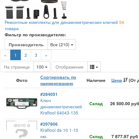
Ремонтные комплекты для динамометрических ключей
54
товара
Фильтр по производителю:
Toggle Dropdown
Производитель
Все (210)
(current)
«
1
2
3
»
Toggle Dropdown
Toggle Dropdown
На странице
100
Отображение
Сортировать по
Фото
Наличие
Цена
(От 
наименованию
#284051
Ключ
Склад
26 500.00 ру
динамометрический
Kraftool 64043-135
#297806
Kraftool ds-10 1-10
нм,
Склад
7 877.97 руб