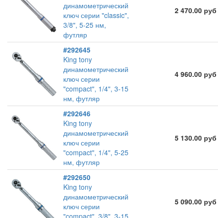
динамометрический
2 470.00 руб
ключ серии "classic",
3/8", 5-25 нм,
футляр
#292645
King tony
динамометрический
4 960.00 руб
ключ серии
"compact", 1/4", 3-15
нм, футляр
#292646
King tony
динамометрический
5 130.00 руб
ключ серии
"compact", 1/4", 5-25
нм, футляр
#292650
King tony
динамометрический
5 090.00 руб
ключ серии
"compact", 3/8", 3-15