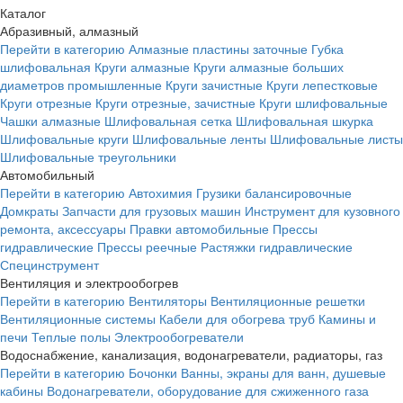
Каталог
Абразивный, алмазный
Перейти в категорию
Алмазные пластины заточные
Губка
шлифовальная
Круги алмазные
Круги алмазные больших
диаметров промышленные
Круги зачистные
Круги лепестковые
Круги отрезные
Круги отрезные, зачистные
Круги шлифовальные
Чашки алмазные
Шлифовальная сетка
Шлифовальная шкурка
Шлифовальные круги
Шлифовальные ленты
Шлифовальные листы
Шлифовальные треугольники
Автомобильный
Перейти в категорию
Автохимия
Грузики балансировочные
Домкраты
Запчасти для грузовых машин
Инструмент для кузовного
ремонта, аксессуары
Правки автомобильные
Прессы
гидравлические
Прессы реечные
Растяжки гидравлические
Специнструмент
Вентиляция и электрообогрев
Перейти в категорию
Вентиляторы
Вентиляционные решетки
Вентиляционные системы
Кабели для обогрева труб
Камины и
печи
Теплые полы
Электрообогреватели
Водоснабжение, канализация, водонагреватели, радиаторы, газ
Перейти в категорию
Бочонки
Ванны, экраны для ванн, душевые
кабины
Водонагреватели, оборудование для сжиженного газа