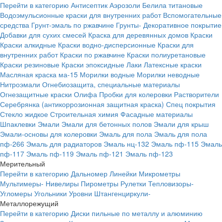
Перейти в категорию
Антисептик
Аэрозоли
Белила титановые
Водоэмульсионные краски для внутренних работ
Вспомогательные
средства
Грунт-эмаль по ржавчине
Грунты-
Декоративное покрытие
Добавки для сухих смесей
Краска для деревянных домов
Краски
Краски алкидные
Краски водно-дисперсионные
Краски для
внутренних работ
Краски по ржавчине
Краски полиуретановые
Краски резиновые
Краски эпоксидные
Лаки
Латексные краски
Масляная краска ма-15
Морилки водные
Морилки неводные
Нитроэмали
Огнебиозащита, специальные материалы
Огнезащитные краски
Олифа
Пробки для колеровки
Растворители
Серебрянка (антикоррозионная защитная краска)
Спец покрытия
Стекло жидкое
Строительная химия
Фасадные материалы
Шпаклевки
Эмали
Эмали для бетонных полов
Эмали для крыш
Эмали-основы для колеровки
Эмаль для пола
Эмаль для пола
пф-266
Эмаль для радиаторов
Эмаль нц-132
Эмаль пф-115
Эмаль
пф-117
Эмаль пф-119
Эмаль пф-121
Эмаль пф-123
Мерительный
Перейти в категорию
Дальномер
Линейки
Микрометры
Мультимеры-
Нивелиры
Пирометры
Рулетки
Тепловизоры-
Угломеры
Угольники
Уровни
Штангенциркули-
Металлорежущий
Перейти в категорию
Диски пильные по металлу и алюминию