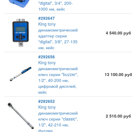
"digital", 3/4", 200-
1000 нм, кейс
#292647
King tony
динамометрический
4 540.00 руб
адаптер серии
"digital", 3/8", 27-135
нм, кейс
#292656
King tony
динамометрический
ключ серии "buzzer",
13 100.00 ру
1/2", 40-200 нм,
цифровой дисплей,
кейс
#292652
King tony
динамометрический
2 510.00 руб
ключ серии "classic",
1/2", 42-210 нм,
футляр