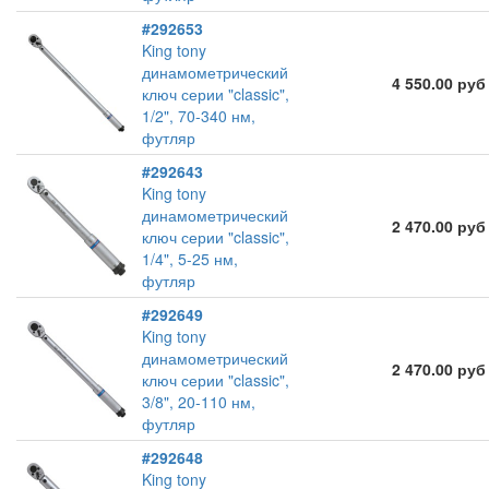
#292653
King tony
динамометрический
4 550.00 руб
ключ серии "classic",
1/2", 70-340 нм,
футляр
#292643
King tony
динамометрический
2 470.00 руб
ключ серии "classic",
1/4", 5-25 нм,
футляр
#292649
King tony
динамометрический
2 470.00 руб
ключ серии "classic",
3/8", 20-110 нм,
футляр
#292648
King tony