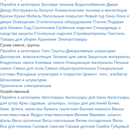
Перейти в категорию
Бытовая техника
Водоснабжение
Двери
Декор
Инструменты
Каталог
Климатическая техника и вентиляция
Краски
Кухни
Мебель
Напольные покрытия
Новый год
Окна
Окна и
двери
Освещение
Отопительное оборудование
Плитка
Подарки
для близких
Сад
Сантехника
Скобяные изделия
Спецодежда и
средства защиты
Столярные изделия
Стройматериалы
Текстиль
Товары для уборки
Хранение
Электротовары
Сухие смеси, грунты
Перейти в категорию
Гипс
Грунты
Декоративные штукатурки
Дисперсия, влагоизоляция
Затирки для швов
Защитные материалы
Кладочные смеси
Клеевые смеси
Очищающие материалы
Печные
смеси
Смеси для пола
Смеси общестроительные
Специальные
составы
Фасадные штукатурки и покрытия
Цемент, гипс, алебастр
Шпаклевки и штукатурки
Удлинители электрические
Хозяйственный
Перейти в категорию
Автотовары
Аксессуары для бани
Аксессуары
для штор
Арки садовые, шпалеры, опоры для растений
Бочки,
баки, фляги, канистры
Бумага туалетная
Ванная комната
Ванны
пластмассовые
Ведра пластмассовые
Веники
Веревка, шпагат,
фалы
Весы кухонные
Весы напольные
Вилки посадочные
Вилы
Все для пикника
Газовые горелки
Горшки детские
Грабли
Губцевый