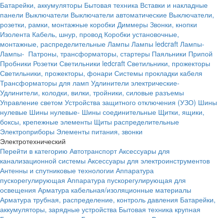
Батарейки, аккумуляторы
Бытовая техника
Вставки и накладные
панели
Выключатели
Выключатели автоматические
Выключатели,
розетки, рамки, монтажные коробки
Диммеры
Звонки, кнопки
Изолента
Кабель, шнур, провод
Коробки установочные,
монтажные, распределительные
Лампы
Лампы ledcraft
Лампы-
Лампы-
Патроны, трансформаторы, стартеры
Паяльники
Припой
Пробники
Розетки
Светильники ledcraft
Светильники, прожекторы
Светильники, прожекторы, фонари
Системы прокладки кабеля
Трансформаторы для ламп
Удлинители электрические-
Удлинители, колодки, вилки, тройники, силовые разъемы
Управление светом
Устройства защитного отключения (УЗО)
Шины
нулевые
Шины нулевые-
Шины соединительные
Щитки, ящики,
боксы, крепежные элементы
Щиты распределительные
Электроприборы
Элементы питания, звонки
Электротехнический
Перейти в категорию
Автотранспорт
Аксессуары для
канализационной системы
Аксессуары для электроинструментов
Антенны и спутниковые технологии
Аппаратура
пускорегулирующая
Аппаратура пускорегулирующая для
освещения
Арматура кабельная/изоляционные материалы
Арматура трубная, распределение, контроль давления
Батарейки,
аккумуляторы, зарядные устройства
Бытовая техника крупная