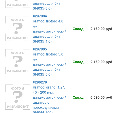
адаптер для бит
(64035-3.0)
#297804
Kraftool fix-torq 4.0
нм
Склад
2 169.99 руб
динамометрический
адаптер для бит
(64035-4.0)
#297805
Kraftool fix-torq 5.0
нм
Склад
2 169.99 руб
динамометрический
адаптер для бит
(64035-5.0)
#296279
Kraftool grand, 1/2",
40 - 200 н·м,
динамометрический
Склад
6 590.00 руб
адаптер с
переходниками
(64044-200)