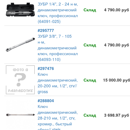
ЗУБР 1/4", 2 - 24 н·м,
динамометрический
Склад
4 790.00 руб
ключ, профессионал
(64091-025)
#295777
ЗУБР 3/8", 7 - 105
н·м,
Склад
4 790.00 руб
динамометрический
ключ, профессионал
(64093-110)
#297476
Ключ
динамометрический,
Склад
15 000.00 ру
20-200 нм, 1/2", crv//
gross
#288804
Ключ
динамометрический,
Склад
3 698.97 руб
28-210 нм, 1/2", crv,
хромир., быстрый
сброс// stels