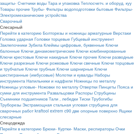
защиты-
Счетчики воды
Тара и упаковка
Теплосчетч. и оборуд. куу
Товары прочие
Трубы-
Фильтры водоподготовки бытовые
Фильтры-
Электромеханические устройства
Сварочный
Слесарный
Перейти в категорию
Болторезы и ножницы арматурные
Верстаки
Головка ударная
Головки торцевые
Губцевый инструмент
Заклепочники
Зубила
Клеймы цифровые, буквенные
Ключи
балонные
Ключи динамометрические
Ключи комбинированные
Ключи крестовые
Ключи накидные
Ключи прочие
Ключи разводные
Ключи разрезные
Ключи рожковые
Ключи свечные
Ключи торцовые
и трубчатые
Ключи трубные
Ключи шарнирные
Ключи
шестигранные (имбусовые)
Молотки и кувалды
Наборы
инструмента
Напильники и надфили
Ножницы по металлу
Ножницы угловые-
Ножовки по металлу
Отвертки
Пинцеты
Пояса и
сумки для инструмента
Развальцовки
Распоры
Струбцины
Съемники подшипников
Тали , лебедки
Тиски
Трубогибы
Труборезы
Экстрамощная стальная угловая струбцина для
сварочных работ kraftool extrem c90 две опорные поверхно
Ящики
слесарные
Спецодежда
Перейти в категорию
Брюки-
Куртки-
Маски, респираторы
Очки