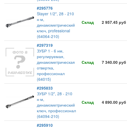
#295776
Stayer 1/2", 28 - 210
н·м,
Склад
2 957.45 руб
динамометрический
ключ, professional
(64064-210)
#297319
ЗУБР 1 - 6 нм,
регулируемая,
динамометрическая
Склад
7 340.00 руб
отвертка,
профессионал
(64015)
#295833
ЗУБР 1/2", 28 - 210
н·м,
Склад
4 890.00 руб
динамометрический
ключ, профессионал
(64094-210)
#295910