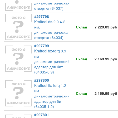
динамометрическая
отвертка (64037)
#297798
Kraftool ds-2 0.4-2
нм,
Склад
7 229.03 руб
динамометрическая
отвертка (64034)
#297799
Kraftool fix-torq 0.9
нм
Склад
2 169.99 руб
динамометрический
адаптер для бит
(64035-0.9)
#297800
Kraftool fix-torq 1.2
нм
Склад
2 169.99 руб
динамометрический
адаптер для бит
(64035-1.2)
#297801