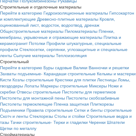
Перчатки
Полукомбинезоны
Рукавицы
Строительные и отделочные материалы
Перейти в категорию
Гидроизоляционные материалы
Гипсокартон
и комплектующие
Древесно-плитные материалы
Кровля,
оцинкованный лист, водосток, водоотвод, дренаж
Общестроительные материалы
Пиломатериалы
Пленки,
мембраны, укрывочные и отражающие материалы
Плитка и
керамогранит
Потолки
Профили штукатурные, специальные
профили
Стеклосетки, серпянки, углозащитные и специальные
ленты
Сыпучие материалы
Теплоизоляция
Строительный
Перейти в категорию
Буры садовые
Валики
Ванночки и решетки
Захваты подъемные-
Карандаши строительные
Кельмы и мастерки
Кисти
Козлы строительные
Крестики для плитки
Лестницы
Ломы,
гвоздодеры
Лопаты
Маркеры строительные
Миксеры
Ножи и
скребки
Отвесы строительные
Пистолеты для герметиков
Пистолеты для монтажной пены
Пистолеты скобозабивные
Пистолеты термоклеящие
Пленка защитная
Плиткорезы
Подъемники
Правила строительные
Сетки и бинты строительные
Скотч и ленты
Стеклорезы
Столы и стойки
Строительные ведра и
тазы
Тачки строительные-
Терки и гладилки
Черенки
Шпатели
Щетки по металлу
Стройматериалы