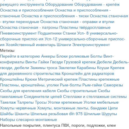
режущего инструмента
Оборудование
Оборудование - крепёж
Оснастка и приспособления
Оснастка и приспособления -
станочные
Оснастка и приспособления - тиски
Оснастка станочная
- втулки переходные
Оснастка станочная - оправки и втулки
Оснастка станочная - патроны
Пластины твёрдосплавные
Пневмоинструмент
Подшипники
Станки
Усп- 8 универсально-
сборочные приспос-ия
Усп-12 универсально-сборочные приспос-
ия
Хозяйственный инвентарь
Шланги
Электроинструмент
Метизы
Перейти в категорию
Анкеры
Блоки роликовые
Болты
Винт-
конфирматы
Винты
Гайки
Гвозди
Грузовой крепеж
Дюбели
Дюбель-
гвозди, дюбели
Зажимы троса
Заклепки
Карабины
Коуши
Крепеж
для деревянного строительства
Кронштейн для радиаторов
Кронштейны
Крюки
Метрический крепеж
Пластины крепежные
Пластины, кронштейны, уголки
Рым-болты
Рым-гайки
Саморезы
Скобы для крепления кабеля
Скобы строительные
Скобы
такелажные
Соединители цепей
Стеллажи и стеллажные системы
Такелаж
Талрепы
Тросы
Уголки крепежные
Уголки мебельные
Хомуты червячные
Хомуты, монтажные ленты, бандажи
Цепи
Шайбы
Шканты
Шпилька резьбовая din 975
Шпильки
Шурупы
Наборы слесарно-монтажные
Напольные покрытия, плинтуса ПВХ, пороги, подложки, клеи