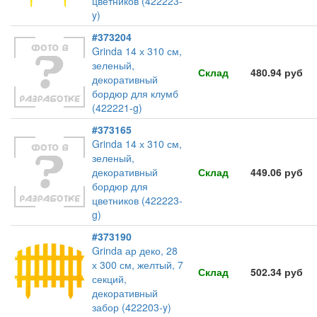
цветников (422223-
y)
#373204
Grinda 14 х 310 см,
зеленый,
Склад
480.94 руб
декоративный
бордюр для клумб
(422221-g)
#373165
Grinda 14 х 310 см,
зеленый,
декоративный
Склад
449.06 руб
бордюр для
цветников (422223-
g)
#373190
Grinda ар деко, 28
х 300 см, желтый, 7
Склад
502.34 руб
секций,
декоративный
забор (422203-y)