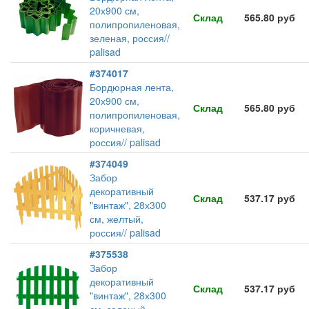
20х900 см,
Склад
565.80 руб
полипропиленовая,
зеленая, россия//
palisad
#374017
Бордюрная лента,
20х900 см,
Склад
565.80 руб
полипропиленовая,
коричневая,
россия// palisad
#374049
Забор
декоративный
Склад
537.17 руб
"винтаж", 28х300
см, желтый,
россия// palisad
#375538
Забор
декоративный
Склад
537.17 руб
"винтаж", 28х300