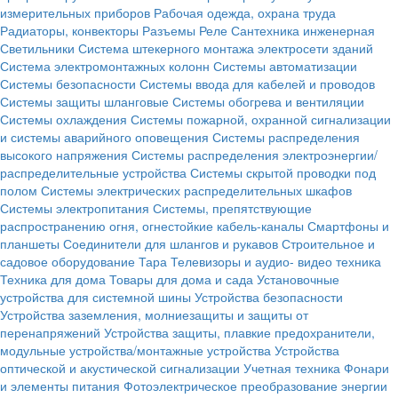
измерительных приборов
Рабочая одежда, охрана труда
Радиаторы, конвекторы
Разъемы
Реле
Сантехника инженерная
Светильники
Система штекерного монтажа электросети зданий
Система электромонтажных колонн
Системы автоматизации
Системы безопасности
Системы ввода для кабелей и проводов
Системы защиты шланговые
Системы обогрева и вентиляции
Системы охлаждения
Системы пожарной, охранной сигнализации
и системы аварийного оповещения
Системы распределения
высокого напряжения
Системы распределения электроэнергии/
распределительные устройства
Системы скрытой проводки под
полом
Системы электрических распределительных шкафов
Системы электропитания
Системы, препятствующие
распространению огня, огнестойкие кабель-каналы
Смартфоны и
планшеты
Соединители для шлангов и рукавов
Строительное и
садовое оборудование
Тара
Телевизоры и аудио- видео техника
Техника для дома
Товары для дома и сада
Установочные
устройства для системной шины
Устройства безопасности
Устройства заземления, молниезащиты и защиты от
перенапряжений
Устройства защиты, плавкие предохранители,
модульные устройства/монтажные устройства
Устройства
оптической и акустической сигнализации
Учетная техника
Фонари
и элементы питания
Фотоэлектрическое преобразование энергии