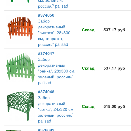
см, зеленый,
россия// palisad
#374050
Забор
декоративный
Склад
537.17 руб
"винтаж", 28х300
см, терракот,
россия// palisad
#374047
Забор
декоративный
Склад
537.17 руб
"рейка", 28х300 см,
зеленый, россия//
palisad
#374048
Забор
декоративный
Склад
518.00 руб
"сетка", 24х320 см,
зеленый, россия//
palisad
#376892