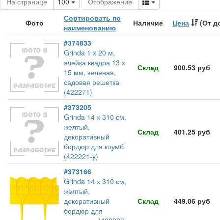
Toggle Dropdown
Toggle Dropdown
На странице
100
Отображение
Сортировать по
Фото
Наличие
Цена
(От д
наименованию
#374833
Grinda 1 x 20 м,
ячейка квадра 13 х
Склад
900.53 руб
15 мм, зеленая,
садовая решетка
(422271)
#373205
Grinda 14 х 310 см,
желтый,
Склад
401.25 руб
декоративный
бордюр для клумб
(422221-y)
#373166
Grinda 14 х 310 см,
желтый,
декоративный
Склад
449.06 руб
бордюр для