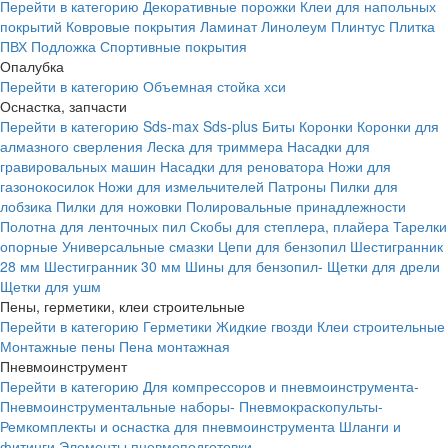
Перейти в категорию
Декоративные порожки
Клеи для напольных
покрытий
Ковровые покрытия
Ламинат
Линолеум
Плинтус
Плитка
ПВХ
Подложка
Спортивные покрытия
Опалубка
Перейти в категорию
Объемная стойка хси
Оснастка, запчасти
Перейти в категорию
Sds-max
Sds-plus
Биты
Коронки
Коронки для
алмазного сверления
Леска для триммера
Насадки для
гравировальных машин
Насадки для реноватора
Ножи для
газонокосилок
Ножи для измельчителей
Патроны
Пилки для
лобзика
Пилки для ножовки
Полировальные принадлежности
Полотна для ленточных пил
Скобы для степлера, плайера
Тарелки
опорные
Универсальные смазки
Цепи для бензопил
Шестигранник
28 мм
Шестигранник 30 мм
Шины для бензопил-
Щетки для дрели
Щетки для ушм
Пены, герметики, клеи строительные
Перейти в категорию
Герметики
Жидкие гвозди
Клеи строительные
Монтажные пены
Пена монтажная
Пневмоинструмент
Перейти в категорию
Для компрессоров и пневмоинструмента-
Пневмоинструментальные наборы-
Пневмокраскопульты-
Ремкомплекты и оснастка для пневмоинструмента
Шланги и
фитинги
Элементы пневмоподготовки