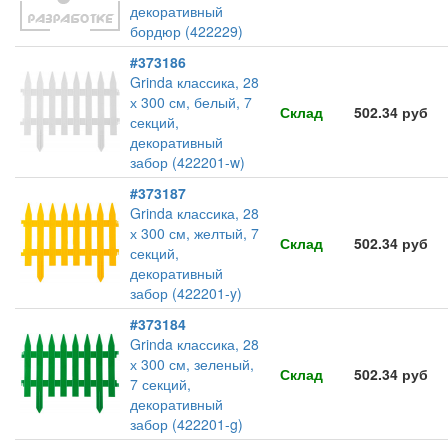
декоративный
бордюр (422229)
#373186
Grinda классика, 28
х 300 см, белый, 7
Склад
502.34 руб
секций,
декоративный
забор (422201-w)
#373187
Grinda классика, 28
х 300 см, желтый, 7
Склад
502.34 руб
секций,
декоративный
забор (422201-y)
#373184
Grinda классика, 28
х 300 см, зеленый,
Склад
502.34 руб
7 секций,
декоративный
забор (422201-g)