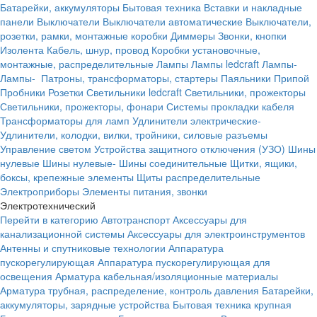
Батарейки, аккумуляторы
Бытовая техника
Вставки и накладные
панели
Выключатели
Выключатели автоматические
Выключатели,
розетки, рамки, монтажные коробки
Диммеры
Звонки, кнопки
Изолента
Кабель, шнур, провод
Коробки установочные,
монтажные, распределительные
Лампы
Лампы ledcraft
Лампы-
Лампы-
Патроны, трансформаторы, стартеры
Паяльники
Припой
Пробники
Розетки
Светильники ledcraft
Светильники, прожекторы
Светильники, прожекторы, фонари
Системы прокладки кабеля
Трансформаторы для ламп
Удлинители электрические-
Удлинители, колодки, вилки, тройники, силовые разъемы
Управление светом
Устройства защитного отключения (УЗО)
Шины
нулевые
Шины нулевые-
Шины соединительные
Щитки, ящики,
боксы, крепежные элементы
Щиты распределительные
Электроприборы
Элементы питания, звонки
Электротехнический
Перейти в категорию
Автотранспорт
Аксессуары для
канализационной системы
Аксессуары для электроинструментов
Антенны и спутниковые технологии
Аппаратура
пускорегулирующая
Аппаратура пускорегулирующая для
освещения
Арматура кабельная/изоляционные материалы
Арматура трубная, распределение, контроль давления
Батарейки,
аккумуляторы, зарядные устройства
Бытовая техника крупная