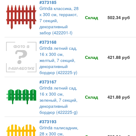
#373185
Grinda классика, 28
х 300 см, терракот,
Склад
502.34 руб
7 секций,
декоративный
забор (422201-t)
#373168
Grinda летний сад,
16 x 300 см,
Склад
421.88 руб
желтый, 7 секций,
декоративный
бордюр (422225-y)
#373167
Grinda летний сад,
16 x 300 см,
Склад
421.88 руб
зеленый, 7 секций,
декоративный
бордюр (422225-g)
#373193
Grinda палисадник,
28 х 300 см,