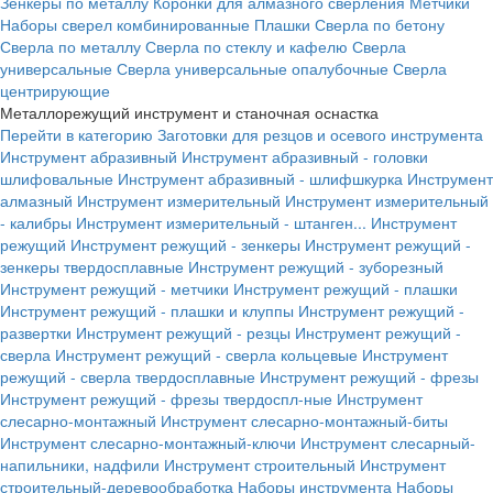
Зенкеры по металлу
Коронки для алмазного сверления
Метчики
Наборы сверел комбинированные
Плашки
Сверла по бетону
Сверла по металлу
Сверла по стеклу и кафелю
Сверла
универсальные
Сверла универсальные опалубочные
Сверла
центрирующие
Металлорежущий инструмент и станочная оснастка
Перейти в категорию
Заготовки для резцов и осевого инструмента
Инструмент абразивный
Инструмент абразивный - головки
шлифовальные
Инструмент абразивный - шлифшкурка
Инструмент
алмазный
Инструмент измерительный
Инструмент измерительный
- калибры
Инструмент измерительный - штанген...
Инструмент
режущий
Инструмент режущий - зенкеры
Инструмент режущий -
зенкеры твердосплавные
Инструмент режущий - зуборезный
Инструмент режущий - метчики
Инструмент режущий - плашки
Инструмент режущий - плашки и клуппы
Инструмент режущий -
развертки
Инструмент режущий - резцы
Инструмент режущий -
сверла
Инструмент режущий - сверла кольцевые
Инструмент
режущий - сверла твердосплавные
Инструмент режущий - фрезы
Инструмент режущий - фрезы твердоспл-ные
Инструмент
слесарно-монтажный
Инструмент слесарно-монтажный-биты
Инструмент слесарно-монтажный-ключи
Инструмент слесарный-
напильники, надфили
Инструмент строительный
Инструмент
строительный-деревообработка
Наборы инструмента
Наборы