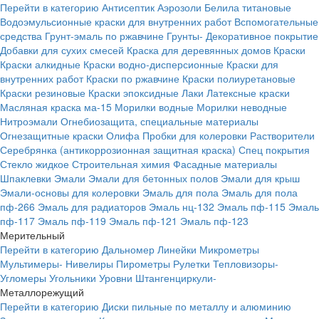
Перейти в категорию
Антисептик
Аэрозоли
Белила титановые
Водоэмульсионные краски для внутренних работ
Вспомогательные
средства
Грунт-эмаль по ржавчине
Грунты-
Декоративное покрытие
Добавки для сухих смесей
Краска для деревянных домов
Краски
Краски алкидные
Краски водно-дисперсионные
Краски для
внутренних работ
Краски по ржавчине
Краски полиуретановые
Краски резиновые
Краски эпоксидные
Лаки
Латексные краски
Масляная краска ма-15
Морилки водные
Морилки неводные
Нитроэмали
Огнебиозащита, специальные материалы
Огнезащитные краски
Олифа
Пробки для колеровки
Растворители
Серебрянка (антикоррозионная защитная краска)
Спец покрытия
Стекло жидкое
Строительная химия
Фасадные материалы
Шпаклевки
Эмали
Эмали для бетонных полов
Эмали для крыш
Эмали-основы для колеровки
Эмаль для пола
Эмаль для пола
пф-266
Эмаль для радиаторов
Эмаль нц-132
Эмаль пф-115
Эмаль
пф-117
Эмаль пф-119
Эмаль пф-121
Эмаль пф-123
Мерительный
Перейти в категорию
Дальномер
Линейки
Микрометры
Мультимеры-
Нивелиры
Пирометры
Рулетки
Тепловизоры-
Угломеры
Угольники
Уровни
Штангенциркули-
Металлорежущий
Перейти в категорию
Диски пильные по металлу и алюминию