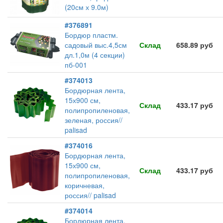
(20см х 9.0м)
#376891
Бордюр пластм.
садовый выс.4,5см
Склад
658.89 руб
дл.1,0м (4 секции)
пб-001
#374013
Бордюрная лента,
15х900 см,
Склад
433.17 руб
полипропиленовая,
зеленая, россия//
palisad
#374016
Бордюрная лента,
15х900 см,
Склад
433.17 руб
полипропиленовая,
коричневая,
россия// palisad
#374014
Бордюрная лента,