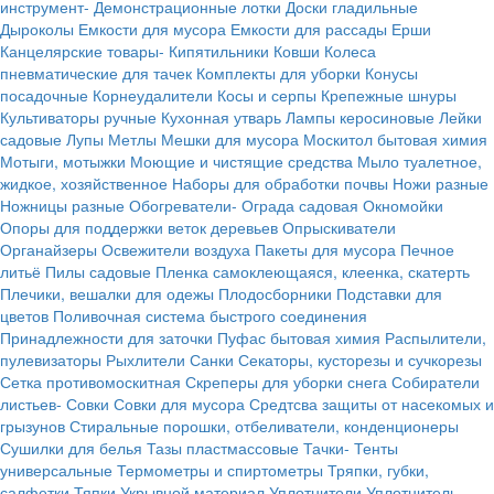
инструмент-
Демонстрационные лотки
Доски гладильные
Дыроколы
Емкости для мусора
Емкости для рассады
Ерши
Канцелярские товары-
Кипятильники
Ковши
Колеса
пневматические для тачек
Комплекты для уборки
Конусы
посадочные
Корнеудалители
Косы и серпы
Крепежные шнуры
Культиваторы ручные
Кухонная утварь
Лампы керосиновые
Лейки
садовые
Лупы
Метлы
Мешки для мусора
Москитол бытовая химия
Мотыги, мотыжки
Моющие и чистящие средства
Мыло туалетное,
жидкое, хозяйственное
Наборы для обработки почвы
Ножи разные
Ножницы разные
Обогреватели-
Ограда садовая
Окномойки
Опоры для поддержки веток деревьев
Опрыскиватели
Органайзеры
Освежители воздуха
Пакеты для мусора
Печное
литьё
Пилы садовые
Пленка самоклеющаяся, клеенка, скатерть
Плечики, вешалки для одежы
Плодосборники
Подставки для
цветов
Поливочная система быстрого соединения
Принадлежности для заточки
Пуфас бытовая химия
Распылители,
пулевизаторы
Рыхлители
Санки
Секаторы, кусторезы и сучкорезы
Сетка противомоскитная
Скреперы для уборки снега
Собиратели
листьев-
Совки
Совки для мусора
Средтсва защиты от насекомых и
грызунов
Стиральные порошки, отбеливатели, конденционеры
Сушилки для белья
Тазы пластмассовые
Тачки-
Тенты
универсальные
Термометры и спиртометры
Тряпки, губки,
салфетки
Тяпки
Укрывной материал
Уплотнители
Уплотнитель