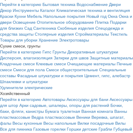
Перейти в категорию
Бытовая техника
Водоснабжение
Двери
Декор
Инструменты
Каталог
Климатическая техника и вентиляция
Краски
Кухни
Мебель
Напольные покрытия
Новый год
Окна
Окна и
двери
Освещение
Отопительное оборудование
Плитка
Подарки
для близких
Сад
Сантехника
Скобяные изделия
Спецодежда и
средства защиты
Столярные изделия
Стройматериалы
Текстиль
Товары для уборки
Хранение
Электротовары
Сухие смеси, грунты
Перейти в категорию
Гипс
Грунты
Декоративные штукатурки
Дисперсия, влагоизоляция
Затирки для швов
Защитные материалы
Кладочные смеси
Клеевые смеси
Очищающие материалы
Печные
смеси
Смеси для пола
Смеси общестроительные
Специальные
составы
Фасадные штукатурки и покрытия
Цемент, гипс, алебастр
Шпаклевки и штукатурки
Удлинители электрические
Хозяйственный
Перейти в категорию
Автотовары
Аксессуары для бани
Аксессуары
для штор
Арки садовые, шпалеры, опоры для растений
Бочки,
баки, фляги, канистры
Бумага туалетная
Ванная комната
Ванны
пластмассовые
Ведра пластмассовые
Веники
Веревка, шпагат,
фалы
Весы кухонные
Весы напольные
Вилки посадочные
Вилы
Все для пикника
Газовые горелки
Горшки детские
Грабли
Губцевый