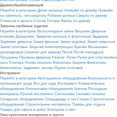
Деревообрабатывающий
Перейти в категорию
Диски пильные
Ножовки по дереву
Ножовки
по ламинату, гипсокартону
Рубанки ручные
Сверла по дереву
Стамески и долота
Стусла
Топоры
Фрезы по дереву
Замочно-скобяные изделия
Перейти в категорию
Велосипедные замки
Вешалки
Дверные
номерки
Доводчики-
Завертки оконные и форточные
Задвижки
Задвижки дверные
Замки врезные
Замки кодовые
Замки навесные
Замки почтовые
Защелки
Комплектующие
Крючки
Механизмы
цилиндровые (личинки для замков)
Петли
Петли накладные
Проушины
Пружины дверные
Разное-
Ручки
Ручки для пластиковых
окон
Стопора
Уголки оконные
Фиксаторы
Шарики-фиксаторы
Шпингалеты, задвижки, засовы
Ящики почтовые
Инструмент
Перейти в категорию
Автогаражное оборудование
Безопасность и
организация труда
Все для сада
Инструмент
Климатическое
оборудование
Клининговое оборудование
Крепеж
Расходные
материалы
Ручной инструмент
Сантехника
Силовая техника
Складское оборудование
Спецодежда и сиз
Станки
Строительное
оборудование
Строительные материалы
Товары для отдыха
Товары для офиса и дома
Электрика и свет
Лако-красочные материалы и грунты