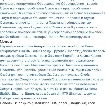
режущего инструмента
Оборудование
Оборудование - крепёж
Оснастка и приспособления
Оснастка и приспособления -
станочные
Оснастка и приспособления - тиски
Оснастка станочная
- втулки переходные
Оснастка станочная - оправки и втулки
Оснастка станочная - патроны
Пластины твёрдосплавные
Пневмоинструмент
Подшипники
Станки
Усп- 8 универсально-
сборочные приспос-ия
Усп-12 универсально-сборочные приспос-
ия
Хозяйственный инвентарь
Шланги
Электроинструмент
Метизы
Перейти в категорию
Анкеры
Блоки роликовые
Болты
Винт-
конфирматы
Винты
Гайки
Гвозди
Грузовой крепеж
Дюбели
Дюбель-
гвозди, дюбели
Зажимы троса
Заклепки
Карабины
Коуши
Крепеж
для деревянного строительства
Кронштейн для радиаторов
Кронштейны
Крюки
Метрический крепеж
Пластины крепежные
Пластины, кронштейны, уголки
Рым-болты
Рым-гайки
Саморезы
Скобы для крепления кабеля
Скобы строительные
Скобы
такелажные
Соединители цепей
Стеллажи и стеллажные системы
Такелаж
Талрепы
Тросы
Уголки крепежные
Уголки мебельные
Хомуты червячные
Хомуты, монтажные ленты, бандажи
Цепи
Шайбы
Шканты
Шпилька резьбовая din 975
Шпильки
Шурупы
Наборы слесарно-монтажные
Напольные покрытия, плинтуса ПВХ, пороги, подложки, клеи