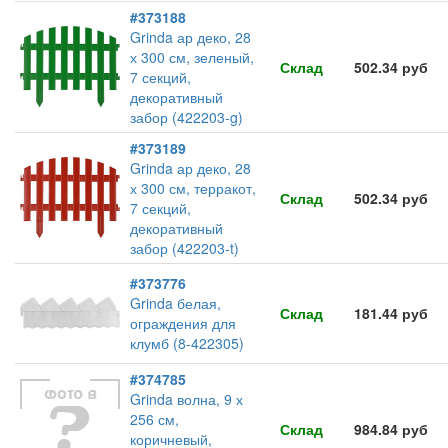
#373188
Grinda ар деко, 28
х 300 см, зеленый,
Склад
502.34 руб
7 секций,
декоративный
забор (422203-g)
#373189
Grinda ар деко, 28
х 300 см, терракот,
Склад
502.34 руб
7 секций,
декоративный
забор (422203-t)
#373776
Grinda белая,
Склад
181.44 руб
ограждения для
клумб (8-422305)
#374785
Grinda волна, 9 х
256 см,
Склад
984.84 руб
коричневый,