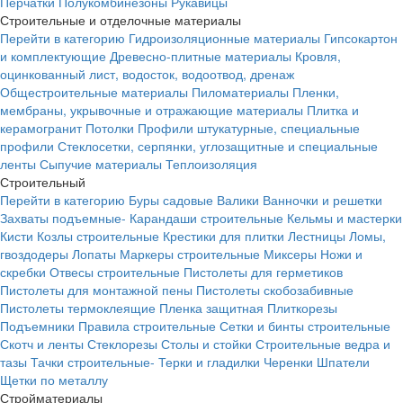
Перчатки
Полукомбинезоны
Рукавицы
Строительные и отделочные материалы
Перейти в категорию
Гидроизоляционные материалы
Гипсокартон
и комплектующие
Древесно-плитные материалы
Кровля,
оцинкованный лист, водосток, водоотвод, дренаж
Общестроительные материалы
Пиломатериалы
Пленки,
мембраны, укрывочные и отражающие материалы
Плитка и
керамогранит
Потолки
Профили штукатурные, специальные
профили
Стеклосетки, серпянки, углозащитные и специальные
ленты
Сыпучие материалы
Теплоизоляция
Строительный
Перейти в категорию
Буры садовые
Валики
Ванночки и решетки
Захваты подъемные-
Карандаши строительные
Кельмы и мастерки
Кисти
Козлы строительные
Крестики для плитки
Лестницы
Ломы,
гвоздодеры
Лопаты
Маркеры строительные
Миксеры
Ножи и
скребки
Отвесы строительные
Пистолеты для герметиков
Пистолеты для монтажной пены
Пистолеты скобозабивные
Пистолеты термоклеящие
Пленка защитная
Плиткорезы
Подъемники
Правила строительные
Сетки и бинты строительные
Скотч и ленты
Стеклорезы
Столы и стойки
Строительные ведра и
тазы
Тачки строительные-
Терки и гладилки
Черенки
Шпатели
Щетки по металлу
Стройматериалы