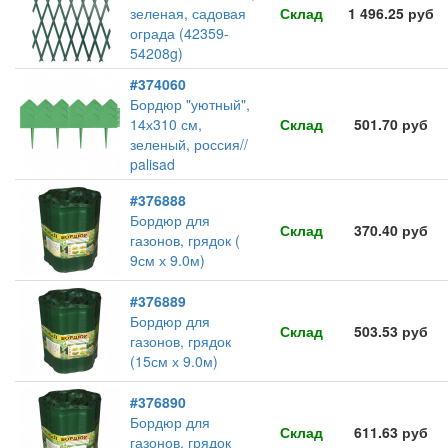
зеленая, садовая
Склад
1 496.25 руб
ограда (42359-
54208g)
#374060
Бордюр "уютный",
14х310 см,
Склад
501.70 руб
зеленый, россия//
palisad
#376888
Бордюр для
Склад
370.40 руб
газонов, грядок (
9см х 9.0м)
#376889
Бордюр для
Склад
503.53 руб
газонов, грядок
(15см х 9.0м)
#376890
Бордюр для
Склад
611.63 руб
газонов, грядок