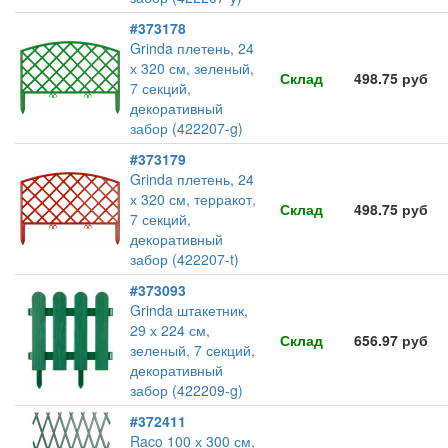
#373178
Grinda плетень, 24
х 320 см, зеленый,
Склад
498.75 руб
7 секций,
декоративный
забор (422207-g)
#373179
Grinda плетень, 24
х 320 см, терракот,
Склад
498.75 руб
7 секций,
декоративный
забор (422207-t)
#373093
Grinda штакетник,
29 х 224 см,
Склад
656.97 руб
зеленый, 7 секций,
декоративный
забор (422209-g)
#372411
Raco 100 х 300 см,