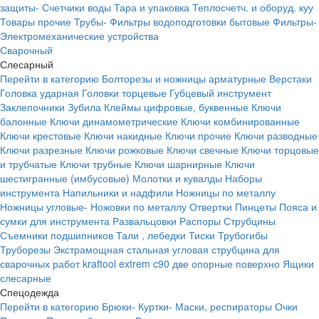
защиты-
Счетчики воды
Тара и упаковка
Теплосчетч. и оборуд. куу
Товары прочие
Трубы-
Фильтры водоподготовки бытовые
Фильтры-
Электромеханические устройства
Сварочный
Слесарный
Перейти в категорию
Болторезы и ножницы арматурные
Верстаки
Головка ударная
Головки торцевые
Губцевый инструмент
Заклепочники
Зубила
Клеймы цифровые, буквенные
Ключи
балонные
Ключи динамометрические
Ключи комбинированные
Ключи крестовые
Ключи накидные
Ключи прочие
Ключи разводные
Ключи разрезные
Ключи рожковые
Ключи свечные
Ключи торцовые
и трубчатые
Ключи трубные
Ключи шарнирные
Ключи
шестигранные (имбусовые)
Молотки и кувалды
Наборы
инструмента
Напильники и надфили
Ножницы по металлу
Ножницы угловые-
Ножовки по металлу
Отвертки
Пинцеты
Пояса и
сумки для инструмента
Развальцовки
Распоры
Струбцины
Съемники подшипников
Тали , лебедки
Тиски
Трубогибы
Труборезы
Экстрамощная стальная угловая струбцина для
сварочных работ kraftool extrem c90 две опорные поверхно
Ящики
слесарные
Спецодежда
Перейти в категорию
Брюки-
Куртки-
Маски, респираторы
Очки