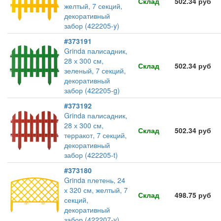
Склад
502.34 руб
желтый, 7 секций,
декоративный
забор (422205-y)
#373191
Grinda палисадник,
28 х 300 см,
Склад
502.34 руб
зеленый, 7 секций,
декоративный
забор (422205-g)
#373192
Grinda палисадник,
28 х 300 см,
Склад
502.34 руб
терракот, 7 секций,
декоративный
забор (422205-t)
#373180
Grinda плетень, 24
х 320 см, желтый, 7
Склад
498.75 руб
секций,
декоративный
забор (422207-y)