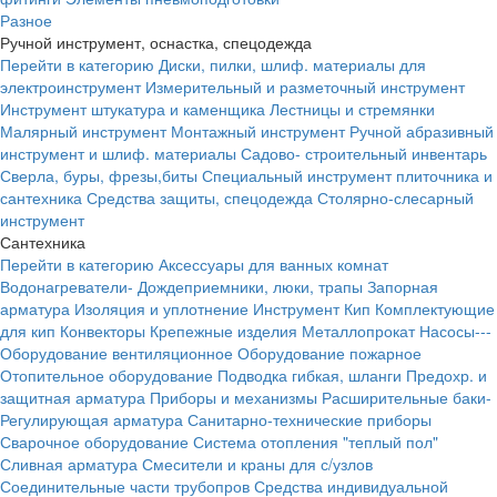
Разное
Ручной инструмент, оснастка, спецодежда
Перейти в категорию
Диски, пилки, шлиф. материалы для
электроинструмент
Измерительный и разметочный инструмент
Инструмент штукатура и каменщика
Лестницы и стремянки
Малярный инструмент
Монтажный инструмент
Ручной абразивный
инструмент и шлиф. материалы
Садово- строительный инвентарь
Сверла, буры, фрезы,биты
Специальный инструмент плиточника и
сантехника
Средства защиты, спецодежда
Столярно-слесарный
инструмент
Сантехника
Перейти в категорию
Аксессуары для ванных комнат
Водонагреватели-
Дождеприемники, люки, трапы
Запорная
арматура
Изоляция и уплотнение
Инструмент
Кип
Комплектующие
для кип
Конвекторы
Крепежные изделия
Металлопрокат
Насосы---
Оборудование вентиляционное
Оборудование пожарное
Отопительное оборудование
Подводка гибкая, шланги
Предохр. и
защитная арматура
Приборы и механизмы
Расширительные баки-
Регулирующая арматура
Санитарно-технические приборы
Сварочное оборудование
Система отопления "теплый пол"
Сливная арматура
Смесители и краны для с/узлов
Соединительные части трубопров
Средства индивидуальной