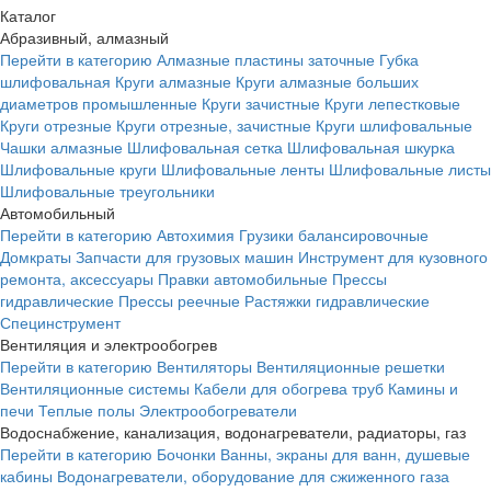
Каталог
Абразивный, алмазный
Перейти в категорию
Алмазные пластины заточные
Губка
шлифовальная
Круги алмазные
Круги алмазные больших
диаметров промышленные
Круги зачистные
Круги лепестковые
Круги отрезные
Круги отрезные, зачистные
Круги шлифовальные
Чашки алмазные
Шлифовальная сетка
Шлифовальная шкурка
Шлифовальные круги
Шлифовальные ленты
Шлифовальные листы
Шлифовальные треугольники
Автомобильный
Перейти в категорию
Автохимия
Грузики балансировочные
Домкраты
Запчасти для грузовых машин
Инструмент для кузовного
ремонта, аксессуары
Правки автомобильные
Прессы
гидравлические
Прессы реечные
Растяжки гидравлические
Специнструмент
Вентиляция и электрообогрев
Перейти в категорию
Вентиляторы
Вентиляционные решетки
Вентиляционные системы
Кабели для обогрева труб
Камины и
печи
Теплые полы
Электрообогреватели
Водоснабжение, канализация, водонагреватели, радиаторы, газ
Перейти в категорию
Бочонки
Ванны, экраны для ванн, душевые
кабины
Водонагреватели, оборудование для сжиженного газа