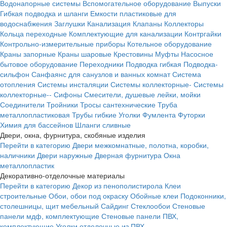
Водонапорные системы
Вспомогательное оборудование
Выпуски
Гибкая подводка и шланги
Емкости пластиковые для
водоснабжения
Заглушки
Канализация
Клапаны
Коллекторы
Кольца переходные
Комплектующие для канализации
Контргайки
Контрольно-измерительные приборы
Котельное оборудование
Краны запорные
Краны шаровые
Крестовины
Муфты
Насосное
бытовое оборудование
Переходники
Подводка гибкая
Подводка-
сильфон
Санфаянс для санузлов и ванных комнат
Система
отопления
Системы инсталяции
Системы коллекторные-
Системы
коллекторные--
Сифоны
Смесители, душевые лейки, мойки
Соединители
Тройники
Тросы сантехнические
Труба
металлопластиковая
Трубы гибкие
Уголки
Фумлента
Футорки
Химия для бассейнов
Шланги сливные
Двери, окна, фурнитура, скобяные изделия
Перейти в категорию
Двери межкомнатные, полотна, коробки,
наличники
Двери наружные
Дверная фурнитура
Окна
металлопластик
Декоративно-отделочные материалы
Перейти в категорию
Декор из пенополистирола
Клеи
строительные
Обои, обои под окраску
Обойные клеи
Подоконники,
столешницы, щит мебельный
Сайдинг
Стеклообои
Стеновые
панели мдф, комплектующие
Стеновые панели ПВХ,
комплектующие
Уголки отделочные из ПВХ