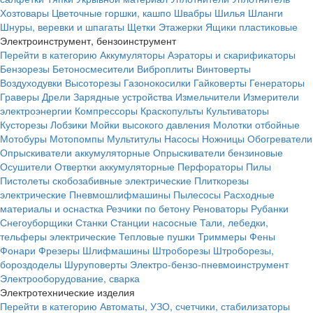
Хозтовары
Цветочные горшки, кашпо
Швабры
Шилья
Шланги
Шнуры, веревки и шпагаты
Щетки
Этажерки
Ящики пластиковые
Электроинструмент, бензоинструмент
Перейти в категорию
Аккумуляторы
Аэраторы и скарификаторы
Бензорезы
Бетоносмесители
Виброплиты
Винтоверты
Воздуходувки
Высоторезы
Газонокосилки
Гайковерты
Генераторы
Граверы
Дрели
Зарядные устройства
Измельчители
Измерители
электроэнергии
Компрессоры
Краскопульты
Культиваторы
Кусторезы
Лобзики
Мойки высокого давления
Молотки отбойные
Мотобуры
Мотопомпы
Мультитулы
Насосы
Ножницы
Обогреватели
Опрыскиватели аккумуляторные
Опрыскиватели бензиновые
Осушители
Отвертки аккумуляторные
Перфораторы
Пилы
Пистолеты скобозабивные электрические
Плиткорезы
электрические
Пневмошлифмашины
Пылесосы
Расходные
материалы и оснастка
Резчики по бетону
Реноваторы
Рубанки
Снегоуборщики
Станки
Станции насосные
Тали, лебедки,
тельферы электрические
Тепловые пушки
Триммеры
Фены
Фонари
Фрезеры
Шлифмашины
Штроборезы
Штроборезы,
бороздоделы
Шуруповерты
Электро-бензо-пневмоинструмент
Электрооборудование, сварка
Электротехнические изделия
Перейти в категорию
Автоматы, УЗО, счетчики, стабилизаторы