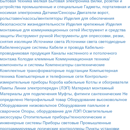
Бытовая техника мелкая
Бытовая электроника
Вилки, розетки и
устройства промышленные и специальные
Гаджеты, портативная и
носимая электроника
Датчики/Сенсоры
Двигатели ворот,
рольставен/насосы/вентиляторы
Изделия для обеспечения
безопасности жизнедеятельности
Изделия крепежные
Изделия
монтажные для коммуникационных сетей
Инструмент и средства
защиты
Инструмент ручной
Инструменты для опрессовки, резки,
снятия изоляции
Источники света
Источники света светодиодные
Кабеленесущие системы
Кабели и провода
Кабельно-
проводниковая продукция
Каналы настенного и потолочного
монтажа
Колодки клеммные
Коммуникационная техника/
компоненты и системы
Компенсаторы сантехнические
Комплектные трансформаторные подстанции
Компьютерная
техника
Компьютерные и телефонные сети
Контрольно-
измерительные приборы
Короба кабельные
Котлы и обогреватели
Лампы
Линии электропередач (ЛЭП)
Материал монтажный
Материалы для подключения
Муфты, фитинги сантехнические
Не
определено
Непрофильный товар
Оборудование высоковольтное
Оборудование низковольтное
Оборудование паяльное и
сварочное
Опоры, оборудование для ЛЭП
Осветительные
аксессуары
Отопительные приборы/технологические и
инженерные системы
Приборы световые
Промышленные
программируемые логические контроллеры
Пункты установки