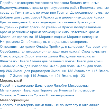
Перейти в категорию
Антисептик
Аэрозоли
Белила титановые
Водоэмульсионные краски для внутренних работ
Вспомогательные
средства
Грунт-эмаль по ржавчине
Грунты-
Декоративное покрытие
Добавки для сухих смесей
Краска для деревянных домов
Краски
Краски алкидные
Краски водно-дисперсионные
Краски для
внутренних работ
Краски по ржавчине
Краски полиуретановые
Краски резиновые
Краски эпоксидные
Лаки
Латексные краски
Масляная краска ма-15
Морилки водные
Морилки неводные
Нитроэмали
Огнебиозащита, специальные материалы
Огнезащитные краски
Олифа
Пробки для колеровки
Растворители
Серебрянка (антикоррозионная защитная краска)
Спец покрытия
Стекло жидкое
Строительная химия
Фасадные материалы
Шпаклевки
Эмали
Эмали для бетонных полов
Эмали для крыш
Эмали-основы для колеровки
Эмаль для пола
Эмаль для пола
пф-266
Эмаль для радиаторов
Эмаль нц-132
Эмаль пф-115
Эмаль
пф-117
Эмаль пф-119
Эмаль пф-121
Эмаль пф-123
Мерительный
Перейти в категорию
Дальномер
Линейки
Микрометры
Мультимеры-
Нивелиры
Пирометры
Рулетки
Тепловизоры-
Угломеры
Угольники
Уровни
Штангенциркули-
Металлорежущий
Перейти в категорию
Диски пильные по металлу и алюминию