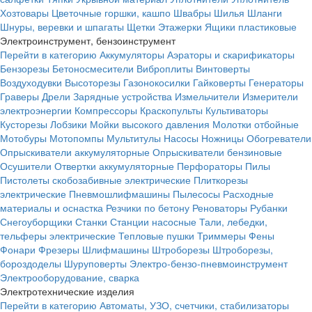
Хозтовары
Цветочные горшки, кашпо
Швабры
Шилья
Шланги
Шнуры, веревки и шпагаты
Щетки
Этажерки
Ящики пластиковые
Электроинструмент, бензоинструмент
Перейти в категорию
Аккумуляторы
Аэраторы и скарификаторы
Бензорезы
Бетоносмесители
Виброплиты
Винтоверты
Воздуходувки
Высоторезы
Газонокосилки
Гайковерты
Генераторы
Граверы
Дрели
Зарядные устройства
Измельчители
Измерители
электроэнергии
Компрессоры
Краскопульты
Культиваторы
Кусторезы
Лобзики
Мойки высокого давления
Молотки отбойные
Мотобуры
Мотопомпы
Мультитулы
Насосы
Ножницы
Обогреватели
Опрыскиватели аккумуляторные
Опрыскиватели бензиновые
Осушители
Отвертки аккумуляторные
Перфораторы
Пилы
Пистолеты скобозабивные электрические
Плиткорезы
электрические
Пневмошлифмашины
Пылесосы
Расходные
материалы и оснастка
Резчики по бетону
Реноваторы
Рубанки
Снегоуборщики
Станки
Станции насосные
Тали, лебедки,
тельферы электрические
Тепловые пушки
Триммеры
Фены
Фонари
Фрезеры
Шлифмашины
Штроборезы
Штроборезы,
бороздоделы
Шуруповерты
Электро-бензо-пневмоинструмент
Электрооборудование, сварка
Электротехнические изделия
Перейти в категорию
Автоматы, УЗО, счетчики, стабилизаторы