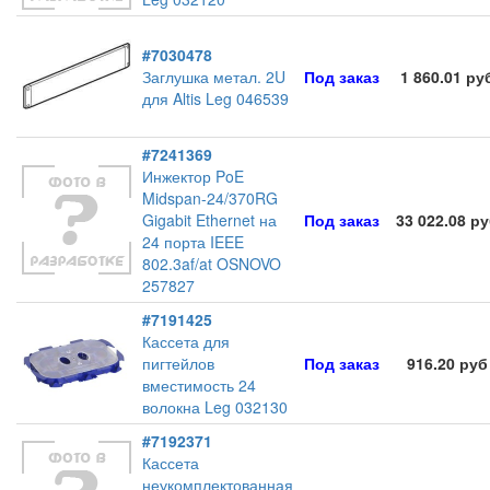
#7030478
Заглушка метал. 2U
Под заказ
1 860.01 ру
для Altis Leg 046539
#7241369
Инжектор PoE
Midspan-24/370RG
Gigabit Ethernet на
Под заказ
33 022.08 р
24 порта IEEE
802.3af/at OSNOVO
257827
#7191425
Кассета для
пигтейлов
Под заказ
916.20 руб
вместимость 24
волокна Leg 032130
#7192371
Кассета
неукомплектованная