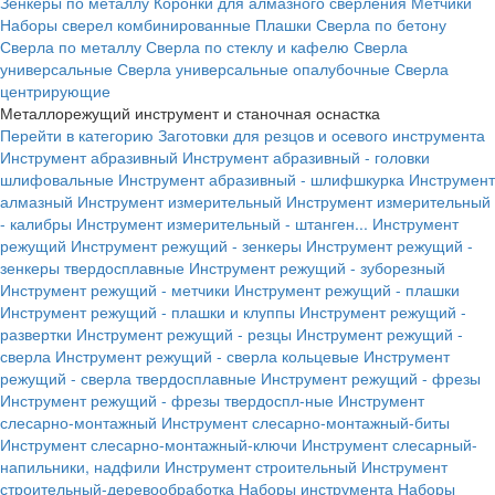
Зенкеры по металлу
Коронки для алмазного сверления
Метчики
Наборы сверел комбинированные
Плашки
Сверла по бетону
Сверла по металлу
Сверла по стеклу и кафелю
Сверла
универсальные
Сверла универсальные опалубочные
Сверла
центрирующие
Металлорежущий инструмент и станочная оснастка
Перейти в категорию
Заготовки для резцов и осевого инструмента
Инструмент абразивный
Инструмент абразивный - головки
шлифовальные
Инструмент абразивный - шлифшкурка
Инструмент
алмазный
Инструмент измерительный
Инструмент измерительный
- калибры
Инструмент измерительный - штанген...
Инструмент
режущий
Инструмент режущий - зенкеры
Инструмент режущий -
зенкеры твердосплавные
Инструмент режущий - зуборезный
Инструмент режущий - метчики
Инструмент режущий - плашки
Инструмент режущий - плашки и клуппы
Инструмент режущий -
развертки
Инструмент режущий - резцы
Инструмент режущий -
сверла
Инструмент режущий - сверла кольцевые
Инструмент
режущий - сверла твердосплавные
Инструмент режущий - фрезы
Инструмент режущий - фрезы твердоспл-ные
Инструмент
слесарно-монтажный
Инструмент слесарно-монтажный-биты
Инструмент слесарно-монтажный-ключи
Инструмент слесарный-
напильники, надфили
Инструмент строительный
Инструмент
строительный-деревообработка
Наборы инструмента
Наборы