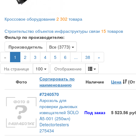
Кроссовое оборудование
2 302
товара
Строительство объектов инфраструктуры связи
15
товаров
Фильтр по производителю:
Toggle Dropdown
Производитель
Все (3773)
(current)
«
1
2
3
4
5
6
...
38
»
Toggle Dropdown
Toggle Dropdown
На странице
100
Отображение
Сортировать по
Фото
Наличие
Цена
(От
наименованию
#7240570
Аэрозоль для
проверки дымовых
извещателей SOLO
Под заказ
5 523.56 ру
A5-001 (250мл)
Detectortesters
275434