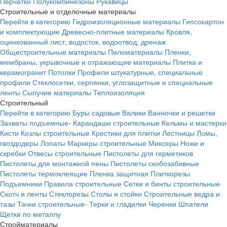
Перчатки
Полукомбинезоны
Рукавицы
Строительные и отделочные материалы
Перейти в категорию
Гидроизоляционные материалы
Гипсокартон
и комплектующие
Древесно-плитные материалы
Кровля,
оцинкованный лист, водосток, водоотвод, дренаж
Общестроительные материалы
Пиломатериалы
Пленки,
мембраны, укрывочные и отражающие материалы
Плитка и
керамогранит
Потолки
Профили штукатурные, специальные
профили
Стеклосетки, серпянки, углозащитные и специальные
ленты
Сыпучие материалы
Теплоизоляция
Строительный
Перейти в категорию
Буры садовые
Валики
Ванночки и решетки
Захваты подъемные-
Карандаши строительные
Кельмы и мастерки
Кисти
Козлы строительные
Крестики для плитки
Лестницы
Ломы,
гвоздодеры
Лопаты
Маркеры строительные
Миксеры
Ножи и
скребки
Отвесы строительные
Пистолеты для герметиков
Пистолеты для монтажной пены
Пистолеты скобозабивные
Пистолеты термоклеящие
Пленка защитная
Плиткорезы
Подъемники
Правила строительные
Сетки и бинты строительные
Скотч и ленты
Стеклорезы
Столы и стойки
Строительные ведра и
тазы
Тачки строительные-
Терки и гладилки
Черенки
Шпатели
Щетки по металлу
Стройматериалы