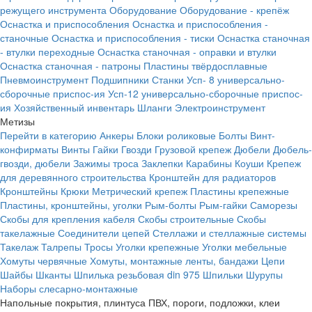
режущего инструмента
Оборудование
Оборудование - крепёж
Оснастка и приспособления
Оснастка и приспособления -
станочные
Оснастка и приспособления - тиски
Оснастка станочная
- втулки переходные
Оснастка станочная - оправки и втулки
Оснастка станочная - патроны
Пластины твёрдосплавные
Пневмоинструмент
Подшипники
Станки
Усп- 8 универсально-
сборочные приспос-ия
Усп-12 универсально-сборочные приспос-
ия
Хозяйственный инвентарь
Шланги
Электроинструмент
Метизы
Перейти в категорию
Анкеры
Блоки роликовые
Болты
Винт-
конфирматы
Винты
Гайки
Гвозди
Грузовой крепеж
Дюбели
Дюбель-
гвозди, дюбели
Зажимы троса
Заклепки
Карабины
Коуши
Крепеж
для деревянного строительства
Кронштейн для радиаторов
Кронштейны
Крюки
Метрический крепеж
Пластины крепежные
Пластины, кронштейны, уголки
Рым-болты
Рым-гайки
Саморезы
Скобы для крепления кабеля
Скобы строительные
Скобы
такелажные
Соединители цепей
Стеллажи и стеллажные системы
Такелаж
Талрепы
Тросы
Уголки крепежные
Уголки мебельные
Хомуты червячные
Хомуты, монтажные ленты, бандажи
Цепи
Шайбы
Шканты
Шпилька резьбовая din 975
Шпильки
Шурупы
Наборы слесарно-монтажные
Напольные покрытия, плинтуса ПВХ, пороги, подложки, клеи