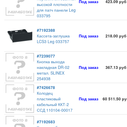
Под заказ
423.09 руб
высокой плотности
для патч панели Leg
033795
#7192388
Кассета-заглушка
Под заказ
218.00 руб
LCS3 Leg 033757
#7239077
Кнопка выхода
накладная DR-02
Под заказ
367.13 руб
метал. SLINEX
254938
#7426678
Колодец
пластиковый
Под заказ
60 511.50 р
кабельный ККТ-2
ССД 110104-00017
#7192683