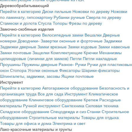
Деревообрабатывающий
Перейти в категорию
Диски пильные
Ножовки по дереву
Ножовки
по ламинату, гипсокартону
Рубанки ручные
Сверла по дереву
Стамески и долота
Стусла
Топоры
Фрезы по дереву
Замочно-скобяные изделия
Перейти в категорию
Велосипедные замки
Вешалки
Дверные
номерки
Доводчики-
Завертки оконные и форточные
Задвижки
Задвижки дверные
Замки врезные
Замки кодовые
Замки навесные
Замки почтовые
Защелки
Комплектующие
Крючки
Механизмы
цилиндровые (личинки для замков)
Петли
Петли накладные
Проушины
Пружины дверные
Разное-
Ручки
Ручки для пластиковых
окон
Стопора
Уголки оконные
Фиксаторы
Шарики-фиксаторы
Шпингалеты, задвижки, засовы
Ящики почтовые
Инструмент
Перейти в категорию
Автогаражное оборудование
Безопасность и
организация труда
Все для сада
Инструмент
Климатическое
оборудование
Клининговое оборудование
Крепеж
Расходные
материалы
Ручной инструмент
Сантехника
Силовая техника
Складское оборудование
Спецодежда и сиз
Станки
Строительное
оборудование
Строительные материалы
Товары для отдыха
Товары для офиса и дома
Электрика и свет
Лако-красочные материалы и грунты