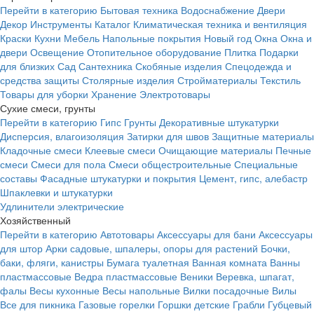
Перейти в категорию
Бытовая техника
Водоснабжение
Двери
Декор
Инструменты
Каталог
Климатическая техника и вентиляция
Краски
Кухни
Мебель
Напольные покрытия
Новый год
Окна
Окна и
двери
Освещение
Отопительное оборудование
Плитка
Подарки
для близких
Сад
Сантехника
Скобяные изделия
Спецодежда и
средства защиты
Столярные изделия
Стройматериалы
Текстиль
Товары для уборки
Хранение
Электротовары
Сухие смеси, грунты
Перейти в категорию
Гипс
Грунты
Декоративные штукатурки
Дисперсия, влагоизоляция
Затирки для швов
Защитные материалы
Кладочные смеси
Клеевые смеси
Очищающие материалы
Печные
смеси
Смеси для пола
Смеси общестроительные
Специальные
составы
Фасадные штукатурки и покрытия
Цемент, гипс, алебастр
Шпаклевки и штукатурки
Удлинители электрические
Хозяйственный
Перейти в категорию
Автотовары
Аксессуары для бани
Аксессуары
для штор
Арки садовые, шпалеры, опоры для растений
Бочки,
баки, фляги, канистры
Бумага туалетная
Ванная комната
Ванны
пластмассовые
Ведра пластмассовые
Веники
Веревка, шпагат,
фалы
Весы кухонные
Весы напольные
Вилки посадочные
Вилы
Все для пикника
Газовые горелки
Горшки детские
Грабли
Губцевый