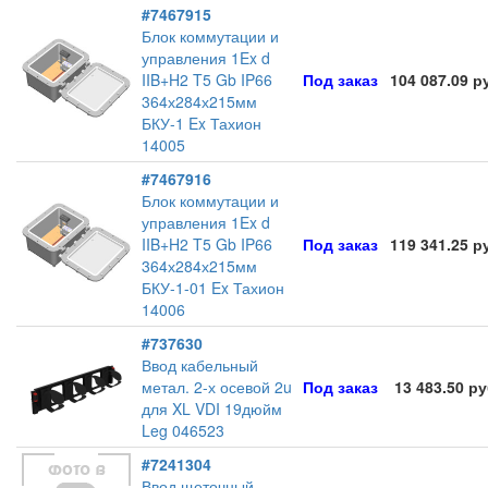
#7467915
Блок коммутации и
управления 1Ex d
IIB+H2 T5 Gb IP66
Под заказ
104 087.09 р
364х284х215мм
БКУ-1 Ex Тахион
14005
#7467916
Блок коммутации и
управления 1Ex d
IIB+H2 T5 Gb IP66
Под заказ
119 341.25 р
364х284х215мм
БКУ-1-01 Ex Тахион
14006
#737630
Ввод кабельный
метал. 2-х осевой 2u
Под заказ
13 483.50 р
для XL VDI 19дюйм
Leg 046523
#7241304
Ввод щеточный