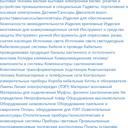
Бытовая техника мелкая
Бытовая электроника
Вилки, розетки и
устройства промышленные и специальные
Гаджеты, портативная и
носимая электроника
Датчики/Сенсоры
Двигатели ворот,
рольставен/насосы/вентиляторы
Изделия для обеспечения
безопасности жизнедеятельности
Изделия крепежные
Изделия
монтажные для коммуникационных сетей
Инструмент и средства
защиты
Инструмент ручной
Инструменты для опрессовки, резки,
снятия изоляции
Источники света
Источники света светодиодные
Кабеленесущие системы
Кабели и провода
Кабельно-
проводниковая продукция
Каналы настенного и потолочного
монтажа
Колодки клеммные
Коммуникационная техника/
компоненты и системы
Компенсаторы сантехнические
Комплектные трансформаторные подстанции
Компьютерная
техника
Компьютерные и телефонные сети
Контрольно-
измерительные приборы
Короба кабельные
Котлы и обогреватели
Лампы
Линии электропередач (ЛЭП)
Материал монтажный
Материалы для подключения
Муфты, фитинги сантехнические
Не
определено
Непрофильный товар
Оборудование высоковольтное
Оборудование низковольтное
Оборудование паяльное и
сварочное
Опоры, оборудование для ЛЭП
Осветительные
аксессуары
Отопительные приборы/технологические и
инженерные системы
Приборы световые
Промышленные
программируемые логические контроллеры
Пункты установки