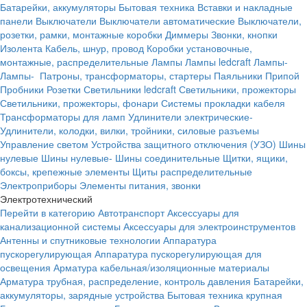
Батарейки, аккумуляторы
Бытовая техника
Вставки и накладные
панели
Выключатели
Выключатели автоматические
Выключатели,
розетки, рамки, монтажные коробки
Диммеры
Звонки, кнопки
Изолента
Кабель, шнур, провод
Коробки установочные,
монтажные, распределительные
Лампы
Лампы ledcraft
Лампы-
Лампы-
Патроны, трансформаторы, стартеры
Паяльники
Припой
Пробники
Розетки
Светильники ledcraft
Светильники, прожекторы
Светильники, прожекторы, фонари
Системы прокладки кабеля
Трансформаторы для ламп
Удлинители электрические-
Удлинители, колодки, вилки, тройники, силовые разъемы
Управление светом
Устройства защитного отключения (УЗО)
Шины
нулевые
Шины нулевые-
Шины соединительные
Щитки, ящики,
боксы, крепежные элементы
Щиты распределительные
Электроприборы
Элементы питания, звонки
Электротехнический
Перейти в категорию
Автотранспорт
Аксессуары для
канализационной системы
Аксессуары для электроинструментов
Антенны и спутниковые технологии
Аппаратура
пускорегулирующая
Аппаратура пускорегулирующая для
освещения
Арматура кабельная/изоляционные материалы
Арматура трубная, распределение, контроль давления
Батарейки,
аккумуляторы, зарядные устройства
Бытовая техника крупная