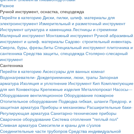
Разное
Ручной инструмент, оснастка, спецодежда
Перейти в категорию
Диски, пилки, шлиф. материалы для
электроинструмент
Измерительный и разметочный инструмент
Инструмент штукатура и каменщика
Лестницы и стремянки
Малярный инструмент
Монтажный инструмент
Ручной абразивный
инструмент и шлиф. материалы
Садово- строительный инвентарь
Сверла, буры, фрезы,биты
Специальный инструмент плиточника и
сантехника
Средства защиты, спецодежда
Столярно-слесарный
инструмент
Сантехника
Перейти в категорию
Аксессуары для ванных комнат
Водонагреватели-
Дождеприемники, люки, трапы
Запорная
арматура
Изоляция и уплотнение
Инструмент
Кип
Комплектующие
для кип
Конвекторы
Крепежные изделия
Металлопрокат
Насосы---
Оборудование вентиляционное
Оборудование пожарное
Отопительное оборудование
Подводка гибкая, шланги
Предохр. и
защитная арматура
Приборы и механизмы
Расширительные баки-
Регулирующая арматура
Санитарно-технические приборы
Сварочное оборудование
Система отопления "теплый пол"
Сливная арматура
Смесители и краны для с/узлов
Соединительные части трубопров
Средства индивидуальной