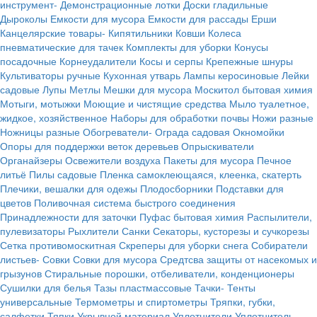
инструмент-
Демонстрационные лотки
Доски гладильные
Дыроколы
Емкости для мусора
Емкости для рассады
Ерши
Канцелярские товары-
Кипятильники
Ковши
Колеса
пневматические для тачек
Комплекты для уборки
Конусы
посадочные
Корнеудалители
Косы и серпы
Крепежные шнуры
Культиваторы ручные
Кухонная утварь
Лампы керосиновые
Лейки
садовые
Лупы
Метлы
Мешки для мусора
Москитол бытовая химия
Мотыги, мотыжки
Моющие и чистящие средства
Мыло туалетное,
жидкое, хозяйственное
Наборы для обработки почвы
Ножи разные
Ножницы разные
Обогреватели-
Ограда садовая
Окномойки
Опоры для поддержки веток деревьев
Опрыскиватели
Органайзеры
Освежители воздуха
Пакеты для мусора
Печное
литьё
Пилы садовые
Пленка самоклеющаяся, клеенка, скатерть
Плечики, вешалки для одежы
Плодосборники
Подставки для
цветов
Поливочная система быстрого соединения
Принадлежности для заточки
Пуфас бытовая химия
Распылители,
пулевизаторы
Рыхлители
Санки
Секаторы, кусторезы и сучкорезы
Сетка противомоскитная
Скреперы для уборки снега
Собиратели
листьев-
Совки
Совки для мусора
Средтсва защиты от насекомых и
грызунов
Стиральные порошки, отбеливатели, конденционеры
Сушилки для белья
Тазы пластмассовые
Тачки-
Тенты
универсальные
Термометры и спиртометры
Тряпки, губки,
салфетки
Тяпки
Укрывной материал
Уплотнители
Уплотнитель