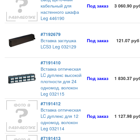
кабельный для
Под заказ
3 060.90 ру
настенного шкафа
Leg 446190
#7192679
Вставка заглушка
Под заказ
121.07 руб
LCS3 Leg 032129
#7191410
Вставка оптическая
LC дуплекс высокой
Под заказ
1 830.37 ру
плотности для 24
одномод. волокон
Leg 032115
#7191412
Вставка оптическая
LC дуплекс для 12
Под заказ
1 127.98 ру
одномод. волокон
Leg 032114
#7191413