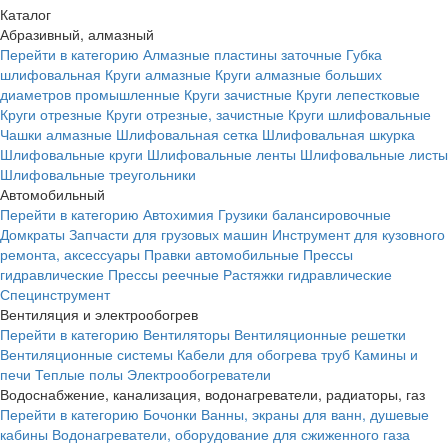
Каталог
Абразивный, алмазный
Перейти в категорию
Алмазные пластины заточные
Губка
шлифовальная
Круги алмазные
Круги алмазные больших
диаметров промышленные
Круги зачистные
Круги лепестковые
Круги отрезные
Круги отрезные, зачистные
Круги шлифовальные
Чашки алмазные
Шлифовальная сетка
Шлифовальная шкурка
Шлифовальные круги
Шлифовальные ленты
Шлифовальные листы
Шлифовальные треугольники
Автомобильный
Перейти в категорию
Автохимия
Грузики балансировочные
Домкраты
Запчасти для грузовых машин
Инструмент для кузовного
ремонта, аксессуары
Правки автомобильные
Прессы
гидравлические
Прессы реечные
Растяжки гидравлические
Специнструмент
Вентиляция и электрообогрев
Перейти в категорию
Вентиляторы
Вентиляционные решетки
Вентиляционные системы
Кабели для обогрева труб
Камины и
печи
Теплые полы
Электрообогреватели
Водоснабжение, канализация, водонагреватели, радиаторы, газ
Перейти в категорию
Бочонки
Ванны, экраны для ванн, душевые
кабины
Водонагреватели, оборудование для сжиженного газа