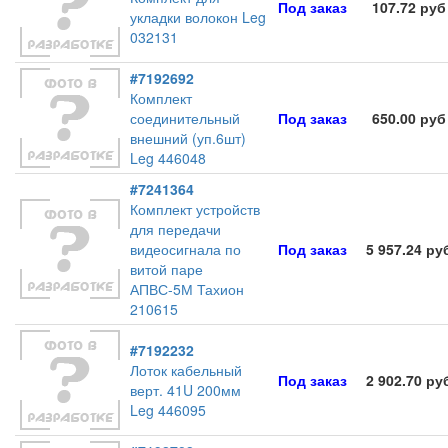
Под заказ
107.72 руб
укладки волокон Leg
032131
#7192692
Комплект
соединительный
Под заказ
650.00 руб
внешний (уп.6шт)
Leg 446048
#7241364
Комплект устройств
для передачи
видеосигнала по
Под заказ
5 957.24 ру
витой паре
АПВС-5М Тахион
210615
#7192232
Лоток кабельный
Под заказ
2 902.70 ру
верт. 41U 200мм
Leg 446095