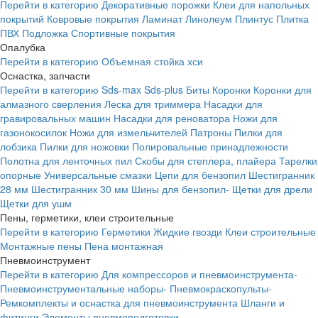
Перейти в категорию
Декоративные порожки
Клеи для напольных
покрытий
Ковровые покрытия
Ламинат
Линолеум
Плинтус
Плитка
ПВХ
Подложка
Спортивные покрытия
Опалубка
Перейти в категорию
Объемная стойка хси
Оснастка, запчасти
Перейти в категорию
Sds-max
Sds-plus
Биты
Коронки
Коронки для
алмазного сверления
Леска для триммера
Насадки для
гравировальных машин
Насадки для реноватора
Ножи для
газонокосилок
Ножи для измельчителей
Патроны
Пилки для
лобзика
Пилки для ножовки
Полировальные принадлежности
Полотна для ленточных пил
Скобы для степлера, плайера
Тарелки
опорные
Универсальные смазки
Цепи для бензопил
Шестигранник
28 мм
Шестигранник 30 мм
Шины для бензопил-
Щетки для дрели
Щетки для ушм
Пены, герметики, клеи строительные
Перейти в категорию
Герметики
Жидкие гвозди
Клеи строительные
Монтажные пены
Пена монтажная
Пневмоинструмент
Перейти в категорию
Для компрессоров и пневмоинструмента-
Пневмоинструментальные наборы-
Пневмокраскопульты-
Ремкомплекты и оснастка для пневмоинструмента
Шланги и
фитинги
Элементы пневмоподготовки