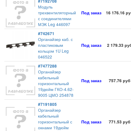
#7192708
Модуль
трехвентиляторный
Под заказ
16 176.16 р
с соединителями
МЭК Leg 446097
#742671
Органайзер каб. с
пластиковым
Под заказ
2 179.33 ру
кольцом 1U Leg
046522
#7477288
Органайзер
кабельный
Под заказ
757.76 руб
горизонтальный
19дюйм ГКО-4.62-
9005 ЦМО 254878
#7191805
Органайзер
кабельный
горизонтальный с
Под заказ
771.53 руб
окнами 19дюйм