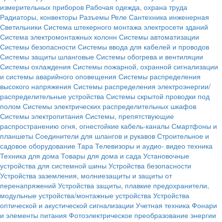
измерительных приборов
Рабочая одежда, охрана труда
Радиаторы, конвекторы
Разъемы
Реле
Сантехника инженерная
Светильники
Система штекерного монтажа электросети зданий
Система электромонтажных колонн
Системы автоматизации
Системы безопасности
Системы ввода для кабелей и проводов
Системы защиты шланговые
Системы обогрева и вентиляции
Системы охлаждения
Системы пожарной, охранной сигнализации
и системы аварийного оповещения
Системы распределения
высокого напряжения
Системы распределения электроэнергии/
распределительные устройства
Системы скрытой проводки под
полом
Системы электрических распределительных шкафов
Системы электропитания
Системы, препятствующие
распространению огня, огнестойкие кабель-каналы
Смартфоны и
планшеты
Соединители для шлангов и рукавов
Строительное и
садовое оборудование
Тара
Телевизоры и аудио- видео техника
Техника для дома
Товары для дома и сада
Установочные
устройства для системной шины
Устройства безопасности
Устройства заземления, молниезащиты и защиты от
перенапряжений
Устройства защиты, плавкие предохранители,
модульные устройства/монтажные устройства
Устройства
оптической и акустической сигнализации
Учетная техника
Фонари
и элементы питания
Фотоэлектрическое преобразование энергии