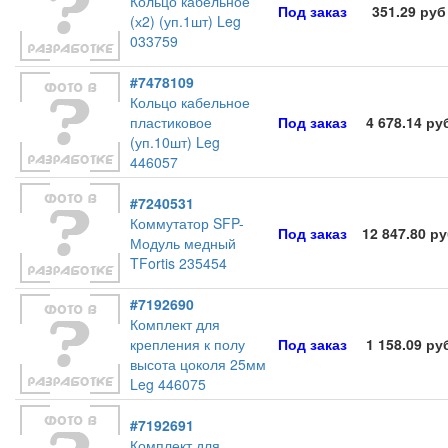
Кольцо кабельное
Под заказ
351.29 руб
(х2) (уп.1шт) Leg
033759
#7478109
Кольцо кабельное
пластиковое
Под заказ
4 678.14 ру
(уп.10шт) Leg
446057
#7240531
Коммутатор SFP-
Под заказ
12 847.80 р
Модуль медный
TFortis 235454
#7192690
Комплект для
крепления к полу
Под заказ
1 158.09 ру
высота цоколя 25мм
Leg 446075
#7192691
Комплект для