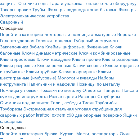
защиты-
Счетчики воды
Тара и упаковка
Теплосчетч. и оборуд. куу
Товары прочие
Трубы-
Фильтры водоподготовки бытовые
Фильтры-
Электромеханические устройства
Сварочный
Слесарный
Перейти в категорию
Болторезы и ножницы арматурные
Верстаки
Головка ударная
Головки торцевые
Губцевый инструмент
Заклепочники
Зубила
Клеймы цифровые, буквенные
Ключи
балонные
Ключи динамометрические
Ключи комбинированные
Ключи крестовые
Ключи накидные
Ключи прочие
Ключи разводные
Ключи разрезные
Ключи рожковые
Ключи свечные
Ключи торцовые
и трубчатые
Ключи трубные
Ключи шарнирные
Ключи
шестигранные (имбусовые)
Молотки и кувалды
Наборы
инструмента
Напильники и надфили
Ножницы по металлу
Ножницы угловые-
Ножовки по металлу
Отвертки
Пинцеты
Пояса и
сумки для инструмента
Развальцовки
Распоры
Струбцины
Съемники подшипников
Тали , лебедки
Тиски
Трубогибы
Труборезы
Экстрамощная стальная угловая струбцина для
сварочных работ kraftool extrem c90 две опорные поверхно
Ящики
слесарные
Спецодежда
Перейти в категорию
Брюки-
Куртки-
Маски, респираторы
Очки