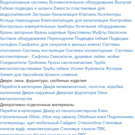
Водонапорные системы
Вспомогательное оборудование
Выпуски
Гибкая подводка и шланги
Емкости пластиковые для
водоснабжения
Заглушки
Канализация
Клапаны
Коллекторы
Кольца переходные
Комплектующие для канализации
Контргайки
Контрольно-измерительные приборы
Котельное оборудование
Краны запорные
Краны шаровые
Крестовины
Муфты
Насосное
бытовое оборудование
Переходники
Подводка гибкая
Подводка-
сильфон
Санфаянс для санузлов и ванных комнат
Система
отопления
Системы инсталяции
Системы коллекторные-
Системы
коллекторные--
Сифоны
Смесители, душевые лейки, мойки
Соединители
Тройники
Тросы сантехнические
Труба
металлопластиковая
Трубы гибкие
Уголки
Фумлента
Футорки
Химия для бассейнов
Шланги сливные
Двери, окна, фурнитура, скобяные изделия
Перейти в категорию
Двери межкомнатные, полотна, коробки,
наличники
Двери наружные
Дверная фурнитура
Окна
металлопластик
Декоративно-отделочные материалы
Перейти в категорию
Декор из пенополистирола
Клеи
строительные
Обои, обои под окраску
Обойные клеи
Подоконники,
столешницы, щит мебельный
Сайдинг
Стеклообои
Стеновые
панели мдф, комплектующие
Стеновые панели ПВХ,
комплектующие
Уголки отделочные из ПВХ