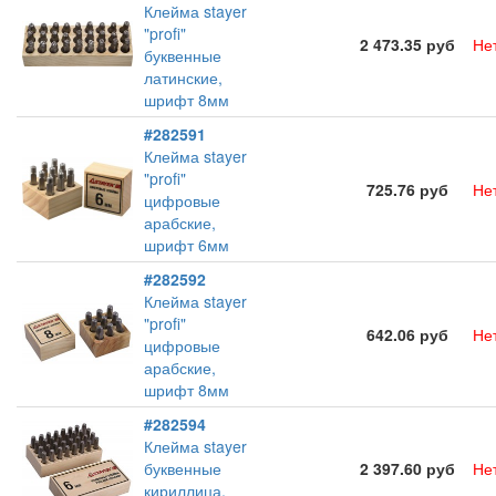
Клейма stayer
"profi"
2 473.35 руб
Не
буквенные
латинские,
шрифт 8мм
#282591
Клейма stayer
"profi"
725.76 руб
Не
цифровые
арабские,
шрифт 6мм
#282592
Клейма stayer
"profi"
642.06 руб
Не
цифровые
арабские,
шрифт 8мм
#282594
Клейма stayer
буквенные
2 397.60 руб
Не
кириллица,