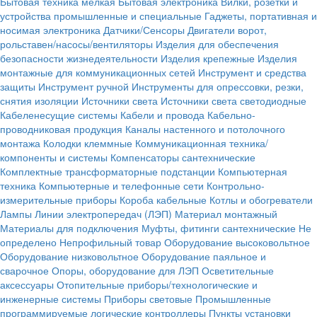
Бытовая техника мелкая
Бытовая электроника
Вилки, розетки и
устройства промышленные и специальные
Гаджеты, портативная и
носимая электроника
Датчики/Сенсоры
Двигатели ворот,
рольставен/насосы/вентиляторы
Изделия для обеспечения
безопасности жизнедеятельности
Изделия крепежные
Изделия
монтажные для коммуникационных сетей
Инструмент и средства
защиты
Инструмент ручной
Инструменты для опрессовки, резки,
снятия изоляции
Источники света
Источники света светодиодные
Кабеленесущие системы
Кабели и провода
Кабельно-
проводниковая продукция
Каналы настенного и потолочного
монтажа
Колодки клеммные
Коммуникационная техника/
компоненты и системы
Компенсаторы сантехнические
Комплектные трансформаторные подстанции
Компьютерная
техника
Компьютерные и телефонные сети
Контрольно-
измерительные приборы
Короба кабельные
Котлы и обогреватели
Лампы
Линии электропередач (ЛЭП)
Материал монтажный
Материалы для подключения
Муфты, фитинги сантехнические
Не
определено
Непрофильный товар
Оборудование высоковольтное
Оборудование низковольтное
Оборудование паяльное и
сварочное
Опоры, оборудование для ЛЭП
Осветительные
аксессуары
Отопительные приборы/технологические и
инженерные системы
Приборы световые
Промышленные
программируемые логические контроллеры
Пункты установки