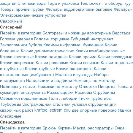
защиты-
Счетчики воды
Тара и упаковка
Теплосчетч. и оборуд. куу
Товары прочие
Трубы-
Фильтры водоподготовки бытовые
Фильтры-
Электромеханические устройства
Сварочный
Слесарный
Перейти в категорию
Болторезы и ножницы арматурные
Верстаки
Головка ударная
Головки торцевые
Губцевый инструмент
Заклепочники
Зубила
Клеймы цифровые, буквенные
Ключи
балонные
Ключи динамометрические
Ключи комбинированные
Ключи крестовые
Ключи накидные
Ключи прочие
Ключи разводные
Ключи разрезные
Ключи рожковые
Ключи свечные
Ключи торцовые
и трубчатые
Ключи трубные
Ключи шарнирные
Ключи
шестигранные (имбусовые)
Молотки и кувалды
Наборы
инструмента
Напильники и надфили
Ножницы по металлу
Ножницы угловые-
Ножовки по металлу
Отвертки
Пинцеты
Пояса и
сумки для инструмента
Развальцовки
Распоры
Струбцины
Съемники подшипников
Тали , лебедки
Тиски
Трубогибы
Труборезы
Экстрамощная стальная угловая струбцина для
сварочных работ kraftool extrem c90 две опорные поверхно
Ящики
слесарные
Спецодежда
Перейти в категорию
Брюки-
Куртки-
Маски, респираторы
Очки