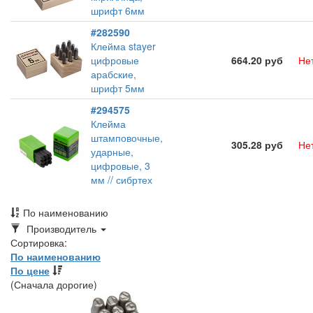
шрифт 6мм
#282590
Клейма stayer
цифровые
664.20 руб
Не
арабские,
шрифт 5мм
#294575
Клейма
штамповочные,
305.28 руб
Не
ударные,
цифровые, 3
мм // сибртех
По наименованию
Toggle
Производитель
Dropdown
Сортировка:
По наименованию
По цене
(Сначала дорогие)