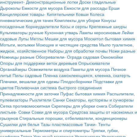
инструмент-
Демонстрационные лотки
Доски гладильные
Дыроколы
Емкости для мусора
Емкости для рассады
Ерши
Канцелярские товары-
Кипятильники
Ковши
Колеса
пневматические для тачек
Комплекты для уборки
Конусы
посадочные
Корнеудалители
Косы и серпы
Крепежные шнуры
Культиваторы ручные
Кухонная утварь
Лампы керосиновые
Лейки
садовые
Лупы
Метлы
Мешки для мусора
Москитол бытовая химия
Мотыги, мотыжки
Моющие и чистящие средства
Мыло туалетное,
жидкое, хозяйственное
Наборы для обработки почвы
Ножи разные
Ножницы разные
Обогреватели-
Ограда садовая
Окномойки
Опоры для поддержки веток деревьев
Опрыскиватели
Органайзеры
Освежители воздуха
Пакеты для мусора
Печное
литьё
Пилы садовые
Пленка самоклеющаяся, клеенка, скатерть
Плечики, вешалки для одежы
Плодосборники
Подставки для
цветов
Поливочная система быстрого соединения
Принадлежности для заточки
Пуфас бытовая химия
Распылители,
пулевизаторы
Рыхлители
Санки
Секаторы, кусторезы и сучкорезы
Сетка противомоскитная
Скреперы для уборки снега
Собиратели
листьев-
Совки
Совки для мусора
Средтсва защиты от насекомых и
грызунов
Стиральные порошки, отбеливатели, конденционеры
Сушилки для белья
Тазы пластмассовые
Тачки-
Тенты
универсальные
Термометры и спиртометры
Тряпки, губки,
салфетки
Тяпки
Укрывной материал
Уплотнители
Уплотнитель