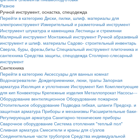
Разное
Ручной инструмент, оснастка, спецодежда
Перейти в категорию
Диски, пилки, шлиф. материалы для
электроинструмент
Измерительный и разметочный инструмент
Инструмент штукатура и каменщика
Лестницы и стремянки
Малярный инструмент
Монтажный инструмент
Ручной абразивный
инструмент и шлиф. материалы
Садово- строительный инвентарь
Сверла, буры, фрезы,биты
Специальный инструмент плиточника и
сантехника
Средства защиты, спецодежда
Столярно-слесарный
инструмент
Сантехника
Перейти в категорию
Аксессуары для ванных комнат
Водонагреватели-
Дождеприемники, люки, трапы
Запорная
арматура
Изоляция и уплотнение
Инструмент
Кип
Комплектующие
для кип
Конвекторы
Крепежные изделия
Металлопрокат
Насосы---
Оборудование вентиляционное
Оборудование пожарное
Отопительное оборудование
Подводка гибкая, шланги
Предохр. и
защитная арматура
Приборы и механизмы
Расширительные баки-
Регулирующая арматура
Санитарно-технические приборы
Сварочное оборудование
Система отопления "теплый пол"
Сливная арматура
Смесители и краны для с/узлов
Соединительные части трубопров
Средства индивидуальной