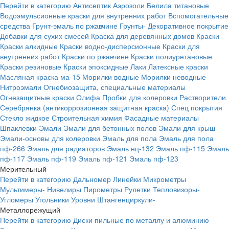
Перейти в категорию
Антисептик
Аэрозоли
Белила титановые
Водоэмульсионные краски для внутренних работ
Вспомогательные
средства
Грунт-эмаль по ржавчине
Грунты-
Декоративное покрытие
Добавки для сухих смесей
Краска для деревянных домов
Краски
Краски алкидные
Краски водно-дисперсионные
Краски для
внутренних работ
Краски по ржавчине
Краски полиуретановые
Краски резиновые
Краски эпоксидные
Лаки
Латексные краски
Масляная краска ма-15
Морилки водные
Морилки неводные
Нитроэмали
Огнебиозащита, специальные материалы
Огнезащитные краски
Олифа
Пробки для колеровки
Растворители
Серебрянка (антикоррозионная защитная краска)
Спец покрытия
Стекло жидкое
Строительная химия
Фасадные материалы
Шпаклевки
Эмали
Эмали для бетонных полов
Эмали для крыш
Эмали-основы для колеровки
Эмаль для пола
Эмаль для пола
пф-266
Эмаль для радиаторов
Эмаль нц-132
Эмаль пф-115
Эмаль
пф-117
Эмаль пф-119
Эмаль пф-121
Эмаль пф-123
Мерительный
Перейти в категорию
Дальномер
Линейки
Микрометры
Мультимеры-
Нивелиры
Пирометры
Рулетки
Тепловизоры-
Угломеры
Угольники
Уровни
Штангенциркули-
Металлорежущий
Перейти в категорию
Диски пильные по металлу и алюминию