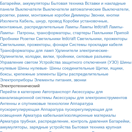
Батарейки, аккумуляторы
Бытовая техника
Вставки и накладные
панели
Выключатели
Выключатели автоматические
Выключатели,
розетки, рамки, монтажные коробки
Диммеры
Звонки, кнопки
Изолента
Кабель, шнур, провод
Коробки установочные,
монтажные, распределительные
Лампы
Лампы ledcraft
Лампы-
Лампы-
Патроны, трансформаторы, стартеры
Паяльники
Припой
Пробники
Розетки
Светильники ledcraft
Светильники, прожекторы
Светильники, прожекторы, фонари
Системы прокладки кабеля
Трансформаторы для ламп
Удлинители электрические-
Удлинители, колодки, вилки, тройники, силовые разъемы
Управление светом
Устройства защитного отключения (УЗО)
Шины
нулевые
Шины нулевые-
Шины соединительные
Щитки, ящики,
боксы, крепежные элементы
Щиты распределительные
Электроприборы
Элементы питания, звонки
Электротехнический
Перейти в категорию
Автотранспорт
Аксессуары для
канализационной системы
Аксессуары для электроинструментов
Антенны и спутниковые технологии
Аппаратура
пускорегулирующая
Аппаратура пускорегулирующая для
освещения
Арматура кабельная/изоляционные материалы
Арматура трубная, распределение, контроль давления
Батарейки,
аккумуляторы, зарядные устройства
Бытовая техника крупная