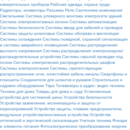
измерительных приборов
Рабочая одежда, охрана труда
Радиаторы, конвекторы
Разъемы
Реле
Сантехника инженерная
Светильники
Система штекерного монтажа электросети зданий
Система электромонтажных колонн
Системы автоматизации
Системы безопасности
Системы ввода для кабелей и проводов
Системы защиты шланговые
Системы обогрева и вентиляции
Системы охлаждения
Системы пожарной, охранной сигнализации
и системы аварийного оповещения
Системы распределения
высокого напряжения
Системы распределения электроэнергии/
распределительные устройства
Системы скрытой проводки под
полом
Системы электрических распределительных шкафов
Системы электропитания
Системы, препятствующие
распространению огня, огнестойкие кабель-каналы
Смартфоны и
планшеты
Соединители для шлангов и рукавов
Строительное и
садовое оборудование
Тара
Телевизоры и аудио- видео техника
Техника для дома
Товары для дома и сада
Установочные
устройства для системной шины
Устройства безопасности
Устройства заземления, молниезащиты и защиты от
перенапряжений
Устройства защиты, плавкие предохранители,
модульные устройства/монтажные устройства
Устройства
оптической и акустической сигнализации
Учетная техника
Фонари
и элементы питания
Фотоэлектрическое преобразование энергии