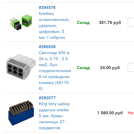
#294576
Клейма
штамповочные,
Склад
351.76 руб
ударные,
цифровые, 5
мм // сибртех
#286938
Светозар 400 в,
24 а, 0.75 - 2.5
мм2, 2шт,
Склад
24.00 руб
соединительная
6-ти проводная
клемма (49170-
6)
#292077
King tony набор
ударных клейм
1 580.00 руб
Не
5 мм, буквы-
латиница, 27
предметов