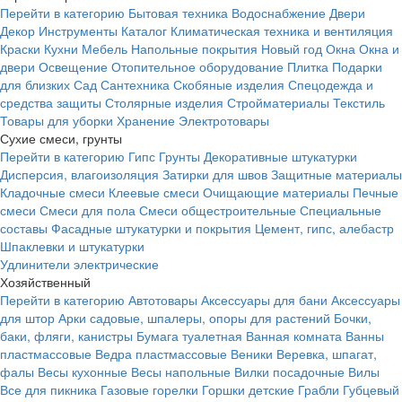
Перейти в категорию
Бытовая техника
Водоснабжение
Двери
Декор
Инструменты
Каталог
Климатическая техника и вентиляция
Краски
Кухни
Мебель
Напольные покрытия
Новый год
Окна
Окна и
двери
Освещение
Отопительное оборудование
Плитка
Подарки
для близких
Сад
Сантехника
Скобяные изделия
Спецодежда и
средства защиты
Столярные изделия
Стройматериалы
Текстиль
Товары для уборки
Хранение
Электротовары
Сухие смеси, грунты
Перейти в категорию
Гипс
Грунты
Декоративные штукатурки
Дисперсия, влагоизоляция
Затирки для швов
Защитные материалы
Кладочные смеси
Клеевые смеси
Очищающие материалы
Печные
смеси
Смеси для пола
Смеси общестроительные
Специальные
составы
Фасадные штукатурки и покрытия
Цемент, гипс, алебастр
Шпаклевки и штукатурки
Удлинители электрические
Хозяйственный
Перейти в категорию
Автотовары
Аксессуары для бани
Аксессуары
для штор
Арки садовые, шпалеры, опоры для растений
Бочки,
баки, фляги, канистры
Бумага туалетная
Ванная комната
Ванны
пластмассовые
Ведра пластмассовые
Веники
Веревка, шпагат,
фалы
Весы кухонные
Весы напольные
Вилки посадочные
Вилы
Все для пикника
Газовые горелки
Горшки детские
Грабли
Губцевый