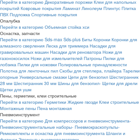
Перейти в категорию
Декоративные порожки
Клеи для напольных
покрытий
Ковровые покрытия
Ламинат
Линолеум
Плинтус
Плитка
ПВХ
Подложка
Спортивные покрытия
Опалубка
Перейти в категорию
Объемная стойка хси
Оснастка, запчасти
Перейти в категорию
Sds-max
Sds-plus
Биты
Коронки
Коронки для
алмазного сверления
Леска для триммера
Насадки для
гравировальных машин
Насадки для реноватора
Ножи для
газонокосилок
Ножи для измельчителей
Патроны
Пилки для
лобзика
Пилки для ножовки
Полировальные принадлежности
Полотна для ленточных пил
Скобы для степлера, плайера
Тарелки
опорные
Универсальные смазки
Цепи для бензопил
Шестигранник
28 мм
Шестигранник 30 мм
Шины для бензопил-
Щетки для дрели
Щетки для ушм
Пены, герметики, клеи строительные
Перейти в категорию
Герметики
Жидкие гвозди
Клеи строительные
Монтажные пены
Пена монтажная
Пневмоинструмент
Перейти в категорию
Для компрессоров и пневмоинструмента-
Пневмоинструментальные наборы-
Пневмокраскопульты-
Ремкомплекты и оснастка для пневмоинструмента
Шланги и
фитинги
Элементы пневмоподготовки