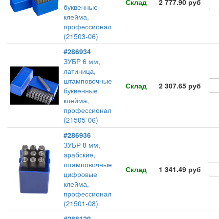
Склад
2 777.90 руб
буквенные
клейма,
профессионал
(21503-06)
#286934
ЗУБР 6 мм,
латиница,
штамповочные
Склад
2 307.65 руб
буквенные
клейма,
профессионал
(21505-06)
#286936
ЗУБР 8 мм,
арабские,
штамповочные
Склад
1 341.49 руб
цифровые
клейма,
профессионал
(21501-08)
#288120