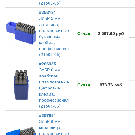
(21503-05)
#288121
ЗУБР 5 мм,
латиница,
штамповочные
Склад
2 307.65 руб
буквенные
клейма,
профессионал
(21505-05)
#286935
ЗУБР 6 мм,
арабские,
штамповочные
Склад
873.76 руб
цифровые
клейма,
профессионал
(21501-06)
#287881
ЗУБР 6 мм,
кириллица,
штамповочные