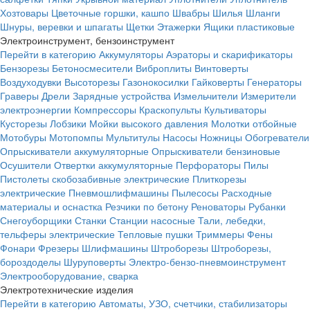
Хозтовары
Цветочные горшки, кашпо
Швабры
Шилья
Шланги
Шнуры, веревки и шпагаты
Щетки
Этажерки
Ящики пластиковые
Электроинструмент, бензоинструмент
Перейти в категорию
Аккумуляторы
Аэраторы и скарификаторы
Бензорезы
Бетоносмесители
Виброплиты
Винтоверты
Воздуходувки
Высоторезы
Газонокосилки
Гайковерты
Генераторы
Граверы
Дрели
Зарядные устройства
Измельчители
Измерители
электроэнергии
Компрессоры
Краскопульты
Культиваторы
Кусторезы
Лобзики
Мойки высокого давления
Молотки отбойные
Мотобуры
Мотопомпы
Мультитулы
Насосы
Ножницы
Обогреватели
Опрыскиватели аккумуляторные
Опрыскиватели бензиновые
Осушители
Отвертки аккумуляторные
Перфораторы
Пилы
Пистолеты скобозабивные электрические
Плиткорезы
электрические
Пневмошлифмашины
Пылесосы
Расходные
материалы и оснастка
Резчики по бетону
Реноваторы
Рубанки
Снегоуборщики
Станки
Станции насосные
Тали, лебедки,
тельферы электрические
Тепловые пушки
Триммеры
Фены
Фонари
Фрезеры
Шлифмашины
Штроборезы
Штроборезы,
бороздоделы
Шуруповерты
Электро-бензо-пневмоинструмент
Электрооборудование, сварка
Электротехнические изделия
Перейти в категорию
Автоматы, УЗО, счетчики, стабилизаторы