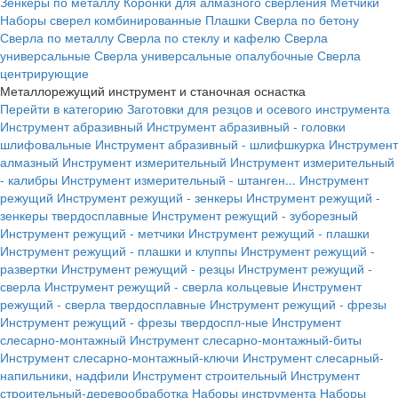
Зенкеры по металлу
Коронки для алмазного сверления
Метчики
Наборы сверел комбинированные
Плашки
Сверла по бетону
Сверла по металлу
Сверла по стеклу и кафелю
Сверла
универсальные
Сверла универсальные опалубочные
Сверла
центрирующие
Металлорежущий инструмент и станочная оснастка
Перейти в категорию
Заготовки для резцов и осевого инструмента
Инструмент абразивный
Инструмент абразивный - головки
шлифовальные
Инструмент абразивный - шлифшкурка
Инструмент
алмазный
Инструмент измерительный
Инструмент измерительный
- калибры
Инструмент измерительный - штанген...
Инструмент
режущий
Инструмент режущий - зенкеры
Инструмент режущий -
зенкеры твердосплавные
Инструмент режущий - зуборезный
Инструмент режущий - метчики
Инструмент режущий - плашки
Инструмент режущий - плашки и клуппы
Инструмент режущий -
развертки
Инструмент режущий - резцы
Инструмент режущий -
сверла
Инструмент режущий - сверла кольцевые
Инструмент
режущий - сверла твердосплавные
Инструмент режущий - фрезы
Инструмент режущий - фрезы твердоспл-ные
Инструмент
слесарно-монтажный
Инструмент слесарно-монтажный-биты
Инструмент слесарно-монтажный-ключи
Инструмент слесарный-
напильники, надфили
Инструмент строительный
Инструмент
строительный-деревообработка
Наборы инструмента
Наборы