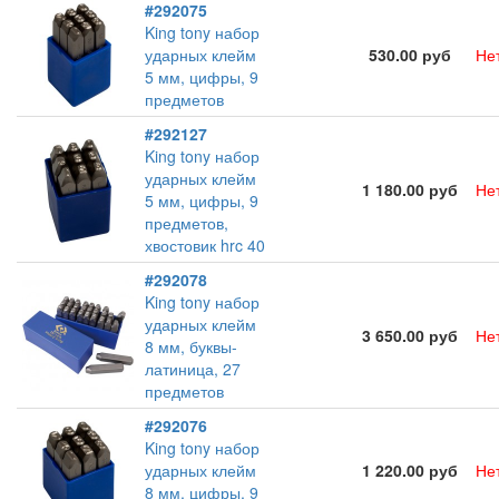
#292075
King tony набор
ударных клейм
530.00 руб
Не
5 мм, цифры, 9
предметов
#292127
King tony набор
ударных клейм
1 180.00 руб
Не
5 мм, цифры, 9
предметов,
хвостовик hrc 40
#292078
King tony набор
ударных клейм
3 650.00 руб
Не
8 мм, буквы-
латиница, 27
предметов
#292076
King tony набор
ударных клейм
1 220.00 руб
Не
8 мм, цифры, 9