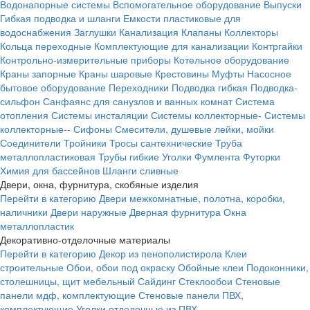
Водонапорные системы
Вспомогательное оборудование
Выпуски
Гибкая подводка и шланги
Емкости пластиковые для
водоснабжения
Заглушки
Канализация
Клапаны
Коллекторы
Кольца переходные
Комплектующие для канализации
Контргайки
Контрольно-измерительные приборы
Котельное оборудование
Краны запорные
Краны шаровые
Крестовины
Муфты
Насосное
бытовое оборудование
Переходники
Подводка гибкая
Подводка-
сильфон
Санфаянс для санузлов и ванных комнат
Система
отопления
Системы инсталяции
Системы коллекторные-
Системы
коллекторные--
Сифоны
Смесители, душевые лейки, мойки
Соединители
Тройники
Тросы сантехнические
Труба
металлопластиковая
Трубы гибкие
Уголки
Фумлента
Футорки
Химия для бассейнов
Шланги сливные
Двери, окна, фурнитура, скобяные изделия
Перейти в категорию
Двери межкомнатные, полотна, коробки,
наличники
Двери наружные
Дверная фурнитура
Окна
металлопластик
Декоративно-отделочные материалы
Перейти в категорию
Декор из пенополистирола
Клеи
строительные
Обои, обои под окраску
Обойные клеи
Подоконники,
столешницы, щит мебельный
Сайдинг
Стеклообои
Стеновые
панели мдф, комплектующие
Стеновые панели ПВХ,
комплектующие
Уголки отделочные из ПВХ