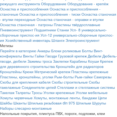
режущего инструмента
Оборудование
Оборудование - крепёж
Оснастка и приспособления
Оснастка и приспособления -
станочные
Оснастка и приспособления - тиски
Оснастка станочная
- втулки переходные
Оснастка станочная - оправки и втулки
Оснастка станочная - патроны
Пластины твёрдосплавные
Пневмоинструмент
Подшипники
Станки
Усп- 8 универсально-
сборочные приспос-ия
Усп-12 универсально-сборочные приспос-
ия
Хозяйственный инвентарь
Шланги
Электроинструмент
Метизы
Перейти в категорию
Анкеры
Блоки роликовые
Болты
Винт-
конфирматы
Винты
Гайки
Гвозди
Грузовой крепеж
Дюбели
Дюбель-
гвозди, дюбели
Зажимы троса
Заклепки
Карабины
Коуши
Крепеж
для деревянного строительства
Кронштейн для радиаторов
Кронштейны
Крюки
Метрический крепеж
Пластины крепежные
Пластины, кронштейны, уголки
Рым-болты
Рым-гайки
Саморезы
Скобы для крепления кабеля
Скобы строительные
Скобы
такелажные
Соединители цепей
Стеллажи и стеллажные системы
Такелаж
Талрепы
Тросы
Уголки крепежные
Уголки мебельные
Хомуты червячные
Хомуты, монтажные ленты, бандажи
Цепи
Шайбы
Шканты
Шпилька резьбовая din 975
Шпильки
Шурупы
Наборы слесарно-монтажные
Напольные покрытия, плинтуса ПВХ, пороги, подложки, клеи