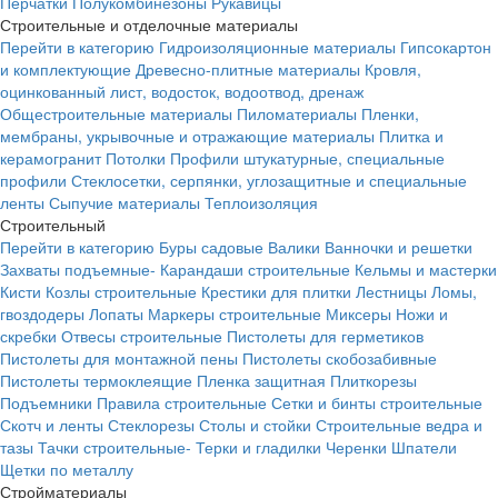
Перчатки
Полукомбинезоны
Рукавицы
Строительные и отделочные материалы
Перейти в категорию
Гидроизоляционные материалы
Гипсокартон
и комплектующие
Древесно-плитные материалы
Кровля,
оцинкованный лист, водосток, водоотвод, дренаж
Общестроительные материалы
Пиломатериалы
Пленки,
мембраны, укрывочные и отражающие материалы
Плитка и
керамогранит
Потолки
Профили штукатурные, специальные
профили
Стеклосетки, серпянки, углозащитные и специальные
ленты
Сыпучие материалы
Теплоизоляция
Строительный
Перейти в категорию
Буры садовые
Валики
Ванночки и решетки
Захваты подъемные-
Карандаши строительные
Кельмы и мастерки
Кисти
Козлы строительные
Крестики для плитки
Лестницы
Ломы,
гвоздодеры
Лопаты
Маркеры строительные
Миксеры
Ножи и
скребки
Отвесы строительные
Пистолеты для герметиков
Пистолеты для монтажной пены
Пистолеты скобозабивные
Пистолеты термоклеящие
Пленка защитная
Плиткорезы
Подъемники
Правила строительные
Сетки и бинты строительные
Скотч и ленты
Стеклорезы
Столы и стойки
Строительные ведра и
тазы
Тачки строительные-
Терки и гладилки
Черенки
Шпатели
Щетки по металлу
Стройматериалы