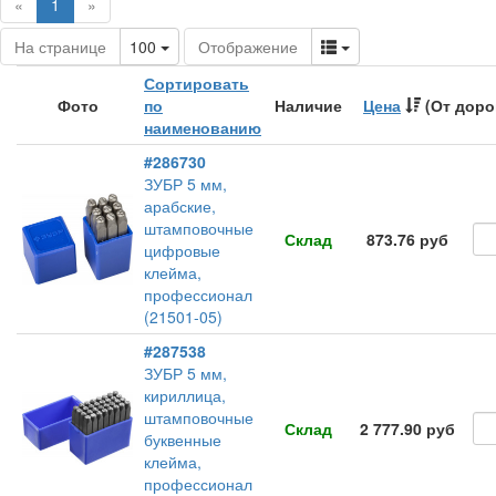
(current)
«
1
»
Toggle Dropdown
Toggle Dropdown
На странице
100
Отображение
Сортировать
Фото
по
Наличие
Цена
(От доро
наименованию
#286730
ЗУБР 5 мм,
арабские,
штамповочные
Склад
873.76 руб
цифровые
клейма,
профессионал
(21501-05)
#287538
ЗУБР 5 мм,
кириллица,
штамповочные
Склад
2 777.90 руб
буквенные
клейма,
профессионал