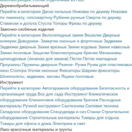
Деревообрабатывающий
Перейти в категорию
Диски пильные
Ножовки по дереву
Ножовки
по ламинату, гипсокартону
Рубанки ручные
Сверла по дереву
Стамески и долота
Стусла
Топоры
Фрезы по дереву
Замочно-скобяные изделия
Перейти в категорию
Велосипедные замки
Вешалки
Дверные
номерки
Доводчики-
Завертки оконные и форточные
Задвижки
Задвижки дверные
Замки врезные
Замки кодовые
Замки навесные
Замки почтовые
Защелки
Комплектующие
Крючки
Механизмы
цилиндровые (личинки для замков)
Петли
Петли накладные
Проушины
Пружины дверные
Разное-
Ручки
Ручки для пластиковых
окон
Стопора
Уголки оконные
Фиксаторы
Шарики-фиксаторы
Шпингалеты, задвижки, засовы
Ящики почтовые
Инструмент
Перейти в категорию
Автогаражное оборудование
Безопасность и
организация труда
Все для сада
Инструмент
Климатическое
оборудование
Клининговое оборудование
Крепеж
Расходные
материалы
Ручной инструмент
Сантехника
Силовая техника
Складское оборудование
Спецодежда и сиз
Станки
Строительное
оборудование
Строительные материалы
Товары для отдыха
Товары для офиса и дома
Электрика и свет
Лако-красочные материалы и грунты