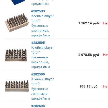
предметов
#282593
Клейма stayer
"profi"
1 162.14 руб
Не
буквенные
кириллица,
шрифт 5мм
#282595
Клейма stayer
"profi"
2 078.58 руб
Не
буквенные
кириллица,
шрифт 8мм
#282596
Клейма stayer
"profi"
968.13 руб
Не
буквенные
латинские,
шрифт 5мм
#282598