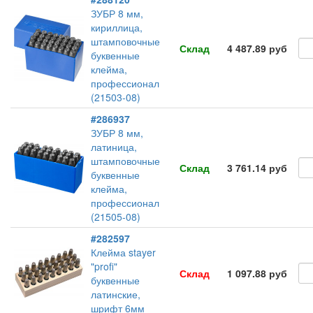
ЗУБР 8 мм,
кириллица,
штамповочные
Склад
4 487.89 руб
буквенные
клейма,
профессионал
(21503-08)
#286937
ЗУБР 8 мм,
латиница,
штамповочные
Склад
3 761.14 руб
буквенные
клейма,
профессионал
(21505-08)
#282597
Клейма stayer
"profi"
Склад
1 097.88 руб
буквенные
латинские,
шрифт 6мм