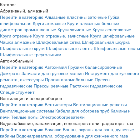
Каталог
Абразивный, алмазный
Перейти в категорию
Алмазные пластины заточные
Губка
шлифовальная
Круги алмазные
Круги алмазные больших
диаметров промышленные
Круги зачистные
Круги лепестковые
Круги отрезные
Круги отрезные, зачистные
Круги шлифовальные
Чашки алмазные
Шлифовальная сетка
Шлифовальная шкурка
Шлифовальные круги
Шлифовальные ленты
Шлифовальные листы
Шлифовальные треугольники
Автомобильный
Перейти в категорию
Автохимия
Грузики балансировочные
Домкраты
Запчасти для грузовых машин
Инструмент для кузовного
ремонта, аксессуары
Правки автомобильные
Прессы
гидравлические
Прессы реечные
Растяжки гидравлические
Специнструмент
Вентиляция и электрообогрев
Перейти в категорию
Вентиляторы
Вентиляционные решетки
Вентиляционные системы
Кабели для обогрева труб
Камины и
печи
Теплые полы
Электрообогреватели
Водоснабжение, канализация, водонагреватели, радиаторы, газ
Перейти в категорию
Бочонки
Ванны, экраны для ванн, душевые
кабины
Водонагреватели, оборудование для сжиженного газа