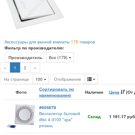
Аксессуары для ванной комнаты
178
товаров
Фильтр по производителю:
Toggle Dropdown
Производитель
Все (179)
(current)
«
1
2
»
Toggle Dropdown
Toggle Dropdown
На странице
100
Отображение
Сортировать по
Фото
Наличие
Цена
(От 
наименованию
#604678
Вентилятор бытовой
Склад
1 161.17 руб
disc 4 d100 "эра"
рязань