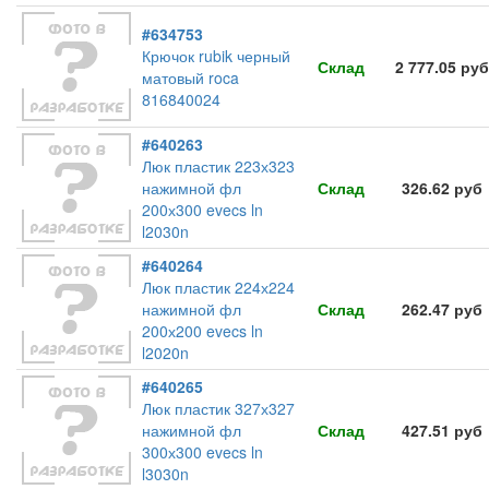
#634753
Крючок rubik черный
Склад
2 777.05 руб
матовый roca
816840024
#640263
Люк пластик 223х323
нажимной фл
Склад
326.62 руб
200х300 evecs ln
l2030n
#640264
Люк пластик 224х224
нажимной фл
Склад
262.47 руб
200х200 evecs ln
l2020n
#640265
Люк пластик 327х327
нажимной фл
Склад
427.51 руб
300х300 evecs ln
l3030n