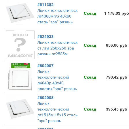
#611382
Лючок технологическ
Склад
1 178.03 руб
лт4060мп/э 40х60
сталь "эра" рязань
#624933
Лючок технологическ
Склад
856.00 руб
ст лтм 250х250 эра
рязань лт2525м
#602007
Лючок
технологический
Склад
790.42 руб
л4040р 40х40
пластик "эра" рязань
#602008
Лючок
технологический
Склад
395.45 руб
лт1515м 15х15 сталь
"эра" рязань