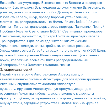
Батарейки, аккумуляторы
Бытовая техника
Вставки и накладные
панели
Выключатели
Выключатели автоматические
Выключатели,
розетки, рамки, монтажные коробки
Диммеры
Звонки, кнопки
Изолента
Кабель, шнур, провод
Коробки установочные,
монтажные, распределительные
Лампы
Лампы ledcraft
Лампы-
Лампы-
Патроны, трансформаторы, стартеры
Паяльники
Припой
Пробники
Розетки
Светильники ledcraft
Светильники, прожекторы
Светильники, прожекторы, фонари
Системы прокладки кабеля
Трансформаторы для ламп
Удлинители электрические-
Удлинители, колодки, вилки, тройники, силовые разъемы
Управление светом
Устройства защитного отключения (УЗО)
Шины
нулевые
Шины нулевые-
Шины соединительные
Щитки, ящики,
боксы, крепежные элементы
Щиты распределительные
Электроприборы
Элементы питания, звонки
Электротехнический
Перейти в категорию
Автотранспорт
Аксессуары для
канализационной системы
Аксессуары для электроинструментов
Антенны и спутниковые технологии
Аппаратура
пускорегулирующая
Аппаратура пускорегулирующая для
освещения
Арматура кабельная/изоляционные материалы
Арматура трубная, распределение, контроль давления
Батарейки,
аккумуляторы, зарядные устройства
Бытовая техника крупная