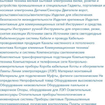
Бытовая техника мелкая
Бытовая электроника
Вилки, розетки и
устройства промышленные и специальные
Гаджеты, портативная и
носимая электроника
Датчики/Сенсоры
Двигатели ворот,
рольставен/насосы/вентиляторы
Изделия для обеспечения
безопасности жизнедеятельности
Изделия крепежные
Изделия
монтажные для коммуникационных сетей
Инструмент и средства
защиты
Инструмент ручной
Инструменты для опрессовки, резки,
снятия изоляции
Источники света
Источники света светодиодные
Кабеленесущие системы
Кабели и провода
Кабельно-
проводниковая продукция
Каналы настенного и потолочного
монтажа
Колодки клеммные
Коммуникационная техника/
компоненты и системы
Компенсаторы сантехнические
Комплектные трансформаторные подстанции
Компьютерная
техника
Компьютерные и телефонные сети
Контрольно-
измерительные приборы
Короба кабельные
Котлы и обогреватели
Лампы
Линии электропередач (ЛЭП)
Материал монтажный
Материалы для подключения
Муфты, фитинги сантехнические
Не
определено
Непрофильный товар
Оборудование высоковольтное
Оборудование низковольтное
Оборудование паяльное и
сварочное
Опоры, оборудование для ЛЭП
Осветительные
аксессуары
Отопительные приборы/технологические и
инженерные системы
Приборы световые
Промышленные
программируемые логические контроллеры
Пункты установки