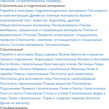
Перчатки
Полукомбинезоны
Рукавицы
Строительные и отделочные материалы
Перейти в категорию
Гидроизоляционные материалы
Гипсокартон
и комплектующие
Древесно-плитные материалы
Кровля,
оцинкованный лист, водосток, водоотвод, дренаж
Общестроительные материалы
Пиломатериалы
Пленки,
мембраны, укрывочные и отражающие материалы
Плитка и
керамогранит
Потолки
Профили штукатурные, специальные
профили
Стеклосетки, серпянки, углозащитные и специальные
ленты
Сыпучие материалы
Теплоизоляция
Строительный
Перейти в категорию
Буры садовые
Валики
Ванночки и решетки
Захваты подъемные-
Карандаши строительные
Кельмы и мастерки
Кисти
Козлы строительные
Крестики для плитки
Лестницы
Ломы,
гвоздодеры
Лопаты
Маркеры строительные
Миксеры
Ножи и
скребки
Отвесы строительные
Пистолеты для герметиков
Пистолеты для монтажной пены
Пистолеты скобозабивные
Пистолеты термоклеящие
Пленка защитная
Плиткорезы
Подъемники
Правила строительные
Сетки и бинты строительные
Скотч и ленты
Стеклорезы
Столы и стойки
Строительные ведра и
тазы
Тачки строительные-
Терки и гладилки
Черенки
Шпатели
Щетки по металлу
Стройматериалы