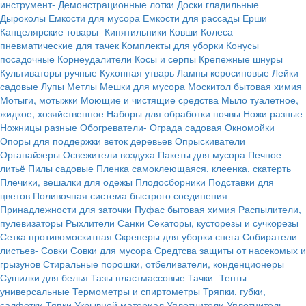
инструмент-
Демонстрационные лотки
Доски гладильные
Дыроколы
Емкости для мусора
Емкости для рассады
Ерши
Канцелярские товары-
Кипятильники
Ковши
Колеса
пневматические для тачек
Комплекты для уборки
Конусы
посадочные
Корнеудалители
Косы и серпы
Крепежные шнуры
Культиваторы ручные
Кухонная утварь
Лампы керосиновые
Лейки
садовые
Лупы
Метлы
Мешки для мусора
Москитол бытовая химия
Мотыги, мотыжки
Моющие и чистящие средства
Мыло туалетное,
жидкое, хозяйственное
Наборы для обработки почвы
Ножи разные
Ножницы разные
Обогреватели-
Ограда садовая
Окномойки
Опоры для поддержки веток деревьев
Опрыскиватели
Органайзеры
Освежители воздуха
Пакеты для мусора
Печное
литьё
Пилы садовые
Пленка самоклеющаяся, клеенка, скатерть
Плечики, вешалки для одежы
Плодосборники
Подставки для
цветов
Поливочная система быстрого соединения
Принадлежности для заточки
Пуфас бытовая химия
Распылители,
пулевизаторы
Рыхлители
Санки
Секаторы, кусторезы и сучкорезы
Сетка противомоскитная
Скреперы для уборки снега
Собиратели
листьев-
Совки
Совки для мусора
Средтсва защиты от насекомых и
грызунов
Стиральные порошки, отбеливатели, конденционеры
Сушилки для белья
Тазы пластмассовые
Тачки-
Тенты
универсальные
Термометры и спиртометры
Тряпки, губки,
салфетки
Тяпки
Укрывной материал
Уплотнители
Уплотнитель