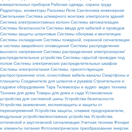
измерительных приборов
Рабочая одежда, охрана труда
Радиаторы, конвекторы
Разъемы
Реле
Сантехника инженерная
Светильники
Система штекерного монтажа электросети зданий
Система электромонтажных колонн
Системы автоматизации
Системы безопасности
Системы ввода для кабелей и проводов
Системы защиты шланговые
Системы обогрева и вентиляции
Системы охлаждения
Системы пожарной, охранной сигнализации
и системы аварийного оповещения
Системы распределения
высокого напряжения
Системы распределения электроэнергии/
распределительные устройства
Системы скрытой проводки под
полом
Системы электрических распределительных шкафов
Системы электропитания
Системы, препятствующие
распространению огня, огнестойкие кабель-каналы
Смартфоны и
планшеты
Соединители для шлангов и рукавов
Строительное и
садовое оборудование
Тара
Телевизоры и аудио- видео техника
Техника для дома
Товары для дома и сада
Установочные
устройства для системной шины
Устройства безопасности
Устройства заземления, молниезащиты и защиты от
перенапряжений
Устройства защиты, плавкие предохранители,
модульные устройства/монтажные устройства
Устройства
оптической и акустической сигнализации
Учетная техника
Фонари
и элементы питания
Фотоэлектрическое преобразование энергии