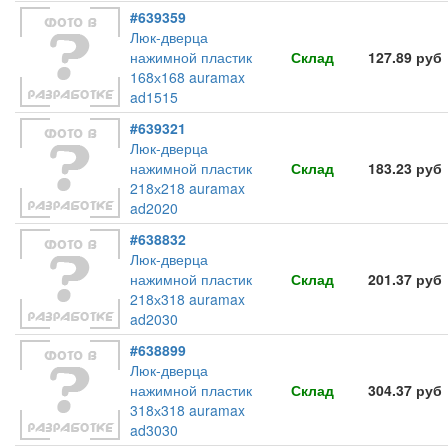
#639359
Люк-дверца
нажимной пластик
Склад
127.89 руб
168х168 auramax
ad1515
#639321
Люк-дверца
нажимной пластик
Склад
183.23 руб
218х218 auramax
ad2020
#638832
Люк-дверца
нажимной пластик
Склад
201.37 руб
218х318 auramax
ad2030
#638899
Люк-дверца
нажимной пластик
Склад
304.37 руб
318х318 auramax
ad3030