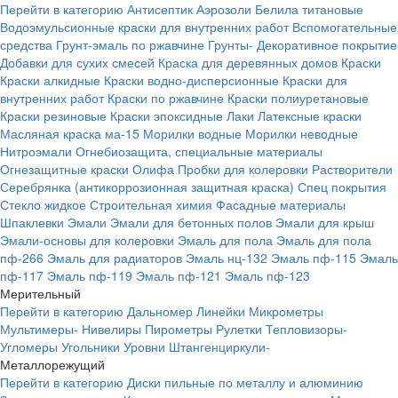
Перейти в категорию
Антисептик
Аэрозоли
Белила титановые
Водоэмульсионные краски для внутренних работ
Вспомогательные
средства
Грунт-эмаль по ржавчине
Грунты-
Декоративное покрытие
Добавки для сухих смесей
Краска для деревянных домов
Краски
Краски алкидные
Краски водно-дисперсионные
Краски для
внутренних работ
Краски по ржавчине
Краски полиуретановые
Краски резиновые
Краски эпоксидные
Лаки
Латексные краски
Масляная краска ма-15
Морилки водные
Морилки неводные
Нитроэмали
Огнебиозащита, специальные материалы
Огнезащитные краски
Олифа
Пробки для колеровки
Растворители
Серебрянка (антикоррозионная защитная краска)
Спец покрытия
Стекло жидкое
Строительная химия
Фасадные материалы
Шпаклевки
Эмали
Эмали для бетонных полов
Эмали для крыш
Эмали-основы для колеровки
Эмаль для пола
Эмаль для пола
пф-266
Эмаль для радиаторов
Эмаль нц-132
Эмаль пф-115
Эмаль
пф-117
Эмаль пф-119
Эмаль пф-121
Эмаль пф-123
Мерительный
Перейти в категорию
Дальномер
Линейки
Микрометры
Мультимеры-
Нивелиры
Пирометры
Рулетки
Тепловизоры-
Угломеры
Угольники
Уровни
Штангенциркули-
Металлорежущий
Перейти в категорию
Диски пильные по металлу и алюминию