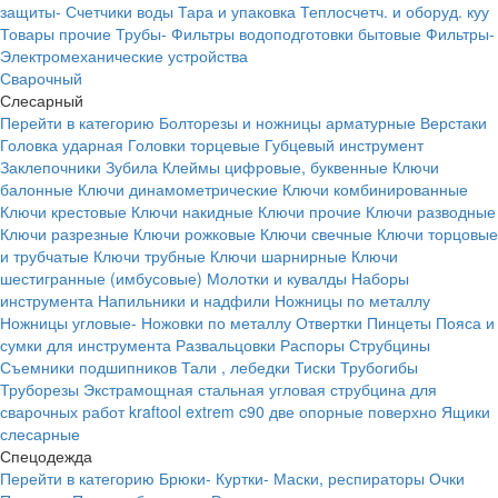
защиты-
Счетчики воды
Тара и упаковка
Теплосчетч. и оборуд. куу
Товары прочие
Трубы-
Фильтры водоподготовки бытовые
Фильтры-
Электромеханические устройства
Сварочный
Слесарный
Перейти в категорию
Болторезы и ножницы арматурные
Верстаки
Головка ударная
Головки торцевые
Губцевый инструмент
Заклепочники
Зубила
Клеймы цифровые, буквенные
Ключи
балонные
Ключи динамометрические
Ключи комбинированные
Ключи крестовые
Ключи накидные
Ключи прочие
Ключи разводные
Ключи разрезные
Ключи рожковые
Ключи свечные
Ключи торцовые
и трубчатые
Ключи трубные
Ключи шарнирные
Ключи
шестигранные (имбусовые)
Молотки и кувалды
Наборы
инструмента
Напильники и надфили
Ножницы по металлу
Ножницы угловые-
Ножовки по металлу
Отвертки
Пинцеты
Пояса и
сумки для инструмента
Развальцовки
Распоры
Струбцины
Съемники подшипников
Тали , лебедки
Тиски
Трубогибы
Труборезы
Экстрамощная стальная угловая струбцина для
сварочных работ kraftool extrem c90 две опорные поверхно
Ящики
слесарные
Спецодежда
Перейти в категорию
Брюки-
Куртки-
Маски, респираторы
Очки