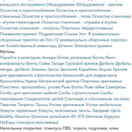
режущего инструмента
Оборудование
Оборудование - крепёж
Оснастка и приспособления
Оснастка и приспособления -
станочные
Оснастка и приспособления - тиски
Оснастка станочная
- втулки переходные
Оснастка станочная - оправки и втулки
Оснастка станочная - патроны
Пластины твёрдосплавные
Пневмоинструмент
Подшипники
Станки
Усп- 8 универсально-
сборочные приспос-ия
Усп-12 универсально-сборочные приспос-
ия
Хозяйственный инвентарь
Шланги
Электроинструмент
Метизы
Перейти в категорию
Анкеры
Блоки роликовые
Болты
Винт-
конфирматы
Винты
Гайки
Гвозди
Грузовой крепеж
Дюбели
Дюбель-
гвозди, дюбели
Зажимы троса
Заклепки
Карабины
Коуши
Крепеж
для деревянного строительства
Кронштейн для радиаторов
Кронштейны
Крюки
Метрический крепеж
Пластины крепежные
Пластины, кронштейны, уголки
Рым-болты
Рым-гайки
Саморезы
Скобы для крепления кабеля
Скобы строительные
Скобы
такелажные
Соединители цепей
Стеллажи и стеллажные системы
Такелаж
Талрепы
Тросы
Уголки крепежные
Уголки мебельные
Хомуты червячные
Хомуты, монтажные ленты, бандажи
Цепи
Шайбы
Шканты
Шпилька резьбовая din 975
Шпильки
Шурупы
Наборы слесарно-монтажные
Напольные покрытия, плинтуса ПВХ, пороги, подложки, клеи