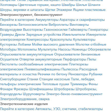
Хозтовары
Цветочные горшки, кашпо
Швабры
Шилья
Шланги
Шнуры, веревки и шпагаты
Щетки
Этажерки
Ящики пластиковые
Электроинструмент, бензоинструмент
Перейти в категорию
Аккумуляторы
Аэраторы и скарификаторы
Бензорезы
Бетоносмесители
Виброплиты
Винтоверты
Воздуходувки
Высоторезы
Газонокосилки
Гайковерты
Генераторы
Граверы
Дрели
Зарядные устройства
Измельчители
Измерители
электроэнергии
Компрессоры
Краскопульты
Культиваторы
Кусторезы
Лобзики
Мойки высокого давления
Молотки отбойные
Мотобуры
Мотопомпы
Мультитулы
Насосы
Ножницы
Обогреватели
Опрыскиватели аккумуляторные
Опрыскиватели бензиновые
Осушители
Отвертки аккумуляторные
Перфораторы
Пилы
Пистолеты скобозабивные электрические
Плиткорезы
электрические
Пневмошлифмашины
Пылесосы
Расходные
материалы и оснастка
Резчики по бетону
Реноваторы
Рубанки
Снегоуборщики
Станки
Станции насосные
Тали, лебедки,
тельферы электрические
Тепловые пушки
Триммеры
Фены
Фонари
Фрезеры
Шлифмашины
Штроборезы
Штроборезы,
бороздоделы
Шуруповерты
Электро-бензо-пневмоинструмент
Электрооборудование, сварка
Электротехнические изделия
Перейти в категорию
Автоматы, УЗО, счетчики, стабилизаторы