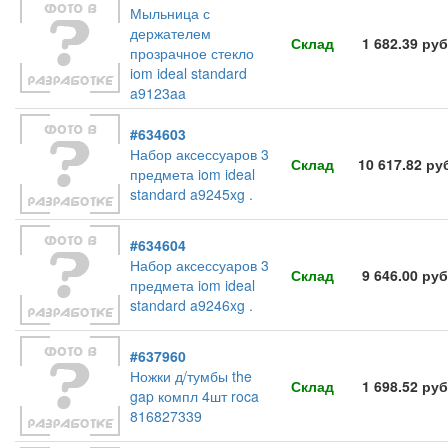
Мыльница с
держателем
Склад
1 682.39 руб
прозрачное стекло
iom ideal standard
a9123aa
#634603
Набор аксессуаров 3
Склад
10 617.82 ру
предмета iom ideal
standard a9245xg .
#634604
Набор аксессуаров 3
Склад
9 646.00 руб
предмета iom ideal
standard a9246xg .
#637960
Ножки д/тумбы the
Склад
1 698.52 руб
gap компл 4шт roca
816827339