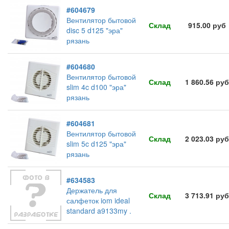
#604679
Вентилятор бытовой
Склад
915.00 руб
disc 5 d125 "эра"
рязань
#604680
Вентилятор бытовой
Склад
1 860.56 руб
slim 4c d100 "эра"
рязань
#604681
Вентилятор бытовой
Склад
2 023.03 руб
slim 5c d125 "эра"
рязань
#634583
Держатель для
Склад
3 713.91 руб
салфеток iom ideal
standard a9133my .