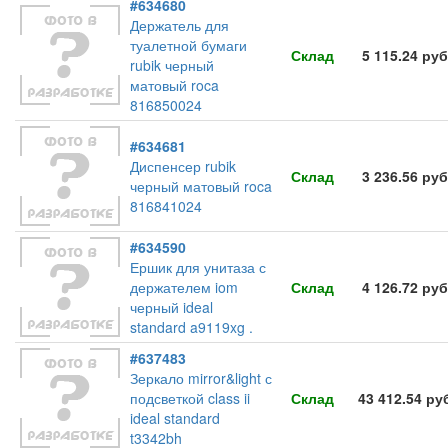
#634680
Держатель для
туалетной бумаги
Склад
5 115.24 руб
rubik черный
матовый roca
816850024
#634681
Диспенсер rubik
Склад
3 236.56 руб
черный матовый roca
816841024
#634590
Ершик для унитаза с
держателем iom
Склад
4 126.72 руб
черный ideal
standard a9119xg .
#637483
Зеркало mirror&light с
подсветкой class ii
Склад
43 412.54 ру
ideal standard
t3342bh