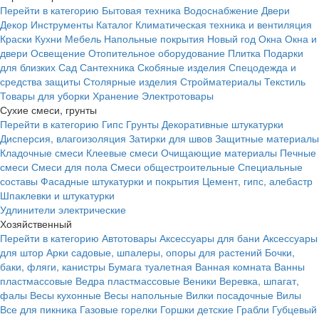
Перейти в категорию
Бытовая техника
Водоснабжение
Двери
Декор
Инструменты
Каталог
Климатическая техника и вентиляция
Краски
Кухни
Мебель
Напольные покрытия
Новый год
Окна
Окна и
двери
Освещение
Отопительное оборудование
Плитка
Подарки
для близких
Сад
Сантехника
Скобяные изделия
Спецодежда и
средства защиты
Столярные изделия
Стройматериалы
Текстиль
Товары для уборки
Хранение
Электротовары
Сухие смеси, грунты
Перейти в категорию
Гипс
Грунты
Декоративные штукатурки
Дисперсия, влагоизоляция
Затирки для швов
Защитные материалы
Кладочные смеси
Клеевые смеси
Очищающие материалы
Печные
смеси
Смеси для пола
Смеси общестроительные
Специальные
составы
Фасадные штукатурки и покрытия
Цемент, гипс, алебастр
Шпаклевки и штукатурки
Удлинители электрические
Хозяйственный
Перейти в категорию
Автотовары
Аксессуары для бани
Аксессуары
для штор
Арки садовые, шпалеры, опоры для растений
Бочки,
баки, фляги, канистры
Бумага туалетная
Ванная комната
Ванны
пластмассовые
Ведра пластмассовые
Веники
Веревка, шпагат,
фалы
Весы кухонные
Весы напольные
Вилки посадочные
Вилы
Все для пикника
Газовые горелки
Горшки детские
Грабли
Губцевый