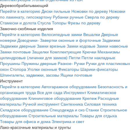
Деревообрабатывающий
Перейти в категорию
Диски пильные
Ножовки по дереву
Ножовки
по ламинату, гипсокартону
Рубанки ручные
Сверла по дереву
Стамески и долота
Стусла
Топоры
Фрезы по дереву
Замочно-скобяные изделия
Перейти в категорию
Велосипедные замки
Вешалки
Дверные
номерки
Доводчики-
Завертки оконные и форточные
Задвижки
Задвижки дверные
Замки врезные
Замки кодовые
Замки навесные
Замки почтовые
Защелки
Комплектующие
Крючки
Механизмы
цилиндровые (личинки для замков)
Петли
Петли накладные
Проушины
Пружины дверные
Разное-
Ручки
Ручки для пластиковых
окон
Стопора
Уголки оконные
Фиксаторы
Шарики-фиксаторы
Шпингалеты, задвижки, засовы
Ящики почтовые
Инструмент
Перейти в категорию
Автогаражное оборудование
Безопасность и
организация труда
Все для сада
Инструмент
Климатическое
оборудование
Клининговое оборудование
Крепеж
Расходные
материалы
Ручной инструмент
Сантехника
Силовая техника
Складское оборудование
Спецодежда и сиз
Станки
Строительное
оборудование
Строительные материалы
Товары для отдыха
Товары для офиса и дома
Электрика и свет
Лако-красочные материалы и грунты