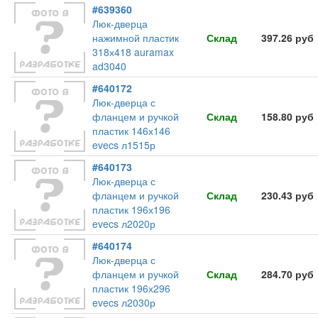
#639360
Люк-дверца
нажимной пластик
Склад
397.26 руб
318х418 auramax
ad3040
#640172
Люк-дверца с
фланцем и ручкой
Склад
158.80 руб
пластик 146х146
evecs л1515р
#640173
Люк-дверца с
фланцем и ручкой
Склад
230.43 руб
пластик 196х196
evecs л2020р
#640174
Люк-дверца с
фланцем и ручкой
Склад
284.70 руб
пластик 196х296
evecs л2030р