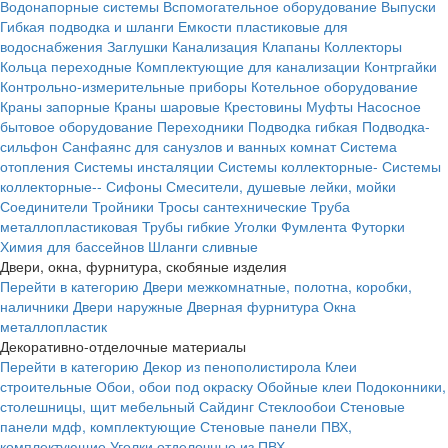
Водонапорные системы
Вспомогательное оборудование
Выпуски
Гибкая подводка и шланги
Емкости пластиковые для
водоснабжения
Заглушки
Канализация
Клапаны
Коллекторы
Кольца переходные
Комплектующие для канализации
Контргайки
Контрольно-измерительные приборы
Котельное оборудование
Краны запорные
Краны шаровые
Крестовины
Муфты
Насосное
бытовое оборудование
Переходники
Подводка гибкая
Подводка-
сильфон
Санфаянс для санузлов и ванных комнат
Система
отопления
Системы инсталяции
Системы коллекторные-
Системы
коллекторные--
Сифоны
Смесители, душевые лейки, мойки
Соединители
Тройники
Тросы сантехнические
Труба
металлопластиковая
Трубы гибкие
Уголки
Фумлента
Футорки
Химия для бассейнов
Шланги сливные
Двери, окна, фурнитура, скобяные изделия
Перейти в категорию
Двери межкомнатные, полотна, коробки,
наличники
Двери наружные
Дверная фурнитура
Окна
металлопластик
Декоративно-отделочные материалы
Перейти в категорию
Декор из пенополистирола
Клеи
строительные
Обои, обои под окраску
Обойные клеи
Подоконники,
столешницы, щит мебельный
Сайдинг
Стеклообои
Стеновые
панели мдф, комплектующие
Стеновые панели ПВХ,
комплектующие
Уголки отделочные из ПВХ