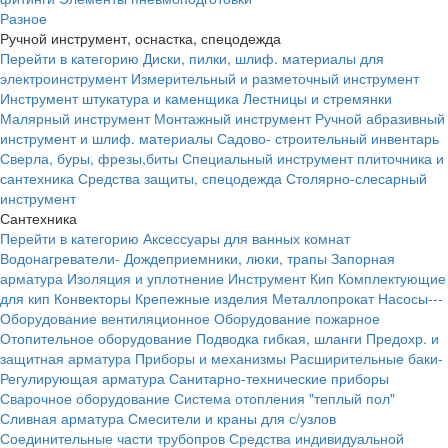
Разное
Ручной инструмент, оснастка, спецодежда
Перейти в категорию
Диски, пилки, шлиф. материалы для
электроинструмент
Измерительный и разметочный инструмент
Инструмент штукатура и каменщика
Лестницы и стремянки
Малярный инструмент
Монтажный инструмент
Ручной абразивный
инструмент и шлиф. материалы
Садово- строительный инвентарь
Сверла, буры, фрезы,биты
Специальный инструмент плиточника и
сантехника
Средства защиты, спецодежда
Столярно-слесарный
инструмент
Сантехника
Перейти в категорию
Аксессуары для ванных комнат
Водонагреватели-
Дождеприемники, люки, трапы
Запорная
арматура
Изоляция и уплотнение
Инструмент
Кип
Комплектующие
для кип
Конвекторы
Крепежные изделия
Металлопрокат
Насосы---
Оборудование вентиляционное
Оборудование пожарное
Отопительное оборудование
Подводка гибкая, шланги
Предохр. и
защитная арматура
Приборы и механизмы
Расширительные баки-
Регулирующая арматура
Санитарно-технические приборы
Сварочное оборудование
Система отопления "теплый пол"
Сливная арматура
Смесители и краны для с/узлов
Соединительные части трубопров
Средства индивидуальной