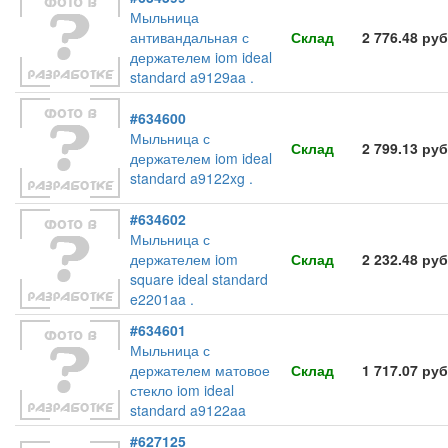
Мыльница
антивандальная с
Склад
2 776.48 руб
держателем iom ideal
standard a9129aa .
#634600
Мыльница с
Склад
2 799.13 руб
держателем iom ideal
standard a9122xg .
#634602
Мыльница с
держателем iom
Склад
2 232.48 руб
square ideal standard
e2201aa .
#634601
Мыльница с
держателем матовое
Склад
1 717.07 руб
стекло iom ideal
standard a9122aa
#627125