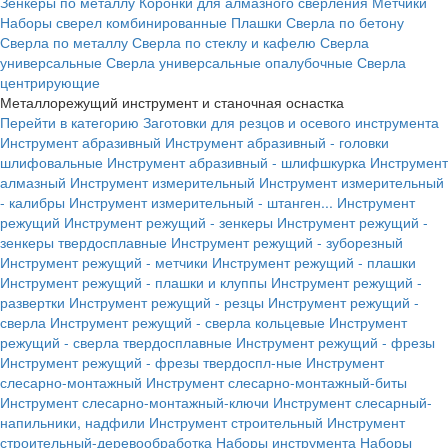
Зенкеры по металлу
Коронки для алмазного сверления
Метчики
Наборы сверел комбинированные
Плашки
Сверла по бетону
Сверла по металлу
Сверла по стеклу и кафелю
Сверла
универсальные
Сверла универсальные опалубочные
Сверла
центрирующие
Металлорежущий инструмент и станочная оснастка
Перейти в категорию
Заготовки для резцов и осевого инструмента
Инструмент абразивный
Инструмент абразивный - головки
шлифовальные
Инструмент абразивный - шлифшкурка
Инструмент
алмазный
Инструмент измерительный
Инструмент измерительный
- калибры
Инструмент измерительный - штанген...
Инструмент
режущий
Инструмент режущий - зенкеры
Инструмент режущий -
зенкеры твердосплавные
Инструмент режущий - зуборезный
Инструмент режущий - метчики
Инструмент режущий - плашки
Инструмент режущий - плашки и клуппы
Инструмент режущий -
развертки
Инструмент режущий - резцы
Инструмент режущий -
сверла
Инструмент режущий - сверла кольцевые
Инструмент
режущий - сверла твердосплавные
Инструмент режущий - фрезы
Инструмент режущий - фрезы твердоспл-ные
Инструмент
слесарно-монтажный
Инструмент слесарно-монтажный-биты
Инструмент слесарно-монтажный-ключи
Инструмент слесарный-
напильники, надфили
Инструмент строительный
Инструмент
строительный-деревообработка
Наборы инструмента
Наборы