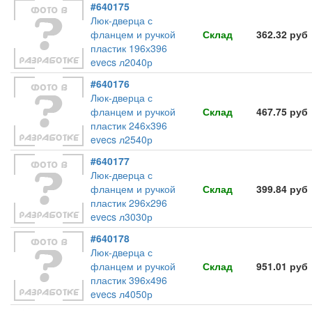
#640175
Люк-дверца с
фланцем и ручкой
Склад
362.32 руб
пластик 196х396
evecs л2040р
#640176
Люк-дверца с
фланцем и ручкой
Склад
467.75 руб
пластик 246х396
evecs л2540р
#640177
Люк-дверца с
фланцем и ручкой
Склад
399.84 руб
пластик 296х296
evecs л3030р
#640178
Люк-дверца с
фланцем и ручкой
Склад
951.01 руб
пластик 396х496
evecs л4050р