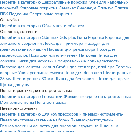
Перейти в категорию
Декоративные порожки
Клеи для напольных
покрытий
Ковровые покрытия
Ламинат
Линолеум
Плинтус
Плитка
ПВХ
Подложка
Спортивные покрытия
Опалубка
Перейти в категорию
Объемная стойка хси
Оснастка, запчасти
Перейти в категорию
Sds-max
Sds-plus
Биты
Коронки
Коронки для
алмазного сверления
Леска для триммера
Насадки для
гравировальных машин
Насадки для реноватора
Ножи для
газонокосилок
Ножи для измельчителей
Патроны
Пилки для
лобзика
Пилки для ножовки
Полировальные принадлежности
Полотна для ленточных пил
Скобы для степлера, плайера
Тарелки
опорные
Универсальные смазки
Цепи для бензопил
Шестигранник
28 мм
Шестигранник 30 мм
Шины для бензопил-
Щетки для дрели
Щетки для ушм
Пены, герметики, клеи строительные
Перейти в категорию
Герметики
Жидкие гвозди
Клеи строительные
Монтажные пены
Пена монтажная
Пневмоинструмент
Перейти в категорию
Для компрессоров и пневмоинструмента-
Пневмоинструментальные наборы-
Пневмокраскопульты-
Ремкомплекты и оснастка для пневмоинструмента
Шланги и
фитинги
Элементы пневмоподготовки