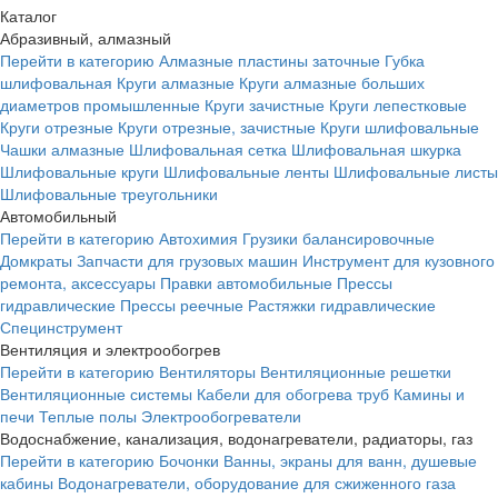
Каталог
Абразивный, алмазный
Перейти в категорию
Алмазные пластины заточные
Губка
шлифовальная
Круги алмазные
Круги алмазные больших
диаметров промышленные
Круги зачистные
Круги лепестковые
Круги отрезные
Круги отрезные, зачистные
Круги шлифовальные
Чашки алмазные
Шлифовальная сетка
Шлифовальная шкурка
Шлифовальные круги
Шлифовальные ленты
Шлифовальные листы
Шлифовальные треугольники
Автомобильный
Перейти в категорию
Автохимия
Грузики балансировочные
Домкраты
Запчасти для грузовых машин
Инструмент для кузовного
ремонта, аксессуары
Правки автомобильные
Прессы
гидравлические
Прессы реечные
Растяжки гидравлические
Специнструмент
Вентиляция и электрообогрев
Перейти в категорию
Вентиляторы
Вентиляционные решетки
Вентиляционные системы
Кабели для обогрева труб
Камины и
печи
Теплые полы
Электрообогреватели
Водоснабжение, канализация, водонагреватели, радиаторы, газ
Перейти в категорию
Бочонки
Ванны, экраны для ванн, душевые
кабины
Водонагреватели, оборудование для сжиженного газа