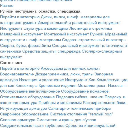
Разное
Ручной инструмент, оснастка, спецодежда
Перейти в категорию
Диски, пилки, шлиф. материалы для
электроинструмент
Измерительный и разметочный инструмент
Инструмент штукатура и каменщика
Лестницы и стремянки
Малярный инструмент
Монтажный инструмент
Ручной абразивный
инструмент и шлиф. материалы
Садово- строительный инвентарь
Сверла, буры, фрезы,биты
Специальный инструмент плиточника и
сантехника
Средства защиты, спецодежда
Столярно-слесарный
инструмент
Сантехника
Перейти в категорию
Аксессуары для ванных комнат
Водонагреватели-
Дождеприемники, люки, трапы
Запорная
арматура
Изоляция и уплотнение
Инструмент
Кип
Комплектующие
для кип
Конвекторы
Крепежные изделия
Металлопрокат
Насосы---
Оборудование вентиляционное
Оборудование пожарное
Отопительное оборудование
Подводка гибкая, шланги
Предохр. и
защитная арматура
Приборы и механизмы
Расширительные баки-
Регулирующая арматура
Санитарно-технические приборы
Сварочное оборудование
Система отопления "теплый пол"
Сливная арматура
Смесители и краны для с/узлов
Соединительные части трубопров
Средства индивидуальной