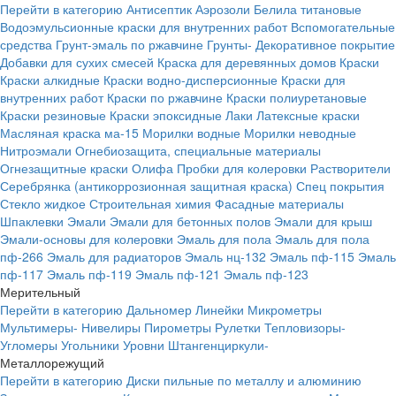
Перейти в категорию
Антисептик
Аэрозоли
Белила титановые
Водоэмульсионные краски для внутренних работ
Вспомогательные
средства
Грунт-эмаль по ржавчине
Грунты-
Декоративное покрытие
Добавки для сухих смесей
Краска для деревянных домов
Краски
Краски алкидные
Краски водно-дисперсионные
Краски для
внутренних работ
Краски по ржавчине
Краски полиуретановые
Краски резиновые
Краски эпоксидные
Лаки
Латексные краски
Масляная краска ма-15
Морилки водные
Морилки неводные
Нитроэмали
Огнебиозащита, специальные материалы
Огнезащитные краски
Олифа
Пробки для колеровки
Растворители
Серебрянка (антикоррозионная защитная краска)
Спец покрытия
Стекло жидкое
Строительная химия
Фасадные материалы
Шпаклевки
Эмали
Эмали для бетонных полов
Эмали для крыш
Эмали-основы для колеровки
Эмаль для пола
Эмаль для пола
пф-266
Эмаль для радиаторов
Эмаль нц-132
Эмаль пф-115
Эмаль
пф-117
Эмаль пф-119
Эмаль пф-121
Эмаль пф-123
Мерительный
Перейти в категорию
Дальномер
Линейки
Микрометры
Мультимеры-
Нивелиры
Пирометры
Рулетки
Тепловизоры-
Угломеры
Угольники
Уровни
Штангенциркули-
Металлорежущий
Перейти в категорию
Диски пильные по металлу и алюминию