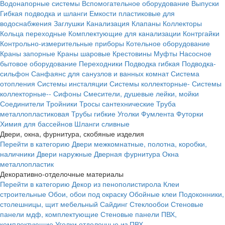
Водонапорные системы
Вспомогательное оборудование
Выпуски
Гибкая подводка и шланги
Емкости пластиковые для
водоснабжения
Заглушки
Канализация
Клапаны
Коллекторы
Кольца переходные
Комплектующие для канализации
Контргайки
Контрольно-измерительные приборы
Котельное оборудование
Краны запорные
Краны шаровые
Крестовины
Муфты
Насосное
бытовое оборудование
Переходники
Подводка гибкая
Подводка-
сильфон
Санфаянс для санузлов и ванных комнат
Система
отопления
Системы инсталяции
Системы коллекторные-
Системы
коллекторные--
Сифоны
Смесители, душевые лейки, мойки
Соединители
Тройники
Тросы сантехнические
Труба
металлопластиковая
Трубы гибкие
Уголки
Фумлента
Футорки
Химия для бассейнов
Шланги сливные
Двери, окна, фурнитура, скобяные изделия
Перейти в категорию
Двери межкомнатные, полотна, коробки,
наличники
Двери наружные
Дверная фурнитура
Окна
металлопластик
Декоративно-отделочные материалы
Перейти в категорию
Декор из пенополистирола
Клеи
строительные
Обои, обои под окраску
Обойные клеи
Подоконники,
столешницы, щит мебельный
Сайдинг
Стеклообои
Стеновые
панели мдф, комплектующие
Стеновые панели ПВХ,
комплектующие
Уголки отделочные из ПВХ