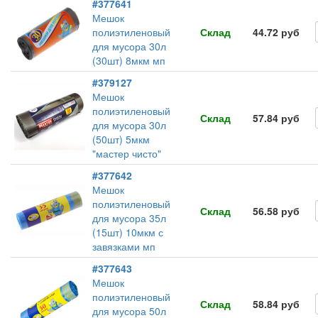
#377641
Мешок
полиэтиленовый
Склад
44.72 руб
для мусора 30л
(30шт) 8мкм мп
#379127
Мешок
полиэтиленовый
Склад
57.84 руб
для мусора 30л
(50шт) 5мкм
"мастер чисто"
#377642
Мешок
полиэтиленовый
Склад
56.58 руб
для мусора 35л
(15шт) 10мкм с
завязками мп
#377643
Мешок
полиэтиленовый
Склад
58.84 руб
для мусора 50л