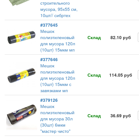
строительного
мусора, 95х55 см,
10шт// сибртех
#377645
Мешок
полиэтиленовый
Склад
82.10 руб
для мусора 120л
(10шт) 15мкм мп
#377646
Мешок
полиэтиленовый
Склад
114.05 руб
для мусора 120л
(10шт) 15мкм с
завязками мп
#379126
Мешок
полиэтиленовый
Склад
36.69 руб
для мусора 30л
(30шт) 6мкм
"мастер чисто"