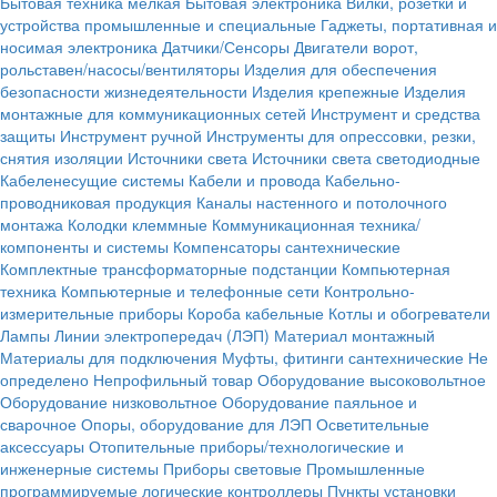
Бытовая техника мелкая
Бытовая электроника
Вилки, розетки и
устройства промышленные и специальные
Гаджеты, портативная и
носимая электроника
Датчики/Сенсоры
Двигатели ворот,
рольставен/насосы/вентиляторы
Изделия для обеспечения
безопасности жизнедеятельности
Изделия крепежные
Изделия
монтажные для коммуникационных сетей
Инструмент и средства
защиты
Инструмент ручной
Инструменты для опрессовки, резки,
снятия изоляции
Источники света
Источники света светодиодные
Кабеленесущие системы
Кабели и провода
Кабельно-
проводниковая продукция
Каналы настенного и потолочного
монтажа
Колодки клеммные
Коммуникационная техника/
компоненты и системы
Компенсаторы сантехнические
Комплектные трансформаторные подстанции
Компьютерная
техника
Компьютерные и телефонные сети
Контрольно-
измерительные приборы
Короба кабельные
Котлы и обогреватели
Лампы
Линии электропередач (ЛЭП)
Материал монтажный
Материалы для подключения
Муфты, фитинги сантехнические
Не
определено
Непрофильный товар
Оборудование высоковольтное
Оборудование низковольтное
Оборудование паяльное и
сварочное
Опоры, оборудование для ЛЭП
Осветительные
аксессуары
Отопительные приборы/технологические и
инженерные системы
Приборы световые
Промышленные
программируемые логические контроллеры
Пункты установки