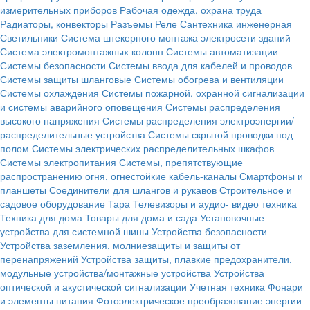
измерительных приборов
Рабочая одежда, охрана труда
Радиаторы, конвекторы
Разъемы
Реле
Сантехника инженерная
Светильники
Система штекерного монтажа электросети зданий
Система электромонтажных колонн
Системы автоматизации
Системы безопасности
Системы ввода для кабелей и проводов
Системы защиты шланговые
Системы обогрева и вентиляции
Системы охлаждения
Системы пожарной, охранной сигнализации
и системы аварийного оповещения
Системы распределения
высокого напряжения
Системы распределения электроэнергии/
распределительные устройства
Системы скрытой проводки под
полом
Системы электрических распределительных шкафов
Системы электропитания
Системы, препятствующие
распространению огня, огнестойкие кабель-каналы
Смартфоны и
планшеты
Соединители для шлангов и рукавов
Строительное и
садовое оборудование
Тара
Телевизоры и аудио- видео техника
Техника для дома
Товары для дома и сада
Установочные
устройства для системной шины
Устройства безопасности
Устройства заземления, молниезащиты и защиты от
перенапряжений
Устройства защиты, плавкие предохранители,
модульные устройства/монтажные устройства
Устройства
оптической и акустической сигнализации
Учетная техника
Фонари
и элементы питания
Фотоэлектрическое преобразование энергии