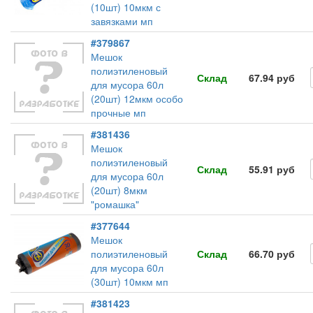
(10шт) 10мкм с
завязками мп
#379867
Мешок
полиэтиленовый
Склад
67.94 руб
для мусора 60л
(20шт) 12мкм особо
прочные мп
#381436
Мешок
полиэтиленовый
Склад
55.91 руб
для мусора 60л
(20шт) 8мкм
"ромашка"
#377644
Мешок
полиэтиленовый
Склад
66.70 руб
для мусора 60л
(30шт) 10мкм мп
#381423