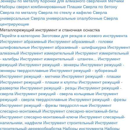
Зенкеры по металлу
Коронки для алмазного сверления
Метчики
Наборы сверел комбинированные
Плашки
Сверла по бетону
Сверла по металлу
Сверла по стеклу и кафелю
Сверла
универсальные
Сверла универсальные опалубочные
Сверла
центрирующие
Металлорежущий инструмент и станочная оснастка
Перейти в категорию
Заготовки для резцов и осевого инструмента
Инструмент абразивный
Инструмент абразивный - головки
шлифовальные
Инструмент абразивный - шлифшкурка
Инструмент
алмазный
Инструмент измерительный
Инструмент измерительный
- калибры
Инструмент измерительный - штанген...
Инструмент
режущий
Инструмент режущий - зенкеры
Инструмент режущий -
зенкеры твердосплавные
Инструмент режущий - зуборезный
Инструмент режущий - метчики
Инструмент режущий - плашки
Инструмент режущий - плашки и клуппы
Инструмент режущий -
развертки
Инструмент режущий - резцы
Инструмент режущий -
сверла
Инструмент режущий - сверла кольцевые
Инструмент
режущий - сверла твердосплавные
Инструмент режущий - фрезы
Инструмент режущий - фрезы твердоспл-ные
Инструмент
слесарно-монтажный
Инструмент слесарно-монтажный-биты
Инструмент слесарно-монтажный-ключи
Инструмент слесарный-
напильники, надфили
Инструмент строительный
Инструмент
строительный-деревообработка
Наборы инструмента
Наборы