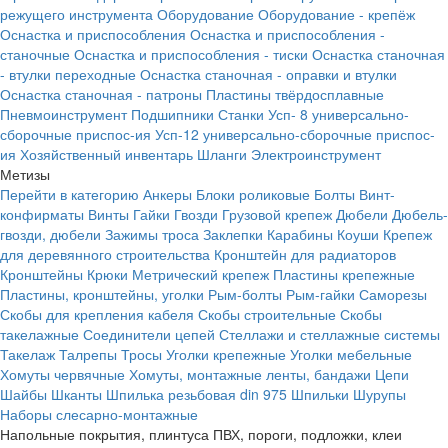
режущего инструмента
Оборудование
Оборудование - крепёж
Оснастка и приспособления
Оснастка и приспособления -
станочные
Оснастка и приспособления - тиски
Оснастка станочная
- втулки переходные
Оснастка станочная - оправки и втулки
Оснастка станочная - патроны
Пластины твёрдосплавные
Пневмоинструмент
Подшипники
Станки
Усп- 8 универсально-
сборочные приспос-ия
Усп-12 универсально-сборочные приспос-
ия
Хозяйственный инвентарь
Шланги
Электроинструмент
Метизы
Перейти в категорию
Анкеры
Блоки роликовые
Болты
Винт-
конфирматы
Винты
Гайки
Гвозди
Грузовой крепеж
Дюбели
Дюбель-
гвозди, дюбели
Зажимы троса
Заклепки
Карабины
Коуши
Крепеж
для деревянного строительства
Кронштейн для радиаторов
Кронштейны
Крюки
Метрический крепеж
Пластины крепежные
Пластины, кронштейны, уголки
Рым-болты
Рым-гайки
Саморезы
Скобы для крепления кабеля
Скобы строительные
Скобы
такелажные
Соединители цепей
Стеллажи и стеллажные системы
Такелаж
Талрепы
Тросы
Уголки крепежные
Уголки мебельные
Хомуты червячные
Хомуты, монтажные ленты, бандажи
Цепи
Шайбы
Шканты
Шпилька резьбовая din 975
Шпильки
Шурупы
Наборы слесарно-монтажные
Напольные покрытия, плинтуса ПВХ, пороги, подложки, клеи