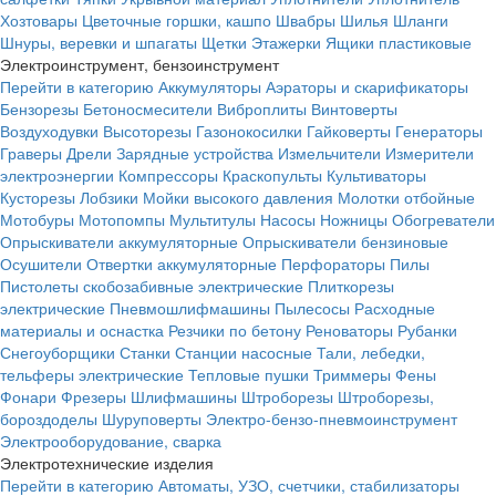
Хозтовары
Цветочные горшки, кашпо
Швабры
Шилья
Шланги
Шнуры, веревки и шпагаты
Щетки
Этажерки
Ящики пластиковые
Электроинструмент, бензоинструмент
Перейти в категорию
Аккумуляторы
Аэраторы и скарификаторы
Бензорезы
Бетоносмесители
Виброплиты
Винтоверты
Воздуходувки
Высоторезы
Газонокосилки
Гайковерты
Генераторы
Граверы
Дрели
Зарядные устройства
Измельчители
Измерители
электроэнергии
Компрессоры
Краскопульты
Культиваторы
Кусторезы
Лобзики
Мойки высокого давления
Молотки отбойные
Мотобуры
Мотопомпы
Мультитулы
Насосы
Ножницы
Обогреватели
Опрыскиватели аккумуляторные
Опрыскиватели бензиновые
Осушители
Отвертки аккумуляторные
Перфораторы
Пилы
Пистолеты скобозабивные электрические
Плиткорезы
электрические
Пневмошлифмашины
Пылесосы
Расходные
материалы и оснастка
Резчики по бетону
Реноваторы
Рубанки
Снегоуборщики
Станки
Станции насосные
Тали, лебедки,
тельферы электрические
Тепловые пушки
Триммеры
Фены
Фонари
Фрезеры
Шлифмашины
Штроборезы
Штроборезы,
бороздоделы
Шуруповерты
Электро-бензо-пневмоинструмент
Электрооборудование, сварка
Электротехнические изделия
Перейти в категорию
Автоматы, УЗО, счетчики, стабилизаторы