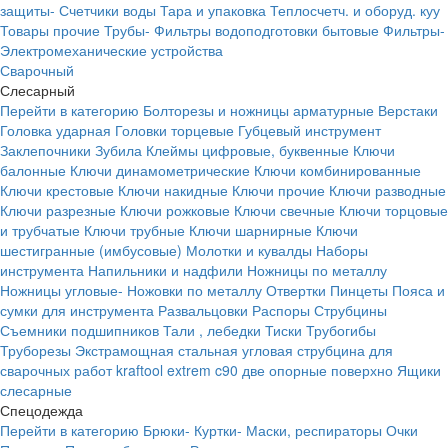
защиты-
Счетчики воды
Тара и упаковка
Теплосчетч. и оборуд. куу
Товары прочие
Трубы-
Фильтры водоподготовки бытовые
Фильтры-
Электромеханические устройства
Сварочный
Слесарный
Перейти в категорию
Болторезы и ножницы арматурные
Верстаки
Головка ударная
Головки торцевые
Губцевый инструмент
Заклепочники
Зубила
Клеймы цифровые, буквенные
Ключи
балонные
Ключи динамометрические
Ключи комбинированные
Ключи крестовые
Ключи накидные
Ключи прочие
Ключи разводные
Ключи разрезные
Ключи рожковые
Ключи свечные
Ключи торцовые
и трубчатые
Ключи трубные
Ключи шарнирные
Ключи
шестигранные (имбусовые)
Молотки и кувалды
Наборы
инструмента
Напильники и надфили
Ножницы по металлу
Ножницы угловые-
Ножовки по металлу
Отвертки
Пинцеты
Пояса и
сумки для инструмента
Развальцовки
Распоры
Струбцины
Съемники подшипников
Тали , лебедки
Тиски
Трубогибы
Труборезы
Экстрамощная стальная угловая струбцина для
сварочных работ kraftool extrem c90 две опорные поверхно
Ящики
слесарные
Спецодежда
Перейти в категорию
Брюки-
Куртки-
Маски, респираторы
Очки