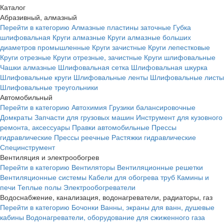
Каталог
Абразивный, алмазный
Перейти в категорию
Алмазные пластины заточные
Губка
шлифовальная
Круги алмазные
Круги алмазные больших
диаметров промышленные
Круги зачистные
Круги лепестковые
Круги отрезные
Круги отрезные, зачистные
Круги шлифовальные
Чашки алмазные
Шлифовальная сетка
Шлифовальная шкурка
Шлифовальные круги
Шлифовальные ленты
Шлифовальные листы
Шлифовальные треугольники
Автомобильный
Перейти в категорию
Автохимия
Грузики балансировочные
Домкраты
Запчасти для грузовых машин
Инструмент для кузовного
ремонта, аксессуары
Правки автомобильные
Прессы
гидравлические
Прессы реечные
Растяжки гидравлические
Специнструмент
Вентиляция и электрообогрев
Перейти в категорию
Вентиляторы
Вентиляционные решетки
Вентиляционные системы
Кабели для обогрева труб
Камины и
печи
Теплые полы
Электрообогреватели
Водоснабжение, канализация, водонагреватели, радиаторы, газ
Перейти в категорию
Бочонки
Ванны, экраны для ванн, душевые
кабины
Водонагреватели, оборудование для сжиженного газа