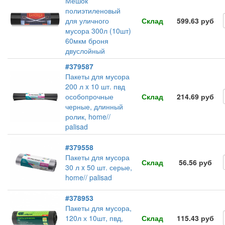
Мешок
полиэтиленовый
для уличного
Склад
599.63 руб
мусора 300л (10шт)
60мкм броня
двуслойный
#379587
Пакеты для мусора
200 л x 10 шт. пвд
особопрочные
Склад
214.69 руб
черные, длинный
ролик, home//
palisad
#379558
Пакеты для мусора
Склад
56.56 руб
30 л x 50 шт. серые,
home// palisad
#378953
Пакеты для мусора,
120л х 10шт, пвд,
Склад
115.43 руб