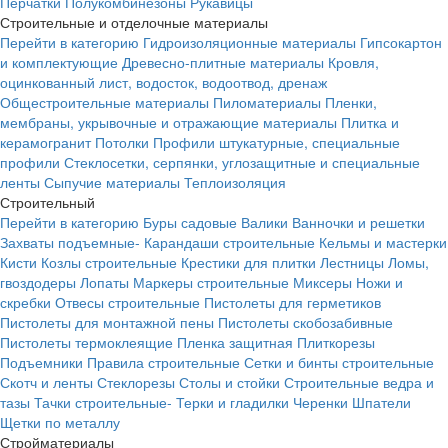
Перчатки
Полукомбинезоны
Рукавицы
Строительные и отделочные материалы
Перейти в категорию
Гидроизоляционные материалы
Гипсокартон
и комплектующие
Древесно-плитные материалы
Кровля,
оцинкованный лист, водосток, водоотвод, дренаж
Общестроительные материалы
Пиломатериалы
Пленки,
мембраны, укрывочные и отражающие материалы
Плитка и
керамогранит
Потолки
Профили штукатурные, специальные
профили
Стеклосетки, серпянки, углозащитные и специальные
ленты
Сыпучие материалы
Теплоизоляция
Строительный
Перейти в категорию
Буры садовые
Валики
Ванночки и решетки
Захваты подъемные-
Карандаши строительные
Кельмы и мастерки
Кисти
Козлы строительные
Крестики для плитки
Лестницы
Ломы,
гвоздодеры
Лопаты
Маркеры строительные
Миксеры
Ножи и
скребки
Отвесы строительные
Пистолеты для герметиков
Пистолеты для монтажной пены
Пистолеты скобозабивные
Пистолеты термоклеящие
Пленка защитная
Плиткорезы
Подъемники
Правила строительные
Сетки и бинты строительные
Скотч и ленты
Стеклорезы
Столы и стойки
Строительные ведра и
тазы
Тачки строительные-
Терки и гладилки
Черенки
Шпатели
Щетки по металлу
Стройматериалы