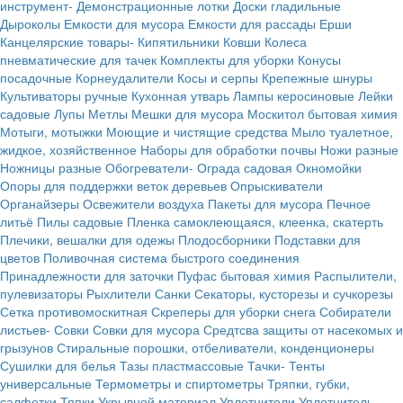
инструмент-
Демонстрационные лотки
Доски гладильные
Дыроколы
Емкости для мусора
Емкости для рассады
Ерши
Канцелярские товары-
Кипятильники
Ковши
Колеса
пневматические для тачек
Комплекты для уборки
Конусы
посадочные
Корнеудалители
Косы и серпы
Крепежные шнуры
Культиваторы ручные
Кухонная утварь
Лампы керосиновые
Лейки
садовые
Лупы
Метлы
Мешки для мусора
Москитол бытовая химия
Мотыги, мотыжки
Моющие и чистящие средства
Мыло туалетное,
жидкое, хозяйственное
Наборы для обработки почвы
Ножи разные
Ножницы разные
Обогреватели-
Ограда садовая
Окномойки
Опоры для поддержки веток деревьев
Опрыскиватели
Органайзеры
Освежители воздуха
Пакеты для мусора
Печное
литьё
Пилы садовые
Пленка самоклеющаяся, клеенка, скатерть
Плечики, вешалки для одежы
Плодосборники
Подставки для
цветов
Поливочная система быстрого соединения
Принадлежности для заточки
Пуфас бытовая химия
Распылители,
пулевизаторы
Рыхлители
Санки
Секаторы, кусторезы и сучкорезы
Сетка противомоскитная
Скреперы для уборки снега
Собиратели
листьев-
Совки
Совки для мусора
Средтсва защиты от насекомых и
грызунов
Стиральные порошки, отбеливатели, конденционеры
Сушилки для белья
Тазы пластмассовые
Тачки-
Тенты
универсальные
Термометры и спиртометры
Тряпки, губки,
салфетки
Тяпки
Укрывной материал
Уплотнители
Уплотнитель