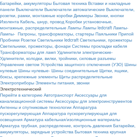
Батарейки, аккумуляторы
Бытовая техника
Вставки и накладные
панели
Выключатели
Выключатели автоматические
Выключатели,
розетки, рамки, монтажные коробки
Диммеры
Звонки, кнопки
Изолента
Кабель, шнур, провод
Коробки установочные,
монтажные, распределительные
Лампы
Лампы ledcraft
Лампы-
Лампы-
Патроны, трансформаторы, стартеры
Паяльники
Припой
Пробники
Розетки
Светильники ledcraft
Светильники, прожекторы
Светильники, прожекторы, фонари
Системы прокладки кабеля
Трансформаторы для ламп
Удлинители электрические-
Удлинители, колодки, вилки, тройники, силовые разъемы
Управление светом
Устройства защитного отключения (УЗО)
Шины
нулевые
Шины нулевые-
Шины соединительные
Щитки, ящики,
боксы, крепежные элементы
Щиты распределительные
Электроприборы
Элементы питания, звонки
Электротехнический
Перейти в категорию
Автотранспорт
Аксессуары для
канализационной системы
Аксессуары для электроинструментов
Антенны и спутниковые технологии
Аппаратура
пускорегулирующая
Аппаратура пускорегулирующая для
освещения
Арматура кабельная/изоляционные материалы
Арматура трубная, распределение, контроль давления
Батарейки,
аккумуляторы, зарядные устройства
Бытовая техника крупная