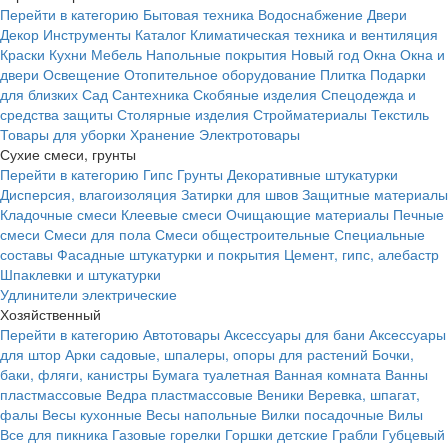
Перейти в категорию
Бытовая техника
Водоснабжение
Двери
Декор
Инструменты
Каталог
Климатическая техника и вентиляция
Краски
Кухни
Мебель
Напольные покрытия
Новый год
Окна
Окна и
двери
Освещение
Отопительное оборудование
Плитка
Подарки
для близких
Сад
Сантехника
Скобяные изделия
Спецодежда и
средства защиты
Столярные изделия
Стройматериалы
Текстиль
Товары для уборки
Хранение
Электротовары
Сухие смеси, грунты
Перейти в категорию
Гипс
Грунты
Декоративные штукатурки
Дисперсия, влагоизоляция
Затирки для швов
Защитные материалы
Кладочные смеси
Клеевые смеси
Очищающие материалы
Печные
смеси
Смеси для пола
Смеси общестроительные
Специальные
составы
Фасадные штукатурки и покрытия
Цемент, гипс, алебастр
Шпаклевки и штукатурки
Удлинители электрические
Хозяйственный
Перейти в категорию
Автотовары
Аксессуары для бани
Аксессуары
для штор
Арки садовые, шпалеры, опоры для растений
Бочки,
баки, фляги, канистры
Бумага туалетная
Ванная комната
Ванны
пластмассовые
Ведра пластмассовые
Веники
Веревка, шпагат,
фалы
Весы кухонные
Весы напольные
Вилки посадочные
Вилы
Все для пикника
Газовые горелки
Горшки детские
Грабли
Губцевый