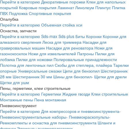
Перейти в категорию
Декоративные порожки
Клеи для напольных
покрытий
Ковровые покрытия
Ламинат
Линолеум
Плинтус
Плитка
ПВХ
Подложка
Спортивные покрытия
Опалубка
Перейти в категорию
Объемная стойка хси
Оснастка, запчасти
Перейти в категорию
Sds-max
Sds-plus
Биты
Коронки
Коронки для
алмазного сверления
Леска для триммера
Насадки для
гравировальных машин
Насадки для реноватора
Ножи для
газонокосилок
Ножи для измельчителей
Патроны
Пилки для
лобзика
Пилки для ножовки
Полировальные принадлежности
Полотна для ленточных пил
Скобы для степлера, плайера
Тарелки
опорные
Универсальные смазки
Цепи для бензопил
Шестигранник
28 мм
Шестигранник 30 мм
Шины для бензопил-
Щетки для дрели
Щетки для ушм
Пены, герметики, клеи строительные
Перейти в категорию
Герметики
Жидкие гвозди
Клеи строительные
Монтажные пены
Пена монтажная
Пневмоинструмент
Перейти в категорию
Для компрессоров и пневмоинструмента-
Пневмоинструментальные наборы-
Пневмокраскопульты-
Ремкомплекты и оснастка для пневмоинструмента
Шланги и
фитинги
Элементы пневмоподготовки