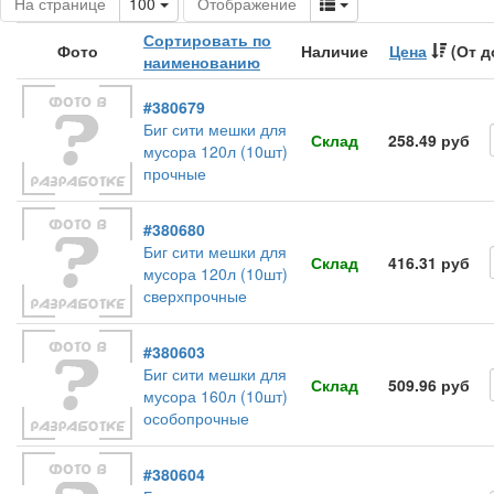
Toggle Dropdown
Toggle Dropdown
На странице
100
Отображение
Сортировать по
Фото
Наличие
Цена
(От д
наименованию
#380679
Биг сити мешки для
Склад
258.49 руб
мусора 120л (10шт)
прочные
#380680
Биг сити мешки для
Склад
416.31 руб
мусора 120л (10шт)
сверхпрочные
#380603
Биг сити мешки для
Склад
509.96 руб
мусора 160л (10шт)
особопрочные
#380604