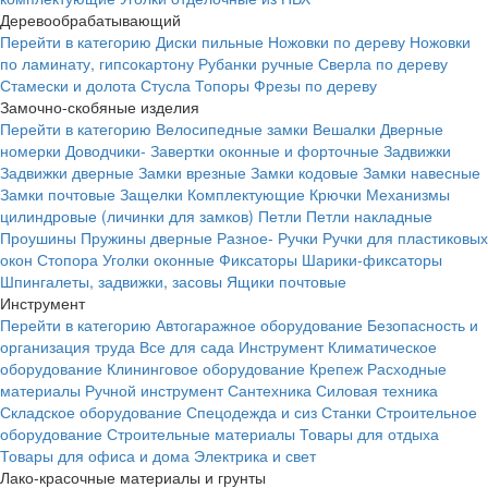
Деревообрабатывающий
Перейти в категорию
Диски пильные
Ножовки по дереву
Ножовки
по ламинату, гипсокартону
Рубанки ручные
Сверла по дереву
Стамески и долота
Стусла
Топоры
Фрезы по дереву
Замочно-скобяные изделия
Перейти в категорию
Велосипедные замки
Вешалки
Дверные
номерки
Доводчики-
Завертки оконные и форточные
Задвижки
Задвижки дверные
Замки врезные
Замки кодовые
Замки навесные
Замки почтовые
Защелки
Комплектующие
Крючки
Механизмы
цилиндровые (личинки для замков)
Петли
Петли накладные
Проушины
Пружины дверные
Разное-
Ручки
Ручки для пластиковых
окон
Стопора
Уголки оконные
Фиксаторы
Шарики-фиксаторы
Шпингалеты, задвижки, засовы
Ящики почтовые
Инструмент
Перейти в категорию
Автогаражное оборудование
Безопасность и
организация труда
Все для сада
Инструмент
Климатическое
оборудование
Клининговое оборудование
Крепеж
Расходные
материалы
Ручной инструмент
Сантехника
Силовая техника
Складское оборудование
Спецодежда и сиз
Станки
Строительное
оборудование
Строительные материалы
Товары для отдыха
Товары для офиса и дома
Электрика и свет
Лако-красочные материалы и грунты