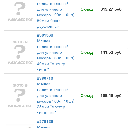
полиэтиленовый
для уличного
Склад
319.27 руб
мусора 120л (10шт)
60мкм броня
двуслойный
#381368
Мешок
полиэтиленовый
для уличного
Склад
141.52 руб
мусора 160л (10шт)
40мкм "мастер
чисто"
#380710
Мешок
полиэтиленовый
для уличного
Склад
169.48 руб
мусора 180л (10шт)
35мкм "мастер
чисто эко"
#379128
Мешок