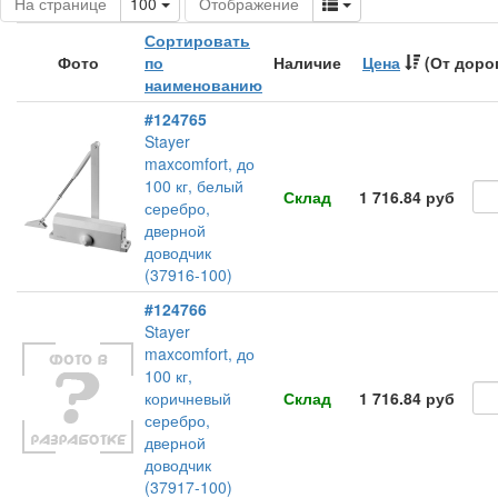
Toggle Dropdown
Toggle Dropdown
На странице
100
Отображение
Сортировать
Фото
по
Наличие
Цена
(От доро
наименованию
#124765
Stayer
maxcomfort, до
100 кг, белый
Склад
1 716.84 руб
серебро,
дверной
доводчик
(37916-100)
#124766
Stayer
maxcomfort, до
100 кг,
коричневый
Склад
1 716.84 руб
серебро,
дверной
доводчик
(37917-100)