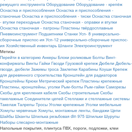
режущего инструмента
Оборудование
Оборудование - крепёж
Оснастка и приспособления
Оснастка и приспособления -
станочные
Оснастка и приспособления - тиски
Оснастка станочная
- втулки переходные
Оснастка станочная - оправки и втулки
Оснастка станочная - патроны
Пластины твёрдосплавные
Пневмоинструмент
Подшипники
Станки
Усп- 8 универсально-
сборочные приспос-ия
Усп-12 универсально-сборочные приспос-
ия
Хозяйственный инвентарь
Шланги
Электроинструмент
Метизы
Перейти в категорию
Анкеры
Блоки роликовые
Болты
Винт-
конфирматы
Винты
Гайки
Гвозди
Грузовой крепеж
Дюбели
Дюбель-
гвозди, дюбели
Зажимы троса
Заклепки
Карабины
Коуши
Крепеж
для деревянного строительства
Кронштейн для радиаторов
Кронштейны
Крюки
Метрический крепеж
Пластины крепежные
Пластины, кронштейны, уголки
Рым-болты
Рым-гайки
Саморезы
Скобы для крепления кабеля
Скобы строительные
Скобы
такелажные
Соединители цепей
Стеллажи и стеллажные системы
Такелаж
Талрепы
Тросы
Уголки крепежные
Уголки мебельные
Хомуты червячные
Хомуты, монтажные ленты, бандажи
Цепи
Шайбы
Шканты
Шпилька резьбовая din 975
Шпильки
Шурупы
Наборы слесарно-монтажные
Напольные покрытия, плинтуса ПВХ, пороги, подложки, клеи