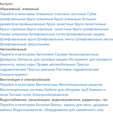
Каталог
Абразивный, алмазный
Перейти в категорию
Алмазные пластины заточные
Губка
шлифовальная
Круги алмазные
Круги алмазные больших
диаметров промышленные
Круги зачистные
Круги лепестковые
Круги отрезные
Круги отрезные, зачистные
Круги шлифовальные
Чашки алмазные
Шлифовальная сетка
Шлифовальная шкурка
Шлифовальные круги
Шлифовальные ленты
Шлифовальные листы
Шлифовальные треугольники
Автомобильный
Перейти в категорию
Автохимия
Грузики балансировочные
Домкраты
Запчасти для грузовых машин
Инструмент для кузовного
ремонта, аксессуары
Правки автомобильные
Прессы
гидравлические
Прессы реечные
Растяжки гидравлические
Специнструмент
Вентиляция и электрообогрев
Перейти в категорию
Вентиляторы
Вентиляционные решетки
Вентиляционные системы
Кабели для обогрева труб
Камины и
печи
Теплые полы
Электрообогреватели
Водоснабжение, канализация, водонагреватели, радиаторы, газ
Перейти в категорию
Бочонки
Ванны, экраны для ванн, душевые
кабины
Водонагреватели, оборудование для сжиженного газа