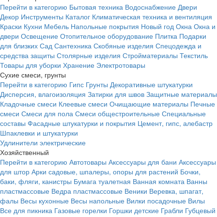
Перейти в категорию
Бытовая техника
Водоснабжение
Двери
Декор
Инструменты
Каталог
Климатическая техника и вентиляция
Краски
Кухни
Мебель
Напольные покрытия
Новый год
Окна
Окна и
двери
Освещение
Отопительное оборудование
Плитка
Подарки
для близких
Сад
Сантехника
Скобяные изделия
Спецодежда и
средства защиты
Столярные изделия
Стройматериалы
Текстиль
Товары для уборки
Хранение
Электротовары
Сухие смеси, грунты
Перейти в категорию
Гипс
Грунты
Декоративные штукатурки
Дисперсия, влагоизоляция
Затирки для швов
Защитные материалы
Кладочные смеси
Клеевые смеси
Очищающие материалы
Печные
смеси
Смеси для пола
Смеси общестроительные
Специальные
составы
Фасадные штукатурки и покрытия
Цемент, гипс, алебастр
Шпаклевки и штукатурки
Удлинители электрические
Хозяйственный
Перейти в категорию
Автотовары
Аксессуары для бани
Аксессуары
для штор
Арки садовые, шпалеры, опоры для растений
Бочки,
баки, фляги, канистры
Бумага туалетная
Ванная комната
Ванны
пластмассовые
Ведра пластмассовые
Веники
Веревка, шпагат,
фалы
Весы кухонные
Весы напольные
Вилки посадочные
Вилы
Все для пикника
Газовые горелки
Горшки детские
Грабли
Губцевый