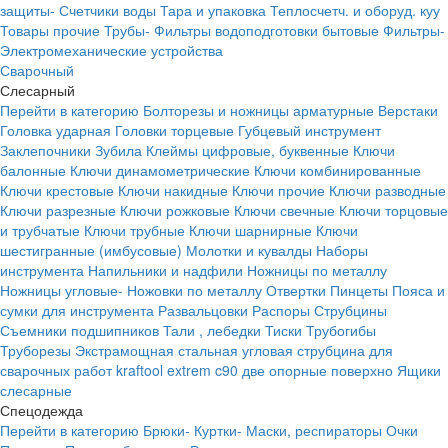
защиты-
Счетчики воды
Тара и упаковка
Теплосчетч. и оборуд. куу
Товары прочие
Трубы-
Фильтры водоподготовки бытовые
Фильтры-
Электромеханические устройства
Сварочный
Слесарный
Перейти в категорию
Болторезы и ножницы арматурные
Верстаки
Головка ударная
Головки торцевые
Губцевый инструмент
Заклепочники
Зубила
Клеймы цифровые, буквенные
Ключи
балонные
Ключи динамометрические
Ключи комбинированные
Ключи крестовые
Ключи накидные
Ключи прочие
Ключи разводные
Ключи разрезные
Ключи рожковые
Ключи свечные
Ключи торцовые
и трубчатые
Ключи трубные
Ключи шарнирные
Ключи
шестигранные (имбусовые)
Молотки и кувалды
Наборы
инструмента
Напильники и надфили
Ножницы по металлу
Ножницы угловые-
Ножовки по металлу
Отвертки
Пинцеты
Пояса и
сумки для инструмента
Развальцовки
Распоры
Струбцины
Съемники подшипников
Тали , лебедки
Тиски
Трубогибы
Труборезы
Экстрамощная стальная угловая струбцина для
сварочных работ kraftool extrem c90 две опорные поверхно
Ящики
слесарные
Спецодежда
Перейти в категорию
Брюки-
Куртки-
Маски, респираторы
Очки