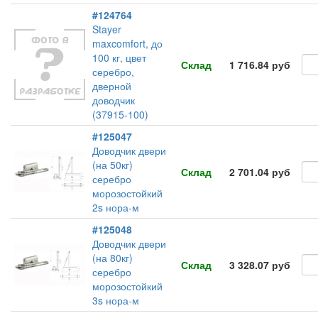
#124764
Stayer
maxcomfort, до
100 кг, цвет
Склад
1 716.84 руб
серебро,
дверной
доводчик
(37915-100)
#125047
Доводчик двери
(на 50кг)
Склад
2 701.04 руб
серебро
морозостойкий
2s нора-м
#125048
Доводчик двери
(на 80кг)
Склад
3 328.07 руб
серебро
морозостойкий
3s нора-м