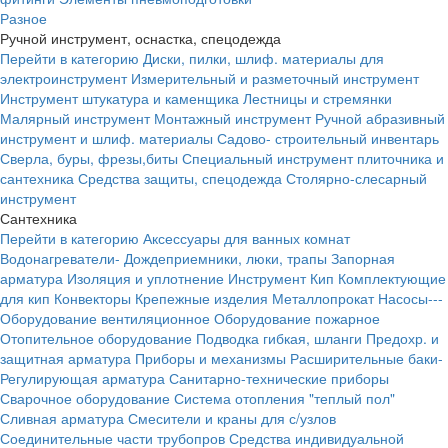
Разное
Ручной инструмент, оснастка, спецодежда
Перейти в категорию
Диски, пилки, шлиф. материалы для
электроинструмент
Измерительный и разметочный инструмент
Инструмент штукатура и каменщика
Лестницы и стремянки
Малярный инструмент
Монтажный инструмент
Ручной абразивный
инструмент и шлиф. материалы
Садово- строительный инвентарь
Сверла, буры, фрезы,биты
Специальный инструмент плиточника и
сантехника
Средства защиты, спецодежда
Столярно-слесарный
инструмент
Сантехника
Перейти в категорию
Аксессуары для ванных комнат
Водонагреватели-
Дождеприемники, люки, трапы
Запорная
арматура
Изоляция и уплотнение
Инструмент
Кип
Комплектующие
для кип
Конвекторы
Крепежные изделия
Металлопрокат
Насосы---
Оборудование вентиляционное
Оборудование пожарное
Отопительное оборудование
Подводка гибкая, шланги
Предохр. и
защитная арматура
Приборы и механизмы
Расширительные баки-
Регулирующая арматура
Санитарно-технические приборы
Сварочное оборудование
Система отопления "теплый пол"
Сливная арматура
Смесители и краны для с/узлов
Соединительные части трубопров
Средства индивидуальной