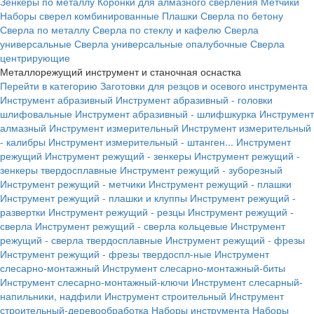
Зенкеры по металлу
Коронки для алмазного сверления
Метчики
Наборы сверел комбинированные
Плашки
Сверла по бетону
Сверла по металлу
Сверла по стеклу и кафелю
Сверла
универсальные
Сверла универсальные опалубочные
Сверла
центрирующие
Металлорежущий инструмент и станочная оснастка
Перейти в категорию
Заготовки для резцов и осевого инструмента
Инструмент абразивный
Инструмент абразивный - головки
шлифовальные
Инструмент абразивный - шлифшкурка
Инструмент
алмазный
Инструмент измерительный
Инструмент измерительный
- калибры
Инструмент измерительный - штанген...
Инструмент
режущий
Инструмент режущий - зенкеры
Инструмент режущий -
зенкеры твердосплавные
Инструмент режущий - зуборезный
Инструмент режущий - метчики
Инструмент режущий - плашки
Инструмент режущий - плашки и клуппы
Инструмент режущий -
развертки
Инструмент режущий - резцы
Инструмент режущий -
сверла
Инструмент режущий - сверла кольцевые
Инструмент
режущий - сверла твердосплавные
Инструмент режущий - фрезы
Инструмент режущий - фрезы твердоспл-ные
Инструмент
слесарно-монтажный
Инструмент слесарно-монтажный-биты
Инструмент слесарно-монтажный-ключи
Инструмент слесарный-
напильники, надфили
Инструмент строительный
Инструмент
строительный-деревообработка
Наборы инструмента
Наборы