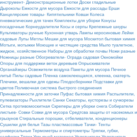
инструмент-
Демонстрационные лотки
Доски гладильные
Дыроколы
Емкости для мусора
Емкости для рассады
Ерши
Канцелярские товары-
Кипятильники
Ковши
Колеса
пневматические для тачек
Комплекты для уборки
Конусы
посадочные
Корнеудалители
Косы и серпы
Крепежные шнуры
Культиваторы ручные
Кухонная утварь
Лампы керосиновые
Лейки
садовые
Лупы
Метлы
Мешки для мусора
Москитол бытовая химия
Мотыги, мотыжки
Моющие и чистящие средства
Мыло туалетное,
жидкое, хозяйственное
Наборы для обработки почвы
Ножи разные
Ножницы разные
Обогреватели-
Ограда садовая
Окномойки
Опоры для поддержки веток деревьев
Опрыскиватели
Органайзеры
Освежители воздуха
Пакеты для мусора
Печное
литьё
Пилы садовые
Пленка самоклеющаяся, клеенка, скатерть
Плечики, вешалки для одежы
Плодосборники
Подставки для
цветов
Поливочная система быстрого соединения
Принадлежности для заточки
Пуфас бытовая химия
Распылители,
пулевизаторы
Рыхлители
Санки
Секаторы, кусторезы и сучкорезы
Сетка противомоскитная
Скреперы для уборки снега
Собиратели
листьев-
Совки
Совки для мусора
Средтсва защиты от насекомых и
грызунов
Стиральные порошки, отбеливатели, конденционеры
Сушилки для белья
Тазы пластмассовые
Тачки-
Тенты
универсальные
Термометры и спиртометры
Тряпки, губки,
салфетки
Тяпки
Укрывной материал
Уплотнители
Уплотнитель