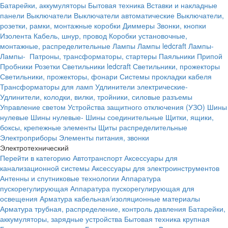
Батарейки, аккумуляторы
Бытовая техника
Вставки и накладные
панели
Выключатели
Выключатели автоматические
Выключатели,
розетки, рамки, монтажные коробки
Диммеры
Звонки, кнопки
Изолента
Кабель, шнур, провод
Коробки установочные,
монтажные, распределительные
Лампы
Лампы ledcraft
Лампы-
Лампы-
Патроны, трансформаторы, стартеры
Паяльники
Припой
Пробники
Розетки
Светильники ledcraft
Светильники, прожекторы
Светильники, прожекторы, фонари
Системы прокладки кабеля
Трансформаторы для ламп
Удлинители электрические-
Удлинители, колодки, вилки, тройники, силовые разъемы
Управление светом
Устройства защитного отключения (УЗО)
Шины
нулевые
Шины нулевые-
Шины соединительные
Щитки, ящики,
боксы, крепежные элементы
Щиты распределительные
Электроприборы
Элементы питания, звонки
Электротехнический
Перейти в категорию
Автотранспорт
Аксессуары для
канализационной системы
Аксессуары для электроинструментов
Антенны и спутниковые технологии
Аппаратура
пускорегулирующая
Аппаратура пускорегулирующая для
освещения
Арматура кабельная/изоляционные материалы
Арматура трубная, распределение, контроль давления
Батарейки,
аккумуляторы, зарядные устройства
Бытовая техника крупная