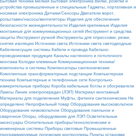
Бытовая техника мелкая
Бытовая электроника
Вилки, розетки и
устройства промышленные и специальные
Гаджеты, портативная и
носимая электроника
Датчики/Сенсоры
Двигатели ворот,
рольставен/насосы/вентиляторы
Изделия для обеспечения
безопасности жизнедеятельности
Изделия крепежные
Изделия
монтажные для коммуникационных сетей
Инструмент и средства
защиты
Инструмент ручной
Инструменты для опрессовки, резки,
снятия изоляции
Источники света
Источники света светодиодные
Кабеленесущие системы
Кабели и провода
Кабельно-
проводниковая продукция
Каналы настенного и потолочного
монтажа
Колодки клеммные
Коммуникационная техника/
компоненты и системы
Компенсаторы сантехнические
Комплектные трансформаторные подстанции
Компьютерная
техника
Компьютерные и телефонные сети
Контрольно-
измерительные приборы
Короба кабельные
Котлы и обогреватели
Лампы
Линии электропередач (ЛЭП)
Материал монтажный
Материалы для подключения
Муфты, фитинги сантехнические
Не
определено
Непрофильный товар
Оборудование высоковольтное
Оборудование низковольтное
Оборудование паяльное и
сварочное
Опоры, оборудование для ЛЭП
Осветительные
аксессуары
Отопительные приборы/технологические и
инженерные системы
Приборы световые
Промышленные
программируемые логические контроллеры
Пункты установки