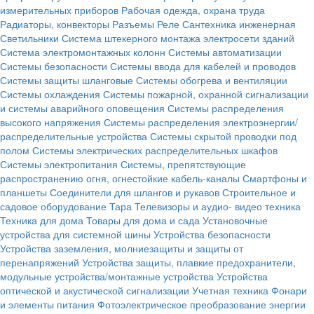
измерительных приборов
Рабочая одежда, охрана труда
Радиаторы, конвекторы
Разъемы
Реле
Сантехника инженерная
Светильники
Система штекерного монтажа электросети зданий
Система электромонтажных колонн
Системы автоматизации
Системы безопасности
Системы ввода для кабелей и проводов
Системы защиты шланговые
Системы обогрева и вентиляции
Системы охлаждения
Системы пожарной, охранной сигнализации
и системы аварийного оповещения
Системы распределения
высокого напряжения
Системы распределения электроэнергии/
распределительные устройства
Системы скрытой проводки под
полом
Системы электрических распределительных шкафов
Системы электропитания
Системы, препятствующие
распространению огня, огнестойкие кабель-каналы
Смартфоны и
планшеты
Соединители для шлангов и рукавов
Строительное и
садовое оборудование
Тара
Телевизоры и аудио- видео техника
Техника для дома
Товары для дома и сада
Установочные
устройства для системной шины
Устройства безопасности
Устройства заземления, молниезащиты и защиты от
перенапряжений
Устройства защиты, плавкие предохранители,
модульные устройства/монтажные устройства
Устройства
оптической и акустической сигнализации
Учетная техника
Фонари
и элементы питания
Фотоэлектрическое преобразование энергии