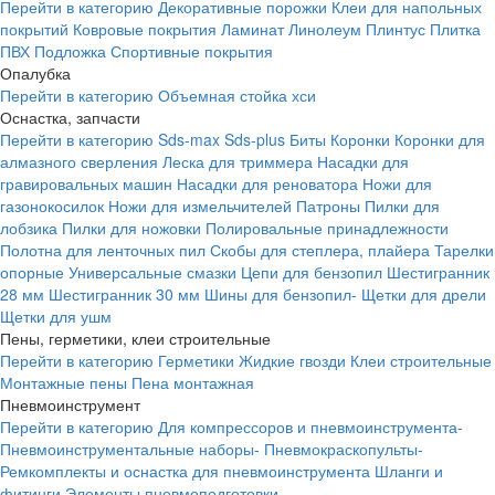
Перейти в категорию
Декоративные порожки
Клеи для напольных
покрытий
Ковровые покрытия
Ламинат
Линолеум
Плинтус
Плитка
ПВХ
Подложка
Спортивные покрытия
Опалубка
Перейти в категорию
Объемная стойка хси
Оснастка, запчасти
Перейти в категорию
Sds-max
Sds-plus
Биты
Коронки
Коронки для
алмазного сверления
Леска для триммера
Насадки для
гравировальных машин
Насадки для реноватора
Ножи для
газонокосилок
Ножи для измельчителей
Патроны
Пилки для
лобзика
Пилки для ножовки
Полировальные принадлежности
Полотна для ленточных пил
Скобы для степлера, плайера
Тарелки
опорные
Универсальные смазки
Цепи для бензопил
Шестигранник
28 мм
Шестигранник 30 мм
Шины для бензопил-
Щетки для дрели
Щетки для ушм
Пены, герметики, клеи строительные
Перейти в категорию
Герметики
Жидкие гвозди
Клеи строительные
Монтажные пены
Пена монтажная
Пневмоинструмент
Перейти в категорию
Для компрессоров и пневмоинструмента-
Пневмоинструментальные наборы-
Пневмокраскопульты-
Ремкомплекты и оснастка для пневмоинструмента
Шланги и
фитинги
Элементы пневмоподготовки