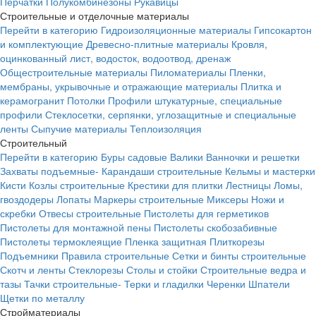
Перчатки
Полукомбинезоны
Рукавицы
Строительные и отделочные материалы
Перейти в категорию
Гидроизоляционные материалы
Гипсокартон
и комплектующие
Древесно-плитные материалы
Кровля,
оцинкованный лист, водосток, водоотвод, дренаж
Общестроительные материалы
Пиломатериалы
Пленки,
мембраны, укрывочные и отражающие материалы
Плитка и
керамогранит
Потолки
Профили штукатурные, специальные
профили
Стеклосетки, серпянки, углозащитные и специальные
ленты
Сыпучие материалы
Теплоизоляция
Строительный
Перейти в категорию
Буры садовые
Валики
Ванночки и решетки
Захваты подъемные-
Карандаши строительные
Кельмы и мастерки
Кисти
Козлы строительные
Крестики для плитки
Лестницы
Ломы,
гвоздодеры
Лопаты
Маркеры строительные
Миксеры
Ножи и
скребки
Отвесы строительные
Пистолеты для герметиков
Пистолеты для монтажной пены
Пистолеты скобозабивные
Пистолеты термоклеящие
Пленка защитная
Плиткорезы
Подъемники
Правила строительные
Сетки и бинты строительные
Скотч и ленты
Стеклорезы
Столы и стойки
Строительные ведра и
тазы
Тачки строительные-
Терки и гладилки
Черенки
Шпатели
Щетки по металлу
Стройматериалы