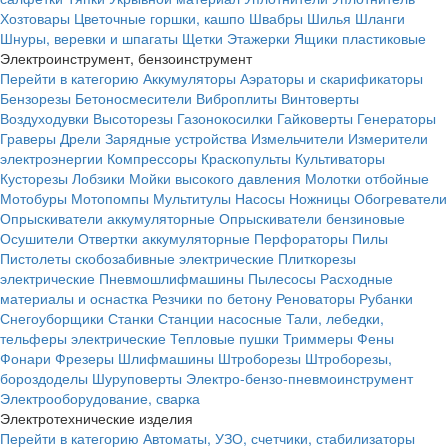
Хозтовары
Цветочные горшки, кашпо
Швабры
Шилья
Шланги
Шнуры, веревки и шпагаты
Щетки
Этажерки
Ящики пластиковые
Электроинструмент, бензоинструмент
Перейти в категорию
Аккумуляторы
Аэраторы и скарификаторы
Бензорезы
Бетоносмесители
Виброплиты
Винтоверты
Воздуходувки
Высоторезы
Газонокосилки
Гайковерты
Генераторы
Граверы
Дрели
Зарядные устройства
Измельчители
Измерители
электроэнергии
Компрессоры
Краскопульты
Культиваторы
Кусторезы
Лобзики
Мойки высокого давления
Молотки отбойные
Мотобуры
Мотопомпы
Мультитулы
Насосы
Ножницы
Обогреватели
Опрыскиватели аккумуляторные
Опрыскиватели бензиновые
Осушители
Отвертки аккумуляторные
Перфораторы
Пилы
Пистолеты скобозабивные электрические
Плиткорезы
электрические
Пневмошлифмашины
Пылесосы
Расходные
материалы и оснастка
Резчики по бетону
Реноваторы
Рубанки
Снегоуборщики
Станки
Станции насосные
Тали, лебедки,
тельферы электрические
Тепловые пушки
Триммеры
Фены
Фонари
Фрезеры
Шлифмашины
Штроборезы
Штроборезы,
бороздоделы
Шуруповерты
Электро-бензо-пневмоинструмент
Электрооборудование, сварка
Электротехнические изделия
Перейти в категорию
Автоматы, УЗО, счетчики, стабилизаторы