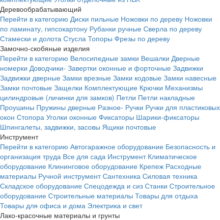
Деревообрабатывающий
Перейти в категорию
Диски пильные
Ножовки по дереву
Ножовки
по ламинату, гипсокартону
Рубанки ручные
Сверла по дереву
Стамески и долота
Стусла
Топоры
Фрезы по дереву
Замочно-скобяные изделия
Перейти в категорию
Велосипедные замки
Вешалки
Дверные
номерки
Доводчики-
Завертки оконные и форточные
Задвижки
Задвижки дверные
Замки врезные
Замки кодовые
Замки навесные
Замки почтовые
Защелки
Комплектующие
Крючки
Механизмы
цилиндровые (личинки для замков)
Петли
Петли накладные
Проушины
Пружины дверные
Разное-
Ручки
Ручки для пластиковых
окон
Стопора
Уголки оконные
Фиксаторы
Шарики-фиксаторы
Шпингалеты, задвижки, засовы
Ящики почтовые
Инструмент
Перейти в категорию
Автогаражное оборудование
Безопасность и
организация труда
Все для сада
Инструмент
Климатическое
оборудование
Клининговое оборудование
Крепеж
Расходные
материалы
Ручной инструмент
Сантехника
Силовая техника
Складское оборудование
Спецодежда и сиз
Станки
Строительное
оборудование
Строительные материалы
Товары для отдыха
Товары для офиса и дома
Электрика и свет
Лако-красочные материалы и грунты