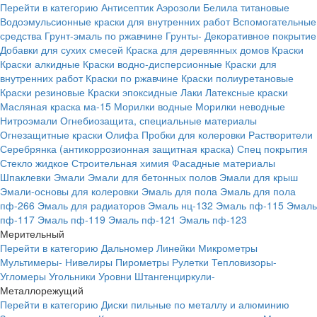
Перейти в категорию
Антисептик
Аэрозоли
Белила титановые
Водоэмульсионные краски для внутренних работ
Вспомогательные
средства
Грунт-эмаль по ржавчине
Грунты-
Декоративное покрытие
Добавки для сухих смесей
Краска для деревянных домов
Краски
Краски алкидные
Краски водно-дисперсионные
Краски для
внутренних работ
Краски по ржавчине
Краски полиуретановые
Краски резиновые
Краски эпоксидные
Лаки
Латексные краски
Масляная краска ма-15
Морилки водные
Морилки неводные
Нитроэмали
Огнебиозащита, специальные материалы
Огнезащитные краски
Олифа
Пробки для колеровки
Растворители
Серебрянка (антикоррозионная защитная краска)
Спец покрытия
Стекло жидкое
Строительная химия
Фасадные материалы
Шпаклевки
Эмали
Эмали для бетонных полов
Эмали для крыш
Эмали-основы для колеровки
Эмаль для пола
Эмаль для пола
пф-266
Эмаль для радиаторов
Эмаль нц-132
Эмаль пф-115
Эмаль
пф-117
Эмаль пф-119
Эмаль пф-121
Эмаль пф-123
Мерительный
Перейти в категорию
Дальномер
Линейки
Микрометры
Мультимеры-
Нивелиры
Пирометры
Рулетки
Тепловизоры-
Угломеры
Угольники
Уровни
Штангенциркули-
Металлорежущий
Перейти в категорию
Диски пильные по металлу и алюминию