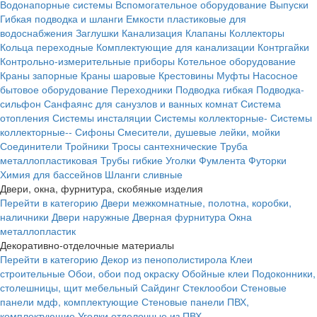
Водонапорные системы
Вспомогательное оборудование
Выпуски
Гибкая подводка и шланги
Емкости пластиковые для
водоснабжения
Заглушки
Канализация
Клапаны
Коллекторы
Кольца переходные
Комплектующие для канализации
Контргайки
Контрольно-измерительные приборы
Котельное оборудование
Краны запорные
Краны шаровые
Крестовины
Муфты
Насосное
бытовое оборудование
Переходники
Подводка гибкая
Подводка-
сильфон
Санфаянс для санузлов и ванных комнат
Система
отопления
Системы инсталяции
Системы коллекторные-
Системы
коллекторные--
Сифоны
Смесители, душевые лейки, мойки
Соединители
Тройники
Тросы сантехнические
Труба
металлопластиковая
Трубы гибкие
Уголки
Фумлента
Футорки
Химия для бассейнов
Шланги сливные
Двери, окна, фурнитура, скобяные изделия
Перейти в категорию
Двери межкомнатные, полотна, коробки,
наличники
Двери наружные
Дверная фурнитура
Окна
металлопластик
Декоративно-отделочные материалы
Перейти в категорию
Декор из пенополистирола
Клеи
строительные
Обои, обои под окраску
Обойные клеи
Подоконники,
столешницы, щит мебельный
Сайдинг
Стеклообои
Стеновые
панели мдф, комплектующие
Стеновые панели ПВХ,
комплектующие
Уголки отделочные из ПВХ