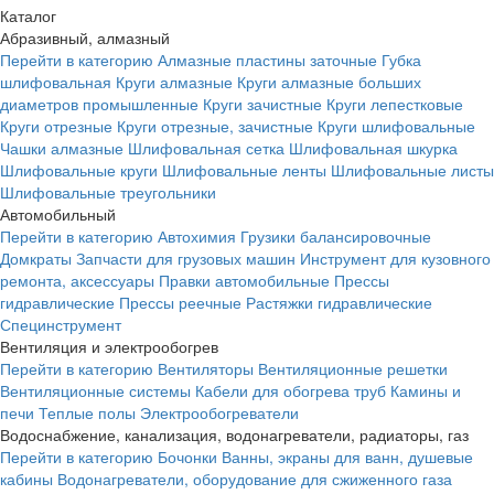
Каталог
Абразивный, алмазный
Перейти в категорию
Алмазные пластины заточные
Губка
шлифовальная
Круги алмазные
Круги алмазные больших
диаметров промышленные
Круги зачистные
Круги лепестковые
Круги отрезные
Круги отрезные, зачистные
Круги шлифовальные
Чашки алмазные
Шлифовальная сетка
Шлифовальная шкурка
Шлифовальные круги
Шлифовальные ленты
Шлифовальные листы
Шлифовальные треугольники
Автомобильный
Перейти в категорию
Автохимия
Грузики балансировочные
Домкраты
Запчасти для грузовых машин
Инструмент для кузовного
ремонта, аксессуары
Правки автомобильные
Прессы
гидравлические
Прессы реечные
Растяжки гидравлические
Специнструмент
Вентиляция и электрообогрев
Перейти в категорию
Вентиляторы
Вентиляционные решетки
Вентиляционные системы
Кабели для обогрева труб
Камины и
печи
Теплые полы
Электрообогреватели
Водоснабжение, канализация, водонагреватели, радиаторы, газ
Перейти в категорию
Бочонки
Ванны, экраны для ванн, душевые
кабины
Водонагреватели, оборудование для сжиженного газа