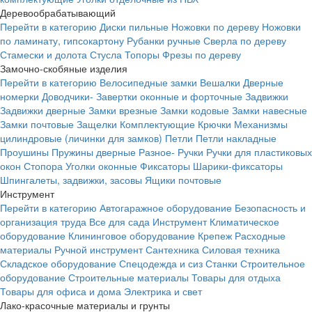
Деревообрабатывающий
Перейти в категорию
Диски пильные
Ножовки по дереву
Ножовки
по ламинату, гипсокартону
Рубанки ручные
Сверла по дереву
Стамески и долота
Стусла
Топоры
Фрезы по дереву
Замочно-скобяные изделия
Перейти в категорию
Велосипедные замки
Вешалки
Дверные
номерки
Доводчики-
Завертки оконные и форточные
Задвижки
Задвижки дверные
Замки врезные
Замки кодовые
Замки навесные
Замки почтовые
Защелки
Комплектующие
Крючки
Механизмы
цилиндровые (личинки для замков)
Петли
Петли накладные
Проушины
Пружины дверные
Разное-
Ручки
Ручки для пластиковых
окон
Стопора
Уголки оконные
Фиксаторы
Шарики-фиксаторы
Шпингалеты, задвижки, засовы
Ящики почтовые
Инструмент
Перейти в категорию
Автогаражное оборудование
Безопасность и
организация труда
Все для сада
Инструмент
Климатическое
оборудование
Клининговое оборудование
Крепеж
Расходные
материалы
Ручной инструмент
Сантехника
Силовая техника
Складское оборудование
Спецодежда и сиз
Станки
Строительное
оборудование
Строительные материалы
Товары для отдыха
Товары для офиса и дома
Электрика и свет
Лако-красочные материалы и грунты