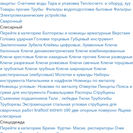
защиты-
Счетчики воды
Тара и упаковка
Теплосчетч. и оборуд. куу
Товары прочие
Трубы-
Фильтры водоподготовки бытовые
Фильтры-
Электромеханические устройства
Сварочный
Слесарный
Перейти в категорию
Болторезы и ножницы арматурные
Верстаки
Головка ударная
Головки торцевые
Губцевый инструмент
Заклепочники
Зубила
Клеймы цифровые, буквенные
Ключи
балонные
Ключи динамометрические
Ключи комбинированные
Ключи крестовые
Ключи накидные
Ключи прочие
Ключи разводные
Ключи разрезные
Ключи рожковые
Ключи свечные
Ключи торцовые
и трубчатые
Ключи трубные
Ключи шарнирные
Ключи
шестигранные (имбусовые)
Молотки и кувалды
Наборы
инструмента
Напильники и надфили
Ножницы по металлу
Ножницы угловые-
Ножовки по металлу
Отвертки
Пинцеты
Пояса и
сумки для инструмента
Развальцовки
Распоры
Струбцины
Съемники подшипников
Тали , лебедки
Тиски
Трубогибы
Труборезы
Экстрамощная стальная угловая струбцина для
сварочных работ kraftool extrem c90 две опорные поверхно
Ящики
слесарные
Спецодежда
Перейти в категорию
Брюки-
Куртки-
Маски, респираторы
Очки