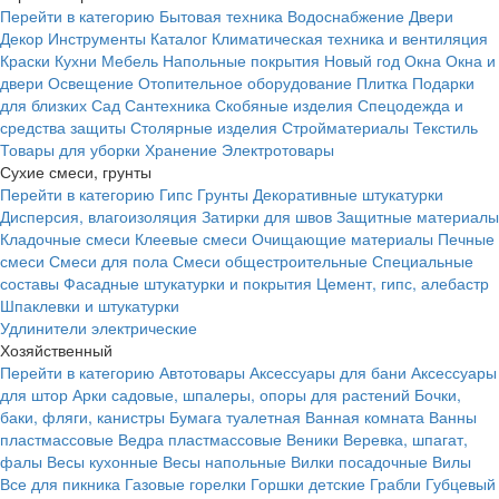
Перейти в категорию
Бытовая техника
Водоснабжение
Двери
Декор
Инструменты
Каталог
Климатическая техника и вентиляция
Краски
Кухни
Мебель
Напольные покрытия
Новый год
Окна
Окна и
двери
Освещение
Отопительное оборудование
Плитка
Подарки
для близких
Сад
Сантехника
Скобяные изделия
Спецодежда и
средства защиты
Столярные изделия
Стройматериалы
Текстиль
Товары для уборки
Хранение
Электротовары
Сухие смеси, грунты
Перейти в категорию
Гипс
Грунты
Декоративные штукатурки
Дисперсия, влагоизоляция
Затирки для швов
Защитные материалы
Кладочные смеси
Клеевые смеси
Очищающие материалы
Печные
смеси
Смеси для пола
Смеси общестроительные
Специальные
составы
Фасадные штукатурки и покрытия
Цемент, гипс, алебастр
Шпаклевки и штукатурки
Удлинители электрические
Хозяйственный
Перейти в категорию
Автотовары
Аксессуары для бани
Аксессуары
для штор
Арки садовые, шпалеры, опоры для растений
Бочки,
баки, фляги, канистры
Бумага туалетная
Ванная комната
Ванны
пластмассовые
Ведра пластмассовые
Веники
Веревка, шпагат,
фалы
Весы кухонные
Весы напольные
Вилки посадочные
Вилы
Все для пикника
Газовые горелки
Горшки детские
Грабли
Губцевый