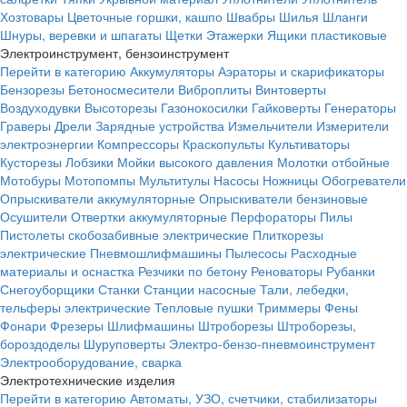
Хозтовары
Цветочные горшки, кашпо
Швабры
Шилья
Шланги
Шнуры, веревки и шпагаты
Щетки
Этажерки
Ящики пластиковые
Электроинструмент, бензоинструмент
Перейти в категорию
Аккумуляторы
Аэраторы и скарификаторы
Бензорезы
Бетоносмесители
Виброплиты
Винтоверты
Воздуходувки
Высоторезы
Газонокосилки
Гайковерты
Генераторы
Граверы
Дрели
Зарядные устройства
Измельчители
Измерители
электроэнергии
Компрессоры
Краскопульты
Культиваторы
Кусторезы
Лобзики
Мойки высокого давления
Молотки отбойные
Мотобуры
Мотопомпы
Мультитулы
Насосы
Ножницы
Обогреватели
Опрыскиватели аккумуляторные
Опрыскиватели бензиновые
Осушители
Отвертки аккумуляторные
Перфораторы
Пилы
Пистолеты скобозабивные электрические
Плиткорезы
электрические
Пневмошлифмашины
Пылесосы
Расходные
материалы и оснастка
Резчики по бетону
Реноваторы
Рубанки
Снегоуборщики
Станки
Станции насосные
Тали, лебедки,
тельферы электрические
Тепловые пушки
Триммеры
Фены
Фонари
Фрезеры
Шлифмашины
Штроборезы
Штроборезы,
бороздоделы
Шуруповерты
Электро-бензо-пневмоинструмент
Электрооборудование, сварка
Электротехнические изделия
Перейти в категорию
Автоматы, УЗО, счетчики, стабилизаторы