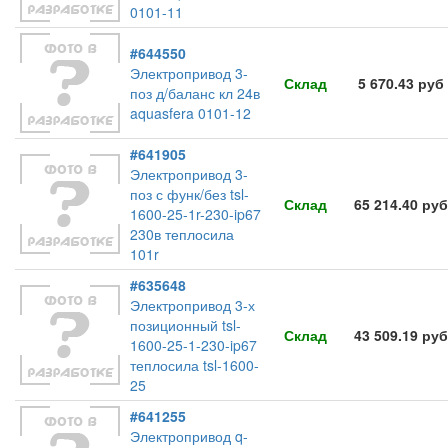
0101-11
#644550
Электропривод 3-
Склад
5 670.43 руб
поз д/баланс кл 24в
aquasfera 0101-12
#641905
Электропривод 3-
поз с функ/без tsl-
Склад
65 214.40 руб
1600-25-1r-230-ip67
230в теплосила
101r
#635648
Электропривод 3-х
позиционный tsl-
Склад
43 509.19 руб
1600-25-1-230-ip67
теплосила tsl-1600-
25
#641255
Электропривод q-