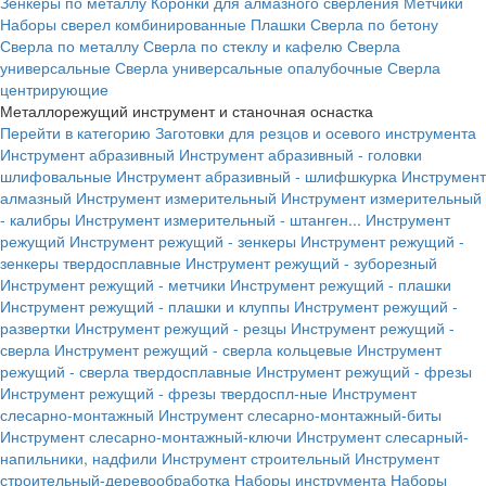
Зенкеры по металлу
Коронки для алмазного сверления
Метчики
Наборы сверел комбинированные
Плашки
Сверла по бетону
Сверла по металлу
Сверла по стеклу и кафелю
Сверла
универсальные
Сверла универсальные опалубочные
Сверла
центрирующие
Металлорежущий инструмент и станочная оснастка
Перейти в категорию
Заготовки для резцов и осевого инструмента
Инструмент абразивный
Инструмент абразивный - головки
шлифовальные
Инструмент абразивный - шлифшкурка
Инструмент
алмазный
Инструмент измерительный
Инструмент измерительный
- калибры
Инструмент измерительный - штанген...
Инструмент
режущий
Инструмент режущий - зенкеры
Инструмент режущий -
зенкеры твердосплавные
Инструмент режущий - зуборезный
Инструмент режущий - метчики
Инструмент режущий - плашки
Инструмент режущий - плашки и клуппы
Инструмент режущий -
развертки
Инструмент режущий - резцы
Инструмент режущий -
сверла
Инструмент режущий - сверла кольцевые
Инструмент
режущий - сверла твердосплавные
Инструмент режущий - фрезы
Инструмент режущий - фрезы твердоспл-ные
Инструмент
слесарно-монтажный
Инструмент слесарно-монтажный-биты
Инструмент слесарно-монтажный-ключи
Инструмент слесарный-
напильники, надфили
Инструмент строительный
Инструмент
строительный-деревообработка
Наборы инструмента
Наборы