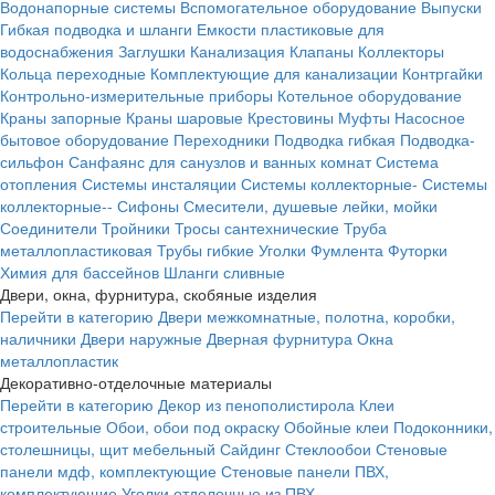
Водонапорные системы
Вспомогательное оборудование
Выпуски
Гибкая подводка и шланги
Емкости пластиковые для
водоснабжения
Заглушки
Канализация
Клапаны
Коллекторы
Кольца переходные
Комплектующие для канализации
Контргайки
Контрольно-измерительные приборы
Котельное оборудование
Краны запорные
Краны шаровые
Крестовины
Муфты
Насосное
бытовое оборудование
Переходники
Подводка гибкая
Подводка-
сильфон
Санфаянс для санузлов и ванных комнат
Система
отопления
Системы инсталяции
Системы коллекторные-
Системы
коллекторные--
Сифоны
Смесители, душевые лейки, мойки
Соединители
Тройники
Тросы сантехнические
Труба
металлопластиковая
Трубы гибкие
Уголки
Фумлента
Футорки
Химия для бассейнов
Шланги сливные
Двери, окна, фурнитура, скобяные изделия
Перейти в категорию
Двери межкомнатные, полотна, коробки,
наличники
Двери наружные
Дверная фурнитура
Окна
металлопластик
Декоративно-отделочные материалы
Перейти в категорию
Декор из пенополистирола
Клеи
строительные
Обои, обои под окраску
Обойные клеи
Подоконники,
столешницы, щит мебельный
Сайдинг
Стеклообои
Стеновые
панели мдф, комплектующие
Стеновые панели ПВХ,
комплектующие
Уголки отделочные из ПВХ