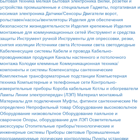
Бытовая техника мелкая
Бытовая электроника
Вилки, розетки и
устройства промышленные и специальные
Гаджеты, портативная и
носимая электроника
Датчики/Сенсоры
Двигатели ворот,
рольставен/насосы/вентиляторы
Изделия для обеспечения
безопасности жизнедеятельности
Изделия крепежные
Изделия
монтажные для коммуникационных сетей
Инструмент и средства
защиты
Инструмент ручной
Инструменты для опрессовки, резки,
снятия изоляции
Источники света
Источники света светодиодные
Кабеленесущие системы
Кабели и провода
Кабельно-
проводниковая продукция
Каналы настенного и потолочного
монтажа
Колодки клеммные
Коммуникационная техника/
компоненты и системы
Компенсаторы сантехнические
Комплектные трансформаторные подстанции
Компьютерная
техника
Компьютерные и телефонные сети
Контрольно-
измерительные приборы
Короба кабельные
Котлы и обогреватели
Лампы
Линии электропередач (ЛЭП)
Материал монтажный
Материалы для подключения
Муфты, фитинги сантехнические
Не
определено
Непрофильный товар
Оборудование высоковольтное
Оборудование низковольтное
Оборудование паяльное и
сварочное
Опоры, оборудование для ЛЭП
Осветительные
аксессуары
Отопительные приборы/технологические и
инженерные системы
Приборы световые
Промышленные
программируемые логические контроллеры
Пункты установки