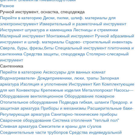
Разное
Ручной инструмент, оснастка, спецодежда
Перейти в категорию
Диски, пилки, шлиф. материалы для
электроинструмент
Измерительный и разметочный инструмент
Инструмент штукатура и каменщика
Лестницы и стремянки
Малярный инструмент
Монтажный инструмент
Ручной абразивный
инструмент и шлиф. материалы
Садово- строительный инвентарь
Сверла, буры, фрезы,биты
Специальный инструмент плиточника и
сантехника
Средства защиты, спецодежда
Столярно-слесарный
инструмент
Сантехника
Перейти в категорию
Аксессуары для ванных комнат
Водонагреватели-
Дождеприемники, люки, трапы
Запорная
арматура
Изоляция и уплотнение
Инструмент
Кип
Комплектующие
для кип
Конвекторы
Крепежные изделия
Металлопрокат
Насосы---
Оборудование вентиляционное
Оборудование пожарное
Отопительное оборудование
Подводка гибкая, шланги
Предохр. и
защитная арматура
Приборы и механизмы
Расширительные баки-
Регулирующая арматура
Санитарно-технические приборы
Сварочное оборудование
Система отопления "теплый пол"
Сливная арматура
Смесители и краны для с/узлов
Соединительные части трубопров
Средства индивидуальной