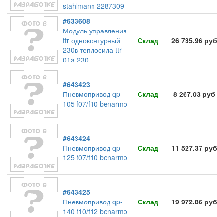
stahlmann 2287309
#633608
Модуль управления
ttr одноконтурный
Склад
26 735.96 руб
230в теплосила ttr-
01a-230
#643423
Пневмопривод qp-
Склад
8 267.03 руб
105 f07/f10 benarmo
#643424
Пневмопривод qp-
Склад
11 527.37 руб
125 f07/f10 benarmo
#643425
Пневмопривод qp-
Склад
19 972.86 руб
140 f10/f12 benarmo