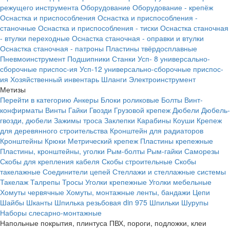
режущего инструмента
Оборудование
Оборудование - крепёж
Оснастка и приспособления
Оснастка и приспособления -
станочные
Оснастка и приспособления - тиски
Оснастка станочная
- втулки переходные
Оснастка станочная - оправки и втулки
Оснастка станочная - патроны
Пластины твёрдосплавные
Пневмоинструмент
Подшипники
Станки
Усп- 8 универсально-
сборочные приспос-ия
Усп-12 универсально-сборочные приспос-
ия
Хозяйственный инвентарь
Шланги
Электроинструмент
Метизы
Перейти в категорию
Анкеры
Блоки роликовые
Болты
Винт-
конфирматы
Винты
Гайки
Гвозди
Грузовой крепеж
Дюбели
Дюбель-
гвозди, дюбели
Зажимы троса
Заклепки
Карабины
Коуши
Крепеж
для деревянного строительства
Кронштейн для радиаторов
Кронштейны
Крюки
Метрический крепеж
Пластины крепежные
Пластины, кронштейны, уголки
Рым-болты
Рым-гайки
Саморезы
Скобы для крепления кабеля
Скобы строительные
Скобы
такелажные
Соединители цепей
Стеллажи и стеллажные системы
Такелаж
Талрепы
Тросы
Уголки крепежные
Уголки мебельные
Хомуты червячные
Хомуты, монтажные ленты, бандажи
Цепи
Шайбы
Шканты
Шпилька резьбовая din 975
Шпильки
Шурупы
Наборы слесарно-монтажные
Напольные покрытия, плинтуса ПВХ, пороги, подложки, клеи