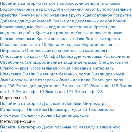
Перейти в категорию
Антисептик
Аэрозоли
Белила титановые
Водоэмульсионные краски для внутренних работ
Вспомогательные
средства
Грунт-эмаль по ржавчине
Грунты-
Декоративное покрытие
Добавки для сухих смесей
Краска для деревянных домов
Краски
Краски алкидные
Краски водно-дисперсионные
Краски для
внутренних работ
Краски по ржавчине
Краски полиуретановые
Краски резиновые
Краски эпоксидные
Лаки
Латексные краски
Масляная краска ма-15
Морилки водные
Морилки неводные
Нитроэмали
Огнебиозащита, специальные материалы
Огнезащитные краски
Олифа
Пробки для колеровки
Растворители
Серебрянка (антикоррозионная защитная краска)
Спец покрытия
Стекло жидкое
Строительная химия
Фасадные материалы
Шпаклевки
Эмали
Эмали для бетонных полов
Эмали для крыш
Эмали-основы для колеровки
Эмаль для пола
Эмаль для пола
пф-266
Эмаль для радиаторов
Эмаль нц-132
Эмаль пф-115
Эмаль
пф-117
Эмаль пф-119
Эмаль пф-121
Эмаль пф-123
Мерительный
Перейти в категорию
Дальномер
Линейки
Микрометры
Мультимеры-
Нивелиры
Пирометры
Рулетки
Тепловизоры-
Угломеры
Угольники
Уровни
Штангенциркули-
Металлорежущий
Перейти в категорию
Диски пильные по металлу и алюминию