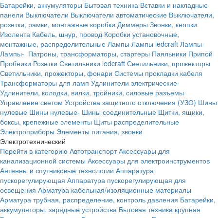
Батарейки, аккумуляторы
Бытовая техника
Вставки и накладные
панели
Выключатели
Выключатели автоматические
Выключатели,
розетки, рамки, монтажные коробки
Диммеры
Звонки, кнопки
Изолента
Кабель, шнур, провод
Коробки установочные,
монтажные, распределительные
Лампы
Лампы ledcraft
Лампы-
Лампы-
Патроны, трансформаторы, стартеры
Паяльники
Припой
Пробники
Розетки
Светильники ledcraft
Светильники, прожекторы
Светильники, прожекторы, фонари
Системы прокладки кабеля
Трансформаторы для ламп
Удлинители электрические-
Удлинители, колодки, вилки, тройники, силовые разъемы
Управление светом
Устройства защитного отключения (УЗО)
Шины
нулевые
Шины нулевые-
Шины соединительные
Щитки, ящики,
боксы, крепежные элементы
Щиты распределительные
Электроприборы
Элементы питания, звонки
Электротехнический
Перейти в категорию
Автотранспорт
Аксессуары для
канализационной системы
Аксессуары для электроинструментов
Антенны и спутниковые технологии
Аппаратура
пускорегулирующая
Аппаратура пускорегулирующая для
освещения
Арматура кабельная/изоляционные материалы
Арматура трубная, распределение, контроль давления
Батарейки,
аккумуляторы, зарядные устройства
Бытовая техника крупная