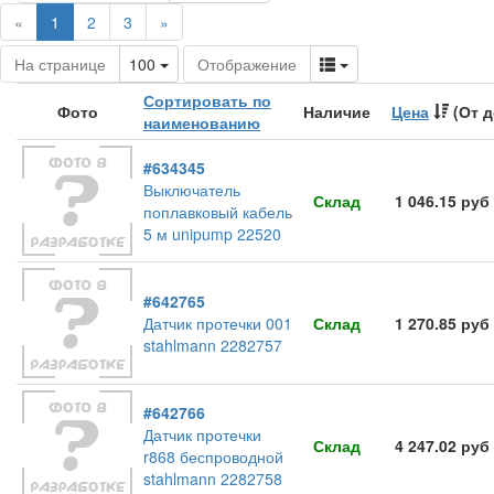
(current)
«
1
2
3
»
Toggle Dropdown
Toggle Dropdown
На странице
100
Отображение
Сортировать по
Фото
Наличие
Цена
(От д
наименованию
#634345
Выключатель
Склад
1 046.15 руб
поплавковый кабель
5 м unipump 22520
#642765
Датчик протечки 001
Склад
1 270.85 руб
stahlmann 2282757
#642766
Датчик протечки
Склад
4 247.02 руб
r868 беспроводной
stahlmann 2282758