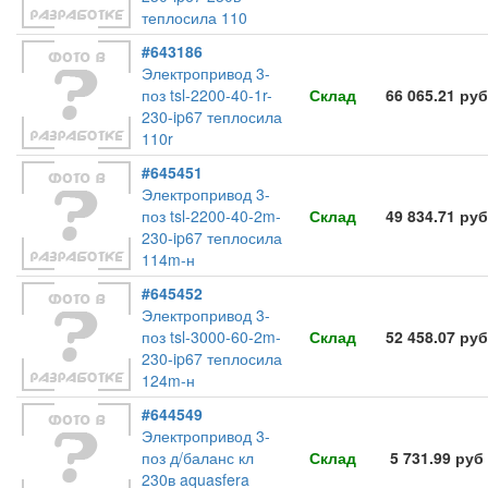
теплосила 110
#643186
Электропривод 3-
поз tsl-2200-40-1r-
Склад
66 065.21 руб
230-ip67 теплосила
110r
#645451
Электропривод 3-
поз tsl-2200-40-2m-
Склад
49 834.71 руб
230-ip67 теплосила
114m-н
#645452
Электропривод 3-
поз tsl-3000-60-2m-
Склад
52 458.07 руб
230-ip67 теплосила
124m-н
#644549
Электропривод 3-
поз д/баланс кл
Склад
5 731.99 руб
230в aquasfera