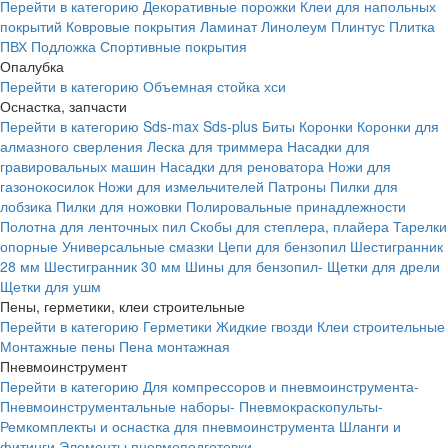
Перейти в категорию
Декоративные порожки
Клеи для напольных
покрытий
Ковровые покрытия
Ламинат
Линолеум
Плинтус
Плитка
ПВХ
Подложка
Спортивные покрытия
Опалубка
Перейти в категорию
Объемная стойка хси
Оснастка, запчасти
Перейти в категорию
Sds-max
Sds-plus
Биты
Коронки
Коронки для
алмазного сверления
Леска для триммера
Насадки для
гравировальных машин
Насадки для реноватора
Ножи для
газонокосилок
Ножи для измельчителей
Патроны
Пилки для
лобзика
Пилки для ножовки
Полировальные принадлежности
Полотна для ленточных пил
Скобы для степлера, плайера
Тарелки
опорные
Универсальные смазки
Цепи для бензопил
Шестигранник
28 мм
Шестигранник 30 мм
Шины для бензопил-
Щетки для дрели
Щетки для ушм
Пены, герметики, клеи строительные
Перейти в категорию
Герметики
Жидкие гвозди
Клеи строительные
Монтажные пены
Пена монтажная
Пневмоинструмент
Перейти в категорию
Для компрессоров и пневмоинструмента-
Пневмоинструментальные наборы-
Пневмокраскопульты-
Ремкомплекты и оснастка для пневмоинструмента
Шланги и
фитинги
Элементы пневмоподготовки