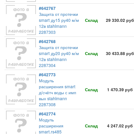
#642767
Защита от протечки
smart ду15 ру40 м/м
Склад
29 330.02 руб
12в stahlmann
2287303
#642768
Защита от протечки
smart ду20 ру40 м/м
Склад
30 433.88 руб
12в stahlmann
2287304
#642773
Модуль
расширения smart
Склад
1 470.39 руб
д/счётч воды с имп
вых stahlmann
2287308
#642774
Модуль
расширения
Склад
4 247.02 руб
smart.rs485