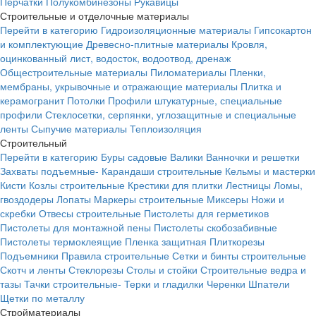
Перчатки
Полукомбинезоны
Рукавицы
Строительные и отделочные материалы
Перейти в категорию
Гидроизоляционные материалы
Гипсокартон
и комплектующие
Древесно-плитные материалы
Кровля,
оцинкованный лист, водосток, водоотвод, дренаж
Общестроительные материалы
Пиломатериалы
Пленки,
мембраны, укрывочные и отражающие материалы
Плитка и
керамогранит
Потолки
Профили штукатурные, специальные
профили
Стеклосетки, серпянки, углозащитные и специальные
ленты
Сыпучие материалы
Теплоизоляция
Строительный
Перейти в категорию
Буры садовые
Валики
Ванночки и решетки
Захваты подъемные-
Карандаши строительные
Кельмы и мастерки
Кисти
Козлы строительные
Крестики для плитки
Лестницы
Ломы,
гвоздодеры
Лопаты
Маркеры строительные
Миксеры
Ножи и
скребки
Отвесы строительные
Пистолеты для герметиков
Пистолеты для монтажной пены
Пистолеты скобозабивные
Пистолеты термоклеящие
Пленка защитная
Плиткорезы
Подъемники
Правила строительные
Сетки и бинты строительные
Скотч и ленты
Стеклорезы
Столы и стойки
Строительные ведра и
тазы
Тачки строительные-
Терки и гладилки
Черенки
Шпатели
Щетки по металлу
Стройматериалы