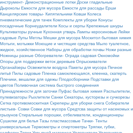
инструмент-
Демонстрационные лотки
Доски гладильные
Дыроколы
Емкости для мусора
Емкости для рассады
Ерши
Канцелярские товары-
Кипятильники
Ковши
Колеса
пневматические для тачек
Комплекты для уборки
Конусы
посадочные
Корнеудалители
Косы и серпы
Крепежные шнуры
Культиваторы ручные
Кухонная утварь
Лампы керосиновые
Лейки
садовые
Лупы
Метлы
Мешки для мусора
Москитол бытовая химия
Мотыги, мотыжки
Моющие и чистящие средства
Мыло туалетное,
жидкое, хозяйственное
Наборы для обработки почвы
Ножи разные
Ножницы разные
Обогреватели-
Ограда садовая
Окномойки
Опоры для поддержки веток деревьев
Опрыскиватели
Органайзеры
Освежители воздуха
Пакеты для мусора
Печное
литьё
Пилы садовые
Пленка самоклеющаяся, клеенка, скатерть
Плечики, вешалки для одежы
Плодосборники
Подставки для
цветов
Поливочная система быстрого соединения
Принадлежности для заточки
Пуфас бытовая химия
Распылители,
пулевизаторы
Рыхлители
Санки
Секаторы, кусторезы и сучкорезы
Сетка противомоскитная
Скреперы для уборки снега
Собиратели
листьев-
Совки
Совки для мусора
Средтсва защиты от насекомых и
грызунов
Стиральные порошки, отбеливатели, конденционеры
Сушилки для белья
Тазы пластмассовые
Тачки-
Тенты
универсальные
Термометры и спиртометры
Тряпки, губки,
салфетки
Тяпки
Укрывной материал
Уплотнители
Уплотнитель