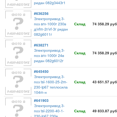
ридан 082g3443r1
#636256
Электропривод 3-
поз arv-1000r 230в
Склад
74 358.29 руб
д/vfm-2r/vf-3r ридан
082g6011r
#638271
Электропривод 3-
Склад
74 358.29 руб
поз arv-1000r 24в
ридан 082g6012r
#645450
Электропривод 3-
поз tsl-1600-25-2m-
Склад
43 651.57 руб
230-ip67 теплосила
104m-н
#641903
Электропривод 3-
поз tsl-2200-40-1-
Склад
49 833.87 руб
230-ip67 230в