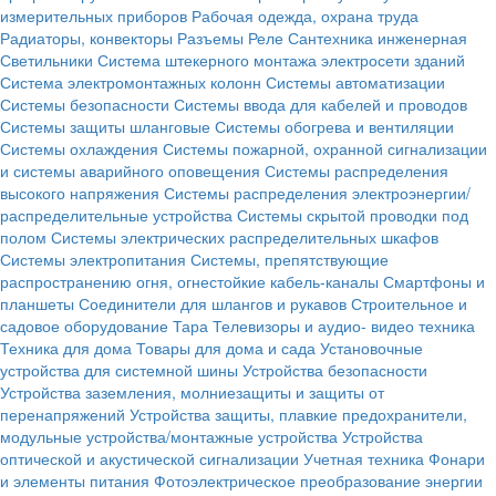
измерительных приборов
Рабочая одежда, охрана труда
Радиаторы, конвекторы
Разъемы
Реле
Сантехника инженерная
Светильники
Система штекерного монтажа электросети зданий
Система электромонтажных колонн
Системы автоматизации
Системы безопасности
Системы ввода для кабелей и проводов
Системы защиты шланговые
Системы обогрева и вентиляции
Системы охлаждения
Системы пожарной, охранной сигнализации
и системы аварийного оповещения
Системы распределения
высокого напряжения
Системы распределения электроэнергии/
распределительные устройства
Системы скрытой проводки под
полом
Системы электрических распределительных шкафов
Системы электропитания
Системы, препятствующие
распространению огня, огнестойкие кабель-каналы
Смартфоны и
планшеты
Соединители для шлангов и рукавов
Строительное и
садовое оборудование
Тара
Телевизоры и аудио- видео техника
Техника для дома
Товары для дома и сада
Установочные
устройства для системной шины
Устройства безопасности
Устройства заземления, молниезащиты и защиты от
перенапряжений
Устройства защиты, плавкие предохранители,
модульные устройства/монтажные устройства
Устройства
оптической и акустической сигнализации
Учетная техника
Фонари
и элементы питания
Фотоэлектрическое преобразование энергии