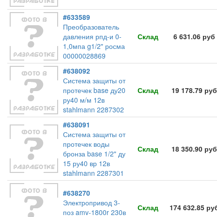
#633589
Преобразователь
давления рпд-и 0-
Склад
6 631.06 руб
1,0мпа g1/2" росма
00000028869
#638092
Система защиты от
протечек base ду20
Склад
19 178.79 руб
ру40 м/м 12в
stahlmann 2287302
#638091
Система защиты от
протечек воды
Склад
18 350.90 руб
бронза base 1/2" ду
15 ру40 вр 12в
stahlmann 2287301
#638270
Электропривод 3-
Склад
174 632.85 ру
поз amv-1800r 230в