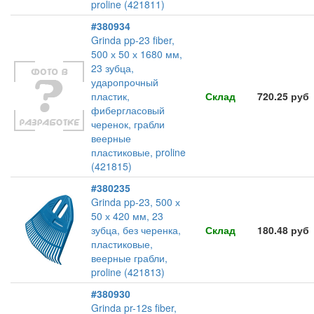
proline (421811)
#380934
Grinda pp-23 fiber,
500 х 50 х 1680 мм,
23 зубца,
ударопрочный
пластик,
Склад
720.25 руб
фибергласовый
черенок, грабли
веерные
пластиковые, proline
(421815)
#380235
Grinda pp-23, 500 х
50 х 420 мм, 23
зубца, без черенка,
Склад
180.48 руб
пластиковые,
веерные грабли,
proline (421813)
#380930
Grinda pr-12s fiber,