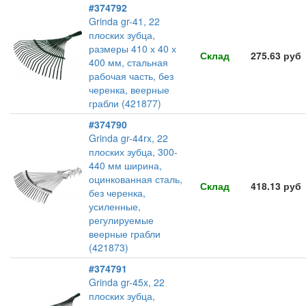
#374792
Grinda gr-41, 22
плоских зубца,
размеры 410 х 40 х
Склад
275.63 руб
400 мм, стальная
рабочая часть, без
черенка, веерные
грабли (421877)
#374790
Grinda gr-44rx, 22
плоских зубца, 300-
440 мм ширина,
оцинкованная сталь,
Склад
418.13 руб
без черенка,
усиленные,
регулируемые
веерные грабли
(421873)
#374791
Grinda gr-45x, 22
плоских зубца,