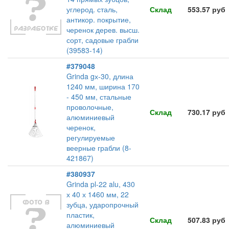
углерод. сталь,
Склад
553.57 руб
антикор. покрытие,
черенок дерев. высш.
сорт, садовые грабли
(39583-14)
#379048
Grinda gх-30, длина
1240 мм, ширина 170
- 450 мм, стальные
проволочные,
Склад
730.17 руб
алюминиевый
черенок,
регулируемые
веерные грабли (8-
421867)
#380937
Grinda pl-22 alu, 430
х 40 х 1460 мм, 22
зубца, ударопрочный
пластик,
Склад
507.83 руб
алюминиевый