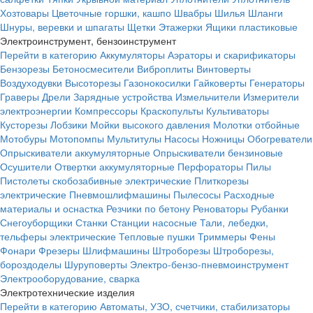
Хозтовары
Цветочные горшки, кашпо
Швабры
Шилья
Шланги
Шнуры, веревки и шпагаты
Щетки
Этажерки
Ящики пластиковые
Электроинструмент, бензоинструмент
Перейти в категорию
Аккумуляторы
Аэраторы и скарификаторы
Бензорезы
Бетоносмесители
Виброплиты
Винтоверты
Воздуходувки
Высоторезы
Газонокосилки
Гайковерты
Генераторы
Граверы
Дрели
Зарядные устройства
Измельчители
Измерители
электроэнергии
Компрессоры
Краскопульты
Культиваторы
Кусторезы
Лобзики
Мойки высокого давления
Молотки отбойные
Мотобуры
Мотопомпы
Мультитулы
Насосы
Ножницы
Обогреватели
Опрыскиватели аккумуляторные
Опрыскиватели бензиновые
Осушители
Отвертки аккумуляторные
Перфораторы
Пилы
Пистолеты скобозабивные электрические
Плиткорезы
электрические
Пневмошлифмашины
Пылесосы
Расходные
материалы и оснастка
Резчики по бетону
Реноваторы
Рубанки
Снегоуборщики
Станки
Станции насосные
Тали, лебедки,
тельферы электрические
Тепловые пушки
Триммеры
Фены
Фонари
Фрезеры
Шлифмашины
Штроборезы
Штроборезы,
бороздоделы
Шуруповерты
Электро-бензо-пневмоинструмент
Электрооборудование, сварка
Электротехнические изделия
Перейти в категорию
Автоматы, УЗО, счетчики, стабилизаторы