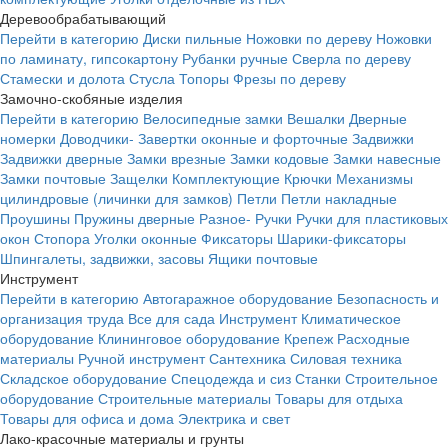
Деревообрабатывающий
Перейти в категорию
Диски пильные
Ножовки по дереву
Ножовки
по ламинату, гипсокартону
Рубанки ручные
Сверла по дереву
Стамески и долота
Стусла
Топоры
Фрезы по дереву
Замочно-скобяные изделия
Перейти в категорию
Велосипедные замки
Вешалки
Дверные
номерки
Доводчики-
Завертки оконные и форточные
Задвижки
Задвижки дверные
Замки врезные
Замки кодовые
Замки навесные
Замки почтовые
Защелки
Комплектующие
Крючки
Механизмы
цилиндровые (личинки для замков)
Петли
Петли накладные
Проушины
Пружины дверные
Разное-
Ручки
Ручки для пластиковых
окон
Стопора
Уголки оконные
Фиксаторы
Шарики-фиксаторы
Шпингалеты, задвижки, засовы
Ящики почтовые
Инструмент
Перейти в категорию
Автогаражное оборудование
Безопасность и
организация труда
Все для сада
Инструмент
Климатическое
оборудование
Клининговое оборудование
Крепеж
Расходные
материалы
Ручной инструмент
Сантехника
Силовая техника
Складское оборудование
Спецодежда и сиз
Станки
Строительное
оборудование
Строительные материалы
Товары для отдыха
Товары для офиса и дома
Электрика и свет
Лако-красочные материалы и грунты