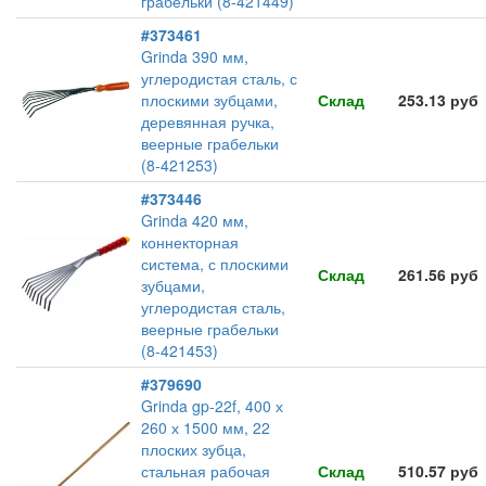
грабельки (8-421449)
#373461
Grinda 390 мм,
углеродистая сталь, с
плоскими зубцами,
Склад
253.13 руб
деревянная ручка,
веерные грабельки
(8-421253)
#373446
Grinda 420 мм,
коннекторная
система, с плоскими
Склад
261.56 руб
зубцами,
углеродистая сталь,
веерные грабельки
(8-421453)
#379690
Grinda gp-22f, 400 х
260 х 1500 мм, 22
плоских зубца,
стальная рабочая
Склад
510.57 руб