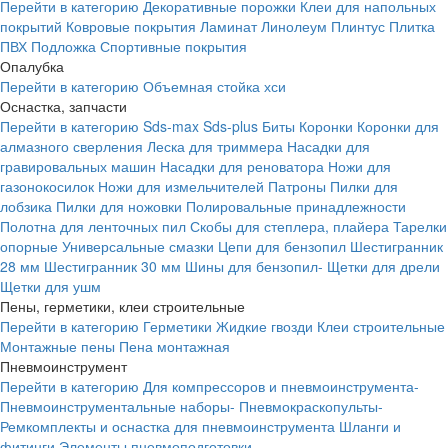
Перейти в категорию
Декоративные порожки
Клеи для напольных
покрытий
Ковровые покрытия
Ламинат
Линолеум
Плинтус
Плитка
ПВХ
Подложка
Спортивные покрытия
Опалубка
Перейти в категорию
Объемная стойка хси
Оснастка, запчасти
Перейти в категорию
Sds-max
Sds-plus
Биты
Коронки
Коронки для
алмазного сверления
Леска для триммера
Насадки для
гравировальных машин
Насадки для реноватора
Ножи для
газонокосилок
Ножи для измельчителей
Патроны
Пилки для
лобзика
Пилки для ножовки
Полировальные принадлежности
Полотна для ленточных пил
Скобы для степлера, плайера
Тарелки
опорные
Универсальные смазки
Цепи для бензопил
Шестигранник
28 мм
Шестигранник 30 мм
Шины для бензопил-
Щетки для дрели
Щетки для ушм
Пены, герметики, клеи строительные
Перейти в категорию
Герметики
Жидкие гвозди
Клеи строительные
Монтажные пены
Пена монтажная
Пневмоинструмент
Перейти в категорию
Для компрессоров и пневмоинструмента-
Пневмоинструментальные наборы-
Пневмокраскопульты-
Ремкомплекты и оснастка для пневмоинструмента
Шланги и
фитинги
Элементы пневмоподготовки