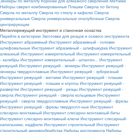
Зенкеры по металлу
Коронки для алмазного сверления
Метчики
Наборы сверел комбинированные
Плашки
Сверла по бетону
Сверла по металлу
Сверла по стеклу и кафелю
Сверла
универсальные
Сверла универсальные опалубочные
Сверла
центрирующие
Металлорежущий инструмент и станочная оснастка
Перейти в категорию
Заготовки для резцов и осевого инструмента
Инструмент абразивный
Инструмент абразивный - головки
шлифовальные
Инструмент абразивный - шлифшкурка
Инструмент
алмазный
Инструмент измерительный
Инструмент измерительный
- калибры
Инструмент измерительный - штанген...
Инструмент
режущий
Инструмент режущий - зенкеры
Инструмент режущий -
зенкеры твердосплавные
Инструмент режущий - зуборезный
Инструмент режущий - метчики
Инструмент режущий - плашки
Инструмент режущий - плашки и клуппы
Инструмент режущий -
развертки
Инструмент режущий - резцы
Инструмент режущий -
сверла
Инструмент режущий - сверла кольцевые
Инструмент
режущий - сверла твердосплавные
Инструмент режущий - фрезы
Инструмент режущий - фрезы твердоспл-ные
Инструмент
слесарно-монтажный
Инструмент слесарно-монтажный-биты
Инструмент слесарно-монтажный-ключи
Инструмент слесарный-
напильники, надфили
Инструмент строительный
Инструмент
строительный-деревообработка
Наборы инструмента
Наборы