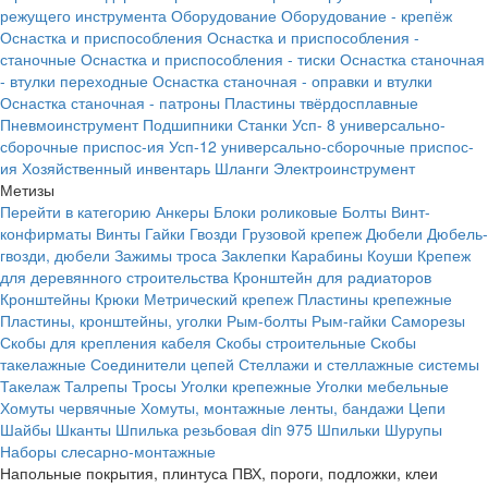
режущего инструмента
Оборудование
Оборудование - крепёж
Оснастка и приспособления
Оснастка и приспособления -
станочные
Оснастка и приспособления - тиски
Оснастка станочная
- втулки переходные
Оснастка станочная - оправки и втулки
Оснастка станочная - патроны
Пластины твёрдосплавные
Пневмоинструмент
Подшипники
Станки
Усп- 8 универсально-
сборочные приспос-ия
Усп-12 универсально-сборочные приспос-
ия
Хозяйственный инвентарь
Шланги
Электроинструмент
Метизы
Перейти в категорию
Анкеры
Блоки роликовые
Болты
Винт-
конфирматы
Винты
Гайки
Гвозди
Грузовой крепеж
Дюбели
Дюбель-
гвозди, дюбели
Зажимы троса
Заклепки
Карабины
Коуши
Крепеж
для деревянного строительства
Кронштейн для радиаторов
Кронштейны
Крюки
Метрический крепеж
Пластины крепежные
Пластины, кронштейны, уголки
Рым-болты
Рым-гайки
Саморезы
Скобы для крепления кабеля
Скобы строительные
Скобы
такелажные
Соединители цепей
Стеллажи и стеллажные системы
Такелаж
Талрепы
Тросы
Уголки крепежные
Уголки мебельные
Хомуты червячные
Хомуты, монтажные ленты, бандажи
Цепи
Шайбы
Шканты
Шпилька резьбовая din 975
Шпильки
Шурупы
Наборы слесарно-монтажные
Напольные покрытия, плинтуса ПВХ, пороги, подложки, клеи