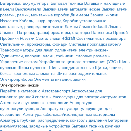
Батарейки, аккумуляторы
Бытовая техника
Вставки и накладные
панели
Выключатели
Выключатели автоматические
Выключатели,
розетки, рамки, монтажные коробки
Диммеры
Звонки, кнопки
Изолента
Кабель, шнур, провод
Коробки установочные,
монтажные, распределительные
Лампы
Лампы ledcraft
Лампы-
Лампы-
Патроны, трансформаторы, стартеры
Паяльники
Припой
Пробники
Розетки
Светильники ledcraft
Светильники, прожекторы
Светильники, прожекторы, фонари
Системы прокладки кабеля
Трансформаторы для ламп
Удлинители электрические-
Удлинители, колодки, вилки, тройники, силовые разъемы
Управление светом
Устройства защитного отключения (УЗО)
Шины
нулевые
Шины нулевые-
Шины соединительные
Щитки, ящики,
боксы, крепежные элементы
Щиты распределительные
Электроприборы
Элементы питания, звонки
Электротехнический
Перейти в категорию
Автотранспорт
Аксессуары для
канализационной системы
Аксессуары для электроинструментов
Антенны и спутниковые технологии
Аппаратура
пускорегулирующая
Аппаратура пускорегулирующая для
освещения
Арматура кабельная/изоляционные материалы
Арматура трубная, распределение, контроль давления
Батарейки,
аккумуляторы, зарядные устройства
Бытовая техника крупная