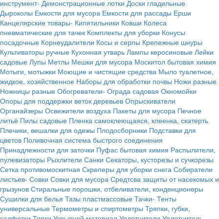
инструмент-
Демонстрационные лотки
Доски гладильные
Дыроколы
Емкости для мусора
Емкости для рассады
Ерши
Канцелярские товары-
Кипятильники
Ковши
Колеса
пневматические для тачек
Комплекты для уборки
Конусы
посадочные
Корнеудалители
Косы и серпы
Крепежные шнуры
Культиваторы ручные
Кухонная утварь
Лампы керосиновые
Лейки
садовые
Лупы
Метлы
Мешки для мусора
Москитол бытовая химия
Мотыги, мотыжки
Моющие и чистящие средства
Мыло туалетное,
жидкое, хозяйственное
Наборы для обработки почвы
Ножи разные
Ножницы разные
Обогреватели-
Ограда садовая
Окномойки
Опоры для поддержки веток деревьев
Опрыскиватели
Органайзеры
Освежители воздуха
Пакеты для мусора
Печное
литьё
Пилы садовые
Пленка самоклеющаяся, клеенка, скатерть
Плечики, вешалки для одежы
Плодосборники
Подставки для
цветов
Поливочная система быстрого соединения
Принадлежности для заточки
Пуфас бытовая химия
Распылители,
пулевизаторы
Рыхлители
Санки
Секаторы, кусторезы и сучкорезы
Сетка противомоскитная
Скреперы для уборки снега
Собиратели
листьев-
Совки
Совки для мусора
Средтсва защиты от насекомых и
грызунов
Стиральные порошки, отбеливатели, конденционеры
Сушилки для белья
Тазы пластмассовые
Тачки-
Тенты
универсальные
Термометры и спиртометры
Тряпки, губки,
салфетки
Тяпки
Укрывной материал
Уплотнители
Уплотнитель