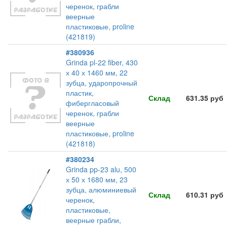
черенок, грабли
веерные
пластиковые, proline
(421819)
#380936
Grinda pl-22 fiber, 430
х 40 х 1460 мм, 22
зубца, ударопрочный
пластик,
Склад
631.35 руб
фибергласовый
черенок, грабли
веерные
пластиковые, proline
(421818)
#380234
Grinda pp-23 alu, 500
х 50 х 1680 мм, 23
зубца, алюминиевый
Склад
610.31 руб
черенок,
пластиковые,
веерные грабли,