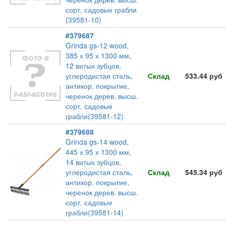
сорт, садовые грабли
(39581-10)
#379687
Grinda gs-12 wood,
385 х 95 х 1300 мм,
12 витых зубцов,
углеродистая сталь,
Склад
533.44 руб
антикор. покрытие,
черенок дерев. высш.
сорт, садовые
грабли(39581-12)
#379688
Grinda gs-14 wood,
445 х 95 х 1300 мм,
14 витых зубцов,
углеродистая сталь,
Склад
545.34 руб
антикор. покрытие,
черенок дерев. высш.
сорт, садовые
грабли(39581-14)