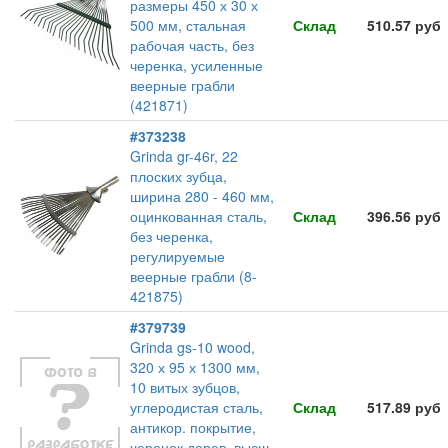
размеры 450 х 30 х
500 мм, стальная
Склад
510.57 руб
рабочая часть, без
черенка, усиленные
веерные грабли
(421871)
#373238
Grinda gr-46r, 22
плоских зубца,
ширина 280 - 460 мм,
оцинкованная сталь,
Склад
396.56 руб
без черенка,
регулируемые
веерные грабли (8-
421875)
#379739
Grinda gs-10 wood,
320 х 95 х 1300 мм,
10 витых зубцов,
углеродистая сталь,
Склад
517.89 руб
антикор. покрытие,
черенок дерев. высш.