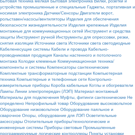
Бытовая техника мелкая
Бытовая электроника
Вилки, розетки и
устройства промышленные и специальные
Гаджеты, портативная и
носимая электроника
Датчики/Сенсоры
Двигатели ворот,
рольставен/насосы/вентиляторы
Изделия для обеспечения
безопасности жизнедеятельности
Изделия крепежные
Изделия
монтажные для коммуникационных сетей
Инструмент и средства
защиты
Инструмент ручной
Инструменты для опрессовки, резки,
снятия изоляции
Источники света
Источники света светодиодные
Кабеленесущие системы
Кабели и провода
Кабельно-
проводниковая продукция
Каналы настенного и потолочного
монтажа
Колодки клеммные
Коммуникационная техника/
компоненты и системы
Компенсаторы сантехнические
Комплектные трансформаторные подстанции
Компьютерная
техника
Компьютерные и телефонные сети
Контрольно-
измерительные приборы
Короба кабельные
Котлы и обогреватели
Лампы
Линии электропередач (ЛЭП)
Материал монтажный
Материалы для подключения
Муфты, фитинги сантехнические
Не
определено
Непрофильный товар
Оборудование высоковольтное
Оборудование низковольтное
Оборудование паяльное и
сварочное
Опоры, оборудование для ЛЭП
Осветительные
аксессуары
Отопительные приборы/технологические и
инженерные системы
Приборы световые
Промышленные
программируемые логические контроллеры
Пункты установки