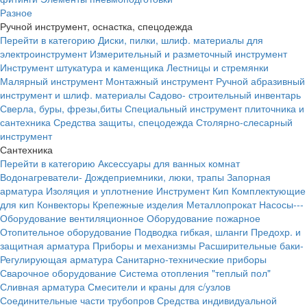
Разное
Ручной инструмент, оснастка, спецодежда
Перейти в категорию
Диски, пилки, шлиф. материалы для
электроинструмент
Измерительный и разметочный инструмент
Инструмент штукатура и каменщика
Лестницы и стремянки
Малярный инструмент
Монтажный инструмент
Ручной абразивный
инструмент и шлиф. материалы
Садово- строительный инвентарь
Сверла, буры, фрезы,биты
Специальный инструмент плиточника и
сантехника
Средства защиты, спецодежда
Столярно-слесарный
инструмент
Сантехника
Перейти в категорию
Аксессуары для ванных комнат
Водонагреватели-
Дождеприемники, люки, трапы
Запорная
арматура
Изоляция и уплотнение
Инструмент
Кип
Комплектующие
для кип
Конвекторы
Крепежные изделия
Металлопрокат
Насосы---
Оборудование вентиляционное
Оборудование пожарное
Отопительное оборудование
Подводка гибкая, шланги
Предохр. и
защитная арматура
Приборы и механизмы
Расширительные баки-
Регулирующая арматура
Санитарно-технические приборы
Сварочное оборудование
Система отопления "теплый пол"
Сливная арматура
Смесители и краны для с/узлов
Соединительные части трубопров
Средства индивидуальной