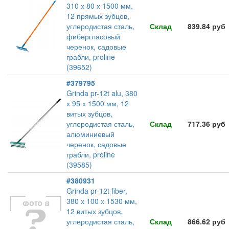
310 х 80 х 1500 мм,
12 прямых зубцов,
углеродистая сталь,
Склад
839.84 руб
фибергласовый
черенок, садовые
грабли, proline
(39652)
#379795
Grinda pr-12t alu, 380
х 95 х 1500 мм, 12
витых зубцов,
углеродистая сталь,
Склад
717.36 руб
алюминиевый
черенок, садовые
грабли, proline
(39585)
#380931
Grinda pr-12t fiber,
380 х 100 х 1530 мм,
12 витых зубцов,
углеродистая сталь,
Склад
866.62 руб