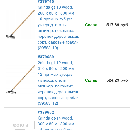
#379740
Grinda gt-10 wood,
260 х 80 х 1300 мм,
10 прямых зубцов,
углерод. сталь,
Склад
517.89 руб
антикор. покрытие,
черенок дерев. высш.
сорт, садовые грабли
(39583-10)
#379689
Grinda gt-12 wood,
310 х 80 х 1300 мм,
12 прямых зубцов,
углерод. сталь,
Склад
524.29 руб
антикор. покрытие,
черенок дерев. высш.
сорт, садовые грабли
(39583-12)
#379652
Grinda gt-14 wood,
360 х 80 х 1300 мм,
14 прямых зубцов,