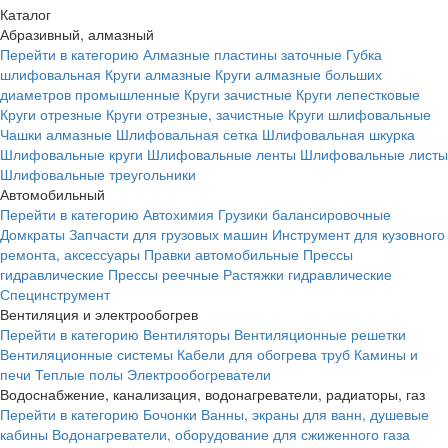
Каталог
Абразивный, алмазный
Перейти в категорию
Алмазные пластины заточные
Губка
шлифовальная
Круги алмазные
Круги алмазные больших
диаметров промышленные
Круги зачистные
Круги лепестковые
Круги отрезные
Круги отрезные, зачистные
Круги шлифовальные
Чашки алмазные
Шлифовальная сетка
Шлифовальная шкурка
Шлифовальные круги
Шлифовальные ленты
Шлифовальные листы
Шлифовальные треугольники
Автомобильный
Перейти в категорию
Автохимия
Грузики балансировочные
Домкраты
Запчасти для грузовых машин
Инструмент для кузовного
ремонта, аксессуары
Правки автомобильные
Прессы
гидравлические
Прессы реечные
Растяжки гидравлические
Специнструмент
Вентиляция и электрообогрев
Перейти в категорию
Вентиляторы
Вентиляционные решетки
Вентиляционные системы
Кабели для обогрева труб
Камины и
печи
Теплые полы
Электрообогреватели
Водоснабжение, канализация, водонагреватели, радиаторы, газ
Перейти в категорию
Бочонки
Ванны, экраны для ванн, душевые
кабины
Водонагреватели, оборудование для сжиженного газа