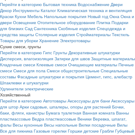
Перейти в категорию
Бытовая техника
Водоснабжение
Двери
Декор
Инструменты
Каталог
Климатическая техника и вентиляция
Краски
Кухни
Мебель
Напольные покрытия
Новый год
Окна
Окна и
двери
Освещение
Отопительное оборудование
Плитка
Подарки
для близких
Сад
Сантехника
Скобяные изделия
Спецодежда и
средства защиты
Столярные изделия
Стройматериалы
Текстиль
Товары для уборки
Хранение
Электротовары
Сухие смеси, грунты
Перейти в категорию
Гипс
Грунты
Декоративные штукатурки
Дисперсия, влагоизоляция
Затирки для швов
Защитные материалы
Кладочные смеси
Клеевые смеси
Очищающие материалы
Печные
смеси
Смеси для пола
Смеси общестроительные
Специальные
составы
Фасадные штукатурки и покрытия
Цемент, гипс, алебастр
Шпаклевки и штукатурки
Удлинители электрические
Хозяйственный
Перейти в категорию
Автотовары
Аксессуары для бани
Аксессуары
для штор
Арки садовые, шпалеры, опоры для растений
Бочки,
баки, фляги, канистры
Бумага туалетная
Ванная комната
Ванны
пластмассовые
Ведра пластмассовые
Веники
Веревка, шпагат,
фалы
Весы кухонные
Весы напольные
Вилки посадочные
Вилы
Все для пикника
Газовые горелки
Горшки детские
Грабли
Губцевый