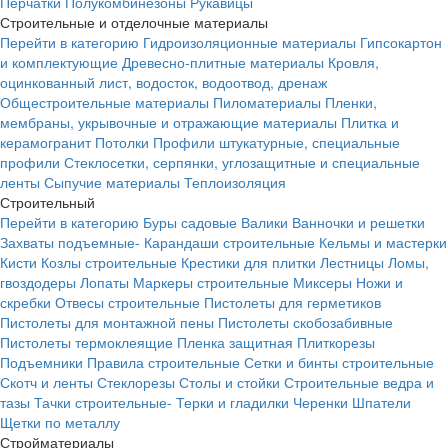
Перчатки
Полукомбинезоны
Рукавицы
Строительные и отделочные материалы
Перейти в категорию
Гидроизоляционные материалы
Гипсокартон
и комплектующие
Древесно-плитные материалы
Кровля,
оцинкованный лист, водосток, водоотвод, дренаж
Общестроительные материалы
Пиломатериалы
Пленки,
мембраны, укрывочные и отражающие материалы
Плитка и
керамогранит
Потолки
Профили штукатурные, специальные
профили
Стеклосетки, серпянки, углозащитные и специальные
ленты
Сыпучие материалы
Теплоизоляция
Строительный
Перейти в категорию
Буры садовые
Валики
Ванночки и решетки
Захваты подъемные-
Карандаши строительные
Кельмы и мастерки
Кисти
Козлы строительные
Крестики для плитки
Лестницы
Ломы,
гвоздодеры
Лопаты
Маркеры строительные
Миксеры
Ножи и
скребки
Отвесы строительные
Пистолеты для герметиков
Пистолеты для монтажной пены
Пистолеты скобозабивные
Пистолеты термоклеящие
Пленка защитная
Плиткорезы
Подъемники
Правила строительные
Сетки и бинты строительные
Скотч и ленты
Стеклорезы
Столы и стойки
Строительные ведра и
тазы
Тачки строительные-
Терки и гладилки
Черенки
Шпатели
Щетки по металлу
Стройматериалы