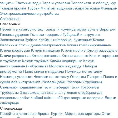
защиты-
Счетчики воды
Тара и упаковка
Теплосчетч. и оборуд. куу
Товары прочие
Трубы-
Фильтры водоподготовки бытовые
Фильтры-
Электромеханические устройства
Сварочный
Слесарный
Перейти в категорию
Болторезы и ножницы арматурные
Верстаки
Головка ударная
Головки торцевые
Губцевый инструмент
Заклепочники
Зубила
Клеймы цифровые, буквенные
Ключи
балонные
Ключи динамометрические
Ключи комбинированные
Ключи крестовые
Ключи накидные
Ключи прочие
Ключи разводные
Ключи разрезные
Ключи рожковые
Ключи свечные
Ключи торцовые
и трубчатые
Ключи трубные
Ключи шарнирные
Ключи
шестигранные (имбусовые)
Молотки и кувалды
Наборы
инструмента
Напильники и надфили
Ножницы по металлу
Ножницы угловые-
Ножовки по металлу
Отвертки
Пинцеты
Пояса и
сумки для инструмента
Развальцовки
Распоры
Струбцины
Съемники подшипников
Тали , лебедки
Тиски
Трубогибы
Труборезы
Экстрамощная стальная угловая струбцина для
сварочных работ kraftool extrem c90 две опорные поверхно
Ящики
слесарные
Спецодежда
Перейти в категорию
Брюки-
Куртки-
Маски, респираторы
Очки