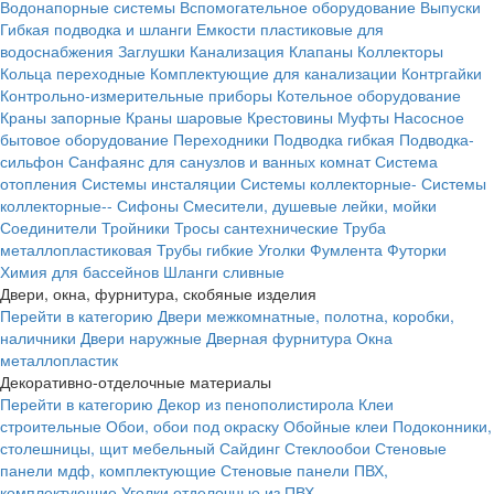
Водонапорные системы
Вспомогательное оборудование
Выпуски
Гибкая подводка и шланги
Емкости пластиковые для
водоснабжения
Заглушки
Канализация
Клапаны
Коллекторы
Кольца переходные
Комплектующие для канализации
Контргайки
Контрольно-измерительные приборы
Котельное оборудование
Краны запорные
Краны шаровые
Крестовины
Муфты
Насосное
бытовое оборудование
Переходники
Подводка гибкая
Подводка-
сильфон
Санфаянс для санузлов и ванных комнат
Система
отопления
Системы инсталяции
Системы коллекторные-
Системы
коллекторные--
Сифоны
Смесители, душевые лейки, мойки
Соединители
Тройники
Тросы сантехнические
Труба
металлопластиковая
Трубы гибкие
Уголки
Фумлента
Футорки
Химия для бассейнов
Шланги сливные
Двери, окна, фурнитура, скобяные изделия
Перейти в категорию
Двери межкомнатные, полотна, коробки,
наличники
Двери наружные
Дверная фурнитура
Окна
металлопластик
Декоративно-отделочные материалы
Перейти в категорию
Декор из пенополистирола
Клеи
строительные
Обои, обои под окраску
Обойные клеи
Подоконники,
столешницы, щит мебельный
Сайдинг
Стеклообои
Стеновые
панели мдф, комплектующие
Стеновые панели ПВХ,
комплектующие
Уголки отделочные из ПВХ