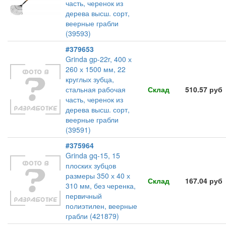
часть, черенок из
дерева высш. сорт,
веерные грабли
(39593)
#379653
Grinda gp-22r, 400 х
260 х 1500 мм, 22
круглых зубца,
стальная рабочая
Склад
510.57 руб
часть, черенок из
дерева высш. сорт,
веерные грабли
(39591)
#375964
Grinda gq-15, 15
плоских зубцов
размеры 350 х 40 х
Склад
167.04 руб
310 мм, без черенка,
первичный
полиэтилен, веерные
грабли (421879)