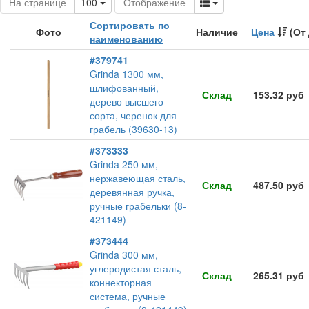
Toggle Dropdown
Toggle Dropdown
На странице
100
Отображение
Сортировать по
Фото
Наличие
Цена
(От 
наименованию
#379741
Grinda 1300 мм,
шлифованный,
Склад
153.32 руб
дерево высшего
сорта, черенок для
грабель (39630-13)
#373333
Grinda 250 мм,
нержавеющая сталь,
Склад
487.50 руб
деревянная ручка,
ручные грабельки (8-
421149)
#373444
Grinda 300 мм,
углеродистая сталь,
Склад
265.31 руб
коннекторная
система, ручные