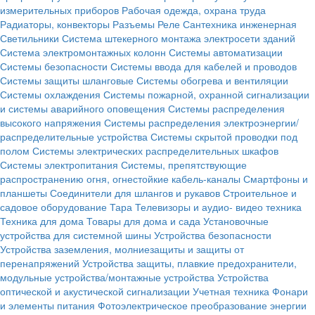
измерительных приборов
Рабочая одежда, охрана труда
Радиаторы, конвекторы
Разъемы
Реле
Сантехника инженерная
Светильники
Система штекерного монтажа электросети зданий
Система электромонтажных колонн
Системы автоматизации
Системы безопасности
Системы ввода для кабелей и проводов
Системы защиты шланговые
Системы обогрева и вентиляции
Системы охлаждения
Системы пожарной, охранной сигнализации
и системы аварийного оповещения
Системы распределения
высокого напряжения
Системы распределения электроэнергии/
распределительные устройства
Системы скрытой проводки под
полом
Системы электрических распределительных шкафов
Системы электропитания
Системы, препятствующие
распространению огня, огнестойкие кабель-каналы
Смартфоны и
планшеты
Соединители для шлангов и рукавов
Строительное и
садовое оборудование
Тара
Телевизоры и аудио- видео техника
Техника для дома
Товары для дома и сада
Установочные
устройства для системной шины
Устройства безопасности
Устройства заземления, молниезащиты и защиты от
перенапряжений
Устройства защиты, плавкие предохранители,
модульные устройства/монтажные устройства
Устройства
оптической и акустической сигнализации
Учетная техника
Фонари
и элементы питания
Фотоэлектрическое преобразование энергии