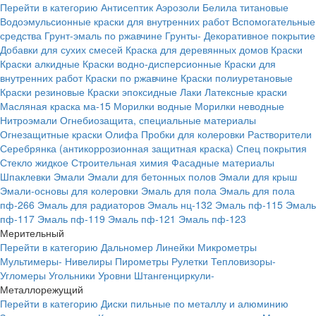
Перейти в категорию
Антисептик
Аэрозоли
Белила титановые
Водоэмульсионные краски для внутренних работ
Вспомогательные
средства
Грунт-эмаль по ржавчине
Грунты-
Декоративное покрытие
Добавки для сухих смесей
Краска для деревянных домов
Краски
Краски алкидные
Краски водно-дисперсионные
Краски для
внутренних работ
Краски по ржавчине
Краски полиуретановые
Краски резиновые
Краски эпоксидные
Лаки
Латексные краски
Масляная краска ма-15
Морилки водные
Морилки неводные
Нитроэмали
Огнебиозащита, специальные материалы
Огнезащитные краски
Олифа
Пробки для колеровки
Растворители
Серебрянка (антикоррозионная защитная краска)
Спец покрытия
Стекло жидкое
Строительная химия
Фасадные материалы
Шпаклевки
Эмали
Эмали для бетонных полов
Эмали для крыш
Эмали-основы для колеровки
Эмаль для пола
Эмаль для пола
пф-266
Эмаль для радиаторов
Эмаль нц-132
Эмаль пф-115
Эмаль
пф-117
Эмаль пф-119
Эмаль пф-121
Эмаль пф-123
Мерительный
Перейти в категорию
Дальномер
Линейки
Микрометры
Мультимеры-
Нивелиры
Пирометры
Рулетки
Тепловизоры-
Угломеры
Угольники
Уровни
Штангенциркули-
Металлорежущий
Перейти в категорию
Диски пильные по металлу и алюминию