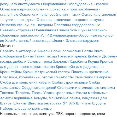
режущего инструмента
Оборудование
Оборудование - крепёж
Оснастка и приспособления
Оснастка и приспособления -
станочные
Оснастка и приспособления - тиски
Оснастка станочная
- втулки переходные
Оснастка станочная - оправки и втулки
Оснастка станочная - патроны
Пластины твёрдосплавные
Пневмоинструмент
Подшипники
Станки
Усп- 8 универсально-
сборочные приспос-ия
Усп-12 универсально-сборочные приспос-
ия
Хозяйственный инвентарь
Шланги
Электроинструмент
Метизы
Перейти в категорию
Анкеры
Блоки роликовые
Болты
Винт-
конфирматы
Винты
Гайки
Гвозди
Грузовой крепеж
Дюбели
Дюбель-
гвозди, дюбели
Зажимы троса
Заклепки
Карабины
Коуши
Крепеж
для деревянного строительства
Кронштейн для радиаторов
Кронштейны
Крюки
Метрический крепеж
Пластины крепежные
Пластины, кронштейны, уголки
Рым-болты
Рым-гайки
Саморезы
Скобы для крепления кабеля
Скобы строительные
Скобы
такелажные
Соединители цепей
Стеллажи и стеллажные системы
Такелаж
Талрепы
Тросы
Уголки крепежные
Уголки мебельные
Хомуты червячные
Хомуты, монтажные ленты, бандажи
Цепи
Шайбы
Шканты
Шпилька резьбовая din 975
Шпильки
Шурупы
Наборы слесарно-монтажные
Напольные покрытия, плинтуса ПВХ, пороги, подложки, клеи