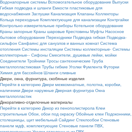
Водонапорные системы
Вспомогательное оборудование
Выпуски
Гибкая подводка и шланги
Емкости пластиковые для
водоснабжения
Заглушки
Канализация
Клапаны
Коллекторы
Кольца переходные
Комплектующие для канализации
Контргайки
Контрольно-измерительные приборы
Котельное оборудование
Краны запорные
Краны шаровые
Крестовины
Муфты
Насосное
бытовое оборудование
Переходники
Подводка гибкая
Подводка-
сильфон
Санфаянс для санузлов и ванных комнат
Система
отопления
Системы инсталяции
Системы коллекторные-
Системы
коллекторные--
Сифоны
Смесители, душевые лейки, мойки
Соединители
Тройники
Тросы сантехнические
Труба
металлопластиковая
Трубы гибкие
Уголки
Фумлента
Футорки
Химия для бассейнов
Шланги сливные
Двери, окна, фурнитура, скобяные изделия
Перейти в категорию
Двери межкомнатные, полотна, коробки,
наличники
Двери наружные
Дверная фурнитура
Окна
металлопластик
Декоративно-отделочные материалы
Перейти в категорию
Декор из пенополистирола
Клеи
строительные
Обои, обои под окраску
Обойные клеи
Подоконники,
столешницы, щит мебельный
Сайдинг
Стеклообои
Стеновые
панели мдф, комплектующие
Стеновые панели ПВХ,
комплектующие
Уголки отделочные из ПВХ