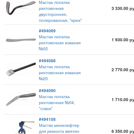
Мастак лопатка
рихтовочная
3 330.00 р
двусторонняя,
полированная, "крюк"
#494089
Мастак лопатка
1 930.00 р
рихтовочная кованая
№02
#494088
Мастак лопатка
2 770.00 р
рихтовочная кованая
№20
#494090
Мастак лопатка
1 710.00 р
рихтовочная №04,
"совок"
#494108
Мастак минилифтер
для ремонта вмятин
6 350.00 р