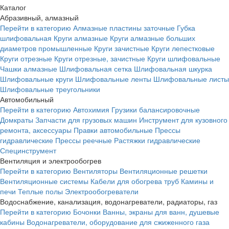
Каталог
Абразивный, алмазный
Перейти в категорию
Алмазные пластины заточные
Губка
шлифовальная
Круги алмазные
Круги алмазные больших
диаметров промышленные
Круги зачистные
Круги лепестковые
Круги отрезные
Круги отрезные, зачистные
Круги шлифовальные
Чашки алмазные
Шлифовальная сетка
Шлифовальная шкурка
Шлифовальные круги
Шлифовальные ленты
Шлифовальные листы
Шлифовальные треугольники
Автомобильный
Перейти в категорию
Автохимия
Грузики балансировочные
Домкраты
Запчасти для грузовых машин
Инструмент для кузовного
ремонта, аксессуары
Правки автомобильные
Прессы
гидравлические
Прессы реечные
Растяжки гидравлические
Специнструмент
Вентиляция и электрообогрев
Перейти в категорию
Вентиляторы
Вентиляционные решетки
Вентиляционные системы
Кабели для обогрева труб
Камины и
печи
Теплые полы
Электрообогреватели
Водоснабжение, канализация, водонагреватели, радиаторы, газ
Перейти в категорию
Бочонки
Ванны, экраны для ванн, душевые
кабины
Водонагреватели, оборудование для сжиженного газа