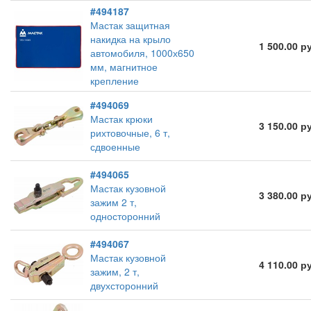
#494187
Мастак защитная
накидка на крыло
1 500.00 р
автомобиля, 1000х650
мм, магнитное
крепление
#494069
Мастак крюки
3 150.00 р
рихтовочные, 6 т,
сдвоенные
#494065
Мастак кузовной
3 380.00 р
зажим 2 т,
односторонний
#494067
Мастак кузовной
4 110.00 р
зажим, 2 т,
двухсторонний