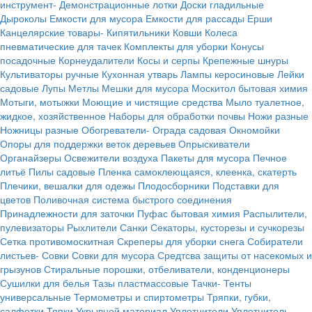
инструмент-
Демонстрационные лотки
Доски гладильные
Дыроколы
Емкости для мусора
Емкости для рассады
Ерши
Канцелярские товары-
Кипятильники
Ковши
Колеса
пневматические для тачек
Комплекты для уборки
Конусы
посадочные
Корнеудалители
Косы и серпы
Крепежные шнуры
Культиваторы ручные
Кухонная утварь
Лампы керосиновые
Лейки
садовые
Лупы
Метлы
Мешки для мусора
Москитол бытовая химия
Мотыги, мотыжки
Моющие и чистящие средства
Мыло туалетное,
жидкое, хозяйственное
Наборы для обработки почвы
Ножи разные
Ножницы разные
Обогреватели-
Ограда садовая
Окномойки
Опоры для поддержки веток деревьев
Опрыскиватели
Органайзеры
Освежители воздуха
Пакеты для мусора
Печное
литьё
Пилы садовые
Пленка самоклеющаяся, клеенка, скатерть
Плечики, вешалки для одежы
Плодосборники
Подставки для
цветов
Поливочная система быстрого соединения
Принадлежности для заточки
Пуфас бытовая химия
Распылители,
пулевизаторы
Рыхлители
Санки
Секаторы, кусторезы и сучкорезы
Сетка противомоскитная
Скреперы для уборки снега
Собиратели
листьев-
Совки
Совки для мусора
Средтсва защиты от насекомых и
грызунов
Стиральные порошки, отбеливатели, конденционеры
Сушилки для белья
Тазы пластмассовые
Тачки-
Тенты
универсальные
Термометры и спиртометры
Тряпки, губки,
салфетки
Тяпки
Укрывной материал
Уплотнители
Уплотнитель