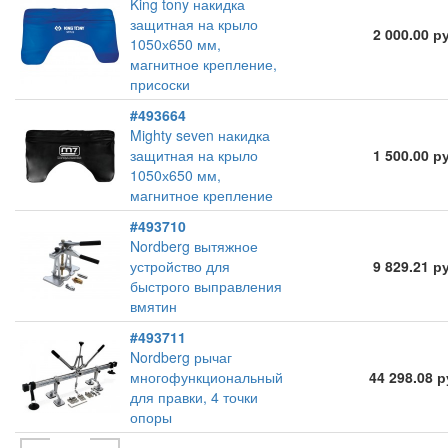
King tony накидка
защитная на крыло
2 000.00 р
1050х650 мм,
магнитное крепление,
присоски
#493664
Mighty seven накидка
защитная на крыло
1 500.00 р
1050х650 мм,
магнитное крепление
#493710
Nordberg вытяжное
устройство для
9 829.21 р
быстрого выправления
вмятин
#493711
Nordberg рычаг
многофункциональный
44 298.08 
для правки, 4 точки
опоры