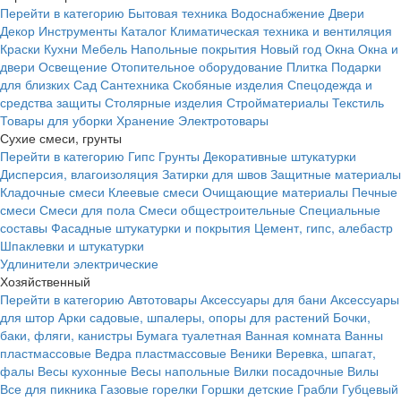
Перейти в категорию
Бытовая техника
Водоснабжение
Двери
Декор
Инструменты
Каталог
Климатическая техника и вентиляция
Краски
Кухни
Мебель
Напольные покрытия
Новый год
Окна
Окна и
двери
Освещение
Отопительное оборудование
Плитка
Подарки
для близких
Сад
Сантехника
Скобяные изделия
Спецодежда и
средства защиты
Столярные изделия
Стройматериалы
Текстиль
Товары для уборки
Хранение
Электротовары
Сухие смеси, грунты
Перейти в категорию
Гипс
Грунты
Декоративные штукатурки
Дисперсия, влагоизоляция
Затирки для швов
Защитные материалы
Кладочные смеси
Клеевые смеси
Очищающие материалы
Печные
смеси
Смеси для пола
Смеси общестроительные
Специальные
составы
Фасадные штукатурки и покрытия
Цемент, гипс, алебастр
Шпаклевки и штукатурки
Удлинители электрические
Хозяйственный
Перейти в категорию
Автотовары
Аксессуары для бани
Аксессуары
для штор
Арки садовые, шпалеры, опоры для растений
Бочки,
баки, фляги, канистры
Бумага туалетная
Ванная комната
Ванны
пластмассовые
Ведра пластмассовые
Веники
Веревка, шпагат,
фалы
Весы кухонные
Весы напольные
Вилки посадочные
Вилы
Все для пикника
Газовые горелки
Горшки детские
Грабли
Губцевый