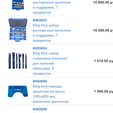
рихтовочных молотков
10 600.00 
и поддержек, 7
предметов
#493653
King tony набор
рихтовочных молотков
10 300.00 
и поддержек, 7
предметов
#493654
King tony набор
съемников (лопатки)
1 610.00 р
для панелей
облицовки, 6
предметов
#493658
King tony накидка
защитная на крыло
1 500.00 р
1050х650 мм,
магнитное крепление
#493659