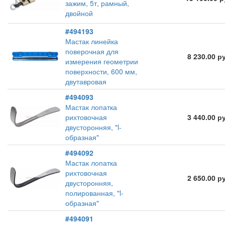
зажим, 5т, рамный,
двойной
#494193
Мастак линейка
поверочная для
8 230.00 р
измерения геометрии
поверхности, 600 мм,
двутавровая
#494093
Мастак лопатка
рихтовочная
3 440.00 р
двусторонняя, "l-
образная"
#494092
Мастак лопатка
рихтовочная
2 650.00 р
двусторонняя,
полированная, "l-
образная"
#494091