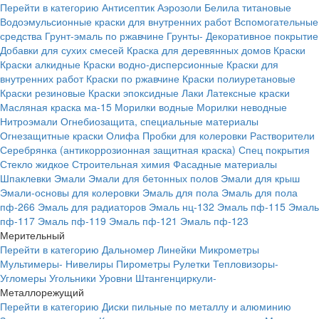
Перейти в категорию
Антисептик
Аэрозоли
Белила титановые
Водоэмульсионные краски для внутренних работ
Вспомогательные
средства
Грунт-эмаль по ржавчине
Грунты-
Декоративное покрытие
Добавки для сухих смесей
Краска для деревянных домов
Краски
Краски алкидные
Краски водно-дисперсионные
Краски для
внутренних работ
Краски по ржавчине
Краски полиуретановые
Краски резиновые
Краски эпоксидные
Лаки
Латексные краски
Масляная краска ма-15
Морилки водные
Морилки неводные
Нитроэмали
Огнебиозащита, специальные материалы
Огнезащитные краски
Олифа
Пробки для колеровки
Растворители
Серебрянка (антикоррозионная защитная краска)
Спец покрытия
Стекло жидкое
Строительная химия
Фасадные материалы
Шпаклевки
Эмали
Эмали для бетонных полов
Эмали для крыш
Эмали-основы для колеровки
Эмаль для пола
Эмаль для пола
пф-266
Эмаль для радиаторов
Эмаль нц-132
Эмаль пф-115
Эмаль
пф-117
Эмаль пф-119
Эмаль пф-121
Эмаль пф-123
Мерительный
Перейти в категорию
Дальномер
Линейки
Микрометры
Мультимеры-
Нивелиры
Пирометры
Рулетки
Тепловизоры-
Угломеры
Угольники
Уровни
Штангенциркули-
Металлорежущий
Перейти в категорию
Диски пильные по металлу и алюминию