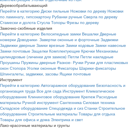
Деревообрабатывающий
Перейти в категорию
Диски пильные
Ножовки по дереву
Ножовки
по ламинату, гипсокартону
Рубанки ручные
Сверла по дереву
Стамески и долота
Стусла
Топоры
Фрезы по дереву
Замочно-скобяные изделия
Перейти в категорию
Велосипедные замки
Вешалки
Дверные
номерки
Доводчики-
Завертки оконные и форточные
Задвижки
Задвижки дверные
Замки врезные
Замки кодовые
Замки навесные
Замки почтовые
Защелки
Комплектующие
Крючки
Механизмы
цилиндровые (личинки для замков)
Петли
Петли накладные
Проушины
Пружины дверные
Разное-
Ручки
Ручки для пластиковых
окон
Стопора
Уголки оконные
Фиксаторы
Шарики-фиксаторы
Шпингалеты, задвижки, засовы
Ящики почтовые
Инструмент
Перейти в категорию
Автогаражное оборудование
Безопасность и
организация труда
Все для сада
Инструмент
Климатическое
оборудование
Клининговое оборудование
Крепеж
Расходные
материалы
Ручной инструмент
Сантехника
Силовая техника
Складское оборудование
Спецодежда и сиз
Станки
Строительное
оборудование
Строительные материалы
Товары для отдыха
Товары для офиса и дома
Электрика и свет
Лако-красочные материалы и грунты