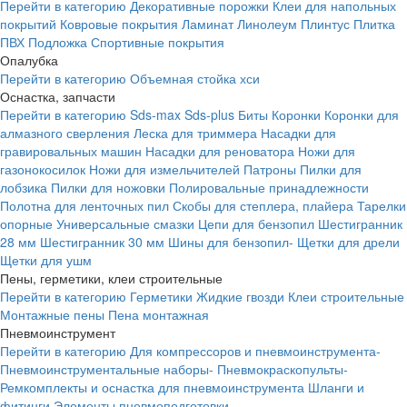
Перейти в категорию
Декоративные порожки
Клеи для напольных
покрытий
Ковровые покрытия
Ламинат
Линолеум
Плинтус
Плитка
ПВХ
Подложка
Спортивные покрытия
Опалубка
Перейти в категорию
Объемная стойка хси
Оснастка, запчасти
Перейти в категорию
Sds-max
Sds-plus
Биты
Коронки
Коронки для
алмазного сверления
Леска для триммера
Насадки для
гравировальных машин
Насадки для реноватора
Ножи для
газонокосилок
Ножи для измельчителей
Патроны
Пилки для
лобзика
Пилки для ножовки
Полировальные принадлежности
Полотна для ленточных пил
Скобы для степлера, плайера
Тарелки
опорные
Универсальные смазки
Цепи для бензопил
Шестигранник
28 мм
Шестигранник 30 мм
Шины для бензопил-
Щетки для дрели
Щетки для ушм
Пены, герметики, клеи строительные
Перейти в категорию
Герметики
Жидкие гвозди
Клеи строительные
Монтажные пены
Пена монтажная
Пневмоинструмент
Перейти в категорию
Для компрессоров и пневмоинструмента-
Пневмоинструментальные наборы-
Пневмокраскопульты-
Ремкомплекты и оснастка для пневмоинструмента
Шланги и
фитинги
Элементы пневмоподготовки