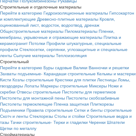
Перчатки
Полукомбинезоны
Рукавицы
Строительные и отделочные материалы
Перейти в категорию
Гидроизоляционные материалы
Гипсокартон
и комплектующие
Древесно-плитные материалы
Кровля,
оцинкованный лист, водосток, водоотвод, дренаж
Общестроительные материалы
Пиломатериалы
Пленки,
мембраны, укрывочные и отражающие материалы
Плитка и
керамогранит
Потолки
Профили штукатурные, специальные
профили
Стеклосетки, серпянки, углозащитные и специальные
ленты
Сыпучие материалы
Теплоизоляция
Строительный
Перейти в категорию
Буры садовые
Валики
Ванночки и решетки
Захваты подъемные-
Карандаши строительные
Кельмы и мастерки
Кисти
Козлы строительные
Крестики для плитки
Лестницы
Ломы,
гвоздодеры
Лопаты
Маркеры строительные
Миксеры
Ножи и
скребки
Отвесы строительные
Пистолеты для герметиков
Пистолеты для монтажной пены
Пистолеты скобозабивные
Пистолеты термоклеящие
Пленка защитная
Плиткорезы
Подъемники
Правила строительные
Сетки и бинты строительные
Скотч и ленты
Стеклорезы
Столы и стойки
Строительные ведра и
тазы
Тачки строительные-
Терки и гладилки
Черенки
Шпатели
Щетки по металлу
Стройматериалы