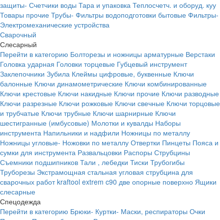
защиты-
Счетчики воды
Тара и упаковка
Теплосчетч. и оборуд. куу
Товары прочие
Трубы-
Фильтры водоподготовки бытовые
Фильтры-
Электромеханические устройства
Сварочный
Слесарный
Перейти в категорию
Болторезы и ножницы арматурные
Верстаки
Головка ударная
Головки торцевые
Губцевый инструмент
Заклепочники
Зубила
Клеймы цифровые, буквенные
Ключи
балонные
Ключи динамометрические
Ключи комбинированные
Ключи крестовые
Ключи накидные
Ключи прочие
Ключи разводные
Ключи разрезные
Ключи рожковые
Ключи свечные
Ключи торцовые
и трубчатые
Ключи трубные
Ключи шарнирные
Ключи
шестигранные (имбусовые)
Молотки и кувалды
Наборы
инструмента
Напильники и надфили
Ножницы по металлу
Ножницы угловые-
Ножовки по металлу
Отвертки
Пинцеты
Пояса и
сумки для инструмента
Развальцовки
Распоры
Струбцины
Съемники подшипников
Тали , лебедки
Тиски
Трубогибы
Труборезы
Экстрамощная стальная угловая струбцина для
сварочных работ kraftool extrem c90 две опорные поверхно
Ящики
слесарные
Спецодежда
Перейти в категорию
Брюки-
Куртки-
Маски, респираторы
Очки