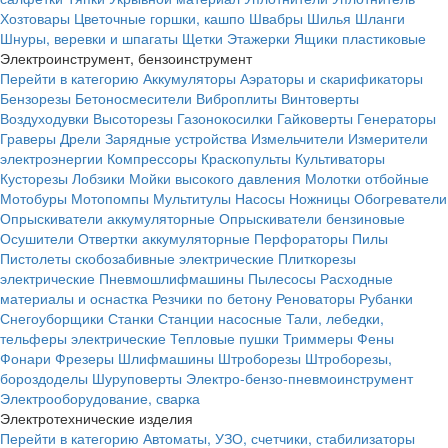
Хозтовары
Цветочные горшки, кашпо
Швабры
Шилья
Шланги
Шнуры, веревки и шпагаты
Щетки
Этажерки
Ящики пластиковые
Электроинструмент, бензоинструмент
Перейти в категорию
Аккумуляторы
Аэраторы и скарификаторы
Бензорезы
Бетоносмесители
Виброплиты
Винтоверты
Воздуходувки
Высоторезы
Газонокосилки
Гайковерты
Генераторы
Граверы
Дрели
Зарядные устройства
Измельчители
Измерители
электроэнергии
Компрессоры
Краскопульты
Культиваторы
Кусторезы
Лобзики
Мойки высокого давления
Молотки отбойные
Мотобуры
Мотопомпы
Мультитулы
Насосы
Ножницы
Обогреватели
Опрыскиватели аккумуляторные
Опрыскиватели бензиновые
Осушители
Отвертки аккумуляторные
Перфораторы
Пилы
Пистолеты скобозабивные электрические
Плиткорезы
электрические
Пневмошлифмашины
Пылесосы
Расходные
материалы и оснастка
Резчики по бетону
Реноваторы
Рубанки
Снегоуборщики
Станки
Станции насосные
Тали, лебедки,
тельферы электрические
Тепловые пушки
Триммеры
Фены
Фонари
Фрезеры
Шлифмашины
Штроборезы
Штроборезы,
бороздоделы
Шуруповерты
Электро-бензо-пневмоинструмент
Электрооборудование, сварка
Электротехнические изделия
Перейти в категорию
Автоматы, УЗО, счетчики, стабилизаторы