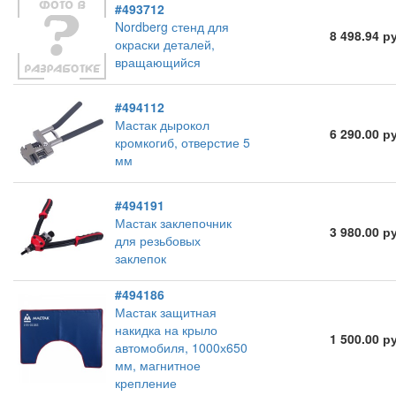
#493712
Nordberg стенд для
8 498.94 р
окраски деталей,
вращающийся
#494112
Мастак дырокол
6 290.00 р
кромкогиб, отверстие 5
мм
#494191
Мастак заклепочник
3 980.00 р
для резьбовых
заклепок
#494186
Мастак защитная
накидка на крыло
1 500.00 р
автомобиля, 1000х650
мм, магнитное
крепление