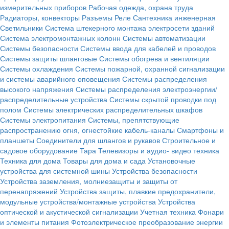
измерительных приборов
Рабочая одежда, охрана труда
Радиаторы, конвекторы
Разъемы
Реле
Сантехника инженерная
Светильники
Система штекерного монтажа электросети зданий
Система электромонтажных колонн
Системы автоматизации
Системы безопасности
Системы ввода для кабелей и проводов
Системы защиты шланговые
Системы обогрева и вентиляции
Системы охлаждения
Системы пожарной, охранной сигнализации
и системы аварийного оповещения
Системы распределения
высокого напряжения
Системы распределения электроэнергии/
распределительные устройства
Системы скрытой проводки под
полом
Системы электрических распределительных шкафов
Системы электропитания
Системы, препятствующие
распространению огня, огнестойкие кабель-каналы
Смартфоны и
планшеты
Соединители для шлангов и рукавов
Строительное и
садовое оборудование
Тара
Телевизоры и аудио- видео техника
Техника для дома
Товары для дома и сада
Установочные
устройства для системной шины
Устройства безопасности
Устройства заземления, молниезащиты и защиты от
перенапряжений
Устройства защиты, плавкие предохранители,
модульные устройства/монтажные устройства
Устройства
оптической и акустической сигнализации
Учетная техника
Фонари
и элементы питания
Фотоэлектрическое преобразование энергии