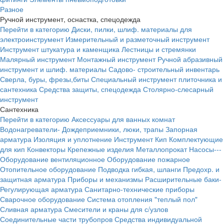
Разное
Ручной инструмент, оснастка, спецодежда
Перейти в категорию
Диски, пилки, шлиф. материалы для
электроинструмент
Измерительный и разметочный инструмент
Инструмент штукатура и каменщика
Лестницы и стремянки
Малярный инструмент
Монтажный инструмент
Ручной абразивный
инструмент и шлиф. материалы
Садово- строительный инвентарь
Сверла, буры, фрезы,биты
Специальный инструмент плиточника и
сантехника
Средства защиты, спецодежда
Столярно-слесарный
инструмент
Сантехника
Перейти в категорию
Аксессуары для ванных комнат
Водонагреватели-
Дождеприемники, люки, трапы
Запорная
арматура
Изоляция и уплотнение
Инструмент
Кип
Комплектующие
для кип
Конвекторы
Крепежные изделия
Металлопрокат
Насосы---
Оборудование вентиляционное
Оборудование пожарное
Отопительное оборудование
Подводка гибкая, шланги
Предохр. и
защитная арматура
Приборы и механизмы
Расширительные баки-
Регулирующая арматура
Санитарно-технические приборы
Сварочное оборудование
Система отопления "теплый пол"
Сливная арматура
Смесители и краны для с/узлов
Соединительные части трубопров
Средства индивидуальной