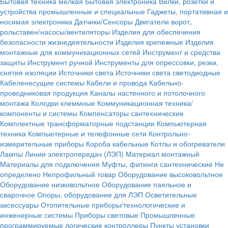
Бытовая техника мелкая
Бытовая электроника
Вилки, розетки и
устройства промышленные и специальные
Гаджеты, портативная и
носимая электроника
Датчики/Сенсоры
Двигатели ворот,
рольставен/насосы/вентиляторы
Изделия для обеспечения
безопасности жизнедеятельности
Изделия крепежные
Изделия
монтажные для коммуникационных сетей
Инструмент и средства
защиты
Инструмент ручной
Инструменты для опрессовки, резки,
снятия изоляции
Источники света
Источники света светодиодные
Кабеленесущие системы
Кабели и провода
Кабельно-
проводниковая продукция
Каналы настенного и потолочного
монтажа
Колодки клеммные
Коммуникационная техника/
компоненты и системы
Компенсаторы сантехнические
Комплектные трансформаторные подстанции
Компьютерная
техника
Компьютерные и телефонные сети
Контрольно-
измерительные приборы
Короба кабельные
Котлы и обогреватели
Лампы
Линии электропередач (ЛЭП)
Материал монтажный
Материалы для подключения
Муфты, фитинги сантехнические
Не
определено
Непрофильный товар
Оборудование высоковольтное
Оборудование низковольтное
Оборудование паяльное и
сварочное
Опоры, оборудование для ЛЭП
Осветительные
аксессуары
Отопительные приборы/технологические и
инженерные системы
Приборы световые
Промышленные
программируемые логические контроллеры
Пункты установки