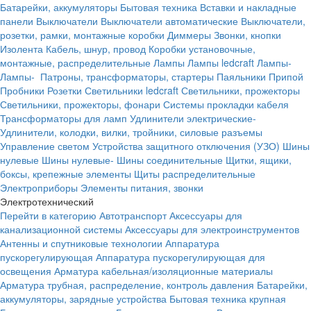
Батарейки, аккумуляторы
Бытовая техника
Вставки и накладные
панели
Выключатели
Выключатели автоматические
Выключатели,
розетки, рамки, монтажные коробки
Диммеры
Звонки, кнопки
Изолента
Кабель, шнур, провод
Коробки установочные,
монтажные, распределительные
Лампы
Лампы ledcraft
Лампы-
Лампы-
Патроны, трансформаторы, стартеры
Паяльники
Припой
Пробники
Розетки
Светильники ledcraft
Светильники, прожекторы
Светильники, прожекторы, фонари
Системы прокладки кабеля
Трансформаторы для ламп
Удлинители электрические-
Удлинители, колодки, вилки, тройники, силовые разъемы
Управление светом
Устройства защитного отключения (УЗО)
Шины
нулевые
Шины нулевые-
Шины соединительные
Щитки, ящики,
боксы, крепежные элементы
Щиты распределительные
Электроприборы
Элементы питания, звонки
Электротехнический
Перейти в категорию
Автотранспорт
Аксессуары для
канализационной системы
Аксессуары для электроинструментов
Антенны и спутниковые технологии
Аппаратура
пускорегулирующая
Аппаратура пускорегулирующая для
освещения
Арматура кабельная/изоляционные материалы
Арматура трубная, распределение, контроль давления
Батарейки,
аккумуляторы, зарядные устройства
Бытовая техника крупная