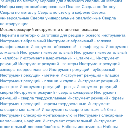
Зенкеры по металлу
Коронки для алмазного сверления
Метчики
Наборы сверел комбинированные
Плашки
Сверла по бетону
Сверла по металлу
Сверла по стеклу и кафелю
Сверла
универсальные
Сверла универсальные опалубочные
Сверла
центрирующие
Металлорежущий инструмент и станочная оснастка
Перейти в категорию
Заготовки для резцов и осевого инструмента
Инструмент абразивный
Инструмент абразивный - головки
шлифовальные
Инструмент абразивный - шлифшкурка
Инструмент
алмазный
Инструмент измерительный
Инструмент измерительный
- калибры
Инструмент измерительный - штанген...
Инструмент
режущий
Инструмент режущий - зенкеры
Инструмент режущий -
зенкеры твердосплавные
Инструмент режущий - зуборезный
Инструмент режущий - метчики
Инструмент режущий - плашки
Инструмент режущий - плашки и клуппы
Инструмент режущий -
развертки
Инструмент режущий - резцы
Инструмент режущий -
сверла
Инструмент режущий - сверла кольцевые
Инструмент
режущий - сверла твердосплавные
Инструмент режущий - фрезы
Инструмент режущий - фрезы твердоспл-ные
Инструмент
слесарно-монтажный
Инструмент слесарно-монтажный-биты
Инструмент слесарно-монтажный-ключи
Инструмент слесарный-
напильники, надфили
Инструмент строительный
Инструмент
строительный-деревообработка
Наборы инструмента
Наборы