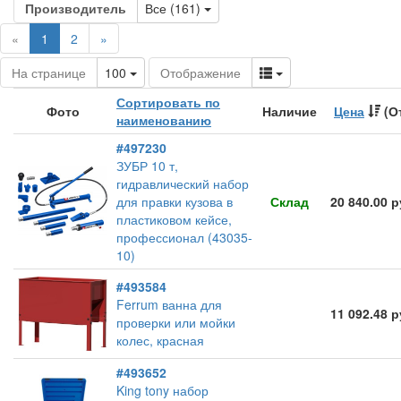
Toggle Dropdown
Производитель
Все (161)
(current)
«
1
2
»
Toggle Dropdown
Toggle Dropdown
На странице
100
Отображение
Сортировать по
Фото
Наличие
Цена
(О
наименованию
#497230
ЗУБР 10 т,
гидравлический набор
для правки кузова в
Склад
20 840.00 
пластиковом кейсе,
профессионал (43035-
10)
#493584
Ferrum ванна для
11 092.48 
проверки или мойки
колес, красная
#493652
King tony набор