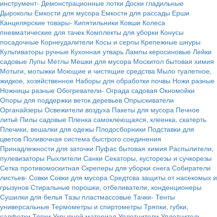
инструмент-
Демонстрационные лотки
Доски гладильные
Дыроколы
Емкости для мусора
Емкости для рассады
Ерши
Канцелярские товары-
Кипятильники
Ковши
Колеса
пневматические для тачек
Комплекты для уборки
Конусы
посадочные
Корнеудалители
Косы и серпы
Крепежные шнуры
Культиваторы ручные
Кухонная утварь
Лампы керосиновые
Лейки
садовые
Лупы
Метлы
Мешки для мусора
Москитол бытовая химия
Мотыги, мотыжки
Моющие и чистящие средства
Мыло туалетное,
жидкое, хозяйственное
Наборы для обработки почвы
Ножи разные
Ножницы разные
Обогреватели-
Ограда садовая
Окномойки
Опоры для поддержки веток деревьев
Опрыскиватели
Органайзеры
Освежители воздуха
Пакеты для мусора
Печное
литьё
Пилы садовые
Пленка самоклеющаяся, клеенка, скатерть
Плечики, вешалки для одежы
Плодосборники
Подставки для
цветов
Поливочная система быстрого соединения
Принадлежности для заточки
Пуфас бытовая химия
Распылители,
пулевизаторы
Рыхлители
Санки
Секаторы, кусторезы и сучкорезы
Сетка противомоскитная
Скреперы для уборки снега
Собиратели
листьев-
Совки
Совки для мусора
Средтсва защиты от насекомых и
грызунов
Стиральные порошки, отбеливатели, конденционеры
Сушилки для белья
Тазы пластмассовые
Тачки-
Тенты
универсальные
Термометры и спиртометры
Тряпки, губки,
салфетки
Тяпки
Укрывной материал
Уплотнители
Уплотнитель