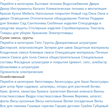
Перейти в категорию
Бытовая техника
Водоснабжение
Двери
Декор
Инструменты
Каталог
Климатическая техника и вентиляция
Краски
Кухни
Мебель
Напольные покрытия
Новый год
Окна
Окна и
двери
Освещение
Отопительное оборудование
Плитка
Подарки
для близких
Сад
Сантехника
Скобяные изделия
Спецодежда и
средства защиты
Столярные изделия
Стройматериалы
Текстиль
Товары для уборки
Хранение
Электротовары
Сухие смеси, грунты
Перейти в категорию
Гипс
Грунты
Декоративные штукатурки
Дисперсия, влагоизоляция
Затирки для швов
Защитные материалы
Кладочные смеси
Клеевые смеси
Очищающие материалы
Печные
смеси
Смеси для пола
Смеси общестроительные
Специальные
составы
Фасадные штукатурки и покрытия
Цемент, гипс, алебастр
Шпаклевки и штукатурки
Удлинители электрические
Хозяйственный
Перейти в категорию
Автотовары
Аксессуары для бани
Аксессуары
для штор
Арки садовые, шпалеры, опоры для растений
Бочки,
баки, фляги, канистры
Бумага туалетная
Ванная комната
Ванны
пластмассовые
Ведра пластмассовые
Веники
Веревка, шпагат,
фалы
Весы кухонные
Весы напольные
Вилки посадочные
Вилы
Все для пикника
Газовые горелки
Горшки детские
Грабли
Губцевый