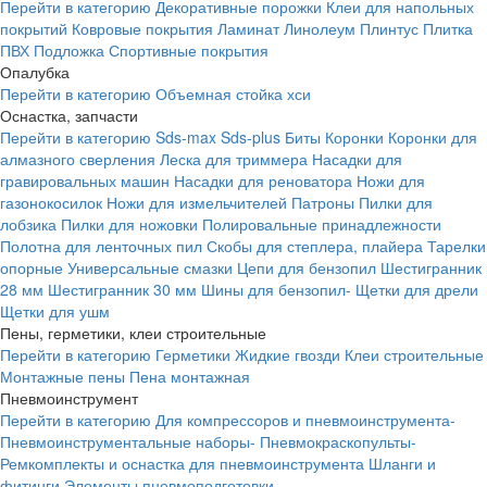
Перейти в категорию
Декоративные порожки
Клеи для напольных
покрытий
Ковровые покрытия
Ламинат
Линолеум
Плинтус
Плитка
ПВХ
Подложка
Спортивные покрытия
Опалубка
Перейти в категорию
Объемная стойка хси
Оснастка, запчасти
Перейти в категорию
Sds-max
Sds-plus
Биты
Коронки
Коронки для
алмазного сверления
Леска для триммера
Насадки для
гравировальных машин
Насадки для реноватора
Ножи для
газонокосилок
Ножи для измельчителей
Патроны
Пилки для
лобзика
Пилки для ножовки
Полировальные принадлежности
Полотна для ленточных пил
Скобы для степлера, плайера
Тарелки
опорные
Универсальные смазки
Цепи для бензопил
Шестигранник
28 мм
Шестигранник 30 мм
Шины для бензопил-
Щетки для дрели
Щетки для ушм
Пены, герметики, клеи строительные
Перейти в категорию
Герметики
Жидкие гвозди
Клеи строительные
Монтажные пены
Пена монтажная
Пневмоинструмент
Перейти в категорию
Для компрессоров и пневмоинструмента-
Пневмоинструментальные наборы-
Пневмокраскопульты-
Ремкомплекты и оснастка для пневмоинструмента
Шланги и
фитинги
Элементы пневмоподготовки