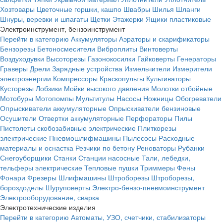
Хозтовары
Цветочные горшки, кашпо
Швабры
Шилья
Шланги
Шнуры, веревки и шпагаты
Щетки
Этажерки
Ящики пластиковые
Электроинструмент, бензоинструмент
Перейти в категорию
Аккумуляторы
Аэраторы и скарификаторы
Бензорезы
Бетоносмесители
Виброплиты
Винтоверты
Воздуходувки
Высоторезы
Газонокосилки
Гайковерты
Генераторы
Граверы
Дрели
Зарядные устройства
Измельчители
Измерители
электроэнергии
Компрессоры
Краскопульты
Культиваторы
Кусторезы
Лобзики
Мойки высокого давления
Молотки отбойные
Мотобуры
Мотопомпы
Мультитулы
Насосы
Ножницы
Обогреватели
Опрыскиватели аккумуляторные
Опрыскиватели бензиновые
Осушители
Отвертки аккумуляторные
Перфораторы
Пилы
Пистолеты скобозабивные электрические
Плиткорезы
электрические
Пневмошлифмашины
Пылесосы
Расходные
материалы и оснастка
Резчики по бетону
Реноваторы
Рубанки
Снегоуборщики
Станки
Станции насосные
Тали, лебедки,
тельферы электрические
Тепловые пушки
Триммеры
Фены
Фонари
Фрезеры
Шлифмашины
Штроборезы
Штроборезы,
бороздоделы
Шуруповерты
Электро-бензо-пневмоинструмент
Электрооборудование, сварка
Электротехнические изделия
Перейти в категорию
Автоматы, УЗО, счетчики, стабилизаторы