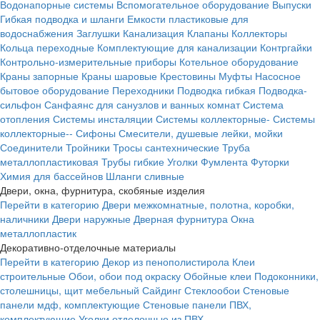
Водонапорные системы
Вспомогательное оборудование
Выпуски
Гибкая подводка и шланги
Емкости пластиковые для
водоснабжения
Заглушки
Канализация
Клапаны
Коллекторы
Кольца переходные
Комплектующие для канализации
Контргайки
Контрольно-измерительные приборы
Котельное оборудование
Краны запорные
Краны шаровые
Крестовины
Муфты
Насосное
бытовое оборудование
Переходники
Подводка гибкая
Подводка-
сильфон
Санфаянс для санузлов и ванных комнат
Система
отопления
Системы инсталяции
Системы коллекторные-
Системы
коллекторные--
Сифоны
Смесители, душевые лейки, мойки
Соединители
Тройники
Тросы сантехнические
Труба
металлопластиковая
Трубы гибкие
Уголки
Фумлента
Футорки
Химия для бассейнов
Шланги сливные
Двери, окна, фурнитура, скобяные изделия
Перейти в категорию
Двери межкомнатные, полотна, коробки,
наличники
Двери наружные
Дверная фурнитура
Окна
металлопластик
Декоративно-отделочные материалы
Перейти в категорию
Декор из пенополистирола
Клеи
строительные
Обои, обои под окраску
Обойные клеи
Подоконники,
столешницы, щит мебельный
Сайдинг
Стеклообои
Стеновые
панели мдф, комплектующие
Стеновые панели ПВХ,
комплектующие
Уголки отделочные из ПВХ