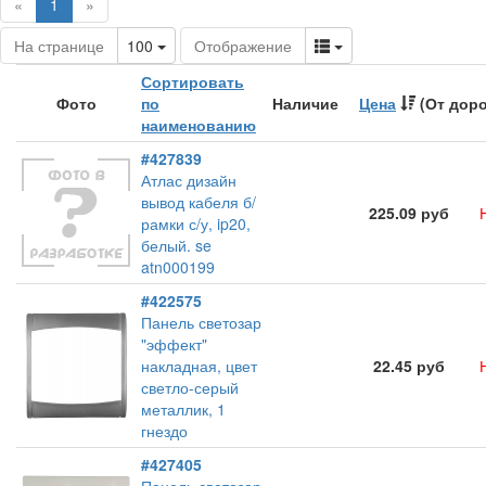
(current)
«
1
»
Toggle Dropdown
Toggle Dropdown
На странице
100
Отображение
Сортировать
Фото
по
Наличие
Цена
(От доро
наименованию
#427839
Атлас дизайн
вывод кабеля б/
225.09 руб
рамки с/у, ip20,
белый. se
atn000199
#422575
Панель светозар
"эффект"
накладная, цвет
22.45 руб
светло-серый
металлик, 1
гнездо
#427405