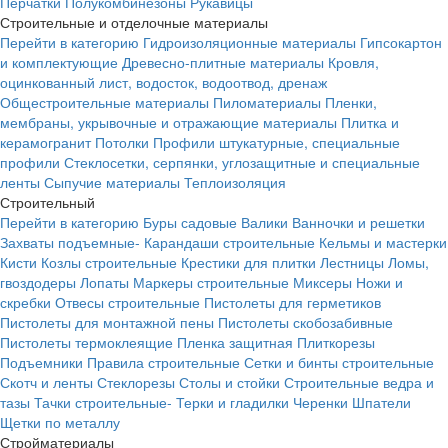
Перчатки
Полукомбинезоны
Рукавицы
Строительные и отделочные материалы
Перейти в категорию
Гидроизоляционные материалы
Гипсокартон
и комплектующие
Древесно-плитные материалы
Кровля,
оцинкованный лист, водосток, водоотвод, дренаж
Общестроительные материалы
Пиломатериалы
Пленки,
мембраны, укрывочные и отражающие материалы
Плитка и
керамогранит
Потолки
Профили штукатурные, специальные
профили
Стеклосетки, серпянки, углозащитные и специальные
ленты
Сыпучие материалы
Теплоизоляция
Строительный
Перейти в категорию
Буры садовые
Валики
Ванночки и решетки
Захваты подъемные-
Карандаши строительные
Кельмы и мастерки
Кисти
Козлы строительные
Крестики для плитки
Лестницы
Ломы,
гвоздодеры
Лопаты
Маркеры строительные
Миксеры
Ножи и
скребки
Отвесы строительные
Пистолеты для герметиков
Пистолеты для монтажной пены
Пистолеты скобозабивные
Пистолеты термоклеящие
Пленка защитная
Плиткорезы
Подъемники
Правила строительные
Сетки и бинты строительные
Скотч и ленты
Стеклорезы
Столы и стойки
Строительные ведра и
тазы
Тачки строительные-
Терки и гладилки
Черенки
Шпатели
Щетки по металлу
Стройматериалы