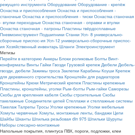
режущего инструмента
Оборудование
Оборудование - крепёж
Оснастка и приспособления
Оснастка и приспособления -
станочные
Оснастка и приспособления - тиски
Оснастка станочная
- втулки переходные
Оснастка станочная - оправки и втулки
Оснастка станочная - патроны
Пластины твёрдосплавные
Пневмоинструмент
Подшипники
Станки
Усп- 8 универсально-
сборочные приспос-ия
Усп-12 универсально-сборочные приспос-
ия
Хозяйственный инвентарь
Шланги
Электроинструмент
Метизы
Перейти в категорию
Анкеры
Блоки роликовые
Болты
Винт-
конфирматы
Винты
Гайки
Гвозди
Грузовой крепеж
Дюбели
Дюбель-
гвозди, дюбели
Зажимы троса
Заклепки
Карабины
Коуши
Крепеж
для деревянного строительства
Кронштейн для радиаторов
Кронштейны
Крюки
Метрический крепеж
Пластины крепежные
Пластины, кронштейны, уголки
Рым-болты
Рым-гайки
Саморезы
Скобы для крепления кабеля
Скобы строительные
Скобы
такелажные
Соединители цепей
Стеллажи и стеллажные системы
Такелаж
Талрепы
Тросы
Уголки крепежные
Уголки мебельные
Хомуты червячные
Хомуты, монтажные ленты, бандажи
Цепи
Шайбы
Шканты
Шпилька резьбовая din 975
Шпильки
Шурупы
Наборы слесарно-монтажные
Напольные покрытия, плинтуса ПВХ, пороги, подложки, клеи