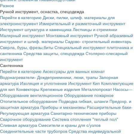
Разное
Ручной инструмент, оснастка, спецодежда
Перейти в категорию
Диски, пилки, шлиф. материалы для
электроинструмент
Измерительный и разметочный инструмент
Инструмент штукатура и каменщика
Лестницы и стремянки
Малярный инструмент
Монтажный инструмент
Ручной абразивный
инструмент и шлиф. материалы
Садово- строительный инвентарь
Сверла, буры, фрезы,биты
Специальный инструмент плиточника и
сантехника
Средства защиты, спецодежда
Столярно-слесарный
инструмент
Сантехника
Перейти в категорию
Аксессуары для ванных комнат
Водонагреватели-
Дождеприемники, люки, трапы
Запорная
арматура
Изоляция и уплотнение
Инструмент
Кип
Комплектующие
для кип
Конвекторы
Крепежные изделия
Металлопрокат
Насосы---
Оборудование вентиляционное
Оборудование пожарное
Отопительное оборудование
Подводка гибкая, шланги
Предохр. и
защитная арматура
Приборы и механизмы
Расширительные баки-
Регулирующая арматура
Санитарно-технические приборы
Сварочное оборудование
Система отопления "теплый пол"
Сливная арматура
Смесители и краны для с/узлов
Соединительные части трубопров
Средства индивидуальной