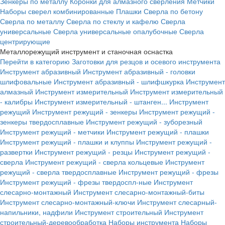
Зенкеры по металлу
Коронки для алмазного сверления
Метчики
Наборы сверел комбинированные
Плашки
Сверла по бетону
Сверла по металлу
Сверла по стеклу и кафелю
Сверла
универсальные
Сверла универсальные опалубочные
Сверла
центрирующие
Металлорежущий инструмент и станочная оснастка
Перейти в категорию
Заготовки для резцов и осевого инструмента
Инструмент абразивный
Инструмент абразивный - головки
шлифовальные
Инструмент абразивный - шлифшкурка
Инструмент
алмазный
Инструмент измерительный
Инструмент измерительный
- калибры
Инструмент измерительный - штанген...
Инструмент
режущий
Инструмент режущий - зенкеры
Инструмент режущий -
зенкеры твердосплавные
Инструмент режущий - зуборезный
Инструмент режущий - метчики
Инструмент режущий - плашки
Инструмент режущий - плашки и клуппы
Инструмент режущий -
развертки
Инструмент режущий - резцы
Инструмент режущий -
сверла
Инструмент режущий - сверла кольцевые
Инструмент
режущий - сверла твердосплавные
Инструмент режущий - фрезы
Инструмент режущий - фрезы твердоспл-ные
Инструмент
слесарно-монтажный
Инструмент слесарно-монтажный-биты
Инструмент слесарно-монтажный-ключи
Инструмент слесарный-
напильники, надфили
Инструмент строительный
Инструмент
строительный-деревообработка
Наборы инструмента
Наборы