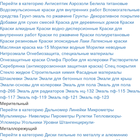
Перейти в категорию
Антисептик
Аэрозоли
Белила титановые
Водоэмульсионные краски для внутренних работ
Вспомогательные
средства
Грунт-эмаль по ржавчине
Грунты-
Декоративное покрытие
Добавки для сухих смесей
Краска для деревянных домов
Краски
Краски алкидные
Краски водно-дисперсионные
Краски для
внутренних работ
Краски по ржавчине
Краски полиуретановые
Краски резиновые
Краски эпоксидные
Лаки
Латексные краски
Масляная краска ма-15
Морилки водные
Морилки неводные
Нитроэмали
Огнебиозащита, специальные материалы
Огнезащитные краски
Олифа
Пробки для колеровки
Растворители
Серебрянка (антикоррозионная защитная краска)
Спец покрытия
Стекло жидкое
Строительная химия
Фасадные материалы
Шпаклевки
Эмали
Эмали для бетонных полов
Эмали для крыш
Эмали-основы для колеровки
Эмаль для пола
Эмаль для пола
пф-266
Эмаль для радиаторов
Эмаль нц-132
Эмаль пф-115
Эмаль
пф-117
Эмаль пф-119
Эмаль пф-121
Эмаль пф-123
Мерительный
Перейти в категорию
Дальномер
Линейки
Микрометры
Мультимеры-
Нивелиры
Пирометры
Рулетки
Тепловизоры-
Угломеры
Угольники
Уровни
Штангенциркули-
Металлорежущий
Перейти в категорию
Диски пильные по металлу и алюминию