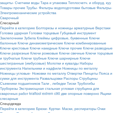
защиты-
Счетчики воды
Тара и упаковка
Теплосчетч. и оборуд. куу
Товары прочие
Трубы-
Фильтры водоподготовки бытовые
Фильтры-
Электромеханические устройства
Сварочный
Слесарный
Перейти в категорию
Болторезы и ножницы арматурные
Верстаки
Головка ударная
Головки торцевые
Губцевый инструмент
Заклепочники
Зубила
Клеймы цифровые, буквенные
Ключи
балонные
Ключи динамометрические
Ключи комбинированные
Ключи крестовые
Ключи накидные
Ключи прочие
Ключи разводные
Ключи разрезные
Ключи рожковые
Ключи свечные
Ключи торцовые
и трубчатые
Ключи трубные
Ключи шарнирные
Ключи
шестигранные (имбусовые)
Молотки и кувалды
Наборы
инструмента
Напильники и надфили
Ножницы по металлу
Ножницы угловые-
Ножовки по металлу
Отвертки
Пинцеты
Пояса и
сумки для инструмента
Развальцовки
Распоры
Струбцины
Съемники подшипников
Тали , лебедки
Тиски
Трубогибы
Труборезы
Экстрамощная стальная угловая струбцина для
сварочных работ kraftool extrem c90 две опорные поверхно
Ящики
слесарные
Спецодежда
Перейти в категорию
Брюки-
Куртки-
Маски, респираторы
Очки