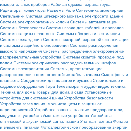
измерительных приборов
Рабочая одежда, охрана труда
Радиаторы, конвекторы
Разъемы
Реле
Сантехника инженерная
Светильники
Система штекерного монтажа электросети зданий
Система электромонтажных колонн
Системы автоматизации
Системы безопасности
Системы ввода для кабелей и проводов
Системы защиты шланговые
Системы обогрева и вентиляции
Системы охлаждения
Системы пожарной, охранной сигнализации
и системы аварийного оповещения
Системы распределения
высокого напряжения
Системы распределения электроэнергии/
распределительные устройства
Системы скрытой проводки под
полом
Системы электрических распределительных шкафов
Системы электропитания
Системы, препятствующие
распространению огня, огнестойкие кабель-каналы
Смартфоны и
планшеты
Соединители для шлангов и рукавов
Строительное и
садовое оборудование
Тара
Телевизоры и аудио- видео техника
Техника для дома
Товары для дома и сада
Установочные
устройства для системной шины
Устройства безопасности
Устройства заземления, молниезащиты и защиты от
перенапряжений
Устройства защиты, плавкие предохранители,
модульные устройства/монтажные устройства
Устройства
оптической и акустической сигнализации
Учетная техника
Фонари
и элементы питания
Фотоэлектрическое преобразование энергии