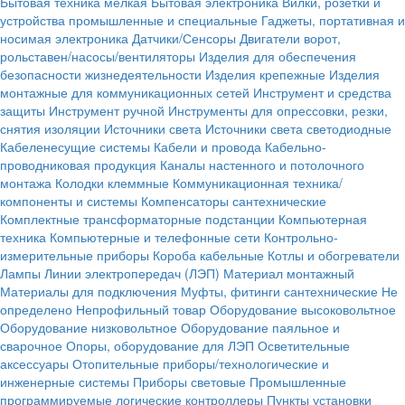
Бытовая техника мелкая
Бытовая электроника
Вилки, розетки и
устройства промышленные и специальные
Гаджеты, портативная и
носимая электроника
Датчики/Сенсоры
Двигатели ворот,
рольставен/насосы/вентиляторы
Изделия для обеспечения
безопасности жизнедеятельности
Изделия крепежные
Изделия
монтажные для коммуникационных сетей
Инструмент и средства
защиты
Инструмент ручной
Инструменты для опрессовки, резки,
снятия изоляции
Источники света
Источники света светодиодные
Кабеленесущие системы
Кабели и провода
Кабельно-
проводниковая продукция
Каналы настенного и потолочного
монтажа
Колодки клеммные
Коммуникационная техника/
компоненты и системы
Компенсаторы сантехнические
Комплектные трансформаторные подстанции
Компьютерная
техника
Компьютерные и телефонные сети
Контрольно-
измерительные приборы
Короба кабельные
Котлы и обогреватели
Лампы
Линии электропередач (ЛЭП)
Материал монтажный
Материалы для подключения
Муфты, фитинги сантехнические
Не
определено
Непрофильный товар
Оборудование высоковольтное
Оборудование низковольтное
Оборудование паяльное и
сварочное
Опоры, оборудование для ЛЭП
Осветительные
аксессуары
Отопительные приборы/технологические и
инженерные системы
Приборы световые
Промышленные
программируемые логические контроллеры
Пункты установки