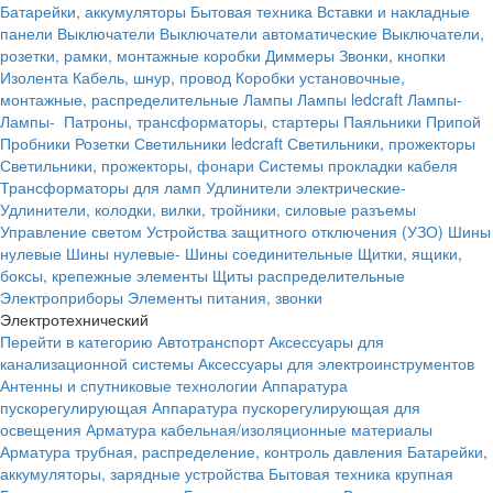
Батарейки, аккумуляторы
Бытовая техника
Вставки и накладные
панели
Выключатели
Выключатели автоматические
Выключатели,
розетки, рамки, монтажные коробки
Диммеры
Звонки, кнопки
Изолента
Кабель, шнур, провод
Коробки установочные,
монтажные, распределительные
Лампы
Лампы ledcraft
Лампы-
Лампы-
Патроны, трансформаторы, стартеры
Паяльники
Припой
Пробники
Розетки
Светильники ledcraft
Светильники, прожекторы
Светильники, прожекторы, фонари
Системы прокладки кабеля
Трансформаторы для ламп
Удлинители электрические-
Удлинители, колодки, вилки, тройники, силовые разъемы
Управление светом
Устройства защитного отключения (УЗО)
Шины
нулевые
Шины нулевые-
Шины соединительные
Щитки, ящики,
боксы, крепежные элементы
Щиты распределительные
Электроприборы
Элементы питания, звонки
Электротехнический
Перейти в категорию
Автотранспорт
Аксессуары для
канализационной системы
Аксессуары для электроинструментов
Антенны и спутниковые технологии
Аппаратура
пускорегулирующая
Аппаратура пускорегулирующая для
освещения
Арматура кабельная/изоляционные материалы
Арматура трубная, распределение, контроль давления
Батарейки,
аккумуляторы, зарядные устройства
Бытовая техника крупная