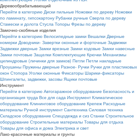
Деревообрабатывающий
Перейти в категорию
Диски пильные
Ножовки по дереву
Ножовки
по ламинату, гипсокартону
Рубанки ручные
Сверла по дереву
Стамески и долота
Стусла
Топоры
Фрезы по дереву
Замочно-скобяные изделия
Перейти в категорию
Велосипедные замки
Вешалки
Дверные
номерки
Доводчики-
Завертки оконные и форточные
Задвижки
Задвижки дверные
Замки врезные
Замки кодовые
Замки навесные
Замки почтовые
Защелки
Комплектующие
Крючки
Механизмы
цилиндровые (личинки для замков)
Петли
Петли накладные
Проушины
Пружины дверные
Разное-
Ручки
Ручки для пластиковых
окон
Стопора
Уголки оконные
Фиксаторы
Шарики-фиксаторы
Шпингалеты, задвижки, засовы
Ящики почтовые
Инструмент
Перейти в категорию
Автогаражное оборудование
Безопасность и
организация труда
Все для сада
Инструмент
Климатическое
оборудование
Клининговое оборудование
Крепеж
Расходные
материалы
Ручной инструмент
Сантехника
Силовая техника
Складское оборудование
Спецодежда и сиз
Станки
Строительное
оборудование
Строительные материалы
Товары для отдыха
Товары для офиса и дома
Электрика и свет
Лако-красочные материалы и грунты