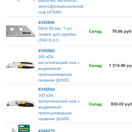
рукоятка, мультитул,
многофункциональный
нож (47646)
#345896
Dexx 50 мм, 1 шт,
Склад
79.68 руб
лезвия для скребка
(33413-s1)
#345583
Jcb а24,
металлический нож с
Склад
1 214.96 р
выдвижным
трапециевидным
лезвием (jlc005)
#345584
Jcb а24,
металлический нож с
Склад
930.03 ру
выдвижным
трапециевидным
лезвием (jlc006)
#348470