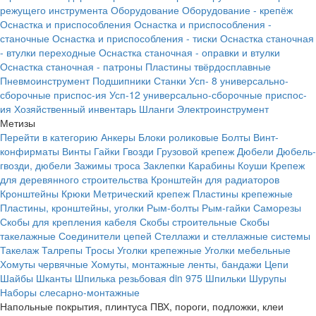
режущего инструмента
Оборудование
Оборудование - крепёж
Оснастка и приспособления
Оснастка и приспособления -
станочные
Оснастка и приспособления - тиски
Оснастка станочная
- втулки переходные
Оснастка станочная - оправки и втулки
Оснастка станочная - патроны
Пластины твёрдосплавные
Пневмоинструмент
Подшипники
Станки
Усп- 8 универсально-
сборочные приспос-ия
Усп-12 универсально-сборочные приспос-
ия
Хозяйственный инвентарь
Шланги
Электроинструмент
Метизы
Перейти в категорию
Анкеры
Блоки роликовые
Болты
Винт-
конфирматы
Винты
Гайки
Гвозди
Грузовой крепеж
Дюбели
Дюбель-
гвозди, дюбели
Зажимы троса
Заклепки
Карабины
Коуши
Крепеж
для деревянного строительства
Кронштейн для радиаторов
Кронштейны
Крюки
Метрический крепеж
Пластины крепежные
Пластины, кронштейны, уголки
Рым-болты
Рым-гайки
Саморезы
Скобы для крепления кабеля
Скобы строительные
Скобы
такелажные
Соединители цепей
Стеллажи и стеллажные системы
Такелаж
Талрепы
Тросы
Уголки крепежные
Уголки мебельные
Хомуты червячные
Хомуты, монтажные ленты, бандажи
Цепи
Шайбы
Шканты
Шпилька резьбовая din 975
Шпильки
Шурупы
Наборы слесарно-монтажные
Напольные покрытия, плинтуса ПВХ, пороги, подложки, клеи