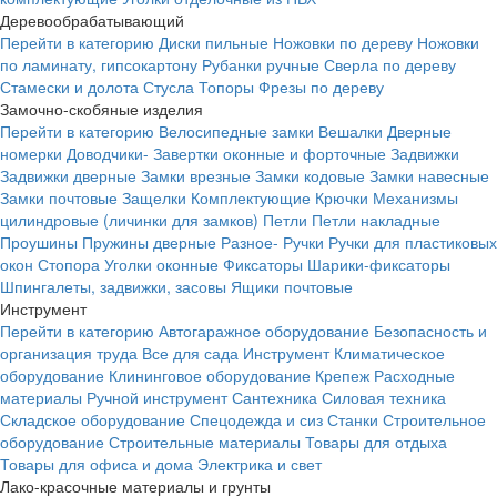
Деревообрабатывающий
Перейти в категорию
Диски пильные
Ножовки по дереву
Ножовки
по ламинату, гипсокартону
Рубанки ручные
Сверла по дереву
Стамески и долота
Стусла
Топоры
Фрезы по дереву
Замочно-скобяные изделия
Перейти в категорию
Велосипедные замки
Вешалки
Дверные
номерки
Доводчики-
Завертки оконные и форточные
Задвижки
Задвижки дверные
Замки врезные
Замки кодовые
Замки навесные
Замки почтовые
Защелки
Комплектующие
Крючки
Механизмы
цилиндровые (личинки для замков)
Петли
Петли накладные
Проушины
Пружины дверные
Разное-
Ручки
Ручки для пластиковых
окон
Стопора
Уголки оконные
Фиксаторы
Шарики-фиксаторы
Шпингалеты, задвижки, засовы
Ящики почтовые
Инструмент
Перейти в категорию
Автогаражное оборудование
Безопасность и
организация труда
Все для сада
Инструмент
Климатическое
оборудование
Клининговое оборудование
Крепеж
Расходные
материалы
Ручной инструмент
Сантехника
Силовая техника
Складское оборудование
Спецодежда и сиз
Станки
Строительное
оборудование
Строительные материалы
Товары для отдыха
Товары для офиса и дома
Электрика и свет
Лако-красочные материалы и грунты