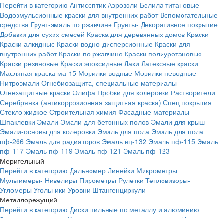
Перейти в категорию
Антисептик
Аэрозоли
Белила титановые
Водоэмульсионные краски для внутренних работ
Вспомогательные
средства
Грунт-эмаль по ржавчине
Грунты-
Декоративное покрытие
Добавки для сухих смесей
Краска для деревянных домов
Краски
Краски алкидные
Краски водно-дисперсионные
Краски для
внутренних работ
Краски по ржавчине
Краски полиуретановые
Краски резиновые
Краски эпоксидные
Лаки
Латексные краски
Масляная краска ма-15
Морилки водные
Морилки неводные
Нитроэмали
Огнебиозащита, специальные материалы
Огнезащитные краски
Олифа
Пробки для колеровки
Растворители
Серебрянка (антикоррозионная защитная краска)
Спец покрытия
Стекло жидкое
Строительная химия
Фасадные материалы
Шпаклевки
Эмали
Эмали для бетонных полов
Эмали для крыш
Эмали-основы для колеровки
Эмаль для пола
Эмаль для пола
пф-266
Эмаль для радиаторов
Эмаль нц-132
Эмаль пф-115
Эмаль
пф-117
Эмаль пф-119
Эмаль пф-121
Эмаль пф-123
Мерительный
Перейти в категорию
Дальномер
Линейки
Микрометры
Мультимеры-
Нивелиры
Пирометры
Рулетки
Тепловизоры-
Угломеры
Угольники
Уровни
Штангенциркули-
Металлорежущий
Перейти в категорию
Диски пильные по металлу и алюминию