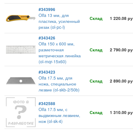
#343996
Olfa 13 мм, для
Склад
1 220.08 р
пластика, усиленный
резак (ol-pc-l)
#343426
Olfa 150 х 600 мм,
разметочная
Склад
2 790.00 р
метрическая линейка
(ol-mqr-15x60)
#343423
Olfa 17.5 мм, для
Склад
2 890.00 р
ножа, специальное
лезвие (ol-skb-2/50b)
#342588
Olfa 17.5 мм, с
Склад
1 310.00 р
выдвижным лезвием,
нож (ol-sk-4)