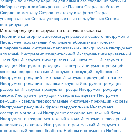
Зенкеры по металлу
Коронки для алмазного сверления
Метчики
Наборы сверел комбинированные
Плашки
Сверла по бетону
Сверла по металлу
Сверла по стеклу и кафелю
Сверла
универсальные
Сверла универсальные опалубочные
Сверла
центрирующие
Металлорежущий инструмент и станочная оснастка
Перейти в категорию
Заготовки для резцов и осевого инструмента
Инструмент абразивный
Инструмент абразивный - головки
шлифовальные
Инструмент абразивный - шлифшкурка
Инструмент
алмазный
Инструмент измерительный
Инструмент измерительный
- калибры
Инструмент измерительный - штанген...
Инструмент
режущий
Инструмент режущий - зенкеры
Инструмент режущий -
зенкеры твердосплавные
Инструмент режущий - зуборезный
Инструмент режущий - метчики
Инструмент режущий - плашки
Инструмент режущий - плашки и клуппы
Инструмент режущий -
развертки
Инструмент режущий - резцы
Инструмент режущий -
сверла
Инструмент режущий - сверла кольцевые
Инструмент
режущий - сверла твердосплавные
Инструмент режущий - фрезы
Инструмент режущий - фрезы твердоспл-ные
Инструмент
слесарно-монтажный
Инструмент слесарно-монтажный-биты
Инструмент слесарно-монтажный-ключи
Инструмент слесарный-
напильники, надфили
Инструмент строительный
Инструмент
строительный-деревообработка
Наборы инструмента
Наборы