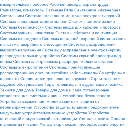
измерительных приборов
Рабочая одежда, охрана труда
Радиаторы, конвекторы
Разъемы
Реле
Сантехника инженерная
Светильники
Система штекерного монтажа электросети зданий
Система электромонтажных колонн
Системы автоматизации
Системы безопасности
Системы ввода для кабелей и проводов
Системы защиты шланговые
Системы обогрева и вентиляции
Системы охлаждения
Системы пожарной, охранной сигнализации
и системы аварийного оповещения
Системы распределения
высокого напряжения
Системы распределения электроэнергии/
распределительные устройства
Системы скрытой проводки под
полом
Системы электрических распределительных шкафов
Системы электропитания
Системы, препятствующие
распространению огня, огнестойкие кабель-каналы
Смартфоны и
планшеты
Соединители для шлангов и рукавов
Строительное и
садовое оборудование
Тара
Телевизоры и аудио- видео техника
Техника для дома
Товары для дома и сада
Установочные
устройства для системной шины
Устройства безопасности
Устройства заземления, молниезащиты и защиты от
перенапряжений
Устройства защиты, плавкие предохранители,
модульные устройства/монтажные устройства
Устройства
оптической и акустической сигнализации
Учетная техника
Фонари
и элементы питания
Фотоэлектрическое преобразование энергии