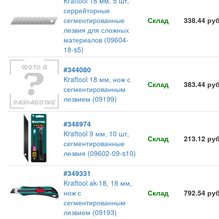
Kraftool 18 мм, 5 шт,
серрейторные
сегментированные
Склад
338.44 ру
лезвия для сложных
материалов (09604-
18-s5)
#344080
Kraftool 18 мм, нож с
Склад
383.44 ру
сегментированным
лезвием (09199)
#348974
Kraftool 9 мм, 10 шт,
Склад
213.12 ру
сегментированные
лезвия (09602-09-s10)
#349331
Kraftool ak-18, 18 мм,
нож с
Склад
792.54 ру
сегментированным
лезвием (09193)