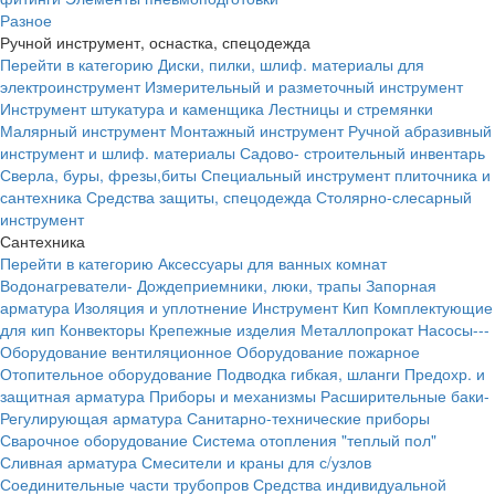
Разное
Ручной инструмент, оснастка, спецодежда
Перейти в категорию
Диски, пилки, шлиф. материалы для
электроинструмент
Измерительный и разметочный инструмент
Инструмент штукатура и каменщика
Лестницы и стремянки
Малярный инструмент
Монтажный инструмент
Ручной абразивный
инструмент и шлиф. материалы
Садово- строительный инвентарь
Сверла, буры, фрезы,биты
Специальный инструмент плиточника и
сантехника
Средства защиты, спецодежда
Столярно-слесарный
инструмент
Сантехника
Перейти в категорию
Аксессуары для ванных комнат
Водонагреватели-
Дождеприемники, люки, трапы
Запорная
арматура
Изоляция и уплотнение
Инструмент
Кип
Комплектующие
для кип
Конвекторы
Крепежные изделия
Металлопрокат
Насосы---
Оборудование вентиляционное
Оборудование пожарное
Отопительное оборудование
Подводка гибкая, шланги
Предохр. и
защитная арматура
Приборы и механизмы
Расширительные баки-
Регулирующая арматура
Санитарно-технические приборы
Сварочное оборудование
Система отопления "теплый пол"
Сливная арматура
Смесители и краны для с/узлов
Соединительные части трубопров
Средства индивидуальной