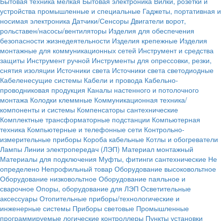
Бытовая техника мелкая
Бытовая электроника
Вилки, розетки и
устройства промышленные и специальные
Гаджеты, портативная и
носимая электроника
Датчики/Сенсоры
Двигатели ворот,
рольставен/насосы/вентиляторы
Изделия для обеспечения
безопасности жизнедеятельности
Изделия крепежные
Изделия
монтажные для коммуникационных сетей
Инструмент и средства
защиты
Инструмент ручной
Инструменты для опрессовки, резки,
снятия изоляции
Источники света
Источники света светодиодные
Кабеленесущие системы
Кабели и провода
Кабельно-
проводниковая продукция
Каналы настенного и потолочного
монтажа
Колодки клеммные
Коммуникационная техника/
компоненты и системы
Компенсаторы сантехнические
Комплектные трансформаторные подстанции
Компьютерная
техника
Компьютерные и телефонные сети
Контрольно-
измерительные приборы
Короба кабельные
Котлы и обогреватели
Лампы
Линии электропередач (ЛЭП)
Материал монтажный
Материалы для подключения
Муфты, фитинги сантехнические
Не
определено
Непрофильный товар
Оборудование высоковольтное
Оборудование низковольтное
Оборудование паяльное и
сварочное
Опоры, оборудование для ЛЭП
Осветительные
аксессуары
Отопительные приборы/технологические и
инженерные системы
Приборы световые
Промышленные
программируемые логические контроллеры
Пункты установки