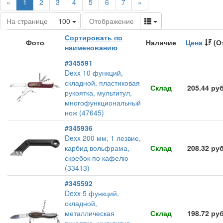
(current)
«
1
2
3
4
5
6
7
»
Toggle Dropdown
Toggle Dropdown
На странице
100
Отображение
Сортировать по
Фото
Наличие
Цена
(О
наименованию
#345591
Dexx 10 функций,
складной, пластиковая
Склад
205.44 ру
рукоятка, мультитул,
многофункциональный
нож (47645)
#345936
Dexx 200 мм, 1 лезвие,
карбид вольфрама,
Склад
208.32 ру
скребок по кафелю
(33413)
#345592
Dexx 5 функций,
складной,
металлическая
Склад
198.72 ру