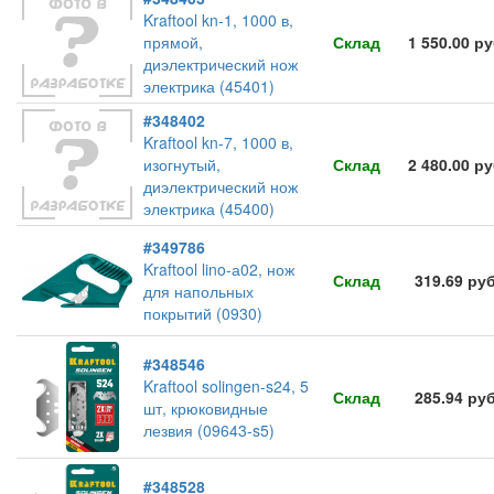
Kraftool kn-1, 1000 в,
прямой,
Склад
1 550.00 р
диэлектрический нож
электрика (45401)
#348402
Kraftool kn-7, 1000 в,
изогнутый,
Склад
2 480.00 р
диэлектрический нож
электрика (45400)
#349786
Kraftool lino-а02, нож
Склад
319.69 ру
для напольных
покрытий (0930)
#348546
Kraftool solingen-s24, 5
Склад
285.94 ру
шт, крюковидные
лезвия (09643-s5)
#348528