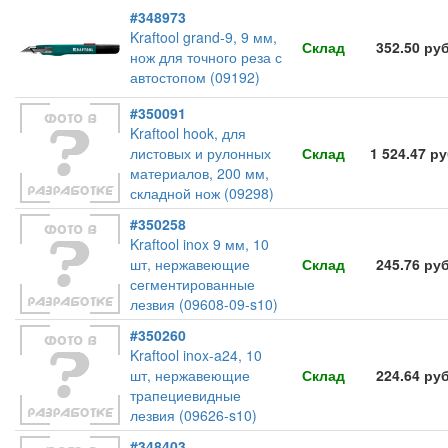
#348973
Kraftool grand-9, 9 мм,
Склад
352.50 ру
нож для точного реза с
автостопом (09192)
#350091
Kraftool hook, для
листовых и рулонных
Склад
1 524.47 р
материалов, 200 мм,
складной нож (09298)
#350258
Kraftool inox 9 мм, 10
шт, нержавеющие
Склад
245.76 ру
сегментированные
лезвия (09608-09-s10)
#350260
Kraftool inox-a24, 10
шт, нержавеющие
Склад
224.64 ру
трапециевидные
лезвия (09626-s10)
#348403