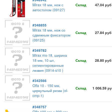
Mirax 18 мм, нож с
Склад
47.04 руб
автостопом (09127)
#348855
Mirax 18 мм, нож со
Склад
27.84 руб
сдвижным фиксатором
(09125)
#349782
Mirax mx-18, ширина
18 мм, 10 шт,
Склад
28.80 руб
сегментированные
лезвия (0914-s10 )
#342566
Olfa 10 - 150 мм,
Склад
1 006.59 р
циркульный резак (ol-
cmp-1)
#348757
Olfa 100 мм х 300 мм,