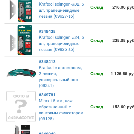
Kraftool solingen-а02, 5
Склад
216.00 ру
шт, трапециевидные
лезвия (09627-s5)
#348438
Kraftool solingen-а24, 5
Склад
238.08 ру
шт, трапециевидные
лезвия (09625-s5)
#348413
Kraftool с автостопом,
2 лезвия,
Склад
1 126.65 р
универсальный нож
(09241)
#349781
Mirax 18 мм, нож
обрезиненный с
Склад
153.60 ру
винтовым фиксатором
(09128)
#348942