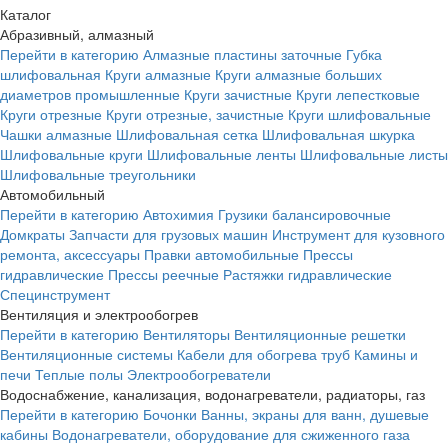
Каталог
Абразивный, алмазный
Перейти в категорию
Алмазные пластины заточные
Губка
шлифовальная
Круги алмазные
Круги алмазные больших
диаметров промышленные
Круги зачистные
Круги лепестковые
Круги отрезные
Круги отрезные, зачистные
Круги шлифовальные
Чашки алмазные
Шлифовальная сетка
Шлифовальная шкурка
Шлифовальные круги
Шлифовальные ленты
Шлифовальные листы
Шлифовальные треугольники
Автомобильный
Перейти в категорию
Автохимия
Грузики балансировочные
Домкраты
Запчасти для грузовых машин
Инструмент для кузовного
ремонта, аксессуары
Правки автомобильные
Прессы
гидравлические
Прессы реечные
Растяжки гидравлические
Специнструмент
Вентиляция и электрообогрев
Перейти в категорию
Вентиляторы
Вентиляционные решетки
Вентиляционные системы
Кабели для обогрева труб
Камины и
печи
Теплые полы
Электрообогреватели
Водоснабжение, канализация, водонагреватели, радиаторы, газ
Перейти в категорию
Бочонки
Ванны, экраны для ванн, душевые
кабины
Водонагреватели, оборудование для сжиженного газа