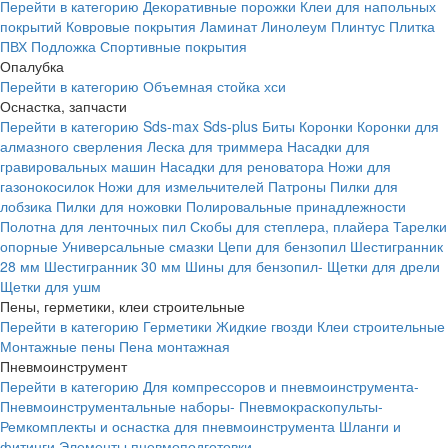
Перейти в категорию
Декоративные порожки
Клеи для напольных
покрытий
Ковровые покрытия
Ламинат
Линолеум
Плинтус
Плитка
ПВХ
Подложка
Спортивные покрытия
Опалубка
Перейти в категорию
Объемная стойка хси
Оснастка, запчасти
Перейти в категорию
Sds-max
Sds-plus
Биты
Коронки
Коронки для
алмазного сверления
Леска для триммера
Насадки для
гравировальных машин
Насадки для реноватора
Ножи для
газонокосилок
Ножи для измельчителей
Патроны
Пилки для
лобзика
Пилки для ножовки
Полировальные принадлежности
Полотна для ленточных пил
Скобы для степлера, плайера
Тарелки
опорные
Универсальные смазки
Цепи для бензопил
Шестигранник
28 мм
Шестигранник 30 мм
Шины для бензопил-
Щетки для дрели
Щетки для ушм
Пены, герметики, клеи строительные
Перейти в категорию
Герметики
Жидкие гвозди
Клеи строительные
Монтажные пены
Пена монтажная
Пневмоинструмент
Перейти в категорию
Для компрессоров и пневмоинструмента-
Пневмоинструментальные наборы-
Пневмокраскопульты-
Ремкомплекты и оснастка для пневмоинструмента
Шланги и
фитинги
Элементы пневмоподготовки