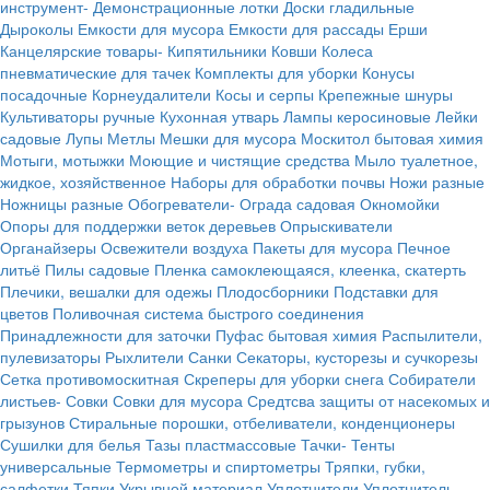
инструмент-
Демонстрационные лотки
Доски гладильные
Дыроколы
Емкости для мусора
Емкости для рассады
Ерши
Канцелярские товары-
Кипятильники
Ковши
Колеса
пневматические для тачек
Комплекты для уборки
Конусы
посадочные
Корнеудалители
Косы и серпы
Крепежные шнуры
Культиваторы ручные
Кухонная утварь
Лампы керосиновые
Лейки
садовые
Лупы
Метлы
Мешки для мусора
Москитол бытовая химия
Мотыги, мотыжки
Моющие и чистящие средства
Мыло туалетное,
жидкое, хозяйственное
Наборы для обработки почвы
Ножи разные
Ножницы разные
Обогреватели-
Ограда садовая
Окномойки
Опоры для поддержки веток деревьев
Опрыскиватели
Органайзеры
Освежители воздуха
Пакеты для мусора
Печное
литьё
Пилы садовые
Пленка самоклеющаяся, клеенка, скатерть
Плечики, вешалки для одежы
Плодосборники
Подставки для
цветов
Поливочная система быстрого соединения
Принадлежности для заточки
Пуфас бытовая химия
Распылители,
пулевизаторы
Рыхлители
Санки
Секаторы, кусторезы и сучкорезы
Сетка противомоскитная
Скреперы для уборки снега
Собиратели
листьев-
Совки
Совки для мусора
Средтсва защиты от насекомых и
грызунов
Стиральные порошки, отбеливатели, конденционеры
Сушилки для белья
Тазы пластмассовые
Тачки-
Тенты
универсальные
Термометры и спиртометры
Тряпки, губки,
салфетки
Тяпки
Укрывной материал
Уплотнители
Уплотнитель