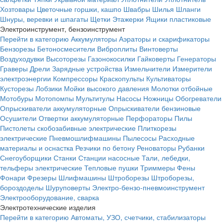
Хозтовары
Цветочные горшки, кашпо
Швабры
Шилья
Шланги
Шнуры, веревки и шпагаты
Щетки
Этажерки
Ящики пластиковые
Электроинструмент, бензоинструмент
Перейти в категорию
Аккумуляторы
Аэраторы и скарификаторы
Бензорезы
Бетоносмесители
Виброплиты
Винтоверты
Воздуходувки
Высоторезы
Газонокосилки
Гайковерты
Генераторы
Граверы
Дрели
Зарядные устройства
Измельчители
Измерители
электроэнергии
Компрессоры
Краскопульты
Культиваторы
Кусторезы
Лобзики
Мойки высокого давления
Молотки отбойные
Мотобуры
Мотопомпы
Мультитулы
Насосы
Ножницы
Обогреватели
Опрыскиватели аккумуляторные
Опрыскиватели бензиновые
Осушители
Отвертки аккумуляторные
Перфораторы
Пилы
Пистолеты скобозабивные электрические
Плиткорезы
электрические
Пневмошлифмашины
Пылесосы
Расходные
материалы и оснастка
Резчики по бетону
Реноваторы
Рубанки
Снегоуборщики
Станки
Станции насосные
Тали, лебедки,
тельферы электрические
Тепловые пушки
Триммеры
Фены
Фонари
Фрезеры
Шлифмашины
Штроборезы
Штроборезы,
бороздоделы
Шуруповерты
Электро-бензо-пневмоинструмент
Электрооборудование, сварка
Электротехнические изделия
Перейти в категорию
Автоматы, УЗО, счетчики, стабилизаторы