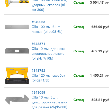
Склад
3 004.47 р
ударный, скребок (ol-
xsr-300)
#349063
Olfa 100 мм, 6 шт,
Склад
656.06 ру
лезвие (ol-bs08-6b)
#343571
Olfa 12 мм, для ножа,
Склад
462.19 ру
специальное лезвие
(ol-skb-7/10b)
#348752
Olfa 120 мм, скребок
Склад
1 455.21 р
(ol-gsr-1/3b)
#343059
Olfa 13 мм, 3шт,
Склад
525.21 ру
двухсторонние лезвия
для резака (ol-pb-800)