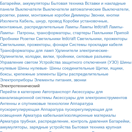
Батарейки, аккумуляторы
Бытовая техника
Вставки и накладные
панели
Выключатели
Выключатели автоматические
Выключатели,
розетки, рамки, монтажные коробки
Диммеры
Звонки, кнопки
Изолента
Кабель, шнур, провод
Коробки установочные,
монтажные, распределительные
Лампы
Лампы ledcraft
Лампы-
Лампы-
Патроны, трансформаторы, стартеры
Паяльники
Припой
Пробники
Розетки
Светильники ledcraft
Светильники, прожекторы
Светильники, прожекторы, фонари
Системы прокладки кабеля
Трансформаторы для ламп
Удлинители электрические-
Удлинители, колодки, вилки, тройники, силовые разъемы
Управление светом
Устройства защитного отключения (УЗО)
Шины
нулевые
Шины нулевые-
Шины соединительные
Щитки, ящики,
боксы, крепежные элементы
Щиты распределительные
Электроприборы
Элементы питания, звонки
Электротехнический
Перейти в категорию
Автотранспорт
Аксессуары для
канализационной системы
Аксессуары для электроинструментов
Антенны и спутниковые технологии
Аппаратура
пускорегулирующая
Аппаратура пускорегулирующая для
освещения
Арматура кабельная/изоляционные материалы
Арматура трубная, распределение, контроль давления
Батарейки,
аккумуляторы, зарядные устройства
Бытовая техника крупная