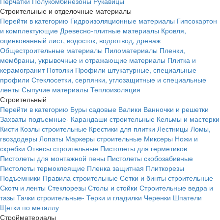
Перчатки
Полукомбинезоны
Рукавицы
Строительные и отделочные материалы
Перейти в категорию
Гидроизоляционные материалы
Гипсокартон
и комплектующие
Древесно-плитные материалы
Кровля,
оцинкованный лист, водосток, водоотвод, дренаж
Общестроительные материалы
Пиломатериалы
Пленки,
мембраны, укрывочные и отражающие материалы
Плитка и
керамогранит
Потолки
Профили штукатурные, специальные
профили
Стеклосетки, серпянки, углозащитные и специальные
ленты
Сыпучие материалы
Теплоизоляция
Строительный
Перейти в категорию
Буры садовые
Валики
Ванночки и решетки
Захваты подъемные-
Карандаши строительные
Кельмы и мастерки
Кисти
Козлы строительные
Крестики для плитки
Лестницы
Ломы,
гвоздодеры
Лопаты
Маркеры строительные
Миксеры
Ножи и
скребки
Отвесы строительные
Пистолеты для герметиков
Пистолеты для монтажной пены
Пистолеты скобозабивные
Пистолеты термоклеящие
Пленка защитная
Плиткорезы
Подъемники
Правила строительные
Сетки и бинты строительные
Скотч и ленты
Стеклорезы
Столы и стойки
Строительные ведра и
тазы
Тачки строительные-
Терки и гладилки
Черенки
Шпатели
Щетки по металлу
Стройматериалы