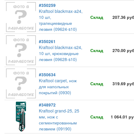
#350259
Kraftool blackmax-a24,
10 шт,
Склад
207.36 ру
трапециевидные
лезвия (09624-s10)
#350261
Kraftool blackmax-s24,
Склад
270.00 ру
10 шт, крюковидные
лезвия (09628-s10)
#350634
Kraftool carpet, нож
Склад
319.69 ру
для напольных
покрытий (0930)
#348972
Kraftool grand-25, 25
мм, нож с
Склад
1 064.01 р
сегментированным
лезвием (09190)