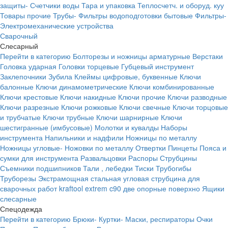
защиты-
Счетчики воды
Тара и упаковка
Теплосчетч. и оборуд. куу
Товары прочие
Трубы-
Фильтры водоподготовки бытовые
Фильтры-
Электромеханические устройства
Сварочный
Слесарный
Перейти в категорию
Болторезы и ножницы арматурные
Верстаки
Головка ударная
Головки торцевые
Губцевый инструмент
Заклепочники
Зубила
Клеймы цифровые, буквенные
Ключи
балонные
Ключи динамометрические
Ключи комбинированные
Ключи крестовые
Ключи накидные
Ключи прочие
Ключи разводные
Ключи разрезные
Ключи рожковые
Ключи свечные
Ключи торцовые
и трубчатые
Ключи трубные
Ключи шарнирные
Ключи
шестигранные (имбусовые)
Молотки и кувалды
Наборы
инструмента
Напильники и надфили
Ножницы по металлу
Ножницы угловые-
Ножовки по металлу
Отвертки
Пинцеты
Пояса и
сумки для инструмента
Развальцовки
Распоры
Струбцины
Съемники подшипников
Тали , лебедки
Тиски
Трубогибы
Труборезы
Экстрамощная стальная угловая струбцина для
сварочных работ kraftool extrem c90 две опорные поверхно
Ящики
слесарные
Спецодежда
Перейти в категорию
Брюки-
Куртки-
Маски, респираторы
Очки