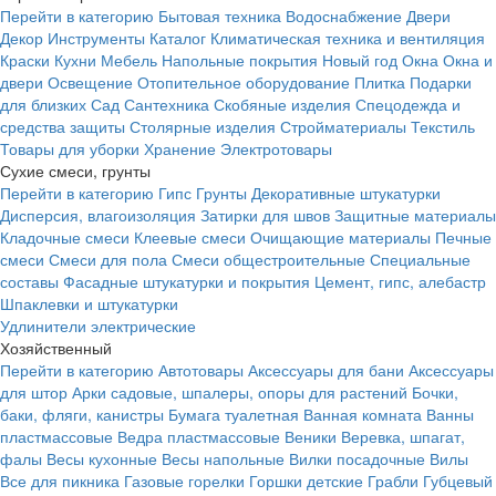
Перейти в категорию
Бытовая техника
Водоснабжение
Двери
Декор
Инструменты
Каталог
Климатическая техника и вентиляция
Краски
Кухни
Мебель
Напольные покрытия
Новый год
Окна
Окна и
двери
Освещение
Отопительное оборудование
Плитка
Подарки
для близких
Сад
Сантехника
Скобяные изделия
Спецодежда и
средства защиты
Столярные изделия
Стройматериалы
Текстиль
Товары для уборки
Хранение
Электротовары
Сухие смеси, грунты
Перейти в категорию
Гипс
Грунты
Декоративные штукатурки
Дисперсия, влагоизоляция
Затирки для швов
Защитные материалы
Кладочные смеси
Клеевые смеси
Очищающие материалы
Печные
смеси
Смеси для пола
Смеси общестроительные
Специальные
составы
Фасадные штукатурки и покрытия
Цемент, гипс, алебастр
Шпаклевки и штукатурки
Удлинители электрические
Хозяйственный
Перейти в категорию
Автотовары
Аксессуары для бани
Аксессуары
для штор
Арки садовые, шпалеры, опоры для растений
Бочки,
баки, фляги, канистры
Бумага туалетная
Ванная комната
Ванны
пластмассовые
Ведра пластмассовые
Веники
Веревка, шпагат,
фалы
Весы кухонные
Весы напольные
Вилки посадочные
Вилы
Все для пикника
Газовые горелки
Горшки детские
Грабли
Губцевый