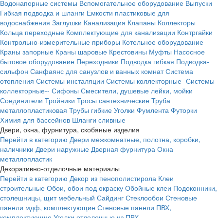
Водонапорные системы
Вспомогательное оборудование
Выпуски
Гибкая подводка и шланги
Емкости пластиковые для
водоснабжения
Заглушки
Канализация
Клапаны
Коллекторы
Кольца переходные
Комплектующие для канализации
Контргайки
Контрольно-измерительные приборы
Котельное оборудование
Краны запорные
Краны шаровые
Крестовины
Муфты
Насосное
бытовое оборудование
Переходники
Подводка гибкая
Подводка-
сильфон
Санфаянс для санузлов и ванных комнат
Система
отопления
Системы инсталяции
Системы коллекторные-
Системы
коллекторные--
Сифоны
Смесители, душевые лейки, мойки
Соединители
Тройники
Тросы сантехнические
Труба
металлопластиковая
Трубы гибкие
Уголки
Фумлента
Футорки
Химия для бассейнов
Шланги сливные
Двери, окна, фурнитура, скобяные изделия
Перейти в категорию
Двери межкомнатные, полотна, коробки,
наличники
Двери наружные
Дверная фурнитура
Окна
металлопластик
Декоративно-отделочные материалы
Перейти в категорию
Декор из пенополистирола
Клеи
строительные
Обои, обои под окраску
Обойные клеи
Подоконники,
столешницы, щит мебельный
Сайдинг
Стеклообои
Стеновые
панели мдф, комплектующие
Стеновые панели ПВХ,
комплектующие
Уголки отделочные из ПВХ