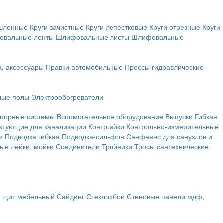
ышленные
Круги зачистные
Круги лепестковые
Круги отрезные
Круги
овальные ленты
Шлифовальные листы
Шлифовальные
а, аксессуары
Правки автомобильные
Прессы гидравлические
лые полы
Электрообогреватели
порные системы
Вспомогательное оборудование
Выпуски
Гибкая
ктующие для канализации
Контргайки
Контрольно-измерительные
и
Подводка гибкая
Подводка-сильфон
Санфаянс для санузлов и
ые лейки, мойки
Соединители
Тройники
Тросы сантехнические
, щит мебельный
Сайдинг
Стеклообои
Стеновые панели мдф,