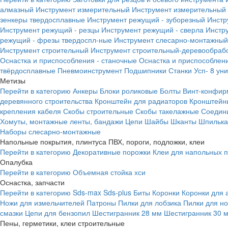
алмазный
Инструмент измерительный
Инструмент измерительный 
зенкеры твердосплавные
Инструмент режущий - зуборезный
Инстр
Инструмент режущий - резцы
Инструмент режущий - сверла
Инстр
режущий - фрезы твердоспл-ные
Инструмент слесарно-монтажный
Инструмент строительный
Инструмент строительный-деревообраб
Оснастка и приспособления - станочные
Оснастка и приспособлени
твёрдосплавные
Пневмоинструмент
Подшипники
Станки
Усп- 8 ун
Метизы
Перейти в категорию
Анкеры
Блоки роликовые
Болты
Винт-конфир
деревянного строительства
Кронштейн для радиаторов
Кронштейн
крепления кабеля
Скобы строительные
Скобы такелажные
Соедин
Хомуты, монтажные ленты, бандажи
Цепи
Шайбы
Шканты
Шпилька 
Наборы слесарно-монтажные
Напольные покрытия, плинтуса ПВХ, пороги, подложки, клеи
Перейти в категорию
Декоративные порожки
Клеи для напольных 
Опалубка
Перейти в категорию
Объемная стойка хси
Оснастка, запчасти
Перейти в категорию
Sds-max
Sds-plus
Биты
Коронки
Коронки для 
Ножи для измельчителей
Патроны
Пилки для лобзика
Пилки для н
смазки
Цепи для бензопил
Шестигранник 28 мм
Шестигранник 30 
Пены, герметики, клеи строительные