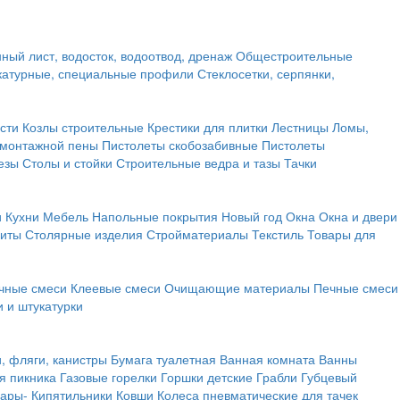
ный лист, водосток, водоотвод, дренаж
Общестроительные
атурные, специальные профили
Стеклосетки, серпянки,
сти
Козлы строительные
Крестики для плитки
Лестницы
Ломы,
 монтажной пены
Пистолеты скобозабивные
Пистолеты
езы
Столы и стойки
Строительные ведра и тазы
Тачки
и
Кухни
Мебель
Напольные покрытия
Новый год
Окна
Окна и двери
щиты
Столярные изделия
Стройматериалы
Текстиль
Товары для
чные смеси
Клеевые смеси
Очищающие материалы
Печные смеси
 и штукатурки
и, фляги, канистры
Бумага туалетная
Ванная комната
Ванны
я пикника
Газовые горелки
Горшки детские
Грабли
Губцевый
вары-
Кипятильники
Ковши
Колеса пневматические для тачек