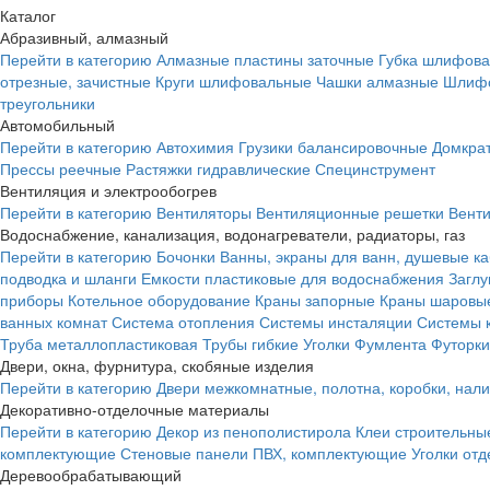
Каталог
Абразивный, алмазный
Перейти в категорию
Алмазные пластины заточные
Губка шлифова
отрезные, зачистные
Круги шлифовальные
Чашки алмазные
Шлифо
треугольники
Автомобильный
Перейти в категорию
Автохимия
Грузики балансировочные
Домкра
Прессы реечные
Растяжки гидравлические
Специнструмент
Вентиляция и электрообогрев
Перейти в категорию
Вентиляторы
Вентиляционные решетки
Вент
Водоснабжение, канализация, водонагреватели, радиаторы, газ
Перейти в категорию
Бочонки
Ванны, экраны для ванн, душевые к
подводка и шланги
Емкости пластиковые для водоснабжения
Загл
приборы
Котельное оборудование
Краны запорные
Краны шаровы
ванных комнат
Система отопления
Системы инсталяции
Системы 
Труба металлопластиковая
Трубы гибкие
Уголки
Фумлента
Футорки
Двери, окна, фурнитура, скобяные изделия
Перейти в категорию
Двери межкомнатные, полотна, коробки, нал
Декоративно-отделочные материалы
Перейти в категорию
Декор из пенополистирола
Клеи строительны
комплектующие
Стеновые панели ПВХ, комплектующие
Уголки от
Деревообрабатывающий