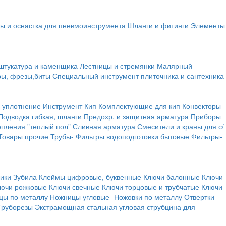
ы и оснастка для пневмоинструмента
Шланги и фитинги
Элементы
штукатура и каменщика
Лестницы и стремянки
Малярный
ры, фрезы,биты
Специальный инструмент плиточника и сантехника
 уплотнение
Инструмент
Кип
Комплектующие для кип
Конвекторы
Подводка гибкая, шланги
Предохр. и защитная арматура
Приборы
опления "теплый пол"
Сливная арматура
Смесители и краны для с/
Товары прочие
Трубы-
Фильтры водоподготовки бытовые
Фильтры-
ики
Зубила
Клеймы цифровые, буквенные
Ключи балонные
Ключи
ючи рожковые
Ключи свечные
Ключи торцовые и трубчатые
Ключи
цы по металлу
Ножницы угловые-
Ножовки по металлу
Отвертки
Труборезы
Экстрамощная стальная угловая струбцина для