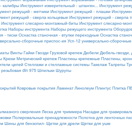
- калибры
Инструмент измерительный - штанген...
Инструмент реж
умент режущий - метчики
Инструмент режущий - плашки
Инструмен
умент режущий - сверла кольцевые
Инструмент режущий - сверла 
Инструмент слесарно-монтажный-биты
Инструмент слесарно-мон
отка
Наборы инструмента
Наборы режущего инструмента
Оборудо
я - тиски
Оснастка станочная - втулки переходные
Оснастка станоч
иверсально-сборочные приспос-ия
Усп-12 универсально-сборочные
маты
Винты
Гайки
Гвозди
Грузовой крепеж
Дюбели
Дюбель-гвозди,
ы
Крюки
Метрический крепеж
Пластины крепежные
Пластины, крон
ители цепей
Стеллажи и стеллажные системы
Такелаж
Талрепы
Тр
резьбовая din 975
Шпильки
Шурупы
покрытий
Ковровые покрытия
Ламинат
Линолеум
Плинтус
Плитка П
алмазного сверления
Леска для триммера
Насадки для гравирова
ожовки
Полировальные принадлежности
Полотна для ленточных пи
мм
Шины для бензопил-
Щетки для дрели
Щетки для ушм