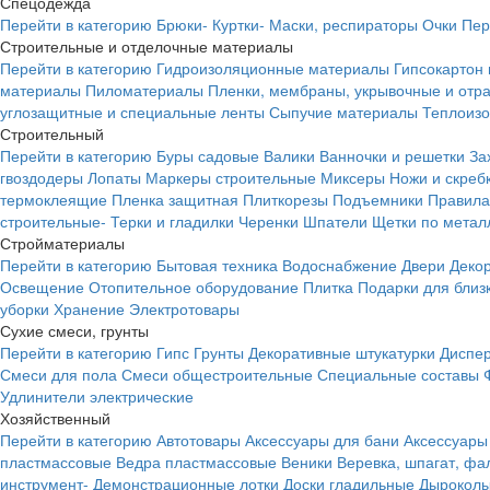
Спецодежда
Перейти в категорию
Брюки-
Куртки-
Маски, респираторы
Очки
Пер
Строительные и отделочные материалы
Перейти в категорию
Гидроизоляционные материалы
Гипсокартон
материалы
Пиломатериалы
Пленки, мембраны, укрывочные и от
углозащитные и специальные ленты
Сыпучие материалы
Теплоиз
Строительный
Перейти в категорию
Буры садовые
Валики
Ванночки и решетки
За
гвоздодеры
Лопаты
Маркеры строительные
Миксеры
Ножи и скреб
термоклеящие
Пленка защитная
Плиткорезы
Подъемники
Правила
строительные-
Терки и гладилки
Черенки
Шпатели
Щетки по метал
Стройматериалы
Перейти в категорию
Бытовая техника
Водоснабжение
Двери
Деко
Освещение
Отопительное оборудование
Плитка
Подарки для близ
уборки
Хранение
Электротовары
Сухие смеси, грунты
Перейти в категорию
Гипс
Грунты
Декоративные штукатурки
Диспер
Смеси для пола
Смеси общестроительные
Специальные составы
Удлинители электрические
Хозяйственный
Перейти в категорию
Автотовары
Аксессуары для бани
Аксессуары
пластмассовые
Ведра пластмассовые
Веники
Веревка, шпагат, фа
инструмент-
Демонстрационные лотки
Доски гладильные
Дырокол