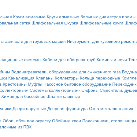
льная
Круги алмазные
Круги алмазные больших диаметров пром
вальная сетка
Шлифовальная шкурка
Шлифовальные круги
Шлиф
ты
Запчасти для грузовых машин
Инструмент для кузовного ремонт
иляционные системы
Кабели для обогрева труб
Камины и печи
Теп
абины
Водонагреватели, оборудование для сжиженного газа
Водона
ушки
Канализация
Клапаны
Коллекторы
Кольца переходные
Компле
е
Крестовины
Муфты
Насосное бытовое оборудование
Переходник
коллекторные-
Системы коллекторные--
Сифоны
Смесители, душев
Химия для бассейнов
Шланги сливные
ичники
Двери наружные
Дверная фурнитура
Окна металлопластик
е
Обои, обои под окраску
Обойные клеи
Подоконники, столешницы
делочные из ПВХ