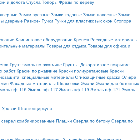
ки и долота
Стусла
Топоры
Фрезы по дереву
 дверные
Замки врезные
Замки кодовые
Замки навесные
Замки
ны дверные
Разное-
Ручки
Ручки для пластиковых окон
Стопора
дование
Клининговое оборудование
Крепеж
Расходные материалы
оительные материалы
Товары для отдыха
Товары для офиса и
ства
Грунт-эмаль по ржавчине
Грунты-
Декоративное покрытие
х работ
Краски по ржавчине
Краски полиуретановые
Краски
иозащита, специальные материалы
Огнезащитные краски
Олифа
имия
Фасадные материалы
Шпаклевки
Эмали
Эмали для бетонных
маль пф-115
Эмаль пф-117
Эмаль пф-119
Эмаль пф-121
Эмаль
и
Уровни
Штангенциркули-
 сверел комбинированные
Плашки
Сверла по бетону
Сверла по
альные
Инструмент абразивный - шлифшкурка
Инструмент