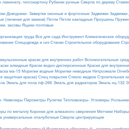
о ламинату, гипсокартону
Рубанки ручные
Сверла по дереву
Стамес
рки
Доводчики-
Завертки оконные и форточные
Задвижки
Задвижки
е (личинки для замков)
Петли
Петли накладные
Проушины
Пружи
ки, засовы
Ящики почтовые
организация труда
Все для сада
Инструмент
Климатическое обору
дование
Спецодежда и сиз
Станки
Строительное оборудование
Стр
эмульсионные краски для внутренних работ
Вспомогательные сред
раски алкидные
Краски водно-дисперсионные
Краски для внутренни
аска ма-15
Морилки водные
Морилки неводные
Нитроэмали
Огнеб
я защитная краска)
Спец покрытия
Стекло жидкое
Строительная х
ола
Эмаль для пола пф-266
Эмаль для радиаторов
Эмаль нц-132
Э
-
Нивелиры
Пирометры
Рулетки
Тепловизоры-
Угломеры
Угольник
еры по металлу
Коронки для алмазного сверления
Метчики
Наборы
а универсальные опалубочные
Сверла центрирующие
Инструмент абразивный
Инструмент абразивный - головки шлифов