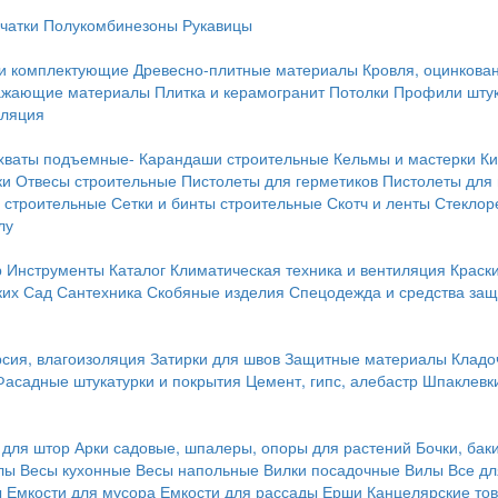
чатки
Полукомбинезоны
Рукавицы
 и комплектующие
Древесно-плитные материалы
Кровля, оцинкован
ражающие материалы
Плитка и керамогранит
Потолки
Профили штук
оляция
хваты подъемные-
Карандаши строительные
Кельмы и мастерки
Ки
ки
Отвесы строительные
Пистолеты для герметиков
Пистолеты для
 строительные
Сетки и бинты строительные
Скотч и ленты
Стеклор
лу
р
Инструменты
Каталог
Климатическая техника и вентиляция
Краск
ких
Сад
Сантехника
Скобяные изделия
Спецодежда и средства за
сия, влагоизоляция
Затирки для швов
Защитные материалы
Кладо
Фасадные штукатурки и покрытия
Цемент, гипс, алебастр
Шпаклевки
 для штор
Арки садовые, шпалеры, опоры для растений
Бочки, бак
лы
Весы кухонные
Весы напольные
Вилки посадочные
Вилы
Все дл
ы
Емкости для мусора
Емкости для рассады
Ерши
Канцелярские то