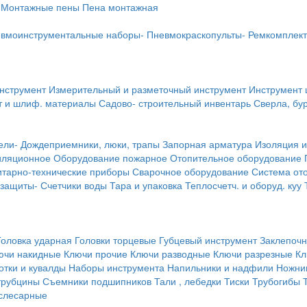
Монтажные пены
Пена монтажная
вмоинструментальные наборы-
Пневмокраскопульты-
Ремкомплект
инструмент
Измерительный и разметочный инструмент
Инструмент 
т и шлиф. материалы
Садово- строительный инвентарь
Сверла, бу
ели-
Дождеприемники, люки, трапы
Запорная арматура
Изоляция и
иляционное
Оборудование пожарное
Отопительное оборудование
тарно-технические приборы
Сварочное оборудование
Система от
 защиты-
Счетчики воды
Тара и упаковка
Теплосчетч. и оборуд. куу
Головка ударная
Головки торцевые
Губцевый инструмент
Заклепочн
ючи накидные
Ключи прочие
Ключи разводные
Ключи разрезные
Кл
тки и кувалды
Наборы инструмента
Напильники и надфили
Ножни
трубцины
Съемники подшипников
Тали , лебедки
Тиски
Трубогибы
слесарные