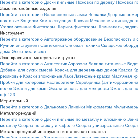
Перейти в категорию
Диски пильные
Ножовки по дереву
Ножовки п
Замочно-скобяные изделия
Перейти в категорию
Велосипедные замки
Вешалки
Дверные номе
почтовые
Защелки
Комплектующие
Крючки
Механизмы цилиндровы
Уголки оконные
Фиксаторы
Шарики-фиксаторы
Шпингалеты, задвиж
Инструмент
Перейти в категорию
Автогаражное оборудование
Безопасность и 
Ручной инструмент
Сантехника
Силовая техника
Складское обору
дома
Электрика и свет
Лако-красочные материалы и грунты
Перейти в категорию
Антисептик
Аэрозоли
Белила титановые
Водо
Добавки для сухих смесей
Краска для деревянных домов
Краски
К
резиновые
Краски эпоксидные
Лаки
Латексные краски
Масляная кр
Пробки для колеровки
Растворители
Серебрянка (антикоррозионна
полов
Эмали для крыш
Эмали-основы для колеровки
Эмаль для п
пф-123
Мерительный
Перейти в категорию
Дальномер
Линейки
Микрометры
Мультимеры
Металлорежущий
Перейти в категорию
Диски пильные по металлу и алюминию
Зенк
металлу
Сверла по стеклу и кафелю
Сверла универсальные
Сверл
Металлорежущий инструмент и станочная оснастка
Перейти в категорию
Заготовки для резцов и осевого инструмента