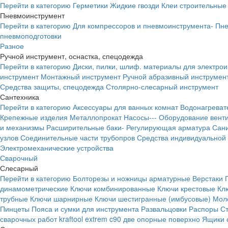
Перейти в категорию
Герметики
Жидкие гвозди
Клеи строительные
Пневмоинструмент
Перейти в категорию
Для компрессоров и пневмоинструмента-
Пне
пневмоподготовки
Разное
Ручной инструмент, оснастка, спецодежда
Перейти в категорию
Диски, пилки, шлиф. материалы для электро
инструмент
Монтажный инструмент
Ручной абразивный инструмен
Средства защиты, спецодежда
Столярно-слесарный инструмент
Сантехника
Перейти в категорию
Аксессуары для ванных комнат
Водонагреват
Крепежные изделия
Металлопрокат
Насосы---
Оборудование вент
и механизмы
Расширительные баки-
Регулирующая арматура
Сани
узлов
Соединительные части трубопров
Средства индивидуальной
Электромеханические устройства
Сварочный
Слесарный
Перейти в категорию
Болторезы и ножницы арматурные
Верстаки
динамометрические
Ключи комбинированные
Ключи крестовые
Кл
трубные
Ключи шарнирные
Ключи шестигранные (имбусовые)
Моло
Пинцеты
Пояса и сумки для инструмента
Развальцовки
Распоры
С
сварочных работ kraftool extrem c90 две опорные поверхно
Ящики 