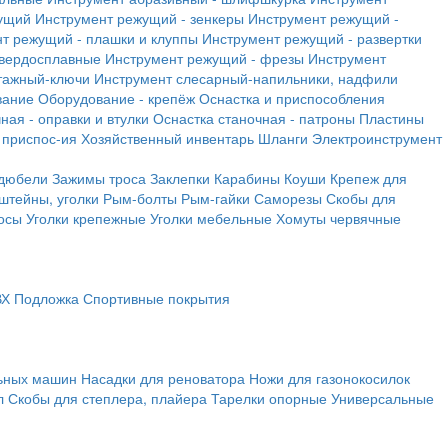
ущий
Инструмент режущий - зенкеры
Инструмент режущий -
т режущий - плашки и клуппы
Инструмент режущий - развертки
твердосплавные
Инструмент режущий - фрезы
Инструмент
тажный-ключи
Инструмент слесарный-напильники, надфили
вание
Оборудование - крепёж
Оснастка и приспособления
ная - оправки и втулки
Оснастка станочная - патроны
Пластины
 приспос-ия
Хозяйственный инвентарь
Шланги
Электроинструмент
 дюбели
Зажимы троса
Заклепки
Карабины
Коуши
Крепеж для
штейны, уголки
Рым-болты
Рым-гайки
Саморезы
Скобы для
осы
Уголки крепежные
Уголки мебельные
Хомуты червячные
ВХ
Подложка
Спортивные покрытия
льных машин
Насадки для реноватора
Ножи для газонокосилок
л
Скобы для степлера, плайера
Тарелки опорные
Универсальные