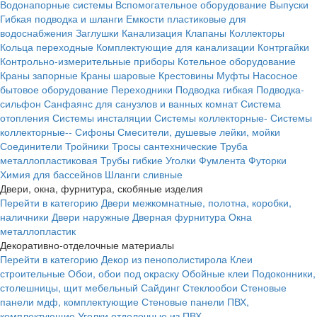
Водонапорные системы
Вспомогательное оборудование
Выпуски
Гибкая подводка и шланги
Емкости пластиковые для
водоснабжения
Заглушки
Канализация
Клапаны
Коллекторы
Кольца переходные
Комплектующие для канализации
Контргайки
Контрольно-измерительные приборы
Котельное оборудование
Краны запорные
Краны шаровые
Крестовины
Муфты
Насосное
бытовое оборудование
Переходники
Подводка гибкая
Подводка-
сильфон
Санфаянс для санузлов и ванных комнат
Система
отопления
Системы инсталяции
Системы коллекторные-
Системы
коллекторные--
Сифоны
Смесители, душевые лейки, мойки
Соединители
Тройники
Тросы сантехнические
Труба
металлопластиковая
Трубы гибкие
Уголки
Фумлента
Футорки
Химия для бассейнов
Шланги сливные
Двери, окна, фурнитура, скобяные изделия
Перейти в категорию
Двери межкомнатные, полотна, коробки,
наличники
Двери наружные
Дверная фурнитура
Окна
металлопластик
Декоративно-отделочные материалы
Перейти в категорию
Декор из пенополистирола
Клеи
строительные
Обои, обои под окраску
Обойные клеи
Подоконники,
столешницы, щит мебельный
Сайдинг
Стеклообои
Стеновые
панели мдф, комплектующие
Стеновые панели ПВХ,
комплектующие
Уголки отделочные из ПВХ