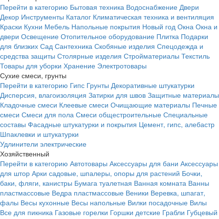
Перейти в категорию
Бытовая техника
Водоснабжение
Двери
Декор
Инструменты
Каталог
Климатическая техника и вентиляция
Краски
Кухни
Мебель
Напольные покрытия
Новый год
Окна
Окна и
двери
Освещение
Отопительное оборудование
Плитка
Подарки
для близких
Сад
Сантехника
Скобяные изделия
Спецодежда и
средства защиты
Столярные изделия
Стройматериалы
Текстиль
Товары для уборки
Хранение
Электротовары
Сухие смеси, грунты
Перейти в категорию
Гипс
Грунты
Декоративные штукатурки
Дисперсия, влагоизоляция
Затирки для швов
Защитные материалы
Кладочные смеси
Клеевые смеси
Очищающие материалы
Печные
смеси
Смеси для пола
Смеси общестроительные
Специальные
составы
Фасадные штукатурки и покрытия
Цемент, гипс, алебастр
Шпаклевки и штукатурки
Удлинители электрические
Хозяйственный
Перейти в категорию
Автотовары
Аксессуары для бани
Аксессуары
для штор
Арки садовые, шпалеры, опоры для растений
Бочки,
баки, фляги, канистры
Бумага туалетная
Ванная комната
Ванны
пластмассовые
Ведра пластмассовые
Веники
Веревка, шпагат,
фалы
Весы кухонные
Весы напольные
Вилки посадочные
Вилы
Все для пикника
Газовые горелки
Горшки детские
Грабли
Губцевый