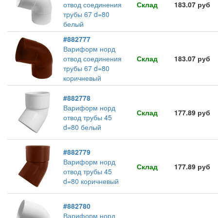
отвод соединения
Склад
183.07 руб
трубы 67 d=80
белый
#882777
Вариформ норд
отвод соединения
Склад
183.07 руб
трубы 67 d=80
коричневый
#882778
Вариформ норд
Склад
177.89 руб
отвод трубы 45
d=80 белый
#882779
Вариформ норд
Склад
177.89 руб
отвод трубы 45
d=80 коричневый
#882780
Вариформ норд