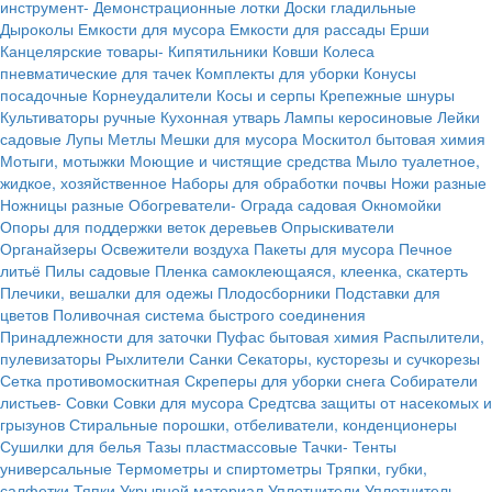
инструмент-
Демонстрационные лотки
Доски гладильные
Дыроколы
Емкости для мусора
Емкости для рассады
Ерши
Канцелярские товары-
Кипятильники
Ковши
Колеса
пневматические для тачек
Комплекты для уборки
Конусы
посадочные
Корнеудалители
Косы и серпы
Крепежные шнуры
Культиваторы ручные
Кухонная утварь
Лампы керосиновые
Лейки
садовые
Лупы
Метлы
Мешки для мусора
Москитол бытовая химия
Мотыги, мотыжки
Моющие и чистящие средства
Мыло туалетное,
жидкое, хозяйственное
Наборы для обработки почвы
Ножи разные
Ножницы разные
Обогреватели-
Ограда садовая
Окномойки
Опоры для поддержки веток деревьев
Опрыскиватели
Органайзеры
Освежители воздуха
Пакеты для мусора
Печное
литьё
Пилы садовые
Пленка самоклеющаяся, клеенка, скатерть
Плечики, вешалки для одежы
Плодосборники
Подставки для
цветов
Поливочная система быстрого соединения
Принадлежности для заточки
Пуфас бытовая химия
Распылители,
пулевизаторы
Рыхлители
Санки
Секаторы, кусторезы и сучкорезы
Сетка противомоскитная
Скреперы для уборки снега
Собиратели
листьев-
Совки
Совки для мусора
Средтсва защиты от насекомых и
грызунов
Стиральные порошки, отбеливатели, конденционеры
Сушилки для белья
Тазы пластмассовые
Тачки-
Тенты
универсальные
Термометры и спиртометры
Тряпки, губки,
салфетки
Тяпки
Укрывной материал
Уплотнители
Уплотнитель