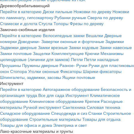
Деревообрабатывающий
Перейти в категорию
Диски пильные
Ножовки по дереву
Ножовки
по ламинату, гипсокартону
Рубанки ручные
Сверла по дереву
Стамески и долота
Стусла
Топоры
Фрезы по дереву
Замочно-скобяные изделия
Перейти в категорию
Велосипедные замки
Вешалки
Дверные
номерки
Доводчики-
Завертки оконные и форточные
Задвижки
Задвижки дверные
Замки врезные
Замки кодовые
Замки навесные
Замки почтовые
Защелки
Комплектующие
Крючки
Механизмы
цилиндровые (личинки для замков)
Петли
Петли накладные
Проушины
Пружины дверные
Разное-
Ручки
Ручки для пластиковых
окон
Стопора
Уголки оконные
Фиксаторы
Шарики-фиксаторы
Шпингалеты, задвижки, засовы
Ящики почтовые
Инструмент
Перейти в категорию
Автогаражное оборудование
Безопасность и
организация труда
Все для сада
Инструмент
Климатическое
оборудование
Клининговое оборудование
Крепеж
Расходные
материалы
Ручной инструмент
Сантехника
Силовая техника
Складское оборудование
Спецодежда и сиз
Станки
Строительное
оборудование
Строительные материалы
Товары для отдыха
Товары для офиса и дома
Электрика и свет
Лако-красочные материалы и грунты