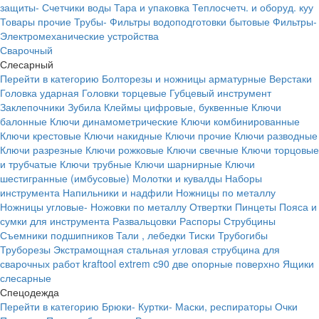
защиты-
Счетчики воды
Тара и упаковка
Теплосчетч. и оборуд. куу
Товары прочие
Трубы-
Фильтры водоподготовки бытовые
Фильтры-
Электромеханические устройства
Сварочный
Слесарный
Перейти в категорию
Болторезы и ножницы арматурные
Верстаки
Головка ударная
Головки торцевые
Губцевый инструмент
Заклепочники
Зубила
Клеймы цифровые, буквенные
Ключи
балонные
Ключи динамометрические
Ключи комбинированные
Ключи крестовые
Ключи накидные
Ключи прочие
Ключи разводные
Ключи разрезные
Ключи рожковые
Ключи свечные
Ключи торцовые
и трубчатые
Ключи трубные
Ключи шарнирные
Ключи
шестигранные (имбусовые)
Молотки и кувалды
Наборы
инструмента
Напильники и надфили
Ножницы по металлу
Ножницы угловые-
Ножовки по металлу
Отвертки
Пинцеты
Пояса и
сумки для инструмента
Развальцовки
Распоры
Струбцины
Съемники подшипников
Тали , лебедки
Тиски
Трубогибы
Труборезы
Экстрамощная стальная угловая струбцина для
сварочных работ kraftool extrem c90 две опорные поверхно
Ящики
слесарные
Спецодежда
Перейти в категорию
Брюки-
Куртки-
Маски, респираторы
Очки