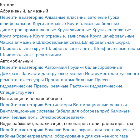
Каталог
Абразивный, алмазный
Перейти в категорию
Алмазные пластины заточные
Губка
шлифовальная
Круги алмазные
Круги алмазные больших
диаметров промышленные
Круги зачистные
Круги лепестковые
Круги отрезные
Круги отрезные, зачистные
Круги шлифовальные
Чашки алмазные
Шлифовальная сетка
Шлифовальная шкурка
Шлифовальные круги
Шлифовальные ленты
Шлифовальные листы
Шлифовальные треугольники
Автомобильный
Перейти в категорию
Автохимия
Грузики балансировочные
Домкраты
Запчасти для грузовых машин
Инструмент для кузовного
ремонта, аксессуары
Правки автомобильные
Прессы
гидравлические
Прессы реечные
Растяжки гидравлические
Специнструмент
Вентиляция и электрообогрев
Перейти в категорию
Вентиляторы
Вентиляционные решетки
Вентиляционные системы
Кабели для обогрева труб
Камины и
печи
Теплые полы
Электрообогреватели
Водоснабжение, канализация, водонагреватели, радиаторы, газ
Перейти в категорию
Бочонки
Ванны, экраны для ванн, душевые
кабины
Водонагреватели, оборудование для сжиженного газа