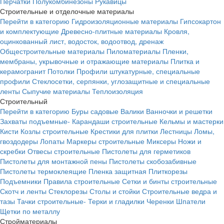
Перчатки
Полукомбинезоны
Рукавицы
Строительные и отделочные материалы
Перейти в категорию
Гидроизоляционные материалы
Гипсокартон
и комплектующие
Древесно-плитные материалы
Кровля,
оцинкованный лист, водосток, водоотвод, дренаж
Общестроительные материалы
Пиломатериалы
Пленки,
мембраны, укрывочные и отражающие материалы
Плитка и
керамогранит
Потолки
Профили штукатурные, специальные
профили
Стеклосетки, серпянки, углозащитные и специальные
ленты
Сыпучие материалы
Теплоизоляция
Строительный
Перейти в категорию
Буры садовые
Валики
Ванночки и решетки
Захваты подъемные-
Карандаши строительные
Кельмы и мастерки
Кисти
Козлы строительные
Крестики для плитки
Лестницы
Ломы,
гвоздодеры
Лопаты
Маркеры строительные
Миксеры
Ножи и
скребки
Отвесы строительные
Пистолеты для герметиков
Пистолеты для монтажной пены
Пистолеты скобозабивные
Пистолеты термоклеящие
Пленка защитная
Плиткорезы
Подъемники
Правила строительные
Сетки и бинты строительные
Скотч и ленты
Стеклорезы
Столы и стойки
Строительные ведра и
тазы
Тачки строительные-
Терки и гладилки
Черенки
Шпатели
Щетки по металлу
Стройматериалы