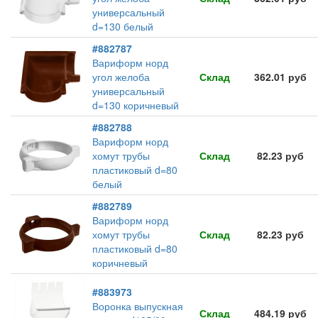
универсальный
d=130 белый
#882787
Вариформ норд
угол желоба
Склад
362.01 руб
универсальный
d=130 коричневый
#882788
Вариформ норд
хомут трубы
Склад
82.23 руб
пластиковый d=80
белый
#882789
Вариформ норд
хомут трубы
Склад
82.23 руб
пластиковый d=80
коричневый
#883973
Воронка выпускная
Склад
484.19 руб