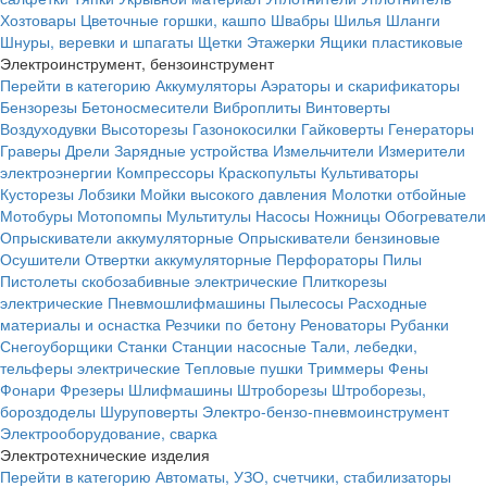
Хозтовары
Цветочные горшки, кашпо
Швабры
Шилья
Шланги
Шнуры, веревки и шпагаты
Щетки
Этажерки
Ящики пластиковые
Электроинструмент, бензоинструмент
Перейти в категорию
Аккумуляторы
Аэраторы и скарификаторы
Бензорезы
Бетоносмесители
Виброплиты
Винтоверты
Воздуходувки
Высоторезы
Газонокосилки
Гайковерты
Генераторы
Граверы
Дрели
Зарядные устройства
Измельчители
Измерители
электроэнергии
Компрессоры
Краскопульты
Культиваторы
Кусторезы
Лобзики
Мойки высокого давления
Молотки отбойные
Мотобуры
Мотопомпы
Мультитулы
Насосы
Ножницы
Обогреватели
Опрыскиватели аккумуляторные
Опрыскиватели бензиновые
Осушители
Отвертки аккумуляторные
Перфораторы
Пилы
Пистолеты скобозабивные электрические
Плиткорезы
электрические
Пневмошлифмашины
Пылесосы
Расходные
материалы и оснастка
Резчики по бетону
Реноваторы
Рубанки
Снегоуборщики
Станки
Станции насосные
Тали, лебедки,
тельферы электрические
Тепловые пушки
Триммеры
Фены
Фонари
Фрезеры
Шлифмашины
Штроборезы
Штроборезы,
бороздоделы
Шуруповерты
Электро-бензо-пневмоинструмент
Электрооборудование, сварка
Электротехнические изделия
Перейти в категорию
Автоматы, УЗО, счетчики, стабилизаторы