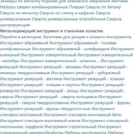
Зенкеры по металлу
Коронки для алмазного сверления
Метчики
Наборы сверел комбинированные
Плашки
Сверла по бетону
Сверла по металлу
Сверла по стеклу и кафелю
Сверла
универсальные
Сверла универсальные опалубочные
Сверла
центрирующие
Металлорежущий инструмент и станочная оснастка
Перейти в категорию
Заготовки для резцов и осевого инструмента
Инструмент абразивный
Инструмент абразивный - головки
шлифовальные
Инструмент абразивный - шлифшкурка
Инструмент
алмазный
Инструмент измерительный
Инструмент измерительный
- калибры
Инструмент измерительный - штанген...
Инструмент
режущий
Инструмент режущий - зенкеры
Инструмент режущий -
зенкеры твердосплавные
Инструмент режущий - зуборезный
Инструмент режущий - метчики
Инструмент режущий - плашки
Инструмент режущий - плашки и клуппы
Инструмент режущий -
развертки
Инструмент режущий - резцы
Инструмент режущий -
сверла
Инструмент режущий - сверла кольцевые
Инструмент
режущий - сверла твердосплавные
Инструмент режущий - фрезы
Инструмент режущий - фрезы твердоспл-ные
Инструмент
слесарно-монтажный
Инструмент слесарно-монтажный-биты
Инструмент слесарно-монтажный-ключи
Инструмент слесарный-
напильники, надфили
Инструмент строительный
Инструмент
строительный-деревообработка
Наборы инструмента
Наборы