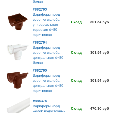
белая
#882763
Вариформ норд
воронка желоба
Склад
301.54 руб
универсальная
торцевая d=80
коричневая
#882764
Вариформ норд
воронка желоба
Склад
301.54 руб
центральная d=80
белая
#882765
Вариформ норд
воронка желоба
Склад
301.54 руб
центральная d=80
коричневая
#884374
Вариформ норд
Склад
470.30 руб
желоб водосточный