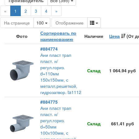
Toggle Dropdown
Производитель
Все (395)
(current)
«
1
2
3
4
»
Toggle Dropdown
Toggle Dropdown
На странице
100
Отображение
Сортировать по
Фото
Наличие
Цена
(От д
наименованию
#884774
Ани пласт трап
пласт. н/
регул.гориз.
Склад
1 064.94 руб
d=110мм
150х150мм, с
металл.решеткой,
гидрозатвор. ta1112
#884775
Ани пласт трап
пласт. н/
регул.гориз.
Склад
661.41 руб
d=50мм
100х100мм, с