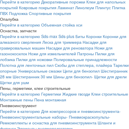
Перейти в категорию
Декоративные порожки
Клеи для напольных
покрытий
Ковровые покрытия
Ламинат
Линолеум
Плинтус
Плитка
ПВХ
Подложка
Спортивные покрытия
Опалубка
Перейти в категорию
Объемная стойка хси
Оснастка, запчасти
Перейти в категорию
Sds-max
Sds-plus
Биты
Коронки
Коронки для
алмазного сверления
Леска для триммера
Насадки для
гравировальных машин
Насадки для реноватора
Ножи для
газонокосилок
Ножи для измельчителей
Патроны
Пилки для
лобзика
Пилки для ножовки
Полировальные принадлежности
Полотна для ленточных пил
Скобы для степлера, плайера
Тарелки
опорные
Универсальные смазки
Цепи для бензопил
Шестигранник
28 мм
Шестигранник 30 мм
Шины для бензопил-
Щетки для дрели
Щетки для ушм
Пены, герметики, клеи строительные
Перейти в категорию
Герметики
Жидкие гвозди
Клеи строительные
Монтажные пены
Пена монтажная
Пневмоинструмент
Перейти в категорию
Для компрессоров и пневмоинструмента-
Пневмоинструментальные наборы-
Пневмокраскопульты-
Ремкомплекты и оснастка для пневмоинструмента
Шланги и
фитинги
Элементы пневмоподготовки