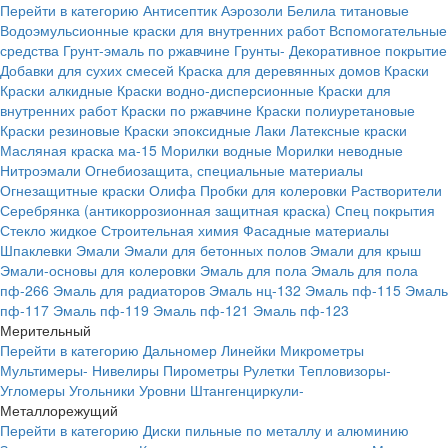
Перейти в категорию
Антисептик
Аэрозоли
Белила титановые
Водоэмульсионные краски для внутренних работ
Вспомогательные
средства
Грунт-эмаль по ржавчине
Грунты-
Декоративное покрытие
Добавки для сухих смесей
Краска для деревянных домов
Краски
Краски алкидные
Краски водно-дисперсионные
Краски для
внутренних работ
Краски по ржавчине
Краски полиуретановые
Краски резиновые
Краски эпоксидные
Лаки
Латексные краски
Масляная краска ма-15
Морилки водные
Морилки неводные
Нитроэмали
Огнебиозащита, специальные материалы
Огнезащитные краски
Олифа
Пробки для колеровки
Растворители
Серебрянка (антикоррозионная защитная краска)
Спец покрытия
Стекло жидкое
Строительная химия
Фасадные материалы
Шпаклевки
Эмали
Эмали для бетонных полов
Эмали для крыш
Эмали-основы для колеровки
Эмаль для пола
Эмаль для пола
пф-266
Эмаль для радиаторов
Эмаль нц-132
Эмаль пф-115
Эмаль
пф-117
Эмаль пф-119
Эмаль пф-121
Эмаль пф-123
Мерительный
Перейти в категорию
Дальномер
Линейки
Микрометры
Мультимеры-
Нивелиры
Пирометры
Рулетки
Тепловизоры-
Угломеры
Угольники
Уровни
Штангенциркули-
Металлорежущий
Перейти в категорию
Диски пильные по металлу и алюминию