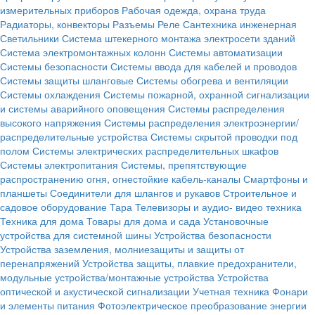
измерительных приборов
Рабочая одежда, охрана труда
Радиаторы, конвекторы
Разъемы
Реле
Сантехника инженерная
Светильники
Система штекерного монтажа электросети зданий
Система электромонтажных колонн
Системы автоматизации
Системы безопасности
Системы ввода для кабелей и проводов
Системы защиты шланговые
Системы обогрева и вентиляции
Системы охлаждения
Системы пожарной, охранной сигнализации
и системы аварийного оповещения
Системы распределения
высокого напряжения
Системы распределения электроэнергии/
распределительные устройства
Системы скрытой проводки под
полом
Системы электрических распределительных шкафов
Системы электропитания
Системы, препятствующие
распространению огня, огнестойкие кабель-каналы
Смартфоны и
планшеты
Соединители для шлангов и рукавов
Строительное и
садовое оборудование
Тара
Телевизоры и аудио- видео техника
Техника для дома
Товары для дома и сада
Установочные
устройства для системной шины
Устройства безопасности
Устройства заземления, молниезащиты и защиты от
перенапряжений
Устройства защиты, плавкие предохранители,
модульные устройства/монтажные устройства
Устройства
оптической и акустической сигнализации
Учетная техника
Фонари
и элементы питания
Фотоэлектрическое преобразование энергии