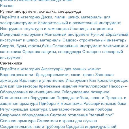
Разное
Ручной инструмент, оснастка, спецодежда
Перейти в категорию
Диски, пилки, шлиф. материалы для
электроинструмент
Измерительный и разметочный инструмент
Инструмент штукатура и каменщика
Лестницы и стремянки
Малярный инструмент
Монтажный инструмент
Ручной абразивный
инструмент и шлиф. материалы
Садово- строительный инвентарь
Сверла, буры, фрезы,биты
Специальный инструмент плиточника и
сантехника
Средства защиты, спецодежда
Столярно-слесарный
инструмент
Сантехника
Перейти в категорию
Аксессуары для ванных комнат
Водонагреватели-
Дождеприемники, люки, трапы
Запорная
арматура
Изоляция и уплотнение
Инструмент
Кип
Комплектующие
для кип
Конвекторы
Крепежные изделия
Металлопрокат
Насосы---
Оборудование вентиляционное
Оборудование пожарное
Отопительное оборудование
Подводка гибкая, шланги
Предохр. и
защитная арматура
Приборы и механизмы
Расширительные баки-
Регулирующая арматура
Санитарно-технические приборы
Сварочное оборудование
Система отопления "теплый пол"
Сливная арматура
Смесители и краны для с/узлов
Соединительные части трубопров
Средства индивидуальной