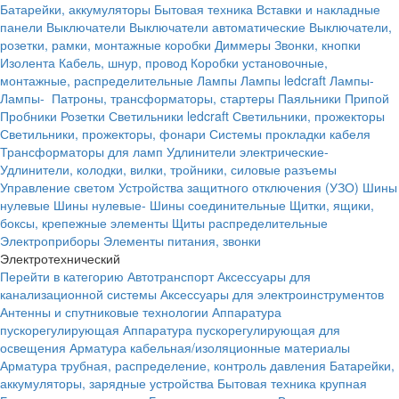
Батарейки, аккумуляторы
Бытовая техника
Вставки и накладные
панели
Выключатели
Выключатели автоматические
Выключатели,
розетки, рамки, монтажные коробки
Диммеры
Звонки, кнопки
Изолента
Кабель, шнур, провод
Коробки установочные,
монтажные, распределительные
Лампы
Лампы ledcraft
Лампы-
Лампы-
Патроны, трансформаторы, стартеры
Паяльники
Припой
Пробники
Розетки
Светильники ledcraft
Светильники, прожекторы
Светильники, прожекторы, фонари
Системы прокладки кабеля
Трансформаторы для ламп
Удлинители электрические-
Удлинители, колодки, вилки, тройники, силовые разъемы
Управление светом
Устройства защитного отключения (УЗО)
Шины
нулевые
Шины нулевые-
Шины соединительные
Щитки, ящики,
боксы, крепежные элементы
Щиты распределительные
Электроприборы
Элементы питания, звонки
Электротехнический
Перейти в категорию
Автотранспорт
Аксессуары для
канализационной системы
Аксессуары для электроинструментов
Антенны и спутниковые технологии
Аппаратура
пускорегулирующая
Аппаратура пускорегулирующая для
освещения
Арматура кабельная/изоляционные материалы
Арматура трубная, распределение, контроль давления
Батарейки,
аккумуляторы, зарядные устройства
Бытовая техника крупная