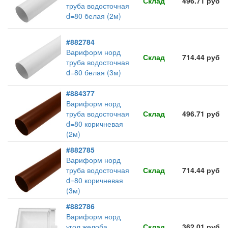
Склад
496.71 руб
труба водосточная
d=80 белая (2м)
#882784
Вариформ норд
Склад
714.44 руб
труба водосточная
d=80 белая (3м)
#884377
Вариформ норд
труба водосточная
Склад
496.71 руб
d=80 коричневая
(2м)
#882785
Вариформ норд
труба водосточная
Склад
714.44 руб
d=80 коричневая
(3м)
#882786
Вариформ норд
угол желоба
Склад
362.01 руб