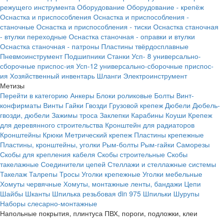
режущего инструмента
Оборудование
Оборудование - крепёж
Оснастка и приспособления
Оснастка и приспособления -
станочные
Оснастка и приспособления - тиски
Оснастка станочная
- втулки переходные
Оснастка станочная - оправки и втулки
Оснастка станочная - патроны
Пластины твёрдосплавные
Пневмоинструмент
Подшипники
Станки
Усп- 8 универсально-
сборочные приспос-ия
Усп-12 универсально-сборочные приспос-
ия
Хозяйственный инвентарь
Шланги
Электроинструмент
Метизы
Перейти в категорию
Анкеры
Блоки роликовые
Болты
Винт-
конфирматы
Винты
Гайки
Гвозди
Грузовой крепеж
Дюбели
Дюбель-
гвозди, дюбели
Зажимы троса
Заклепки
Карабины
Коуши
Крепеж
для деревянного строительства
Кронштейн для радиаторов
Кронштейны
Крюки
Метрический крепеж
Пластины крепежные
Пластины, кронштейны, уголки
Рым-болты
Рым-гайки
Саморезы
Скобы для крепления кабеля
Скобы строительные
Скобы
такелажные
Соединители цепей
Стеллажи и стеллажные системы
Такелаж
Талрепы
Тросы
Уголки крепежные
Уголки мебельные
Хомуты червячные
Хомуты, монтажные ленты, бандажи
Цепи
Шайбы
Шканты
Шпилька резьбовая din 975
Шпильки
Шурупы
Наборы слесарно-монтажные
Напольные покрытия, плинтуса ПВХ, пороги, подложки, клеи