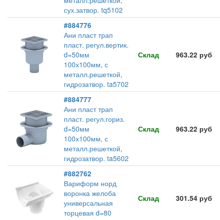
металл.решеткой,
сух.затвор. tq5102
#884776
Ани пласт трап
пласт. регул.вертик.
d=50мм
Склад
963.22 руб
100х100мм, с
металл.решеткой,
гидрозатвор. ta5702
#884777
Ани пласт трап
пласт. регул.гориз.
d=50мм
Склад
963.22 руб
100х100мм, с
металл.решеткой,
гидрозатвор. ta5602
#882762
Вариформ норд
воронка желоба
Склад
301.54 руб
универсальная
торцевая d=80