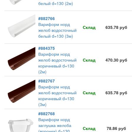
белый d=130 (2м)
#882766
Вариформ норд
Склад
635.78 руб
желоб водосточный
белый d=130 (3м)
#884375
Вариформ норд
желоб водосточный
Склад
470.30 руб
коричневый d=130
(2м)
#882767
Вариформ норд
желоб водосточный
Склад
635.78 руб
коричневый d=130
(3м)
#882768
Вариформ норд
заглушка желоба
Склад
78.86 руб
(воронки) d=130