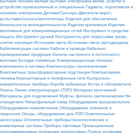
Бытовая техника мелкая
Бытовая электроника
Вилки, розетки и
устройства промышленные и специальные
Гаджеты, портативная и
носимая электроника
Датчики/Сенсоры
Двигатели ворот,
рольставен/насосы/вентиляторы
Изделия для обеспечения
безопасности жизнедеятельности
Изделия крепежные
Изделия
монтажные для коммуникационных сетей
Инструмент и средства
защиты
Инструмент ручной
Инструменты для опрессовки, резки,
снятия изоляции
Источники света
Источники света светодиодные
Кабеленесущие системы
Кабели и провода
Кабельно-
проводниковая продукция
Каналы настенного и потолочного
монтажа
Колодки клеммные
Коммуникационная техника/
компоненты и системы
Компенсаторы сантехнические
Комплектные трансформаторные подстанции
Компьютерная
техника
Компьютерные и телефонные сети
Контрольно-
измерительные приборы
Короба кабельные
Котлы и обогреватели
Лампы
Линии электропередач (ЛЭП)
Материал монтажный
Материалы для подключения
Муфты, фитинги сантехнические
Не
определено
Непрофильный товар
Оборудование высоковольтное
Оборудование низковольтное
Оборудование паяльное и
сварочное
Опоры, оборудование для ЛЭП
Осветительные
аксессуары
Отопительные приборы/технологические и
инженерные системы
Приборы световые
Промышленные
программируемые логические контроллеры
Пункты установки