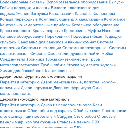
Водонапорные системы
Вспомогательное оборудование
Выпуски
Гибкая подводка и шланги
Емкости пластиковые для
водоснабжения
Заглушки
Канализация
Клапаны
Коллекторы
Кольца переходные
Комплектующие для канализации
Контргайки
Контрольно-измерительные приборы
Котельное оборудование
Краны запорные
Краны шаровые
Крестовины
Муфты
Насосное
бытовое оборудование
Переходники
Подводка гибкая
Подводка-
сильфон
Санфаянс для санузлов и ванных комнат
Система
отопления
Системы инсталяции
Системы коллекторные-
Системы
коллекторные--
Сифоны
Смесители, душевые лейки, мойки
Соединители
Тройники
Тросы сантехнические
Труба
металлопластиковая
Трубы гибкие
Уголки
Фумлента
Футорки
Химия для бассейнов
Шланги сливные
Двери, окна, фурнитура, скобяные изделия
Перейти в категорию
Двери межкомнатные, полотна, коробки,
наличники
Двери наружные
Дверная фурнитура
Окна
металлопластик
Декоративно-отделочные материалы
Перейти в категорию
Декор из пенополистирола
Клеи
строительные
Обои, обои под окраску
Обойные клеи
Подоконники,
столешницы, щит мебельный
Сайдинг
Стеклообои
Стеновые
панели мдф, комплектующие
Стеновые панели ПВХ,
комплектующие
Уголки отделочные из ПВХ