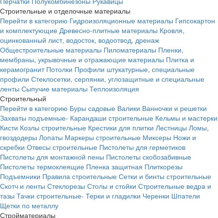
Перчатки
Полукомбинезоны
Рукавицы
Строительные и отделочные материалы
Перейти в категорию
Гидроизоляционные материалы
Гипсокартон
и комплектующие
Древесно-плитные материалы
Кровля,
оцинкованный лист, водосток, водоотвод, дренаж
Общестроительные материалы
Пиломатериалы
Пленки,
мембраны, укрывочные и отражающие материалы
Плитка и
керамогранит
Потолки
Профили штукатурные, специальные
профили
Стеклосетки, серпянки, углозащитные и специальные
ленты
Сыпучие материалы
Теплоизоляция
Строительный
Перейти в категорию
Буры садовые
Валики
Ванночки и решетки
Захваты подъемные-
Карандаши строительные
Кельмы и мастерки
Кисти
Козлы строительные
Крестики для плитки
Лестницы
Ломы,
гвоздодеры
Лопаты
Маркеры строительные
Миксеры
Ножи и
скребки
Отвесы строительные
Пистолеты для герметиков
Пистолеты для монтажной пены
Пистолеты скобозабивные
Пистолеты термоклеящие
Пленка защитная
Плиткорезы
Подъемники
Правила строительные
Сетки и бинты строительные
Скотч и ленты
Стеклорезы
Столы и стойки
Строительные ведра и
тазы
Тачки строительные-
Терки и гладилки
Черенки
Шпатели
Щетки по металлу
Стройматериалы