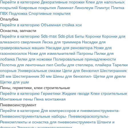
Перейти в категорию
Декоративные порожки
Клеи для напольных
покрытий
Ковровые покрытия
Ламинат
Линолеум
Плинтус
Плитка
ПВХ
Подложка
Спортивные покрытия
Опалубка
Перейти в категорию
Объемная стойка хси
Оснастка, запчасти
Перейти в категорию
Sds-max
Sds-plus
Биты
Коронки
Коронки для
алмазного сверления
Леска для триммера
Насадки для
гравировальных машин
Насадки для реноватора
Ножи для
газонокосилок
Ножи для измельчителей
Патроны
Пилки для
лобзика
Пилки для ножовки
Полировальные принадлежности
Полотна для ленточных пил
Скобы для степлера, плайера
Тарелки
опорные
Универсальные смазки
Цепи для бензопил
Шестигранник
28 мм
Шестигранник 30 мм
Шины для бензопил-
Щетки для дрели
Щетки для ушм
Пены, герметики, клеи строительные
Перейти в категорию
Герметики
Жидкие гвозди
Клеи строительные
Монтажные пены
Пена монтажная
Пневмоинструмент
Перейти в категорию
Для компрессоров и пневмоинструмента-
Пневмоинструментальные наборы-
Пневмокраскопульты-
Ремкомплекты и оснастка для пневмоинструмента
Шланги и
фитинги
Элементы пневмоподготовки