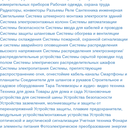
измерительных приборов
Рабочая одежда, охрана труда
Радиаторы, конвекторы
Разъемы
Реле
Сантехника инженерная
Светильники
Система штекерного монтажа электросети зданий
Система электромонтажных колонн
Системы автоматизации
Системы безопасности
Системы ввода для кабелей и проводов
Системы защиты шланговые
Системы обогрева и вентиляции
Системы охлаждения
Системы пожарной, охранной сигнализации
и системы аварийного оповещения
Системы распределения
высокого напряжения
Системы распределения электроэнергии/
распределительные устройства
Системы скрытой проводки под
полом
Системы электрических распределительных шкафов
Системы электропитания
Системы, препятствующие
распространению огня, огнестойкие кабель-каналы
Смартфоны и
планшеты
Соединители для шлангов и рукавов
Строительное и
садовое оборудование
Тара
Телевизоры и аудио- видео техника
Техника для дома
Товары для дома и сада
Установочные
устройства для системной шины
Устройства безопасности
Устройства заземления, молниезащиты и защиты от
перенапряжений
Устройства защиты, плавкие предохранители,
модульные устройства/монтажные устройства
Устройства
оптической и акустической сигнализации
Учетная техника
Фонари
и элементы питания
Фотоэлектрическое преобразование энергии