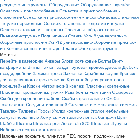
режущего инструмента
Оборудование
Оборудование - крепёж
Оснастка и приспособления
Оснастка и приспособления -
станочные
Оснастка и приспособления - тиски
Оснастка станочная
- втулки переходные
Оснастка станочная - оправки и втулки
Оснастка станочная - патроны
Пластины твёрдосплавные
Пневмоинструмент
Подшипники
Станки
Усп- 8 универсально-
сборочные приспос-ия
Усп-12 универсально-сборочные приспос-
ия
Хозяйственный инвентарь
Шланги
Электроинструмент
Метизы
Перейти в категорию
Анкеры
Блоки роликовые
Болты
Винт-
конфирматы
Винты
Гайки
Гвозди
Грузовой крепеж
Дюбели
Дюбель-
гвозди, дюбели
Зажимы троса
Заклепки
Карабины
Коуши
Крепеж
для деревянного строительства
Кронштейн для радиаторов
Кронштейны
Крюки
Метрический крепеж
Пластины крепежные
Пластины, кронштейны, уголки
Рым-болты
Рым-гайки
Саморезы
Скобы для крепления кабеля
Скобы строительные
Скобы
такелажные
Соединители цепей
Стеллажи и стеллажные системы
Такелаж
Талрепы
Тросы
Уголки крепежные
Уголки мебельные
Хомуты червячные
Хомуты, монтажные ленты, бандажи
Цепи
Шайбы
Шканты
Шпилька резьбовая din 975
Шпильки
Шурупы
Наборы слесарно-монтажные
Напольные покрытия, плинтуса ПВХ, пороги, подложки, клеи