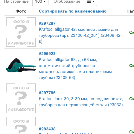
Toggle Dropdown
Toggle Dropdown
На странице
100
Отображение
Фото
Сортировать по наименованию
На
#297287
Kraftool alligator-42, сменное лезвие для
С
трубореза (арт. 23406-42_z01) (23406-42-
s)
#296923
Kraftool alligator-63, до 63 мм,
автоматический труборез по
С
металлопластиковым и пластиковым
трубам (23408-63)
#297786
Kraftool inox-30, 3-30 мм, на подшипниках,
С
труборез для нержавеющей стали (23932)
#283438
С