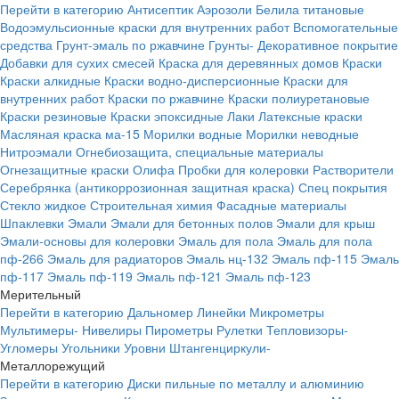
Перейти в категорию
Антисептик
Аэрозоли
Белила титановые
Водоэмульсионные краски для внутренних работ
Вспомогательные
средства
Грунт-эмаль по ржавчине
Грунты-
Декоративное покрытие
Добавки для сухих смесей
Краска для деревянных домов
Краски
Краски алкидные
Краски водно-дисперсионные
Краски для
внутренних работ
Краски по ржавчине
Краски полиуретановые
Краски резиновые
Краски эпоксидные
Лаки
Латексные краски
Масляная краска ма-15
Морилки водные
Морилки неводные
Нитроэмали
Огнебиозащита, специальные материалы
Огнезащитные краски
Олифа
Пробки для колеровки
Растворители
Серебрянка (антикоррозионная защитная краска)
Спец покрытия
Стекло жидкое
Строительная химия
Фасадные материалы
Шпаклевки
Эмали
Эмали для бетонных полов
Эмали для крыш
Эмали-основы для колеровки
Эмаль для пола
Эмаль для пола
пф-266
Эмаль для радиаторов
Эмаль нц-132
Эмаль пф-115
Эмаль
пф-117
Эмаль пф-119
Эмаль пф-121
Эмаль пф-123
Мерительный
Перейти в категорию
Дальномер
Линейки
Микрометры
Мультимеры-
Нивелиры
Пирометры
Рулетки
Тепловизоры-
Угломеры
Угольники
Уровни
Штангенциркули-
Металлорежущий
Перейти в категорию
Диски пильные по металлу и алюминию