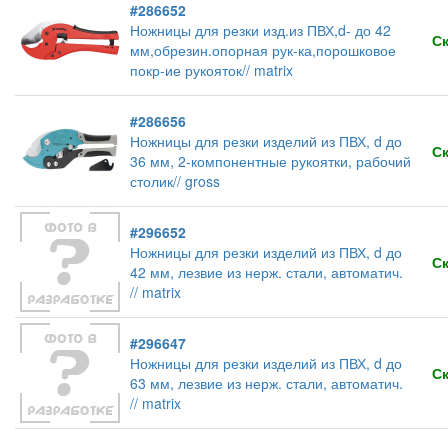
#286652
Ножницы для резки изд.из ПВХ,d- до 42
С
мм,обрезин.опорная рук-ка,порошковое
покр-ие рукояток// matrix
#286656
Ножницы для резки изделий из ПВХ, d до
С
36 мм, 2-компонентные рукоятки, рабочий
столик// gross
#296652
Ножницы для резки изделий из ПВХ, d до
С
42 мм, лезвие из нерж. стали, автоматич.
// matrix
#296647
Ножницы для резки изделий из ПВХ, d до
С
63 мм, лезвие из нерж. стали, автоматич.
// matrix