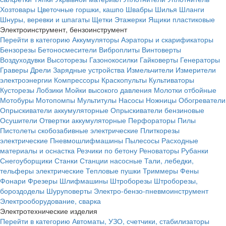
Хозтовары
Цветочные горшки, кашпо
Швабры
Шилья
Шланги
Шнуры, веревки и шпагаты
Щетки
Этажерки
Ящики пластиковые
Электроинструмент, бензоинструмент
Перейти в категорию
Аккумуляторы
Аэраторы и скарификаторы
Бензорезы
Бетоносмесители
Виброплиты
Винтоверты
Воздуходувки
Высоторезы
Газонокосилки
Гайковерты
Генераторы
Граверы
Дрели
Зарядные устройства
Измельчители
Измерители
электроэнергии
Компрессоры
Краскопульты
Культиваторы
Кусторезы
Лобзики
Мойки высокого давления
Молотки отбойные
Мотобуры
Мотопомпы
Мультитулы
Насосы
Ножницы
Обогреватели
Опрыскиватели аккумуляторные
Опрыскиватели бензиновые
Осушители
Отвертки аккумуляторные
Перфораторы
Пилы
Пистолеты скобозабивные электрические
Плиткорезы
электрические
Пневмошлифмашины
Пылесосы
Расходные
материалы и оснастка
Резчики по бетону
Реноваторы
Рубанки
Снегоуборщики
Станки
Станции насосные
Тали, лебедки,
тельферы электрические
Тепловые пушки
Триммеры
Фены
Фонари
Фрезеры
Шлифмашины
Штроборезы
Штроборезы,
бороздоделы
Шуруповерты
Электро-бензо-пневмоинструмент
Электрооборудование, сварка
Электротехнические изделия
Перейти в категорию
Автоматы, УЗО, счетчики, стабилизаторы