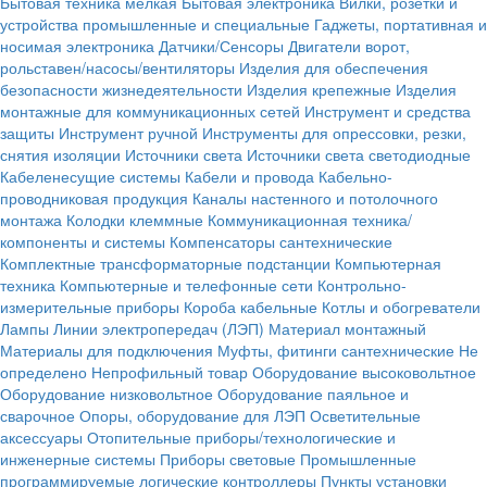
Бытовая техника мелкая
Бытовая электроника
Вилки, розетки и
устройства промышленные и специальные
Гаджеты, портативная и
носимая электроника
Датчики/Сенсоры
Двигатели ворот,
рольставен/насосы/вентиляторы
Изделия для обеспечения
безопасности жизнедеятельности
Изделия крепежные
Изделия
монтажные для коммуникационных сетей
Инструмент и средства
защиты
Инструмент ручной
Инструменты для опрессовки, резки,
снятия изоляции
Источники света
Источники света светодиодные
Кабеленесущие системы
Кабели и провода
Кабельно-
проводниковая продукция
Каналы настенного и потолочного
монтажа
Колодки клеммные
Коммуникационная техника/
компоненты и системы
Компенсаторы сантехнические
Комплектные трансформаторные подстанции
Компьютерная
техника
Компьютерные и телефонные сети
Контрольно-
измерительные приборы
Короба кабельные
Котлы и обогреватели
Лампы
Линии электропередач (ЛЭП)
Материал монтажный
Материалы для подключения
Муфты, фитинги сантехнические
Не
определено
Непрофильный товар
Оборудование высоковольтное
Оборудование низковольтное
Оборудование паяльное и
сварочное
Опоры, оборудование для ЛЭП
Осветительные
аксессуары
Отопительные приборы/технологические и
инженерные системы
Приборы световые
Промышленные
программируемые логические контроллеры
Пункты установки