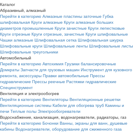
Каталог
Абразивный, алмазный
Перейти в категорию
Алмазные пластины заточные
Губка
шлифовальная
Круги алмазные
Круги алмазные больших
диаметров промышленные
Круги зачистные
Круги лепестковые
Круги отрезные
Круги отрезные, зачистные
Круги шлифовальные
Чашки алмазные
Шлифовальная сетка
Шлифовальная шкурка
Шлифовальные круги
Шлифовальные ленты
Шлифовальные листы
Шлифовальные треугольники
Автомобильный
Перейти в категорию
Автохимия
Грузики балансировочные
Домкраты
Запчасти для грузовых машин
Инструмент для кузовного
ремонта, аксессуары
Правки автомобильные
Прессы
гидравлические
Прессы реечные
Растяжки гидравлические
Специнструмент
Вентиляция и электрообогрев
Перейти в категорию
Вентиляторы
Вентиляционные решетки
Вентиляционные системы
Кабели для обогрева труб
Камины и
печи
Теплые полы
Электрообогреватели
Водоснабжение, канализация, водонагреватели, радиаторы, газ
Перейти в категорию
Бочонки
Ванны, экраны для ванн, душевые
кабины
Водонагреватели, оборудование для сжиженного газа