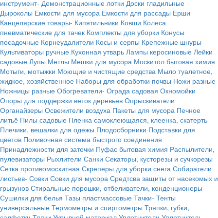
инструмент-
Демонстрационные лотки
Доски гладильные
Дыроколы
Емкости для мусора
Емкости для рассады
Ерши
Канцелярские товары-
Кипятильники
Ковши
Колеса
пневматические для тачек
Комплекты для уборки
Конусы
посадочные
Корнеудалители
Косы и серпы
Крепежные шнуры
Культиваторы ручные
Кухонная утварь
Лампы керосиновые
Лейки
садовые
Лупы
Метлы
Мешки для мусора
Москитол бытовая химия
Мотыги, мотыжки
Моющие и чистящие средства
Мыло туалетное,
жидкое, хозяйственное
Наборы для обработки почвы
Ножи разные
Ножницы разные
Обогреватели-
Ограда садовая
Окномойки
Опоры для поддержки веток деревьев
Опрыскиватели
Органайзеры
Освежители воздуха
Пакеты для мусора
Печное
литьё
Пилы садовые
Пленка самоклеющаяся, клеенка, скатерть
Плечики, вешалки для одежы
Плодосборники
Подставки для
цветов
Поливочная система быстрого соединения
Принадлежности для заточки
Пуфас бытовая химия
Распылители,
пулевизаторы
Рыхлители
Санки
Секаторы, кусторезы и сучкорезы
Сетка противомоскитная
Скреперы для уборки снега
Собиратели
листьев-
Совки
Совки для мусора
Средтсва защиты от насекомых и
грызунов
Стиральные порошки, отбеливатели, конденционеры
Сушилки для белья
Тазы пластмассовые
Тачки-
Тенты
универсальные
Термометры и спиртометры
Тряпки, губки,
салфетки
Тяпки
Укрывной материал
Уплотнители
Уплотнитель