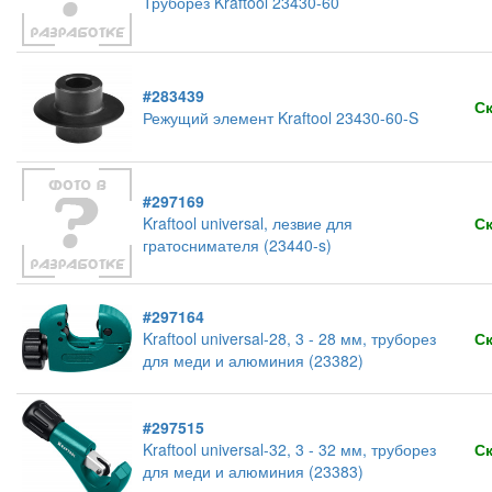
Труборез Kraftool 23430-60
#283439
С
Режущий элемент Kraftool 23430-60-S
#297169
Kraftool universal, лезвие для
С
гратоснимателя (23440-s)
#297164
Kraftool universal-28, 3 - 28 мм, труборез
С
для меди и алюминия (23382)
#297515
Kraftool universal-32, 3 - 32 мм, труборез
С
для меди и алюминия (23383)