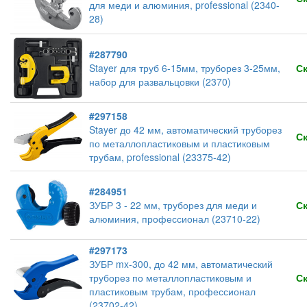
для меди и алюминия, professional (2340-
28)
#287790
Stayer для труб 6-15мм, труборез 3-25мм,
С
набор для развальцовки (2370)
#297158
Stayer до 42 мм, автоматический труборез
С
по металлопластиковым и пластиковым
трубам, professional (23375-42)
#284951
ЗУБР 3 - 22 мм, труборез для меди и
С
алюминия, профессионал (23710-22)
#297173
ЗУБР mx-300, до 42 мм, автоматический
труборез по металлопластиковым и
С
пластиковым трубам, профессионал
(23702-42)