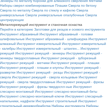
Зенкеры по металлу
Коронки для алмазного сверления
Метчики
Наборы сверел комбинированные
Плашки
Сверла по бетону
Сверла по металлу
Сверла по стеклу и кафелю
Сверла
универсальные
Сверла универсальные опалубочные
Сверла
центрирующие
Металлорежущий инструмент и станочная оснастка
Перейти в категорию
Заготовки для резцов и осевого инструмента
Инструмент абразивный
Инструмент абразивный - головки
шлифовальные
Инструмент абразивный - шлифшкурка
Инструмент
алмазный
Инструмент измерительный
Инструмент измерительный
- калибры
Инструмент измерительный - штанген...
Инструмент
режущий
Инструмент режущий - зенкеры
Инструмент режущий -
зенкеры твердосплавные
Инструмент режущий - зуборезный
Инструмент режущий - метчики
Инструмент режущий - плашки
Инструмент режущий - плашки и клуппы
Инструмент режущий -
развертки
Инструмент режущий - резцы
Инструмент режущий -
сверла
Инструмент режущий - сверла кольцевые
Инструмент
режущий - сверла твердосплавные
Инструмент режущий - фрезы
Инструмент режущий - фрезы твердоспл-ные
Инструмент
слесарно-монтажный
Инструмент слесарно-монтажный-биты
Инструмент слесарно-монтажный-ключи
Инструмент слесарный-
напильники, надфили
Инструмент строительный
Инструмент
строительный-деревообработка
Наборы инструмента
Наборы