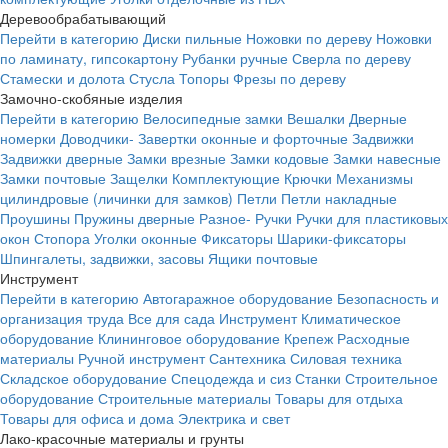
Деревообрабатывающий
Перейти в категорию
Диски пильные
Ножовки по дереву
Ножовки
по ламинату, гипсокартону
Рубанки ручные
Сверла по дереву
Стамески и долота
Стусла
Топоры
Фрезы по дереву
Замочно-скобяные изделия
Перейти в категорию
Велосипедные замки
Вешалки
Дверные
номерки
Доводчики-
Завертки оконные и форточные
Задвижки
Задвижки дверные
Замки врезные
Замки кодовые
Замки навесные
Замки почтовые
Защелки
Комплектующие
Крючки
Механизмы
цилиндровые (личинки для замков)
Петли
Петли накладные
Проушины
Пружины дверные
Разное-
Ручки
Ручки для пластиковых
окон
Стопора
Уголки оконные
Фиксаторы
Шарики-фиксаторы
Шпингалеты, задвижки, засовы
Ящики почтовые
Инструмент
Перейти в категорию
Автогаражное оборудование
Безопасность и
организация труда
Все для сада
Инструмент
Климатическое
оборудование
Клининговое оборудование
Крепеж
Расходные
материалы
Ручной инструмент
Сантехника
Силовая техника
Складское оборудование
Спецодежда и сиз
Станки
Строительное
оборудование
Строительные материалы
Товары для отдыха
Товары для офиса и дома
Электрика и свет
Лако-красочные материалы и грунты