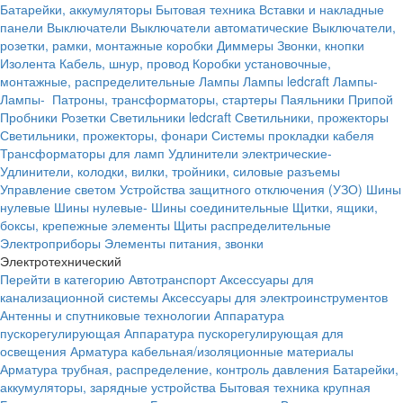
Батарейки, аккумуляторы
Бытовая техника
Вставки и накладные
панели
Выключатели
Выключатели автоматические
Выключатели,
розетки, рамки, монтажные коробки
Диммеры
Звонки, кнопки
Изолента
Кабель, шнур, провод
Коробки установочные,
монтажные, распределительные
Лампы
Лампы ledcraft
Лампы-
Лампы-
Патроны, трансформаторы, стартеры
Паяльники
Припой
Пробники
Розетки
Светильники ledcraft
Светильники, прожекторы
Светильники, прожекторы, фонари
Системы прокладки кабеля
Трансформаторы для ламп
Удлинители электрические-
Удлинители, колодки, вилки, тройники, силовые разъемы
Управление светом
Устройства защитного отключения (УЗО)
Шины
нулевые
Шины нулевые-
Шины соединительные
Щитки, ящики,
боксы, крепежные элементы
Щиты распределительные
Электроприборы
Элементы питания, звонки
Электротехнический
Перейти в категорию
Автотранспорт
Аксессуары для
канализационной системы
Аксессуары для электроинструментов
Антенны и спутниковые технологии
Аппаратура
пускорегулирующая
Аппаратура пускорегулирующая для
освещения
Арматура кабельная/изоляционные материалы
Арматура трубная, распределение, контроль давления
Батарейки,
аккумуляторы, зарядные устройства
Бытовая техника крупная