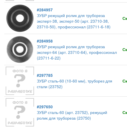
#284957
ЗУБР режущий ролик для трубореза
С
эксперт-38, эксперт-50 (арт. 23710-38,
23710-50), профессионал (23711-6-18)
#284958
ЗУБР режущий ролик для трубореза
С
эксперт-64 (арт. 23710-64), профессионал
(23711-6-22)
#297785
ЗУБР сталь-60 (10-60 мм), труборез для
С
стали (23752)
#297650
ЗУБР сталь-60 (арт. 23752), режущий
С
ролик для трубореза (23750)