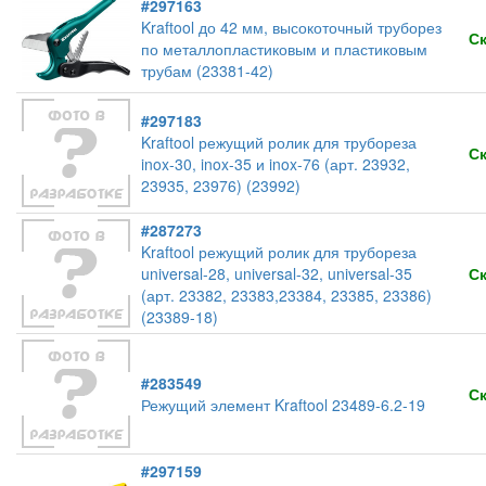
#297163
Kraftool до 42 мм, высокоточный труборез
С
по металлопластиковым и пластиковым
трубам (23381-42)
#297183
Kraftool режущий ролик для трубореза
С
inox-30, inox-35 и inox-76 (арт. 23932,
23935, 23976) (23992)
#287273
Kraftool режущий ролик для трубореза
universal-28, universal-32, universal-35
С
(арт. 23382, 23383,23384, 23385, 23386)
(23389-18)
#283549
С
Режущий элемент Kraftool 23489-6.2-19
#297159