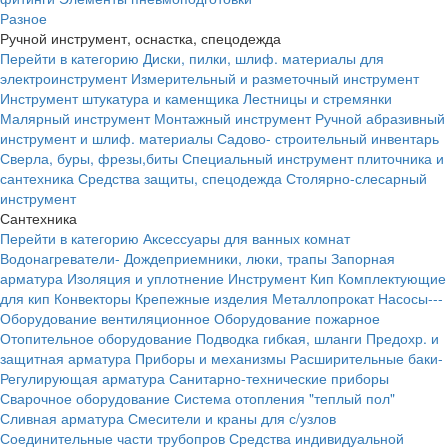
Разное
Ручной инструмент, оснастка, спецодежда
Перейти в категорию
Диски, пилки, шлиф. материалы для
электроинструмент
Измерительный и разметочный инструмент
Инструмент штукатура и каменщика
Лестницы и стремянки
Малярный инструмент
Монтажный инструмент
Ручной абразивный
инструмент и шлиф. материалы
Садово- строительный инвентарь
Сверла, буры, фрезы,биты
Специальный инструмент плиточника и
сантехника
Средства защиты, спецодежда
Столярно-слесарный
инструмент
Сантехника
Перейти в категорию
Аксессуары для ванных комнат
Водонагреватели-
Дождеприемники, люки, трапы
Запорная
арматура
Изоляция и уплотнение
Инструмент
Кип
Комплектующие
для кип
Конвекторы
Крепежные изделия
Металлопрокат
Насосы---
Оборудование вентиляционное
Оборудование пожарное
Отопительное оборудование
Подводка гибкая, шланги
Предохр. и
защитная арматура
Приборы и механизмы
Расширительные баки-
Регулирующая арматура
Санитарно-технические приборы
Сварочное оборудование
Система отопления "теплый пол"
Сливная арматура
Смесители и краны для с/узлов
Соединительные части трубопров
Средства индивидуальной