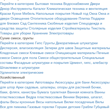
Перейти в категорию
Бытовая техника
Водоснабжение
Двери
Декор
Инструменты
Каталог
Климатическая техника и вентиляция
Краски
Кухни
Мебель
Напольные покрытия
Новый год
Окна
Окна и
двери
Освещение
Отопительное оборудование
Плитка
Подарки
для близких
Сад
Сантехника
Скобяные изделия
Спецодежда и
средства защиты
Столярные изделия
Стройматериалы
Текстиль
Товары для уборки
Хранение
Электротовары
Сухие смеси, грунты
Перейти в категорию
Гипс
Грунты
Декоративные штукатурки
Дисперсия, влагоизоляция
Затирки для швов
Защитные материалы
Кладочные смеси
Клеевые смеси
Очищающие материалы
Печные
смеси
Смеси для пола
Смеси общестроительные
Специальные
составы
Фасадные штукатурки и покрытия
Цемент, гипс, алебастр
Шпаклевки и штукатурки
Удлинители электрические
Хозяйственный
Перейти в категорию
Автотовары
Аксессуары для бани
Аксессуары
для штор
Арки садовые, шпалеры, опоры для растений
Бочки,
баки, фляги, канистры
Бумага туалетная
Ванная комната
Ванны
пластмассовые
Ведра пластмассовые
Веники
Веревка, шпагат,
фалы
Весы кухонные
Весы напольные
Вилки посадочные
Вилы
Все для пикника
Газовые горелки
Горшки детские
Грабли
Губцевый