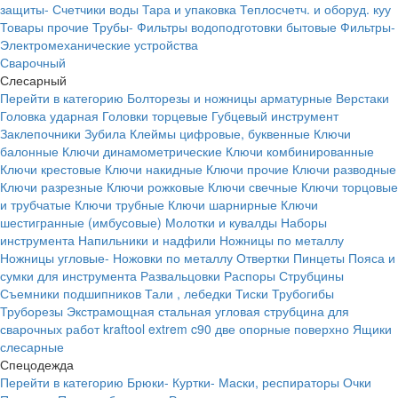
защиты-
Счетчики воды
Тара и упаковка
Теплосчетч. и оборуд. куу
Товары прочие
Трубы-
Фильтры водоподготовки бытовые
Фильтры-
Электромеханические устройства
Сварочный
Слесарный
Перейти в категорию
Болторезы и ножницы арматурные
Верстаки
Головка ударная
Головки торцевые
Губцевый инструмент
Заклепочники
Зубила
Клеймы цифровые, буквенные
Ключи
балонные
Ключи динамометрические
Ключи комбинированные
Ключи крестовые
Ключи накидные
Ключи прочие
Ключи разводные
Ключи разрезные
Ключи рожковые
Ключи свечные
Ключи торцовые
и трубчатые
Ключи трубные
Ключи шарнирные
Ключи
шестигранные (имбусовые)
Молотки и кувалды
Наборы
инструмента
Напильники и надфили
Ножницы по металлу
Ножницы угловые-
Ножовки по металлу
Отвертки
Пинцеты
Пояса и
сумки для инструмента
Развальцовки
Распоры
Струбцины
Съемники подшипников
Тали , лебедки
Тиски
Трубогибы
Труборезы
Экстрамощная стальная угловая струбцина для
сварочных работ kraftool extrem c90 две опорные поверхно
Ящики
слесарные
Спецодежда
Перейти в категорию
Брюки-
Куртки-
Маски, респираторы
Очки