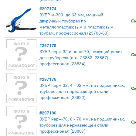
#297174
ЗУБР м-300, до 63 мм, мощный
двуручный труборез по
С
металлопластиковым и пластиковым
трубам, профессионал (23703-63)
#297179
ЗУБР нерж-32 и нерж-70, режущий ролик
С
для трубореза (арт. 23832, 23867) ,
профессионал (23834)
#297178
ЗУБР нерж-32, 4 - 32 мм, на подшипниках,
С
труборез для нержавеющей стали,
профессионал (23832)
#297180
ЗУБР нерж-70, 6 - 70 мм, на подшипниках,
С
труборез для нержавеющей стали,
профессионал (23867)