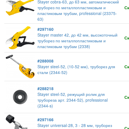
Stayer cobra-63, до 63 мм, автоматический
труборез по металлопластиковым и
С
пластиковым трубам, professional (23375-
63)
#297160
Stayer master 42, до 42 мм, высокоточный
С
труборез по металлопластиковым и
пластиковым трубам (2338)
#288008
Stayer steel-52, (10-52 мм), труборез для
С
стали (2344-52)
#288218
Stayer steel-52, режущий ролик для
С
трубореза арт. 2344-52), professional
(2344-s)
#297166
Stayer universal-28, 3 - 28 мм, труборез
С