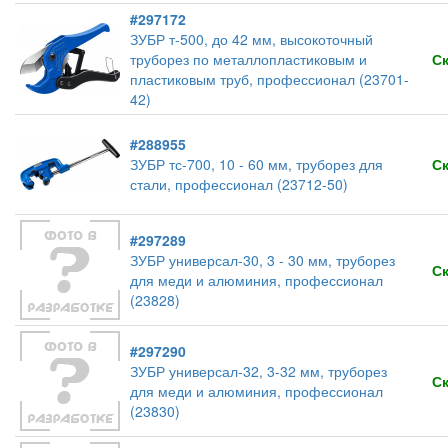
#297172
ЗУБР т-500, до 42 мм, высокоточный
труборез по металлопластиковым и
С
пластиковым труб, профессионал (23701-
42)
#288955
ЗУБР тс-700, 10 - 60 мм, труборез для
С
стали, профессионал (23712-50)
#297289
ЗУБР универсал-30, 3 - 30 мм, труборез
С
для меди и алюминия, профессионал
(23828)
#297290
ЗУБР универсал-32, 3-32 мм, труборез
С
для меди и алюминия, профессионал
(23830)