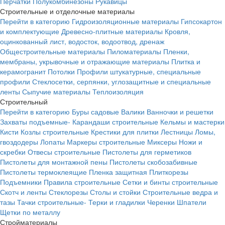
Перчатки
Полукомбинезоны
Рукавицы
Строительные и отделочные материалы
Перейти в категорию
Гидроизоляционные материалы
Гипсокартон
и комплектующие
Древесно-плитные материалы
Кровля,
оцинкованный лист, водосток, водоотвод, дренаж
Общестроительные материалы
Пиломатериалы
Пленки,
мембраны, укрывочные и отражающие материалы
Плитка и
керамогранит
Потолки
Профили штукатурные, специальные
профили
Стеклосетки, серпянки, углозащитные и специальные
ленты
Сыпучие материалы
Теплоизоляция
Строительный
Перейти в категорию
Буры садовые
Валики
Ванночки и решетки
Захваты подъемные-
Карандаши строительные
Кельмы и мастерки
Кисти
Козлы строительные
Крестики для плитки
Лестницы
Ломы,
гвоздодеры
Лопаты
Маркеры строительные
Миксеры
Ножи и
скребки
Отвесы строительные
Пистолеты для герметиков
Пистолеты для монтажной пены
Пистолеты скобозабивные
Пистолеты термоклеящие
Пленка защитная
Плиткорезы
Подъемники
Правила строительные
Сетки и бинты строительные
Скотч и ленты
Стеклорезы
Столы и стойки
Строительные ведра и
тазы
Тачки строительные-
Терки и гладилки
Черенки
Шпатели
Щетки по металлу
Стройматериалы