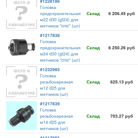
#1228186
Головка
предохранительная
Склад
6 206.45 руб
м22 d30 (gt24) для
метчиков "cnic" (шт)
#1217838
Головка
предохранительная
Склад
6 250.26 руб
м24 d30 (gt24) для
метчиков "cnic" (шт)
#1232985
Головка
резьбонарезная
Склад
625.13 руб
м12 d25 для
метчиков (шт)
#1217839
Головка
резьбонарезная
Склад
703.27 руб
м14 d25 для
метчиков (шт)
#1217956