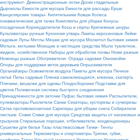
инструмент-
Демонстрационные лотки
Доски гладильные
Дыроколы
Емкости для мусора
Емкости для рассады
Ерши
Канцелярские товары-
Кипятильники
Ковши
Колеса
пневматические для тачек
Комплекты для уборки
Конусы
посадочные
Корнеудалители
Косы и серпы
Крепежные шнуры
Культиваторы ручные
Кухонная утварь
Лампы керосиновые
Лейки
садовые
Лупы
Метлы
Мешки для мусора
Москитол бытовая химия
Мотыги, мотыжки
Моющие и чистящие средства
Мыло туалетное,
жидкое, хозяйственное
Наборы для обработки почвы
Ножи разные
Ножницы разные
Обогреватели-
Ограда садовая
Окномойки
Опоры для поддержки веток деревьев
Опрыскиватели
Органайзеры
Освежители воздуха
Пакеты для мусора
Печное
литьё
Пилы садовые
Пленка самоклеющаяся, клеенка, скатерть
Плечики, вешалки для одежы
Плодосборники
Подставки для
цветов
Поливочная система быстрого соединения
Принадлежности для заточки
Пуфас бытовая химия
Распылители,
пулевизаторы
Рыхлители
Санки
Секаторы, кусторезы и сучкорезы
Сетка противомоскитная
Скреперы для уборки снега
Собиратели
листьев-
Совки
Совки для мусора
Средтсва защиты от насекомых и
грызунов
Стиральные порошки, отбеливатели, конденционеры
Сушилки для белья
Тазы пластмассовые
Тачки-
Тенты
универсальные
Термометры и спиртометры
Тряпки, губки,
салфетки
Тяпки
Укрывной материал
Уплотнители
Уплотнитель