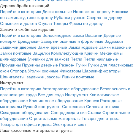
Деревообрабатывающий
Перейти в категорию
Диски пильные
Ножовки по дереву
Ножовки
по ламинату, гипсокартону
Рубанки ручные
Сверла по дереву
Стамески и долота
Стусла
Топоры
Фрезы по дереву
Замочно-скобяные изделия
Перейти в категорию
Велосипедные замки
Вешалки
Дверные
номерки
Доводчики-
Завертки оконные и форточные
Задвижки
Задвижки дверные
Замки врезные
Замки кодовые
Замки навесные
Замки почтовые
Защелки
Комплектующие
Крючки
Механизмы
цилиндровые (личинки для замков)
Петли
Петли накладные
Проушины
Пружины дверные
Разное-
Ручки
Ручки для пластиковых
окон
Стопора
Уголки оконные
Фиксаторы
Шарики-фиксаторы
Шпингалеты, задвижки, засовы
Ящики почтовые
Инструмент
Перейти в категорию
Автогаражное оборудование
Безопасность и
организация труда
Все для сада
Инструмент
Климатическое
оборудование
Клининговое оборудование
Крепеж
Расходные
материалы
Ручной инструмент
Сантехника
Силовая техника
Складское оборудование
Спецодежда и сиз
Станки
Строительное
оборудование
Строительные материалы
Товары для отдыха
Товары для офиса и дома
Электрика и свет
Лако-красочные материалы и грунты