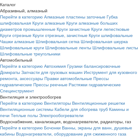
Каталог
Абразивный, алмазный
Перейти в категорию
Алмазные пластины заточные
Губка
шлифовальная
Круги алмазные
Круги алмазные больших
диаметров промышленные
Круги зачистные
Круги лепестковые
Круги отрезные
Круги отрезные, зачистные
Круги шлифовальные
Чашки алмазные
Шлифовальная сетка
Шлифовальная шкурка
Шлифовальные круги
Шлифовальные ленты
Шлифовальные листы
Шлифовальные треугольники
Автомобильный
Перейти в категорию
Автохимия
Грузики балансировочные
Домкраты
Запчасти для грузовых машин
Инструмент для кузовного
ремонта, аксессуары
Правки автомобильные
Прессы
гидравлические
Прессы реечные
Растяжки гидравлические
Специнструмент
Вентиляция и электрообогрев
Перейти в категорию
Вентиляторы
Вентиляционные решетки
Вентиляционные системы
Кабели для обогрева труб
Камины и
печи
Теплые полы
Электрообогреватели
Водоснабжение, канализация, водонагреватели, радиаторы, газ
Перейти в категорию
Бочонки
Ванны, экраны для ванн, душевые
кабины
Водонагреватели, оборудование для сжиженного газа