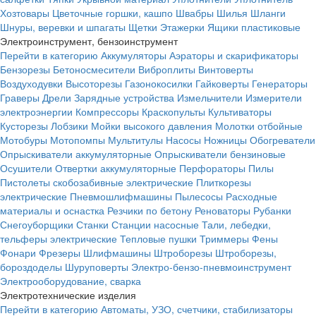
Хозтовары
Цветочные горшки, кашпо
Швабры
Шилья
Шланги
Шнуры, веревки и шпагаты
Щетки
Этажерки
Ящики пластиковые
Электроинструмент, бензоинструмент
Перейти в категорию
Аккумуляторы
Аэраторы и скарификаторы
Бензорезы
Бетоносмесители
Виброплиты
Винтоверты
Воздуходувки
Высоторезы
Газонокосилки
Гайковерты
Генераторы
Граверы
Дрели
Зарядные устройства
Измельчители
Измерители
электроэнергии
Компрессоры
Краскопульты
Культиваторы
Кусторезы
Лобзики
Мойки высокого давления
Молотки отбойные
Мотобуры
Мотопомпы
Мультитулы
Насосы
Ножницы
Обогреватели
Опрыскиватели аккумуляторные
Опрыскиватели бензиновые
Осушители
Отвертки аккумуляторные
Перфораторы
Пилы
Пистолеты скобозабивные электрические
Плиткорезы
электрические
Пневмошлифмашины
Пылесосы
Расходные
материалы и оснастка
Резчики по бетону
Реноваторы
Рубанки
Снегоуборщики
Станки
Станции насосные
Тали, лебедки,
тельферы электрические
Тепловые пушки
Триммеры
Фены
Фонари
Фрезеры
Шлифмашины
Штроборезы
Штроборезы,
бороздоделы
Шуруповерты
Электро-бензо-пневмоинструмент
Электрооборудование, сварка
Электротехнические изделия
Перейти в категорию
Автоматы, УЗО, счетчики, стабилизаторы