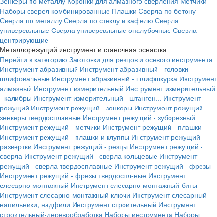
Зенкеры по металлу
Коронки для алмазного сверления
Метчики
Наборы сверел комбинированные
Плашки
Сверла по бетону
Сверла по металлу
Сверла по стеклу и кафелю
Сверла
универсальные
Сверла универсальные опалубочные
Сверла
центрирующие
Металлорежущий инструмент и станочная оснастка
Перейти в категорию
Заготовки для резцов и осевого инструмента
Инструмент абразивный
Инструмент абразивный - головки
шлифовальные
Инструмент абразивный - шлифшкурка
Инструмент
алмазный
Инструмент измерительный
Инструмент измерительный
- калибры
Инструмент измерительный - штанген...
Инструмент
режущий
Инструмент режущий - зенкеры
Инструмент режущий -
зенкеры твердосплавные
Инструмент режущий - зуборезный
Инструмент режущий - метчики
Инструмент режущий - плашки
Инструмент режущий - плашки и клуппы
Инструмент режущий -
развертки
Инструмент режущий - резцы
Инструмент режущий -
сверла
Инструмент режущий - сверла кольцевые
Инструмент
режущий - сверла твердосплавные
Инструмент режущий - фрезы
Инструмент режущий - фрезы твердоспл-ные
Инструмент
слесарно-монтажный
Инструмент слесарно-монтажный-биты
Инструмент слесарно-монтажный-ключи
Инструмент слесарный-
напильники, надфили
Инструмент строительный
Инструмент
строительный-деревообработка
Наборы инструмента
Наборы