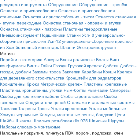
режущего инструмента
Оборудование
Оборудование - крепёж
Оснастка и приспособления
Оснастка и приспособления -
станочные
Оснастка и приспособления - тиски
Оснастка станочная
- втулки переходные
Оснастка станочная - оправки и втулки
Оснастка станочная - патроны
Пластины твёрдосплавные
Пневмоинструмент
Подшипники
Станки
Усп- 8 универсально-
сборочные приспос-ия
Усп-12 универсально-сборочные приспос-
ия
Хозяйственный инвентарь
Шланги
Электроинструмент
Метизы
Перейти в категорию
Анкеры
Блоки роликовые
Болты
Винт-
конфирматы
Винты
Гайки
Гвозди
Грузовой крепеж
Дюбели
Дюбель-
гвозди, дюбели
Зажимы троса
Заклепки
Карабины
Коуши
Крепеж
для деревянного строительства
Кронштейн для радиаторов
Кронштейны
Крюки
Метрический крепеж
Пластины крепежные
Пластины, кронштейны, уголки
Рым-болты
Рым-гайки
Саморезы
Скобы для крепления кабеля
Скобы строительные
Скобы
такелажные
Соединители цепей
Стеллажи и стеллажные системы
Такелаж
Талрепы
Тросы
Уголки крепежные
Уголки мебельные
Хомуты червячные
Хомуты, монтажные ленты, бандажи
Цепи
Шайбы
Шканты
Шпилька резьбовая din 975
Шпильки
Шурупы
Наборы слесарно-монтажные
Напольные покрытия, плинтуса ПВХ, пороги, подложки, клеи