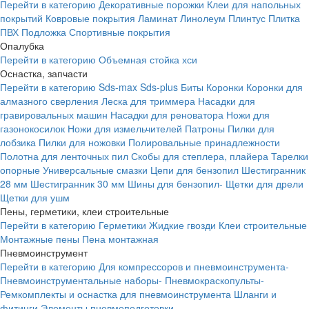
Перейти в категорию
Декоративные порожки
Клеи для напольных
покрытий
Ковровые покрытия
Ламинат
Линолеум
Плинтус
Плитка
ПВХ
Подложка
Спортивные покрытия
Опалубка
Перейти в категорию
Объемная стойка хси
Оснастка, запчасти
Перейти в категорию
Sds-max
Sds-plus
Биты
Коронки
Коронки для
алмазного сверления
Леска для триммера
Насадки для
гравировальных машин
Насадки для реноватора
Ножи для
газонокосилок
Ножи для измельчителей
Патроны
Пилки для
лобзика
Пилки для ножовки
Полировальные принадлежности
Полотна для ленточных пил
Скобы для степлера, плайера
Тарелки
опорные
Универсальные смазки
Цепи для бензопил
Шестигранник
28 мм
Шестигранник 30 мм
Шины для бензопил-
Щетки для дрели
Щетки для ушм
Пены, герметики, клеи строительные
Перейти в категорию
Герметики
Жидкие гвозди
Клеи строительные
Монтажные пены
Пена монтажная
Пневмоинструмент
Перейти в категорию
Для компрессоров и пневмоинструмента-
Пневмоинструментальные наборы-
Пневмокраскопульты-
Ремкомплекты и оснастка для пневмоинструмента
Шланги и
фитинги
Элементы пневмоподготовки