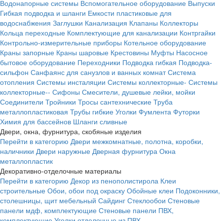
Водонапорные системы
Вспомогательное оборудование
Выпуски
Гибкая подводка и шланги
Емкости пластиковые для
водоснабжения
Заглушки
Канализация
Клапаны
Коллекторы
Кольца переходные
Комплектующие для канализации
Контргайки
Контрольно-измерительные приборы
Котельное оборудование
Краны запорные
Краны шаровые
Крестовины
Муфты
Насосное
бытовое оборудование
Переходники
Подводка гибкая
Подводка-
сильфон
Санфаянс для санузлов и ванных комнат
Система
отопления
Системы инсталяции
Системы коллекторные-
Системы
коллекторные--
Сифоны
Смесители, душевые лейки, мойки
Соединители
Тройники
Тросы сантехнические
Труба
металлопластиковая
Трубы гибкие
Уголки
Фумлента
Футорки
Химия для бассейнов
Шланги сливные
Двери, окна, фурнитура, скобяные изделия
Перейти в категорию
Двери межкомнатные, полотна, коробки,
наличники
Двери наружные
Дверная фурнитура
Окна
металлопластик
Декоративно-отделочные материалы
Перейти в категорию
Декор из пенополистирола
Клеи
строительные
Обои, обои под окраску
Обойные клеи
Подоконники,
столешницы, щит мебельный
Сайдинг
Стеклообои
Стеновые
панели мдф, комплектующие
Стеновые панели ПВХ,
комплектующие
Уголки отделочные из ПВХ