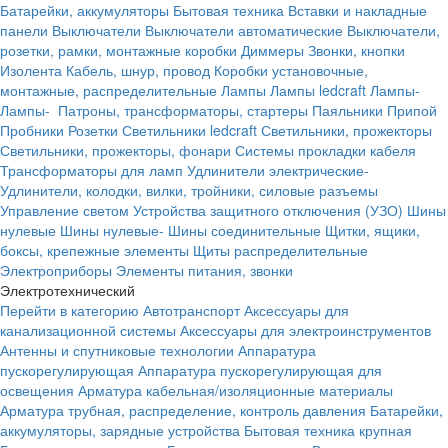
Батарейки, аккумуляторы
Бытовая техника
Вставки и накладные
панели
Выключатели
Выключатели автоматические
Выключатели,
розетки, рамки, монтажные коробки
Диммеры
Звонки, кнопки
Изолента
Кабель, шнур, провод
Коробки установочные,
монтажные, распределительные
Лампы
Лампы ledcraft
Лампы-
Лампы-
Патроны, трансформаторы, стартеры
Паяльники
Припой
Пробники
Розетки
Светильники ledcraft
Светильники, прожекторы
Светильники, прожекторы, фонари
Системы прокладки кабеля
Трансформаторы для ламп
Удлинители электрические-
Удлинители, колодки, вилки, тройники, силовые разъемы
Управление светом
Устройства защитного отключения (УЗО)
Шины
нулевые
Шины нулевые-
Шины соединительные
Щитки, ящики,
боксы, крепежные элементы
Щиты распределительные
Электроприборы
Элементы питания, звонки
Электротехнический
Перейти в категорию
Автотранспорт
Аксессуары для
канализационной системы
Аксессуары для электроинструментов
Антенны и спутниковые технологии
Аппаратура
пускорегулирующая
Аппаратура пускорегулирующая для
освещения
Арматура кабельная/изоляционные материалы
Арматура трубная, распределение, контроль давления
Батарейки,
аккумуляторы, зарядные устройства
Бытовая техника крупная