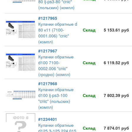
80 ij-ps3-80 "cnic"
(польских) (компл)
#1217965
Кулачки обратные d
80 к11 (7100-
Склад
5 153.61 руб
0001.006) "cnic"
(компл)
#1217967
Кулачки обратные
d100 7100-
Склад
6 119.52 руб
0002.006 "cnic"
(гродно) (компл)
#1217968
Кулачки обратные
d100 ij-ps3-100
Склад
7 802.39 руб
"cnic" (польских)
(компл)
#1234401
Кулачки обратные
Склад
7 874.01 руб
d125 3-125.224.015