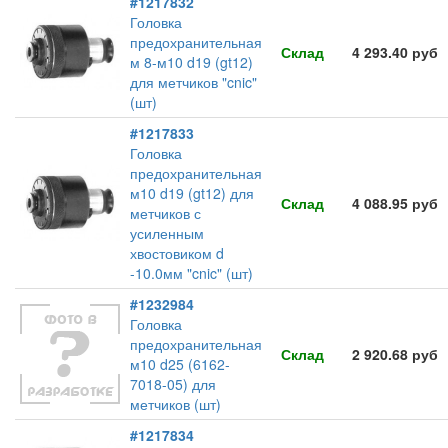
#1217832
Головка
предохранительная
Склад
4 293.40 руб
м 8-м10 d19 (gt12)
для метчиков "cnic"
(шт)
#1217833
Головка
предохранительная
м10 d19 (gt12) для
Склад
4 088.95 руб
метчиков с
усиленным
хвостовиком d
-10.0мм "cnic" (шт)
#1232984
Головка
предохранительная
Склад
2 920.68 руб
м10 d25 (6162-
7018-05) для
метчиков (шт)
#1217834