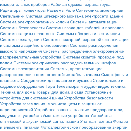
измерительных приборов
Рабочая одежда, охрана труда
Радиаторы, конвекторы
Разъемы
Реле
Сантехника инженерная
Светильники
Система штекерного монтажа электросети зданий
Система электромонтажных колонн
Системы автоматизации
Системы безопасности
Системы ввода для кабелей и проводов
Системы защиты шланговые
Системы обогрева и вентиляции
Системы охлаждения
Системы пожарной, охранной сигнализации
и системы аварийного оповещения
Системы распределения
высокого напряжения
Системы распределения электроэнергии/
распределительные устройства
Системы скрытой проводки под
полом
Системы электрических распределительных шкафов
Системы электропитания
Системы, препятствующие
распространению огня, огнестойкие кабель-каналы
Смартфоны и
планшеты
Соединители для шлангов и рукавов
Строительное и
садовое оборудование
Тара
Телевизоры и аудио- видео техника
Техника для дома
Товары для дома и сада
Установочные
устройства для системной шины
Устройства безопасности
Устройства заземления, молниезащиты и защиты от
перенапряжений
Устройства защиты, плавкие предохранители,
модульные устройства/монтажные устройства
Устройства
оптической и акустической сигнализации
Учетная техника
Фонари
и элементы питания
Фотоэлектрическое преобразование энергии