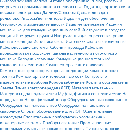
Бытовая техника мелкая
Бытовая электроника
Вилки, розетки и
устройства промышленные и специальные
Гаджеты, портативная и
носимая электроника
Датчики/Сенсоры
Двигатели ворот,
рольставен/насосы/вентиляторы
Изделия для обеспечения
безопасности жизнедеятельности
Изделия крепежные
Изделия
монтажные для коммуникационных сетей
Инструмент и средства
защиты
Инструмент ручной
Инструменты для опрессовки, резки,
снятия изоляции
Источники света
Источники света светодиодные
Кабеленесущие системы
Кабели и провода
Кабельно-
проводниковая продукция
Каналы настенного и потолочного
монтажа
Колодки клеммные
Коммуникационная техника/
компоненты и системы
Компенсаторы сантехнические
Комплектные трансформаторные подстанции
Компьютерная
техника
Компьютерные и телефонные сети
Контрольно-
измерительные приборы
Короба кабельные
Котлы и обогреватели
Лампы
Линии электропередач (ЛЭП)
Материал монтажный
Материалы для подключения
Муфты, фитинги сантехнические
Не
определено
Непрофильный товар
Оборудование высоковольтное
Оборудование низковольтное
Оборудование паяльное и
сварочное
Опоры, оборудование для ЛЭП
Осветительные
аксессуары
Отопительные приборы/технологические и
инженерные системы
Приборы световые
Промышленные
программируемые логические контроллеры
Пункты установки