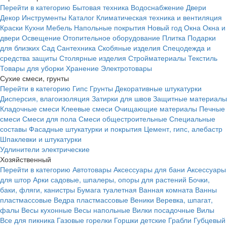
Перейти в категорию
Бытовая техника
Водоснабжение
Двери
Декор
Инструменты
Каталог
Климатическая техника и вентиляция
Краски
Кухни
Мебель
Напольные покрытия
Новый год
Окна
Окна и
двери
Освещение
Отопительное оборудование
Плитка
Подарки
для близких
Сад
Сантехника
Скобяные изделия
Спецодежда и
средства защиты
Столярные изделия
Стройматериалы
Текстиль
Товары для уборки
Хранение
Электротовары
Сухие смеси, грунты
Перейти в категорию
Гипс
Грунты
Декоративные штукатурки
Дисперсия, влагоизоляция
Затирки для швов
Защитные материалы
Кладочные смеси
Клеевые смеси
Очищающие материалы
Печные
смеси
Смеси для пола
Смеси общестроительные
Специальные
составы
Фасадные штукатурки и покрытия
Цемент, гипс, алебастр
Шпаклевки и штукатурки
Удлинители электрические
Хозяйственный
Перейти в категорию
Автотовары
Аксессуары для бани
Аксессуары
для штор
Арки садовые, шпалеры, опоры для растений
Бочки,
баки, фляги, канистры
Бумага туалетная
Ванная комната
Ванны
пластмассовые
Ведра пластмассовые
Веники
Веревка, шпагат,
фалы
Весы кухонные
Весы напольные
Вилки посадочные
Вилы
Все для пикника
Газовые горелки
Горшки детские
Грабли
Губцевый