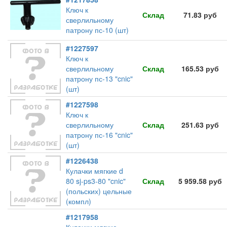
Ключ к
Склад
71.83 руб
сверлильному
патрону пс-10 (шт)
#1227597
Ключ к
сверлильному
Склад
165.53 руб
патрону пс-13 "cnic"
(шт)
#1227598
Ключ к
сверлильному
Склад
251.63 руб
патрону пс-16 "cnic"
(шт)
#1226438
Кулачки мягкие d
80 sj-ps3-80 "cnic"
Склад
5 959.58 руб
(польских) цельные
(компл)
#1217958