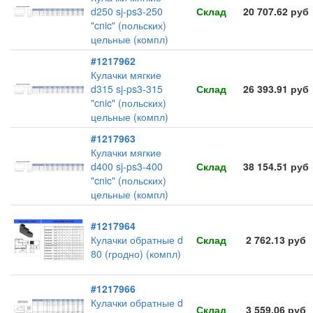
d250 sj-ps3-250
Склад
20 707.62 руб
"cnic" (польских)
цельные (компл)
#1217962
Кулачки мягкие
d315 sj-ps3-315
Склад
26 393.91 руб
"cnic" (польских)
цельные (компл)
#1217963
Кулачки мягкие
d400 sj-ps3-400
Склад
38 154.51 руб
"cnic" (польских)
цельные (компл)
#1217964
Кулачки обратные d
Склад
2 762.13 руб
80 (гродно) (компл)
#1217966
Кулачки обратные d
Склад
3 559.06 руб