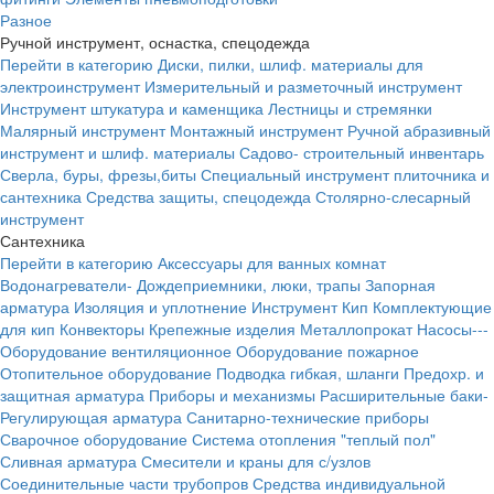
Разное
Ручной инструмент, оснастка, спецодежда
Перейти в категорию
Диски, пилки, шлиф. материалы для
электроинструмент
Измерительный и разметочный инструмент
Инструмент штукатура и каменщика
Лестницы и стремянки
Малярный инструмент
Монтажный инструмент
Ручной абразивный
инструмент и шлиф. материалы
Садово- строительный инвентарь
Сверла, буры, фрезы,биты
Специальный инструмент плиточника и
сантехника
Средства защиты, спецодежда
Столярно-слесарный
инструмент
Сантехника
Перейти в категорию
Аксессуары для ванных комнат
Водонагреватели-
Дождеприемники, люки, трапы
Запорная
арматура
Изоляция и уплотнение
Инструмент
Кип
Комплектующие
для кип
Конвекторы
Крепежные изделия
Металлопрокат
Насосы---
Оборудование вентиляционное
Оборудование пожарное
Отопительное оборудование
Подводка гибкая, шланги
Предохр. и
защитная арматура
Приборы и механизмы
Расширительные баки-
Регулирующая арматура
Санитарно-технические приборы
Сварочное оборудование
Система отопления "теплый пол"
Сливная арматура
Смесители и краны для с/узлов
Соединительные части трубопров
Средства индивидуальной