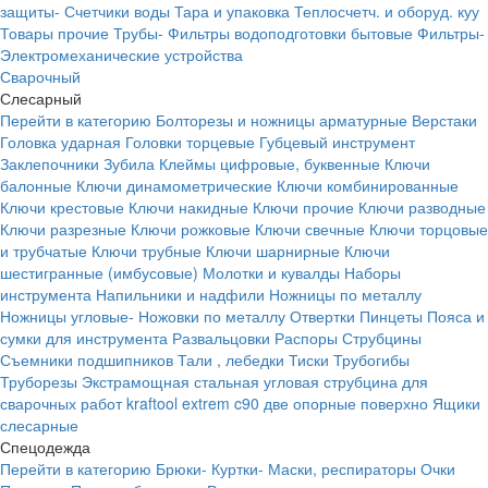
защиты-
Счетчики воды
Тара и упаковка
Теплосчетч. и оборуд. куу
Товары прочие
Трубы-
Фильтры водоподготовки бытовые
Фильтры-
Электромеханические устройства
Сварочный
Слесарный
Перейти в категорию
Болторезы и ножницы арматурные
Верстаки
Головка ударная
Головки торцевые
Губцевый инструмент
Заклепочники
Зубила
Клеймы цифровые, буквенные
Ключи
балонные
Ключи динамометрические
Ключи комбинированные
Ключи крестовые
Ключи накидные
Ключи прочие
Ключи разводные
Ключи разрезные
Ключи рожковые
Ключи свечные
Ключи торцовые
и трубчатые
Ключи трубные
Ключи шарнирные
Ключи
шестигранные (имбусовые)
Молотки и кувалды
Наборы
инструмента
Напильники и надфили
Ножницы по металлу
Ножницы угловые-
Ножовки по металлу
Отвертки
Пинцеты
Пояса и
сумки для инструмента
Развальцовки
Распоры
Струбцины
Съемники подшипников
Тали , лебедки
Тиски
Трубогибы
Труборезы
Экстрамощная стальная угловая струбцина для
сварочных работ kraftool extrem c90 две опорные поверхно
Ящики
слесарные
Спецодежда
Перейти в категорию
Брюки-
Куртки-
Маски, респираторы
Очки