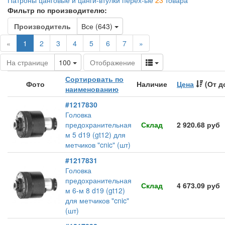
Патроны цанговые и цанги-втулки перех-ые
23
товара
Фильтр по производителю:
Toggle Dropdown
Производитель
Все (643)
(current)
«
1
2
3
4
5
6
7
»
Toggle Dropdown
Toggle Dropdown
На странице
100
Отображение
Сортировать по
Фото
Наличие
Цена
(От д
наименованию
#1217830
Головка
предохранительная
Склад
2 920.68 руб
м 5 d19 (gt12) для
метчиков "cnic" (шт)
#1217831
Головка
предохранительная
Склад
4 673.09 руб
м 6-м 8 d19 (gt12)
для метчиков "cnic"
(шт)