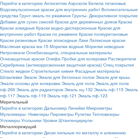
Перейти в категорию
Антисептик
Аэрозоли
Белила титановые
Водоэмульсионные краски для внутренних работ
Вспомогательные
средства
Грунт-эмаль по ржавчине
Грунты-
Декоративное покрытие
Добавки для сухих смесей
Краска для деревянных домов
Краски
Краски алкидные
Краски водно-дисперсионные
Краски для
внутренних работ
Краски по ржавчине
Краски полиуретановые
Краски резиновые
Краски эпоксидные
Лаки
Латексные краски
Масляная краска ма-15
Морилки водные
Морилки неводные
Нитроэмали
Огнебиозащита, специальные материалы
Огнезащитные краски
Олифа
Пробки для колеровки
Растворители
Серебрянка (антикоррозионная защитная краска)
Спец покрытия
Стекло жидкое
Строительная химия
Фасадные материалы
Шпаклевки
Эмали
Эмали для бетонных полов
Эмали для крыш
Эмали-основы для колеровки
Эмаль для пола
Эмаль для пола
пф-266
Эмаль для радиаторов
Эмаль нц-132
Эмаль пф-115
Эмаль
пф-117
Эмаль пф-119
Эмаль пф-121
Эмаль пф-123
Мерительный
Перейти в категорию
Дальномер
Линейки
Микрометры
Мультимеры-
Нивелиры
Пирометры
Рулетки
Тепловизоры-
Угломеры
Угольники
Уровни
Штангенциркули-
Металлорежущий
Перейти в категорию
Диски пильные по металлу и алюминию