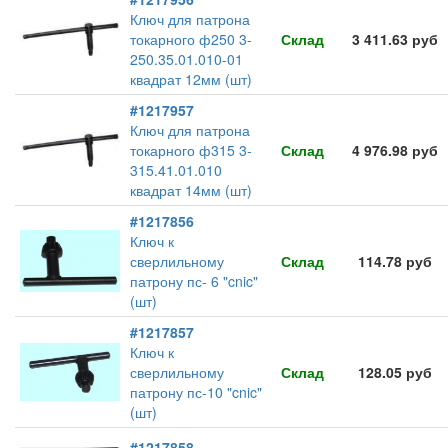
Ключ для патрона
токарного ф250 3-
Склад
3 411.63 руб
250.35.01.010-01
квадрат 12мм (шт)
#1217957
Ключ для патрона
токарного ф315 3-
Склад
4 976.98 руб
315.41.01.010
квадрат 14мм (шт)
#1217856
Ключ к
сверлильному
Склад
114.78 руб
патрону пс- 6 "cnic"
(шт)
#1217857
Ключ к
сверлильному
Склад
128.05 руб
патрону пс-10 "cnic"
(шт)
#1217858