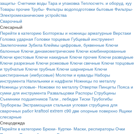
защиты-
Счетчики воды
Тара и упаковка
Теплосчетч. и оборуд. куу
Товары прочие
Трубы-
Фильтры водоподготовки бытовые
Фильтры-
Электромеханические устройства
Сварочный
Слесарный
Перейти в категорию
Болторезы и ножницы арматурные
Верстаки
Головка ударная
Головки торцевые
Губцевый инструмент
Заклепочники
Зубила
Клеймы цифровые, буквенные
Ключи
балонные
Ключи динамометрические
Ключи комбинированные
Ключи крестовые
Ключи накидные
Ключи прочие
Ключи разводные
Ключи разрезные
Ключи рожковые
Ключи свечные
Ключи торцовые
и трубчатые
Ключи трубные
Ключи шарнирные
Ключи
шестигранные (имбусовые)
Молотки и кувалды
Наборы
инструмента
Напильники и надфили
Ножницы по металлу
Ножницы угловые-
Ножовки по металлу
Отвертки
Пинцеты
Пояса и
сумки для инструмента
Развальцовки
Распоры
Струбцины
Съемники подшипников
Тали , лебедки
Тиски
Трубогибы
Труборезы
Экстрамощная стальная угловая струбцина для
сварочных работ kraftool extrem c90 две опорные поверхно
Ящики
слесарные
Спецодежда
Перейти в категорию
Брюки-
Куртки-
Маски, респираторы
Очки