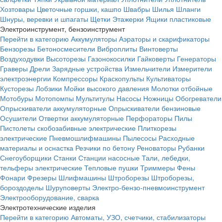
Хозтовары
Цветочные горшки, кашпо
Швабры
Шилья
Шланги
Шнуры, веревки и шпагаты
Щетки
Этажерки
Ящики пластиковые
Электроинструмент, бензоинструмент
Перейти в категорию
Аккумуляторы
Аэраторы и скарификаторы
Бензорезы
Бетоносмесители
Виброплиты
Винтоверты
Воздуходувки
Высоторезы
Газонокосилки
Гайковерты
Генераторы
Граверы
Дрели
Зарядные устройства
Измельчители
Измерители
электроэнергии
Компрессоры
Краскопульты
Культиваторы
Кусторезы
Лобзики
Мойки высокого давления
Молотки отбойные
Мотобуры
Мотопомпы
Мультитулы
Насосы
Ножницы
Обогреватели
Опрыскиватели аккумуляторные
Опрыскиватели бензиновые
Осушители
Отвертки аккумуляторные
Перфораторы
Пилы
Пистолеты скобозабивные электрические
Плиткорезы
электрические
Пневмошлифмашины
Пылесосы
Расходные
материалы и оснастка
Резчики по бетону
Реноваторы
Рубанки
Снегоуборщики
Станки
Станции насосные
Тали, лебедки,
тельферы электрические
Тепловые пушки
Триммеры
Фены
Фонари
Фрезеры
Шлифмашины
Штроборезы
Штроборезы,
бороздоделы
Шуруповерты
Электро-бензо-пневмоинструмент
Электрооборудование, сварка
Электротехнические изделия
Перейти в категорию
Автоматы, УЗО, счетчики, стабилизаторы