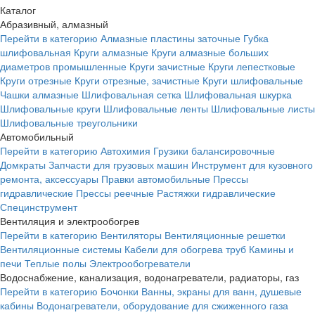
Каталог
Абразивный, алмазный
Перейти в категорию
Алмазные пластины заточные
Губка
шлифовальная
Круги алмазные
Круги алмазные больших
диаметров промышленные
Круги зачистные
Круги лепестковые
Круги отрезные
Круги отрезные, зачистные
Круги шлифовальные
Чашки алмазные
Шлифовальная сетка
Шлифовальная шкурка
Шлифовальные круги
Шлифовальные ленты
Шлифовальные листы
Шлифовальные треугольники
Автомобильный
Перейти в категорию
Автохимия
Грузики балансировочные
Домкраты
Запчасти для грузовых машин
Инструмент для кузовного
ремонта, аксессуары
Правки автомобильные
Прессы
гидравлические
Прессы реечные
Растяжки гидравлические
Специнструмент
Вентиляция и электрообогрев
Перейти в категорию
Вентиляторы
Вентиляционные решетки
Вентиляционные системы
Кабели для обогрева труб
Камины и
печи
Теплые полы
Электрообогреватели
Водоснабжение, канализация, водонагреватели, радиаторы, газ
Перейти в категорию
Бочонки
Ванны, экраны для ванн, душевые
кабины
Водонагреватели, оборудование для сжиженного газа