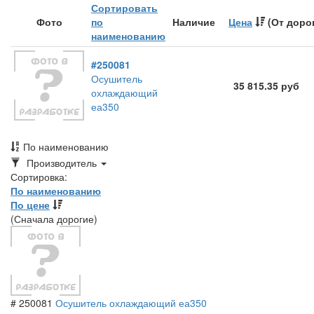
Сортировать
Фото
по
Наличие
Цена
(От доро
наименованию
#250081
Осушитель
35 815.35 руб
охлаждающий
еа350
По наименованию
Toggle
Производитель
Dropdown
Сортировка:
По наименованию
По цене
(Сначала дорогие)
# 250081
Осушитель охлаждающий еа350