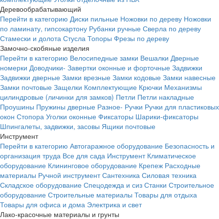
Деревообрабатывающий
Перейти в категорию
Диски пильные
Ножовки по дереву
Ножовки
по ламинату, гипсокартону
Рубанки ручные
Сверла по дереву
Стамески и долота
Стусла
Топоры
Фрезы по дереву
Замочно-скобяные изделия
Перейти в категорию
Велосипедные замки
Вешалки
Дверные
номерки
Доводчики-
Завертки оконные и форточные
Задвижки
Задвижки дверные
Замки врезные
Замки кодовые
Замки навесные
Замки почтовые
Защелки
Комплектующие
Крючки
Механизмы
цилиндровые (личинки для замков)
Петли
Петли накладные
Проушины
Пружины дверные
Разное-
Ручки
Ручки для пластиковых
окон
Стопора
Уголки оконные
Фиксаторы
Шарики-фиксаторы
Шпингалеты, задвижки, засовы
Ящики почтовые
Инструмент
Перейти в категорию
Автогаражное оборудование
Безопасность и
организация труда
Все для сада
Инструмент
Климатическое
оборудование
Клининговое оборудование
Крепеж
Расходные
материалы
Ручной инструмент
Сантехника
Силовая техника
Складское оборудование
Спецодежда и сиз
Станки
Строительное
оборудование
Строительные материалы
Товары для отдыха
Товары для офиса и дома
Электрика и свет
Лако-красочные материалы и грунты