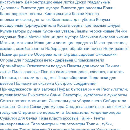
инструмент-
Демонстрационные лотки
Доски гладильные
Дыроколы
Емкости для мусора
Емкости для рассады
Ерши
Канцелярские товары-
Кипятильники
Ковши
Колеса
пневматические для тачек
Комплекты для уборки
Конусы
посадочные
Корнеудалители
Косы и серпы
Крепежные шнуры
Культиваторы ручные
Кухонная утварь
Лампы керосиновые
Лейки
садовые
Лупы
Метлы
Мешки для мусора
Москитол бытовая химия
Мотыги, мотыжки
Моющие и чистящие средства
Мыло туалетное,
жидкое, хозяйственное
Наборы для обработки почвы
Ножи разные
Ножницы разные
Обогреватели-
Ограда садовая
Окномойки
Опоры для поддержки веток деревьев
Опрыскиватели
Органайзеры
Освежители воздуха
Пакеты для мусора
Печное
литьё
Пилы садовые
Пленка самоклеющаяся, клеенка, скатерть
Плечики, вешалки для одежы
Плодосборники
Подставки для
цветов
Поливочная система быстрого соединения
Принадлежности для заточки
Пуфас бытовая химия
Распылители,
пулевизаторы
Рыхлители
Санки
Секаторы, кусторезы и сучкорезы
Сетка противомоскитная
Скреперы для уборки снега
Собиратели
листьев-
Совки
Совки для мусора
Средтсва защиты от насекомых и
грызунов
Стиральные порошки, отбеливатели, конденционеры
Сушилки для белья
Тазы пластмассовые
Тачки-
Тенты
универсальные
Термометры и спиртометры
Тряпки, губки,
салфетки
Тяпки
Укрывной материал
Уплотнители
Уплотнитель