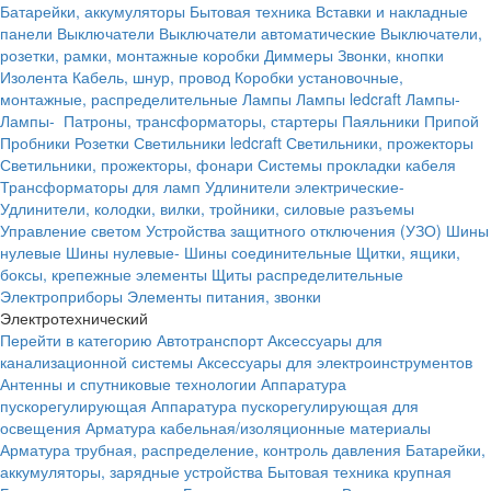
Батарейки, аккумуляторы
Бытовая техника
Вставки и накладные
панели
Выключатели
Выключатели автоматические
Выключатели,
розетки, рамки, монтажные коробки
Диммеры
Звонки, кнопки
Изолента
Кабель, шнур, провод
Коробки установочные,
монтажные, распределительные
Лампы
Лампы ledcraft
Лампы-
Лампы-
Патроны, трансформаторы, стартеры
Паяльники
Припой
Пробники
Розетки
Светильники ledcraft
Светильники, прожекторы
Светильники, прожекторы, фонари
Системы прокладки кабеля
Трансформаторы для ламп
Удлинители электрические-
Удлинители, колодки, вилки, тройники, силовые разъемы
Управление светом
Устройства защитного отключения (УЗО)
Шины
нулевые
Шины нулевые-
Шины соединительные
Щитки, ящики,
боксы, крепежные элементы
Щиты распределительные
Электроприборы
Элементы питания, звонки
Электротехнический
Перейти в категорию
Автотранспорт
Аксессуары для
канализационной системы
Аксессуары для электроинструментов
Антенны и спутниковые технологии
Аппаратура
пускорегулирующая
Аппаратура пускорегулирующая для
освещения
Арматура кабельная/изоляционные материалы
Арматура трубная, распределение, контроль давления
Батарейки,
аккумуляторы, зарядные устройства
Бытовая техника крупная