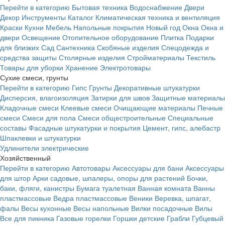
Перейти в категорию
Бытовая техника
Водоснабжение
Двери
Декор
Инструменты
Каталог
Климатическая техника и вентиляция
Краски
Кухни
Мебель
Напольные покрытия
Новый год
Окна
Окна и
двери
Освещение
Отопительное оборудование
Плитка
Подарки
для близких
Сад
Сантехника
Скобяные изделия
Спецодежда и
средства защиты
Столярные изделия
Стройматериалы
Текстиль
Товары для уборки
Хранение
Электротовары
Сухие смеси, грунты
Перейти в категорию
Гипс
Грунты
Декоративные штукатурки
Дисперсия, влагоизоляция
Затирки для швов
Защитные материалы
Кладочные смеси
Клеевые смеси
Очищающие материалы
Печные
смеси
Смеси для пола
Смеси общестроительные
Специальные
составы
Фасадные штукатурки и покрытия
Цемент, гипс, алебастр
Шпаклевки и штукатурки
Удлинители электрические
Хозяйственный
Перейти в категорию
Автотовары
Аксессуары для бани
Аксессуары
для штор
Арки садовые, шпалеры, опоры для растений
Бочки,
баки, фляги, канистры
Бумага туалетная
Ванная комната
Ванны
пластмассовые
Ведра пластмассовые
Веники
Веревка, шпагат,
фалы
Весы кухонные
Весы напольные
Вилки посадочные
Вилы
Все для пикника
Газовые горелки
Горшки детские
Грабли
Губцевый