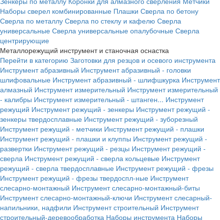
Зенкеры по металлу
Коронки для алмазного сверления
Метчики
Наборы сверел комбинированные
Плашки
Сверла по бетону
Сверла по металлу
Сверла по стеклу и кафелю
Сверла
универсальные
Сверла универсальные опалубочные
Сверла
центрирующие
Металлорежущий инструмент и станочная оснастка
Перейти в категорию
Заготовки для резцов и осевого инструмента
Инструмент абразивный
Инструмент абразивный - головки
шлифовальные
Инструмент абразивный - шлифшкурка
Инструмент
алмазный
Инструмент измерительный
Инструмент измерительный
- калибры
Инструмент измерительный - штанген...
Инструмент
режущий
Инструмент режущий - зенкеры
Инструмент режущий -
зенкеры твердосплавные
Инструмент режущий - зуборезный
Инструмент режущий - метчики
Инструмент режущий - плашки
Инструмент режущий - плашки и клуппы
Инструмент режущий -
развертки
Инструмент режущий - резцы
Инструмент режущий -
сверла
Инструмент режущий - сверла кольцевые
Инструмент
режущий - сверла твердосплавные
Инструмент режущий - фрезы
Инструмент режущий - фрезы твердоспл-ные
Инструмент
слесарно-монтажный
Инструмент слесарно-монтажный-биты
Инструмент слесарно-монтажный-ключи
Инструмент слесарный-
напильники, надфили
Инструмент строительный
Инструмент
строительный-деревообработка
Наборы инструмента
Наборы