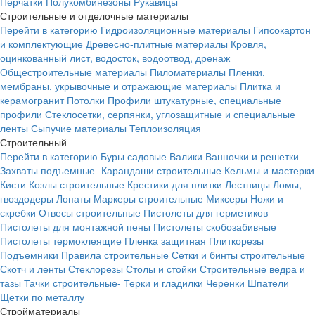
Перчатки
Полукомбинезоны
Рукавицы
Строительные и отделочные материалы
Перейти в категорию
Гидроизоляционные материалы
Гипсокартон
и комплектующие
Древесно-плитные материалы
Кровля,
оцинкованный лист, водосток, водоотвод, дренаж
Общестроительные материалы
Пиломатериалы
Пленки,
мембраны, укрывочные и отражающие материалы
Плитка и
керамогранит
Потолки
Профили штукатурные, специальные
профили
Стеклосетки, серпянки, углозащитные и специальные
ленты
Сыпучие материалы
Теплоизоляция
Строительный
Перейти в категорию
Буры садовые
Валики
Ванночки и решетки
Захваты подъемные-
Карандаши строительные
Кельмы и мастерки
Кисти
Козлы строительные
Крестики для плитки
Лестницы
Ломы,
гвоздодеры
Лопаты
Маркеры строительные
Миксеры
Ножи и
скребки
Отвесы строительные
Пистолеты для герметиков
Пистолеты для монтажной пены
Пистолеты скобозабивные
Пистолеты термоклеящие
Пленка защитная
Плиткорезы
Подъемники
Правила строительные
Сетки и бинты строительные
Скотч и ленты
Стеклорезы
Столы и стойки
Строительные ведра и
тазы
Тачки строительные-
Терки и гладилки
Черенки
Шпатели
Щетки по металлу
Стройматериалы