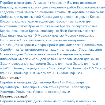
Перейти в категорию
Антисептик
Аэрозоли
Белила титановые
Водоэмульсионные краски для внутренних работ
Вспомогательные
средства
Грунт-эмаль по ржавчине
Грунты-
Декоративное покрытие
Добавки для сухих смесей
Краска для деревянных домов
Краски
Краски алкидные
Краски водно-дисперсионные
Краски для
внутренних работ
Краски по ржавчине
Краски полиуретановые
Краски резиновые
Краски эпоксидные
Лаки
Латексные краски
Масляная краска ма-15
Морилки водные
Морилки неводные
Нитроэмали
Огнебиозащита, специальные материалы
Огнезащитные краски
Олифа
Пробки для колеровки
Растворители
Серебрянка (антикоррозионная защитная краска)
Спец покрытия
Стекло жидкое
Строительная химия
Фасадные материалы
Шпаклевки
Эмали
Эмали для бетонных полов
Эмали для крыш
Эмали-основы для колеровки
Эмаль для пола
Эмаль для пола
пф-266
Эмаль для радиаторов
Эмаль нц-132
Эмаль пф-115
Эмаль
пф-117
Эмаль пф-119
Эмаль пф-121
Эмаль пф-123
Мерительный
Перейти в категорию
Дальномер
Линейки
Микрометры
Мультимеры-
Нивелиры
Пирометры
Рулетки
Тепловизоры-
Угломеры
Угольники
Уровни
Штангенциркули-
Металлорежущий
Перейти в категорию
Диски пильные по металлу и алюминию