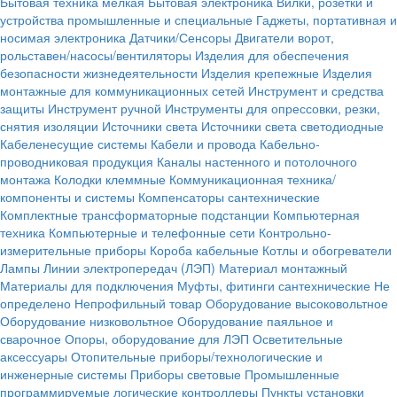
Бытовая техника мелкая
Бытовая электроника
Вилки, розетки и
устройства промышленные и специальные
Гаджеты, портативная и
носимая электроника
Датчики/Сенсоры
Двигатели ворот,
рольставен/насосы/вентиляторы
Изделия для обеспечения
безопасности жизнедеятельности
Изделия крепежные
Изделия
монтажные для коммуникационных сетей
Инструмент и средства
защиты
Инструмент ручной
Инструменты для опрессовки, резки,
снятия изоляции
Источники света
Источники света светодиодные
Кабеленесущие системы
Кабели и провода
Кабельно-
проводниковая продукция
Каналы настенного и потолочного
монтажа
Колодки клеммные
Коммуникационная техника/
компоненты и системы
Компенсаторы сантехнические
Комплектные трансформаторные подстанции
Компьютерная
техника
Компьютерные и телефонные сети
Контрольно-
измерительные приборы
Короба кабельные
Котлы и обогреватели
Лампы
Линии электропередач (ЛЭП)
Материал монтажный
Материалы для подключения
Муфты, фитинги сантехнические
Не
определено
Непрофильный товар
Оборудование высоковольтное
Оборудование низковольтное
Оборудование паяльное и
сварочное
Опоры, оборудование для ЛЭП
Осветительные
аксессуары
Отопительные приборы/технологические и
инженерные системы
Приборы световые
Промышленные
программируемые логические контроллеры
Пункты установки