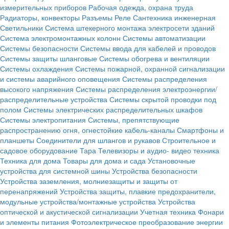
измерительных приборов
Рабочая одежда, охрана труда
Радиаторы, конвекторы
Разъемы
Реле
Сантехника инженерная
Светильники
Система штекерного монтажа электросети зданий
Система электромонтажных колонн
Системы автоматизации
Системы безопасности
Системы ввода для кабелей и проводов
Системы защиты шланговые
Системы обогрева и вентиляции
Системы охлаждения
Системы пожарной, охранной сигнализации
и системы аварийного оповещения
Системы распределения
высокого напряжения
Системы распределения электроэнергии/
распределительные устройства
Системы скрытой проводки под
полом
Системы электрических распределительных шкафов
Системы электропитания
Системы, препятствующие
распространению огня, огнестойкие кабель-каналы
Смартфоны и
планшеты
Соединители для шлангов и рукавов
Строительное и
садовое оборудование
Тара
Телевизоры и аудио- видео техника
Техника для дома
Товары для дома и сада
Установочные
устройства для системной шины
Устройства безопасности
Устройства заземления, молниезащиты и защиты от
перенапряжений
Устройства защиты, плавкие предохранители,
модульные устройства/монтажные устройства
Устройства
оптической и акустической сигнализации
Учетная техника
Фонари
и элементы питания
Фотоэлектрическое преобразование энергии