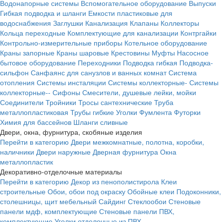
Водонапорные системы
Вспомогательное оборудование
Выпуски
Гибкая подводка и шланги
Емкости пластиковые для
водоснабжения
Заглушки
Канализация
Клапаны
Коллекторы
Кольца переходные
Комплектующие для канализации
Контргайки
Контрольно-измерительные приборы
Котельное оборудование
Краны запорные
Краны шаровые
Крестовины
Муфты
Насосное
бытовое оборудование
Переходники
Подводка гибкая
Подводка-
сильфон
Санфаянс для санузлов и ванных комнат
Система
отопления
Системы инсталяции
Системы коллекторные-
Системы
коллекторные--
Сифоны
Смесители, душевые лейки, мойки
Соединители
Тройники
Тросы сантехнические
Труба
металлопластиковая
Трубы гибкие
Уголки
Фумлента
Футорки
Химия для бассейнов
Шланги сливные
Двери, окна, фурнитура, скобяные изделия
Перейти в категорию
Двери межкомнатные, полотна, коробки,
наличники
Двери наружные
Дверная фурнитура
Окна
металлопластик
Декоративно-отделочные материалы
Перейти в категорию
Декор из пенополистирола
Клеи
строительные
Обои, обои под окраску
Обойные клеи
Подоконники,
столешницы, щит мебельный
Сайдинг
Стеклообои
Стеновые
панели мдф, комплектующие
Стеновые панели ПВХ,
комплектующие
Уголки отделочные из ПВХ