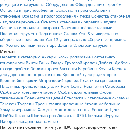
режущего инструмента
Оборудование
Оборудование - крепёж
Оснастка и приспособления
Оснастка и приспособления -
станочные
Оснастка и приспособления - тиски
Оснастка станочная
- втулки переходные
Оснастка станочная - оправки и втулки
Оснастка станочная - патроны
Пластины твёрдосплавные
Пневмоинструмент
Подшипники
Станки
Усп- 8 универсально-
сборочные приспос-ия
Усп-12 универсально-сборочные приспос-
ия
Хозяйственный инвентарь
Шланги
Электроинструмент
Метизы
Перейти в категорию
Анкеры
Блоки роликовые
Болты
Винт-
конфирматы
Винты
Гайки
Гвозди
Грузовой крепеж
Дюбели
Дюбель-
гвозди, дюбели
Зажимы троса
Заклепки
Карабины
Коуши
Крепеж
для деревянного строительства
Кронштейн для радиаторов
Кронштейны
Крюки
Метрический крепеж
Пластины крепежные
Пластины, кронштейны, уголки
Рым-болты
Рым-гайки
Саморезы
Скобы для крепления кабеля
Скобы строительные
Скобы
такелажные
Соединители цепей
Стеллажи и стеллажные системы
Такелаж
Талрепы
Тросы
Уголки крепежные
Уголки мебельные
Хомуты червячные
Хомуты, монтажные ленты, бандажи
Цепи
Шайбы
Шканты
Шпилька резьбовая din 975
Шпильки
Шурупы
Наборы слесарно-монтажные
Напольные покрытия, плинтуса ПВХ, пороги, подложки, клеи