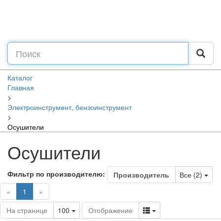
Каталог
Главная
>
Электроинструмент, бензоинструмент
>
Осушители
Осушители
Фильтр по производителю:
Tog
Производитель
Все (2)
(current)
«
1
»
Toggle Dropdown
Toggle Dropdown
На странице
100
Отображение