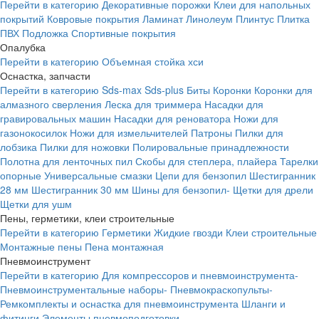
Перейти в категорию
Декоративные порожки
Клеи для напольных
покрытий
Ковровые покрытия
Ламинат
Линолеум
Плинтус
Плитка
ПВХ
Подложка
Спортивные покрытия
Опалубка
Перейти в категорию
Объемная стойка хси
Оснастка, запчасти
Перейти в категорию
Sds-max
Sds-plus
Биты
Коронки
Коронки для
алмазного сверления
Леска для триммера
Насадки для
гравировальных машин
Насадки для реноватора
Ножи для
газонокосилок
Ножи для измельчителей
Патроны
Пилки для
лобзика
Пилки для ножовки
Полировальные принадлежности
Полотна для ленточных пил
Скобы для степлера, плайера
Тарелки
опорные
Универсальные смазки
Цепи для бензопил
Шестигранник
28 мм
Шестигранник 30 мм
Шины для бензопил-
Щетки для дрели
Щетки для ушм
Пены, герметики, клеи строительные
Перейти в категорию
Герметики
Жидкие гвозди
Клеи строительные
Монтажные пены
Пена монтажная
Пневмоинструмент
Перейти в категорию
Для компрессоров и пневмоинструмента-
Пневмоинструментальные наборы-
Пневмокраскопульты-
Ремкомплекты и оснастка для пневмоинструмента
Шланги и
фитинги
Элементы пневмоподготовки