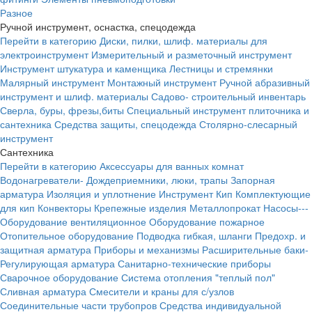
Разное
Ручной инструмент, оснастка, спецодежда
Перейти в категорию
Диски, пилки, шлиф. материалы для
электроинструмент
Измерительный и разметочный инструмент
Инструмент штукатура и каменщика
Лестницы и стремянки
Малярный инструмент
Монтажный инструмент
Ручной абразивный
инструмент и шлиф. материалы
Садово- строительный инвентарь
Сверла, буры, фрезы,биты
Специальный инструмент плиточника и
сантехника
Средства защиты, спецодежда
Столярно-слесарный
инструмент
Сантехника
Перейти в категорию
Аксессуары для ванных комнат
Водонагреватели-
Дождеприемники, люки, трапы
Запорная
арматура
Изоляция и уплотнение
Инструмент
Кип
Комплектующие
для кип
Конвекторы
Крепежные изделия
Металлопрокат
Насосы---
Оборудование вентиляционное
Оборудование пожарное
Отопительное оборудование
Подводка гибкая, шланги
Предохр. и
защитная арматура
Приборы и механизмы
Расширительные баки-
Регулирующая арматура
Санитарно-технические приборы
Сварочное оборудование
Система отопления "теплый пол"
Сливная арматура
Смесители и краны для с/узлов
Соединительные части трубопров
Средства индивидуальной