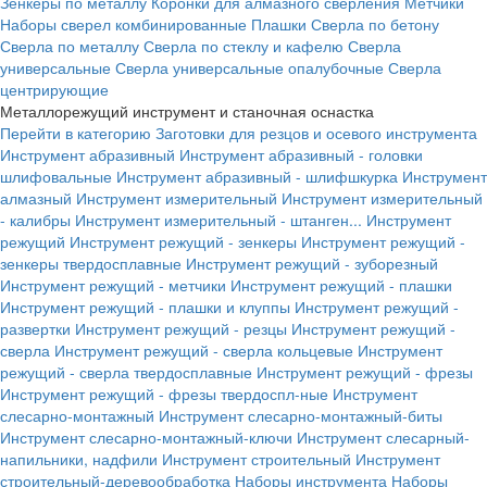
Зенкеры по металлу
Коронки для алмазного сверления
Метчики
Наборы сверел комбинированные
Плашки
Сверла по бетону
Сверла по металлу
Сверла по стеклу и кафелю
Сверла
универсальные
Сверла универсальные опалубочные
Сверла
центрирующие
Металлорежущий инструмент и станочная оснастка
Перейти в категорию
Заготовки для резцов и осевого инструмента
Инструмент абразивный
Инструмент абразивный - головки
шлифовальные
Инструмент абразивный - шлифшкурка
Инструмент
алмазный
Инструмент измерительный
Инструмент измерительный
- калибры
Инструмент измерительный - штанген...
Инструмент
режущий
Инструмент режущий - зенкеры
Инструмент режущий -
зенкеры твердосплавные
Инструмент режущий - зуборезный
Инструмент режущий - метчики
Инструмент режущий - плашки
Инструмент режущий - плашки и клуппы
Инструмент режущий -
развертки
Инструмент режущий - резцы
Инструмент режущий -
сверла
Инструмент режущий - сверла кольцевые
Инструмент
режущий - сверла твердосплавные
Инструмент режущий - фрезы
Инструмент режущий - фрезы твердоспл-ные
Инструмент
слесарно-монтажный
Инструмент слесарно-монтажный-биты
Инструмент слесарно-монтажный-ключи
Инструмент слесарный-
напильники, надфили
Инструмент строительный
Инструмент
строительный-деревообработка
Наборы инструмента
Наборы