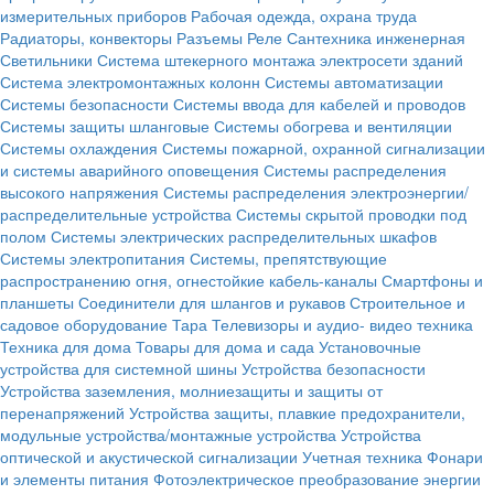
измерительных приборов
Рабочая одежда, охрана труда
Радиаторы, конвекторы
Разъемы
Реле
Сантехника инженерная
Светильники
Система штекерного монтажа электросети зданий
Система электромонтажных колонн
Системы автоматизации
Системы безопасности
Системы ввода для кабелей и проводов
Системы защиты шланговые
Системы обогрева и вентиляции
Системы охлаждения
Системы пожарной, охранной сигнализации
и системы аварийного оповещения
Системы распределения
высокого напряжения
Системы распределения электроэнергии/
распределительные устройства
Системы скрытой проводки под
полом
Системы электрических распределительных шкафов
Системы электропитания
Системы, препятствующие
распространению огня, огнестойкие кабель-каналы
Смартфоны и
планшеты
Соединители для шлангов и рукавов
Строительное и
садовое оборудование
Тара
Телевизоры и аудио- видео техника
Техника для дома
Товары для дома и сада
Установочные
устройства для системной шины
Устройства безопасности
Устройства заземления, молниезащиты и защиты от
перенапряжений
Устройства защиты, плавкие предохранители,
модульные устройства/монтажные устройства
Устройства
оптической и акустической сигнализации
Учетная техника
Фонари
и элементы питания
Фотоэлектрическое преобразование энергии