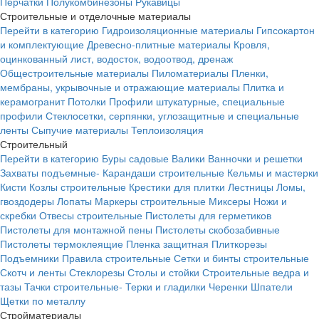
Перчатки
Полукомбинезоны
Рукавицы
Строительные и отделочные материалы
Перейти в категорию
Гидроизоляционные материалы
Гипсокартон
и комплектующие
Древесно-плитные материалы
Кровля,
оцинкованный лист, водосток, водоотвод, дренаж
Общестроительные материалы
Пиломатериалы
Пленки,
мембраны, укрывочные и отражающие материалы
Плитка и
керамогранит
Потолки
Профили штукатурные, специальные
профили
Стеклосетки, серпянки, углозащитные и специальные
ленты
Сыпучие материалы
Теплоизоляция
Строительный
Перейти в категорию
Буры садовые
Валики
Ванночки и решетки
Захваты подъемные-
Карандаши строительные
Кельмы и мастерки
Кисти
Козлы строительные
Крестики для плитки
Лестницы
Ломы,
гвоздодеры
Лопаты
Маркеры строительные
Миксеры
Ножи и
скребки
Отвесы строительные
Пистолеты для герметиков
Пистолеты для монтажной пены
Пистолеты скобозабивные
Пистолеты термоклеящие
Пленка защитная
Плиткорезы
Подъемники
Правила строительные
Сетки и бинты строительные
Скотч и ленты
Стеклорезы
Столы и стойки
Строительные ведра и
тазы
Тачки строительные-
Терки и гладилки
Черенки
Шпатели
Щетки по металлу
Стройматериалы