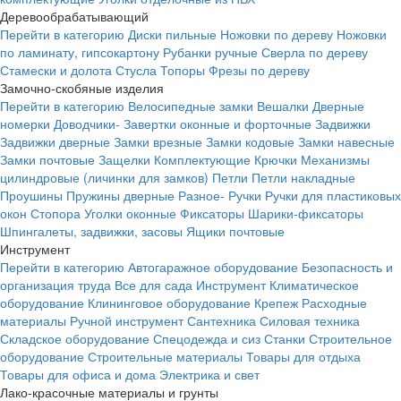
Деревообрабатывающий
Перейти в категорию
Диски пильные
Ножовки по дереву
Ножовки
по ламинату, гипсокартону
Рубанки ручные
Сверла по дереву
Стамески и долота
Стусла
Топоры
Фрезы по дереву
Замочно-скобяные изделия
Перейти в категорию
Велосипедные замки
Вешалки
Дверные
номерки
Доводчики-
Завертки оконные и форточные
Задвижки
Задвижки дверные
Замки врезные
Замки кодовые
Замки навесные
Замки почтовые
Защелки
Комплектующие
Крючки
Механизмы
цилиндровые (личинки для замков)
Петли
Петли накладные
Проушины
Пружины дверные
Разное-
Ручки
Ручки для пластиковых
окон
Стопора
Уголки оконные
Фиксаторы
Шарики-фиксаторы
Шпингалеты, задвижки, засовы
Ящики почтовые
Инструмент
Перейти в категорию
Автогаражное оборудование
Безопасность и
организация труда
Все для сада
Инструмент
Климатическое
оборудование
Клининговое оборудование
Крепеж
Расходные
материалы
Ручной инструмент
Сантехника
Силовая техника
Складское оборудование
Спецодежда и сиз
Станки
Строительное
оборудование
Строительные материалы
Товары для отдыха
Товары для офиса и дома
Электрика и свет
Лако-красочные материалы и грунты