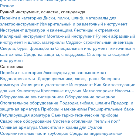
Разное
Ручной инструмент, оснастка, спецодежда
Перейти в категорию
Диски, пилки, шлиф. материалы для
электроинструмент
Измерительный и разметочный инструмент
Инструмент штукатура и каменщика
Лестницы и стремянки
Малярный инструмент
Монтажный инструмент
Ручной абразивный
инструмент и шлиф. материалы
Садово- строительный инвентарь
Сверла, буры, фрезы,биты
Специальный инструмент плиточника и
сантехника
Средства защиты, спецодежда
Столярно-слесарный
инструмент
Сантехника
Перейти в категорию
Аксессуары для ванных комнат
Водонагреватели-
Дождеприемники, люки, трапы
Запорная
арматура
Изоляция и уплотнение
Инструмент
Кип
Комплектующие
для кип
Конвекторы
Крепежные изделия
Металлопрокат
Насосы---
Оборудование вентиляционное
Оборудование пожарное
Отопительное оборудование
Подводка гибкая, шланги
Предохр. и
защитная арматура
Приборы и механизмы
Расширительные баки-
Регулирующая арматура
Санитарно-технические приборы
Сварочное оборудование
Система отопления "теплый пол"
Сливная арматура
Смесители и краны для с/узлов
Соединительные части трубопров
Средства индивидуальной