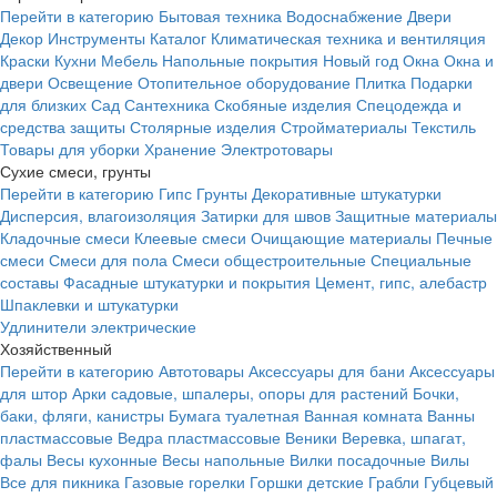
Перейти в категорию
Бытовая техника
Водоснабжение
Двери
Декор
Инструменты
Каталог
Климатическая техника и вентиляция
Краски
Кухни
Мебель
Напольные покрытия
Новый год
Окна
Окна и
двери
Освещение
Отопительное оборудование
Плитка
Подарки
для близких
Сад
Сантехника
Скобяные изделия
Спецодежда и
средства защиты
Столярные изделия
Стройматериалы
Текстиль
Товары для уборки
Хранение
Электротовары
Сухие смеси, грунты
Перейти в категорию
Гипс
Грунты
Декоративные штукатурки
Дисперсия, влагоизоляция
Затирки для швов
Защитные материалы
Кладочные смеси
Клеевые смеси
Очищающие материалы
Печные
смеси
Смеси для пола
Смеси общестроительные
Специальные
составы
Фасадные штукатурки и покрытия
Цемент, гипс, алебастр
Шпаклевки и штукатурки
Удлинители электрические
Хозяйственный
Перейти в категорию
Автотовары
Аксессуары для бани
Аксессуары
для штор
Арки садовые, шпалеры, опоры для растений
Бочки,
баки, фляги, канистры
Бумага туалетная
Ванная комната
Ванны
пластмассовые
Ведра пластмассовые
Веники
Веревка, шпагат,
фалы
Весы кухонные
Весы напольные
Вилки посадочные
Вилы
Все для пикника
Газовые горелки
Горшки детские
Грабли
Губцевый