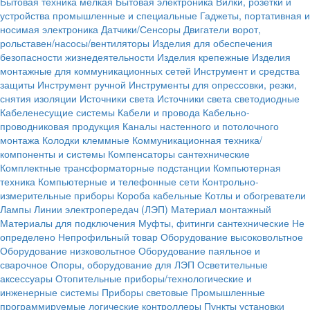
Бытовая техника мелкая
Бытовая электроника
Вилки, розетки и
устройства промышленные и специальные
Гаджеты, портативная и
носимая электроника
Датчики/Сенсоры
Двигатели ворот,
рольставен/насосы/вентиляторы
Изделия для обеспечения
безопасности жизнедеятельности
Изделия крепежные
Изделия
монтажные для коммуникационных сетей
Инструмент и средства
защиты
Инструмент ручной
Инструменты для опрессовки, резки,
снятия изоляции
Источники света
Источники света светодиодные
Кабеленесущие системы
Кабели и провода
Кабельно-
проводниковая продукция
Каналы настенного и потолочного
монтажа
Колодки клеммные
Коммуникационная техника/
компоненты и системы
Компенсаторы сантехнические
Комплектные трансформаторные подстанции
Компьютерная
техника
Компьютерные и телефонные сети
Контрольно-
измерительные приборы
Короба кабельные
Котлы и обогреватели
Лампы
Линии электропередач (ЛЭП)
Материал монтажный
Материалы для подключения
Муфты, фитинги сантехнические
Не
определено
Непрофильный товар
Оборудование высоковольтное
Оборудование низковольтное
Оборудование паяльное и
сварочное
Опоры, оборудование для ЛЭП
Осветительные
аксессуары
Отопительные приборы/технологические и
инженерные системы
Приборы световые
Промышленные
программируемые логические контроллеры
Пункты установки