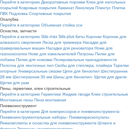
Перейти в категорию
Декоративные порожки
Клеи для напольных
покрытий
Ковровые покрытия
Ламинат
Линолеум
Плинтус
Плитка
ПВХ
Подложка
Спортивные покрытия
Опалубка
Перейти в категорию
Объемная стойка хси
Оснастка, запчасти
Перейти в категорию
Sds-max
Sds-plus
Биты
Коронки
Коронки для
алмазного сверления
Леска для триммера
Насадки для
гравировальных машин
Насадки для реноватора
Ножи для
газонокосилок
Ножи для измельчителей
Патроны
Пилки для
лобзика
Пилки для ножовки
Полировальные принадлежности
Полотна для ленточных пил
Скобы для степлера, плайера
Тарелки
опорные
Универсальные смазки
Цепи для бензопил
Шестигранник
28 мм
Шестигранник 30 мм
Шины для бензопил-
Щетки для дрели
Щетки для ушм
Пены, герметики, клеи строительные
Перейти в категорию
Герметики
Жидкие гвозди
Клеи строительные
Монтажные пены
Пена монтажная
Пневмоинструмент
Перейти в категорию
Для компрессоров и пневмоинструмента-
Пневмоинструментальные наборы-
Пневмокраскопульты-
Ремкомплекты и оснастка для пневмоинструмента
Шланги и
фитинги
Элементы пневмоподготовки