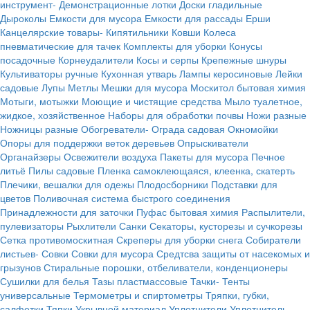
инструмент-
Демонстрационные лотки
Доски гладильные
Дыроколы
Емкости для мусора
Емкости для рассады
Ерши
Канцелярские товары-
Кипятильники
Ковши
Колеса
пневматические для тачек
Комплекты для уборки
Конусы
посадочные
Корнеудалители
Косы и серпы
Крепежные шнуры
Культиваторы ручные
Кухонная утварь
Лампы керосиновые
Лейки
садовые
Лупы
Метлы
Мешки для мусора
Москитол бытовая химия
Мотыги, мотыжки
Моющие и чистящие средства
Мыло туалетное,
жидкое, хозяйственное
Наборы для обработки почвы
Ножи разные
Ножницы разные
Обогреватели-
Ограда садовая
Окномойки
Опоры для поддержки веток деревьев
Опрыскиватели
Органайзеры
Освежители воздуха
Пакеты для мусора
Печное
литьё
Пилы садовые
Пленка самоклеющаяся, клеенка, скатерть
Плечики, вешалки для одежы
Плодосборники
Подставки для
цветов
Поливочная система быстрого соединения
Принадлежности для заточки
Пуфас бытовая химия
Распылители,
пулевизаторы
Рыхлители
Санки
Секаторы, кусторезы и сучкорезы
Сетка противомоскитная
Скреперы для уборки снега
Собиратели
листьев-
Совки
Совки для мусора
Средтсва защиты от насекомых и
грызунов
Стиральные порошки, отбеливатели, конденционеры
Сушилки для белья
Тазы пластмассовые
Тачки-
Тенты
универсальные
Термометры и спиртометры
Тряпки, губки,
салфетки
Тяпки
Укрывной материал
Уплотнители
Уплотнитель