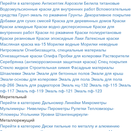
Перейти в категорию
Антисептик
Аэрозоли
Белила титановые
Водоэмульсионные краски для внутренних работ
Вспомогательные
средства
Грунт-эмаль по ржавчине
Грунты-
Декоративное покрытие
Добавки для сухих смесей
Краска для деревянных домов
Краски
Краски алкидные
Краски водно-дисперсионные
Краски для
внутренних работ
Краски по ржавчине
Краски полиуретановые
Краски резиновые
Краски эпоксидные
Лаки
Латексные краски
Масляная краска ма-15
Морилки водные
Морилки неводные
Нитроэмали
Огнебиозащита, специальные материалы
Огнезащитные краски
Олифа
Пробки для колеровки
Растворители
Серебрянка (антикоррозионная защитная краска)
Спец покрытия
Стекло жидкое
Строительная химия
Фасадные материалы
Шпаклевки
Эмали
Эмали для бетонных полов
Эмали для крыш
Эмали-основы для колеровки
Эмаль для пола
Эмаль для пола
пф-266
Эмаль для радиаторов
Эмаль нц-132
Эмаль пф-115
Эмаль
пф-117
Эмаль пф-119
Эмаль пф-121
Эмаль пф-123
Мерительный
Перейти в категорию
Дальномер
Линейки
Микрометры
Мультимеры-
Нивелиры
Пирометры
Рулетки
Тепловизоры-
Угломеры
Угольники
Уровни
Штангенциркули-
Металлорежущий
Перейти в категорию
Диски пильные по металлу и алюминию