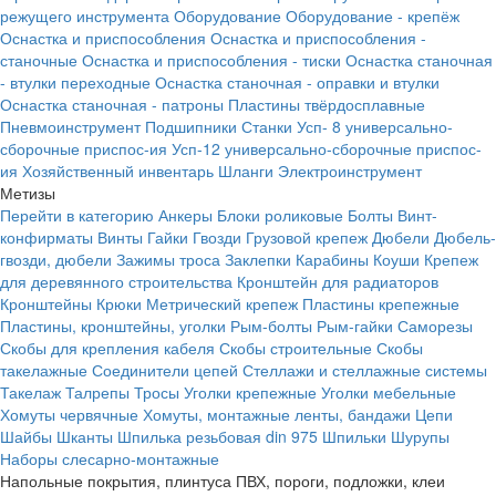
режущего инструмента
Оборудование
Оборудование - крепёж
Оснастка и приспособления
Оснастка и приспособления -
станочные
Оснастка и приспособления - тиски
Оснастка станочная
- втулки переходные
Оснастка станочная - оправки и втулки
Оснастка станочная - патроны
Пластины твёрдосплавные
Пневмоинструмент
Подшипники
Станки
Усп- 8 универсально-
сборочные приспос-ия
Усп-12 универсально-сборочные приспос-
ия
Хозяйственный инвентарь
Шланги
Электроинструмент
Метизы
Перейти в категорию
Анкеры
Блоки роликовые
Болты
Винт-
конфирматы
Винты
Гайки
Гвозди
Грузовой крепеж
Дюбели
Дюбель-
гвозди, дюбели
Зажимы троса
Заклепки
Карабины
Коуши
Крепеж
для деревянного строительства
Кронштейн для радиаторов
Кронштейны
Крюки
Метрический крепеж
Пластины крепежные
Пластины, кронштейны, уголки
Рым-болты
Рым-гайки
Саморезы
Скобы для крепления кабеля
Скобы строительные
Скобы
такелажные
Соединители цепей
Стеллажи и стеллажные системы
Такелаж
Талрепы
Тросы
Уголки крепежные
Уголки мебельные
Хомуты червячные
Хомуты, монтажные ленты, бандажи
Цепи
Шайбы
Шканты
Шпилька резьбовая din 975
Шпильки
Шурупы
Наборы слесарно-монтажные
Напольные покрытия, плинтуса ПВХ, пороги, подложки, клеи