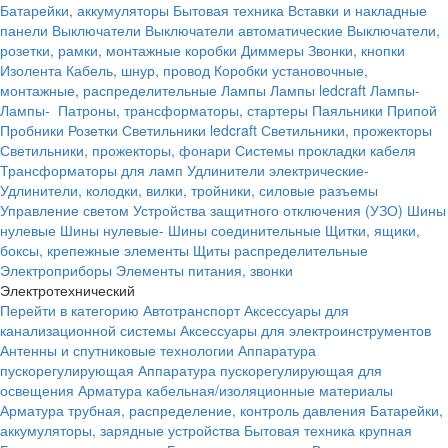
Батарейки, аккумуляторы
Бытовая техника
Вставки и накладные
панели
Выключатели
Выключатели автоматические
Выключатели,
розетки, рамки, монтажные коробки
Диммеры
Звонки, кнопки
Изолента
Кабель, шнур, провод
Коробки установочные,
монтажные, распределительные
Лампы
Лампы ledcraft
Лампы-
Лампы-
Патроны, трансформаторы, стартеры
Паяльники
Припой
Пробники
Розетки
Светильники ledcraft
Светильники, прожекторы
Светильники, прожекторы, фонари
Системы прокладки кабеля
Трансформаторы для ламп
Удлинители электрические-
Удлинители, колодки, вилки, тройники, силовые разъемы
Управление светом
Устройства защитного отключения (УЗО)
Шины
нулевые
Шины нулевые-
Шины соединительные
Щитки, ящики,
боксы, крепежные элементы
Щиты распределительные
Электроприборы
Элементы питания, звонки
Электротехнический
Перейти в категорию
Автотранспорт
Аксессуары для
канализационной системы
Аксессуары для электроинструментов
Антенны и спутниковые технологии
Аппаратура
пускорегулирующая
Аппаратура пускорегулирующая для
освещения
Арматура кабельная/изоляционные материалы
Арматура трубная, распределение, контроль давления
Батарейки,
аккумуляторы, зарядные устройства
Бытовая техника крупная