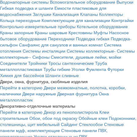
Водонапорные системы
Вспомогательное оборудование
Выпуски
Гибкая подводка и шланги
Емкости пластиковые для
водоснабжения
Заглушки
Канализация
Клапаны
Коллекторы
Кольца переходные
Комплектующие для канализации
Контргайки
Контрольно-измерительные приборы
Котельное оборудование
Краны запорные
Краны шаровые
Крестовины
Муфты
Насосное
бытовое оборудование
Переходники
Подводка гибкая
Подводка-
сильфон
Санфаянс для санузлов и ванных комнат
Система
отопления
Системы инсталяции
Системы коллекторные-
Системы
коллекторные--
Сифоны
Смесители, душевые лейки, мойки
Соединители
Тройники
Тросы сантехнические
Труба
металлопластиковая
Трубы гибкие
Уголки
Фумлента
Футорки
Химия для бассейнов
Шланги сливные
Двери, окна, фурнитура, скобяные изделия
Перейти в категорию
Двери межкомнатные, полотна, коробки,
наличники
Двери наружные
Дверная фурнитура
Окна
металлопластик
Декоративно-отделочные материалы
Перейти в категорию
Декор из пенополистирола
Клеи
строительные
Обои, обои под окраску
Обойные клеи
Подоконники,
столешницы, щит мебельный
Сайдинг
Стеклообои
Стеновые
панели мдф, комплектующие
Стеновые панели ПВХ,
комплектующие
Уголки отделочные из ПВХ