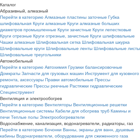
Каталог
Абразивный, алмазный
Перейти в категорию
Алмазные пластины заточные
Губка
шлифовальная
Круги алмазные
Круги алмазные больших
диаметров промышленные
Круги зачистные
Круги лепестковые
Круги отрезные
Круги отрезные, зачистные
Круги шлифовальные
Чашки алмазные
Шлифовальная сетка
Шлифовальная шкурка
Шлифовальные круги
Шлифовальные ленты
Шлифовальные листы
Шлифовальные треугольники
Автомобильный
Перейти в категорию
Автохимия
Грузики балансировочные
Домкраты
Запчасти для грузовых машин
Инструмент для кузовного
ремонта, аксессуары
Правки автомобильные
Прессы
гидравлические
Прессы реечные
Растяжки гидравлические
Специнструмент
Вентиляция и электрообогрев
Перейти в категорию
Вентиляторы
Вентиляционные решетки
Вентиляционные системы
Кабели для обогрева труб
Камины и
печи
Теплые полы
Электрообогреватели
Водоснабжение, канализация, водонагреватели, радиаторы, газ
Перейти в категорию
Бочонки
Ванны, экраны для ванн, душевые
кабины
Водонагреватели, оборудование для сжиженного газа