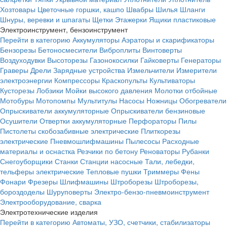
Хозтовары
Цветочные горшки, кашпо
Швабры
Шилья
Шланги
Шнуры, веревки и шпагаты
Щетки
Этажерки
Ящики пластиковые
Электроинструмент, бензоинструмент
Перейти в категорию
Аккумуляторы
Аэраторы и скарификаторы
Бензорезы
Бетоносмесители
Виброплиты
Винтоверты
Воздуходувки
Высоторезы
Газонокосилки
Гайковерты
Генераторы
Граверы
Дрели
Зарядные устройства
Измельчители
Измерители
электроэнергии
Компрессоры
Краскопульты
Культиваторы
Кусторезы
Лобзики
Мойки высокого давления
Молотки отбойные
Мотобуры
Мотопомпы
Мультитулы
Насосы
Ножницы
Обогреватели
Опрыскиватели аккумуляторные
Опрыскиватели бензиновые
Осушители
Отвертки аккумуляторные
Перфораторы
Пилы
Пистолеты скобозабивные электрические
Плиткорезы
электрические
Пневмошлифмашины
Пылесосы
Расходные
материалы и оснастка
Резчики по бетону
Реноваторы
Рубанки
Снегоуборщики
Станки
Станции насосные
Тали, лебедки,
тельферы электрические
Тепловые пушки
Триммеры
Фены
Фонари
Фрезеры
Шлифмашины
Штроборезы
Штроборезы,
бороздоделы
Шуруповерты
Электро-бензо-пневмоинструмент
Электрооборудование, сварка
Электротехнические изделия
Перейти в категорию
Автоматы, УЗО, счетчики, стабилизаторы