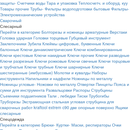
защиты-
Счетчики воды
Тара и упаковка
Теплосчетч. и оборуд. куу
Товары прочие
Трубы-
Фильтры водоподготовки бытовые
Фильтры-
Электромеханические устройства
Сварочный
Слесарный
Перейти в категорию
Болторезы и ножницы арматурные
Верстаки
Головка ударная
Головки торцевые
Губцевый инструмент
Заклепочники
Зубила
Клеймы цифровые, буквенные
Ключи
балонные
Ключи динамометрические
Ключи комбинированные
Ключи крестовые
Ключи накидные
Ключи прочие
Ключи разводные
Ключи разрезные
Ключи рожковые
Ключи свечные
Ключи торцовые
и трубчатые
Ключи трубные
Ключи шарнирные
Ключи
шестигранные (имбусовые)
Молотки и кувалды
Наборы
инструмента
Напильники и надфили
Ножницы по металлу
Ножницы угловые-
Ножовки по металлу
Отвертки
Пинцеты
Пояса и
сумки для инструмента
Развальцовки
Распоры
Струбцины
Съемники подшипников
Тали , лебедки
Тиски
Трубогибы
Труборезы
Экстрамощная стальная угловая струбцина для
сварочных работ kraftool extrem c90 две опорные поверхно
Ящики
слесарные
Спецодежда
Перейти в категорию
Брюки-
Куртки-
Маски, респираторы
Очки