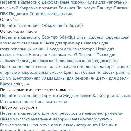
Перейти в категорию
Декоративные порожки
Клеи для напольных
покрытий
Ковровые покрытия
Ламинат
Линолеум
Плинтус
Плитка
ПВХ
Подложка
Спортивные покрытия
Опалубка
Перейти в категорию
Объемная стойка хси
Оснастка, запчасти
Перейти в категорию
Sds-max
Sds-plus
Биты
Коронки
Коронки для
алмазного сверления
Леска для триммера
Насадки для
гравировальных машин
Насадки для реноватора
Ножи для
газонокосилок
Ножи для измельчителей
Патроны
Пилки для
лобзика
Пилки для ножовки
Полировальные принадлежности
Полотна для ленточных пил
Скобы для степлера, плайера
Тарелки
опорные
Универсальные смазки
Цепи для бензопил
Шестигранник
28 мм
Шестигранник 30 мм
Шины для бензопил-
Щетки для дрели
Щетки для ушм
Пены, герметики, клеи строительные
Перейти в категорию
Герметики
Жидкие гвозди
Клеи строительные
Монтажные пены
Пена монтажная
Пневмоинструмент
Перейти в категорию
Для компрессоров и пневмоинструмента-
Пневмоинструментальные наборы-
Пневмокраскопульты-
Ремкомплекты и оснастка для пневмоинструмента
Шланги и
фитинги
Элементы пневмоподготовки