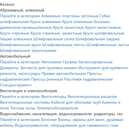
Каталог
Абразивный, алмазный
Перейти в категорию
Алмазные пластины заточные
Губка
шлифовальная
Круги алмазные
Круги алмазные больших
диаметров промышленные
Круги зачистные
Круги лепестковые
Круги отрезные
Круги отрезные, зачистные
Круги шлифовальные
Чашки алмазные
Шлифовальная сетка
Шлифовальная шкурка
Шлифовальные круги
Шлифовальные ленты
Шлифовальные листы
Шлифовальные треугольники
Автомобильный
Перейти в категорию
Автохимия
Грузики балансировочные
Домкраты
Запчасти для грузовых машин
Инструмент для кузовного
ремонта, аксессуары
Правки автомобильные
Прессы
гидравлические
Прессы реечные
Растяжки гидравлические
Специнструмент
Вентиляция и электрообогрев
Перейти в категорию
Вентиляторы
Вентиляционные решетки
Вентиляционные системы
Кабели для обогрева труб
Камины и
печи
Теплые полы
Электрообогреватели
Водоснабжение, канализация, водонагреватели, радиаторы, газ
Перейти в категорию
Бочонки
Ванны, экраны для ванн, душевые
кабины
Водонагреватели, оборудование для сжиженного газа