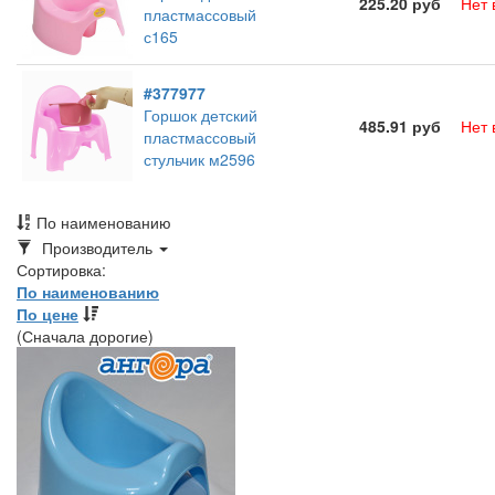
225.20 руб
Нет 
пластмассовый
с165
#377977
Горшок детский
485.91 руб
Нет 
пластмассовый
стульчик м2596
По наименованию
Toggle
Производитель
Dropdown
Сортировка:
По наименованию
По цене
(Сначала дорогие)