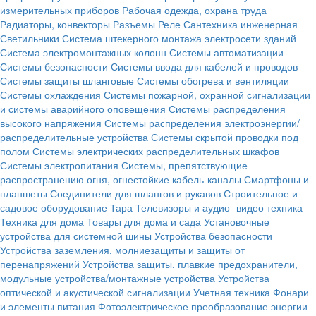
измерительных приборов
Рабочая одежда, охрана труда
Радиаторы, конвекторы
Разъемы
Реле
Сантехника инженерная
Светильники
Система штекерного монтажа электросети зданий
Система электромонтажных колонн
Системы автоматизации
Системы безопасности
Системы ввода для кабелей и проводов
Системы защиты шланговые
Системы обогрева и вентиляции
Системы охлаждения
Системы пожарной, охранной сигнализации
и системы аварийного оповещения
Системы распределения
высокого напряжения
Системы распределения электроэнергии/
распределительные устройства
Системы скрытой проводки под
полом
Системы электрических распределительных шкафов
Системы электропитания
Системы, препятствующие
распространению огня, огнестойкие кабель-каналы
Смартфоны и
планшеты
Соединители для шлангов и рукавов
Строительное и
садовое оборудование
Тара
Телевизоры и аудио- видео техника
Техника для дома
Товары для дома и сада
Установочные
устройства для системной шины
Устройства безопасности
Устройства заземления, молниезащиты и защиты от
перенапряжений
Устройства защиты, плавкие предохранители,
модульные устройства/монтажные устройства
Устройства
оптической и акустической сигнализации
Учетная техника
Фонари
и элементы питания
Фотоэлектрическое преобразование энергии