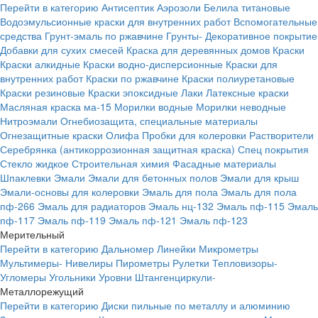
Перейти в категорию
Антисептик
Аэрозоли
Белила титановые
Водоэмульсионные краски для внутренних работ
Вспомогательные
средства
Грунт-эмаль по ржавчине
Грунты-
Декоративное покрытие
Добавки для сухих смесей
Краска для деревянных домов
Краски
Краски алкидные
Краски водно-дисперсионные
Краски для
внутренних работ
Краски по ржавчине
Краски полиуретановые
Краски резиновые
Краски эпоксидные
Лаки
Латексные краски
Масляная краска ма-15
Морилки водные
Морилки неводные
Нитроэмали
Огнебиозащита, специальные материалы
Огнезащитные краски
Олифа
Пробки для колеровки
Растворители
Серебрянка (антикоррозионная защитная краска)
Спец покрытия
Стекло жидкое
Строительная химия
Фасадные материалы
Шпаклевки
Эмали
Эмали для бетонных полов
Эмали для крыш
Эмали-основы для колеровки
Эмаль для пола
Эмаль для пола
пф-266
Эмаль для радиаторов
Эмаль нц-132
Эмаль пф-115
Эмаль
пф-117
Эмаль пф-119
Эмаль пф-121
Эмаль пф-123
Мерительный
Перейти в категорию
Дальномер
Линейки
Микрометры
Мультимеры-
Нивелиры
Пирометры
Рулетки
Тепловизоры-
Угломеры
Угольники
Уровни
Штангенциркули-
Металлорежущий
Перейти в категорию
Диски пильные по металлу и алюминию