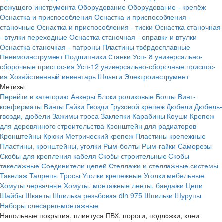
режущего инструмента
Оборудование
Оборудование - крепёж
Оснастка и приспособления
Оснастка и приспособления -
станочные
Оснастка и приспособления - тиски
Оснастка станочная
- втулки переходные
Оснастка станочная - оправки и втулки
Оснастка станочная - патроны
Пластины твёрдосплавные
Пневмоинструмент
Подшипники
Станки
Усп- 8 универсально-
сборочные приспос-ия
Усп-12 универсально-сборочные приспос-
ия
Хозяйственный инвентарь
Шланги
Электроинструмент
Метизы
Перейти в категорию
Анкеры
Блоки роликовые
Болты
Винт-
конфирматы
Винты
Гайки
Гвозди
Грузовой крепеж
Дюбели
Дюбель-
гвозди, дюбели
Зажимы троса
Заклепки
Карабины
Коуши
Крепеж
для деревянного строительства
Кронштейн для радиаторов
Кронштейны
Крюки
Метрический крепеж
Пластины крепежные
Пластины, кронштейны, уголки
Рым-болты
Рым-гайки
Саморезы
Скобы для крепления кабеля
Скобы строительные
Скобы
такелажные
Соединители цепей
Стеллажи и стеллажные системы
Такелаж
Талрепы
Тросы
Уголки крепежные
Уголки мебельные
Хомуты червячные
Хомуты, монтажные ленты, бандажи
Цепи
Шайбы
Шканты
Шпилька резьбовая din 975
Шпильки
Шурупы
Наборы слесарно-монтажные
Напольные покрытия, плинтуса ПВХ, пороги, подложки, клеи