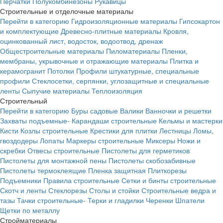
Перчатки
Полукомбинезоны
Рукавицы
Строительные и отделочные материалы
Перейти в категорию
Гидроизоляционные материалы
Гипсокартон
и комплектующие
Древесно-плитные материалы
Кровля,
оцинкованный лист, водосток, водоотвод, дренаж
Общестроительные материалы
Пиломатериалы
Пленки,
мембраны, укрывочные и отражающие материалы
Плитка и
керамогранит
Потолки
Профили штукатурные, специальные
профили
Стеклосетки, серпянки, углозащитные и специальные
ленты
Сыпучие материалы
Теплоизоляция
Строительный
Перейти в категорию
Буры садовые
Валики
Ванночки и решетки
Захваты подъемные-
Карандаши строительные
Кельмы и мастерки
Кисти
Козлы строительные
Крестики для плитки
Лестницы
Ломы,
гвоздодеры
Лопаты
Маркеры строительные
Миксеры
Ножи и
скребки
Отвесы строительные
Пистолеты для герметиков
Пистолеты для монтажной пены
Пистолеты скобозабивные
Пистолеты термоклеящие
Пленка защитная
Плиткорезы
Подъемники
Правила строительные
Сетки и бинты строительные
Скотч и ленты
Стеклорезы
Столы и стойки
Строительные ведра и
тазы
Тачки строительные-
Терки и гладилки
Черенки
Шпатели
Щетки по металлу
Стройматериалы