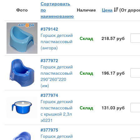
Сортировать
Фото
по
Наличие
Цена
(От доро
наименованию
#379142
Горшок детский
Склад
218.57 руб
пластмассовый
(ангора)
#377972
Горшок детский
пластмассовый
Склад
196.17 руб
290*260*220
(иж)
#377974
Горшок детский
пластмассовый
Склад
131.03 руб
с крышкой 2,3л
э0231
#377975
Горшок детский