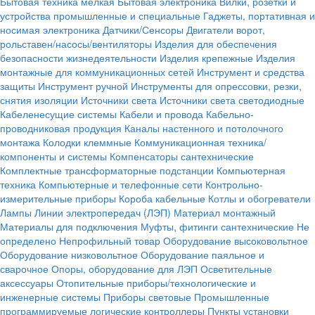
Бытовая техника мелкая
Бытовая электроника
Вилки, розетки и
устройства промышленные и специальные
Гаджеты, портативная и
носимая электроника
Датчики/Сенсоры
Двигатели ворот,
рольставен/насосы/вентиляторы
Изделия для обеспечения
безопасности жизнедеятельности
Изделия крепежные
Изделия
монтажные для коммуникационных сетей
Инструмент и средства
защиты
Инструмент ручной
Инструменты для опрессовки, резки,
снятия изоляции
Источники света
Источники света светодиодные
Кабеленесущие системы
Кабели и провода
Кабельно-
проводниковая продукция
Каналы настенного и потолочного
монтажа
Колодки клеммные
Коммуникационная техника/
компоненты и системы
Компенсаторы сантехнические
Комплектные трансформаторные подстанции
Компьютерная
техника
Компьютерные и телефонные сети
Контрольно-
измерительные приборы
Короба кабельные
Котлы и обогреватели
Лампы
Линии электропередач (ЛЭП)
Материал монтажный
Материалы для подключения
Муфты, фитинги сантехнические
Не
определено
Непрофильный товар
Оборудование высоковольтное
Оборудование низковольтное
Оборудование паяльное и
сварочное
Опоры, оборудование для ЛЭП
Осветительные
аксессуары
Отопительные приборы/технологические и
инженерные системы
Приборы световые
Промышленные
программируемые логические контроллеры
Пункты установки