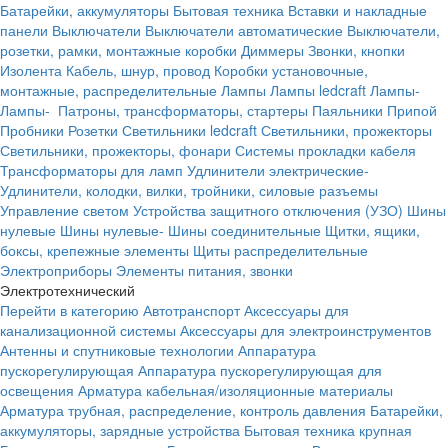
Батарейки, аккумуляторы
Бытовая техника
Вставки и накладные
панели
Выключатели
Выключатели автоматические
Выключатели,
розетки, рамки, монтажные коробки
Диммеры
Звонки, кнопки
Изолента
Кабель, шнур, провод
Коробки установочные,
монтажные, распределительные
Лампы
Лампы ledcraft
Лампы-
Лампы-
Патроны, трансформаторы, стартеры
Паяльники
Припой
Пробники
Розетки
Светильники ledcraft
Светильники, прожекторы
Светильники, прожекторы, фонари
Системы прокладки кабеля
Трансформаторы для ламп
Удлинители электрические-
Удлинители, колодки, вилки, тройники, силовые разъемы
Управление светом
Устройства защитного отключения (УЗО)
Шины
нулевые
Шины нулевые-
Шины соединительные
Щитки, ящики,
боксы, крепежные элементы
Щиты распределительные
Электроприборы
Элементы питания, звонки
Электротехнический
Перейти в категорию
Автотранспорт
Аксессуары для
канализационной системы
Аксессуары для электроинструментов
Антенны и спутниковые технологии
Аппаратура
пускорегулирующая
Аппаратура пускорегулирующая для
освещения
Арматура кабельная/изоляционные материалы
Арматура трубная, распределение, контроль давления
Батарейки,
аккумуляторы, зарядные устройства
Бытовая техника крупная