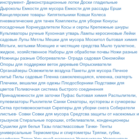
инструмент-
Демонстрационные лотки
Доски гладильные
Дыроколы
Емкости для мусора
Емкости для рассады
Ерши
Канцелярские товары-
Кипятильники
Ковши
Колеса
пневматические для тачек
Комплекты для уборки
Конусы
посадочные
Корнеудалители
Косы и серпы
Крепежные шнуры
Культиваторы ручные
Кухонная утварь
Лампы керосиновые
Лейки
садовые
Лупы
Метлы
Мешки для мусора
Москитол бытовая химия
Мотыги, мотыжки
Моющие и чистящие средства
Мыло туалетное,
жидкое, хозяйственное
Наборы для обработки почвы
Ножи разные
Ножницы разные
Обогреватели-
Ограда садовая
Окномойки
Опоры для поддержки веток деревьев
Опрыскиватели
Органайзеры
Освежители воздуха
Пакеты для мусора
Печное
литьё
Пилы садовые
Пленка самоклеющаяся, клеенка, скатерть
Плечики, вешалки для одежы
Плодосборники
Подставки для
цветов
Поливочная система быстрого соединения
Принадлежности для заточки
Пуфас бытовая химия
Распылители,
пулевизаторы
Рыхлители
Санки
Секаторы, кусторезы и сучкорезы
Сетка противомоскитная
Скреперы для уборки снега
Собиратели
листьев-
Совки
Совки для мусора
Средтсва защиты от насекомых и
грызунов
Стиральные порошки, отбеливатели, конденционеры
Сушилки для белья
Тазы пластмассовые
Тачки-
Тенты
универсальные
Термометры и спиртометры
Тряпки, губки,
салфетки
Тяпки
Укрывной материал
Уплотнители
Уплотнитель