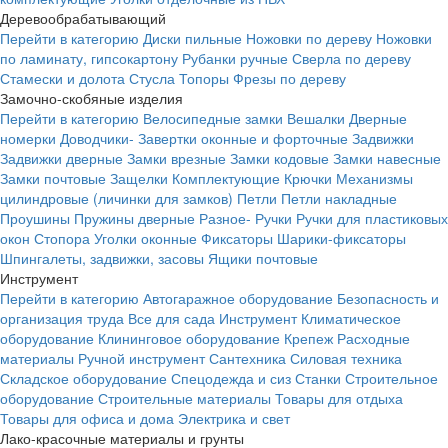
Деревообрабатывающий
Перейти в категорию
Диски пильные
Ножовки по дереву
Ножовки
по ламинату, гипсокартону
Рубанки ручные
Сверла по дереву
Стамески и долота
Стусла
Топоры
Фрезы по дереву
Замочно-скобяные изделия
Перейти в категорию
Велосипедные замки
Вешалки
Дверные
номерки
Доводчики-
Завертки оконные и форточные
Задвижки
Задвижки дверные
Замки врезные
Замки кодовые
Замки навесные
Замки почтовые
Защелки
Комплектующие
Крючки
Механизмы
цилиндровые (личинки для замков)
Петли
Петли накладные
Проушины
Пружины дверные
Разное-
Ручки
Ручки для пластиковых
окон
Стопора
Уголки оконные
Фиксаторы
Шарики-фиксаторы
Шпингалеты, задвижки, засовы
Ящики почтовые
Инструмент
Перейти в категорию
Автогаражное оборудование
Безопасность и
организация труда
Все для сада
Инструмент
Климатическое
оборудование
Клининговое оборудование
Крепеж
Расходные
материалы
Ручной инструмент
Сантехника
Силовая техника
Складское оборудование
Спецодежда и сиз
Станки
Строительное
оборудование
Строительные материалы
Товары для отдыха
Товары для офиса и дома
Электрика и свет
Лако-красочные материалы и грунты