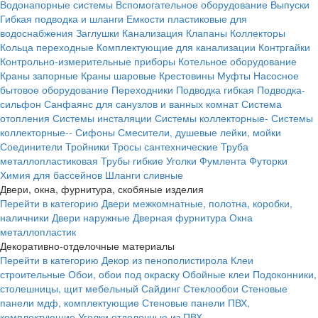
Водонапорные системы
Вспомогательное оборудование
Выпуски
Гибкая подводка и шланги
Емкости пластиковые для
водоснабжения
Заглушки
Канализация
Клапаны
Коллекторы
Кольца переходные
Комплектующие для канализации
Контргайки
Контрольно-измерительные приборы
Котельное оборудование
Краны запорные
Краны шаровые
Крестовины
Муфты
Насосное
бытовое оборудование
Переходники
Подводка гибкая
Подводка-
сильфон
Санфаянс для санузлов и ванных комнат
Система
отопления
Системы инсталяции
Системы коллекторные-
Системы
коллекторные--
Сифоны
Смесители, душевые лейки, мойки
Соединители
Тройники
Тросы сантехнические
Труба
металлопластиковая
Трубы гибкие
Уголки
Фумлента
Футорки
Химия для бассейнов
Шланги сливные
Двери, окна, фурнитура, скобяные изделия
Перейти в категорию
Двери межкомнатные, полотна, коробки,
наличники
Двери наружные
Дверная фурнитура
Окна
металлопластик
Декоративно-отделочные материалы
Перейти в категорию
Декор из пенополистирола
Клеи
строительные
Обои, обои под окраску
Обойные клеи
Подоконники,
столешницы, щит мебельный
Сайдинг
Стеклообои
Стеновые
панели мдф, комплектующие
Стеновые панели ПВХ,
комплектующие
Уголки отделочные из ПВХ