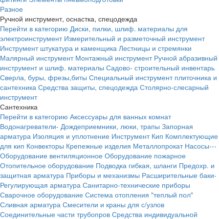
Разное
Ручной инструмент, оснастка, спецодежда
Перейти в категорию
Диски, пилки, шлиф. материалы для
электроинструмент
Измерительный и разметочный инструмент
Инструмент штукатура и каменщика
Лестницы и стремянки
Малярный инструмент
Монтажный инструмент
Ручной абразивный
инструмент и шлиф. материалы
Садово- строительный инвентарь
Сверла, буры, фрезы,биты
Специальный инструмент плиточника и
сантехника
Средства защиты, спецодежда
Столярно-слесарный
инструмент
Сантехника
Перейти в категорию
Аксессуары для ванных комнат
Водонагреватели-
Дождеприемники, люки, трапы
Запорная
арматура
Изоляция и уплотнение
Инструмент
Кип
Комплектующие
для кип
Конвекторы
Крепежные изделия
Металлопрокат
Насосы---
Оборудование вентиляционное
Оборудование пожарное
Отопительное оборудование
Подводка гибкая, шланги
Предохр. и
защитная арматура
Приборы и механизмы
Расширительные баки-
Регулирующая арматура
Санитарно-технические приборы
Сварочное оборудование
Система отопления "теплый пол"
Сливная арматура
Смесители и краны для с/узлов
Соединительные части трубопров
Средства индивидуальной