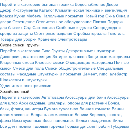
Перейти в категорию
Бытовая техника
Водоснабжение
Двери
Декор
Инструменты
Каталог
Климатическая техника и вентиляция
Краски
Кухни
Мебель
Напольные покрытия
Новый год
Окна
Окна и
двери
Освещение
Отопительное оборудование
Плитка
Подарки
для близких
Сад
Сантехника
Скобяные изделия
Спецодежда и
средства защиты
Столярные изделия
Стройматериалы
Текстиль
Товары для уборки
Хранение
Электротовары
Сухие смеси, грунты
Перейти в категорию
Гипс
Грунты
Декоративные штукатурки
Дисперсия, влагоизоляция
Затирки для швов
Защитные материалы
Кладочные смеси
Клеевые смеси
Очищающие материалы
Печные
смеси
Смеси для пола
Смеси общестроительные
Специальные
составы
Фасадные штукатурки и покрытия
Цемент, гипс, алебастр
Шпаклевки и штукатурки
Удлинители электрические
Хозяйственный
Перейти в категорию
Автотовары
Аксессуары для бани
Аксессуары
для штор
Арки садовые, шпалеры, опоры для растений
Бочки,
баки, фляги, канистры
Бумага туалетная
Ванная комната
Ванны
пластмассовые
Ведра пластмассовые
Веники
Веревка, шпагат,
фалы
Весы кухонные
Весы напольные
Вилки посадочные
Вилы
Все для пикника
Газовые горелки
Горшки детские
Грабли
Губцевый