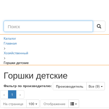
Каталог
Главная
>
Хозяйственный
>
Горшки детские
Горшки детские
Фильтр по производителю:
Tog
Производитель
Все (9)
(current)
«
1
»
Toggle Dropdown
Toggle Dropdown
На странице
100
Отображение