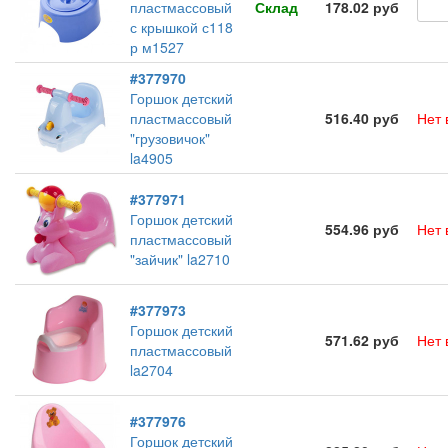
пластмассовый
Склад
178.02 руб
с крышкой с118
р м1527
#377970
Горшок детский
пластмассовый
516.40 руб
Нет 
"грузовичок"
la4905
#377971
Горшок детский
554.96 руб
Нет 
пластмассовый
"зайчик" la2710
#377973
Горшок детский
571.62 руб
Нет 
пластмассовый
la2704
#377976
Горшок детский