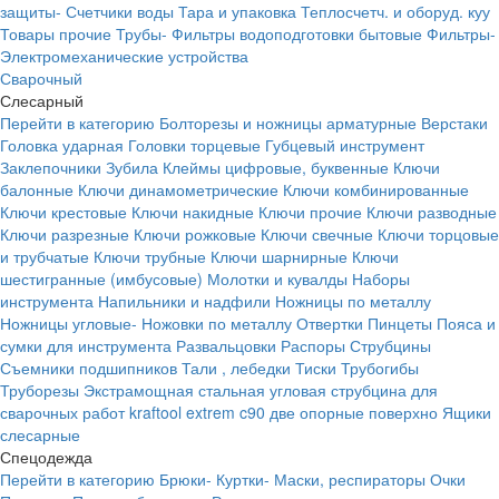
защиты-
Счетчики воды
Тара и упаковка
Теплосчетч. и оборуд. куу
Товары прочие
Трубы-
Фильтры водоподготовки бытовые
Фильтры-
Электромеханические устройства
Сварочный
Слесарный
Перейти в категорию
Болторезы и ножницы арматурные
Верстаки
Головка ударная
Головки торцевые
Губцевый инструмент
Заклепочники
Зубила
Клеймы цифровые, буквенные
Ключи
балонные
Ключи динамометрические
Ключи комбинированные
Ключи крестовые
Ключи накидные
Ключи прочие
Ключи разводные
Ключи разрезные
Ключи рожковые
Ключи свечные
Ключи торцовые
и трубчатые
Ключи трубные
Ключи шарнирные
Ключи
шестигранные (имбусовые)
Молотки и кувалды
Наборы
инструмента
Напильники и надфили
Ножницы по металлу
Ножницы угловые-
Ножовки по металлу
Отвертки
Пинцеты
Пояса и
сумки для инструмента
Развальцовки
Распоры
Струбцины
Съемники подшипников
Тали , лебедки
Тиски
Трубогибы
Труборезы
Экстрамощная стальная угловая струбцина для
сварочных работ kraftool extrem c90 две опорные поверхно
Ящики
слесарные
Спецодежда
Перейти в категорию
Брюки-
Куртки-
Маски, респираторы
Очки