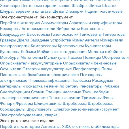
Хозтовары
Цветочные горшки, кашпо
Швабры
Шилья
Шланги
Шнуры, веревки и шпагаты
Щетки
Этажерки
Ящики пластиковые
Электроинструмент, бензоинструмент
Перейти в категорию
Аккумуляторы
Аэраторы и скарификаторы
Бензорезы
Бетоносмесители
Виброплиты
Винтоверты
Воздуходувки
Высоторезы
Газонокосилки
Гайковерты
Генераторы
Граверы
Дрели
Зарядные устройства
Измельчители
Измерители
электроэнергии
Компрессоры
Краскопульты
Культиваторы
Кусторезы
Лобзики
Мойки высокого давления
Молотки отбойные
Мотобуры
Мотопомпы
Мультитулы
Насосы
Ножницы
Обогреватели
Опрыскиватели аккумуляторные
Опрыскиватели бензиновые
Осушители
Отвертки аккумуляторные
Перфораторы
Пилы
Пистолеты скобозабивные электрические
Плиткорезы
электрические
Пневмошлифмашины
Пылесосы
Расходные
материалы и оснастка
Резчики по бетону
Реноваторы
Рубанки
Снегоуборщики
Станки
Станции насосные
Тали, лебедки,
тельферы электрические
Тепловые пушки
Триммеры
Фены
Фонари
Фрезеры
Шлифмашины
Штроборезы
Штроборезы,
бороздоделы
Шуруповерты
Электро-бензо-пневмоинструмент
Электрооборудование, сварка
Электротехнические изделия
Перейти в категорию
Автоматы, УЗО, счетчики, стабилизаторы