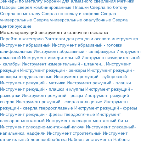
Зенкеры по металлу
Коронки для алмазного сверления
Метчики
Наборы сверел комбинированные
Плашки
Сверла по бетону
Сверла по металлу
Сверла по стеклу и кафелю
Сверла
универсальные
Сверла универсальные опалубочные
Сверла
центрирующие
Металлорежущий инструмент и станочная оснастка
Перейти в категорию
Заготовки для резцов и осевого инструмента
Инструмент абразивный
Инструмент абразивный - головки
шлифовальные
Инструмент абразивный - шлифшкурка
Инструмент
алмазный
Инструмент измерительный
Инструмент измерительный
- калибры
Инструмент измерительный - штанген...
Инструмент
режущий
Инструмент режущий - зенкеры
Инструмент режущий -
зенкеры твердосплавные
Инструмент режущий - зуборезный
Инструмент режущий - метчики
Инструмент режущий - плашки
Инструмент режущий - плашки и клуппы
Инструмент режущий -
развертки
Инструмент режущий - резцы
Инструмент режущий -
сверла
Инструмент режущий - сверла кольцевые
Инструмент
режущий - сверла твердосплавные
Инструмент режущий - фрезы
Инструмент режущий - фрезы твердоспл-ные
Инструмент
слесарно-монтажный
Инструмент слесарно-монтажный-биты
Инструмент слесарно-монтажный-ключи
Инструмент слесарный-
напильники, надфили
Инструмент строительный
Инструмент
строительный-деревообработка
Наборы инструмента
Наборы