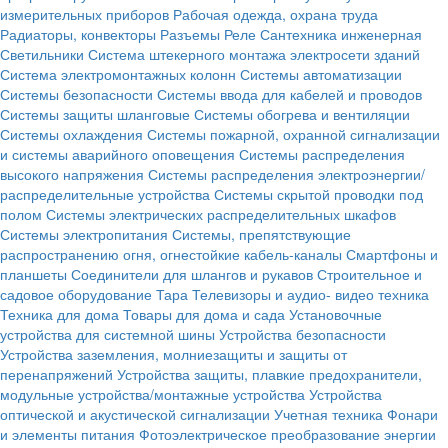
измерительных приборов
Рабочая одежда, охрана труда
Радиаторы, конвекторы
Разъемы
Реле
Сантехника инженерная
Светильники
Система штекерного монтажа электросети зданий
Система электромонтажных колонн
Системы автоматизации
Системы безопасности
Системы ввода для кабелей и проводов
Системы защиты шланговые
Системы обогрева и вентиляции
Системы охлаждения
Системы пожарной, охранной сигнализации
и системы аварийного оповещения
Системы распределения
высокого напряжения
Системы распределения электроэнергии/
распределительные устройства
Системы скрытой проводки под
полом
Системы электрических распределительных шкафов
Системы электропитания
Системы, препятствующие
распространению огня, огнестойкие кабель-каналы
Смартфоны и
планшеты
Соединители для шлангов и рукавов
Строительное и
садовое оборудование
Тара
Телевизоры и аудио- видео техника
Техника для дома
Товары для дома и сада
Установочные
устройства для системной шины
Устройства безопасности
Устройства заземления, молниезащиты и защиты от
перенапряжений
Устройства защиты, плавкие предохранители,
модульные устройства/монтажные устройства
Устройства
оптической и акустической сигнализации
Учетная техника
Фонари
и элементы питания
Фотоэлектрическое преобразование энергии