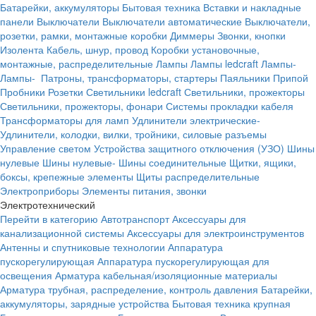
Батарейки, аккумуляторы
Бытовая техника
Вставки и накладные
панели
Выключатели
Выключатели автоматические
Выключатели,
розетки, рамки, монтажные коробки
Диммеры
Звонки, кнопки
Изолента
Кабель, шнур, провод
Коробки установочные,
монтажные, распределительные
Лампы
Лампы ledcraft
Лампы-
Лампы-
Патроны, трансформаторы, стартеры
Паяльники
Припой
Пробники
Розетки
Светильники ledcraft
Светильники, прожекторы
Светильники, прожекторы, фонари
Системы прокладки кабеля
Трансформаторы для ламп
Удлинители электрические-
Удлинители, колодки, вилки, тройники, силовые разъемы
Управление светом
Устройства защитного отключения (УЗО)
Шины
нулевые
Шины нулевые-
Шины соединительные
Щитки, ящики,
боксы, крепежные элементы
Щиты распределительные
Электроприборы
Элементы питания, звонки
Электротехнический
Перейти в категорию
Автотранспорт
Аксессуары для
канализационной системы
Аксессуары для электроинструментов
Антенны и спутниковые технологии
Аппаратура
пускорегулирующая
Аппаратура пускорегулирующая для
освещения
Арматура кабельная/изоляционные материалы
Арматура трубная, распределение, контроль давления
Батарейки,
аккумуляторы, зарядные устройства
Бытовая техника крупная