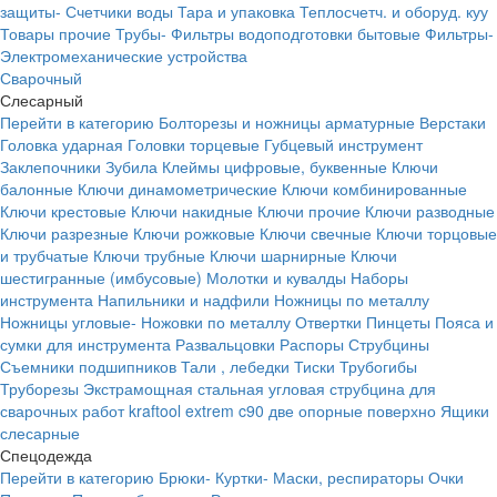
защиты-
Счетчики воды
Тара и упаковка
Теплосчетч. и оборуд. куу
Товары прочие
Трубы-
Фильтры водоподготовки бытовые
Фильтры-
Электромеханические устройства
Сварочный
Слесарный
Перейти в категорию
Болторезы и ножницы арматурные
Верстаки
Головка ударная
Головки торцевые
Губцевый инструмент
Заклепочники
Зубила
Клеймы цифровые, буквенные
Ключи
балонные
Ключи динамометрические
Ключи комбинированные
Ключи крестовые
Ключи накидные
Ключи прочие
Ключи разводные
Ключи разрезные
Ключи рожковые
Ключи свечные
Ключи торцовые
и трубчатые
Ключи трубные
Ключи шарнирные
Ключи
шестигранные (имбусовые)
Молотки и кувалды
Наборы
инструмента
Напильники и надфили
Ножницы по металлу
Ножницы угловые-
Ножовки по металлу
Отвертки
Пинцеты
Пояса и
сумки для инструмента
Развальцовки
Распоры
Струбцины
Съемники подшипников
Тали , лебедки
Тиски
Трубогибы
Труборезы
Экстрамощная стальная угловая струбцина для
сварочных работ kraftool extrem c90 две опорные поверхно
Ящики
слесарные
Спецодежда
Перейти в категорию
Брюки-
Куртки-
Маски, респираторы
Очки