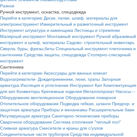
Разное
Ручной инструмент, оснастка, спецодежда
Перейти в категорию
Диски, пилки, шлиф. материалы для
электроинструмент
Измерительный и разметочный инструмент
Инструмент штукатура и каменщика
Лестницы и стремянки
Малярный инструмент
Монтажный инструмент
Ручной абразивный
инструмент и шлиф. материалы
Садово- строительный инвентарь
Сверла, буры, фрезы,биты
Специальный инструмент плиточника и
сантехника
Средства защиты, спецодежда
Столярно-слесарный
инструмент
Сантехника
Перейти в категорию
Аксессуары для ванных комнат
Водонагреватели-
Дождеприемники, люки, трапы
Запорная
арматура
Изоляция и уплотнение
Инструмент
Кип
Комплектующие
для кип
Конвекторы
Крепежные изделия
Металлопрокат
Насосы---
Оборудование вентиляционное
Оборудование пожарное
Отопительное оборудование
Подводка гибкая, шланги
Предохр. и
защитная арматура
Приборы и механизмы
Расширительные баки-
Регулирующая арматура
Санитарно-технические приборы
Сварочное оборудование
Система отопления "теплый пол"
Сливная арматура
Смесители и краны для с/узлов
Соединительные части трубопров
Средства индивидуальной