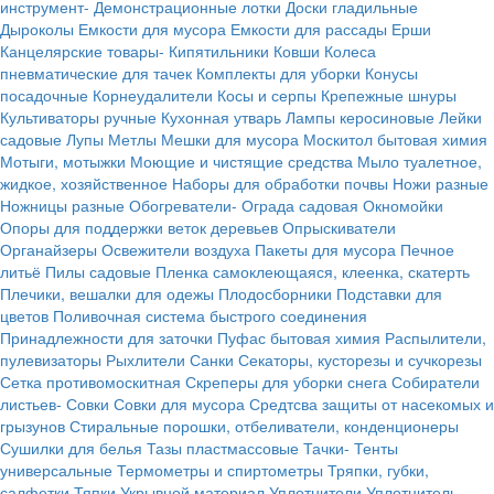
инструмент-
Демонстрационные лотки
Доски гладильные
Дыроколы
Емкости для мусора
Емкости для рассады
Ерши
Канцелярские товары-
Кипятильники
Ковши
Колеса
пневматические для тачек
Комплекты для уборки
Конусы
посадочные
Корнеудалители
Косы и серпы
Крепежные шнуры
Культиваторы ручные
Кухонная утварь
Лампы керосиновые
Лейки
садовые
Лупы
Метлы
Мешки для мусора
Москитол бытовая химия
Мотыги, мотыжки
Моющие и чистящие средства
Мыло туалетное,
жидкое, хозяйственное
Наборы для обработки почвы
Ножи разные
Ножницы разные
Обогреватели-
Ограда садовая
Окномойки
Опоры для поддержки веток деревьев
Опрыскиватели
Органайзеры
Освежители воздуха
Пакеты для мусора
Печное
литьё
Пилы садовые
Пленка самоклеющаяся, клеенка, скатерть
Плечики, вешалки для одежы
Плодосборники
Подставки для
цветов
Поливочная система быстрого соединения
Принадлежности для заточки
Пуфас бытовая химия
Распылители,
пулевизаторы
Рыхлители
Санки
Секаторы, кусторезы и сучкорезы
Сетка противомоскитная
Скреперы для уборки снега
Собиратели
листьев-
Совки
Совки для мусора
Средтсва защиты от насекомых и
грызунов
Стиральные порошки, отбеливатели, конденционеры
Сушилки для белья
Тазы пластмассовые
Тачки-
Тенты
универсальные
Термометры и спиртометры
Тряпки, губки,
салфетки
Тяпки
Укрывной материал
Уплотнители
Уплотнитель