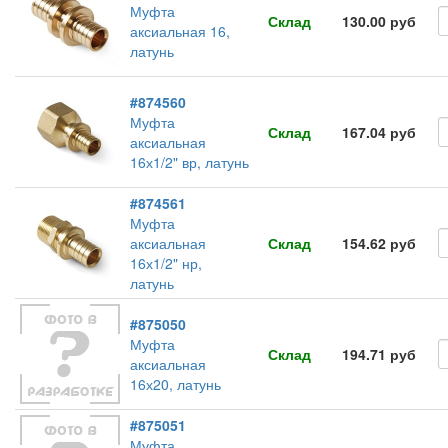
Муфта
Склад
130.00 руб
аксиальная 16,
латунь
#874560
Муфта
Склад
167.04 руб
аксиальная
16х1/2" вр, латунь
#874561
Муфта
аксиальная
Склад
154.62 руб
16х1/2" нр,
латунь
#875050
Муфта
Склад
194.71 руб
аксиальная
16х20, латунь
#875051
Муфта