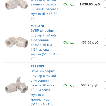
внешняя резьба
Склад
1 030.95 руб
32 мм-1", угловая
муфта (51465-32-
1)
#442378
ЗУБР ширефит,
штуцер с гайкой
внутренняя
Склад
456.56 руб
резьба 16 мм -
1/2", угловая
муфта (51466-16-
1/2)
#442383
ЗУБР ширефит,
штуцер с гайкой
внутренняя
резьба 16 мм -
Склад
503.25 руб
1/2", угловая
муфта с
креплением
(51468-16-1/2)