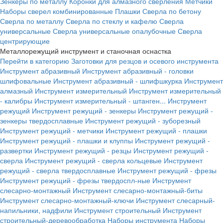
Зенкеры по металлу
Коронки для алмазного сверления
Метчики
Наборы сверел комбинированные
Плашки
Сверла по бетону
Сверла по металлу
Сверла по стеклу и кафелю
Сверла
универсальные
Сверла универсальные опалубочные
Сверла
центрирующие
Металлорежущий инструмент и станочная оснастка
Перейти в категорию
Заготовки для резцов и осевого инструмента
Инструмент абразивный
Инструмент абразивный - головки
шлифовальные
Инструмент абразивный - шлифшкурка
Инструмент
алмазный
Инструмент измерительный
Инструмент измерительный
- калибры
Инструмент измерительный - штанген...
Инструмент
режущий
Инструмент режущий - зенкеры
Инструмент режущий -
зенкеры твердосплавные
Инструмент режущий - зуборезный
Инструмент режущий - метчики
Инструмент режущий - плашки
Инструмент режущий - плашки и клуппы
Инструмент режущий -
развертки
Инструмент режущий - резцы
Инструмент режущий -
сверла
Инструмент режущий - сверла кольцевые
Инструмент
режущий - сверла твердосплавные
Инструмент режущий - фрезы
Инструмент режущий - фрезы твердоспл-ные
Инструмент
слесарно-монтажный
Инструмент слесарно-монтажный-биты
Инструмент слесарно-монтажный-ключи
Инструмент слесарный-
напильники, надфили
Инструмент строительный
Инструмент
строительный-деревообработка
Наборы инструмента
Наборы