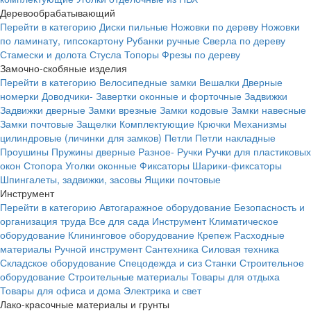
Деревообрабатывающий
Перейти в категорию
Диски пильные
Ножовки по дереву
Ножовки
по ламинату, гипсокартону
Рубанки ручные
Сверла по дереву
Стамески и долота
Стусла
Топоры
Фрезы по дереву
Замочно-скобяные изделия
Перейти в категорию
Велосипедные замки
Вешалки
Дверные
номерки
Доводчики-
Завертки оконные и форточные
Задвижки
Задвижки дверные
Замки врезные
Замки кодовые
Замки навесные
Замки почтовые
Защелки
Комплектующие
Крючки
Механизмы
цилиндровые (личинки для замков)
Петли
Петли накладные
Проушины
Пружины дверные
Разное-
Ручки
Ручки для пластиковых
окон
Стопора
Уголки оконные
Фиксаторы
Шарики-фиксаторы
Шпингалеты, задвижки, засовы
Ящики почтовые
Инструмент
Перейти в категорию
Автогаражное оборудование
Безопасность и
организация труда
Все для сада
Инструмент
Климатическое
оборудование
Клининговое оборудование
Крепеж
Расходные
материалы
Ручной инструмент
Сантехника
Силовая техника
Складское оборудование
Спецодежда и сиз
Станки
Строительное
оборудование
Строительные материалы
Товары для отдыха
Товары для офиса и дома
Электрика и свет
Лако-красочные материалы и грунты