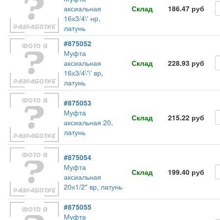
аксиальная
Склад
186.47 руб
16х3/4\' нр,
латунь
#875052
Муфта
аксиальная
Склад
228.93 руб
16х3/4\'\' вр,
латунь
#875053
Муфта
Склад
215.22 руб
аксиальная 20,
латунь
#875054
Муфта
Склад
199.40 руб
аксиальная
20х1/2" вр, латунь
#875055
Муфта