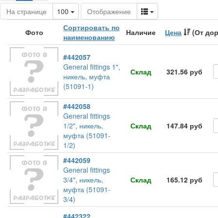
Toggle Dropdown
Toggle Dropdown
На странице
100
Отображение
Сортировать по
Фото
Наличие
Цена
(От дор
наименованию
#442057
General fittings 1",
Склад
321.56 руб
никель, муфта
(51091-1)
#442058
General fittings
1/2", никель,
Склад
147.84 руб
муфта (51091-
1/2)
#442059
General fittings
3/4", никель,
Склад
165.12 руб
муфта (51091-
3/4)
#442322