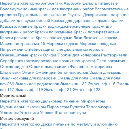
Перейти в категорию
Антисептик
Аэрозоли
Белила титановые
Водоэмульсионные краски для внутренних работ
Вспомогательные
средства
Грунт-эмаль по ржавчине
Грунты-
Декоративное покрытие
Добавки для сухих смесей
Краска для деревянных домов
Краски
Краски алкидные
Краски водно-дисперсионные
Краски для
внутренних работ
Краски по ржавчине
Краски полиуретановые
Краски резиновые
Краски эпоксидные
Лаки
Латексные краски
Масляная краска ма-15
Морилки водные
Морилки неводные
Нитроэмали
Огнебиозащита, специальные материалы
Огнезащитные краски
Олифа
Пробки для колеровки
Растворители
Серебрянка (антикоррозионная защитная краска)
Спец покрытия
Стекло жидкое
Строительная химия
Фасадные материалы
Шпаклевки
Эмали
Эмали для бетонных полов
Эмали для крыш
Эмали-основы для колеровки
Эмаль для пола
Эмаль для пола
пф-266
Эмаль для радиаторов
Эмаль нц-132
Эмаль пф-115
Эмаль
пф-117
Эмаль пф-119
Эмаль пф-121
Эмаль пф-123
Мерительный
Перейти в категорию
Дальномер
Линейки
Микрометры
Мультимеры-
Нивелиры
Пирометры
Рулетки
Тепловизоры-
Угломеры
Угольники
Уровни
Штангенциркули-
Металлорежущий
Перейти в категорию
Диски пильные по металлу и алюминию