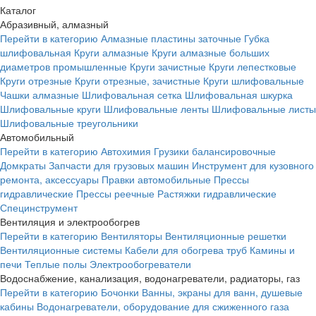
Каталог
Абразивный, алмазный
Перейти в категорию
Алмазные пластины заточные
Губка
шлифовальная
Круги алмазные
Круги алмазные больших
диаметров промышленные
Круги зачистные
Круги лепестковые
Круги отрезные
Круги отрезные, зачистные
Круги шлифовальные
Чашки алмазные
Шлифовальная сетка
Шлифовальная шкурка
Шлифовальные круги
Шлифовальные ленты
Шлифовальные листы
Шлифовальные треугольники
Автомобильный
Перейти в категорию
Автохимия
Грузики балансировочные
Домкраты
Запчасти для грузовых машин
Инструмент для кузовного
ремонта, аксессуары
Правки автомобильные
Прессы
гидравлические
Прессы реечные
Растяжки гидравлические
Специнструмент
Вентиляция и электрообогрев
Перейти в категорию
Вентиляторы
Вентиляционные решетки
Вентиляционные системы
Кабели для обогрева труб
Камины и
печи
Теплые полы
Электрообогреватели
Водоснабжение, канализация, водонагреватели, радиаторы, газ
Перейти в категорию
Бочонки
Ванны, экраны для ванн, душевые
кабины
Водонагреватели, оборудование для сжиженного газа