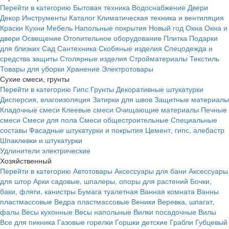
Перейти в категорию
Бытовая техника
Водоснабжение
Двери
Декор
Инструменты
Каталог
Климатическая техника и вентиляция
Краски
Кухни
Мебель
Напольные покрытия
Новый год
Окна
Окна и
двери
Освещение
Отопительное оборудование
Плитка
Подарки
для близких
Сад
Сантехника
Скобяные изделия
Спецодежда и
средства защиты
Столярные изделия
Стройматериалы
Текстиль
Товары для уборки
Хранение
Электротовары
Сухие смеси, грунты
Перейти в категорию
Гипс
Грунты
Декоративные штукатурки
Дисперсия, влагоизоляция
Затирки для швов
Защитные материалы
Кладочные смеси
Клеевые смеси
Очищающие материалы
Печные
смеси
Смеси для пола
Смеси общестроительные
Специальные
составы
Фасадные штукатурки и покрытия
Цемент, гипс, алебастр
Шпаклевки и штукатурки
Удлинители электрические
Хозяйственный
Перейти в категорию
Автотовары
Аксессуары для бани
Аксессуары
для штор
Арки садовые, шпалеры, опоры для растений
Бочки,
баки, фляги, канистры
Бумага туалетная
Ванная комната
Ванны
пластмассовые
Ведра пластмассовые
Веники
Веревка, шпагат,
фалы
Весы кухонные
Весы напольные
Вилки посадочные
Вилы
Все для пикника
Газовые горелки
Горшки детские
Грабли
Губцевый