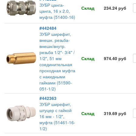
ЗУБР цанга-
Склад
234.24 руб
цанга, 16 х 2.0,
муфта (51400-16)
#442484
ЗУБР ширефит,
внешн. резьба-
внешн/внутр.
резьба 1/2"- 3/4" /
1/2", 51 мм
Склад
974.40 руб
соединительная
проходная муфта
с накидными
гайками (51590-
051-1/2)
#442363
ЗУБР ширефит,
штуцер с гайкой
Склад
319.69 руб
16 мм - 1/2",
муфта (51461-16-
1/2)