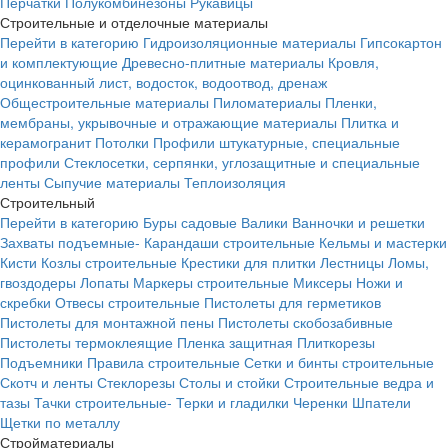
Перчатки
Полукомбинезоны
Рукавицы
Строительные и отделочные материалы
Перейти в категорию
Гидроизоляционные материалы
Гипсокартон
и комплектующие
Древесно-плитные материалы
Кровля,
оцинкованный лист, водосток, водоотвод, дренаж
Общестроительные материалы
Пиломатериалы
Пленки,
мембраны, укрывочные и отражающие материалы
Плитка и
керамогранит
Потолки
Профили штукатурные, специальные
профили
Стеклосетки, серпянки, углозащитные и специальные
ленты
Сыпучие материалы
Теплоизоляция
Строительный
Перейти в категорию
Буры садовые
Валики
Ванночки и решетки
Захваты подъемные-
Карандаши строительные
Кельмы и мастерки
Кисти
Козлы строительные
Крестики для плитки
Лестницы
Ломы,
гвоздодеры
Лопаты
Маркеры строительные
Миксеры
Ножи и
скребки
Отвесы строительные
Пистолеты для герметиков
Пистолеты для монтажной пены
Пистолеты скобозабивные
Пистолеты термоклеящие
Пленка защитная
Плиткорезы
Подъемники
Правила строительные
Сетки и бинты строительные
Скотч и ленты
Стеклорезы
Столы и стойки
Строительные ведра и
тазы
Тачки строительные-
Терки и гладилки
Черенки
Шпатели
Щетки по металлу
Стройматериалы