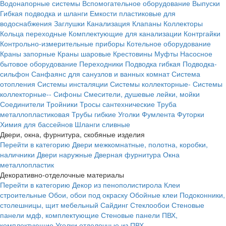
Водонапорные системы
Вспомогательное оборудование
Выпуски
Гибкая подводка и шланги
Емкости пластиковые для
водоснабжения
Заглушки
Канализация
Клапаны
Коллекторы
Кольца переходные
Комплектующие для канализации
Контргайки
Контрольно-измерительные приборы
Котельное оборудование
Краны запорные
Краны шаровые
Крестовины
Муфты
Насосное
бытовое оборудование
Переходники
Подводка гибкая
Подводка-
сильфон
Санфаянс для санузлов и ванных комнат
Система
отопления
Системы инсталяции
Системы коллекторные-
Системы
коллекторные--
Сифоны
Смесители, душевые лейки, мойки
Соединители
Тройники
Тросы сантехнические
Труба
металлопластиковая
Трубы гибкие
Уголки
Фумлента
Футорки
Химия для бассейнов
Шланги сливные
Двери, окна, фурнитура, скобяные изделия
Перейти в категорию
Двери межкомнатные, полотна, коробки,
наличники
Двери наружные
Дверная фурнитура
Окна
металлопластик
Декоративно-отделочные материалы
Перейти в категорию
Декор из пенополистирола
Клеи
строительные
Обои, обои под окраску
Обойные клеи
Подоконники,
столешницы, щит мебельный
Сайдинг
Стеклообои
Стеновые
панели мдф, комплектующие
Стеновые панели ПВХ,
комплектующие
Уголки отделочные из ПВХ