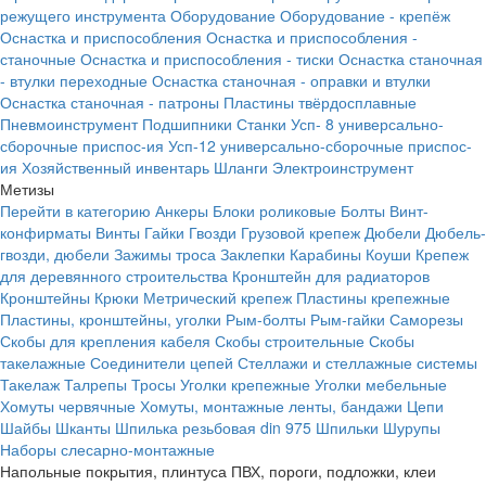
режущего инструмента
Оборудование
Оборудование - крепёж
Оснастка и приспособления
Оснастка и приспособления -
станочные
Оснастка и приспособления - тиски
Оснастка станочная
- втулки переходные
Оснастка станочная - оправки и втулки
Оснастка станочная - патроны
Пластины твёрдосплавные
Пневмоинструмент
Подшипники
Станки
Усп- 8 универсально-
сборочные приспос-ия
Усп-12 универсально-сборочные приспос-
ия
Хозяйственный инвентарь
Шланги
Электроинструмент
Метизы
Перейти в категорию
Анкеры
Блоки роликовые
Болты
Винт-
конфирматы
Винты
Гайки
Гвозди
Грузовой крепеж
Дюбели
Дюбель-
гвозди, дюбели
Зажимы троса
Заклепки
Карабины
Коуши
Крепеж
для деревянного строительства
Кронштейн для радиаторов
Кронштейны
Крюки
Метрический крепеж
Пластины крепежные
Пластины, кронштейны, уголки
Рым-болты
Рым-гайки
Саморезы
Скобы для крепления кабеля
Скобы строительные
Скобы
такелажные
Соединители цепей
Стеллажи и стеллажные системы
Такелаж
Талрепы
Тросы
Уголки крепежные
Уголки мебельные
Хомуты червячные
Хомуты, монтажные ленты, бандажи
Цепи
Шайбы
Шканты
Шпилька резьбовая din 975
Шпильки
Шурупы
Наборы слесарно-монтажные
Напольные покрытия, плинтуса ПВХ, пороги, подложки, клеи