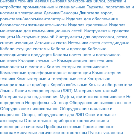
Бытовая техника мелкая
Бытовая электроника
Вилки, розетки и
устройства промышленные и специальные
Гаджеты, портативная и
носимая электроника
Датчики/Сенсоры
Двигатели ворот,
рольставен/насосы/вентиляторы
Изделия для обеспечения
безопасности жизнедеятельности
Изделия крепежные
Изделия
монтажные для коммуникационных сетей
Инструмент и средства
защиты
Инструмент ручной
Инструменты для опрессовки, резки,
снятия изоляции
Источники света
Источники света светодиодные
Кабеленесущие системы
Кабели и провода
Кабельно-
проводниковая продукция
Каналы настенного и потолочного
монтажа
Колодки клеммные
Коммуникационная техника/
компоненты и системы
Компенсаторы сантехнические
Комплектные трансформаторные подстанции
Компьютерная
техника
Компьютерные и телефонные сети
Контрольно-
измерительные приборы
Короба кабельные
Котлы и обогреватели
Лампы
Линии электропередач (ЛЭП)
Материал монтажный
Материалы для подключения
Муфты, фитинги сантехнические
Не
определено
Непрофильный товар
Оборудование высоковольтное
Оборудование низковольтное
Оборудование паяльное и
сварочное
Опоры, оборудование для ЛЭП
Осветительные
аксессуары
Отопительные приборы/технологические и
инженерные системы
Приборы световые
Промышленные
программируемые логические контроллеры
Пункты установки