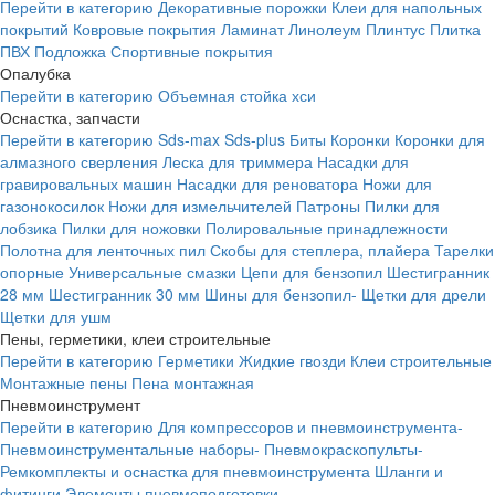
Перейти в категорию
Декоративные порожки
Клеи для напольных
покрытий
Ковровые покрытия
Ламинат
Линолеум
Плинтус
Плитка
ПВХ
Подложка
Спортивные покрытия
Опалубка
Перейти в категорию
Объемная стойка хси
Оснастка, запчасти
Перейти в категорию
Sds-max
Sds-plus
Биты
Коронки
Коронки для
алмазного сверления
Леска для триммера
Насадки для
гравировальных машин
Насадки для реноватора
Ножи для
газонокосилок
Ножи для измельчителей
Патроны
Пилки для
лобзика
Пилки для ножовки
Полировальные принадлежности
Полотна для ленточных пил
Скобы для степлера, плайера
Тарелки
опорные
Универсальные смазки
Цепи для бензопил
Шестигранник
28 мм
Шестигранник 30 мм
Шины для бензопил-
Щетки для дрели
Щетки для ушм
Пены, герметики, клеи строительные
Перейти в категорию
Герметики
Жидкие гвозди
Клеи строительные
Монтажные пены
Пена монтажная
Пневмоинструмент
Перейти в категорию
Для компрессоров и пневмоинструмента-
Пневмоинструментальные наборы-
Пневмокраскопульты-
Ремкомплекты и оснастка для пневмоинструмента
Шланги и
фитинги
Элементы пневмоподготовки