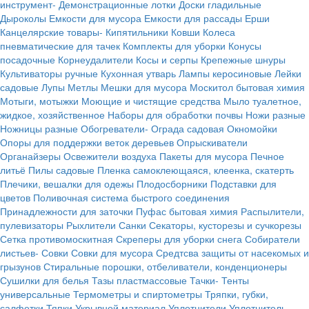
инструмент-
Демонстрационные лотки
Доски гладильные
Дыроколы
Емкости для мусора
Емкости для рассады
Ерши
Канцелярские товары-
Кипятильники
Ковши
Колеса
пневматические для тачек
Комплекты для уборки
Конусы
посадочные
Корнеудалители
Косы и серпы
Крепежные шнуры
Культиваторы ручные
Кухонная утварь
Лампы керосиновые
Лейки
садовые
Лупы
Метлы
Мешки для мусора
Москитол бытовая химия
Мотыги, мотыжки
Моющие и чистящие средства
Мыло туалетное,
жидкое, хозяйственное
Наборы для обработки почвы
Ножи разные
Ножницы разные
Обогреватели-
Ограда садовая
Окномойки
Опоры для поддержки веток деревьев
Опрыскиватели
Органайзеры
Освежители воздуха
Пакеты для мусора
Печное
литьё
Пилы садовые
Пленка самоклеющаяся, клеенка, скатерть
Плечики, вешалки для одежы
Плодосборники
Подставки для
цветов
Поливочная система быстрого соединения
Принадлежности для заточки
Пуфас бытовая химия
Распылители,
пулевизаторы
Рыхлители
Санки
Секаторы, кусторезы и сучкорезы
Сетка противомоскитная
Скреперы для уборки снега
Собиратели
листьев-
Совки
Совки для мусора
Средтсва защиты от насекомых и
грызунов
Стиральные порошки, отбеливатели, конденционеры
Сушилки для белья
Тазы пластмассовые
Тачки-
Тенты
универсальные
Термометры и спиртометры
Тряпки, губки,
салфетки
Тяпки
Укрывной материал
Уплотнители
Уплотнитель