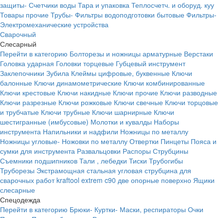
защиты-
Счетчики воды
Тара и упаковка
Теплосчетч. и оборуд. куу
Товары прочие
Трубы-
Фильтры водоподготовки бытовые
Фильтры-
Электромеханические устройства
Сварочный
Слесарный
Перейти в категорию
Болторезы и ножницы арматурные
Верстаки
Головка ударная
Головки торцевые
Губцевый инструмент
Заклепочники
Зубила
Клеймы цифровые, буквенные
Ключи
балонные
Ключи динамометрические
Ключи комбинированные
Ключи крестовые
Ключи накидные
Ключи прочие
Ключи разводные
Ключи разрезные
Ключи рожковые
Ключи свечные
Ключи торцовые
и трубчатые
Ключи трубные
Ключи шарнирные
Ключи
шестигранные (имбусовые)
Молотки и кувалды
Наборы
инструмента
Напильники и надфили
Ножницы по металлу
Ножницы угловые-
Ножовки по металлу
Отвертки
Пинцеты
Пояса и
сумки для инструмента
Развальцовки
Распоры
Струбцины
Съемники подшипников
Тали , лебедки
Тиски
Трубогибы
Труборезы
Экстрамощная стальная угловая струбцина для
сварочных работ kraftool extrem c90 две опорные поверхно
Ящики
слесарные
Спецодежда
Перейти в категорию
Брюки-
Куртки-
Маски, респираторы
Очки