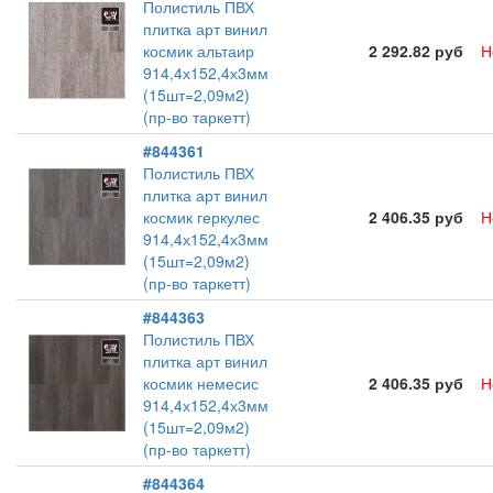
Полистиль ПВХ
плитка арт винил
космик альтаир
2 292.82 руб
Н
914,4х152,4х3мм
(15шт=2,09м2)
(пр-во таркетт)
#844361
Полистиль ПВХ
плитка арт винил
космик геркулес
2 406.35 руб
Н
914,4х152,4х3мм
(15шт=2,09м2)
(пр-во таркетт)
#844363
Полистиль ПВХ
плитка арт винил
космик немесис
2 406.35 руб
Н
914,4х152,4х3мм
(15шт=2,09м2)
(пр-во таркетт)
#844364