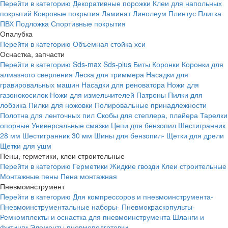
Перейти в категорию
Декоративные порожки
Клеи для напольных
покрытий
Ковровые покрытия
Ламинат
Линолеум
Плинтус
Плитка
ПВХ
Подложка
Спортивные покрытия
Опалубка
Перейти в категорию
Объемная стойка хси
Оснастка, запчасти
Перейти в категорию
Sds-max
Sds-plus
Биты
Коронки
Коронки для
алмазного сверления
Леска для триммера
Насадки для
гравировальных машин
Насадки для реноватора
Ножи для
газонокосилок
Ножи для измельчителей
Патроны
Пилки для
лобзика
Пилки для ножовки
Полировальные принадлежности
Полотна для ленточных пил
Скобы для степлера, плайера
Тарелки
опорные
Универсальные смазки
Цепи для бензопил
Шестигранник
28 мм
Шестигранник 30 мм
Шины для бензопил-
Щетки для дрели
Щетки для ушм
Пены, герметики, клеи строительные
Перейти в категорию
Герметики
Жидкие гвозди
Клеи строительные
Монтажные пены
Пена монтажная
Пневмоинструмент
Перейти в категорию
Для компрессоров и пневмоинструмента-
Пневмоинструментальные наборы-
Пневмокраскопульты-
Ремкомплекты и оснастка для пневмоинструмента
Шланги и
фитинги
Элементы пневмоподготовки