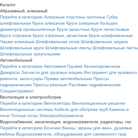
Каталог
Абразивный, алмазный
Перейти в категорию
Алмазные пластины заточные
Губка
шлифовальная
Круги алмазные
Круги алмазные больших
диаметров промышленные
Круги зачистные
Круги лепестковые
Круги отрезные
Круги отрезные, зачистные
Круги шлифовальные
Чашки алмазные
Шлифовальная сетка
Шлифовальная шкурка
Шлифовальные круги
Шлифовальные ленты
Шлифовальные листы
Шлифовальные треугольники
Автомобильный
Перейти в категорию
Автохимия
Грузики балансировочные
Домкраты
Запчасти для грузовых машин
Инструмент для кузовного
ремонта, аксессуары
Правки автомобильные
Прессы
гидравлические
Прессы реечные
Растяжки гидравлические
Специнструмент
Вентиляция и электрообогрев
Перейти в категорию
Вентиляторы
Вентиляционные решетки
Вентиляционные системы
Кабели для обогрева труб
Камины и
печи
Теплые полы
Электрообогреватели
Водоснабжение, канализация, водонагреватели, радиаторы, газ
Перейти в категорию
Бочонки
Ванны, экраны для ванн, душевые
кабины
Водонагреватели, оборудование для сжиженного газа