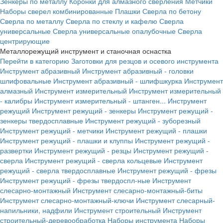
Зенкеры по металлу
Коронки для алмазного сверления
Метчики
Наборы сверел комбинированные
Плашки
Сверла по бетону
Сверла по металлу
Сверла по стеклу и кафелю
Сверла
универсальные
Сверла универсальные опалубочные
Сверла
центрирующие
Металлорежущий инструмент и станочная оснастка
Перейти в категорию
Заготовки для резцов и осевого инструмента
Инструмент абразивный
Инструмент абразивный - головки
шлифовальные
Инструмент абразивный - шлифшкурка
Инструмент
алмазный
Инструмент измерительный
Инструмент измерительный
- калибры
Инструмент измерительный - штанген...
Инструмент
режущий
Инструмент режущий - зенкеры
Инструмент режущий -
зенкеры твердосплавные
Инструмент режущий - зуборезный
Инструмент режущий - метчики
Инструмент режущий - плашки
Инструмент режущий - плашки и клуппы
Инструмент режущий -
развертки
Инструмент режущий - резцы
Инструмент режущий -
сверла
Инструмент режущий - сверла кольцевые
Инструмент
режущий - сверла твердосплавные
Инструмент режущий - фрезы
Инструмент режущий - фрезы твердоспл-ные
Инструмент
слесарно-монтажный
Инструмент слесарно-монтажный-биты
Инструмент слесарно-монтажный-ключи
Инструмент слесарный-
напильники, надфили
Инструмент строительный
Инструмент
строительный-деревообработка
Наборы инструмента
Наборы