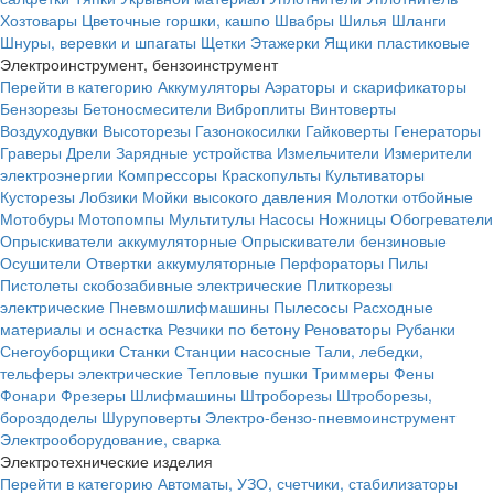
Хозтовары
Цветочные горшки, кашпо
Швабры
Шилья
Шланги
Шнуры, веревки и шпагаты
Щетки
Этажерки
Ящики пластиковые
Электроинструмент, бензоинструмент
Перейти в категорию
Аккумуляторы
Аэраторы и скарификаторы
Бензорезы
Бетоносмесители
Виброплиты
Винтоверты
Воздуходувки
Высоторезы
Газонокосилки
Гайковерты
Генераторы
Граверы
Дрели
Зарядные устройства
Измельчители
Измерители
электроэнергии
Компрессоры
Краскопульты
Культиваторы
Кусторезы
Лобзики
Мойки высокого давления
Молотки отбойные
Мотобуры
Мотопомпы
Мультитулы
Насосы
Ножницы
Обогреватели
Опрыскиватели аккумуляторные
Опрыскиватели бензиновые
Осушители
Отвертки аккумуляторные
Перфораторы
Пилы
Пистолеты скобозабивные электрические
Плиткорезы
электрические
Пневмошлифмашины
Пылесосы
Расходные
материалы и оснастка
Резчики по бетону
Реноваторы
Рубанки
Снегоуборщики
Станки
Станции насосные
Тали, лебедки,
тельферы электрические
Тепловые пушки
Триммеры
Фены
Фонари
Фрезеры
Шлифмашины
Штроборезы
Штроборезы,
бороздоделы
Шуруповерты
Электро-бензо-пневмоинструмент
Электрооборудование, сварка
Электротехнические изделия
Перейти в категорию
Автоматы, УЗО, счетчики, стабилизаторы