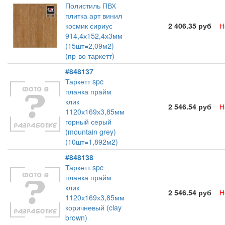
Полистиль ПВХ
плитка арт винил
космик сириус
2 406.35 руб
Н
914,4х152,4х3мм
(15шт=2,09м2)
(пр-во таркетт)
#848137
Таркетт spc
планка прайм
клик
2 546.54 руб
Н
1120х169х3,85мм
горный серый
(mountain grey)
(10шт=1,892м2)
#848138
Таркетт spc
планка прайм
клик
2 546.54 руб
Н
1120х169х3,85мм
коричневый (clay
brown)