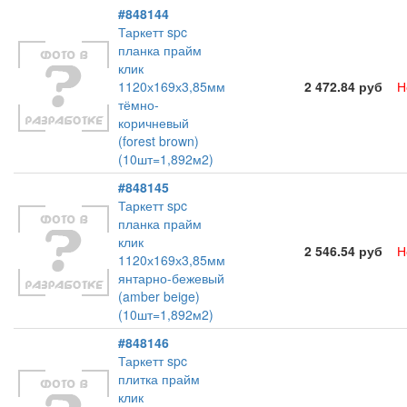
#848144
Таркетт spc
планка прайм
клик
1120х169х3,85мм
2 472.84 руб
Н
тёмно-
коричневый
(forest brown)
(10шт=1,892м2)
#848145
Таркетт spc
планка прайм
клик
2 546.54 руб
Н
1120х169х3,85мм
янтарно-бежевый
(amber beige)
(10шт=1,892м2)
#848146
Таркетт spc
плитка прайм
клик