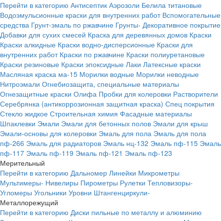
Перейти в категорию
Антисептик
Аэрозоли
Белила титановые
Водоэмульсионные краски для внутренних работ
Вспомогательные
средства
Грунт-эмаль по ржавчине
Грунты-
Декоративное покрытие
Добавки для сухих смесей
Краска для деревянных домов
Краски
Краски алкидные
Краски водно-дисперсионные
Краски для
внутренних работ
Краски по ржавчине
Краски полиуретановые
Краски резиновые
Краски эпоксидные
Лаки
Латексные краски
Масляная краска ма-15
Морилки водные
Морилки неводные
Нитроэмали
Огнебиозащита, специальные материалы
Огнезащитные краски
Олифа
Пробки для колеровки
Растворители
Серебрянка (антикоррозионная защитная краска)
Спец покрытия
Стекло жидкое
Строительная химия
Фасадные материалы
Шпаклевки
Эмали
Эмали для бетонных полов
Эмали для крыш
Эмали-основы для колеровки
Эмаль для пола
Эмаль для пола
пф-266
Эмаль для радиаторов
Эмаль нц-132
Эмаль пф-115
Эмаль
пф-117
Эмаль пф-119
Эмаль пф-121
Эмаль пф-123
Мерительный
Перейти в категорию
Дальномер
Линейки
Микрометры
Мультимеры-
Нивелиры
Пирометры
Рулетки
Тепловизоры-
Угломеры
Угольники
Уровни
Штангенциркули-
Металлорежущий
Перейти в категорию
Диски пильные по металлу и алюминию