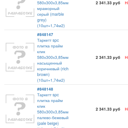
580х300х3,85мм
2 341.33 руб
Н
мраморный
серый (marble
grey)
(10шт=1,74м2)
#848147
Таркетт spc
плитка прайм
клик
580х300х3,85мм
2 341.33 руб
Н
насыщенный
коричневый (rich
brown)
(10шт=1,74м2)
#848148
Таркетт spc
плитка прайм
клик
2 341.33 руб
Н
580х300х3,85мм
палево-бежевый
(pale beige)