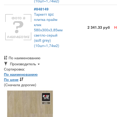
(10шт=1,74м2)
#848149
Таркетт spc
плитка прайм
клик
2 341.33 руб
Н
580х300х3,85мм
светло-серый
(soft grey)
(10шт=1,74м2)
По наименованию
Toggle
Производитель
Dropdown
Сортировка:
По наименованию
По цене
(Сначала дорогие)