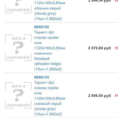
2 546.54 руб
Н
1120х169х3,85мм
облачно-серый
(cloudy grey)
(10шт=1,892м2)
#848142
Таркетт spc
планка прайм
клик
1120х169х3,85мм
2 472.84 руб
Н
пшенично-
бежевый
(wheaten beige)
(10шт=1,892м2)
#848143
Таркетт spc
планка прайм
клик
2 546.54 руб
Н
1120х169х3,85мм
снежный серый
(snowy grey)
(10шт=1,892м2)