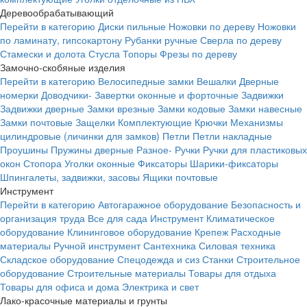
Деревообрабатывающий
Перейти в категорию
Диски пильные
Ножовки по дереву
Ножовки
по ламинату, гипсокартону
Рубанки ручные
Сверла по дереву
Стамески и долота
Стусла
Топоры
Фрезы по дереву
Замочно-скобяные изделия
Перейти в категорию
Велосипедные замки
Вешалки
Дверные
номерки
Доводчики-
Завертки оконные и форточные
Задвижки
Задвижки дверные
Замки врезные
Замки кодовые
Замки навесные
Замки почтовые
Защелки
Комплектующие
Крючки
Механизмы
цилиндровые (личинки для замков)
Петли
Петли накладные
Проушины
Пружины дверные
Разное-
Ручки
Ручки для пластиковых
окон
Стопора
Уголки оконные
Фиксаторы
Шарики-фиксаторы
Шпингалеты, задвижки, засовы
Ящики почтовые
Инструмент
Перейти в категорию
Автогаражное оборудование
Безопасность и
организация труда
Все для сада
Инструмент
Климатическое
оборудование
Клининговое оборудование
Крепеж
Расходные
материалы
Ручной инструмент
Сантехника
Силовая техника
Складское оборудование
Спецодежда и сиз
Станки
Строительное
оборудование
Строительные материалы
Товары для отдыха
Товары для офиса и дома
Электрика и свет
Лако-красочные материалы и грунты