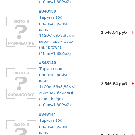
(10шт=1,892м2)
#848139
Таркетт spc
планка прайм
клик
2 546.54 руб
Н
1120х169х3,85мм
коричневый орех
(nut brown)
(10шт=1,892м2)
#848140
Таркетт spc
планка прайм
клик
2 546.54 руб
Н
1120х169х3,85мм
льняной бежевый
(linen beige)
(10шт=1,892м2)
#848141
Таркетт spc
планка прайм
клик