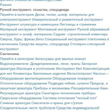
Разное
Ручной инструмент, оснастка, спецодежда
Перейти в категорию
Диски, пилки, шлиф. материалы для
электроинструмент
Измерительный и разметочный инструмент
Инструмент штукатура и каменщика
Лестницы и стремянки
Малярный инструмент
Монтажный инструмент
Ручной абразивный
инструмент и шлиф. материалы
Садово- строительный инвентарь
Сверла, буры, фрезы,биты
Специальный инструмент плиточника и
сантехника
Средства защиты, спецодежда
Столярно-слесарный
инструмент
Сантехника
Перейти в категорию
Аксессуары для ванных комнат
Водонагреватели-
Дождеприемники, люки, трапы
Запорная
арматура
Изоляция и уплотнение
Инструмент
Кип
Комплектующие
для кип
Конвекторы
Крепежные изделия
Металлопрокат
Насосы---
Оборудование вентиляционное
Оборудование пожарное
Отопительное оборудование
Подводка гибкая, шланги
Предохр. и
защитная арматура
Приборы и механизмы
Расширительные баки-
Регулирующая арматура
Санитарно-технические приборы
Сварочное оборудование
Система отопления "теплый пол"
Сливная арматура
Смесители и краны для с/узлов
Соединительные части трубопров
Средства индивидуальной