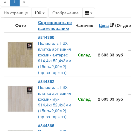
(current)
«
1
»
Toggle Dropdown
Toggle Dropdown
На странице
100
Отображение
Сортировать по
Фото
Наличие
Цена
(От дор
наименованию
#844360
Полистиль ПВХ
плитка арт винил
космик антарес
Склад
2 603.33 руб
914,4х152,4х3мм
(15шт=2,09м2)
(пр-во таркетт)
#844362
Полистиль ПВХ
плитка арт винил
космик мун
Склад
2 603.33 руб
914,4х152,4х3мм
(15шт=2,09м2)
(пр-во таркетт)
#844365