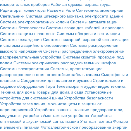
измерительных приборов
Рабочая одежда, охрана труда
Радиаторы, конвекторы
Разъемы
Реле
Сантехника инженерная
Светильники
Система штекерного монтажа электросети зданий
Система электромонтажных колонн
Системы автоматизации
Системы безопасности
Системы ввода для кабелей и проводов
Системы защиты шланговые
Системы обогрева и вентиляции
Системы охлаждения
Системы пожарной, охранной сигнализации
и системы аварийного оповещения
Системы распределения
высокого напряжения
Системы распределения электроэнергии/
распределительные устройства
Системы скрытой проводки под
полом
Системы электрических распределительных шкафов
Системы электропитания
Системы, препятствующие
распространению огня, огнестойкие кабель-каналы
Смартфоны и
планшеты
Соединители для шлангов и рукавов
Строительное и
садовое оборудование
Тара
Телевизоры и аудио- видео техника
Техника для дома
Товары для дома и сада
Установочные
устройства для системной шины
Устройства безопасности
Устройства заземления, молниезащиты и защиты от
перенапряжений
Устройства защиты, плавкие предохранители,
модульные устройства/монтажные устройства
Устройства
оптической и акустической сигнализации
Учетная техника
Фонари
и элементы питания
Фотоэлектрическое преобразование энергии