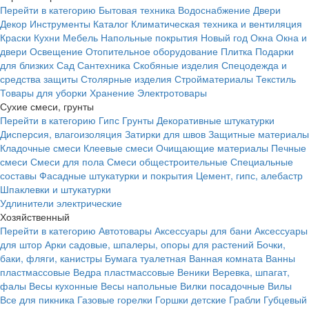
Перейти в категорию
Бытовая техника
Водоснабжение
Двери
Декор
Инструменты
Каталог
Климатическая техника и вентиляция
Краски
Кухни
Мебель
Напольные покрытия
Новый год
Окна
Окна и
двери
Освещение
Отопительное оборудование
Плитка
Подарки
для близких
Сад
Сантехника
Скобяные изделия
Спецодежда и
средства защиты
Столярные изделия
Стройматериалы
Текстиль
Товары для уборки
Хранение
Электротовары
Сухие смеси, грунты
Перейти в категорию
Гипс
Грунты
Декоративные штукатурки
Дисперсия, влагоизоляция
Затирки для швов
Защитные материалы
Кладочные смеси
Клеевые смеси
Очищающие материалы
Печные
смеси
Смеси для пола
Смеси общестроительные
Специальные
составы
Фасадные штукатурки и покрытия
Цемент, гипс, алебастр
Шпаклевки и штукатурки
Удлинители электрические
Хозяйственный
Перейти в категорию
Автотовары
Аксессуары для бани
Аксессуары
для штор
Арки садовые, шпалеры, опоры для растений
Бочки,
баки, фляги, канистры
Бумага туалетная
Ванная комната
Ванны
пластмассовые
Ведра пластмассовые
Веники
Веревка, шпагат,
фалы
Весы кухонные
Весы напольные
Вилки посадочные
Вилы
Все для пикника
Газовые горелки
Горшки детские
Грабли
Губцевый