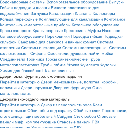
Водонапорные системы
Вспомогательное оборудование
Выпуски
Гибкая подводка и шланги
Емкости пластиковые для
водоснабжения
Заглушки
Канализация
Клапаны
Коллекторы
Кольца переходные
Комплектующие для канализации
Контргайки
Контрольно-измерительные приборы
Котельное оборудование
Краны запорные
Краны шаровые
Крестовины
Муфты
Насосное
бытовое оборудование
Переходники
Подводка гибкая
Подводка-
сильфон
Санфаянс для санузлов и ванных комнат
Система
отопления
Системы инсталяции
Системы коллекторные-
Системы
коллекторные--
Сифоны
Смесители, душевые лейки, мойки
Соединители
Тройники
Тросы сантехнические
Труба
металлопластиковая
Трубы гибкие
Уголки
Фумлента
Футорки
Химия для бассейнов
Шланги сливные
Двери, окна, фурнитура, скобяные изделия
Перейти в категорию
Двери межкомнатные, полотна, коробки,
наличники
Двери наружные
Дверная фурнитура
Окна
металлопластик
Декоративно-отделочные материалы
Перейти в категорию
Декор из пенополистирола
Клеи
строительные
Обои, обои под окраску
Обойные клеи
Подоконники,
столешницы, щит мебельный
Сайдинг
Стеклообои
Стеновые
панели мдф, комплектующие
Стеновые панели ПВХ,
комплектующие
Уголки отделочные из ПВХ