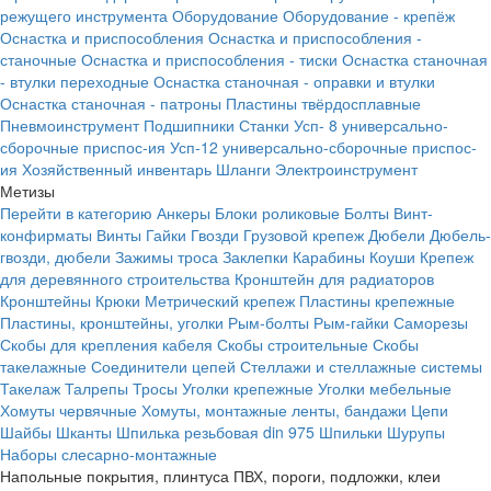
режущего инструмента
Оборудование
Оборудование - крепёж
Оснастка и приспособления
Оснастка и приспособления -
станочные
Оснастка и приспособления - тиски
Оснастка станочная
- втулки переходные
Оснастка станочная - оправки и втулки
Оснастка станочная - патроны
Пластины твёрдосплавные
Пневмоинструмент
Подшипники
Станки
Усп- 8 универсально-
сборочные приспос-ия
Усп-12 универсально-сборочные приспос-
ия
Хозяйственный инвентарь
Шланги
Электроинструмент
Метизы
Перейти в категорию
Анкеры
Блоки роликовые
Болты
Винт-
конфирматы
Винты
Гайки
Гвозди
Грузовой крепеж
Дюбели
Дюбель-
гвозди, дюбели
Зажимы троса
Заклепки
Карабины
Коуши
Крепеж
для деревянного строительства
Кронштейн для радиаторов
Кронштейны
Крюки
Метрический крепеж
Пластины крепежные
Пластины, кронштейны, уголки
Рым-болты
Рым-гайки
Саморезы
Скобы для крепления кабеля
Скобы строительные
Скобы
такелажные
Соединители цепей
Стеллажи и стеллажные системы
Такелаж
Талрепы
Тросы
Уголки крепежные
Уголки мебельные
Хомуты червячные
Хомуты, монтажные ленты, бандажи
Цепи
Шайбы
Шканты
Шпилька резьбовая din 975
Шпильки
Шурупы
Наборы слесарно-монтажные
Напольные покрытия, плинтуса ПВХ, пороги, подложки, клеи