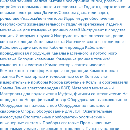
Бытовая техника мелкая
Бытовая электроника
Вилки, розетки и
устройства промышленные и специальные
Гаджеты, портативная и
носимая электроника
Датчики/Сенсоры
Двигатели ворот,
рольставен/насосы/вентиляторы
Изделия для обеспечения
безопасности жизнедеятельности
Изделия крепежные
Изделия
монтажные для коммуникационных сетей
Инструмент и средства
защиты
Инструмент ручной
Инструменты для опрессовки, резки,
снятия изоляции
Источники света
Источники света светодиодные
Кабеленесущие системы
Кабели и провода
Кабельно-
проводниковая продукция
Каналы настенного и потолочного
монтажа
Колодки клеммные
Коммуникационная техника/
компоненты и системы
Компенсаторы сантехнические
Комплектные трансформаторные подстанции
Компьютерная
техника
Компьютерные и телефонные сети
Контрольно-
измерительные приборы
Короба кабельные
Котлы и обогреватели
Лампы
Линии электропередач (ЛЭП)
Материал монтажный
Материалы для подключения
Муфты, фитинги сантехнические
Не
определено
Непрофильный товар
Оборудование высоковольтное
Оборудование низковольтное
Оборудование паяльное и
сварочное
Опоры, оборудование для ЛЭП
Осветительные
аксессуары
Отопительные приборы/технологические и
инженерные системы
Приборы световые
Промышленные
программируемые логические контроллеры
Пункты установки