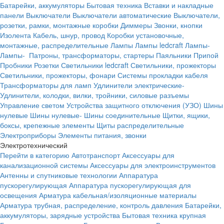
Батарейки, аккумуляторы
Бытовая техника
Вставки и накладные
панели
Выключатели
Выключатели автоматические
Выключатели,
розетки, рамки, монтажные коробки
Диммеры
Звонки, кнопки
Изолента
Кабель, шнур, провод
Коробки установочные,
монтажные, распределительные
Лампы
Лампы ledcraft
Лампы-
Лампы-
Патроны, трансформаторы, стартеры
Паяльники
Припой
Пробники
Розетки
Светильники ledcraft
Светильники, прожекторы
Светильники, прожекторы, фонари
Системы прокладки кабеля
Трансформаторы для ламп
Удлинители электрические-
Удлинители, колодки, вилки, тройники, силовые разъемы
Управление светом
Устройства защитного отключения (УЗО)
Шины
нулевые
Шины нулевые-
Шины соединительные
Щитки, ящики,
боксы, крепежные элементы
Щиты распределительные
Электроприборы
Элементы питания, звонки
Электротехнический
Перейти в категорию
Автотранспорт
Аксессуары для
канализационной системы
Аксессуары для электроинструментов
Антенны и спутниковые технологии
Аппаратура
пускорегулирующая
Аппаратура пускорегулирующая для
освещения
Арматура кабельная/изоляционные материалы
Арматура трубная, распределение, контроль давления
Батарейки,
аккумуляторы, зарядные устройства
Бытовая техника крупная