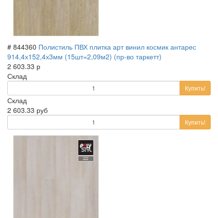
# 844360
Полистиль ПВХ плитка арт винил космик антарес
914,4х152,4х3мм (15шт=2,09м2) (пр-во таркетт)
2 603.33 р
Склад
Купить!
Склад
2 603.33 руб
Купить!