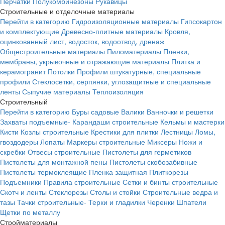
Перчатки
Полукомбинезоны
Рукавицы
Строительные и отделочные материалы
Перейти в категорию
Гидроизоляционные материалы
Гипсокартон
и комплектующие
Древесно-плитные материалы
Кровля,
оцинкованный лист, водосток, водоотвод, дренаж
Общестроительные материалы
Пиломатериалы
Пленки,
мембраны, укрывочные и отражающие материалы
Плитка и
керамогранит
Потолки
Профили штукатурные, специальные
профили
Стеклосетки, серпянки, углозащитные и специальные
ленты
Сыпучие материалы
Теплоизоляция
Строительный
Перейти в категорию
Буры садовые
Валики
Ванночки и решетки
Захваты подъемные-
Карандаши строительные
Кельмы и мастерки
Кисти
Козлы строительные
Крестики для плитки
Лестницы
Ломы,
гвоздодеры
Лопаты
Маркеры строительные
Миксеры
Ножи и
скребки
Отвесы строительные
Пистолеты для герметиков
Пистолеты для монтажной пены
Пистолеты скобозабивные
Пистолеты термоклеящие
Пленка защитная
Плиткорезы
Подъемники
Правила строительные
Сетки и бинты строительные
Скотч и ленты
Стеклорезы
Столы и стойки
Строительные ведра и
тазы
Тачки строительные-
Терки и гладилки
Черенки
Шпатели
Щетки по металлу
Стройматериалы