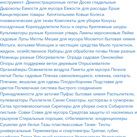
инструмент-
Демонстрационные лотки
Доски гладильные
Дыроколы
Емкости для мусора
Емкости для рассады
Ерши
Канцелярские товары-
Кипятильники
Ковши
Колеса
пневматические для тачек
Комплекты для уборки
Конусы
посадочные
Корнеудалители
Косы и серпы
Крепежные шнуры
Культиваторы ручные
Кухонная утварь
Лампы керосиновые
Лейки
садовые
Лупы
Метлы
Мешки для мусора
Москитол бытовая химия
Мотыги, мотыжки
Моющие и чистящие средства
Мыло туалетное,
жидкое, хозяйственное
Наборы для обработки почвы
Ножи разные
Ножницы разные
Обогреватели-
Ограда садовая
Окномойки
Опоры для поддержки веток деревьев
Опрыскиватели
Органайзеры
Освежители воздуха
Пакеты для мусора
Печное
литьё
Пилы садовые
Пленка самоклеющаяся, клеенка, скатерть
Плечики, вешалки для одежы
Плодосборники
Подставки для
цветов
Поливочная система быстрого соединения
Принадлежности для заточки
Пуфас бытовая химия
Распылители,
пулевизаторы
Рыхлители
Санки
Секаторы, кусторезы и сучкорезы
Сетка противомоскитная
Скреперы для уборки снега
Собиратели
листьев-
Совки
Совки для мусора
Средтсва защиты от насекомых и
грызунов
Стиральные порошки, отбеливатели, конденционеры
Сушилки для белья
Тазы пластмассовые
Тачки-
Тенты
универсальные
Термометры и спиртометры
Тряпки, губки,
салфетки
Тяпки
Укрывной материал
Уплотнители
Уплотнитель