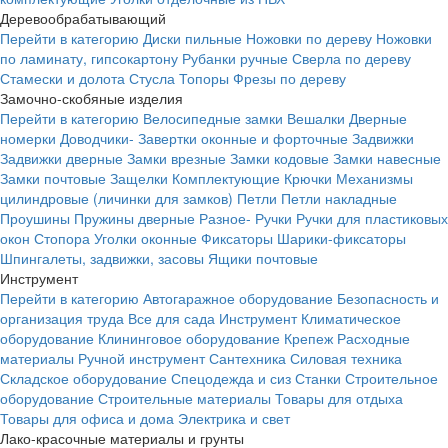
Деревообрабатывающий
Перейти в категорию
Диски пильные
Ножовки по дереву
Ножовки
по ламинату, гипсокартону
Рубанки ручные
Сверла по дереву
Стамески и долота
Стусла
Топоры
Фрезы по дереву
Замочно-скобяные изделия
Перейти в категорию
Велосипедные замки
Вешалки
Дверные
номерки
Доводчики-
Завертки оконные и форточные
Задвижки
Задвижки дверные
Замки врезные
Замки кодовые
Замки навесные
Замки почтовые
Защелки
Комплектующие
Крючки
Механизмы
цилиндровые (личинки для замков)
Петли
Петли накладные
Проушины
Пружины дверные
Разное-
Ручки
Ручки для пластиковых
окон
Стопора
Уголки оконные
Фиксаторы
Шарики-фиксаторы
Шпингалеты, задвижки, засовы
Ящики почтовые
Инструмент
Перейти в категорию
Автогаражное оборудование
Безопасность и
организация труда
Все для сада
Инструмент
Климатическое
оборудование
Клининговое оборудование
Крепеж
Расходные
материалы
Ручной инструмент
Сантехника
Силовая техника
Складское оборудование
Спецодежда и сиз
Станки
Строительное
оборудование
Строительные материалы
Товары для отдыха
Товары для офиса и дома
Электрика и свет
Лако-красочные материалы и грунты