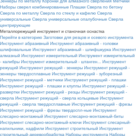
Зенкеры по металлу
Коронки для алмазного сверления
Метчики
Наборы сверел комбинированные
Плашки
Сверла по бетону
Сверла по металлу
Сверла по стеклу и кафелю
Сверла
универсальные
Сверла универсальные опалубочные
Сверла
центрирующие
Металлорежущий инструмент и станочная оснастка
Перейти в категорию
Заготовки для резцов и осевого инструмента
Инструмент абразивный
Инструмент абразивный - головки
шлифовальные
Инструмент абразивный - шлифшкурка
Инструмент
алмазный
Инструмент измерительный
Инструмент измерительный
- калибры
Инструмент измерительный - штанген...
Инструмент
режущий
Инструмент режущий - зенкеры
Инструмент режущий -
зенкеры твердосплавные
Инструмент режущий - зуборезный
Инструмент режущий - метчики
Инструмент режущий - плашки
Инструмент режущий - плашки и клуппы
Инструмент режущий -
развертки
Инструмент режущий - резцы
Инструмент режущий -
сверла
Инструмент режущий - сверла кольцевые
Инструмент
режущий - сверла твердосплавные
Инструмент режущий - фрезы
Инструмент режущий - фрезы твердоспл-ные
Инструмент
слесарно-монтажный
Инструмент слесарно-монтажный-биты
Инструмент слесарно-монтажный-ключи
Инструмент слесарный-
напильники, надфили
Инструмент строительный
Инструмент
строительный-деревообработка
Наборы инструмента
Наборы