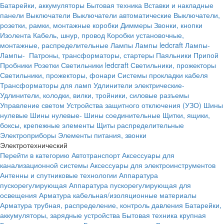
Батарейки, аккумуляторы
Бытовая техника
Вставки и накладные
панели
Выключатели
Выключатели автоматические
Выключатели,
розетки, рамки, монтажные коробки
Диммеры
Звонки, кнопки
Изолента
Кабель, шнур, провод
Коробки установочные,
монтажные, распределительные
Лампы
Лампы ledcraft
Лампы-
Лампы-
Патроны, трансформаторы, стартеры
Паяльники
Припой
Пробники
Розетки
Светильники ledcraft
Светильники, прожекторы
Светильники, прожекторы, фонари
Системы прокладки кабеля
Трансформаторы для ламп
Удлинители электрические-
Удлинители, колодки, вилки, тройники, силовые разъемы
Управление светом
Устройства защитного отключения (УЗО)
Шины
нулевые
Шины нулевые-
Шины соединительные
Щитки, ящики,
боксы, крепежные элементы
Щиты распределительные
Электроприборы
Элементы питания, звонки
Электротехнический
Перейти в категорию
Автотранспорт
Аксессуары для
канализационной системы
Аксессуары для электроинструментов
Антенны и спутниковые технологии
Аппаратура
пускорегулирующая
Аппаратура пускорегулирующая для
освещения
Арматура кабельная/изоляционные материалы
Арматура трубная, распределение, контроль давления
Батарейки,
аккумуляторы, зарядные устройства
Бытовая техника крупная