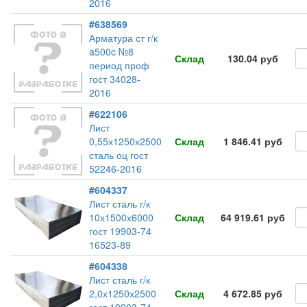
2016
#638569
Арматура ст г/к
a500c №8
Склад
130.04 руб
период проф
гост 34028-
2016
#622106
Лист
0,55х1250х2500
Склад
1 846.41 руб
сталь оц гост
52246-2016
#604337
Лист сталь г/к
10х1500х6000
Склад
64 919.61 руб
гост 19903-74
16523-89
#604338
Лист сталь г/к
2,0х1250х2500
Склад
4 672.85 руб