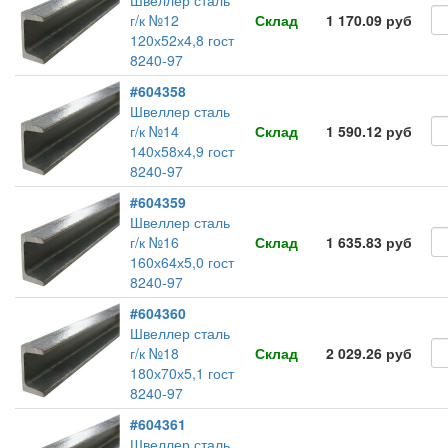
Швеллер сталь
г/к №12
Склад
1 170.09 руб
120х52х4,8 гост
8240-97
#604358
Швеллер сталь
г/к №14
Склад
1 590.12 руб
140х58х4,9 гост
8240-97
#604359
Швеллер сталь
г/к №16
Склад
1 635.83 руб
160х64х5,0 гост
8240-97
#604360
Швеллер сталь
г/к №18
Склад
2 029.26 руб
180х70х5,1 гост
8240-97
#604361
Швеллер сталь