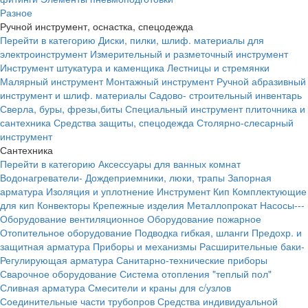
Разное
Ручной инструмент, оснастка, спецодежда
Перейти в категорию
Диски, пилки, шлиф. материалы для
электроинструмент
Измерительный и разметочный инструмент
Инструмент штукатура и каменщика
Лестницы и стремянки
Малярный инструмент
Монтажный инструмент
Ручной абразивный
инструмент и шлиф. материалы
Садово- строительный инвентарь
Сверла, буры, фрезы,биты
Специальный инструмент плиточника и
сантехника
Средства защиты, спецодежда
Столярно-слесарный
инструмент
Сантехника
Перейти в категорию
Аксессуары для ванных комнат
Водонагреватели-
Дождеприемники, люки, трапы
Запорная
арматура
Изоляция и уплотнение
Инструмент
Кип
Комплектующие
для кип
Конвекторы
Крепежные изделия
Металлопрокат
Насосы---
Оборудование вентиляционное
Оборудование пожарное
Отопительное оборудование
Подводка гибкая, шланги
Предохр. и
защитная арматура
Приборы и механизмы
Расширительные баки-
Регулирующая арматура
Санитарно-технические приборы
Сварочное оборудование
Система отопления "теплый пол"
Сливная арматура
Смесители и краны для с/узлов
Соединительные части трубопров
Средства индивидуальной