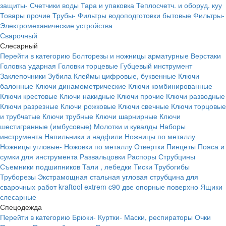
защиты-
Счетчики воды
Тара и упаковка
Теплосчетч. и оборуд. куу
Товары прочие
Трубы-
Фильтры водоподготовки бытовые
Фильтры-
Электромеханические устройства
Сварочный
Слесарный
Перейти в категорию
Болторезы и ножницы арматурные
Верстаки
Головка ударная
Головки торцевые
Губцевый инструмент
Заклепочники
Зубила
Клеймы цифровые, буквенные
Ключи
балонные
Ключи динамометрические
Ключи комбинированные
Ключи крестовые
Ключи накидные
Ключи прочие
Ключи разводные
Ключи разрезные
Ключи рожковые
Ключи свечные
Ключи торцовые
и трубчатые
Ключи трубные
Ключи шарнирные
Ключи
шестигранные (имбусовые)
Молотки и кувалды
Наборы
инструмента
Напильники и надфили
Ножницы по металлу
Ножницы угловые-
Ножовки по металлу
Отвертки
Пинцеты
Пояса и
сумки для инструмента
Развальцовки
Распоры
Струбцины
Съемники подшипников
Тали , лебедки
Тиски
Трубогибы
Труборезы
Экстрамощная стальная угловая струбцина для
сварочных работ kraftool extrem c90 две опорные поверхно
Ящики
слесарные
Спецодежда
Перейти в категорию
Брюки-
Куртки-
Маски, респираторы
Очки