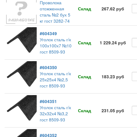
Проволока
отожженная
Склад
267.62 руб
сталь №2 бух 5
кг гост 3282-74
#604349
Уголок сталь г/к
Склад
1 229.24 руб
100х100х7 №10
гост 8509-93
#604350
Уголок сталь г/к
Склад
183.23 руб
25х25х4 №2,5
гост 8509-93
#604351
Уголок сталь г/к
Склад
231.05 руб
32х32х4 №3,2
гост 8509-93
#604352