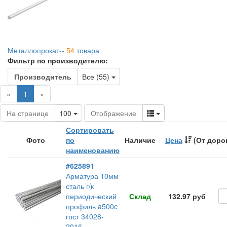
Металлопрокат--
54
товара
Фильтр по производителю:
Toggle Dropdown
Производитель
Все (55)
(current)
«
1
»
Toggle Dropdown
Toggle Dropdown
На странице
100
Отображение
Сортировать
Фото
по
Наличие
Цена
(От доро
наименованию
#625891
Арматура 10мм
сталь г/к
периодический
Склад
132.97 руб
профиль a500c
гост 34028-
2016