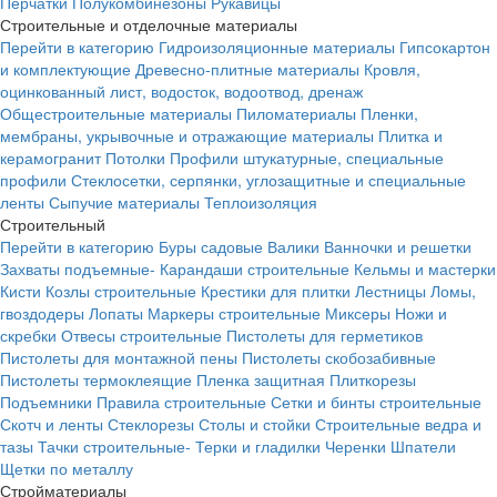
Перчатки
Полукомбинезоны
Рукавицы
Строительные и отделочные материалы
Перейти в категорию
Гидроизоляционные материалы
Гипсокартон
и комплектующие
Древесно-плитные материалы
Кровля,
оцинкованный лист, водосток, водоотвод, дренаж
Общестроительные материалы
Пиломатериалы
Пленки,
мембраны, укрывочные и отражающие материалы
Плитка и
керамогранит
Потолки
Профили штукатурные, специальные
профили
Стеклосетки, серпянки, углозащитные и специальные
ленты
Сыпучие материалы
Теплоизоляция
Строительный
Перейти в категорию
Буры садовые
Валики
Ванночки и решетки
Захваты подъемные-
Карандаши строительные
Кельмы и мастерки
Кисти
Козлы строительные
Крестики для плитки
Лестницы
Ломы,
гвоздодеры
Лопаты
Маркеры строительные
Миксеры
Ножи и
скребки
Отвесы строительные
Пистолеты для герметиков
Пистолеты для монтажной пены
Пистолеты скобозабивные
Пистолеты термоклеящие
Пленка защитная
Плиткорезы
Подъемники
Правила строительные
Сетки и бинты строительные
Скотч и ленты
Стеклорезы
Столы и стойки
Строительные ведра и
тазы
Тачки строительные-
Терки и гладилки
Черенки
Шпатели
Щетки по металлу
Стройматериалы