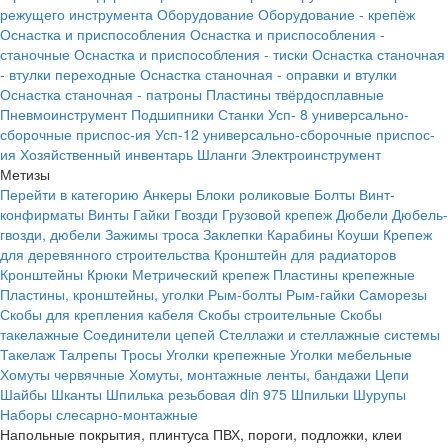
режущего инструмента
Оборудование
Оборудование - крепёж
Оснастка и приспособления
Оснастка и приспособления -
станочные
Оснастка и приспособления - тиски
Оснастка станочная
- втулки переходные
Оснастка станочная - оправки и втулки
Оснастка станочная - патроны
Пластины твёрдосплавные
Пневмоинструмент
Подшипники
Станки
Усп- 8 универсально-
сборочные приспос-ия
Усп-12 универсально-сборочные приспос-
ия
Хозяйственный инвентарь
Шланги
Электроинструмент
Метизы
Перейти в категорию
Анкеры
Блоки роликовые
Болты
Винт-
конфирматы
Винты
Гайки
Гвозди
Грузовой крепеж
Дюбели
Дюбель-
гвозди, дюбели
Зажимы троса
Заклепки
Карабины
Коуши
Крепеж
для деревянного строительства
Кронштейн для радиаторов
Кронштейны
Крюки
Метрический крепеж
Пластины крепежные
Пластины, кронштейны, уголки
Рым-болты
Рым-гайки
Саморезы
Скобы для крепления кабеля
Скобы строительные
Скобы
такелажные
Соединители цепей
Стеллажи и стеллажные системы
Такелаж
Талрепы
Тросы
Уголки крепежные
Уголки мебельные
Хомуты червячные
Хомуты, монтажные ленты, бандажи
Цепи
Шайбы
Шканты
Шпилька резьбовая din 975
Шпильки
Шурупы
Наборы слесарно-монтажные
Напольные покрытия, плинтуса ПВХ, пороги, подложки, клеи