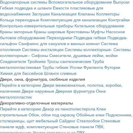
Водонапорные системы
Вспомогательное оборудование
Выпуски
Гибкая подводка и шланги
Емкости пластиковые для
водоснабжения
Заглушки
Канализация
Клапаны
Коллекторы
Кольца переходные
Комплектующие для канализации
Контргайки
Контрольно-измерительные приборы
Котельное оборудование
Краны запорные
Краны шаровые
Крестовины
Муфты
Насосное
бытовое оборудование
Переходники
Подводка гибкая
Подводка-
сильфон
Санфаянс для санузлов и ванных комнат
Система
отопления
Системы инсталяции
Системы коллекторные-
Системы
коллекторные--
Сифоны
Смесители, душевые лейки, мойки
Соединители
Тройники
Тросы сантехнические
Труба
металлопластиковая
Трубы гибкие
Уголки
Фумлента
Футорки
Химия для бассейнов
Шланги сливные
Двери, окна, фурнитура, скобяные изделия
Перейти в категорию
Двери межкомнатные, полотна, коробки,
наличники
Двери наружные
Дверная фурнитура
Окна
металлопластик
Декоративно-отделочные материалы
Перейти в категорию
Декор из пенополистирола
Клеи
строительные
Обои, обои под окраску
Обойные клеи
Подоконники,
столешницы, щит мебельный
Сайдинг
Стеклообои
Стеновые
панели мдф, комплектующие
Стеновые панели ПВХ,
комплектующие
Уголки отделочные из ПВХ