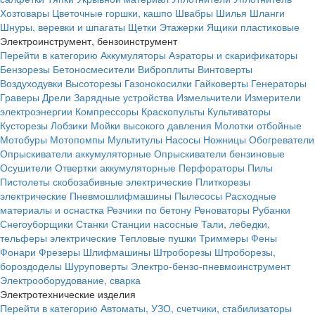
Хозтовары
Цветочные горшки, кашпо
Швабры
Шилья
Шланги
Шнуры, веревки и шпагаты
Щетки
Этажерки
Ящики пластиковые
Электроинструмент, бензоинструмент
Перейти в категорию
Аккумуляторы
Аэраторы и скарификаторы
Бензорезы
Бетоносмесители
Виброплиты
Винтоверты
Воздуходувки
Высоторезы
Газонокосилки
Гайковерты
Генераторы
Граверы
Дрели
Зарядные устройства
Измельчители
Измерители
электроэнергии
Компрессоры
Краскопульты
Культиваторы
Кусторезы
Лобзики
Мойки высокого давления
Молотки отбойные
Мотобуры
Мотопомпы
Мультитулы
Насосы
Ножницы
Обогреватели
Опрыскиватели аккумуляторные
Опрыскиватели бензиновые
Осушители
Отвертки аккумуляторные
Перфораторы
Пилы
Пистолеты скобозабивные электрические
Плиткорезы
электрические
Пневмошлифмашины
Пылесосы
Расходные
материалы и оснастка
Резчики по бетону
Реноваторы
Рубанки
Снегоуборщики
Станки
Станции насосные
Тали, лебедки,
тельферы электрические
Тепловые пушки
Триммеры
Фены
Фонари
Фрезеры
Шлифмашины
Штроборезы
Штроборезы,
бороздоделы
Шуруповерты
Электро-бензо-пневмоинструмент
Электрооборудование, сварка
Электротехнические изделия
Перейти в категорию
Автоматы, УЗО, счетчики, стабилизаторы