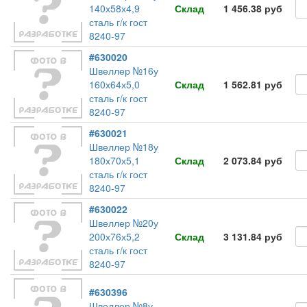
140х58х4,9
Склад
1 456.38 руб
сталь г/к гост
8240-97
#630020
Швеллер №16у
160х64х5,0
Склад
1 562.81 руб
сталь г/к гост
8240-97
#630021
Швеллер №18у
180х70х5,1
Склад
2 073.84 руб
сталь г/к гост
8240-97
#630022
Швеллер №20у
200х76х5,2
Склад
3 131.84 руб
сталь г/к гост
8240-97
#630396
Швеллер №8у