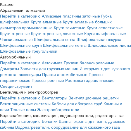
Каталог
Абразивный, алмазный
Перейти в категорию
Алмазные пластины заточные
Губка
шлифовальная
Круги алмазные
Круги алмазные больших
диаметров промышленные
Круги зачистные
Круги лепестковые
Круги отрезные
Круги отрезные, зачистные
Круги шлифовальные
Чашки алмазные
Шлифовальная сетка
Шлифовальная шкурка
Шлифовальные круги
Шлифовальные ленты
Шлифовальные листы
Шлифовальные треугольники
Автомобильный
Перейти в категорию
Автохимия
Грузики балансировочные
Домкраты
Запчасти для грузовых машин
Инструмент для кузовного
ремонта, аксессуары
Правки автомобильные
Прессы
гидравлические
Прессы реечные
Растяжки гидравлические
Специнструмент
Вентиляция и электрообогрев
Перейти в категорию
Вентиляторы
Вентиляционные решетки
Вентиляционные системы
Кабели для обогрева труб
Камины и
печи
Теплые полы
Электрообогреватели
Водоснабжение, канализация, водонагреватели, радиаторы, газ
Перейти в категорию
Бочонки
Ванны, экраны для ванн, душевые
кабины
Водонагреватели, оборудование для сжиженного газа