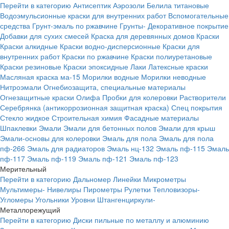
Перейти в категорию
Антисептик
Аэрозоли
Белила титановые
Водоэмульсионные краски для внутренних работ
Вспомогательные
средства
Грунт-эмаль по ржавчине
Грунты-
Декоративное покрытие
Добавки для сухих смесей
Краска для деревянных домов
Краски
Краски алкидные
Краски водно-дисперсионные
Краски для
внутренних работ
Краски по ржавчине
Краски полиуретановые
Краски резиновые
Краски эпоксидные
Лаки
Латексные краски
Масляная краска ма-15
Морилки водные
Морилки неводные
Нитроэмали
Огнебиозащита, специальные материалы
Огнезащитные краски
Олифа
Пробки для колеровки
Растворители
Серебрянка (антикоррозионная защитная краска)
Спец покрытия
Стекло жидкое
Строительная химия
Фасадные материалы
Шпаклевки
Эмали
Эмали для бетонных полов
Эмали для крыш
Эмали-основы для колеровки
Эмаль для пола
Эмаль для пола
пф-266
Эмаль для радиаторов
Эмаль нц-132
Эмаль пф-115
Эмаль
пф-117
Эмаль пф-119
Эмаль пф-121
Эмаль пф-123
Мерительный
Перейти в категорию
Дальномер
Линейки
Микрометры
Мультимеры-
Нивелиры
Пирометры
Рулетки
Тепловизоры-
Угломеры
Угольники
Уровни
Штангенциркули-
Металлорежущий
Перейти в категорию
Диски пильные по металлу и алюминию