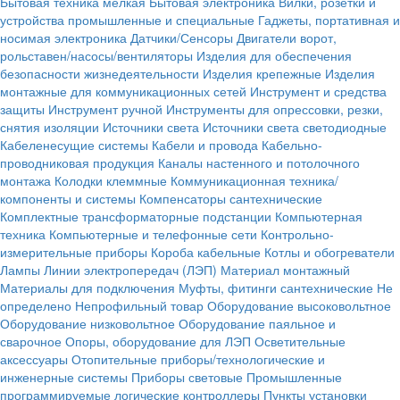
Бытовая техника мелкая
Бытовая электроника
Вилки, розетки и
устройства промышленные и специальные
Гаджеты, портативная и
носимая электроника
Датчики/Сенсоры
Двигатели ворот,
рольставен/насосы/вентиляторы
Изделия для обеспечения
безопасности жизнедеятельности
Изделия крепежные
Изделия
монтажные для коммуникационных сетей
Инструмент и средства
защиты
Инструмент ручной
Инструменты для опрессовки, резки,
снятия изоляции
Источники света
Источники света светодиодные
Кабеленесущие системы
Кабели и провода
Кабельно-
проводниковая продукция
Каналы настенного и потолочного
монтажа
Колодки клеммные
Коммуникационная техника/
компоненты и системы
Компенсаторы сантехнические
Комплектные трансформаторные подстанции
Компьютерная
техника
Компьютерные и телефонные сети
Контрольно-
измерительные приборы
Короба кабельные
Котлы и обогреватели
Лампы
Линии электропередач (ЛЭП)
Материал монтажный
Материалы для подключения
Муфты, фитинги сантехнические
Не
определено
Непрофильный товар
Оборудование высоковольтное
Оборудование низковольтное
Оборудование паяльное и
сварочное
Опоры, оборудование для ЛЭП
Осветительные
аксессуары
Отопительные приборы/технологические и
инженерные системы
Приборы световые
Промышленные
программируемые логические контроллеры
Пункты установки