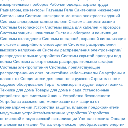
измерительных приборов
Рабочая одежда, охрана труда
Радиаторы, конвекторы
Разъемы
Реле
Сантехника инженерная
Светильники
Система штекерного монтажа электросети зданий
Система электромонтажных колонн
Системы автоматизации
Системы безопасности
Системы ввода для кабелей и проводов
Системы защиты шланговые
Системы обогрева и вентиляции
Системы охлаждения
Системы пожарной, охранной сигнализации
и системы аварийного оповещения
Системы распределения
высокого напряжения
Системы распределения электроэнергии/
распределительные устройства
Системы скрытой проводки под
полом
Системы электрических распределительных шкафов
Системы электропитания
Системы, препятствующие
распространению огня, огнестойкие кабель-каналы
Смартфоны и
планшеты
Соединители для шлангов и рукавов
Строительное и
садовое оборудование
Тара
Телевизоры и аудио- видео техника
Техника для дома
Товары для дома и сада
Установочные
устройства для системной шины
Устройства безопасности
Устройства заземления, молниезащиты и защиты от
перенапряжений
Устройства защиты, плавкие предохранители,
модульные устройства/монтажные устройства
Устройства
оптической и акустической сигнализации
Учетная техника
Фонари
и элементы питания
Фотоэлектрическое преобразование энергии