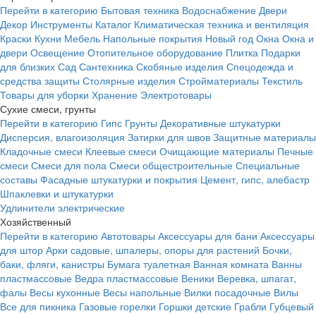
Перейти в категорию
Бытовая техника
Водоснабжение
Двери
Декор
Инструменты
Каталог
Климатическая техника и вентиляция
Краски
Кухни
Мебель
Напольные покрытия
Новый год
Окна
Окна и
двери
Освещение
Отопительное оборудование
Плитка
Подарки
для близких
Сад
Сантехника
Скобяные изделия
Спецодежда и
средства защиты
Столярные изделия
Стройматериалы
Текстиль
Товары для уборки
Хранение
Электротовары
Сухие смеси, грунты
Перейти в категорию
Гипс
Грунты
Декоративные штукатурки
Дисперсия, влагоизоляция
Затирки для швов
Защитные материалы
Кладочные смеси
Клеевые смеси
Очищающие материалы
Печные
смеси
Смеси для пола
Смеси общестроительные
Специальные
составы
Фасадные штукатурки и покрытия
Цемент, гипс, алебастр
Шпаклевки и штукатурки
Удлинители электрические
Хозяйственный
Перейти в категорию
Автотовары
Аксессуары для бани
Аксессуары
для штор
Арки садовые, шпалеры, опоры для растений
Бочки,
баки, фляги, канистры
Бумага туалетная
Ванная комната
Ванны
пластмассовые
Ведра пластмассовые
Веники
Веревка, шпагат,
фалы
Весы кухонные
Весы напольные
Вилки посадочные
Вилы
Все для пикника
Газовые горелки
Горшки детские
Грабли
Губцевый