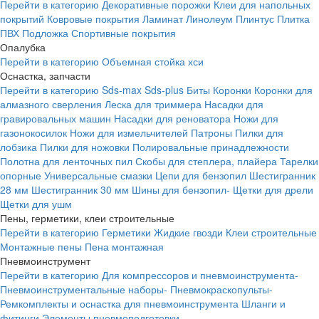
Перейти в категорию
Декоративные порожки
Клеи для напольных
покрытий
Ковровые покрытия
Ламинат
Линолеум
Плинтус
Плитка
ПВХ
Подложка
Спортивные покрытия
Опалубка
Перейти в категорию
Объемная стойка хси
Оснастка, запчасти
Перейти в категорию
Sds-max
Sds-plus
Биты
Коронки
Коронки для
алмазного сверления
Леска для триммера
Насадки для
гравировальных машин
Насадки для реноватора
Ножи для
газонокосилок
Ножи для измельчителей
Патроны
Пилки для
лобзика
Пилки для ножовки
Полировальные принадлежности
Полотна для ленточных пил
Скобы для степлера, плайера
Тарелки
опорные
Универсальные смазки
Цепи для бензопил
Шестигранник
28 мм
Шестигранник 30 мм
Шины для бензопил-
Щетки для дрели
Щетки для ушм
Пены, герметики, клеи строительные
Перейти в категорию
Герметики
Жидкие гвозди
Клеи строительные
Монтажные пены
Пена монтажная
Пневмоинструмент
Перейти в категорию
Для компрессоров и пневмоинструмента-
Пневмоинструментальные наборы-
Пневмокраскопульты-
Ремкомплекты и оснастка для пневмоинструмента
Шланги и
фитинги
Элементы пневмоподготовки