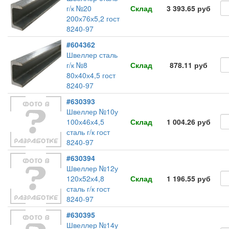
г/к №20
Склад
3 393.65 руб
200х76х5,2 гост
8240-97
#604362
Швеллер сталь
г/к №8
Склад
878.11 руб
80х40х4,5 гост
8240-97
#630393
Швеллер №10у
100х46х4,5
Склад
1 004.26 руб
сталь г/к гост
8240-97
#630394
Швеллер №12у
120х52х4,8
Склад
1 196.55 руб
сталь г/к гост
8240-97
#630395
Швеллер №14у