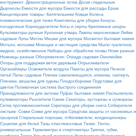
инструмент-
Демонстрационные лотки
Доски гладильные
Дыроколы
Емкости для мусора
Емкости для рассады
Ерши
Канцелярские товары-
Кипятильники
Ковши
Колеса
пневматические для тачек
Комплекты для уборки
Конусы
посадочные
Корнеудалители
Косы и серпы
Крепежные шнуры
Культиваторы ручные
Кухонная утварь
Лампы керосиновые
Лейки
садовые
Лупы
Метлы
Мешки для мусора
Москитол бытовая химия
Мотыги, мотыжки
Моющие и чистящие средства
Мыло туалетное,
жидкое, хозяйственное
Наборы для обработки почвы
Ножи разные
Ножницы разные
Обогреватели-
Ограда садовая
Окномойки
Опоры для поддержки веток деревьев
Опрыскиватели
Органайзеры
Освежители воздуха
Пакеты для мусора
Печное
литьё
Пилы садовые
Пленка самоклеющаяся, клеенка, скатерть
Плечики, вешалки для одежы
Плодосборники
Подставки для
цветов
Поливочная система быстрого соединения
Принадлежности для заточки
Пуфас бытовая химия
Распылители,
пулевизаторы
Рыхлители
Санки
Секаторы, кусторезы и сучкорезы
Сетка противомоскитная
Скреперы для уборки снега
Собиратели
листьев-
Совки
Совки для мусора
Средтсва защиты от насекомых и
грызунов
Стиральные порошки, отбеливатели, конденционеры
Сушилки для белья
Тазы пластмассовые
Тачки-
Тенты
универсальные
Термометры и спиртометры
Тряпки, губки,
салфетки
Тяпки
Укрывной материал
Уплотнители
Уплотнитель