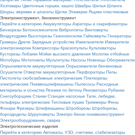
Хозтовары
Цветочные горшки, кашпо
Швабры
Шилья
Шланги
Шнуры, веревки и шпагаты
Щетки
Этажерки
Ящики пластиковые
Электроинструмент, бензоинструмент
Перейти в категорию
Аккумуляторы
Аэраторы и скарификаторы
Бензорезы
Бетоносмесители
Виброплиты
Винтоверты
Воздуходувки
Высоторезы
Газонокосилки
Гайковерты
Генераторы
Граверы
Дрели
Зарядные устройства
Измельчители
Измерители
электроэнергии
Компрессоры
Краскопульты
Культиваторы
Кусторезы
Лобзики
Мойки высокого давления
Молотки отбойные
Мотобуры
Мотопомпы
Мультитулы
Насосы
Ножницы
Обогреватели
Опрыскиватели аккумуляторные
Опрыскиватели бензиновые
Осушители
Отвертки аккумуляторные
Перфораторы
Пилы
Пистолеты скобозабивные электрические
Плиткорезы
электрические
Пневмошлифмашины
Пылесосы
Расходные
материалы и оснастка
Резчики по бетону
Реноваторы
Рубанки
Снегоуборщики
Станки
Станции насосные
Тали, лебедки,
тельферы электрические
Тепловые пушки
Триммеры
Фены
Фонари
Фрезеры
Шлифмашины
Штроборезы
Штроборезы,
бороздоделы
Шуруповерты
Электро-бензо-пневмоинструмент
Электрооборудование, сварка
Электротехнические изделия
Перейти в категорию
Автоматы, УЗО, счетчики, стабилизаторы