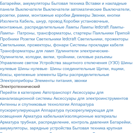
Батарейки, аккумуляторы
Бытовая техника
Вставки и накладные
панели
Выключатели
Выключатели автоматические
Выключатели,
розетки, рамки, монтажные коробки
Диммеры
Звонки, кнопки
Изолента
Кабель, шнур, провод
Коробки установочные,
монтажные, распределительные
Лампы
Лампы ledcraft
Лампы-
Лампы-
Патроны, трансформаторы, стартеры
Паяльники
Припой
Пробники
Розетки
Светильники ledcraft
Светильники, прожекторы
Светильники, прожекторы, фонари
Системы прокладки кабеля
Трансформаторы для ламп
Удлинители электрические-
Удлинители, колодки, вилки, тройники, силовые разъемы
Управление светом
Устройства защитного отключения (УЗО)
Шины
нулевые
Шины нулевые-
Шины соединительные
Щитки, ящики,
боксы, крепежные элементы
Щиты распределительные
Электроприборы
Элементы питания, звонки
Электротехнический
Перейти в категорию
Автотранспорт
Аксессуары для
канализационной системы
Аксессуары для электроинструментов
Антенны и спутниковые технологии
Аппаратура
пускорегулирующая
Аппаратура пускорегулирующая для
освещения
Арматура кабельная/изоляционные материалы
Арматура трубная, распределение, контроль давления
Батарейки,
аккумуляторы, зарядные устройства
Бытовая техника крупная