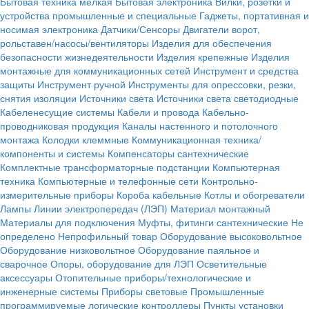
Бытовая техника мелкая
Бытовая электроника
Вилки, розетки и
устройства промышленные и специальные
Гаджеты, портативная и
носимая электроника
Датчики/Сенсоры
Двигатели ворот,
рольставен/насосы/вентиляторы
Изделия для обеспечения
безопасности жизнедеятельности
Изделия крепежные
Изделия
монтажные для коммуникационных сетей
Инструмент и средства
защиты
Инструмент ручной
Инструменты для опрессовки, резки,
снятия изоляции
Источники света
Источники света светодиодные
Кабеленесущие системы
Кабели и провода
Кабельно-
проводниковая продукция
Каналы настенного и потолочного
монтажа
Колодки клеммные
Коммуникационная техника/
компоненты и системы
Компенсаторы сантехнические
Комплектные трансформаторные подстанции
Компьютерная
техника
Компьютерные и телефонные сети
Контрольно-
измерительные приборы
Короба кабельные
Котлы и обогреватели
Лампы
Линии электропередач (ЛЭП)
Материал монтажный
Материалы для подключения
Муфты, фитинги сантехнические
Не
определено
Непрофильный товар
Оборудование высоковольтное
Оборудование низковольтное
Оборудование паяльное и
сварочное
Опоры, оборудование для ЛЭП
Осветительные
аксессуары
Отопительные приборы/технологические и
инженерные системы
Приборы световые
Промышленные
программируемые логические контроллеры
Пункты установки