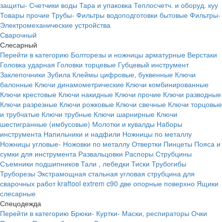
защиты-
Счетчики воды
Тара и упаковка
Теплосчетч. и оборуд. куу
Товары прочие
Трубы-
Фильтры водоподготовки бытовые
Фильтры-
Электромеханические устройства
Сварочный
Слесарный
Перейти в категорию
Болторезы и ножницы арматурные
Верстаки
Головка ударная
Головки торцевые
Губцевый инструмент
Заклепочники
Зубила
Клеймы цифровые, буквенные
Ключи
балонные
Ключи динамометрические
Ключи комбинированные
Ключи крестовые
Ключи накидные
Ключи прочие
Ключи разводные
Ключи разрезные
Ключи рожковые
Ключи свечные
Ключи торцовые
и трубчатые
Ключи трубные
Ключи шарнирные
Ключи
шестигранные (имбусовые)
Молотки и кувалды
Наборы
инструмента
Напильники и надфили
Ножницы по металлу
Ножницы угловые-
Ножовки по металлу
Отвертки
Пинцеты
Пояса и
сумки для инструмента
Развальцовки
Распоры
Струбцины
Съемники подшипников
Тали , лебедки
Тиски
Трубогибы
Труборезы
Экстрамощная стальная угловая струбцина для
сварочных работ kraftool extrem c90 две опорные поверхно
Ящики
слесарные
Спецодежда
Перейти в категорию
Брюки-
Куртки-
Маски, респираторы
Очки