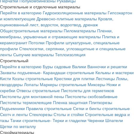
Перчатки
Полукомбинезоны
Рукавицы
Строительные и отделочные материалы
Перейти в категорию
Гидроизоляционные материалы
Гипсокартон
и комплектующие
Древесно-плитные материалы
Кровля,
оцинкованный лист, водосток, водоотвод, дренаж
Общестроительные материалы
Пиломатериалы
Пленки,
мембраны, укрывочные и отражающие материалы
Плитка и
керамогранит
Потолки
Профили штукатурные, специальные
профили
Стеклосетки, серпянки, углозащитные и специальные
ленты
Сыпучие материалы
Теплоизоляция
Строительный
Перейти в категорию
Буры садовые
Валики
Ванночки и решетки
Захваты подъемные-
Карандаши строительные
Кельмы и мастерки
Кисти
Козлы строительные
Крестики для плитки
Лестницы
Ломы,
гвоздодеры
Лопаты
Маркеры строительные
Миксеры
Ножи и
скребки
Отвесы строительные
Пистолеты для герметиков
Пистолеты для монтажной пены
Пистолеты скобозабивные
Пистолеты термоклеящие
Пленка защитная
Плиткорезы
Подъемники
Правила строительные
Сетки и бинты строительные
Скотч и ленты
Стеклорезы
Столы и стойки
Строительные ведра и
тазы
Тачки строительные-
Терки и гладилки
Черенки
Шпатели
Щетки по металлу
Стройматериалы