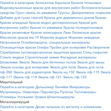
Перейти в категорию
Антисептик
Аэрозоли
Белила титановые
Водоэмульсионные краски для внутренних работ
Вспомогательные
средства
Грунт-эмаль по ржавчине
Грунты-
Декоративное покрытие
Добавки для сухих смесей
Краска для деревянных домов
Краски
Краски алкидные
Краски водно-дисперсионные
Краски для
внутренних работ
Краски по ржавчине
Краски полиуретановые
Краски резиновые
Краски эпоксидные
Лаки
Латексные краски
Масляная краска ма-15
Морилки водные
Морилки неводные
Нитроэмали
Огнебиозащита, специальные материалы
Огнезащитные краски
Олифа
Пробки для колеровки
Растворители
Серебрянка (антикоррозионная защитная краска)
Спец покрытия
Стекло жидкое
Строительная химия
Фасадные материалы
Шпаклевки
Эмали
Эмали для бетонных полов
Эмали для крыш
Эмали-основы для колеровки
Эмаль для пола
Эмаль для пола
пф-266
Эмаль для радиаторов
Эмаль нц-132
Эмаль пф-115
Эмаль
пф-117
Эмаль пф-119
Эмаль пф-121
Эмаль пф-123
Мерительный
Перейти в категорию
Дальномер
Линейки
Микрометры
Мультимеры-
Нивелиры
Пирометры
Рулетки
Тепловизоры-
Угломеры
Угольники
Уровни
Штангенциркули-
Металлорежущий
Перейти в категорию
Диски пильные по металлу и алюминию