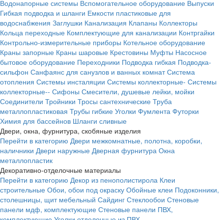
Водонапорные системы
Вспомогательное оборудование
Выпуски
Гибкая подводка и шланги
Емкости пластиковые для
водоснабжения
Заглушки
Канализация
Клапаны
Коллекторы
Кольца переходные
Комплектующие для канализации
Контргайки
Контрольно-измерительные приборы
Котельное оборудование
Краны запорные
Краны шаровые
Крестовины
Муфты
Насосное
бытовое оборудование
Переходники
Подводка гибкая
Подводка-
сильфон
Санфаянс для санузлов и ванных комнат
Система
отопления
Системы инсталяции
Системы коллекторные-
Системы
коллекторные--
Сифоны
Смесители, душевые лейки, мойки
Соединители
Тройники
Тросы сантехнические
Труба
металлопластиковая
Трубы гибкие
Уголки
Фумлента
Футорки
Химия для бассейнов
Шланги сливные
Двери, окна, фурнитура, скобяные изделия
Перейти в категорию
Двери межкомнатные, полотна, коробки,
наличники
Двери наружные
Дверная фурнитура
Окна
металлопластик
Декоративно-отделочные материалы
Перейти в категорию
Декор из пенополистирола
Клеи
строительные
Обои, обои под окраску
Обойные клеи
Подоконники,
столешницы, щит мебельный
Сайдинг
Стеклообои
Стеновые
панели мдф, комплектующие
Стеновые панели ПВХ,
комплектующие
Уголки отделочные из ПВХ