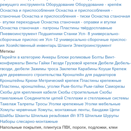
режущего инструмента
Оборудование
Оборудование - крепёж
Оснастка и приспособления
Оснастка и приспособления -
станочные
Оснастка и приспособления - тиски
Оснастка станочная
- втулки переходные
Оснастка станочная - оправки и втулки
Оснастка станочная - патроны
Пластины твёрдосплавные
Пневмоинструмент
Подшипники
Станки
Усп- 8 универсально-
сборочные приспос-ия
Усп-12 универсально-сборочные приспос-
ия
Хозяйственный инвентарь
Шланги
Электроинструмент
Метизы
Перейти в категорию
Анкеры
Блоки роликовые
Болты
Винт-
конфирматы
Винты
Гайки
Гвозди
Грузовой крепеж
Дюбели
Дюбель-
гвозди, дюбели
Зажимы троса
Заклепки
Карабины
Коуши
Крепеж
для деревянного строительства
Кронштейн для радиаторов
Кронштейны
Крюки
Метрический крепеж
Пластины крепежные
Пластины, кронштейны, уголки
Рым-болты
Рым-гайки
Саморезы
Скобы для крепления кабеля
Скобы строительные
Скобы
такелажные
Соединители цепей
Стеллажи и стеллажные системы
Такелаж
Талрепы
Тросы
Уголки крепежные
Уголки мебельные
Хомуты червячные
Хомуты, монтажные ленты, бандажи
Цепи
Шайбы
Шканты
Шпилька резьбовая din 975
Шпильки
Шурупы
Наборы слесарно-монтажные
Напольные покрытия, плинтуса ПВХ, пороги, подложки, клеи