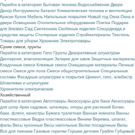
Перейти в категорию
Бытовая техника
Водоснабжение
Двери
Декор
Инструменты
Каталог
Климатическая техника и вентиляция
Краски
Кухни
Мебель
Напольные покрытия
Новый год
Окна
Окна и
двери
Освещение
Отопительное оборудование
Плитка
Подарки
для близких
Сад
Сантехника
Скобяные изделия
Спецодежда и
средства защиты
Столярные изделия
Стройматериалы
Текстиль
Товары для уборки
Хранение
Электротовары
Сухие смеси, грунты
Перейти в категорию
Гипс
Грунты
Декоративные штукатурки
Дисперсия, влагоизоляция
Затирки для швов
Защитные материалы
Кладочные смеси
Клеевые смеси
Очищающие материалы
Печные
смеси
Смеси для пола
Смеси общестроительные
Специальные
составы
Фасадные штукатурки и покрытия
Цемент, гипс, алебастр
Шпаклевки и штукатурки
Удлинители электрические
Хозяйственный
Перейти в категорию
Автотовары
Аксессуары для бани
Аксессуары
для штор
Арки садовые, шпалеры, опоры для растений
Бочки,
баки, фляги, канистры
Бумага туалетная
Ванная комната
Ванны
пластмассовые
Ведра пластмассовые
Веники
Веревка, шпагат,
фалы
Весы кухонные
Весы напольные
Вилки посадочные
Вилы
Все для пикника
Газовые горелки
Горшки детские
Грабли
Губцевый