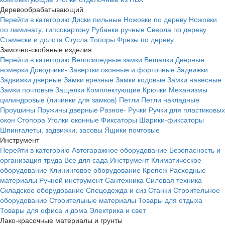
Деревообрабатывающий
Перейти в категорию
Диски пильные
Ножовки по дереву
Ножовки
по ламинату, гипсокартону
Рубанки ручные
Сверла по дереву
Стамески и долота
Стусла
Топоры
Фрезы по дереву
Замочно-скобяные изделия
Перейти в категорию
Велосипедные замки
Вешалки
Дверные
номерки
Доводчики-
Завертки оконные и форточные
Задвижки
Задвижки дверные
Замки врезные
Замки кодовые
Замки навесные
Замки почтовые
Защелки
Комплектующие
Крючки
Механизмы
цилиндровые (личинки для замков)
Петли
Петли накладные
Проушины
Пружины дверные
Разное-
Ручки
Ручки для пластиковых
окон
Стопора
Уголки оконные
Фиксаторы
Шарики-фиксаторы
Шпингалеты, задвижки, засовы
Ящики почтовые
Инструмент
Перейти в категорию
Автогаражное оборудование
Безопасность и
организация труда
Все для сада
Инструмент
Климатическое
оборудование
Клининговое оборудование
Крепеж
Расходные
материалы
Ручной инструмент
Сантехника
Силовая техника
Складское оборудование
Спецодежда и сиз
Станки
Строительное
оборудование
Строительные материалы
Товары для отдыха
Товары для офиса и дома
Электрика и свет
Лако-красочные материалы и грунты