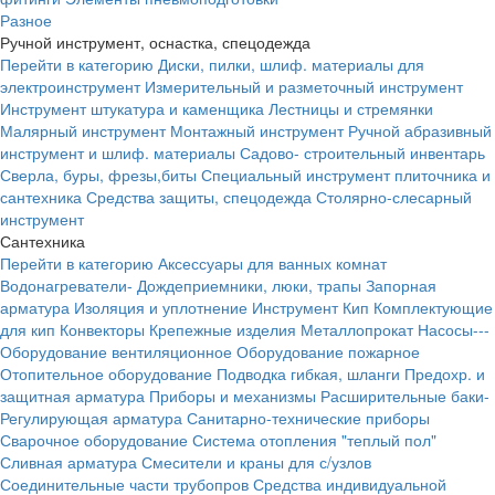
Разное
Ручной инструмент, оснастка, спецодежда
Перейти в категорию
Диски, пилки, шлиф. материалы для
электроинструмент
Измерительный и разметочный инструмент
Инструмент штукатура и каменщика
Лестницы и стремянки
Малярный инструмент
Монтажный инструмент
Ручной абразивный
инструмент и шлиф. материалы
Садово- строительный инвентарь
Сверла, буры, фрезы,биты
Специальный инструмент плиточника и
сантехника
Средства защиты, спецодежда
Столярно-слесарный
инструмент
Сантехника
Перейти в категорию
Аксессуары для ванных комнат
Водонагреватели-
Дождеприемники, люки, трапы
Запорная
арматура
Изоляция и уплотнение
Инструмент
Кип
Комплектующие
для кип
Конвекторы
Крепежные изделия
Металлопрокат
Насосы---
Оборудование вентиляционное
Оборудование пожарное
Отопительное оборудование
Подводка гибкая, шланги
Предохр. и
защитная арматура
Приборы и механизмы
Расширительные баки-
Регулирующая арматура
Санитарно-технические приборы
Сварочное оборудование
Система отопления "теплый пол"
Сливная арматура
Смесители и краны для с/узлов
Соединительные части трубопров
Средства индивидуальной