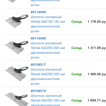
ручка
#8116089
Шпатель малярный
Hansa 642150 150 мм
Склад
1 178.52 р
двухкомпонентная
ручка
#8116090
Шпатель малярный
Hansa 642200 200 мм
Склад
1 311.55 р
двухкомпонентная
ручка
#8108517
Шпатель малярный
Hansa 642250 250 мм
Склад
1 490.40 р
двухкомпонентная
ручка
#8108518
Шпатель малярный
Hansa 642350 350 мм
Склад
1 854.71 р
двухкомпонентная