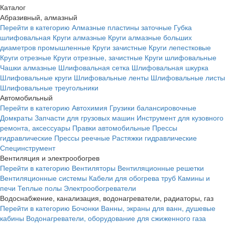
Каталог
Абразивный, алмазный
Перейти в категорию
Алмазные пластины заточные
Губка
шлифовальная
Круги алмазные
Круги алмазные больших
диаметров промышленные
Круги зачистные
Круги лепестковые
Круги отрезные
Круги отрезные, зачистные
Круги шлифовальные
Чашки алмазные
Шлифовальная сетка
Шлифовальная шкурка
Шлифовальные круги
Шлифовальные ленты
Шлифовальные листы
Шлифовальные треугольники
Автомобильный
Перейти в категорию
Автохимия
Грузики балансировочные
Домкраты
Запчасти для грузовых машин
Инструмент для кузовного
ремонта, аксессуары
Правки автомобильные
Прессы
гидравлические
Прессы реечные
Растяжки гидравлические
Специнструмент
Вентиляция и электрообогрев
Перейти в категорию
Вентиляторы
Вентиляционные решетки
Вентиляционные системы
Кабели для обогрева труб
Камины и
печи
Теплые полы
Электрообогреватели
Водоснабжение, канализация, водонагреватели, радиаторы, газ
Перейти в категорию
Бочонки
Ванны, экраны для ванн, душевые
кабины
Водонагреватели, оборудование для сжиженного газа