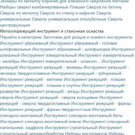
Зенкеры по металлу
Коронки для алмазного сверления
Метчики
Наборы сверел комбинированные
Плашки
Сверла по бетону
Сверла по металлу
Сверла по стеклу и кафелю
Сверла
универсальные
Сверла универсальные опалубочные
Сверла
центрирующие
Металлорежущий инструмент и станочная оснастка
Перейти в категорию
Заготовки для резцов и осевого инструмента
Инструмент абразивный
Инструмент абразивный - головки
шлифовальные
Инструмент абразивный - шлифшкурка
Инструмент
алмазный
Инструмент измерительный
Инструмент измерительный
- калибры
Инструмент измерительный - штанген...
Инструмент
режущий
Инструмент режущий - зенкеры
Инструмент режущий -
зенкеры твердосплавные
Инструмент режущий - зуборезный
Инструмент режущий - метчики
Инструмент режущий - плашки
Инструмент режущий - плашки и клуппы
Инструмент режущий -
развертки
Инструмент режущий - резцы
Инструмент режущий -
сверла
Инструмент режущий - сверла кольцевые
Инструмент
режущий - сверла твердосплавные
Инструмент режущий - фрезы
Инструмент режущий - фрезы твердоспл-ные
Инструмент
слесарно-монтажный
Инструмент слесарно-монтажный-биты
Инструмент слесарно-монтажный-ключи
Инструмент слесарный-
напильники, надфили
Инструмент строительный
Инструмент
строительный-деревообработка
Наборы инструмента
Наборы