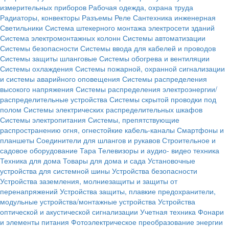
измерительных приборов
Рабочая одежда, охрана труда
Радиаторы, конвекторы
Разъемы
Реле
Сантехника инженерная
Светильники
Система штекерного монтажа электросети зданий
Система электромонтажных колонн
Системы автоматизации
Системы безопасности
Системы ввода для кабелей и проводов
Системы защиты шланговые
Системы обогрева и вентиляции
Системы охлаждения
Системы пожарной, охранной сигнализации
и системы аварийного оповещения
Системы распределения
высокого напряжения
Системы распределения электроэнергии/
распределительные устройства
Системы скрытой проводки под
полом
Системы электрических распределительных шкафов
Системы электропитания
Системы, препятствующие
распространению огня, огнестойкие кабель-каналы
Смартфоны и
планшеты
Соединители для шлангов и рукавов
Строительное и
садовое оборудование
Тара
Телевизоры и аудио- видео техника
Техника для дома
Товары для дома и сада
Установочные
устройства для системной шины
Устройства безопасности
Устройства заземления, молниезащиты и защиты от
перенапряжений
Устройства защиты, плавкие предохранители,
модульные устройства/монтажные устройства
Устройства
оптической и акустической сигнализации
Учетная техника
Фонари
и элементы питания
Фотоэлектрическое преобразование энергии