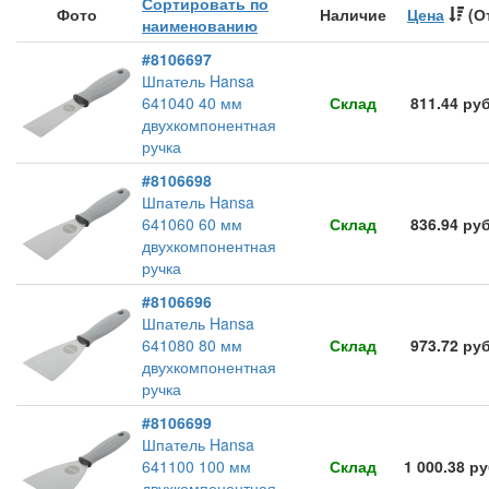
Сортировать по
Фото
Наличие
Цена
(О
наименованию
#8106697
Шпатель Hansa
641040 40 мм
Склад
811.44 ру
двухкомпонентная
ручка
#8106698
Шпатель Hansa
641060 60 мм
Склад
836.94 ру
двухкомпонентная
ручка
#8106696
Шпатель Hansa
641080 80 мм
Склад
973.72 ру
двухкомпонентная
ручка
#8106699
Шпатель Hansa
641100 100 мм
Склад
1 000.38 р
двухкомпонентная