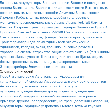
Батарейки, аккумуляторы
Бытовая техника
Вставки и накладные
панели
Выключатели
Выключатели автоматические
Выключатели,
розетки, рамки, монтажные коробки
Диммеры
Звонки, кнопки
Изолента
Кабель, шнур, провод
Коробки установочные,
монтажные, распределительные
Лампы
Лампы ledcraft
Лампы-
Лампы-
Патроны, трансформаторы, стартеры
Паяльники
Припой
Пробники
Розетки
Светильники ledcraft
Светильники, прожекторы
Светильники, прожекторы, фонари
Системы прокладки кабеля
Трансформаторы для ламп
Удлинители электрические-
Удлинители, колодки, вилки, тройники, силовые разъемы
Управление светом
Устройства защитного отключения (УЗО)
Шины
нулевые
Шины нулевые-
Шины соединительные
Щитки, ящики,
боксы, крепежные элементы
Щиты распределительные
Электроприборы
Элементы питания, звонки
Электротехнический
Перейти в категорию
Автотранспорт
Аксессуары для
канализационной системы
Аксессуары для электроинструментов
Антенны и спутниковые технологии
Аппаратура
пускорегулирующая
Аппаратура пускорегулирующая для
освещения
Арматура кабельная/изоляционные материалы
Арматура трубная, распределение, контроль давления
Батарейки,
аккумуляторы, зарядные устройства
Бытовая техника крупная