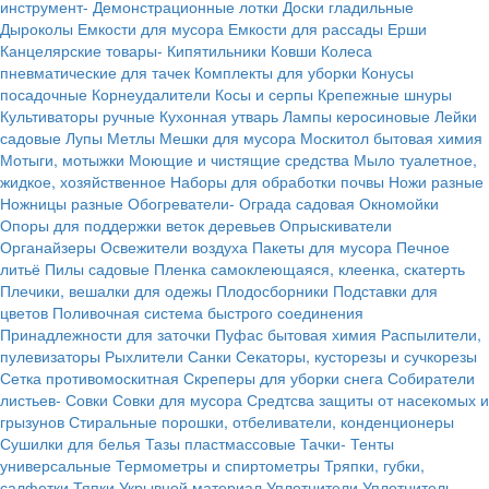
инструмент-
Демонстрационные лотки
Доски гладильные
Дыроколы
Емкости для мусора
Емкости для рассады
Ерши
Канцелярские товары-
Кипятильники
Ковши
Колеса
пневматические для тачек
Комплекты для уборки
Конусы
посадочные
Корнеудалители
Косы и серпы
Крепежные шнуры
Культиваторы ручные
Кухонная утварь
Лампы керосиновые
Лейки
садовые
Лупы
Метлы
Мешки для мусора
Москитол бытовая химия
Мотыги, мотыжки
Моющие и чистящие средства
Мыло туалетное,
жидкое, хозяйственное
Наборы для обработки почвы
Ножи разные
Ножницы разные
Обогреватели-
Ограда садовая
Окномойки
Опоры для поддержки веток деревьев
Опрыскиватели
Органайзеры
Освежители воздуха
Пакеты для мусора
Печное
литьё
Пилы садовые
Пленка самоклеющаяся, клеенка, скатерть
Плечики, вешалки для одежы
Плодосборники
Подставки для
цветов
Поливочная система быстрого соединения
Принадлежности для заточки
Пуфас бытовая химия
Распылители,
пулевизаторы
Рыхлители
Санки
Секаторы, кусторезы и сучкорезы
Сетка противомоскитная
Скреперы для уборки снега
Собиратели
листьев-
Совки
Совки для мусора
Средтсва защиты от насекомых и
грызунов
Стиральные порошки, отбеливатели, конденционеры
Сушилки для белья
Тазы пластмассовые
Тачки-
Тенты
универсальные
Термометры и спиртометры
Тряпки, губки,
салфетки
Тяпки
Укрывной материал
Уплотнители
Уплотнитель