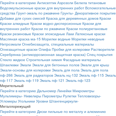
Перейти в категорию
Антисептик
Аэрозоли
Белила титановые
Водоэмульсионные краски для внутренних работ
Вспомогательные
средства
Грунт-эмаль по ржавчине
Грунты-
Декоративное покрытие
Добавки для сухих смесей
Краска для деревянных домов
Краски
Краски алкидные
Краски водно-дисперсионные
Краски для
внутренних работ
Краски по ржавчине
Краски полиуретановые
Краски резиновые
Краски эпоксидные
Лаки
Латексные краски
Масляная краска ма-15
Морилки водные
Морилки неводные
Нитроэмали
Огнебиозащита, специальные материалы
Огнезащитные краски
Олифа
Пробки для колеровки
Растворители
Серебрянка (антикоррозионная защитная краска)
Спец покрытия
Стекло жидкое
Строительная химия
Фасадные материалы
Шпаклевки
Эмали
Эмали для бетонных полов
Эмали для крыш
Эмали-основы для колеровки
Эмаль для пола
Эмаль для пола
пф-266
Эмаль для радиаторов
Эмаль нц-132
Эмаль пф-115
Эмаль
пф-117
Эмаль пф-119
Эмаль пф-121
Эмаль пф-123
Мерительный
Перейти в категорию
Дальномер
Линейки
Микрометры
Мультимеры-
Нивелиры
Пирометры
Рулетки
Тепловизоры-
Угломеры
Угольники
Уровни
Штангенциркули-
Металлорежущий
Перейти в категорию
Диски пильные по металлу и алюминию