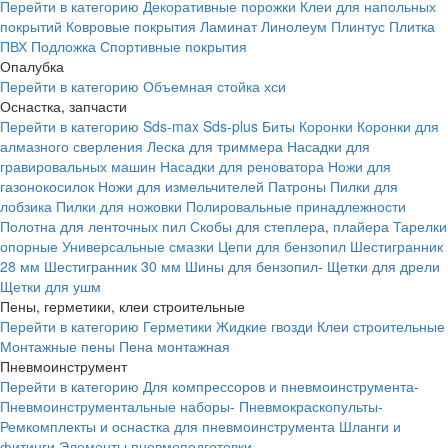
Перейти в категорию
Декоративные порожки
Клеи для напольных
покрытий
Ковровые покрытия
Ламинат
Линолеум
Плинтус
Плитка
ПВХ
Подложка
Спортивные покрытия
Опалубка
Перейти в категорию
Объемная стойка хси
Оснастка, запчасти
Перейти в категорию
Sds-max
Sds-plus
Биты
Коронки
Коронки для
алмазного сверления
Леска для триммера
Насадки для
гравировальных машин
Насадки для реноватора
Ножи для
газонокосилок
Ножи для измельчителей
Патроны
Пилки для
лобзика
Пилки для ножовки
Полировальные принадлежности
Полотна для ленточных пил
Скобы для степлера, плайера
Тарелки
опорные
Универсальные смазки
Цепи для бензопил
Шестигранник
28 мм
Шестигранник 30 мм
Шины для бензопил-
Щетки для дрели
Щетки для ушм
Пены, герметики, клеи строительные
Перейти в категорию
Герметики
Жидкие гвозди
Клеи строительные
Монтажные пены
Пена монтажная
Пневмоинструмент
Перейти в категорию
Для компрессоров и пневмоинструмента-
Пневмоинструментальные наборы-
Пневмокраскопульты-
Ремкомплекты и оснастка для пневмоинструмента
Шланги и
фитинги
Элементы пневмоподготовки