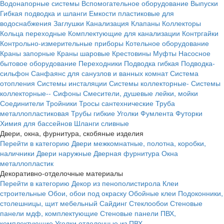
Водонапорные системы
Вспомогательное оборудование
Выпуски
Гибкая подводка и шланги
Емкости пластиковые для
водоснабжения
Заглушки
Канализация
Клапаны
Коллекторы
Кольца переходные
Комплектующие для канализации
Контргайки
Контрольно-измерительные приборы
Котельное оборудование
Краны запорные
Краны шаровые
Крестовины
Муфты
Насосное
бытовое оборудование
Переходники
Подводка гибкая
Подводка-
сильфон
Санфаянс для санузлов и ванных комнат
Система
отопления
Системы инсталяции
Системы коллекторные-
Системы
коллекторные--
Сифоны
Смесители, душевые лейки, мойки
Соединители
Тройники
Тросы сантехнические
Труба
металлопластиковая
Трубы гибкие
Уголки
Фумлента
Футорки
Химия для бассейнов
Шланги сливные
Двери, окна, фурнитура, скобяные изделия
Перейти в категорию
Двери межкомнатные, полотна, коробки,
наличники
Двери наружные
Дверная фурнитура
Окна
металлопластик
Декоративно-отделочные материалы
Перейти в категорию
Декор из пенополистирола
Клеи
строительные
Обои, обои под окраску
Обойные клеи
Подоконники,
столешницы, щит мебельный
Сайдинг
Стеклообои
Стеновые
панели мдф, комплектующие
Стеновые панели ПВХ,
комплектующие
Уголки отделочные из ПВХ