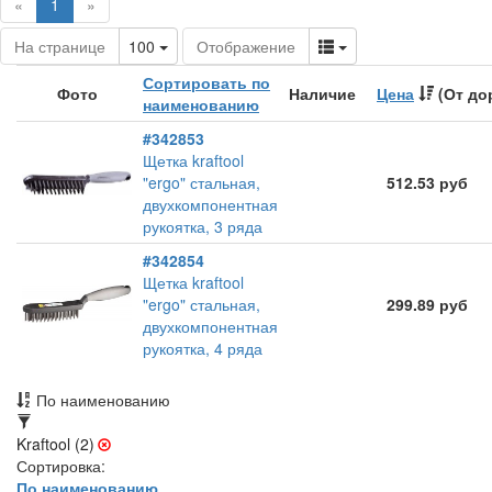
(current)
«
1
»
Toggle Dropdown
Toggle Dropdown
На странице
100
Отображение
Сортировать по
Фото
Наличие
Цена
(От до
наименованию
#342853
Щетка kraftool
"ergo" стальная,
512.53 руб
двухкомпонентная
рукоятка, 3 ряда
#342854
Щетка kraftool
"ergo" стальная,
299.89 руб
двухкомпонентная
рукоятка, 4 ряда
По наименованию
Kraftool (2)
Сортировка:
По наименованию