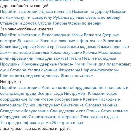
Деревообрабатывающий
Перейти в категорию
Диски пильные
Ножовки по дереву
Ножовки
по ламинату, гипсокартону
Рубанки ручные
Сверла по дереву
Стамески и долота
Стусла
Топоры
Фрезы по дереву
Замочно-скобяные изделия
Перейти в категорию
Велосипедные замки
Вешалки
Дверные
номерки
Доводчики-
Завертки оконные и форточные
Задвижки
Задвижки дверные
Замки врезные
Замки кодовые
Замки навесные
Замки почтовые
Защелки
Комплектующие
Крючки
Механизмы
цилиндровые (личинки для замков)
Петли
Петли накладные
Проушины
Пружины дверные
Разное-
Ручки
Ручки для пластиковых
окон
Стопора
Уголки оконные
Фиксаторы
Шарики-фиксаторы
Шпингалеты, задвижки, засовы
Ящики почтовые
Инструмент
Перейти в категорию
Автогаражное оборудование
Безопасность и
организация труда
Все для сада
Инструмент
Климатическое
оборудование
Клининговое оборудование
Крепеж
Расходные
материалы
Ручной инструмент
Сантехника
Силовая техника
Складское оборудование
Спецодежда и сиз
Станки
Строительное
оборудование
Строительные материалы
Товары для отдыха
Товары для офиса и дома
Электрика и свет
Лако-красочные материалы и грунты