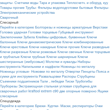
защиты-
Счетчики воды
Тара и упаковка
Теплосчетч. и оборуд. куу
Товары прочие
Трубы-
Фильтры водоподготовки бытовые
Фильтры-
Электромеханические устройства
Сварочный
Слесарный
Перейти в категорию
Болторезы и ножницы арматурные
Верстаки
Головка ударная
Головки торцевые
Губцевый инструмент
Заклепочники
Зубила
Клеймы цифровые, буквенные
Ключи
балонные
Ключи динамометрические
Ключи комбинированные
Ключи крестовые
Ключи накидные
Ключи прочие
Ключи разводные
Ключи разрезные
Ключи рожковые
Ключи свечные
Ключи торцовые
и трубчатые
Ключи трубные
Ключи шарнирные
Ключи
шестигранные (имбусовые)
Молотки и кувалды
Наборы
инструмента
Напильники и надфили
Ножницы по металлу
Ножницы угловые-
Ножовки по металлу
Отвертки
Пинцеты
Пояса и
сумки для инструмента
Развальцовки
Распоры
Струбцины
Съемники подшипников
Тали , лебедки
Тиски
Трубогибы
Труборезы
Экстрамощная стальная угловая струбцина для
сварочных работ kraftool extrem c90 две опорные поверхно
Ящики
слесарные
Спецодежда
Перейти в категорию
Брюки-
Куртки-
Маски, респираторы
Очки