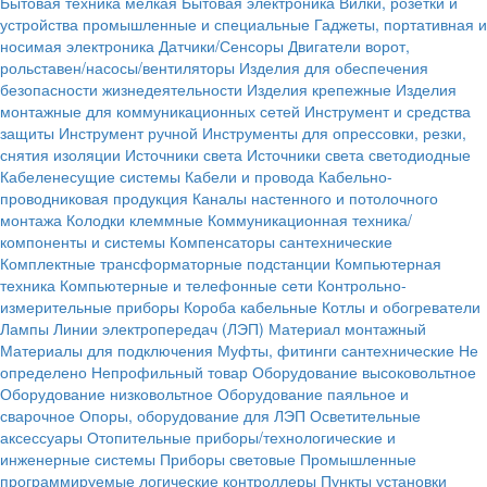
Бытовая техника мелкая
Бытовая электроника
Вилки, розетки и
устройства промышленные и специальные
Гаджеты, портативная и
носимая электроника
Датчики/Сенсоры
Двигатели ворот,
рольставен/насосы/вентиляторы
Изделия для обеспечения
безопасности жизнедеятельности
Изделия крепежные
Изделия
монтажные для коммуникационных сетей
Инструмент и средства
защиты
Инструмент ручной
Инструменты для опрессовки, резки,
снятия изоляции
Источники света
Источники света светодиодные
Кабеленесущие системы
Кабели и провода
Кабельно-
проводниковая продукция
Каналы настенного и потолочного
монтажа
Колодки клеммные
Коммуникационная техника/
компоненты и системы
Компенсаторы сантехнические
Комплектные трансформаторные подстанции
Компьютерная
техника
Компьютерные и телефонные сети
Контрольно-
измерительные приборы
Короба кабельные
Котлы и обогреватели
Лампы
Линии электропередач (ЛЭП)
Материал монтажный
Материалы для подключения
Муфты, фитинги сантехнические
Не
определено
Непрофильный товар
Оборудование высоковольтное
Оборудование низковольтное
Оборудование паяльное и
сварочное
Опоры, оборудование для ЛЭП
Осветительные
аксессуары
Отопительные приборы/технологические и
инженерные системы
Приборы световые
Промышленные
программируемые логические контроллеры
Пункты установки