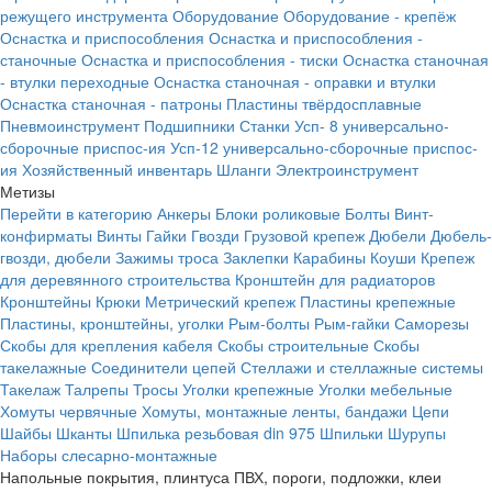
режущего инструмента
Оборудование
Оборудование - крепёж
Оснастка и приспособления
Оснастка и приспособления -
станочные
Оснастка и приспособления - тиски
Оснастка станочная
- втулки переходные
Оснастка станочная - оправки и втулки
Оснастка станочная - патроны
Пластины твёрдосплавные
Пневмоинструмент
Подшипники
Станки
Усп- 8 универсально-
сборочные приспос-ия
Усп-12 универсально-сборочные приспос-
ия
Хозяйственный инвентарь
Шланги
Электроинструмент
Метизы
Перейти в категорию
Анкеры
Блоки роликовые
Болты
Винт-
конфирматы
Винты
Гайки
Гвозди
Грузовой крепеж
Дюбели
Дюбель-
гвозди, дюбели
Зажимы троса
Заклепки
Карабины
Коуши
Крепеж
для деревянного строительства
Кронштейн для радиаторов
Кронштейны
Крюки
Метрический крепеж
Пластины крепежные
Пластины, кронштейны, уголки
Рым-болты
Рым-гайки
Саморезы
Скобы для крепления кабеля
Скобы строительные
Скобы
такелажные
Соединители цепей
Стеллажи и стеллажные системы
Такелаж
Талрепы
Тросы
Уголки крепежные
Уголки мебельные
Хомуты червячные
Хомуты, монтажные ленты, бандажи
Цепи
Шайбы
Шканты
Шпилька резьбовая din 975
Шпильки
Шурупы
Наборы слесарно-монтажные
Напольные покрытия, плинтуса ПВХ, пороги, подложки, клеи