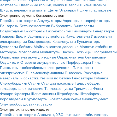
Хозтовары
Цветочные горшки, кашпо
Швабры
Шилья
Шланги
Шнуры, веревки и шпагаты
Щетки
Этажерки
Ящики пластиковые
Электроинструмент, бензоинструмент
Перейти в категорию
Аккумуляторы
Аэраторы и скарификаторы
Бензорезы
Бетоносмесители
Виброплиты
Винтоверты
Воздуходувки
Высоторезы
Газонокосилки
Гайковерты
Генераторы
Граверы
Дрели
Зарядные устройства
Измельчители
Измерители
электроэнергии
Компрессоры
Краскопульты
Культиваторы
Кусторезы
Лобзики
Мойки высокого давления
Молотки отбойные
Мотобуры
Мотопомпы
Мультитулы
Насосы
Ножницы
Обогреватели
Опрыскиватели аккумуляторные
Опрыскиватели бензиновые
Осушители
Отвертки аккумуляторные
Перфораторы
Пилы
Пистолеты скобозабивные электрические
Плиткорезы
электрические
Пневмошлифмашины
Пылесосы
Расходные
материалы и оснастка
Резчики по бетону
Реноваторы
Рубанки
Снегоуборщики
Станки
Станции насосные
Тали, лебедки,
тельферы электрические
Тепловые пушки
Триммеры
Фены
Фонари
Фрезеры
Шлифмашины
Штроборезы
Штроборезы,
бороздоделы
Шуруповерты
Электро-бензо-пневмоинструмент
Электрооборудование, сварка
Электротехнические изделия
Перейти в категорию
Автоматы, УЗО, счетчики, стабилизаторы