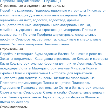
Перчатки
Полукомбинезоны
Рукавицы
Строительные и отделочные материалы
Перейти в категорию
Гидроизоляционные материалы
Гипсокартон
и комплектующие
Древесно-плитные материалы
Кровля,
оцинкованный лист, водосток, водоотвод, дренаж
Общестроительные материалы
Пиломатериалы
Пленки,
мембраны, укрывочные и отражающие материалы
Плитка и
керамогранит
Потолки
Профили штукатурные, специальные
профили
Стеклосетки, серпянки, углозащитные и специальные
ленты
Сыпучие материалы
Теплоизоляция
Строительный
Перейти в категорию
Буры садовые
Валики
Ванночки и решетки
Захваты подъемные-
Карандаши строительные
Кельмы и мастерки
Кисти
Козлы строительные
Крестики для плитки
Лестницы
Ломы,
гвоздодеры
Лопаты
Маркеры строительные
Миксеры
Ножи и
скребки
Отвесы строительные
Пистолеты для герметиков
Пистолеты для монтажной пены
Пистолеты скобозабивные
Пистолеты термоклеящие
Пленка защитная
Плиткорезы
Подъемники
Правила строительные
Сетки и бинты строительные
Скотч и ленты
Стеклорезы
Столы и стойки
Строительные ведра и
тазы
Тачки строительные-
Терки и гладилки
Черенки
Шпатели
Щетки по металлу
Стройматериалы