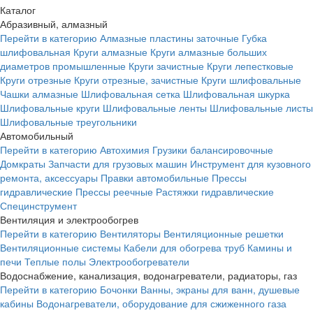
Каталог
Абразивный, алмазный
Перейти в категорию
Алмазные пластины заточные
Губка
шлифовальная
Круги алмазные
Круги алмазные больших
диаметров промышленные
Круги зачистные
Круги лепестковые
Круги отрезные
Круги отрезные, зачистные
Круги шлифовальные
Чашки алмазные
Шлифовальная сетка
Шлифовальная шкурка
Шлифовальные круги
Шлифовальные ленты
Шлифовальные листы
Шлифовальные треугольники
Автомобильный
Перейти в категорию
Автохимия
Грузики балансировочные
Домкраты
Запчасти для грузовых машин
Инструмент для кузовного
ремонта, аксессуары
Правки автомобильные
Прессы
гидравлические
Прессы реечные
Растяжки гидравлические
Специнструмент
Вентиляция и электрообогрев
Перейти в категорию
Вентиляторы
Вентиляционные решетки
Вентиляционные системы
Кабели для обогрева труб
Камины и
печи
Теплые полы
Электрообогреватели
Водоснабжение, канализация, водонагреватели, радиаторы, газ
Перейти в категорию
Бочонки
Ванны, экраны для ванн, душевые
кабины
Водонагреватели, оборудование для сжиженного газа