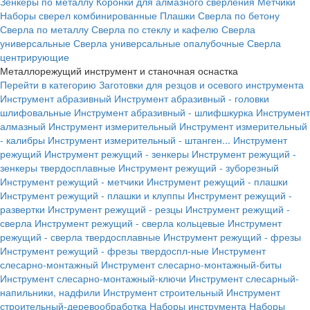
Зенкеры по металлу
Коронки для алмазного сверления
Метчики
Наборы сверел комбинированные
Плашки
Сверла по бетону
Сверла по металлу
Сверла по стеклу и кафелю
Сверла
универсальные
Сверла универсальные опалубочные
Сверла
центрирующие
Металлорежущий инструмент и станочная оснастка
Перейти в категорию
Заготовки для резцов и осевого инструмента
Инструмент абразивный
Инструмент абразивный - головки
шлифовальные
Инструмент абразивный - шлифшкурка
Инструмент
алмазный
Инструмент измерительный
Инструмент измерительный
- калибры
Инструмент измерительный - штанген...
Инструмент
режущий
Инструмент режущий - зенкеры
Инструмент режущий -
зенкеры твердосплавные
Инструмент режущий - зуборезный
Инструмент режущий - метчики
Инструмент режущий - плашки
Инструмент режущий - плашки и клуппы
Инструмент режущий -
развертки
Инструмент режущий - резцы
Инструмент режущий -
сверла
Инструмент режущий - сверла кольцевые
Инструмент
режущий - сверла твердосплавные
Инструмент режущий - фрезы
Инструмент режущий - фрезы твердоспл-ные
Инструмент
слесарно-монтажный
Инструмент слесарно-монтажный-биты
Инструмент слесарно-монтажный-ключи
Инструмент слесарный-
напильники, надфили
Инструмент строительный
Инструмент
строительный-деревообработка
Наборы инструмента
Наборы