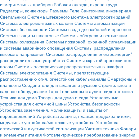
измерительных приборов
Рабочая одежда, охрана труда
Радиаторы, конвекторы
Разъемы
Реле
Сантехника инженерная
Светильники
Система штекерного монтажа электросети зданий
Система электромонтажных колонн
Системы автоматизации
Системы безопасности
Системы ввода для кабелей и проводов
Системы защиты шланговые
Системы обогрева и вентиляции
Системы охлаждения
Системы пожарной, охранной сигнализации
и системы аварийного оповещения
Системы распределения
высокого напряжения
Системы распределения электроэнергии/
распределительные устройства
Системы скрытой проводки под
полом
Системы электрических распределительных шкафов
Системы электропитания
Системы, препятствующие
распространению огня, огнестойкие кабель-каналы
Смартфоны и
планшеты
Соединители для шлангов и рукавов
Строительное и
садовое оборудование
Тара
Телевизоры и аудио- видео техника
Техника для дома
Товары для дома и сада
Установочные
устройства для системной шины
Устройства безопасности
Устройства заземления, молниезащиты и защиты от
перенапряжений
Устройства защиты, плавкие предохранители,
модульные устройства/монтажные устройства
Устройства
оптической и акустической сигнализации
Учетная техника
Фонари
и элементы питания
Фотоэлектрическое преобразование энергии