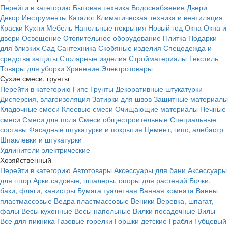
Перейти в категорию
Бытовая техника
Водоснабжение
Двери
Декор
Инструменты
Каталог
Климатическая техника и вентиляция
Краски
Кухни
Мебель
Напольные покрытия
Новый год
Окна
Окна и
двери
Освещение
Отопительное оборудование
Плитка
Подарки
для близких
Сад
Сантехника
Скобяные изделия
Спецодежда и
средства защиты
Столярные изделия
Стройматериалы
Текстиль
Товары для уборки
Хранение
Электротовары
Сухие смеси, грунты
Перейти в категорию
Гипс
Грунты
Декоративные штукатурки
Дисперсия, влагоизоляция
Затирки для швов
Защитные материалы
Кладочные смеси
Клеевые смеси
Очищающие материалы
Печные
смеси
Смеси для пола
Смеси общестроительные
Специальные
составы
Фасадные штукатурки и покрытия
Цемент, гипс, алебастр
Шпаклевки и штукатурки
Удлинители электрические
Хозяйственный
Перейти в категорию
Автотовары
Аксессуары для бани
Аксессуары
для штор
Арки садовые, шпалеры, опоры для растений
Бочки,
баки, фляги, канистры
Бумага туалетная
Ванная комната
Ванны
пластмассовые
Ведра пластмассовые
Веники
Веревка, шпагат,
фалы
Весы кухонные
Весы напольные
Вилки посадочные
Вилы
Все для пикника
Газовые горелки
Горшки детские
Грабли
Губцевый