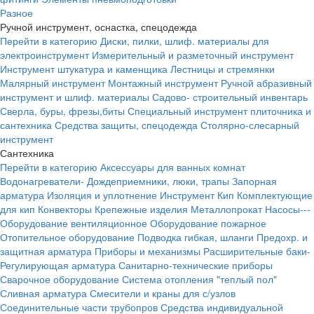
Разное
Ручной инструмент, оснастка, спецодежда
Перейти в категорию
Диски, пилки, шлиф. материалы для
электроинструмент
Измерительный и разметочный инструмент
Инструмент штукатура и каменщика
Лестницы и стремянки
Малярный инструмент
Монтажный инструмент
Ручной абразивный
инструмент и шлиф. материалы
Садово- строительный инвентарь
Сверла, буры, фрезы,биты
Специальный инструмент плиточника и
сантехника
Средства защиты, спецодежда
Столярно-слесарный
инструмент
Сантехника
Перейти в категорию
Аксессуары для ванных комнат
Водонагреватели-
Дождеприемники, люки, трапы
Запорная
арматура
Изоляция и уплотнение
Инструмент
Кип
Комплектующие
для кип
Конвекторы
Крепежные изделия
Металлопрокат
Насосы---
Оборудование вентиляционное
Оборудование пожарное
Отопительное оборудование
Подводка гибкая, шланги
Предохр. и
защитная арматура
Приборы и механизмы
Расширительные баки-
Регулирующая арматура
Санитарно-технические приборы
Сварочное оборудование
Система отопления "теплый пол"
Сливная арматура
Смесители и краны для с/узлов
Соединительные части трубопров
Средства индивидуальной