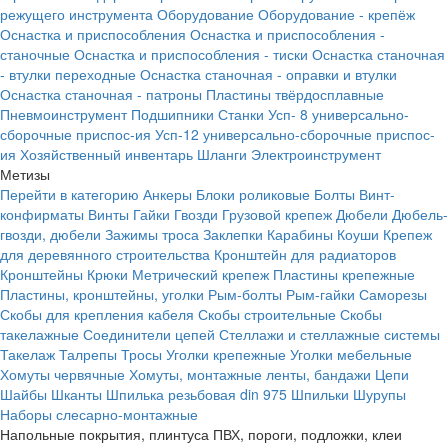
режущего инструмента
Оборудование
Оборудование - крепёж
Оснастка и приспособления
Оснастка и приспособления -
станочные
Оснастка и приспособления - тиски
Оснастка станочная
- втулки переходные
Оснастка станочная - оправки и втулки
Оснастка станочная - патроны
Пластины твёрдосплавные
Пневмоинструмент
Подшипники
Станки
Усп- 8 универсально-
сборочные приспос-ия
Усп-12 универсально-сборочные приспос-
ия
Хозяйственный инвентарь
Шланги
Электроинструмент
Метизы
Перейти в категорию
Анкеры
Блоки роликовые
Болты
Винт-
конфирматы
Винты
Гайки
Гвозди
Грузовой крепеж
Дюбели
Дюбель-
гвозди, дюбели
Зажимы троса
Заклепки
Карабины
Коуши
Крепеж
для деревянного строительства
Кронштейн для радиаторов
Кронштейны
Крюки
Метрический крепеж
Пластины крепежные
Пластины, кронштейны, уголки
Рым-болты
Рым-гайки
Саморезы
Скобы для крепления кабеля
Скобы строительные
Скобы
такелажные
Соединители цепей
Стеллажи и стеллажные системы
Такелаж
Талрепы
Тросы
Уголки крепежные
Уголки мебельные
Хомуты червячные
Хомуты, монтажные ленты, бандажи
Цепи
Шайбы
Шканты
Шпилька резьбовая din 975
Шпильки
Шурупы
Наборы слесарно-монтажные
Напольные покрытия, плинтуса ПВХ, пороги, подложки, клеи