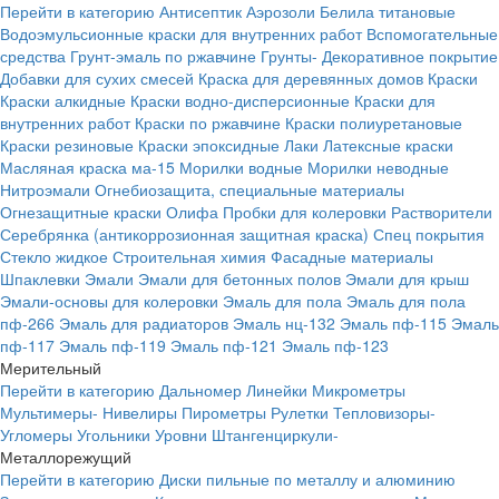
Перейти в категорию
Антисептик
Аэрозоли
Белила титановые
Водоэмульсионные краски для внутренних работ
Вспомогательные
средства
Грунт-эмаль по ржавчине
Грунты-
Декоративное покрытие
Добавки для сухих смесей
Краска для деревянных домов
Краски
Краски алкидные
Краски водно-дисперсионные
Краски для
внутренних работ
Краски по ржавчине
Краски полиуретановые
Краски резиновые
Краски эпоксидные
Лаки
Латексные краски
Масляная краска ма-15
Морилки водные
Морилки неводные
Нитроэмали
Огнебиозащита, специальные материалы
Огнезащитные краски
Олифа
Пробки для колеровки
Растворители
Серебрянка (антикоррозионная защитная краска)
Спец покрытия
Стекло жидкое
Строительная химия
Фасадные материалы
Шпаклевки
Эмали
Эмали для бетонных полов
Эмали для крыш
Эмали-основы для колеровки
Эмаль для пола
Эмаль для пола
пф-266
Эмаль для радиаторов
Эмаль нц-132
Эмаль пф-115
Эмаль
пф-117
Эмаль пф-119
Эмаль пф-121
Эмаль пф-123
Мерительный
Перейти в категорию
Дальномер
Линейки
Микрометры
Мультимеры-
Нивелиры
Пирометры
Рулетки
Тепловизоры-
Угломеры
Угольники
Уровни
Штангенциркули-
Металлорежущий
Перейти в категорию
Диски пильные по металлу и алюминию