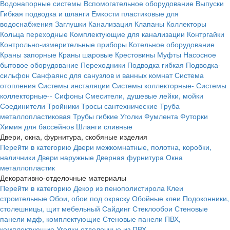
Водонапорные системы
Вспомогательное оборудование
Выпуски
Гибкая подводка и шланги
Емкости пластиковые для
водоснабжения
Заглушки
Канализация
Клапаны
Коллекторы
Кольца переходные
Комплектующие для канализации
Контргайки
Контрольно-измерительные приборы
Котельное оборудование
Краны запорные
Краны шаровые
Крестовины
Муфты
Насосное
бытовое оборудование
Переходники
Подводка гибкая
Подводка-
сильфон
Санфаянс для санузлов и ванных комнат
Система
отопления
Системы инсталяции
Системы коллекторные-
Системы
коллекторные--
Сифоны
Смесители, душевые лейки, мойки
Соединители
Тройники
Тросы сантехнические
Труба
металлопластиковая
Трубы гибкие
Уголки
Фумлента
Футорки
Химия для бассейнов
Шланги сливные
Двери, окна, фурнитура, скобяные изделия
Перейти в категорию
Двери межкомнатные, полотна, коробки,
наличники
Двери наружные
Дверная фурнитура
Окна
металлопластик
Декоративно-отделочные материалы
Перейти в категорию
Декор из пенополистирола
Клеи
строительные
Обои, обои под окраску
Обойные клеи
Подоконники,
столешницы, щит мебельный
Сайдинг
Стеклообои
Стеновые
панели мдф, комплектующие
Стеновые панели ПВХ,
комплектующие
Уголки отделочные из ПВХ