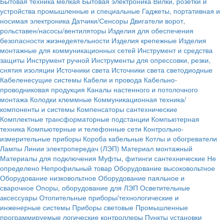
Бытовая техника мелкая
Бытовая электроника
Вилки, розетки и
устройства промышленные и специальные
Гаджеты, портативная и
носимая электроника
Датчики/Сенсоры
Двигатели ворот,
рольставен/насосы/вентиляторы
Изделия для обеспечения
безопасности жизнедеятельности
Изделия крепежные
Изделия
монтажные для коммуникационных сетей
Инструмент и средства
защиты
Инструмент ручной
Инструменты для опрессовки, резки,
снятия изоляции
Источники света
Источники света светодиодные
Кабеленесущие системы
Кабели и провода
Кабельно-
проводниковая продукция
Каналы настенного и потолочного
монтажа
Колодки клеммные
Коммуникационная техника/
компоненты и системы
Компенсаторы сантехнические
Комплектные трансформаторные подстанции
Компьютерная
техника
Компьютерные и телефонные сети
Контрольно-
измерительные приборы
Короба кабельные
Котлы и обогреватели
Лампы
Линии электропередач (ЛЭП)
Материал монтажный
Материалы для подключения
Муфты, фитинги сантехнические
Не
определено
Непрофильный товар
Оборудование высоковольтное
Оборудование низковольтное
Оборудование паяльное и
сварочное
Опоры, оборудование для ЛЭП
Осветительные
аксессуары
Отопительные приборы/технологические и
инженерные системы
Приборы световые
Промышленные
программируемые логические контроллеры
Пункты установки