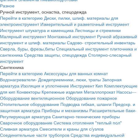
Разное
Ручной инструмент, оснастка, спецодежда
Перейти в категорию
Диски, пилки, шлиф. материалы для
электроинструмент
Измерительный и разметочный инструмент
Инструмент штукатура и каменщика
Лестницы и стремянки
Малярный инструмент
Монтажный инструмент
Ручной абразивный
инструмент и шлиф. материалы
Садово- строительный инвентарь
Сверла, буры, фрезы,биты
Специальный инструмент плиточника и
сантехника
Средства защиты, спецодежда
Столярно-слесарный
инструмент
Сантехника
Перейти в категорию
Аксессуары для ванных комнат
Водонагреватели-
Дождеприемники, люки, трапы
Запорная
арматура
Изоляция и уплотнение
Инструмент
Кип
Комплектующие
для кип
Конвекторы
Крепежные изделия
Металлопрокат
Насосы---
Оборудование вентиляционное
Оборудование пожарное
Отопительное оборудование
Подводка гибкая, шланги
Предохр. и
защитная арматура
Приборы и механизмы
Расширительные баки-
Регулирующая арматура
Санитарно-технические приборы
Сварочное оборудование
Система отопления "теплый пол"
Сливная арматура
Смесители и краны для с/узлов
Соединительные части трубопров
Средства индивидуальной