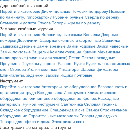
Деревообрабатывающий
Перейти в категорию
Диски пильные
Ножовки по дереву
Ножовки
по ламинату, гипсокартону
Рубанки ручные
Сверла по дереву
Стамески и долота
Стусла
Топоры
Фрезы по дереву
Замочно-скобяные изделия
Перейти в категорию
Велосипедные замки
Вешалки
Дверные
номерки
Доводчики-
Завертки оконные и форточные
Задвижки
Задвижки дверные
Замки врезные
Замки кодовые
Замки навесные
Замки почтовые
Защелки
Комплектующие
Крючки
Механизмы
цилиндровые (личинки для замков)
Петли
Петли накладные
Проушины
Пружины дверные
Разное-
Ручки
Ручки для пластиковых
окон
Стопора
Уголки оконные
Фиксаторы
Шарики-фиксаторы
Шпингалеты, задвижки, засовы
Ящики почтовые
Инструмент
Перейти в категорию
Автогаражное оборудование
Безопасность и
организация труда
Все для сада
Инструмент
Климатическое
оборудование
Клининговое оборудование
Крепеж
Расходные
материалы
Ручной инструмент
Сантехника
Силовая техника
Складское оборудование
Спецодежда и сиз
Станки
Строительное
оборудование
Строительные материалы
Товары для отдыха
Товары для офиса и дома
Электрика и свет
Лако-красочные материалы и грунты