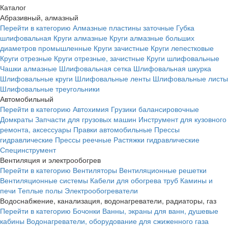
Каталог
Абразивный, алмазный
Перейти в категорию
Алмазные пластины заточные
Губка
шлифовальная
Круги алмазные
Круги алмазные больших
диаметров промышленные
Круги зачистные
Круги лепестковые
Круги отрезные
Круги отрезные, зачистные
Круги шлифовальные
Чашки алмазные
Шлифовальная сетка
Шлифовальная шкурка
Шлифовальные круги
Шлифовальные ленты
Шлифовальные листы
Шлифовальные треугольники
Автомобильный
Перейти в категорию
Автохимия
Грузики балансировочные
Домкраты
Запчасти для грузовых машин
Инструмент для кузовного
ремонта, аксессуары
Правки автомобильные
Прессы
гидравлические
Прессы реечные
Растяжки гидравлические
Специнструмент
Вентиляция и электрообогрев
Перейти в категорию
Вентиляторы
Вентиляционные решетки
Вентиляционные системы
Кабели для обогрева труб
Камины и
печи
Теплые полы
Электрообогреватели
Водоснабжение, канализация, водонагреватели, радиаторы, газ
Перейти в категорию
Бочонки
Ванны, экраны для ванн, душевые
кабины
Водонагреватели, оборудование для сжиженного газа