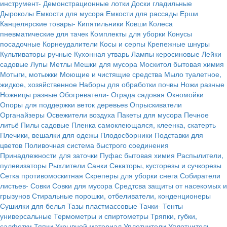
инструмент-
Демонстрационные лотки
Доски гладильные
Дыроколы
Емкости для мусора
Емкости для рассады
Ерши
Канцелярские товары-
Кипятильники
Ковши
Колеса
пневматические для тачек
Комплекты для уборки
Конусы
посадочные
Корнеудалители
Косы и серпы
Крепежные шнуры
Культиваторы ручные
Кухонная утварь
Лампы керосиновые
Лейки
садовые
Лупы
Метлы
Мешки для мусора
Москитол бытовая химия
Мотыги, мотыжки
Моющие и чистящие средства
Мыло туалетное,
жидкое, хозяйственное
Наборы для обработки почвы
Ножи разные
Ножницы разные
Обогреватели-
Ограда садовая
Окномойки
Опоры для поддержки веток деревьев
Опрыскиватели
Органайзеры
Освежители воздуха
Пакеты для мусора
Печное
литьё
Пилы садовые
Пленка самоклеющаяся, клеенка, скатерть
Плечики, вешалки для одежы
Плодосборники
Подставки для
цветов
Поливочная система быстрого соединения
Принадлежности для заточки
Пуфас бытовая химия
Распылители,
пулевизаторы
Рыхлители
Санки
Секаторы, кусторезы и сучкорезы
Сетка противомоскитная
Скреперы для уборки снега
Собиратели
листьев-
Совки
Совки для мусора
Средтсва защиты от насекомых и
грызунов
Стиральные порошки, отбеливатели, конденционеры
Сушилки для белья
Тазы пластмассовые
Тачки-
Тенты
универсальные
Термометры и спиртометры
Тряпки, губки,
салфетки
Тяпки
Укрывной материал
Уплотнители
Уплотнитель