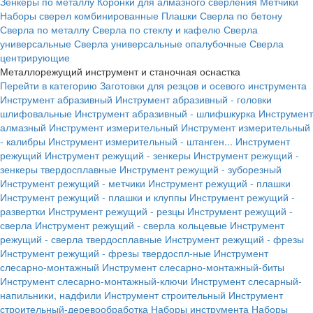
Зенкеры по металлу
Коронки для алмазного сверления
Метчики
Наборы сверел комбинированные
Плашки
Сверла по бетону
Сверла по металлу
Сверла по стеклу и кафелю
Сверла
универсальные
Сверла универсальные опалубочные
Сверла
центрирующие
Металлорежущий инструмент и станочная оснастка
Перейти в категорию
Заготовки для резцов и осевого инструмента
Инструмент абразивный
Инструмент абразивный - головки
шлифовальные
Инструмент абразивный - шлифшкурка
Инструмент
алмазный
Инструмент измерительный
Инструмент измерительный
- калибры
Инструмент измерительный - штанген...
Инструмент
режущий
Инструмент режущий - зенкеры
Инструмент режущий -
зенкеры твердосплавные
Инструмент режущий - зуборезный
Инструмент режущий - метчики
Инструмент режущий - плашки
Инструмент режущий - плашки и клуппы
Инструмент режущий -
развертки
Инструмент режущий - резцы
Инструмент режущий -
сверла
Инструмент режущий - сверла кольцевые
Инструмент
режущий - сверла твердосплавные
Инструмент режущий - фрезы
Инструмент режущий - фрезы твердоспл-ные
Инструмент
слесарно-монтажный
Инструмент слесарно-монтажный-биты
Инструмент слесарно-монтажный-ключи
Инструмент слесарный-
напильники, надфили
Инструмент строительный
Инструмент
строительный-деревообработка
Наборы инструмента
Наборы