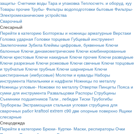
защиты-
Счетчики воды
Тара и упаковка
Теплосчетч. и оборуд. куу
Товары прочие
Трубы-
Фильтры водоподготовки бытовые
Фильтры-
Электромеханические устройства
Сварочный
Слесарный
Перейти в категорию
Болторезы и ножницы арматурные
Верстаки
Головка ударная
Головки торцевые
Губцевый инструмент
Заклепочники
Зубила
Клеймы цифровые, буквенные
Ключи
балонные
Ключи динамометрические
Ключи комбинированные
Ключи крестовые
Ключи накидные
Ключи прочие
Ключи разводные
Ключи разрезные
Ключи рожковые
Ключи свечные
Ключи торцовые
и трубчатые
Ключи трубные
Ключи шарнирные
Ключи
шестигранные (имбусовые)
Молотки и кувалды
Наборы
инструмента
Напильники и надфили
Ножницы по металлу
Ножницы угловые-
Ножовки по металлу
Отвертки
Пинцеты
Пояса и
сумки для инструмента
Развальцовки
Распоры
Струбцины
Съемники подшипников
Тали , лебедки
Тиски
Трубогибы
Труборезы
Экстрамощная стальная угловая струбцина для
сварочных работ kraftool extrem c90 две опорные поверхно
Ящики
слесарные
Спецодежда
Перейти в категорию
Брюки-
Куртки-
Маски, респираторы
Очки