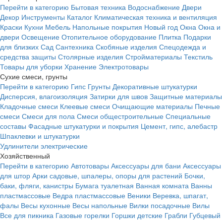
Перейти в категорию
Бытовая техника
Водоснабжение
Двери
Декор
Инструменты
Каталог
Климатическая техника и вентиляция
Краски
Кухни
Мебель
Напольные покрытия
Новый год
Окна
Окна и
двери
Освещение
Отопительное оборудование
Плитка
Подарки
для близких
Сад
Сантехника
Скобяные изделия
Спецодежда и
средства защиты
Столярные изделия
Стройматериалы
Текстиль
Товары для уборки
Хранение
Электротовары
Сухие смеси, грунты
Перейти в категорию
Гипс
Грунты
Декоративные штукатурки
Дисперсия, влагоизоляция
Затирки для швов
Защитные материалы
Кладочные смеси
Клеевые смеси
Очищающие материалы
Печные
смеси
Смеси для пола
Смеси общестроительные
Специальные
составы
Фасадные штукатурки и покрытия
Цемент, гипс, алебастр
Шпаклевки и штукатурки
Удлинители электрические
Хозяйственный
Перейти в категорию
Автотовары
Аксессуары для бани
Аксессуары
для штор
Арки садовые, шпалеры, опоры для растений
Бочки,
баки, фляги, канистры
Бумага туалетная
Ванная комната
Ванны
пластмассовые
Ведра пластмассовые
Веники
Веревка, шпагат,
фалы
Весы кухонные
Весы напольные
Вилки посадочные
Вилы
Все для пикника
Газовые горелки
Горшки детские
Грабли
Губцевый