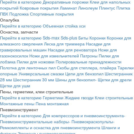
Перейти в категорию
Декоративные порожки
Клеи для напольных
покрытий
Ковровые покрытия
Ламинат
Линолеум
Плинтус
Плитка
ПВХ
Подложка
Спортивные покрытия
Опалубка
Перейти в категорию
Объемная стойка хси
Оснастка, запчасти
Перейти в категорию
Sds-max
Sds-plus
Биты
Коронки
Коронки для
алмазного сверления
Леска для триммера
Насадки для
гравировальных машин
Насадки для реноватора
Ножи для
газонокосилок
Ножи для измельчителей
Патроны
Пилки для
лобзика
Пилки для ножовки
Полировальные принадлежности
Полотна для ленточных пил
Скобы для степлера, плайера
Тарелки
опорные
Универсальные смазки
Цепи для бензопил
Шестигранник
28 мм
Шестигранник 30 мм
Шины для бензопил-
Щетки для дрели
Щетки для ушм
Пены, герметики, клеи строительные
Перейти в категорию
Герметики
Жидкие гвозди
Клеи строительные
Монтажные пены
Пена монтажная
Пневмоинструмент
Перейти в категорию
Для компрессоров и пневмоинструмента-
Пневмоинструментальные наборы-
Пневмокраскопульты-
Ремкомплекты и оснастка для пневмоинструмента
Шланги и
фитинги
Элементы пневмоподготовки