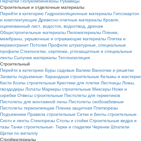
Перчатки
Полукомбинезоны
Рукавицы
Строительные и отделочные материалы
Перейти в категорию
Гидроизоляционные материалы
Гипсокартон
и комплектующие
Древесно-плитные материалы
Кровля,
оцинкованный лист, водосток, водоотвод, дренаж
Общестроительные материалы
Пиломатериалы
Пленки,
мембраны, укрывочные и отражающие материалы
Плитка и
керамогранит
Потолки
Профили штукатурные, специальные
профили
Стеклосетки, серпянки, углозащитные и специальные
ленты
Сыпучие материалы
Теплоизоляция
Строительный
Перейти в категорию
Буры садовые
Валики
Ванночки и решетки
Захваты подъемные-
Карандаши строительные
Кельмы и мастерки
Кисти
Козлы строительные
Крестики для плитки
Лестницы
Ломы,
гвоздодеры
Лопаты
Маркеры строительные
Миксеры
Ножи и
скребки
Отвесы строительные
Пистолеты для герметиков
Пистолеты для монтажной пены
Пистолеты скобозабивные
Пистолеты термоклеящие
Пленка защитная
Плиткорезы
Подъемники
Правила строительные
Сетки и бинты строительные
Скотч и ленты
Стеклорезы
Столы и стойки
Строительные ведра и
тазы
Тачки строительные-
Терки и гладилки
Черенки
Шпатели
Щетки по металлу
Стройматериалы