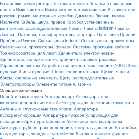
Батарейки, аккумуляторы
Бытовая техника
Вставки и накладные
панели
Выключатели
Выключатели автоматические
Выключатели,
розетки, рамки, монтажные коробки
Диммеры
Звонки, кнопки
Изолента
Кабель, шнур, провод
Коробки установочные,
монтажные, распределительные
Лампы
Лампы ledcraft
Лампы-
Лампы-
Патроны, трансформаторы, стартеры
Паяльники
Припой
Пробники
Розетки
Светильники ledcraft
Светильники, прожекторы
Светильники, прожекторы, фонари
Системы прокладки кабеля
Трансформаторы для ламп
Удлинители электрические-
Удлинители, колодки, вилки, тройники, силовые разъемы
Управление светом
Устройства защитного отключения (УЗО)
Шины
нулевые
Шины нулевые-
Шины соединительные
Щитки, ящики,
боксы, крепежные элементы
Щиты распределительные
Электроприборы
Элементы питания, звонки
Электротехнический
Перейти в категорию
Автотранспорт
Аксессуары для
канализационной системы
Аксессуары для электроинструментов
Антенны и спутниковые технологии
Аппаратура
пускорегулирующая
Аппаратура пускорегулирующая для
освещения
Арматура кабельная/изоляционные материалы
Арматура трубная, распределение, контроль давления
Батарейки,
аккумуляторы, зарядные устройства
Бытовая техника крупная