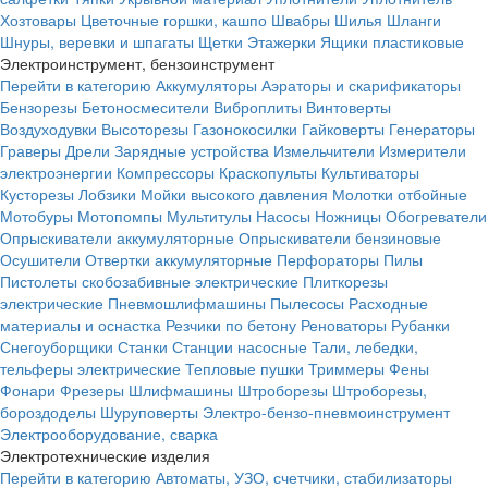
Хозтовары
Цветочные горшки, кашпо
Швабры
Шилья
Шланги
Шнуры, веревки и шпагаты
Щетки
Этажерки
Ящики пластиковые
Электроинструмент, бензоинструмент
Перейти в категорию
Аккумуляторы
Аэраторы и скарификаторы
Бензорезы
Бетоносмесители
Виброплиты
Винтоверты
Воздуходувки
Высоторезы
Газонокосилки
Гайковерты
Генераторы
Граверы
Дрели
Зарядные устройства
Измельчители
Измерители
электроэнергии
Компрессоры
Краскопульты
Культиваторы
Кусторезы
Лобзики
Мойки высокого давления
Молотки отбойные
Мотобуры
Мотопомпы
Мультитулы
Насосы
Ножницы
Обогреватели
Опрыскиватели аккумуляторные
Опрыскиватели бензиновые
Осушители
Отвертки аккумуляторные
Перфораторы
Пилы
Пистолеты скобозабивные электрические
Плиткорезы
электрические
Пневмошлифмашины
Пылесосы
Расходные
материалы и оснастка
Резчики по бетону
Реноваторы
Рубанки
Снегоуборщики
Станки
Станции насосные
Тали, лебедки,
тельферы электрические
Тепловые пушки
Триммеры
Фены
Фонари
Фрезеры
Шлифмашины
Штроборезы
Штроборезы,
бороздоделы
Шуруповерты
Электро-бензо-пневмоинструмент
Электрооборудование, сварка
Электротехнические изделия
Перейти в категорию
Автоматы, УЗО, счетчики, стабилизаторы