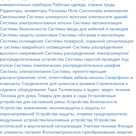
измерительных приборов
Рабочая одежда, охрана труда
Радиаторы, конвекторы
Разъемы
Реле
Сантехника инженерная
Светильники
Система штекерного монтажа электросети зданий
Система электромонтажных колонн
Системы автоматизации
Системы безопасности
Системы ввода для кабелей и проводов
Системы защиты шланговые
Системы обогрева и вентиляции
Системы охлаждения
Системы пожарной, охранной сигнализации
и системы аварийного оповещения
Системы распределения
высокого напряжения
Системы распределения электроэнергии/
распределительные устройства
Системы скрытой проводки под
полом
Системы электрических распределительных шкафов
Системы электропитания
Системы, препятствующие
распространению огня, огнестойкие кабель-каналы
Смартфоны и
планшеты
Соединители для шлангов и рукавов
Строительное и
садовое оборудование
Тара
Телевизоры и аудио- видео техника
Техника для дома
Товары для дома и сада
Установочные
устройства для системной шины
Устройства безопасности
Устройства заземления, молниезащиты и защиты от
перенапряжений
Устройства защиты, плавкие предохранители,
модульные устройства/монтажные устройства
Устройства
оптической и акустической сигнализации
Учетная техника
Фонари
и элементы питания
Фотоэлектрическое преобразование энергии