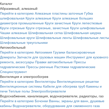
Каталог
Абразивный, алмазный
Перейти в категорию
Алмазные пластины заточные
Губка
шлифовальная
Круги алмазные
Круги алмазные больших
диаметров промышленные
Круги зачистные
Круги лепестковые
Круги отрезные
Круги отрезные, зачистные
Круги шлифовальные
Чашки алмазные
Шлифовальная сетка
Шлифовальная шкурка
Шлифовальные круги
Шлифовальные ленты
Шлифовальные листы
Шлифовальные треугольники
Автомобильный
Перейти в категорию
Автохимия
Грузики балансировочные
Домкраты
Запчасти для грузовых машин
Инструмент для кузовного
ремонта, аксессуары
Правки автомобильные
Прессы
гидравлические
Прессы реечные
Растяжки гидравлические
Специнструмент
Вентиляция и электрообогрев
Перейти в категорию
Вентиляторы
Вентиляционные решетки
Вентиляционные системы
Кабели для обогрева труб
Камины и
печи
Теплые полы
Электрообогреватели
Водоснабжение, канализация, водонагреватели, радиаторы, газ
Перейти в категорию
Бочонки
Ванны, экраны для ванн, душевые
кабины
Водонагреватели, оборудование для сжиженного газа