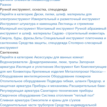
Разное
Ручной инструмент, оснастка, спецодежда
Перейти в категорию
Диски, пилки, шлиф. материалы для
электроинструмент
Измерительный и разметочный инструмент
Инструмент штукатура и каменщика
Лестницы и стремянки
Малярный инструмент
Монтажный инструмент
Ручной абразивный
инструмент и шлиф. материалы
Садово- строительный инвентарь
Сверла, буры, фрезы,биты
Специальный инструмент плиточника и
сантехника
Средства защиты, спецодежда
Столярно-слесарный
инструмент
Сантехника
Перейти в категорию
Аксессуары для ванных комнат
Водонагреватели-
Дождеприемники, люки, трапы
Запорная
арматура
Изоляция и уплотнение
Инструмент
Кип
Комплектующие
для кип
Конвекторы
Крепежные изделия
Металлопрокат
Насосы---
Оборудование вентиляционное
Оборудование пожарное
Отопительное оборудование
Подводка гибкая, шланги
Предохр. и
защитная арматура
Приборы и механизмы
Расширительные баки-
Регулирующая арматура
Санитарно-технические приборы
Сварочное оборудование
Система отопления "теплый пол"
Сливная арматура
Смесители и краны для с/узлов
Соединительные части трубопров
Средства индивидуальной