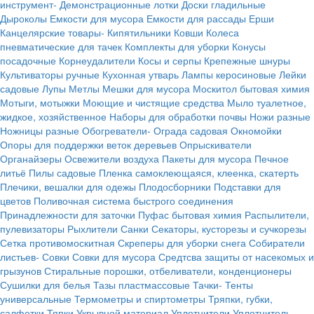
инструмент-
Демонстрационные лотки
Доски гладильные
Дыроколы
Емкости для мусора
Емкости для рассады
Ерши
Канцелярские товары-
Кипятильники
Ковши
Колеса
пневматические для тачек
Комплекты для уборки
Конусы
посадочные
Корнеудалители
Косы и серпы
Крепежные шнуры
Культиваторы ручные
Кухонная утварь
Лампы керосиновые
Лейки
садовые
Лупы
Метлы
Мешки для мусора
Москитол бытовая химия
Мотыги, мотыжки
Моющие и чистящие средства
Мыло туалетное,
жидкое, хозяйственное
Наборы для обработки почвы
Ножи разные
Ножницы разные
Обогреватели-
Ограда садовая
Окномойки
Опоры для поддержки веток деревьев
Опрыскиватели
Органайзеры
Освежители воздуха
Пакеты для мусора
Печное
литьё
Пилы садовые
Пленка самоклеющаяся, клеенка, скатерть
Плечики, вешалки для одежы
Плодосборники
Подставки для
цветов
Поливочная система быстрого соединения
Принадлежности для заточки
Пуфас бытовая химия
Распылители,
пулевизаторы
Рыхлители
Санки
Секаторы, кусторезы и сучкорезы
Сетка противомоскитная
Скреперы для уборки снега
Собиратели
листьев-
Совки
Совки для мусора
Средтсва защиты от насекомых и
грызунов
Стиральные порошки, отбеливатели, конденционеры
Сушилки для белья
Тазы пластмассовые
Тачки-
Тенты
универсальные
Термометры и спиртометры
Тряпки, губки,
салфетки
Тяпки
Укрывной материал
Уплотнители
Уплотнитель