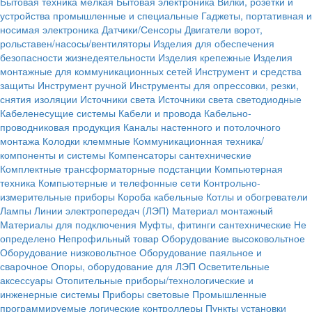
Бытовая техника мелкая
Бытовая электроника
Вилки, розетки и
устройства промышленные и специальные
Гаджеты, портативная и
носимая электроника
Датчики/Сенсоры
Двигатели ворот,
рольставен/насосы/вентиляторы
Изделия для обеспечения
безопасности жизнедеятельности
Изделия крепежные
Изделия
монтажные для коммуникационных сетей
Инструмент и средства
защиты
Инструмент ручной
Инструменты для опрессовки, резки,
снятия изоляции
Источники света
Источники света светодиодные
Кабеленесущие системы
Кабели и провода
Кабельно-
проводниковая продукция
Каналы настенного и потолочного
монтажа
Колодки клеммные
Коммуникационная техника/
компоненты и системы
Компенсаторы сантехнические
Комплектные трансформаторные подстанции
Компьютерная
техника
Компьютерные и телефонные сети
Контрольно-
измерительные приборы
Короба кабельные
Котлы и обогреватели
Лампы
Линии электропередач (ЛЭП)
Материал монтажный
Материалы для подключения
Муфты, фитинги сантехнические
Не
определено
Непрофильный товар
Оборудование высоковольтное
Оборудование низковольтное
Оборудование паяльное и
сварочное
Опоры, оборудование для ЛЭП
Осветительные
аксессуары
Отопительные приборы/технологические и
инженерные системы
Приборы световые
Промышленные
программируемые логические контроллеры
Пункты установки