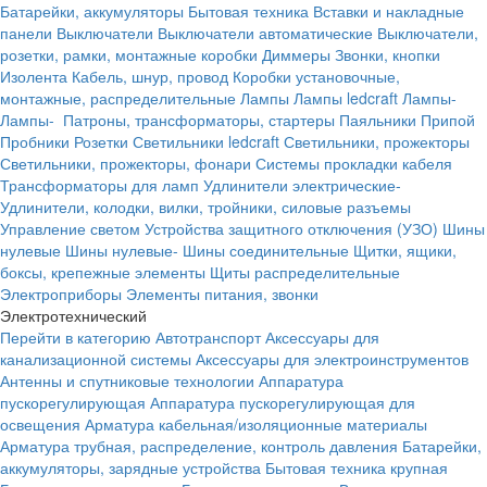
Батарейки, аккумуляторы
Бытовая техника
Вставки и накладные
панели
Выключатели
Выключатели автоматические
Выключатели,
розетки, рамки, монтажные коробки
Диммеры
Звонки, кнопки
Изолента
Кабель, шнур, провод
Коробки установочные,
монтажные, распределительные
Лампы
Лампы ledcraft
Лампы-
Лампы-
Патроны, трансформаторы, стартеры
Паяльники
Припой
Пробники
Розетки
Светильники ledcraft
Светильники, прожекторы
Светильники, прожекторы, фонари
Системы прокладки кабеля
Трансформаторы для ламп
Удлинители электрические-
Удлинители, колодки, вилки, тройники, силовые разъемы
Управление светом
Устройства защитного отключения (УЗО)
Шины
нулевые
Шины нулевые-
Шины соединительные
Щитки, ящики,
боксы, крепежные элементы
Щиты распределительные
Электроприборы
Элементы питания, звонки
Электротехнический
Перейти в категорию
Автотранспорт
Аксессуары для
канализационной системы
Аксессуары для электроинструментов
Антенны и спутниковые технологии
Аппаратура
пускорегулирующая
Аппаратура пускорегулирующая для
освещения
Арматура кабельная/изоляционные материалы
Арматура трубная, распределение, контроль давления
Батарейки,
аккумуляторы, зарядные устройства
Бытовая техника крупная