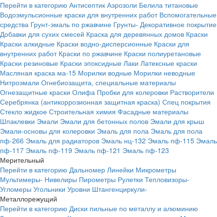
Перейти в категорию
Антисептик
Аэрозоли
Белила титановые
Водоэмульсионные краски для внутренних работ
Вспомогательные
средства
Грунт-эмаль по ржавчине
Грунты-
Декоративное покрытие
Добавки для сухих смесей
Краска для деревянных домов
Краски
Краски алкидные
Краски водно-дисперсионные
Краски для
внутренних работ
Краски по ржавчине
Краски полиуретановые
Краски резиновые
Краски эпоксидные
Лаки
Латексные краски
Масляная краска ма-15
Морилки водные
Морилки неводные
Нитроэмали
Огнебиозащита, специальные материалы
Огнезащитные краски
Олифа
Пробки для колеровки
Растворители
Серебрянка (антикоррозионная защитная краска)
Спец покрытия
Стекло жидкое
Строительная химия
Фасадные материалы
Шпаклевки
Эмали
Эмали для бетонных полов
Эмали для крыш
Эмали-основы для колеровки
Эмаль для пола
Эмаль для пола
пф-266
Эмаль для радиаторов
Эмаль нц-132
Эмаль пф-115
Эмаль
пф-117
Эмаль пф-119
Эмаль пф-121
Эмаль пф-123
Мерительный
Перейти в категорию
Дальномер
Линейки
Микрометры
Мультимеры-
Нивелиры
Пирометры
Рулетки
Тепловизоры-
Угломеры
Угольники
Уровни
Штангенциркули-
Металлорежущий
Перейти в категорию
Диски пильные по металлу и алюминию