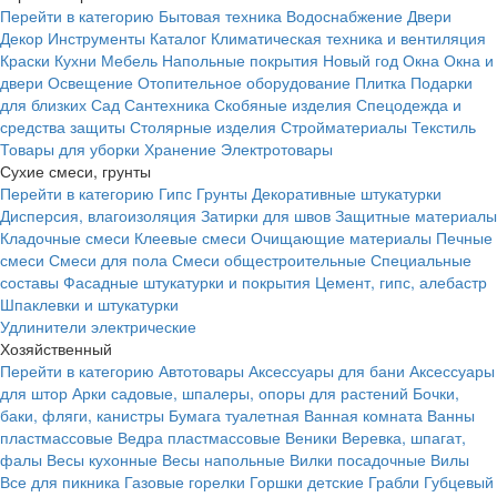
Перейти в категорию
Бытовая техника
Водоснабжение
Двери
Декор
Инструменты
Каталог
Климатическая техника и вентиляция
Краски
Кухни
Мебель
Напольные покрытия
Новый год
Окна
Окна и
двери
Освещение
Отопительное оборудование
Плитка
Подарки
для близких
Сад
Сантехника
Скобяные изделия
Спецодежда и
средства защиты
Столярные изделия
Стройматериалы
Текстиль
Товары для уборки
Хранение
Электротовары
Сухие смеси, грунты
Перейти в категорию
Гипс
Грунты
Декоративные штукатурки
Дисперсия, влагоизоляция
Затирки для швов
Защитные материалы
Кладочные смеси
Клеевые смеси
Очищающие материалы
Печные
смеси
Смеси для пола
Смеси общестроительные
Специальные
составы
Фасадные штукатурки и покрытия
Цемент, гипс, алебастр
Шпаклевки и штукатурки
Удлинители электрические
Хозяйственный
Перейти в категорию
Автотовары
Аксессуары для бани
Аксессуары
для штор
Арки садовые, шпалеры, опоры для растений
Бочки,
баки, фляги, канистры
Бумага туалетная
Ванная комната
Ванны
пластмассовые
Ведра пластмассовые
Веники
Веревка, шпагат,
фалы
Весы кухонные
Весы напольные
Вилки посадочные
Вилы
Все для пикника
Газовые горелки
Горшки детские
Грабли
Губцевый