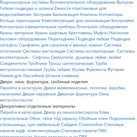
Водонапорные системы
Вспомогательное оборудование
Выпуски
Гибкая подводка и шланги
Емкости пластиковые для
водоснабжения
Заглушки
Канализация
Клапаны
Коллекторы
Кольца переходные
Комплектующие для канализации
Контргайки
Контрольно-измерительные приборы
Котельное оборудование
Краны запорные
Краны шаровые
Крестовины
Муфты
Насосное
бытовое оборудование
Переходники
Подводка гибкая
Подводка-
сильфон
Санфаянс для санузлов и ванных комнат
Система
отопления
Системы инсталяции
Системы коллекторные-
Системы
коллекторные--
Сифоны
Смесители, душевые лейки, мойки
Соединители
Тройники
Тросы сантехнические
Труба
металлопластиковая
Трубы гибкие
Уголки
Фумлента
Футорки
Химия для бассейнов
Шланги сливные
Двери, окна, фурнитура, скобяные изделия
Перейти в категорию
Двери межкомнатные, полотна, коробки,
наличники
Двери наружные
Дверная фурнитура
Окна
металлопластик
Декоративно-отделочные материалы
Перейти в категорию
Декор из пенополистирола
Клеи
строительные
Обои, обои под окраску
Обойные клеи
Подоконники,
столешницы, щит мебельный
Сайдинг
Стеклообои
Стеновые
панели мдф, комплектующие
Стеновые панели ПВХ,
комплектующие
Уголки отделочные из ПВХ