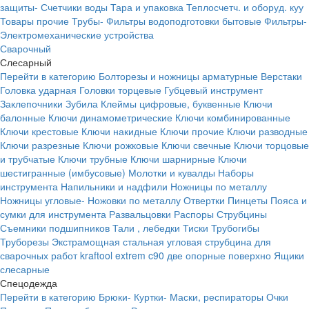
защиты-
Счетчики воды
Тара и упаковка
Теплосчетч. и оборуд. куу
Товары прочие
Трубы-
Фильтры водоподготовки бытовые
Фильтры-
Электромеханические устройства
Сварочный
Слесарный
Перейти в категорию
Болторезы и ножницы арматурные
Верстаки
Головка ударная
Головки торцевые
Губцевый инструмент
Заклепочники
Зубила
Клеймы цифровые, буквенные
Ключи
балонные
Ключи динамометрические
Ключи комбинированные
Ключи крестовые
Ключи накидные
Ключи прочие
Ключи разводные
Ключи разрезные
Ключи рожковые
Ключи свечные
Ключи торцовые
и трубчатые
Ключи трубные
Ключи шарнирные
Ключи
шестигранные (имбусовые)
Молотки и кувалды
Наборы
инструмента
Напильники и надфили
Ножницы по металлу
Ножницы угловые-
Ножовки по металлу
Отвертки
Пинцеты
Пояса и
сумки для инструмента
Развальцовки
Распоры
Струбцины
Съемники подшипников
Тали , лебедки
Тиски
Трубогибы
Труборезы
Экстрамощная стальная угловая струбцина для
сварочных работ kraftool extrem c90 две опорные поверхно
Ящики
слесарные
Спецодежда
Перейти в категорию
Брюки-
Куртки-
Маски, респираторы
Очки