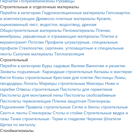
Перчатки
Полукомбинезоны
Рукавицы
Строительные и отделочные материалы
Перейти в категорию
Гидроизоляционные материалы
Гипсокартон
и комплектующие
Древесно-плитные материалы
Кровля,
оцинкованный лист, водосток, водоотвод, дренаж
Общестроительные материалы
Пиломатериалы
Пленки,
мембраны, укрывочные и отражающие материалы
Плитка и
керамогранит
Потолки
Профили штукатурные, специальные
профили
Стеклосетки, серпянки, углозащитные и специальные
ленты
Сыпучие материалы
Теплоизоляция
Строительный
Перейти в категорию
Буры садовые
Валики
Ванночки и решетки
Захваты подъемные-
Карандаши строительные
Кельмы и мастерки
Кисти
Козлы строительные
Крестики для плитки
Лестницы
Ломы,
гвоздодеры
Лопаты
Маркеры строительные
Миксеры
Ножи и
скребки
Отвесы строительные
Пистолеты для герметиков
Пистолеты для монтажной пены
Пистолеты скобозабивные
Пистолеты термоклеящие
Пленка защитная
Плиткорезы
Подъемники
Правила строительные
Сетки и бинты строительные
Скотч и ленты
Стеклорезы
Столы и стойки
Строительные ведра и
тазы
Тачки строительные-
Терки и гладилки
Черенки
Шпатели
Щетки по металлу
Стройматериалы