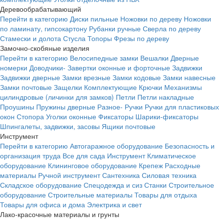
Деревообрабатывающий
Перейти в категорию
Диски пильные
Ножовки по дереву
Ножовки
по ламинату, гипсокартону
Рубанки ручные
Сверла по дереву
Стамески и долота
Стусла
Топоры
Фрезы по дереву
Замочно-скобяные изделия
Перейти в категорию
Велосипедные замки
Вешалки
Дверные
номерки
Доводчики-
Завертки оконные и форточные
Задвижки
Задвижки дверные
Замки врезные
Замки кодовые
Замки навесные
Замки почтовые
Защелки
Комплектующие
Крючки
Механизмы
цилиндровые (личинки для замков)
Петли
Петли накладные
Проушины
Пружины дверные
Разное-
Ручки
Ручки для пластиковых
окон
Стопора
Уголки оконные
Фиксаторы
Шарики-фиксаторы
Шпингалеты, задвижки, засовы
Ящики почтовые
Инструмент
Перейти в категорию
Автогаражное оборудование
Безопасность и
организация труда
Все для сада
Инструмент
Климатическое
оборудование
Клининговое оборудование
Крепеж
Расходные
материалы
Ручной инструмент
Сантехника
Силовая техника
Складское оборудование
Спецодежда и сиз
Станки
Строительное
оборудование
Строительные материалы
Товары для отдыха
Товары для офиса и дома
Электрика и свет
Лако-красочные материалы и грунты