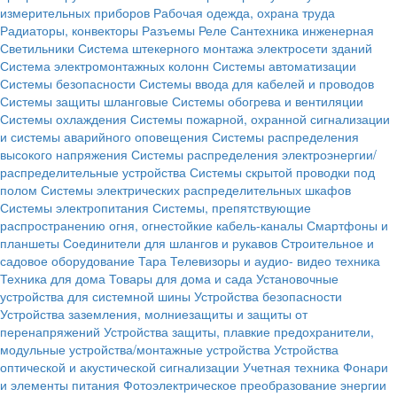
измерительных приборов
Рабочая одежда, охрана труда
Радиаторы, конвекторы
Разъемы
Реле
Сантехника инженерная
Светильники
Система штекерного монтажа электросети зданий
Система электромонтажных колонн
Системы автоматизации
Системы безопасности
Системы ввода для кабелей и проводов
Системы защиты шланговые
Системы обогрева и вентиляции
Системы охлаждения
Системы пожарной, охранной сигнализации
и системы аварийного оповещения
Системы распределения
высокого напряжения
Системы распределения электроэнергии/
распределительные устройства
Системы скрытой проводки под
полом
Системы электрических распределительных шкафов
Системы электропитания
Системы, препятствующие
распространению огня, огнестойкие кабель-каналы
Смартфоны и
планшеты
Соединители для шлангов и рукавов
Строительное и
садовое оборудование
Тара
Телевизоры и аудио- видео техника
Техника для дома
Товары для дома и сада
Установочные
устройства для системной шины
Устройства безопасности
Устройства заземления, молниезащиты и защиты от
перенапряжений
Устройства защиты, плавкие предохранители,
модульные устройства/монтажные устройства
Устройства
оптической и акустической сигнализации
Учетная техника
Фонари
и элементы питания
Фотоэлектрическое преобразование энергии