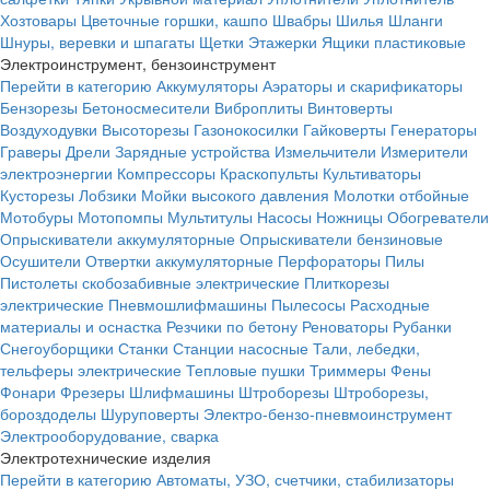
Хозтовары
Цветочные горшки, кашпо
Швабры
Шилья
Шланги
Шнуры, веревки и шпагаты
Щетки
Этажерки
Ящики пластиковые
Электроинструмент, бензоинструмент
Перейти в категорию
Аккумуляторы
Аэраторы и скарификаторы
Бензорезы
Бетоносмесители
Виброплиты
Винтоверты
Воздуходувки
Высоторезы
Газонокосилки
Гайковерты
Генераторы
Граверы
Дрели
Зарядные устройства
Измельчители
Измерители
электроэнергии
Компрессоры
Краскопульты
Культиваторы
Кусторезы
Лобзики
Мойки высокого давления
Молотки отбойные
Мотобуры
Мотопомпы
Мультитулы
Насосы
Ножницы
Обогреватели
Опрыскиватели аккумуляторные
Опрыскиватели бензиновые
Осушители
Отвертки аккумуляторные
Перфораторы
Пилы
Пистолеты скобозабивные электрические
Плиткорезы
электрические
Пневмошлифмашины
Пылесосы
Расходные
материалы и оснастка
Резчики по бетону
Реноваторы
Рубанки
Снегоуборщики
Станки
Станции насосные
Тали, лебедки,
тельферы электрические
Тепловые пушки
Триммеры
Фены
Фонари
Фрезеры
Шлифмашины
Штроборезы
Штроборезы,
бороздоделы
Шуруповерты
Электро-бензо-пневмоинструмент
Электрооборудование, сварка
Электротехнические изделия
Перейти в категорию
Автоматы, УЗО, счетчики, стабилизаторы