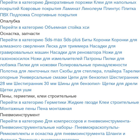
Перейти в категорию
Декоративные порожки
Клеи для напольных
покрытий
Ковровые покрытия
Ламинат
Линолеум
Плинтус
Плитка
ПВХ
Подложка
Спортивные покрытия
Опалубка
Перейти в категорию
Объемная стойка хси
Оснастка, запчасти
Перейти в категорию
Sds-max
Sds-plus
Биты
Коронки
Коронки для
алмазного сверления
Леска для триммера
Насадки для
гравировальных машин
Насадки для реноватора
Ножи для
газонокосилок
Ножи для измельчителей
Патроны
Пилки для
лобзика
Пилки для ножовки
Полировальные принадлежности
Полотна для ленточных пил
Скобы для степлера, плайера
Тарелки
опорные
Универсальные смазки
Цепи для бензопил
Шестигранник
28 мм
Шестигранник 30 мм
Шины для бензопил-
Щетки для дрели
Щетки для ушм
Пены, герметики, клеи строительные
Перейти в категорию
Герметики
Жидкие гвозди
Клеи строительные
Монтажные пены
Пена монтажная
Пневмоинструмент
Перейти в категорию
Для компрессоров и пневмоинструмента-
Пневмоинструментальные наборы-
Пневмокраскопульты-
Ремкомплекты и оснастка для пневмоинструмента
Шланги и
фитинги
Элементы пневмоподготовки