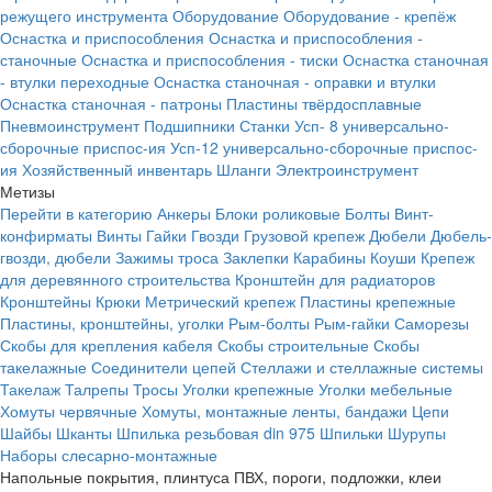
режущего инструмента
Оборудование
Оборудование - крепёж
Оснастка и приспособления
Оснастка и приспособления -
станочные
Оснастка и приспособления - тиски
Оснастка станочная
- втулки переходные
Оснастка станочная - оправки и втулки
Оснастка станочная - патроны
Пластины твёрдосплавные
Пневмоинструмент
Подшипники
Станки
Усп- 8 универсально-
сборочные приспос-ия
Усп-12 универсально-сборочные приспос-
ия
Хозяйственный инвентарь
Шланги
Электроинструмент
Метизы
Перейти в категорию
Анкеры
Блоки роликовые
Болты
Винт-
конфирматы
Винты
Гайки
Гвозди
Грузовой крепеж
Дюбели
Дюбель-
гвозди, дюбели
Зажимы троса
Заклепки
Карабины
Коуши
Крепеж
для деревянного строительства
Кронштейн для радиаторов
Кронштейны
Крюки
Метрический крепеж
Пластины крепежные
Пластины, кронштейны, уголки
Рым-болты
Рым-гайки
Саморезы
Скобы для крепления кабеля
Скобы строительные
Скобы
такелажные
Соединители цепей
Стеллажи и стеллажные системы
Такелаж
Талрепы
Тросы
Уголки крепежные
Уголки мебельные
Хомуты червячные
Хомуты, монтажные ленты, бандажи
Цепи
Шайбы
Шканты
Шпилька резьбовая din 975
Шпильки
Шурупы
Наборы слесарно-монтажные
Напольные покрытия, плинтуса ПВХ, пороги, подложки, клеи