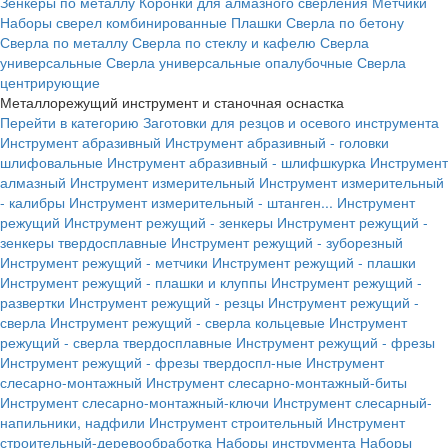
Зенкеры по металлу
Коронки для алмазного сверления
Метчики
Наборы сверел комбинированные
Плашки
Сверла по бетону
Сверла по металлу
Сверла по стеклу и кафелю
Сверла
универсальные
Сверла универсальные опалубочные
Сверла
центрирующие
Металлорежущий инструмент и станочная оснастка
Перейти в категорию
Заготовки для резцов и осевого инструмента
Инструмент абразивный
Инструмент абразивный - головки
шлифовальные
Инструмент абразивный - шлифшкурка
Инструмент
алмазный
Инструмент измерительный
Инструмент измерительный
- калибры
Инструмент измерительный - штанген...
Инструмент
режущий
Инструмент режущий - зенкеры
Инструмент режущий -
зенкеры твердосплавные
Инструмент режущий - зуборезный
Инструмент режущий - метчики
Инструмент режущий - плашки
Инструмент режущий - плашки и клуппы
Инструмент режущий -
развертки
Инструмент режущий - резцы
Инструмент режущий -
сверла
Инструмент режущий - сверла кольцевые
Инструмент
режущий - сверла твердосплавные
Инструмент режущий - фрезы
Инструмент режущий - фрезы твердоспл-ные
Инструмент
слесарно-монтажный
Инструмент слесарно-монтажный-биты
Инструмент слесарно-монтажный-ключи
Инструмент слесарный-
напильники, надфили
Инструмент строительный
Инструмент
строительный-деревообработка
Наборы инструмента
Наборы