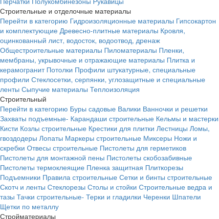
Перчатки
Полукомбинезоны
Рукавицы
Строительные и отделочные материалы
Перейти в категорию
Гидроизоляционные материалы
Гипсокартон
и комплектующие
Древесно-плитные материалы
Кровля,
оцинкованный лист, водосток, водоотвод, дренаж
Общестроительные материалы
Пиломатериалы
Пленки,
мембраны, укрывочные и отражающие материалы
Плитка и
керамогранит
Потолки
Профили штукатурные, специальные
профили
Стеклосетки, серпянки, углозащитные и специальные
ленты
Сыпучие материалы
Теплоизоляция
Строительный
Перейти в категорию
Буры садовые
Валики
Ванночки и решетки
Захваты подъемные-
Карандаши строительные
Кельмы и мастерки
Кисти
Козлы строительные
Крестики для плитки
Лестницы
Ломы,
гвоздодеры
Лопаты
Маркеры строительные
Миксеры
Ножи и
скребки
Отвесы строительные
Пистолеты для герметиков
Пистолеты для монтажной пены
Пистолеты скобозабивные
Пистолеты термоклеящие
Пленка защитная
Плиткорезы
Подъемники
Правила строительные
Сетки и бинты строительные
Скотч и ленты
Стеклорезы
Столы и стойки
Строительные ведра и
тазы
Тачки строительные-
Терки и гладилки
Черенки
Шпатели
Щетки по металлу
Стройматериалы