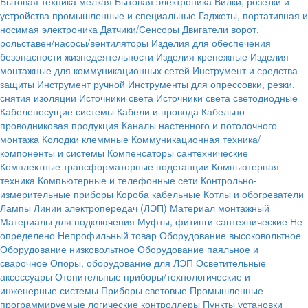
Бытовая техника мелкая
Бытовая электроника
Вилки, розетки и
устройства промышленные и специальные
Гаджеты, портативная и
носимая электроника
Датчики/Сенсоры
Двигатели ворот,
рольставен/насосы/вентиляторы
Изделия для обеспечения
безопасности жизнедеятельности
Изделия крепежные
Изделия
монтажные для коммуникационных сетей
Инструмент и средства
защиты
Инструмент ручной
Инструменты для опрессовки, резки,
снятия изоляции
Источники света
Источники света светодиодные
Кабеленесущие системы
Кабели и провода
Кабельно-
проводниковая продукция
Каналы настенного и потолочного
монтажа
Колодки клеммные
Коммуникационная техника/
компоненты и системы
Компенсаторы сантехнические
Комплектные трансформаторные подстанции
Компьютерная
техника
Компьютерные и телефонные сети
Контрольно-
измерительные приборы
Короба кабельные
Котлы и обогреватели
Лампы
Линии электропередач (ЛЭП)
Материал монтажный
Материалы для подключения
Муфты, фитинги сантехнические
Не
определено
Непрофильный товар
Оборудование высоковольтное
Оборудование низковольтное
Оборудование паяльное и
сварочное
Опоры, оборудование для ЛЭП
Осветительные
аксессуары
Отопительные приборы/технологические и
инженерные системы
Приборы световые
Промышленные
программируемые логические контроллеры
Пункты установки