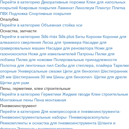
Перейти в категорию
Декоративные порожки
Клеи для напольных
покрытий
Ковровые покрытия
Ламинат
Линолеум
Плинтус
Плитка
ПВХ
Подложка
Спортивные покрытия
Опалубка
Перейти в категорию
Объемная стойка хси
Оснастка, запчасти
Перейти в категорию
Sds-max
Sds-plus
Биты
Коронки
Коронки для
алмазного сверления
Леска для триммера
Насадки для
гравировальных машин
Насадки для реноватора
Ножи для
газонокосилок
Ножи для измельчителей
Патроны
Пилки для
лобзика
Пилки для ножовки
Полировальные принадлежности
Полотна для ленточных пил
Скобы для степлера, плайера
Тарелки
опорные
Универсальные смазки
Цепи для бензопил
Шестигранник
28 мм
Шестигранник 30 мм
Шины для бензопил-
Щетки для дрели
Щетки для ушм
Пены, герметики, клеи строительные
Перейти в категорию
Герметики
Жидкие гвозди
Клеи строительные
Монтажные пены
Пена монтажная
Пневмоинструмент
Перейти в категорию
Для компрессоров и пневмоинструмента-
Пневмоинструментальные наборы-
Пневмокраскопульты-
Ремкомплекты и оснастка для пневмоинструмента
Шланги и
фитинги
Элементы пневмоподготовки