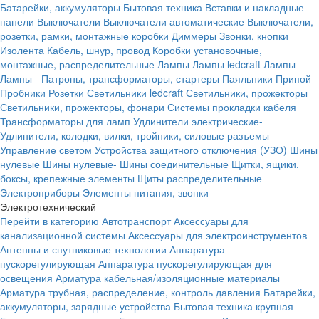
Батарейки, аккумуляторы
Бытовая техника
Вставки и накладные
панели
Выключатели
Выключатели автоматические
Выключатели,
розетки, рамки, монтажные коробки
Диммеры
Звонки, кнопки
Изолента
Кабель, шнур, провод
Коробки установочные,
монтажные, распределительные
Лампы
Лампы ledcraft
Лампы-
Лампы-
Патроны, трансформаторы, стартеры
Паяльники
Припой
Пробники
Розетки
Светильники ledcraft
Светильники, прожекторы
Светильники, прожекторы, фонари
Системы прокладки кабеля
Трансформаторы для ламп
Удлинители электрические-
Удлинители, колодки, вилки, тройники, силовые разъемы
Управление светом
Устройства защитного отключения (УЗО)
Шины
нулевые
Шины нулевые-
Шины соединительные
Щитки, ящики,
боксы, крепежные элементы
Щиты распределительные
Электроприборы
Элементы питания, звонки
Электротехнический
Перейти в категорию
Автотранспорт
Аксессуары для
канализационной системы
Аксессуары для электроинструментов
Антенны и спутниковые технологии
Аппаратура
пускорегулирующая
Аппаратура пускорегулирующая для
освещения
Арматура кабельная/изоляционные материалы
Арматура трубная, распределение, контроль давления
Батарейки,
аккумуляторы, зарядные устройства
Бытовая техника крупная