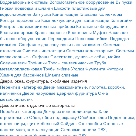
Водонапорные системы
Вспомогательное оборудование
Выпуски
Гибкая подводка и шланги
Емкости пластиковые для
водоснабжения
Заглушки
Канализация
Клапаны
Коллекторы
Кольца переходные
Комплектующие для канализации
Контргайки
Контрольно-измерительные приборы
Котельное оборудование
Краны запорные
Краны шаровые
Крестовины
Муфты
Насосное
бытовое оборудование
Переходники
Подводка гибкая
Подводка-
сильфон
Санфаянс для санузлов и ванных комнат
Система
отопления
Системы инсталяции
Системы коллекторные-
Системы
коллекторные--
Сифоны
Смесители, душевые лейки, мойки
Соединители
Тройники
Тросы сантехнические
Труба
металлопластиковая
Трубы гибкие
Уголки
Фумлента
Футорки
Химия для бассейнов
Шланги сливные
Двери, окна, фурнитура, скобяные изделия
Перейти в категорию
Двери межкомнатные, полотна, коробки,
наличники
Двери наружные
Дверная фурнитура
Окна
металлопластик
Декоративно-отделочные материалы
Перейти в категорию
Декор из пенополистирола
Клеи
строительные
Обои, обои под окраску
Обойные клеи
Подоконники,
столешницы, щит мебельный
Сайдинг
Стеклообои
Стеновые
панели мдф, комплектующие
Стеновые панели ПВХ,
комплектующие
Уголки отделочные из ПВХ