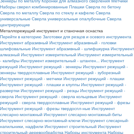
Зенкеры по металлу
Коронки для алмазного сверления
Метчики
Наборы сверел комбинированные
Плашки
Сверла по бетону
Сверла по металлу
Сверла по стеклу и кафелю
Сверла
универсальные
Сверла универсальные опалубочные
Сверла
центрирующие
Металлорежущий инструмент и станочная оснастка
Перейти в категорию
Заготовки для резцов и осевого инструмента
Инструмент абразивный
Инструмент абразивный - головки
шлифовальные
Инструмент абразивный - шлифшкурка
Инструмент
алмазный
Инструмент измерительный
Инструмент измерительный
- калибры
Инструмент измерительный - штанген...
Инструмент
режущий
Инструмент режущий - зенкеры
Инструмент режущий -
зенкеры твердосплавные
Инструмент режущий - зуборезный
Инструмент режущий - метчики
Инструмент режущий - плашки
Инструмент режущий - плашки и клуппы
Инструмент режущий -
развертки
Инструмент режущий - резцы
Инструмент режущий -
сверла
Инструмент режущий - сверла кольцевые
Инструмент
режущий - сверла твердосплавные
Инструмент режущий - фрезы
Инструмент режущий - фрезы твердоспл-ные
Инструмент
слесарно-монтажный
Инструмент слесарно-монтажный-биты
Инструмент слесарно-монтажный-ключи
Инструмент слесарный-
напильники, надфили
Инструмент строительный
Инструмент
строительный-деревообработка
Наборы инструмента
Наборы