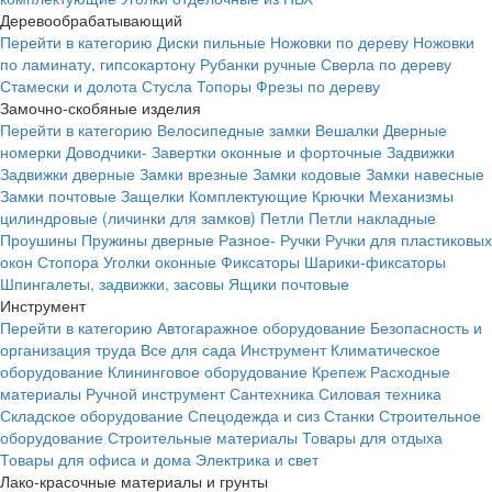
Деревообрабатывающий
Перейти в категорию
Диски пильные
Ножовки по дереву
Ножовки
по ламинату, гипсокартону
Рубанки ручные
Сверла по дереву
Стамески и долота
Стусла
Топоры
Фрезы по дереву
Замочно-скобяные изделия
Перейти в категорию
Велосипедные замки
Вешалки
Дверные
номерки
Доводчики-
Завертки оконные и форточные
Задвижки
Задвижки дверные
Замки врезные
Замки кодовые
Замки навесные
Замки почтовые
Защелки
Комплектующие
Крючки
Механизмы
цилиндровые (личинки для замков)
Петли
Петли накладные
Проушины
Пружины дверные
Разное-
Ручки
Ручки для пластиковых
окон
Стопора
Уголки оконные
Фиксаторы
Шарики-фиксаторы
Шпингалеты, задвижки, засовы
Ящики почтовые
Инструмент
Перейти в категорию
Автогаражное оборудование
Безопасность и
организация труда
Все для сада
Инструмент
Климатическое
оборудование
Клининговое оборудование
Крепеж
Расходные
материалы
Ручной инструмент
Сантехника
Силовая техника
Складское оборудование
Спецодежда и сиз
Станки
Строительное
оборудование
Строительные материалы
Товары для отдыха
Товары для офиса и дома
Электрика и свет
Лако-красочные материалы и грунты