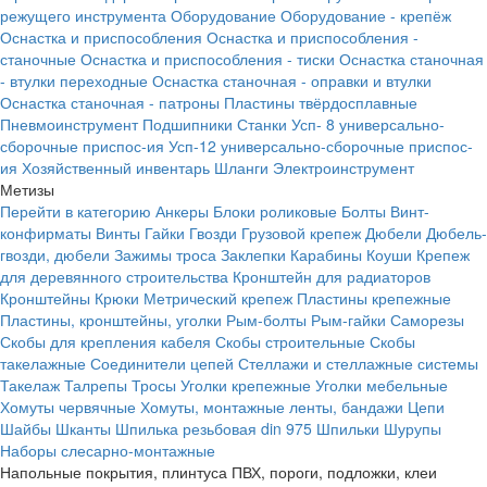
режущего инструмента
Оборудование
Оборудование - крепёж
Оснастка и приспособления
Оснастка и приспособления -
станочные
Оснастка и приспособления - тиски
Оснастка станочная
- втулки переходные
Оснастка станочная - оправки и втулки
Оснастка станочная - патроны
Пластины твёрдосплавные
Пневмоинструмент
Подшипники
Станки
Усп- 8 универсально-
сборочные приспос-ия
Усп-12 универсально-сборочные приспос-
ия
Хозяйственный инвентарь
Шланги
Электроинструмент
Метизы
Перейти в категорию
Анкеры
Блоки роликовые
Болты
Винт-
конфирматы
Винты
Гайки
Гвозди
Грузовой крепеж
Дюбели
Дюбель-
гвозди, дюбели
Зажимы троса
Заклепки
Карабины
Коуши
Крепеж
для деревянного строительства
Кронштейн для радиаторов
Кронштейны
Крюки
Метрический крепеж
Пластины крепежные
Пластины, кронштейны, уголки
Рым-болты
Рым-гайки
Саморезы
Скобы для крепления кабеля
Скобы строительные
Скобы
такелажные
Соединители цепей
Стеллажи и стеллажные системы
Такелаж
Талрепы
Тросы
Уголки крепежные
Уголки мебельные
Хомуты червячные
Хомуты, монтажные ленты, бандажи
Цепи
Шайбы
Шканты
Шпилька резьбовая din 975
Шпильки
Шурупы
Наборы слесарно-монтажные
Напольные покрытия, плинтуса ПВХ, пороги, подложки, клеи