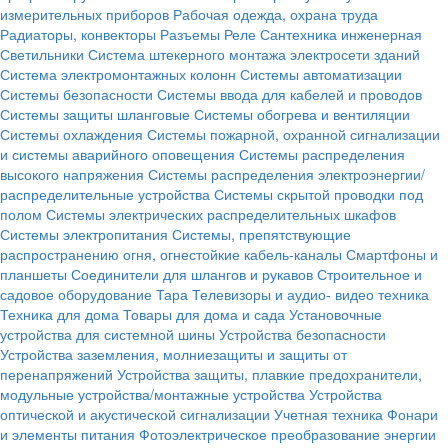
измерительных приборов
Рабочая одежда, охрана труда
Радиаторы, конвекторы
Разъемы
Реле
Сантехника инженерная
Светильники
Система штекерного монтажа электросети зданий
Система электромонтажных колонн
Системы автоматизации
Системы безопасности
Системы ввода для кабелей и проводов
Системы защиты шланговые
Системы обогрева и вентиляции
Системы охлаждения
Системы пожарной, охранной сигнализации
и системы аварийного оповещения
Системы распределения
высокого напряжения
Системы распределения электроэнергии/
распределительные устройства
Системы скрытой проводки под
полом
Системы электрических распределительных шкафов
Системы электропитания
Системы, препятствующие
распространению огня, огнестойкие кабель-каналы
Смартфоны и
планшеты
Соединители для шлангов и рукавов
Строительное и
садовое оборудование
Тара
Телевизоры и аудио- видео техника
Техника для дома
Товары для дома и сада
Установочные
устройства для системной шины
Устройства безопасности
Устройства заземления, молниезащиты и защиты от
перенапряжений
Устройства защиты, плавкие предохранители,
модульные устройства/монтажные устройства
Устройства
оптической и акустической сигнализации
Учетная техника
Фонари
и элементы питания
Фотоэлектрическое преобразование энергии