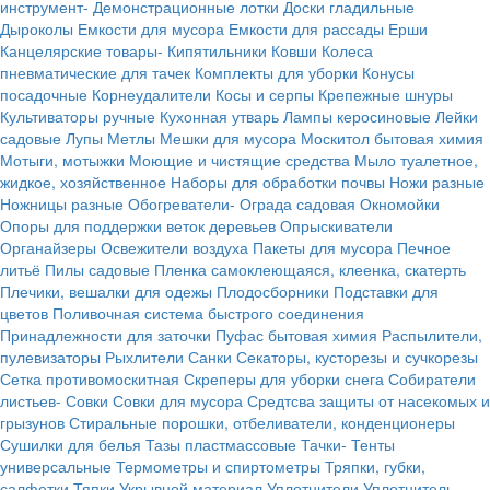
инструмент-
Демонстрационные лотки
Доски гладильные
Дыроколы
Емкости для мусора
Емкости для рассады
Ерши
Канцелярские товары-
Кипятильники
Ковши
Колеса
пневматические для тачек
Комплекты для уборки
Конусы
посадочные
Корнеудалители
Косы и серпы
Крепежные шнуры
Культиваторы ручные
Кухонная утварь
Лампы керосиновые
Лейки
садовые
Лупы
Метлы
Мешки для мусора
Москитол бытовая химия
Мотыги, мотыжки
Моющие и чистящие средства
Мыло туалетное,
жидкое, хозяйственное
Наборы для обработки почвы
Ножи разные
Ножницы разные
Обогреватели-
Ограда садовая
Окномойки
Опоры для поддержки веток деревьев
Опрыскиватели
Органайзеры
Освежители воздуха
Пакеты для мусора
Печное
литьё
Пилы садовые
Пленка самоклеющаяся, клеенка, скатерть
Плечики, вешалки для одежы
Плодосборники
Подставки для
цветов
Поливочная система быстрого соединения
Принадлежности для заточки
Пуфас бытовая химия
Распылители,
пулевизаторы
Рыхлители
Санки
Секаторы, кусторезы и сучкорезы
Сетка противомоскитная
Скреперы для уборки снега
Собиратели
листьев-
Совки
Совки для мусора
Средтсва защиты от насекомых и
грызунов
Стиральные порошки, отбеливатели, конденционеры
Сушилки для белья
Тазы пластмассовые
Тачки-
Тенты
универсальные
Термометры и спиртометры
Тряпки, губки,
салфетки
Тяпки
Укрывной материал
Уплотнители
Уплотнитель