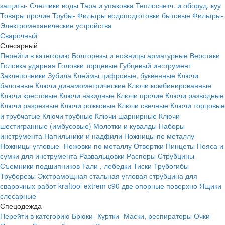
защиты-
Счетчики воды
Тара и упаковка
Теплосчетч. и оборуд. куу
Товары прочие
Трубы-
Фильтры водоподготовки бытовые
Фильтры-
Электромеханические устройства
Сварочный
Слесарный
Перейти в категорию
Болторезы и ножницы арматурные
Верстаки
Головка ударная
Головки торцевые
Губцевый инструмент
Заклепочники
Зубила
Клеймы цифровые, буквенные
Ключи
балонные
Ключи динамометрические
Ключи комбинированные
Ключи крестовые
Ключи накидные
Ключи прочие
Ключи разводные
Ключи разрезные
Ключи рожковые
Ключи свечные
Ключи торцовые
и трубчатые
Ключи трубные
Ключи шарнирные
Ключи
шестигранные (имбусовые)
Молотки и кувалды
Наборы
инструмента
Напильники и надфили
Ножницы по металлу
Ножницы угловые-
Ножовки по металлу
Отвертки
Пинцеты
Пояса и
сумки для инструмента
Развальцовки
Распоры
Струбцины
Съемники подшипников
Тали , лебедки
Тиски
Трубогибы
Труборезы
Экстрамощная стальная угловая струбцина для
сварочных работ kraftool extrem c90 две опорные поверхно
Ящики
слесарные
Спецодежда
Перейти в категорию
Брюки-
Куртки-
Маски, респираторы
Очки