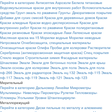
Перейти в категорию
Антисептик
Аэрозоли
Белила титановые
Водоэмульсионные краски для внутренних работ
Вспомогательные
средства
Грунт-эмаль по ржавчине
Грунты-
Декоративное покрытие
Добавки для сухих смесей
Краска для деревянных домов
Краски
Краски алкидные
Краски водно-дисперсионные
Краски для
внутренних работ
Краски по ржавчине
Краски полиуретановые
Краски резиновые
Краски эпоксидные
Лаки
Латексные краски
Масляная краска ма-15
Морилки водные
Морилки неводные
Нитроэмали
Огнебиозащита, специальные материалы
Огнезащитные краски
Олифа
Пробки для колеровки
Растворители
Серебрянка (антикоррозионная защитная краска)
Спец покрытия
Стекло жидкое
Строительная химия
Фасадные материалы
Шпаклевки
Эмали
Эмали для бетонных полов
Эмали для крыш
Эмали-основы для колеровки
Эмаль для пола
Эмаль для пола
пф-266
Эмаль для радиаторов
Эмаль нц-132
Эмаль пф-115
Эмаль
пф-117
Эмаль пф-119
Эмаль пф-121
Эмаль пф-123
Мерительный
Перейти в категорию
Дальномер
Линейки
Микрометры
Мультимеры-
Нивелиры
Пирометры
Рулетки
Тепловизоры-
Угломеры
Угольники
Уровни
Штангенциркули-
Металлорежущий
Перейти в категорию
Диски пильные по металлу и алюминию