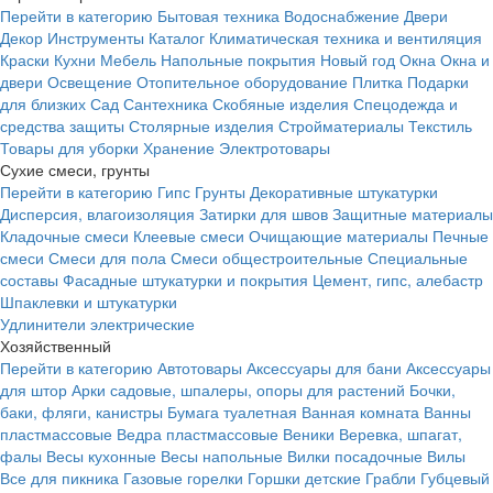
Перейти в категорию
Бытовая техника
Водоснабжение
Двери
Декор
Инструменты
Каталог
Климатическая техника и вентиляция
Краски
Кухни
Мебель
Напольные покрытия
Новый год
Окна
Окна и
двери
Освещение
Отопительное оборудование
Плитка
Подарки
для близких
Сад
Сантехника
Скобяные изделия
Спецодежда и
средства защиты
Столярные изделия
Стройматериалы
Текстиль
Товары для уборки
Хранение
Электротовары
Сухие смеси, грунты
Перейти в категорию
Гипс
Грунты
Декоративные штукатурки
Дисперсия, влагоизоляция
Затирки для швов
Защитные материалы
Кладочные смеси
Клеевые смеси
Очищающие материалы
Печные
смеси
Смеси для пола
Смеси общестроительные
Специальные
составы
Фасадные штукатурки и покрытия
Цемент, гипс, алебастр
Шпаклевки и штукатурки
Удлинители электрические
Хозяйственный
Перейти в категорию
Автотовары
Аксессуары для бани
Аксессуары
для штор
Арки садовые, шпалеры, опоры для растений
Бочки,
баки, фляги, канистры
Бумага туалетная
Ванная комната
Ванны
пластмассовые
Ведра пластмассовые
Веники
Веревка, шпагат,
фалы
Весы кухонные
Весы напольные
Вилки посадочные
Вилы
Все для пикника
Газовые горелки
Горшки детские
Грабли
Губцевый