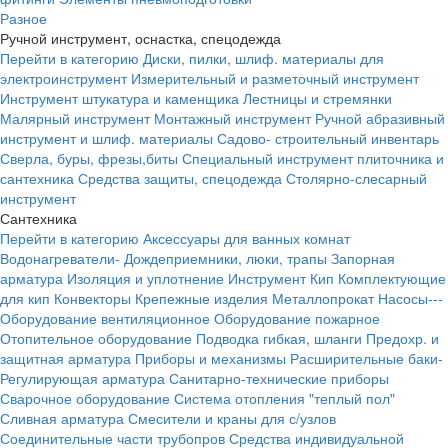
Разное
Ручной инструмент, оснастка, спецодежда
Перейти в категорию
Диски, пилки, шлиф. материалы для
электроинструмент
Измерительный и разметочный инструмент
Инструмент штукатура и каменщика
Лестницы и стремянки
Малярный инструмент
Монтажный инструмент
Ручной абразивный
инструмент и шлиф. материалы
Садово- строительный инвентарь
Сверла, буры, фрезы,биты
Специальный инструмент плиточника и
сантехника
Средства защиты, спецодежда
Столярно-слесарный
инструмент
Сантехника
Перейти в категорию
Аксессуары для ванных комнат
Водонагреватели-
Дождеприемники, люки, трапы
Запорная
арматура
Изоляция и уплотнение
Инструмент
Кип
Комплектующие
для кип
Конвекторы
Крепежные изделия
Металлопрокат
Насосы---
Оборудование вентиляционное
Оборудование пожарное
Отопительное оборудование
Подводка гибкая, шланги
Предохр. и
защитная арматура
Приборы и механизмы
Расширительные баки-
Регулирующая арматура
Санитарно-технические приборы
Сварочное оборудование
Система отопления "теплый пол"
Сливная арматура
Смесители и краны для с/узлов
Соединительные части трубопров
Средства индивидуальной