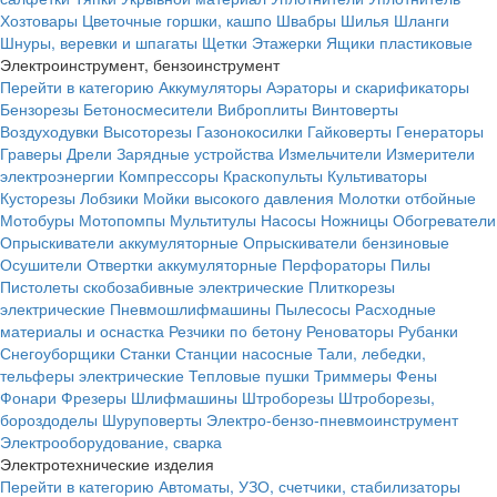
Хозтовары
Цветочные горшки, кашпо
Швабры
Шилья
Шланги
Шнуры, веревки и шпагаты
Щетки
Этажерки
Ящики пластиковые
Электроинструмент, бензоинструмент
Перейти в категорию
Аккумуляторы
Аэраторы и скарификаторы
Бензорезы
Бетоносмесители
Виброплиты
Винтоверты
Воздуходувки
Высоторезы
Газонокосилки
Гайковерты
Генераторы
Граверы
Дрели
Зарядные устройства
Измельчители
Измерители
электроэнергии
Компрессоры
Краскопульты
Культиваторы
Кусторезы
Лобзики
Мойки высокого давления
Молотки отбойные
Мотобуры
Мотопомпы
Мультитулы
Насосы
Ножницы
Обогреватели
Опрыскиватели аккумуляторные
Опрыскиватели бензиновые
Осушители
Отвертки аккумуляторные
Перфораторы
Пилы
Пистолеты скобозабивные электрические
Плиткорезы
электрические
Пневмошлифмашины
Пылесосы
Расходные
материалы и оснастка
Резчики по бетону
Реноваторы
Рубанки
Снегоуборщики
Станки
Станции насосные
Тали, лебедки,
тельферы электрические
Тепловые пушки
Триммеры
Фены
Фонари
Фрезеры
Шлифмашины
Штроборезы
Штроборезы,
бороздоделы
Шуруповерты
Электро-бензо-пневмоинструмент
Электрооборудование, сварка
Электротехнические изделия
Перейти в категорию
Автоматы, УЗО, счетчики, стабилизаторы