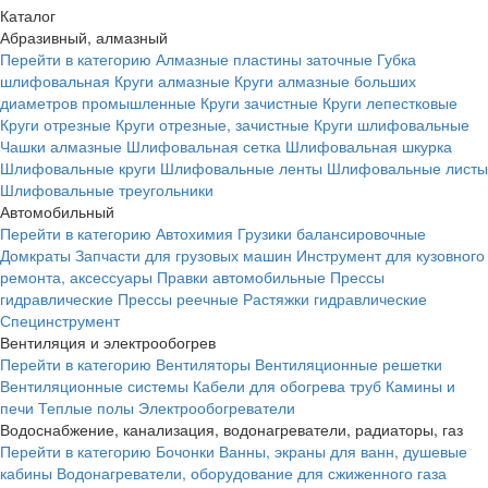
Каталог
Абразивный, алмазный
Перейти в категорию
Алмазные пластины заточные
Губка
шлифовальная
Круги алмазные
Круги алмазные больших
диаметров промышленные
Круги зачистные
Круги лепестковые
Круги отрезные
Круги отрезные, зачистные
Круги шлифовальные
Чашки алмазные
Шлифовальная сетка
Шлифовальная шкурка
Шлифовальные круги
Шлифовальные ленты
Шлифовальные листы
Шлифовальные треугольники
Автомобильный
Перейти в категорию
Автохимия
Грузики балансировочные
Домкраты
Запчасти для грузовых машин
Инструмент для кузовного
ремонта, аксессуары
Правки автомобильные
Прессы
гидравлические
Прессы реечные
Растяжки гидравлические
Специнструмент
Вентиляция и электрообогрев
Перейти в категорию
Вентиляторы
Вентиляционные решетки
Вентиляционные системы
Кабели для обогрева труб
Камины и
печи
Теплые полы
Электрообогреватели
Водоснабжение, канализация, водонагреватели, радиаторы, газ
Перейти в категорию
Бочонки
Ванны, экраны для ванн, душевые
кабины
Водонагреватели, оборудование для сжиженного газа