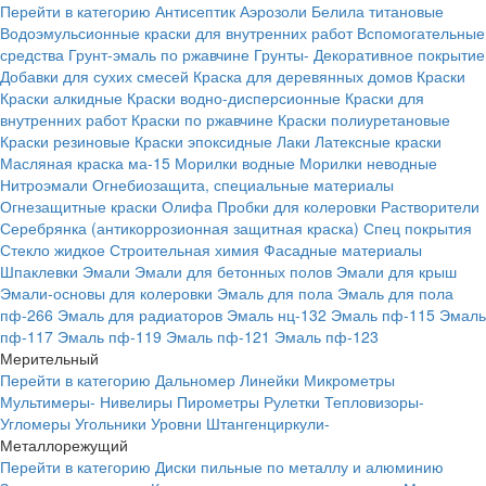
Перейти в категорию
Антисептик
Аэрозоли
Белила титановые
Водоэмульсионные краски для внутренних работ
Вспомогательные
средства
Грунт-эмаль по ржавчине
Грунты-
Декоративное покрытие
Добавки для сухих смесей
Краска для деревянных домов
Краски
Краски алкидные
Краски водно-дисперсионные
Краски для
внутренних работ
Краски по ржавчине
Краски полиуретановые
Краски резиновые
Краски эпоксидные
Лаки
Латексные краски
Масляная краска ма-15
Морилки водные
Морилки неводные
Нитроэмали
Огнебиозащита, специальные материалы
Огнезащитные краски
Олифа
Пробки для колеровки
Растворители
Серебрянка (антикоррозионная защитная краска)
Спец покрытия
Стекло жидкое
Строительная химия
Фасадные материалы
Шпаклевки
Эмали
Эмали для бетонных полов
Эмали для крыш
Эмали-основы для колеровки
Эмаль для пола
Эмаль для пола
пф-266
Эмаль для радиаторов
Эмаль нц-132
Эмаль пф-115
Эмаль
пф-117
Эмаль пф-119
Эмаль пф-121
Эмаль пф-123
Мерительный
Перейти в категорию
Дальномер
Линейки
Микрометры
Мультимеры-
Нивелиры
Пирометры
Рулетки
Тепловизоры-
Угломеры
Угольники
Уровни
Штангенциркули-
Металлорежущий
Перейти в категорию
Диски пильные по металлу и алюминию