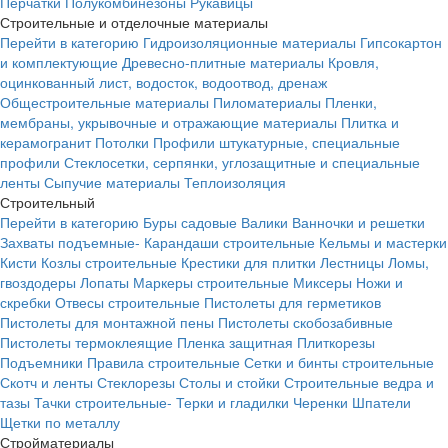
Перчатки
Полукомбинезоны
Рукавицы
Строительные и отделочные материалы
Перейти в категорию
Гидроизоляционные материалы
Гипсокартон
и комплектующие
Древесно-плитные материалы
Кровля,
оцинкованный лист, водосток, водоотвод, дренаж
Общестроительные материалы
Пиломатериалы
Пленки,
мембраны, укрывочные и отражающие материалы
Плитка и
керамогранит
Потолки
Профили штукатурные, специальные
профили
Стеклосетки, серпянки, углозащитные и специальные
ленты
Сыпучие материалы
Теплоизоляция
Строительный
Перейти в категорию
Буры садовые
Валики
Ванночки и решетки
Захваты подъемные-
Карандаши строительные
Кельмы и мастерки
Кисти
Козлы строительные
Крестики для плитки
Лестницы
Ломы,
гвоздодеры
Лопаты
Маркеры строительные
Миксеры
Ножи и
скребки
Отвесы строительные
Пистолеты для герметиков
Пистолеты для монтажной пены
Пистолеты скобозабивные
Пистолеты термоклеящие
Пленка защитная
Плиткорезы
Подъемники
Правила строительные
Сетки и бинты строительные
Скотч и ленты
Стеклорезы
Столы и стойки
Строительные ведра и
тазы
Тачки строительные-
Терки и гладилки
Черенки
Шпатели
Щетки по металлу
Стройматериалы