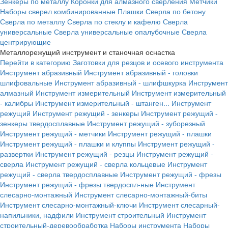
Зенкеры по металлу
Коронки для алмазного сверления
Метчики
Наборы сверел комбинированные
Плашки
Сверла по бетону
Сверла по металлу
Сверла по стеклу и кафелю
Сверла
универсальные
Сверла универсальные опалубочные
Сверла
центрирующие
Металлорежущий инструмент и станочная оснастка
Перейти в категорию
Заготовки для резцов и осевого инструмента
Инструмент абразивный
Инструмент абразивный - головки
шлифовальные
Инструмент абразивный - шлифшкурка
Инструмент
алмазный
Инструмент измерительный
Инструмент измерительный
- калибры
Инструмент измерительный - штанген...
Инструмент
режущий
Инструмент режущий - зенкеры
Инструмент режущий -
зенкеры твердосплавные
Инструмент режущий - зуборезный
Инструмент режущий - метчики
Инструмент режущий - плашки
Инструмент режущий - плашки и клуппы
Инструмент режущий -
развертки
Инструмент режущий - резцы
Инструмент режущий -
сверла
Инструмент режущий - сверла кольцевые
Инструмент
режущий - сверла твердосплавные
Инструмент режущий - фрезы
Инструмент режущий - фрезы твердоспл-ные
Инструмент
слесарно-монтажный
Инструмент слесарно-монтажный-биты
Инструмент слесарно-монтажный-ключи
Инструмент слесарный-
напильники, надфили
Инструмент строительный
Инструмент
строительный-деревообработка
Наборы инструмента
Наборы