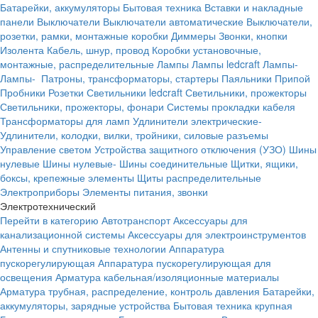
Батарейки, аккумуляторы
Бытовая техника
Вставки и накладные
панели
Выключатели
Выключатели автоматические
Выключатели,
розетки, рамки, монтажные коробки
Диммеры
Звонки, кнопки
Изолента
Кабель, шнур, провод
Коробки установочные,
монтажные, распределительные
Лампы
Лампы ledcraft
Лампы-
Лампы-
Патроны, трансформаторы, стартеры
Паяльники
Припой
Пробники
Розетки
Светильники ledcraft
Светильники, прожекторы
Светильники, прожекторы, фонари
Системы прокладки кабеля
Трансформаторы для ламп
Удлинители электрические-
Удлинители, колодки, вилки, тройники, силовые разъемы
Управление светом
Устройства защитного отключения (УЗО)
Шины
нулевые
Шины нулевые-
Шины соединительные
Щитки, ящики,
боксы, крепежные элементы
Щиты распределительные
Электроприборы
Элементы питания, звонки
Электротехнический
Перейти в категорию
Автотранспорт
Аксессуары для
канализационной системы
Аксессуары для электроинструментов
Антенны и спутниковые технологии
Аппаратура
пускорегулирующая
Аппаратура пускорегулирующая для
освещения
Арматура кабельная/изоляционные материалы
Арматура трубная, распределение, контроль давления
Батарейки,
аккумуляторы, зарядные устройства
Бытовая техника крупная