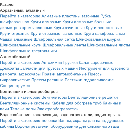
Каталог
Абразивный, алмазный
Перейти в категорию
Алмазные пластины заточные
Губка
шлифовальная
Круги алмазные
Круги алмазные больших
диаметров промышленные
Круги зачистные
Круги лепестковые
Круги отрезные
Круги отрезные, зачистные
Круги шлифовальные
Чашки алмазные
Шлифовальная сетка
Шлифовальная шкурка
Шлифовальные круги
Шлифовальные ленты
Шлифовальные листы
Шлифовальные треугольники
Автомобильный
Перейти в категорию
Автохимия
Грузики балансировочные
Домкраты
Запчасти для грузовых машин
Инструмент для кузовного
ремонта, аксессуары
Правки автомобильные
Прессы
гидравлические
Прессы реечные
Растяжки гидравлические
Специнструмент
Вентиляция и электрообогрев
Перейти в категорию
Вентиляторы
Вентиляционные решетки
Вентиляционные системы
Кабели для обогрева труб
Камины и
печи
Теплые полы
Электрообогреватели
Водоснабжение, канализация, водонагреватели, радиаторы, газ
Перейти в категорию
Бочонки
Ванны, экраны для ванн, душевые
кабины
Водонагреватели, оборудование для сжиженного газа