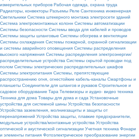
измерительных приборов
Рабочая одежда, охрана труда
Радиаторы, конвекторы
Разъемы
Реле
Сантехника инженерная
Светильники
Система штекерного монтажа электросети зданий
Система электромонтажных колонн
Системы автоматизации
Системы безопасности
Системы ввода для кабелей и проводов
Системы защиты шланговые
Системы обогрева и вентиляции
Системы охлаждения
Системы пожарной, охранной сигнализации
и системы аварийного оповещения
Системы распределения
высокого напряжения
Системы распределения электроэнергии/
распределительные устройства
Системы скрытой проводки под
полом
Системы электрических распределительных шкафов
Системы электропитания
Системы, препятствующие
распространению огня, огнестойкие кабель-каналы
Смартфоны и
планшеты
Соединители для шлангов и рукавов
Строительное и
садовое оборудование
Тара
Телевизоры и аудио- видео техника
Техника для дома
Товары для дома и сада
Установочные
устройства для системной шины
Устройства безопасности
Устройства заземления, молниезащиты и защиты от
перенапряжений
Устройства защиты, плавкие предохранители,
модульные устройства/монтажные устройства
Устройства
оптической и акустической сигнализации
Учетная техника
Фонари
и элементы питания
Фотоэлектрическое преобразование энергии