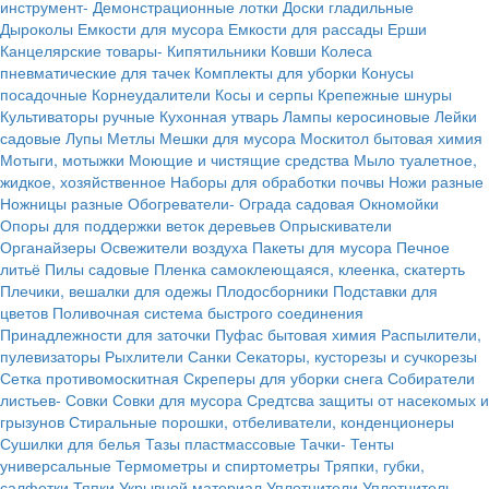
инструмент-
Демонстрационные лотки
Доски гладильные
Дыроколы
Емкости для мусора
Емкости для рассады
Ерши
Канцелярские товары-
Кипятильники
Ковши
Колеса
пневматические для тачек
Комплекты для уборки
Конусы
посадочные
Корнеудалители
Косы и серпы
Крепежные шнуры
Культиваторы ручные
Кухонная утварь
Лампы керосиновые
Лейки
садовые
Лупы
Метлы
Мешки для мусора
Москитол бытовая химия
Мотыги, мотыжки
Моющие и чистящие средства
Мыло туалетное,
жидкое, хозяйственное
Наборы для обработки почвы
Ножи разные
Ножницы разные
Обогреватели-
Ограда садовая
Окномойки
Опоры для поддержки веток деревьев
Опрыскиватели
Органайзеры
Освежители воздуха
Пакеты для мусора
Печное
литьё
Пилы садовые
Пленка самоклеющаяся, клеенка, скатерть
Плечики, вешалки для одежы
Плодосборники
Подставки для
цветов
Поливочная система быстрого соединения
Принадлежности для заточки
Пуфас бытовая химия
Распылители,
пулевизаторы
Рыхлители
Санки
Секаторы, кусторезы и сучкорезы
Сетка противомоскитная
Скреперы для уборки снега
Собиратели
листьев-
Совки
Совки для мусора
Средтсва защиты от насекомых и
грызунов
Стиральные порошки, отбеливатели, конденционеры
Сушилки для белья
Тазы пластмассовые
Тачки-
Тенты
универсальные
Термометры и спиртометры
Тряпки, губки,
салфетки
Тяпки
Укрывной материал
Уплотнители
Уплотнитель