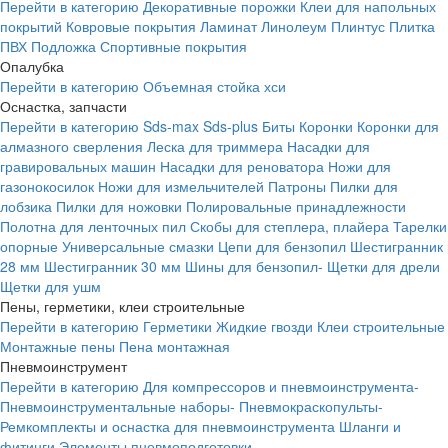
Перейти в категорию
Декоративные порожки
Клеи для напольных
покрытий
Ковровые покрытия
Ламинат
Линолеум
Плинтус
Плитка
ПВХ
Подложка
Спортивные покрытия
Опалубка
Перейти в категорию
Объемная стойка хси
Оснастка, запчасти
Перейти в категорию
Sds-max
Sds-plus
Биты
Коронки
Коронки для
алмазного сверления
Леска для триммера
Насадки для
гравировальных машин
Насадки для реноватора
Ножи для
газонокосилок
Ножи для измельчителей
Патроны
Пилки для
лобзика
Пилки для ножовки
Полировальные принадлежности
Полотна для ленточных пил
Скобы для степлера, плайера
Тарелки
опорные
Универсальные смазки
Цепи для бензопил
Шестигранник
28 мм
Шестигранник 30 мм
Шины для бензопил-
Щетки для дрели
Щетки для ушм
Пены, герметики, клеи строительные
Перейти в категорию
Герметики
Жидкие гвозди
Клеи строительные
Монтажные пены
Пена монтажная
Пневмоинструмент
Перейти в категорию
Для компрессоров и пневмоинструмента-
Пневмоинструментальные наборы-
Пневмокраскопульты-
Ремкомплекты и оснастка для пневмоинструмента
Шланги и
фитинги
Элементы пневмоподготовки