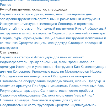
Разное
Ручной инструмент, оснастка, спецодежда
Перейти в категорию
Диски, пилки, шлиф. материалы для
электроинструмент
Измерительный и разметочный инструмент
Инструмент штукатура и каменщика
Лестницы и стремянки
Малярный инструмент
Монтажный инструмент
Ручной абразивный
инструмент и шлиф. материалы
Садово- строительный инвентарь
Сверла, буры, фрезы,биты
Специальный инструмент плиточника и
сантехника
Средства защиты, спецодежда
Столярно-слесарный
инструмент
Сантехника
Перейти в категорию
Аксессуары для ванных комнат
Водонагреватели-
Дождеприемники, люки, трапы
Запорная
арматура
Изоляция и уплотнение
Инструмент
Кип
Комплектующие
для кип
Конвекторы
Крепежные изделия
Металлопрокат
Насосы---
Оборудование вентиляционное
Оборудование пожарное
Отопительное оборудование
Подводка гибкая, шланги
Предохр. и
защитная арматура
Приборы и механизмы
Расширительные баки-
Регулирующая арматура
Санитарно-технические приборы
Сварочное оборудование
Система отопления "теплый пол"
Сливная арматура
Смесители и краны для с/узлов
Соединительные части трубопров
Средства индивидуальной