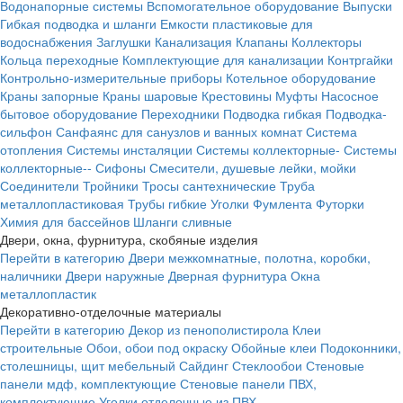
Водонапорные системы
Вспомогательное оборудование
Выпуски
Гибкая подводка и шланги
Емкости пластиковые для
водоснабжения
Заглушки
Канализация
Клапаны
Коллекторы
Кольца переходные
Комплектующие для канализации
Контргайки
Контрольно-измерительные приборы
Котельное оборудование
Краны запорные
Краны шаровые
Крестовины
Муфты
Насосное
бытовое оборудование
Переходники
Подводка гибкая
Подводка-
сильфон
Санфаянс для санузлов и ванных комнат
Система
отопления
Системы инсталяции
Системы коллекторные-
Системы
коллекторные--
Сифоны
Смесители, душевые лейки, мойки
Соединители
Тройники
Тросы сантехнические
Труба
металлопластиковая
Трубы гибкие
Уголки
Фумлента
Футорки
Химия для бассейнов
Шланги сливные
Двери, окна, фурнитура, скобяные изделия
Перейти в категорию
Двери межкомнатные, полотна, коробки,
наличники
Двери наружные
Дверная фурнитура
Окна
металлопластик
Декоративно-отделочные материалы
Перейти в категорию
Декор из пенополистирола
Клеи
строительные
Обои, обои под окраску
Обойные клеи
Подоконники,
столешницы, щит мебельный
Сайдинг
Стеклообои
Стеновые
панели мдф, комплектующие
Стеновые панели ПВХ,
комплектующие
Уголки отделочные из ПВХ