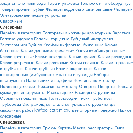
защиты-
Счетчики воды
Тара и упаковка
Теплосчетч. и оборуд. куу
Товары прочие
Трубы-
Фильтры водоподготовки бытовые
Фильтры-
Электромеханические устройства
Сварочный
Слесарный
Перейти в категорию
Болторезы и ножницы арматурные
Верстаки
Головка ударная
Головки торцевые
Губцевый инструмент
Заклепочники
Зубила
Клеймы цифровые, буквенные
Ключи
балонные
Ключи динамометрические
Ключи комбинированные
Ключи крестовые
Ключи накидные
Ключи прочие
Ключи разводные
Ключи разрезные
Ключи рожковые
Ключи свечные
Ключи торцовые
и трубчатые
Ключи трубные
Ключи шарнирные
Ключи
шестигранные (имбусовые)
Молотки и кувалды
Наборы
инструмента
Напильники и надфили
Ножницы по металлу
Ножницы угловые-
Ножовки по металлу
Отвертки
Пинцеты
Пояса и
сумки для инструмента
Развальцовки
Распоры
Струбцины
Съемники подшипников
Тали , лебедки
Тиски
Трубогибы
Труборезы
Экстрамощная стальная угловая струбцина для
сварочных работ kraftool extrem c90 две опорные поверхно
Ящики
слесарные
Спецодежда
Перейти в категорию
Брюки-
Куртки-
Маски, респираторы
Очки