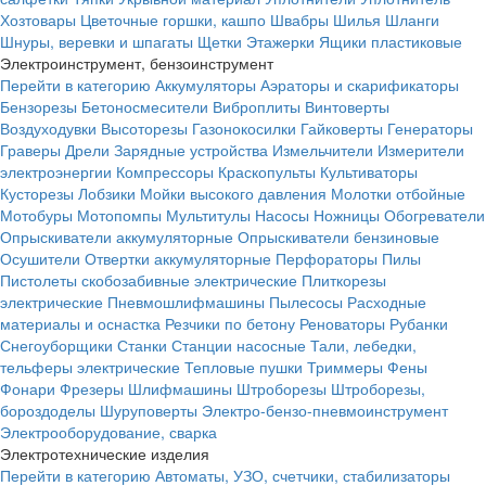
Хозтовары
Цветочные горшки, кашпо
Швабры
Шилья
Шланги
Шнуры, веревки и шпагаты
Щетки
Этажерки
Ящики пластиковые
Электроинструмент, бензоинструмент
Перейти в категорию
Аккумуляторы
Аэраторы и скарификаторы
Бензорезы
Бетоносмесители
Виброплиты
Винтоверты
Воздуходувки
Высоторезы
Газонокосилки
Гайковерты
Генераторы
Граверы
Дрели
Зарядные устройства
Измельчители
Измерители
электроэнергии
Компрессоры
Краскопульты
Культиваторы
Кусторезы
Лобзики
Мойки высокого давления
Молотки отбойные
Мотобуры
Мотопомпы
Мультитулы
Насосы
Ножницы
Обогреватели
Опрыскиватели аккумуляторные
Опрыскиватели бензиновые
Осушители
Отвертки аккумуляторные
Перфораторы
Пилы
Пистолеты скобозабивные электрические
Плиткорезы
электрические
Пневмошлифмашины
Пылесосы
Расходные
материалы и оснастка
Резчики по бетону
Реноваторы
Рубанки
Снегоуборщики
Станки
Станции насосные
Тали, лебедки,
тельферы электрические
Тепловые пушки
Триммеры
Фены
Фонари
Фрезеры
Шлифмашины
Штроборезы
Штроборезы,
бороздоделы
Шуруповерты
Электро-бензо-пневмоинструмент
Электрооборудование, сварка
Электротехнические изделия
Перейти в категорию
Автоматы, УЗО, счетчики, стабилизаторы