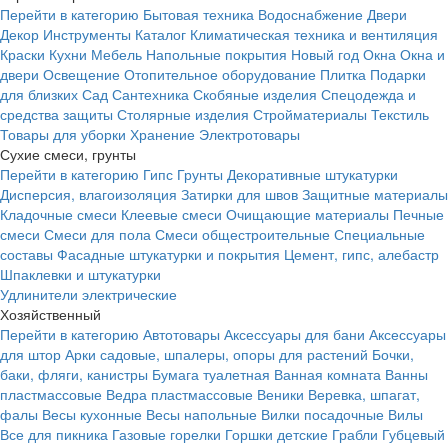
Перейти в категорию
Бытовая техника
Водоснабжение
Двери
Декор
Инструменты
Каталог
Климатическая техника и вентиляция
Краски
Кухни
Мебель
Напольные покрытия
Новый год
Окна
Окна и
двери
Освещение
Отопительное оборудование
Плитка
Подарки
для близких
Сад
Сантехника
Скобяные изделия
Спецодежда и
средства защиты
Столярные изделия
Стройматериалы
Текстиль
Товары для уборки
Хранение
Электротовары
Сухие смеси, грунты
Перейти в категорию
Гипс
Грунты
Декоративные штукатурки
Дисперсия, влагоизоляция
Затирки для швов
Защитные материалы
Кладочные смеси
Клеевые смеси
Очищающие материалы
Печные
смеси
Смеси для пола
Смеси общестроительные
Специальные
составы
Фасадные штукатурки и покрытия
Цемент, гипс, алебастр
Шпаклевки и штукатурки
Удлинители электрические
Хозяйственный
Перейти в категорию
Автотовары
Аксессуары для бани
Аксессуары
для штор
Арки садовые, шпалеры, опоры для растений
Бочки,
баки, фляги, канистры
Бумага туалетная
Ванная комната
Ванны
пластмассовые
Ведра пластмассовые
Веники
Веревка, шпагат,
фалы
Весы кухонные
Весы напольные
Вилки посадочные
Вилы
Все для пикника
Газовые горелки
Горшки детские
Грабли
Губцевый