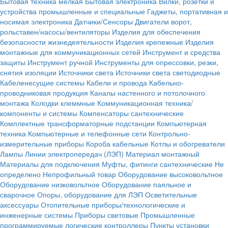
Бытовая техника мелкая
Бытовая электроника
Вилки, розетки и
устройства промышленные и специальные
Гаджеты, портативная и
носимая электроника
Датчики/Сенсоры
Двигатели ворот,
рольставен/насосы/вентиляторы
Изделия для обеспечения
безопасности жизнедеятельности
Изделия крепежные
Изделия
монтажные для коммуникационных сетей
Инструмент и средства
защиты
Инструмент ручной
Инструменты для опрессовки, резки,
снятия изоляции
Источники света
Источники света светодиодные
Кабеленесущие системы
Кабели и провода
Кабельно-
проводниковая продукция
Каналы настенного и потолочного
монтажа
Колодки клеммные
Коммуникационная техника/
компоненты и системы
Компенсаторы сантехнические
Комплектные трансформаторные подстанции
Компьютерная
техника
Компьютерные и телефонные сети
Контрольно-
измерительные приборы
Короба кабельные
Котлы и обогреватели
Лампы
Линии электропередач (ЛЭП)
Материал монтажный
Материалы для подключения
Муфты, фитинги сантехнические
Не
определено
Непрофильный товар
Оборудование высоковольтное
Оборудование низковольтное
Оборудование паяльное и
сварочное
Опоры, оборудование для ЛЭП
Осветительные
аксессуары
Отопительные приборы/технологические и
инженерные системы
Приборы световые
Промышленные
программируемые логические контроллеры
Пункты установки