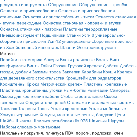
режущего инструмента
Оборудование
Оборудование - крепёж
Оснастка и приспособления
Оснастка и приспособления -
станочные
Оснастка и приспособления - тиски
Оснастка станочная
- втулки переходные
Оснастка станочная - оправки и втулки
Оснастка станочная - патроны
Пластины твёрдосплавные
Пневмоинструмент
Подшипники
Станки
Усп- 8 универсально-
сборочные приспос-ия
Усп-12 универсально-сборочные приспос-
ия
Хозяйственный инвентарь
Шланги
Электроинструмент
Метизы
Перейти в категорию
Анкеры
Блоки роликовые
Болты
Винт-
конфирматы
Винты
Гайки
Гвозди
Грузовой крепеж
Дюбели
Дюбель-
гвозди, дюбели
Зажимы троса
Заклепки
Карабины
Коуши
Крепеж
для деревянного строительства
Кронштейн для радиаторов
Кронштейны
Крюки
Метрический крепеж
Пластины крепежные
Пластины, кронштейны, уголки
Рым-болты
Рым-гайки
Саморезы
Скобы для крепления кабеля
Скобы строительные
Скобы
такелажные
Соединители цепей
Стеллажи и стеллажные системы
Такелаж
Талрепы
Тросы
Уголки крепежные
Уголки мебельные
Хомуты червячные
Хомуты, монтажные ленты, бандажи
Цепи
Шайбы
Шканты
Шпилька резьбовая din 975
Шпильки
Шурупы
Наборы слесарно-монтажные
Напольные покрытия, плинтуса ПВХ, пороги, подложки, клеи