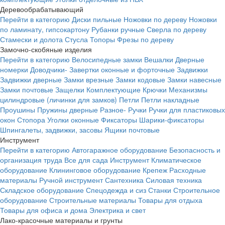
Деревообрабатывающий
Перейти в категорию
Диски пильные
Ножовки по дереву
Ножовки
по ламинату, гипсокартону
Рубанки ручные
Сверла по дереву
Стамески и долота
Стусла
Топоры
Фрезы по дереву
Замочно-скобяные изделия
Перейти в категорию
Велосипедные замки
Вешалки
Дверные
номерки
Доводчики-
Завертки оконные и форточные
Задвижки
Задвижки дверные
Замки врезные
Замки кодовые
Замки навесные
Замки почтовые
Защелки
Комплектующие
Крючки
Механизмы
цилиндровые (личинки для замков)
Петли
Петли накладные
Проушины
Пружины дверные
Разное-
Ручки
Ручки для пластиковых
окон
Стопора
Уголки оконные
Фиксаторы
Шарики-фиксаторы
Шпингалеты, задвижки, засовы
Ящики почтовые
Инструмент
Перейти в категорию
Автогаражное оборудование
Безопасность и
организация труда
Все для сада
Инструмент
Климатическое
оборудование
Клининговое оборудование
Крепеж
Расходные
материалы
Ручной инструмент
Сантехника
Силовая техника
Складское оборудование
Спецодежда и сиз
Станки
Строительное
оборудование
Строительные материалы
Товары для отдыха
Товары для офиса и дома
Электрика и свет
Лако-красочные материалы и грунты