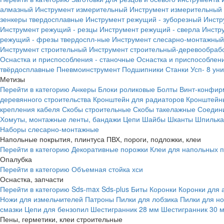
алмазный
Инструмент измерительный
Инструмент измерительный 
зенкеры твердосплавные
Инструмент режущий - зуборезный
Инстр
Инструмент режущий - резцы
Инструмент режущий - сверла
Инстр
режущий - фрезы твердоспл-ные
Инструмент слесарно-монтажный
Инструмент строительный
Инструмент строительный-деревообраб
Оснастка и приспособления - станочные
Оснастка и приспособлени
твёрдосплавные
Пневмоинструмент
Подшипники
Станки
Усп- 8 ун
Метизы
Перейти в категорию
Анкеры
Блоки роликовые
Болты
Винт-конфир
деревянного строительства
Кронштейн для радиаторов
Кронштейн
крепления кабеля
Скобы строительные
Скобы такелажные
Соедин
Хомуты, монтажные ленты, бандажи
Цепи
Шайбы
Шканты
Шпилька 
Наборы слесарно-монтажные
Напольные покрытия, плинтуса ПВХ, пороги, подложки, клеи
Перейти в категорию
Декоративные порожки
Клеи для напольных 
Опалубка
Перейти в категорию
Объемная стойка хси
Оснастка, запчасти
Перейти в категорию
Sds-max
Sds-plus
Биты
Коронки
Коронки для 
Ножи для измельчителей
Патроны
Пилки для лобзика
Пилки для н
смазки
Цепи для бензопил
Шестигранник 28 мм
Шестигранник 30 
Пены, герметики, клеи строительные