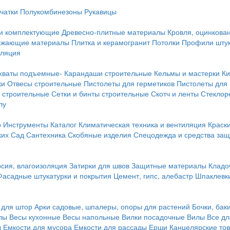
чатки
Полукомбинезоны
Рукавицы
 и комплектующие
Древесно-плитные материалы
Кровля, оцинкован
ражающие материалы
Плитка и керамогранит
Потолки
Профили штук
оляция
хваты подъемные-
Карандаши строительные
Кельмы и мастерки
Ки
ки
Отвесы строительные
Пистолеты для герметиков
Пистолеты для
 строительные
Сетки и бинты строительные
Скотч и ленты
Стеклор
лу
р
Инструменты
Каталог
Климатическая техника и вентиляция
Краск
ких
Сад
Сантехника
Скобяные изделия
Спецодежда и средства за
сия, влагоизоляция
Затирки для швов
Защитные материалы
Кладо
Фасадные штукатурки и покрытия
Цемент, гипс, алебастр
Шпаклевки
 для штор
Арки садовые, шпалеры, опоры для растений
Бочки, бак
лы
Весы кухонные
Весы напольные
Вилки посадочные
Вилы
Все дл
ы
Емкости для мусора
Емкости для рассады
Ерши
Канцелярские то