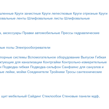
ышленные
Круги зачистные
Круги лепестковые
Круги отрезные
Круги
овальные ленты
Шлифовальные листы
Шлифовальные
а, аксессуары
Правки автомобильные
Прессы гидравлические
лые полы
Электрообогреватели
порные системы
Вспомогательное оборудование
Выпуски
Гибкая
ктующие для канализации
Контргайки
Контрольно-измерительные
и
Подводка гибкая
Подводка-сильфон
Санфаянс для санузлов и
ые лейки, мойки
Соединители
Тройники
Тросы сантехнические
, щит мебельный
Сайдинг
Стеклообои
Стеновые панели мдф,