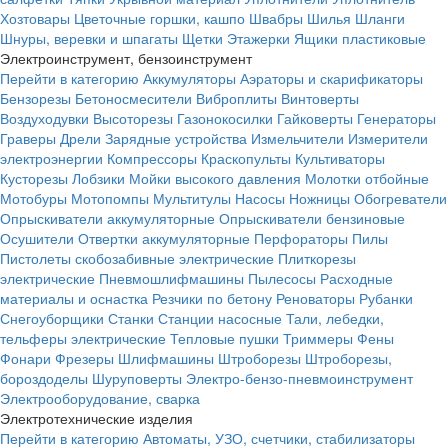
Хозтовары
Цветочные горшки, кашпо
Швабры
Шилья
Шланги
Шнуры, веревки и шпагаты
Щетки
Этажерки
Ящики пластиковые
Электроинструмент, бензоинструмент
Перейти в категорию
Аккумуляторы
Аэраторы и скарификаторы
Бензорезы
Бетоносмесители
Виброплиты
Винтоверты
Воздуходувки
Высоторезы
Газонокосилки
Гайковерты
Генераторы
Граверы
Дрели
Зарядные устройства
Измельчители
Измерители
электроэнергии
Компрессоры
Краскопульты
Культиваторы
Кусторезы
Лобзики
Мойки высокого давления
Молотки отбойные
Мотобуры
Мотопомпы
Мультитулы
Насосы
Ножницы
Обогреватели
Опрыскиватели аккумуляторные
Опрыскиватели бензиновые
Осушители
Отвертки аккумуляторные
Перфораторы
Пилы
Пистолеты скобозабивные электрические
Плиткорезы
электрические
Пневмошлифмашины
Пылесосы
Расходные
материалы и оснастка
Резчики по бетону
Реноваторы
Рубанки
Снегоуборщики
Станки
Станции насосные
Тали, лебедки,
тельферы электрические
Тепловые пушки
Триммеры
Фены
Фонари
Фрезеры
Шлифмашины
Штроборезы
Штроборезы,
бороздоделы
Шуруповерты
Электро-бензо-пневмоинструмент
Электрооборудование, сварка
Электротехнические изделия
Перейти в категорию
Автоматы, УЗО, счетчики, стабилизаторы