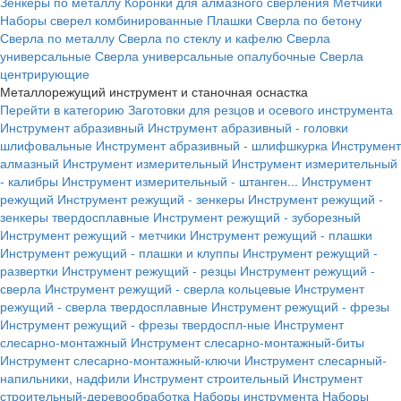
Зенкеры по металлу
Коронки для алмазного сверления
Метчики
Наборы сверел комбинированные
Плашки
Сверла по бетону
Сверла по металлу
Сверла по стеклу и кафелю
Сверла
универсальные
Сверла универсальные опалубочные
Сверла
центрирующие
Металлорежущий инструмент и станочная оснастка
Перейти в категорию
Заготовки для резцов и осевого инструмента
Инструмент абразивный
Инструмент абразивный - головки
шлифовальные
Инструмент абразивный - шлифшкурка
Инструмент
алмазный
Инструмент измерительный
Инструмент измерительный
- калибры
Инструмент измерительный - штанген...
Инструмент
режущий
Инструмент режущий - зенкеры
Инструмент режущий -
зенкеры твердосплавные
Инструмент режущий - зуборезный
Инструмент режущий - метчики
Инструмент режущий - плашки
Инструмент режущий - плашки и клуппы
Инструмент режущий -
развертки
Инструмент режущий - резцы
Инструмент режущий -
сверла
Инструмент режущий - сверла кольцевые
Инструмент
режущий - сверла твердосплавные
Инструмент режущий - фрезы
Инструмент режущий - фрезы твердоспл-ные
Инструмент
слесарно-монтажный
Инструмент слесарно-монтажный-биты
Инструмент слесарно-монтажный-ключи
Инструмент слесарный-
напильники, надфили
Инструмент строительный
Инструмент
строительный-деревообработка
Наборы инструмента
Наборы