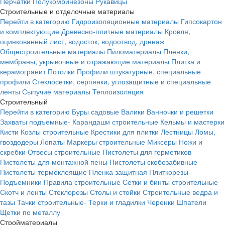
Перчатки
Полукомбинезоны
Рукавицы
Строительные и отделочные материалы
Перейти в категорию
Гидроизоляционные материалы
Гипсокартон
и комплектующие
Древесно-плитные материалы
Кровля,
оцинкованный лист, водосток, водоотвод, дренаж
Общестроительные материалы
Пиломатериалы
Пленки,
мембраны, укрывочные и отражающие материалы
Плитка и
керамогранит
Потолки
Профили штукатурные, специальные
профили
Стеклосетки, серпянки, углозащитные и специальные
ленты
Сыпучие материалы
Теплоизоляция
Строительный
Перейти в категорию
Буры садовые
Валики
Ванночки и решетки
Захваты подъемные-
Карандаши строительные
Кельмы и мастерки
Кисти
Козлы строительные
Крестики для плитки
Лестницы
Ломы,
гвоздодеры
Лопаты
Маркеры строительные
Миксеры
Ножи и
скребки
Отвесы строительные
Пистолеты для герметиков
Пистолеты для монтажной пены
Пистолеты скобозабивные
Пистолеты термоклеящие
Пленка защитная
Плиткорезы
Подъемники
Правила строительные
Сетки и бинты строительные
Скотч и ленты
Стеклорезы
Столы и стойки
Строительные ведра и
тазы
Тачки строительные-
Терки и гладилки
Черенки
Шпатели
Щетки по металлу
Стройматериалы