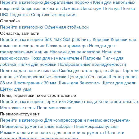
Перейти в категорию
Декоративные порожки
Клеи для напольных
покрытий
Ковровые покрытия
Ламинат
Линолеум
Плинтус
Плитка
ПВХ
Подложка
Спортивные покрытия
Опалубка
Перейти в категорию
Объемная стойка хси
Оснастка, запчасти
Перейти в категорию
Sds-max
Sds-plus
Биты
Коронки
Коронки для
алмазного сверления
Леска для триммера
Насадки для
гравировальных машин
Насадки для реноватора
Ножи для
газонокосилок
Ножи для измельчителей
Патроны
Пилки для
лобзика
Пилки для ножовки
Полировальные принадлежности
Полотна для ленточных пил
Скобы для степлера, плайера
Тарелки
опорные
Универсальные смазки
Цепи для бензопил
Шестигранник
28 мм
Шестигранник 30 мм
Шины для бензопил-
Щетки для дрели
Щетки для ушм
Пены, герметики, клеи строительные
Перейти в категорию
Герметики
Жидкие гвозди
Клеи строительные
Монтажные пены
Пена монтажная
Пневмоинструмент
Перейти в категорию
Для компрессоров и пневмоинструмента-
Пневмоинструментальные наборы-
Пневмокраскопульты-
Ремкомплекты и оснастка для пневмоинструмента
Шланги и
фитинги
Элементы пневмоподготовки