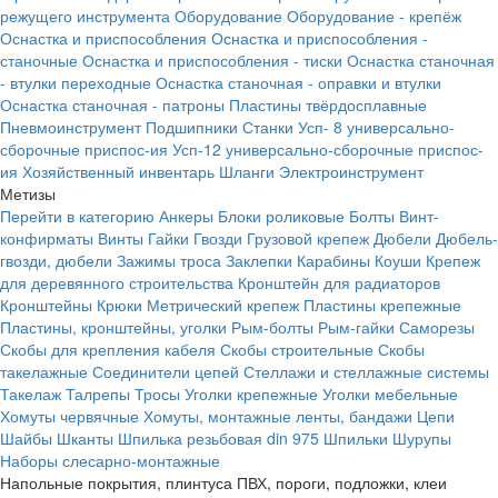
режущего инструмента
Оборудование
Оборудование - крепёж
Оснастка и приспособления
Оснастка и приспособления -
станочные
Оснастка и приспособления - тиски
Оснастка станочная
- втулки переходные
Оснастка станочная - оправки и втулки
Оснастка станочная - патроны
Пластины твёрдосплавные
Пневмоинструмент
Подшипники
Станки
Усп- 8 универсально-
сборочные приспос-ия
Усп-12 универсально-сборочные приспос-
ия
Хозяйственный инвентарь
Шланги
Электроинструмент
Метизы
Перейти в категорию
Анкеры
Блоки роликовые
Болты
Винт-
конфирматы
Винты
Гайки
Гвозди
Грузовой крепеж
Дюбели
Дюбель-
гвозди, дюбели
Зажимы троса
Заклепки
Карабины
Коуши
Крепеж
для деревянного строительства
Кронштейн для радиаторов
Кронштейны
Крюки
Метрический крепеж
Пластины крепежные
Пластины, кронштейны, уголки
Рым-болты
Рым-гайки
Саморезы
Скобы для крепления кабеля
Скобы строительные
Скобы
такелажные
Соединители цепей
Стеллажи и стеллажные системы
Такелаж
Талрепы
Тросы
Уголки крепежные
Уголки мебельные
Хомуты червячные
Хомуты, монтажные ленты, бандажи
Цепи
Шайбы
Шканты
Шпилька резьбовая din 975
Шпильки
Шурупы
Наборы слесарно-монтажные
Напольные покрытия, плинтуса ПВХ, пороги, подложки, клеи