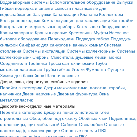
Водонапорные системы
Вспомогательное оборудование
Выпуски
Гибкая подводка и шланги
Емкости пластиковые для
водоснабжения
Заглушки
Канализация
Клапаны
Коллекторы
Кольца переходные
Комплектующие для канализации
Контргайки
Контрольно-измерительные приборы
Котельное оборудование
Краны запорные
Краны шаровые
Крестовины
Муфты
Насосное
бытовое оборудование
Переходники
Подводка гибкая
Подводка-
сильфон
Санфаянс для санузлов и ванных комнат
Система
отопления
Системы инсталяции
Системы коллекторные-
Системы
коллекторные--
Сифоны
Смесители, душевые лейки, мойки
Соединители
Тройники
Тросы сантехнические
Труба
металлопластиковая
Трубы гибкие
Уголки
Фумлента
Футорки
Химия для бассейнов
Шланги сливные
Двери, окна, фурнитура, скобяные изделия
Перейти в категорию
Двери межкомнатные, полотна, коробки,
наличники
Двери наружные
Дверная фурнитура
Окна
металлопластик
Декоративно-отделочные материалы
Перейти в категорию
Декор из пенополистирола
Клеи
строительные
Обои, обои под окраску
Обойные клеи
Подоконники,
столешницы, щит мебельный
Сайдинг
Стеклообои
Стеновые
панели мдф, комплектующие
Стеновые панели ПВХ,
комплектующие
Уголки отделочные из ПВХ