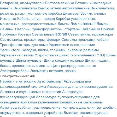
Батарейки, аккумуляторы
Бытовая техника
Вставки и накладные
панели
Выключатели
Выключатели автоматические
Выключатели,
розетки, рамки, монтажные коробки
Диммеры
Звонки, кнопки
Изолента
Кабель, шнур, провод
Коробки установочные,
монтажные, распределительные
Лампы
Лампы ledcraft
Лампы-
Лампы-
Патроны, трансформаторы, стартеры
Паяльники
Припой
Пробники
Розетки
Светильники ledcraft
Светильники, прожекторы
Светильники, прожекторы, фонари
Системы прокладки кабеля
Трансформаторы для ламп
Удлинители электрические-
Удлинители, колодки, вилки, тройники, силовые разъемы
Управление светом
Устройства защитного отключения (УЗО)
Шины
нулевые
Шины нулевые-
Шины соединительные
Щитки, ящики,
боксы, крепежные элементы
Щиты распределительные
Электроприборы
Элементы питания, звонки
Электротехнический
Перейти в категорию
Автотранспорт
Аксессуары для
канализационной системы
Аксессуары для электроинструментов
Антенны и спутниковые технологии
Аппаратура
пускорегулирующая
Аппаратура пускорегулирующая для
освещения
Арматура кабельная/изоляционные материалы
Арматура трубная, распределение, контроль давления
Батарейки,
аккумуляторы, зарядные устройства
Бытовая техника крупная