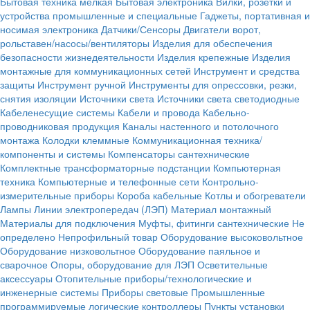
Бытовая техника мелкая
Бытовая электроника
Вилки, розетки и
устройства промышленные и специальные
Гаджеты, портативная и
носимая электроника
Датчики/Сенсоры
Двигатели ворот,
рольставен/насосы/вентиляторы
Изделия для обеспечения
безопасности жизнедеятельности
Изделия крепежные
Изделия
монтажные для коммуникационных сетей
Инструмент и средства
защиты
Инструмент ручной
Инструменты для опрессовки, резки,
снятия изоляции
Источники света
Источники света светодиодные
Кабеленесущие системы
Кабели и провода
Кабельно-
проводниковая продукция
Каналы настенного и потолочного
монтажа
Колодки клеммные
Коммуникационная техника/
компоненты и системы
Компенсаторы сантехнические
Комплектные трансформаторные подстанции
Компьютерная
техника
Компьютерные и телефонные сети
Контрольно-
измерительные приборы
Короба кабельные
Котлы и обогреватели
Лампы
Линии электропередач (ЛЭП)
Материал монтажный
Материалы для подключения
Муфты, фитинги сантехнические
Не
определено
Непрофильный товар
Оборудование высоковольтное
Оборудование низковольтное
Оборудование паяльное и
сварочное
Опоры, оборудование для ЛЭП
Осветительные
аксессуары
Отопительные приборы/технологические и
инженерные системы
Приборы световые
Промышленные
программируемые логические контроллеры
Пункты установки