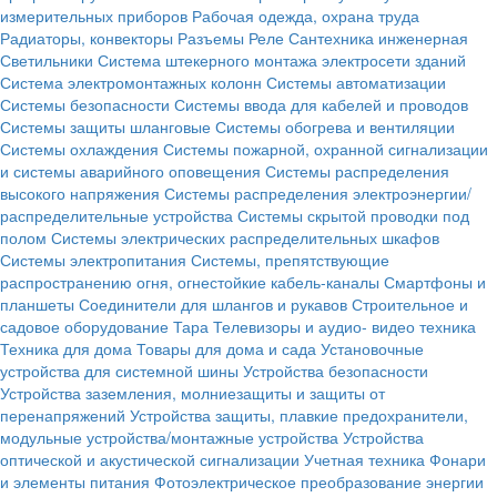
измерительных приборов
Рабочая одежда, охрана труда
Радиаторы, конвекторы
Разъемы
Реле
Сантехника инженерная
Светильники
Система штекерного монтажа электросети зданий
Система электромонтажных колонн
Системы автоматизации
Системы безопасности
Системы ввода для кабелей и проводов
Системы защиты шланговые
Системы обогрева и вентиляции
Системы охлаждения
Системы пожарной, охранной сигнализации
и системы аварийного оповещения
Системы распределения
высокого напряжения
Системы распределения электроэнергии/
распределительные устройства
Системы скрытой проводки под
полом
Системы электрических распределительных шкафов
Системы электропитания
Системы, препятствующие
распространению огня, огнестойкие кабель-каналы
Смартфоны и
планшеты
Соединители для шлангов и рукавов
Строительное и
садовое оборудование
Тара
Телевизоры и аудио- видео техника
Техника для дома
Товары для дома и сада
Установочные
устройства для системной шины
Устройства безопасности
Устройства заземления, молниезащиты и защиты от
перенапряжений
Устройства защиты, плавкие предохранители,
модульные устройства/монтажные устройства
Устройства
оптической и акустической сигнализации
Учетная техника
Фонари
и элементы питания
Фотоэлектрическое преобразование энергии