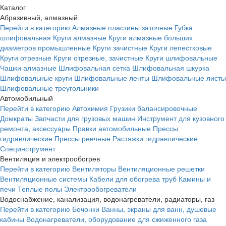
Каталог
Абразивный, алмазный
Перейти в категорию
Алмазные пластины заточные
Губка
шлифовальная
Круги алмазные
Круги алмазные больших
диаметров промышленные
Круги зачистные
Круги лепестковые
Круги отрезные
Круги отрезные, зачистные
Круги шлифовальные
Чашки алмазные
Шлифовальная сетка
Шлифовальная шкурка
Шлифовальные круги
Шлифовальные ленты
Шлифовальные листы
Шлифовальные треугольники
Автомобильный
Перейти в категорию
Автохимия
Грузики балансировочные
Домкраты
Запчасти для грузовых машин
Инструмент для кузовного
ремонта, аксессуары
Правки автомобильные
Прессы
гидравлические
Прессы реечные
Растяжки гидравлические
Специнструмент
Вентиляция и электрообогрев
Перейти в категорию
Вентиляторы
Вентиляционные решетки
Вентиляционные системы
Кабели для обогрева труб
Камины и
печи
Теплые полы
Электрообогреватели
Водоснабжение, канализация, водонагреватели, радиаторы, газ
Перейти в категорию
Бочонки
Ванны, экраны для ванн, душевые
кабины
Водонагреватели, оборудование для сжиженного газа