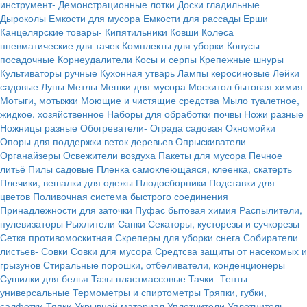
инструмент-
Демонстрационные лотки
Доски гладильные
Дыроколы
Емкости для мусора
Емкости для рассады
Ерши
Канцелярские товары-
Кипятильники
Ковши
Колеса
пневматические для тачек
Комплекты для уборки
Конусы
посадочные
Корнеудалители
Косы и серпы
Крепежные шнуры
Культиваторы ручные
Кухонная утварь
Лампы керосиновые
Лейки
садовые
Лупы
Метлы
Мешки для мусора
Москитол бытовая химия
Мотыги, мотыжки
Моющие и чистящие средства
Мыло туалетное,
жидкое, хозяйственное
Наборы для обработки почвы
Ножи разные
Ножницы разные
Обогреватели-
Ограда садовая
Окномойки
Опоры для поддержки веток деревьев
Опрыскиватели
Органайзеры
Освежители воздуха
Пакеты для мусора
Печное
литьё
Пилы садовые
Пленка самоклеющаяся, клеенка, скатерть
Плечики, вешалки для одежы
Плодосборники
Подставки для
цветов
Поливочная система быстрого соединения
Принадлежности для заточки
Пуфас бытовая химия
Распылители,
пулевизаторы
Рыхлители
Санки
Секаторы, кусторезы и сучкорезы
Сетка противомоскитная
Скреперы для уборки снега
Собиратели
листьев-
Совки
Совки для мусора
Средтсва защиты от насекомых и
грызунов
Стиральные порошки, отбеливатели, конденционеры
Сушилки для белья
Тазы пластмассовые
Тачки-
Тенты
универсальные
Термометры и спиртометры
Тряпки, губки,
салфетки
Тяпки
Укрывной материал
Уплотнители
Уплотнитель