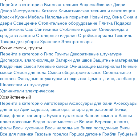
Перейти в категорию
Бытовая техника
Водоснабжение
Двери
Декор
Инструменты
Каталог
Климатическая техника и вентиляция
Краски
Кухни
Мебель
Напольные покрытия
Новый год
Окна
Окна и
двери
Освещение
Отопительное оборудование
Плитка
Подарки
для близких
Сад
Сантехника
Скобяные изделия
Спецодежда и
средства защиты
Столярные изделия
Стройматериалы
Текстиль
Товары для уборки
Хранение
Электротовары
Сухие смеси, грунты
Перейти в категорию
Гипс
Грунты
Декоративные штукатурки
Дисперсия, влагоизоляция
Затирки для швов
Защитные материалы
Кладочные смеси
Клеевые смеси
Очищающие материалы
Печные
смеси
Смеси для пола
Смеси общестроительные
Специальные
составы
Фасадные штукатурки и покрытия
Цемент, гипс, алебастр
Шпаклевки и штукатурки
Удлинители электрические
Хозяйственный
Перейти в категорию
Автотовары
Аксессуары для бани
Аксессуары
для штор
Арки садовые, шпалеры, опоры для растений
Бочки,
баки, фляги, канистры
Бумага туалетная
Ванная комната
Ванны
пластмассовые
Ведра пластмассовые
Веники
Веревка, шпагат,
фалы
Весы кухонные
Весы напольные
Вилки посадочные
Вилы
Все для пикника
Газовые горелки
Горшки детские
Грабли
Губцевый