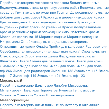
Перейти в категорию
Антисептик
Аэрозоли
Белила титановые
Водоэмульсионные краски для внутренних работ
Вспомогательные
средства
Грунт-эмаль по ржавчине
Грунты-
Декоративное покрытие
Добавки для сухих смесей
Краска для деревянных домов
Краски
Краски алкидные
Краски водно-дисперсионные
Краски для
внутренних работ
Краски по ржавчине
Краски полиуретановые
Краски резиновые
Краски эпоксидные
Лаки
Латексные краски
Масляная краска ма-15
Морилки водные
Морилки неводные
Нитроэмали
Огнебиозащита, специальные материалы
Огнезащитные краски
Олифа
Пробки для колеровки
Растворители
Серебрянка (антикоррозионная защитная краска)
Спец покрытия
Стекло жидкое
Строительная химия
Фасадные материалы
Шпаклевки
Эмали
Эмали для бетонных полов
Эмали для крыш
Эмали-основы для колеровки
Эмаль для пола
Эмаль для пола
пф-266
Эмаль для радиаторов
Эмаль нц-132
Эмаль пф-115
Эмаль
пф-117
Эмаль пф-119
Эмаль пф-121
Эмаль пф-123
Мерительный
Перейти в категорию
Дальномер
Линейки
Микрометры
Мультимеры-
Нивелиры
Пирометры
Рулетки
Тепловизоры-
Угломеры
Угольники
Уровни
Штангенциркули-
Металлорежущий
Перейти в категорию
Диски пильные по металлу и алюминию