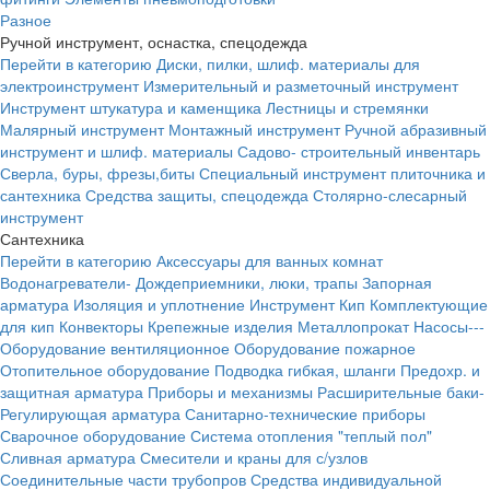
Разное
Ручной инструмент, оснастка, спецодежда
Перейти в категорию
Диски, пилки, шлиф. материалы для
электроинструмент
Измерительный и разметочный инструмент
Инструмент штукатура и каменщика
Лестницы и стремянки
Малярный инструмент
Монтажный инструмент
Ручной абразивный
инструмент и шлиф. материалы
Садово- строительный инвентарь
Сверла, буры, фрезы,биты
Специальный инструмент плиточника и
сантехника
Средства защиты, спецодежда
Столярно-слесарный
инструмент
Сантехника
Перейти в категорию
Аксессуары для ванных комнат
Водонагреватели-
Дождеприемники, люки, трапы
Запорная
арматура
Изоляция и уплотнение
Инструмент
Кип
Комплектующие
для кип
Конвекторы
Крепежные изделия
Металлопрокат
Насосы---
Оборудование вентиляционное
Оборудование пожарное
Отопительное оборудование
Подводка гибкая, шланги
Предохр. и
защитная арматура
Приборы и механизмы
Расширительные баки-
Регулирующая арматура
Санитарно-технические приборы
Сварочное оборудование
Система отопления "теплый пол"
Сливная арматура
Смесители и краны для с/узлов
Соединительные части трубопров
Средства индивидуальной