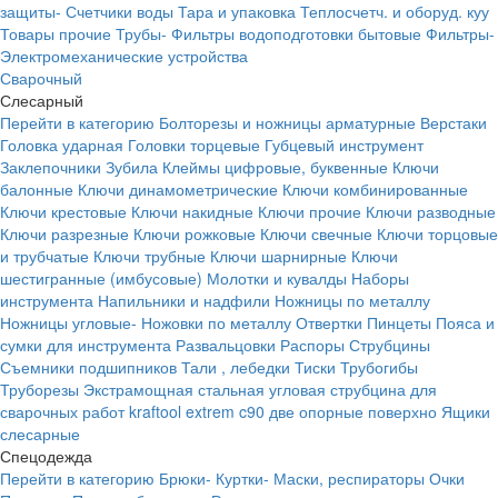
защиты-
Счетчики воды
Тара и упаковка
Теплосчетч. и оборуд. куу
Товары прочие
Трубы-
Фильтры водоподготовки бытовые
Фильтры-
Электромеханические устройства
Сварочный
Слесарный
Перейти в категорию
Болторезы и ножницы арматурные
Верстаки
Головка ударная
Головки торцевые
Губцевый инструмент
Заклепочники
Зубила
Клеймы цифровые, буквенные
Ключи
балонные
Ключи динамометрические
Ключи комбинированные
Ключи крестовые
Ключи накидные
Ключи прочие
Ключи разводные
Ключи разрезные
Ключи рожковые
Ключи свечные
Ключи торцовые
и трубчатые
Ключи трубные
Ключи шарнирные
Ключи
шестигранные (имбусовые)
Молотки и кувалды
Наборы
инструмента
Напильники и надфили
Ножницы по металлу
Ножницы угловые-
Ножовки по металлу
Отвертки
Пинцеты
Пояса и
сумки для инструмента
Развальцовки
Распоры
Струбцины
Съемники подшипников
Тали , лебедки
Тиски
Трубогибы
Труборезы
Экстрамощная стальная угловая струбцина для
сварочных работ kraftool extrem c90 две опорные поверхно
Ящики
слесарные
Спецодежда
Перейти в категорию
Брюки-
Куртки-
Маски, респираторы
Очки