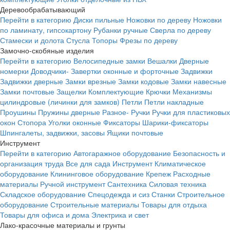
Деревообрабатывающий
Перейти в категорию
Диски пильные
Ножовки по дереву
Ножовки
по ламинату, гипсокартону
Рубанки ручные
Сверла по дереву
Стамески и долота
Стусла
Топоры
Фрезы по дереву
Замочно-скобяные изделия
Перейти в категорию
Велосипедные замки
Вешалки
Дверные
номерки
Доводчики-
Завертки оконные и форточные
Задвижки
Задвижки дверные
Замки врезные
Замки кодовые
Замки навесные
Замки почтовые
Защелки
Комплектующие
Крючки
Механизмы
цилиндровые (личинки для замков)
Петли
Петли накладные
Проушины
Пружины дверные
Разное-
Ручки
Ручки для пластиковых
окон
Стопора
Уголки оконные
Фиксаторы
Шарики-фиксаторы
Шпингалеты, задвижки, засовы
Ящики почтовые
Инструмент
Перейти в категорию
Автогаражное оборудование
Безопасность и
организация труда
Все для сада
Инструмент
Климатическое
оборудование
Клининговое оборудование
Крепеж
Расходные
материалы
Ручной инструмент
Сантехника
Силовая техника
Складское оборудование
Спецодежда и сиз
Станки
Строительное
оборудование
Строительные материалы
Товары для отдыха
Товары для офиса и дома
Электрика и свет
Лако-красочные материалы и грунты