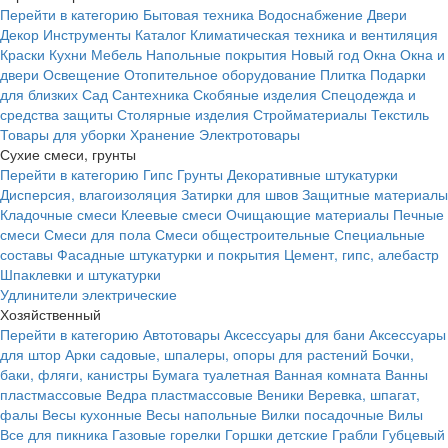
Перейти в категорию
Бытовая техника
Водоснабжение
Двери
Декор
Инструменты
Каталог
Климатическая техника и вентиляция
Краски
Кухни
Мебель
Напольные покрытия
Новый год
Окна
Окна и
двери
Освещение
Отопительное оборудование
Плитка
Подарки
для близких
Сад
Сантехника
Скобяные изделия
Спецодежда и
средства защиты
Столярные изделия
Стройматериалы
Текстиль
Товары для уборки
Хранение
Электротовары
Сухие смеси, грунты
Перейти в категорию
Гипс
Грунты
Декоративные штукатурки
Дисперсия, влагоизоляция
Затирки для швов
Защитные материалы
Кладочные смеси
Клеевые смеси
Очищающие материалы
Печные
смеси
Смеси для пола
Смеси общестроительные
Специальные
составы
Фасадные штукатурки и покрытия
Цемент, гипс, алебастр
Шпаклевки и штукатурки
Удлинители электрические
Хозяйственный
Перейти в категорию
Автотовары
Аксессуары для бани
Аксессуары
для штор
Арки садовые, шпалеры, опоры для растений
Бочки,
баки, фляги, канистры
Бумага туалетная
Ванная комната
Ванны
пластмассовые
Ведра пластмассовые
Веники
Веревка, шпагат,
фалы
Весы кухонные
Весы напольные
Вилки посадочные
Вилы
Все для пикника
Газовые горелки
Горшки детские
Грабли
Губцевый