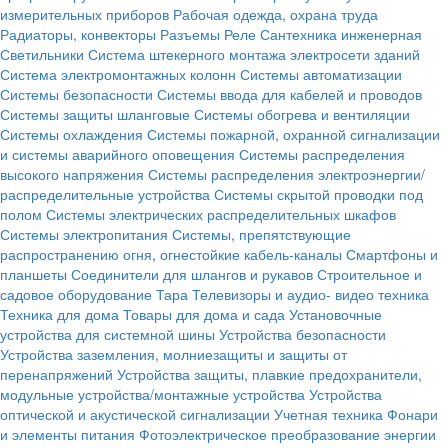
измерительных приборов
Рабочая одежда, охрана труда
Радиаторы, конвекторы
Разъемы
Реле
Сантехника инженерная
Светильники
Система штекерного монтажа электросети зданий
Система электромонтажных колонн
Системы автоматизации
Системы безопасности
Системы ввода для кабелей и проводов
Системы защиты шланговые
Системы обогрева и вентиляции
Системы охлаждения
Системы пожарной, охранной сигнализации
и системы аварийного оповещения
Системы распределения
высокого напряжения
Системы распределения электроэнергии/
распределительные устройства
Системы скрытой проводки под
полом
Системы электрических распределительных шкафов
Системы электропитания
Системы, препятствующие
распространению огня, огнестойкие кабель-каналы
Смартфоны и
планшеты
Соединители для шлангов и рукавов
Строительное и
садовое оборудование
Тара
Телевизоры и аудио- видео техника
Техника для дома
Товары для дома и сада
Установочные
устройства для системной шины
Устройства безопасности
Устройства заземления, молниезащиты и защиты от
перенапряжений
Устройства защиты, плавкие предохранители,
модульные устройства/монтажные устройства
Устройства
оптической и акустической сигнализации
Учетная техника
Фонари
и элементы питания
Фотоэлектрическое преобразование энергии