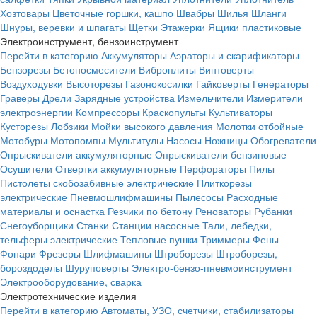
Хозтовары
Цветочные горшки, кашпо
Швабры
Шилья
Шланги
Шнуры, веревки и шпагаты
Щетки
Этажерки
Ящики пластиковые
Электроинструмент, бензоинструмент
Перейти в категорию
Аккумуляторы
Аэраторы и скарификаторы
Бензорезы
Бетоносмесители
Виброплиты
Винтоверты
Воздуходувки
Высоторезы
Газонокосилки
Гайковерты
Генераторы
Граверы
Дрели
Зарядные устройства
Измельчители
Измерители
электроэнергии
Компрессоры
Краскопульты
Культиваторы
Кусторезы
Лобзики
Мойки высокого давления
Молотки отбойные
Мотобуры
Мотопомпы
Мультитулы
Насосы
Ножницы
Обогреватели
Опрыскиватели аккумуляторные
Опрыскиватели бензиновые
Осушители
Отвертки аккумуляторные
Перфораторы
Пилы
Пистолеты скобозабивные электрические
Плиткорезы
электрические
Пневмошлифмашины
Пылесосы
Расходные
материалы и оснастка
Резчики по бетону
Реноваторы
Рубанки
Снегоуборщики
Станки
Станции насосные
Тали, лебедки,
тельферы электрические
Тепловые пушки
Триммеры
Фены
Фонари
Фрезеры
Шлифмашины
Штроборезы
Штроборезы,
бороздоделы
Шуруповерты
Электро-бензо-пневмоинструмент
Электрооборудование, сварка
Электротехнические изделия
Перейти в категорию
Автоматы, УЗО, счетчики, стабилизаторы