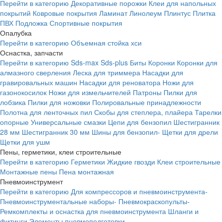
Перейти в категорию
Декоративные порожки
Клеи для напольных
покрытий
Ковровые покрытия
Ламинат
Линолеум
Плинтус
Плитка
ПВХ
Подложка
Спортивные покрытия
Опалубка
Перейти в категорию
Объемная стойка хси
Оснастка, запчасти
Перейти в категорию
Sds-max
Sds-plus
Биты
Коронки
Коронки для
алмазного сверления
Леска для триммера
Насадки для
гравировальных машин
Насадки для реноватора
Ножи для
газонокосилок
Ножи для измельчителей
Патроны
Пилки для
лобзика
Пилки для ножовки
Полировальные принадлежности
Полотна для ленточных пил
Скобы для степлера, плайера
Тарелки
опорные
Универсальные смазки
Цепи для бензопил
Шестигранник
28 мм
Шестигранник 30 мм
Шины для бензопил-
Щетки для дрели
Щетки для ушм
Пены, герметики, клеи строительные
Перейти в категорию
Герметики
Жидкие гвозди
Клеи строительные
Монтажные пены
Пена монтажная
Пневмоинструмент
Перейти в категорию
Для компрессоров и пневмоинструмента-
Пневмоинструментальные наборы-
Пневмокраскопульты-
Ремкомплекты и оснастка для пневмоинструмента
Шланги и
фитинги
Элементы пневмоподготовки