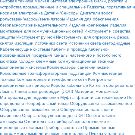
Бытовая техника мелкая
Бытовая электроника
Вилки, розетки и
устройства промышленные и специальные
Гаджеты, портативная и
носимая электроника
Датчики/Сенсоры
Двигатели ворот,
рольставен/насосы/вентиляторы
Изделия для обеспечения
безопасности жизнедеятельности
Изделия крепежные
Изделия
монтажные для коммуникационных сетей
Инструмент и средства
защиты
Инструмент ручной
Инструменты для опрессовки, резки,
снятия изоляции
Источники света
Источники света светодиодные
Кабеленесущие системы
Кабели и провода
Кабельно-
проводниковая продукция
Каналы настенного и потолочного
монтажа
Колодки клеммные
Коммуникационная техника/
компоненты и системы
Компенсаторы сантехнические
Комплектные трансформаторные подстанции
Компьютерная
техника
Компьютерные и телефонные сети
Контрольно-
измерительные приборы
Короба кабельные
Котлы и обогреватели
Лампы
Линии электропередач (ЛЭП)
Материал монтажный
Материалы для подключения
Муфты, фитинги сантехнические
Не
определено
Непрофильный товар
Оборудование высоковольтное
Оборудование низковольтное
Оборудование паяльное и
сварочное
Опоры, оборудование для ЛЭП
Осветительные
аксессуары
Отопительные приборы/технологические и
инженерные системы
Приборы световые
Промышленные
программируемые логические контроллеры
Пункты установки