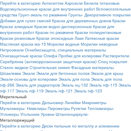
Перейти в категорию
Антисептик
Аэрозоли
Белила титановые
Водоэмульсионные краски для внутренних работ
Вспомогательные
средства
Грунт-эмаль по ржавчине
Грунты-
Декоративное покрытие
Добавки для сухих смесей
Краска для деревянных домов
Краски
Краски алкидные
Краски водно-дисперсионные
Краски для
внутренних работ
Краски по ржавчине
Краски полиуретановые
Краски резиновые
Краски эпоксидные
Лаки
Латексные краски
Масляная краска ма-15
Морилки водные
Морилки неводные
Нитроэмали
Огнебиозащита, специальные материалы
Огнезащитные краски
Олифа
Пробки для колеровки
Растворители
Серебрянка (антикоррозионная защитная краска)
Спец покрытия
Стекло жидкое
Строительная химия
Фасадные материалы
Шпаклевки
Эмали
Эмали для бетонных полов
Эмали для крыш
Эмали-основы для колеровки
Эмаль для пола
Эмаль для пола
пф-266
Эмаль для радиаторов
Эмаль нц-132
Эмаль пф-115
Эмаль
пф-117
Эмаль пф-119
Эмаль пф-121
Эмаль пф-123
Мерительный
Перейти в категорию
Дальномер
Линейки
Микрометры
Мультимеры-
Нивелиры
Пирометры
Рулетки
Тепловизоры-
Угломеры
Угольники
Уровни
Штангенциркули-
Металлорежущий
Перейти в категорию
Диски пильные по металлу и алюминию