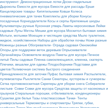
инструмент-
Демонстрационные лотки
Доски гладильные
Дыроколы
Емкости для мусора
Емкости для рассады
Ерши
Канцелярские товары-
Кипятильники
Ковши
Колеса
пневматические для тачек
Комплекты для уборки
Конусы
посадочные
Корнеудалители
Косы и серпы
Крепежные шнуры
Культиваторы ручные
Кухонная утварь
Лампы керосиновые
Лейки
садовые
Лупы
Метлы
Мешки для мусора
Москитол бытовая химия
Мотыги, мотыжки
Моющие и чистящие средства
Мыло туалетное,
жидкое, хозяйственное
Наборы для обработки почвы
Ножи разные
Ножницы разные
Обогреватели-
Ограда садовая
Окномойки
Опоры для поддержки веток деревьев
Опрыскиватели
Органайзеры
Освежители воздуха
Пакеты для мусора
Печное
литьё
Пилы садовые
Пленка самоклеющаяся, клеенка, скатерть
Плечики, вешалки для одежы
Плодосборники
Подставки для
цветов
Поливочная система быстрого соединения
Принадлежности для заточки
Пуфас бытовая химия
Распылители,
пулевизаторы
Рыхлители
Санки
Секаторы, кусторезы и сучкорезы
Сетка противомоскитная
Скреперы для уборки снега
Собиратели
листьев-
Совки
Совки для мусора
Средтсва защиты от насекомых и
грызунов
Стиральные порошки, отбеливатели, конденционеры
Сушилки для белья
Тазы пластмассовые
Тачки-
Тенты
универсальные
Термометры и спиртометры
Тряпки, губки,
салфетки
Тяпки
Укрывной материал
Уплотнители
Уплотнитель