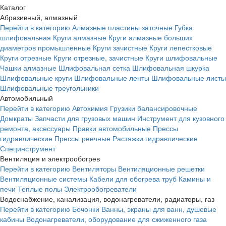
Каталог
Абразивный, алмазный
Перейти в категорию
Алмазные пластины заточные
Губка
шлифовальная
Круги алмазные
Круги алмазные больших
диаметров промышленные
Круги зачистные
Круги лепестковые
Круги отрезные
Круги отрезные, зачистные
Круги шлифовальные
Чашки алмазные
Шлифовальная сетка
Шлифовальная шкурка
Шлифовальные круги
Шлифовальные ленты
Шлифовальные листы
Шлифовальные треугольники
Автомобильный
Перейти в категорию
Автохимия
Грузики балансировочные
Домкраты
Запчасти для грузовых машин
Инструмент для кузовного
ремонта, аксессуары
Правки автомобильные
Прессы
гидравлические
Прессы реечные
Растяжки гидравлические
Специнструмент
Вентиляция и электрообогрев
Перейти в категорию
Вентиляторы
Вентиляционные решетки
Вентиляционные системы
Кабели для обогрева труб
Камины и
печи
Теплые полы
Электрообогреватели
Водоснабжение, канализация, водонагреватели, радиаторы, газ
Перейти в категорию
Бочонки
Ванны, экраны для ванн, душевые
кабины
Водонагреватели, оборудование для сжиженного газа