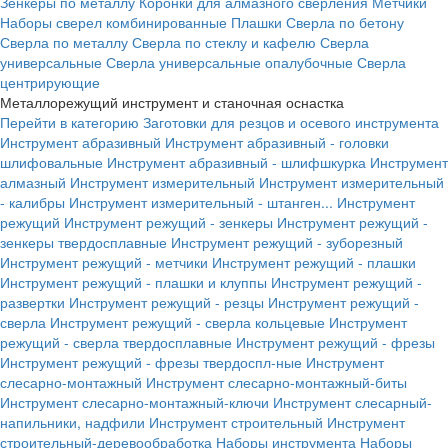
Зенкеры по металлу
Коронки для алмазного сверления
Метчики
Наборы сверел комбинированные
Плашки
Сверла по бетону
Сверла по металлу
Сверла по стеклу и кафелю
Сверла
универсальные
Сверла универсальные опалубочные
Сверла
центрирующие
Металлорежущий инструмент и станочная оснастка
Перейти в категорию
Заготовки для резцов и осевого инструмента
Инструмент абразивный
Инструмент абразивный - головки
шлифовальные
Инструмент абразивный - шлифшкурка
Инструмент
алмазный
Инструмент измерительный
Инструмент измерительный
- калибры
Инструмент измерительный - штанген...
Инструмент
режущий
Инструмент режущий - зенкеры
Инструмент режущий -
зенкеры твердосплавные
Инструмент режущий - зуборезный
Инструмент режущий - метчики
Инструмент режущий - плашки
Инструмент режущий - плашки и клуппы
Инструмент режущий -
развертки
Инструмент режущий - резцы
Инструмент режущий -
сверла
Инструмент режущий - сверла кольцевые
Инструмент
режущий - сверла твердосплавные
Инструмент режущий - фрезы
Инструмент режущий - фрезы твердоспл-ные
Инструмент
слесарно-монтажный
Инструмент слесарно-монтажный-биты
Инструмент слесарно-монтажный-ключи
Инструмент слесарный-
напильники, надфили
Инструмент строительный
Инструмент
строительный-деревообработка
Наборы инструмента
Наборы