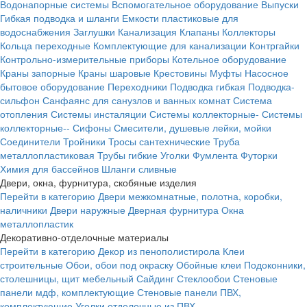
Водонапорные системы
Вспомогательное оборудование
Выпуски
Гибкая подводка и шланги
Емкости пластиковые для
водоснабжения
Заглушки
Канализация
Клапаны
Коллекторы
Кольца переходные
Комплектующие для канализации
Контргайки
Контрольно-измерительные приборы
Котельное оборудование
Краны запорные
Краны шаровые
Крестовины
Муфты
Насосное
бытовое оборудование
Переходники
Подводка гибкая
Подводка-
сильфон
Санфаянс для санузлов и ванных комнат
Система
отопления
Системы инсталяции
Системы коллекторные-
Системы
коллекторные--
Сифоны
Смесители, душевые лейки, мойки
Соединители
Тройники
Тросы сантехнические
Труба
металлопластиковая
Трубы гибкие
Уголки
Фумлента
Футорки
Химия для бассейнов
Шланги сливные
Двери, окна, фурнитура, скобяные изделия
Перейти в категорию
Двери межкомнатные, полотна, коробки,
наличники
Двери наружные
Дверная фурнитура
Окна
металлопластик
Декоративно-отделочные материалы
Перейти в категорию
Декор из пенополистирола
Клеи
строительные
Обои, обои под окраску
Обойные клеи
Подоконники,
столешницы, щит мебельный
Сайдинг
Стеклообои
Стеновые
панели мдф, комплектующие
Стеновые панели ПВХ,
комплектующие
Уголки отделочные из ПВХ