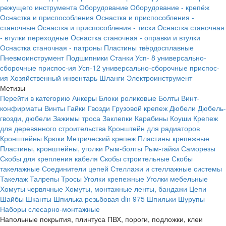
режущего инструмента
Оборудование
Оборудование - крепёж
Оснастка и приспособления
Оснастка и приспособления -
станочные
Оснастка и приспособления - тиски
Оснастка станочная
- втулки переходные
Оснастка станочная - оправки и втулки
Оснастка станочная - патроны
Пластины твёрдосплавные
Пневмоинструмент
Подшипники
Станки
Усп- 8 универсально-
сборочные приспос-ия
Усп-12 универсально-сборочные приспос-
ия
Хозяйственный инвентарь
Шланги
Электроинструмент
Метизы
Перейти в категорию
Анкеры
Блоки роликовые
Болты
Винт-
конфирматы
Винты
Гайки
Гвозди
Грузовой крепеж
Дюбели
Дюбель-
гвозди, дюбели
Зажимы троса
Заклепки
Карабины
Коуши
Крепеж
для деревянного строительства
Кронштейн для радиаторов
Кронштейны
Крюки
Метрический крепеж
Пластины крепежные
Пластины, кронштейны, уголки
Рым-болты
Рым-гайки
Саморезы
Скобы для крепления кабеля
Скобы строительные
Скобы
такелажные
Соединители цепей
Стеллажи и стеллажные системы
Такелаж
Талрепы
Тросы
Уголки крепежные
Уголки мебельные
Хомуты червячные
Хомуты, монтажные ленты, бандажи
Цепи
Шайбы
Шканты
Шпилька резьбовая din 975
Шпильки
Шурупы
Наборы слесарно-монтажные
Напольные покрытия, плинтуса ПВХ, пороги, подложки, клеи