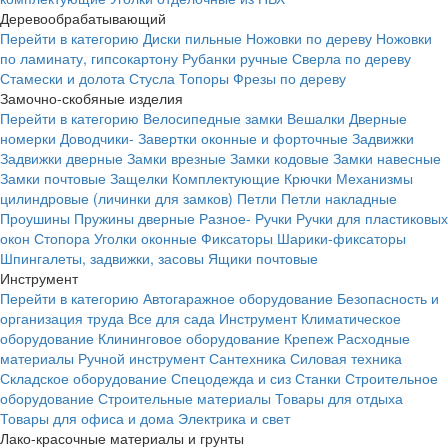
Деревообрабатывающий
Перейти в категорию
Диски пильные
Ножовки по дереву
Ножовки
по ламинату, гипсокартону
Рубанки ручные
Сверла по дереву
Стамески и долота
Стусла
Топоры
Фрезы по дереву
Замочно-скобяные изделия
Перейти в категорию
Велосипедные замки
Вешалки
Дверные
номерки
Доводчики-
Завертки оконные и форточные
Задвижки
Задвижки дверные
Замки врезные
Замки кодовые
Замки навесные
Замки почтовые
Защелки
Комплектующие
Крючки
Механизмы
цилиндровые (личинки для замков)
Петли
Петли накладные
Проушины
Пружины дверные
Разное-
Ручки
Ручки для пластиковых
окон
Стопора
Уголки оконные
Фиксаторы
Шарики-фиксаторы
Шпингалеты, задвижки, засовы
Ящики почтовые
Инструмент
Перейти в категорию
Автогаражное оборудование
Безопасность и
организация труда
Все для сада
Инструмент
Климатическое
оборудование
Клининговое оборудование
Крепеж
Расходные
материалы
Ручной инструмент
Сантехника
Силовая техника
Складское оборудование
Спецодежда и сиз
Станки
Строительное
оборудование
Строительные материалы
Товары для отдыха
Товары для офиса и дома
Электрика и свет
Лако-красочные материалы и грунты