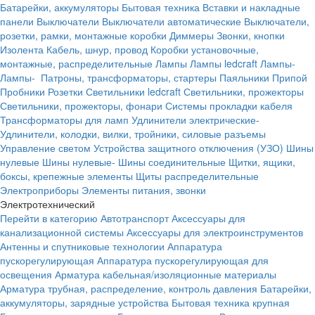
Батарейки, аккумуляторы
Бытовая техника
Вставки и накладные
панели
Выключатели
Выключатели автоматические
Выключатели,
розетки, рамки, монтажные коробки
Диммеры
Звонки, кнопки
Изолента
Кабель, шнур, провод
Коробки установочные,
монтажные, распределительные
Лампы
Лампы ledcraft
Лампы-
Лампы-
Патроны, трансформаторы, стартеры
Паяльники
Припой
Пробники
Розетки
Светильники ledcraft
Светильники, прожекторы
Светильники, прожекторы, фонари
Системы прокладки кабеля
Трансформаторы для ламп
Удлинители электрические-
Удлинители, колодки, вилки, тройники, силовые разъемы
Управление светом
Устройства защитного отключения (УЗО)
Шины
нулевые
Шины нулевые-
Шины соединительные
Щитки, ящики,
боксы, крепежные элементы
Щиты распределительные
Электроприборы
Элементы питания, звонки
Электротехнический
Перейти в категорию
Автотранспорт
Аксессуары для
канализационной системы
Аксессуары для электроинструментов
Антенны и спутниковые технологии
Аппаратура
пускорегулирующая
Аппаратура пускорегулирующая для
освещения
Арматура кабельная/изоляционные материалы
Арматура трубная, распределение, контроль давления
Батарейки,
аккумуляторы, зарядные устройства
Бытовая техника крупная