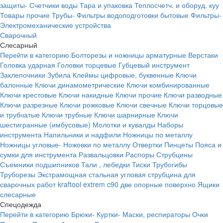
защиты-
Счетчики воды
Тара и упаковка
Теплосчетч. и оборуд. куу
Товары прочие
Трубы-
Фильтры водоподготовки бытовые
Фильтры-
Электромеханические устройства
Сварочный
Слесарный
Перейти в категорию
Болторезы и ножницы арматурные
Верстаки
Головка ударная
Головки торцевые
Губцевый инструмент
Заклепочники
Зубила
Клеймы цифровые, буквенные
Ключи
балонные
Ключи динамометрические
Ключи комбинированные
Ключи крестовые
Ключи накидные
Ключи прочие
Ключи разводные
Ключи разрезные
Ключи рожковые
Ключи свечные
Ключи торцовые
и трубчатые
Ключи трубные
Ключи шарнирные
Ключи
шестигранные (имбусовые)
Молотки и кувалды
Наборы
инструмента
Напильники и надфили
Ножницы по металлу
Ножницы угловые-
Ножовки по металлу
Отвертки
Пинцеты
Пояса и
сумки для инструмента
Развальцовки
Распоры
Струбцины
Съемники подшипников
Тали , лебедки
Тиски
Трубогибы
Труборезы
Экстрамощная стальная угловая струбцина для
сварочных работ kraftool extrem c90 две опорные поверхно
Ящики
слесарные
Спецодежда
Перейти в категорию
Брюки-
Куртки-
Маски, респираторы
Очки