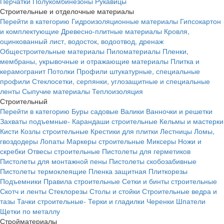
Перчатки
Полукомбинезоны
Рукавицы
Строительные и отделочные материалы
Перейти в категорию
Гидроизоляционные материалы
Гипсокартон
и комплектующие
Древесно-плитные материалы
Кровля,
оцинкованный лист, водосток, водоотвод, дренаж
Общестроительные материалы
Пиломатериалы
Пленки,
мембраны, укрывочные и отражающие материалы
Плитка и
керамогранит
Потолки
Профили штукатурные, специальные
профили
Стеклосетки, серпянки, углозащитные и специальные
ленты
Сыпучие материалы
Теплоизоляция
Строительный
Перейти в категорию
Буры садовые
Валики
Ванночки и решетки
Захваты подъемные-
Карандаши строительные
Кельмы и мастерки
Кисти
Козлы строительные
Крестики для плитки
Лестницы
Ломы,
гвоздодеры
Лопаты
Маркеры строительные
Миксеры
Ножи и
скребки
Отвесы строительные
Пистолеты для герметиков
Пистолеты для монтажной пены
Пистолеты скобозабивные
Пистолеты термоклеящие
Пленка защитная
Плиткорезы
Подъемники
Правила строительные
Сетки и бинты строительные
Скотч и ленты
Стеклорезы
Столы и стойки
Строительные ведра и
тазы
Тачки строительные-
Терки и гладилки
Черенки
Шпатели
Щетки по металлу
Стройматериалы