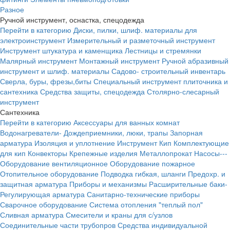
Разное
Ручной инструмент, оснастка, спецодежда
Перейти в категорию
Диски, пилки, шлиф. материалы для
электроинструмент
Измерительный и разметочный инструмент
Инструмент штукатура и каменщика
Лестницы и стремянки
Малярный инструмент
Монтажный инструмент
Ручной абразивный
инструмент и шлиф. материалы
Садово- строительный инвентарь
Сверла, буры, фрезы,биты
Специальный инструмент плиточника и
сантехника
Средства защиты, спецодежда
Столярно-слесарный
инструмент
Сантехника
Перейти в категорию
Аксессуары для ванных комнат
Водонагреватели-
Дождеприемники, люки, трапы
Запорная
арматура
Изоляция и уплотнение
Инструмент
Кип
Комплектующие
для кип
Конвекторы
Крепежные изделия
Металлопрокат
Насосы---
Оборудование вентиляционное
Оборудование пожарное
Отопительное оборудование
Подводка гибкая, шланги
Предохр. и
защитная арматура
Приборы и механизмы
Расширительные баки-
Регулирующая арматура
Санитарно-технические приборы
Сварочное оборудование
Система отопления "теплый пол"
Сливная арматура
Смесители и краны для с/узлов
Соединительные части трубопров
Средства индивидуальной