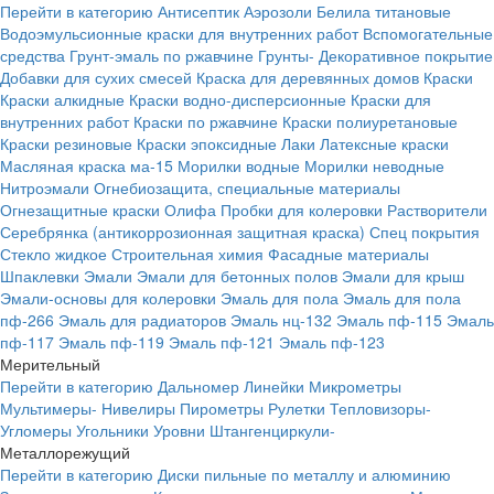
Перейти в категорию
Антисептик
Аэрозоли
Белила титановые
Водоэмульсионные краски для внутренних работ
Вспомогательные
средства
Грунт-эмаль по ржавчине
Грунты-
Декоративное покрытие
Добавки для сухих смесей
Краска для деревянных домов
Краски
Краски алкидные
Краски водно-дисперсионные
Краски для
внутренних работ
Краски по ржавчине
Краски полиуретановые
Краски резиновые
Краски эпоксидные
Лаки
Латексные краски
Масляная краска ма-15
Морилки водные
Морилки неводные
Нитроэмали
Огнебиозащита, специальные материалы
Огнезащитные краски
Олифа
Пробки для колеровки
Растворители
Серебрянка (антикоррозионная защитная краска)
Спец покрытия
Стекло жидкое
Строительная химия
Фасадные материалы
Шпаклевки
Эмали
Эмали для бетонных полов
Эмали для крыш
Эмали-основы для колеровки
Эмаль для пола
Эмаль для пола
пф-266
Эмаль для радиаторов
Эмаль нц-132
Эмаль пф-115
Эмаль
пф-117
Эмаль пф-119
Эмаль пф-121
Эмаль пф-123
Мерительный
Перейти в категорию
Дальномер
Линейки
Микрометры
Мультимеры-
Нивелиры
Пирометры
Рулетки
Тепловизоры-
Угломеры
Угольники
Уровни
Штангенциркули-
Металлорежущий
Перейти в категорию
Диски пильные по металлу и алюминию