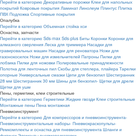
Перейти в категорию
Декоративные порожки
Клеи для напольных
покрытий
Ковровые покрытия
Ламинат
Линолеум
Плинтус
Плитка
ПВХ
Подложка
Спортивные покрытия
Опалубка
Перейти в категорию
Объемная стойка хси
Оснастка, запчасти
Перейти в категорию
Sds-max
Sds-plus
Биты
Коронки
Коронки для
алмазного сверления
Леска для триммера
Насадки для
гравировальных машин
Насадки для реноватора
Ножи для
газонокосилок
Ножи для измельчителей
Патроны
Пилки для
лобзика
Пилки для ножовки
Полировальные принадлежности
Полотна для ленточных пил
Скобы для степлера, плайера
Тарелки
опорные
Универсальные смазки
Цепи для бензопил
Шестигранник
28 мм
Шестигранник 30 мм
Шины для бензопил-
Щетки для дрели
Щетки для ушм
Пены, герметики, клеи строительные
Перейти в категорию
Герметики
Жидкие гвозди
Клеи строительные
Монтажные пены
Пена монтажная
Пневмоинструмент
Перейти в категорию
Для компрессоров и пневмоинструмента-
Пневмоинструментальные наборы-
Пневмокраскопульты-
Ремкомплекты и оснастка для пневмоинструмента
Шланги и
фитинги
Элементы пневмоподготовки