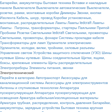
Батарейки, аккумуляторы
Бытовая техника
Вставки и накладные
панели
Выключатели
Выключатели автоматические
Выключатели,
розетки, рамки, монтажные коробки
Диммеры
Звонки, кнопки
Изолента
Кабель, шнур, провод
Коробки установочные,
монтажные, распределительные
Лампы
Лампы ledcraft
Лампы-
Лампы-
Патроны, трансформаторы, стартеры
Паяльники
Припой
Пробники
Розетки
Светильники ledcraft
Светильники, прожекторы
Светильники, прожекторы, фонари
Системы прокладки кабеля
Трансформаторы для ламп
Удлинители электрические-
Удлинители, колодки, вилки, тройники, силовые разъемы
Управление светом
Устройства защитного отключения (УЗО)
Шины
нулевые
Шины нулевые-
Шины соединительные
Щитки, ящики,
боксы, крепежные элементы
Щиты распределительные
Электроприборы
Элементы питания, звонки
Электротехнический
Перейти в категорию
Автотранспорт
Аксессуары для
канализационной системы
Аксессуары для электроинструментов
Антенны и спутниковые технологии
Аппаратура
пускорегулирующая
Аппаратура пускорегулирующая для
освещения
Арматура кабельная/изоляционные материалы
Арматура трубная, распределение, контроль давления
Батарейки,
аккумуляторы, зарядные устройства
Бытовая техника крупная