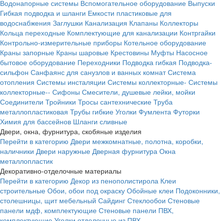
Водонапорные системы
Вспомогательное оборудование
Выпуски
Гибкая подводка и шланги
Емкости пластиковые для
водоснабжения
Заглушки
Канализация
Клапаны
Коллекторы
Кольца переходные
Комплектующие для канализации
Контргайки
Контрольно-измерительные приборы
Котельное оборудование
Краны запорные
Краны шаровые
Крестовины
Муфты
Насосное
бытовое оборудование
Переходники
Подводка гибкая
Подводка-
сильфон
Санфаянс для санузлов и ванных комнат
Система
отопления
Системы инсталяции
Системы коллекторные-
Системы
коллекторные--
Сифоны
Смесители, душевые лейки, мойки
Соединители
Тройники
Тросы сантехнические
Труба
металлопластиковая
Трубы гибкие
Уголки
Фумлента
Футорки
Химия для бассейнов
Шланги сливные
Двери, окна, фурнитура, скобяные изделия
Перейти в категорию
Двери межкомнатные, полотна, коробки,
наличники
Двери наружные
Дверная фурнитура
Окна
металлопластик
Декоративно-отделочные материалы
Перейти в категорию
Декор из пенополистирола
Клеи
строительные
Обои, обои под окраску
Обойные клеи
Подоконники,
столешницы, щит мебельный
Сайдинг
Стеклообои
Стеновые
панели мдф, комплектующие
Стеновые панели ПВХ,
комплектующие
Уголки отделочные из ПВХ