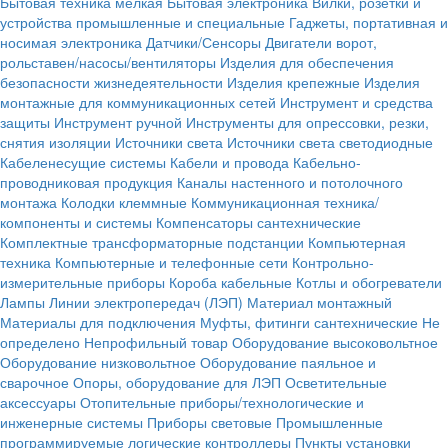
Бытовая техника мелкая
Бытовая электроника
Вилки, розетки и
устройства промышленные и специальные
Гаджеты, портативная и
носимая электроника
Датчики/Сенсоры
Двигатели ворот,
рольставен/насосы/вентиляторы
Изделия для обеспечения
безопасности жизнедеятельности
Изделия крепежные
Изделия
монтажные для коммуникационных сетей
Инструмент и средства
защиты
Инструмент ручной
Инструменты для опрессовки, резки,
снятия изоляции
Источники света
Источники света светодиодные
Кабеленесущие системы
Кабели и провода
Кабельно-
проводниковая продукция
Каналы настенного и потолочного
монтажа
Колодки клеммные
Коммуникационная техника/
компоненты и системы
Компенсаторы сантехнические
Комплектные трансформаторные подстанции
Компьютерная
техника
Компьютерные и телефонные сети
Контрольно-
измерительные приборы
Короба кабельные
Котлы и обогреватели
Лампы
Линии электропередач (ЛЭП)
Материал монтажный
Материалы для подключения
Муфты, фитинги сантехнические
Не
определено
Непрофильный товар
Оборудование высоковольтное
Оборудование низковольтное
Оборудование паяльное и
сварочное
Опоры, оборудование для ЛЭП
Осветительные
аксессуары
Отопительные приборы/технологические и
инженерные системы
Приборы световые
Промышленные
программируемые логические контроллеры
Пункты установки