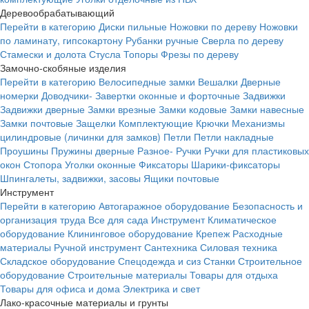
Деревообрабатывающий
Перейти в категорию
Диски пильные
Ножовки по дереву
Ножовки
по ламинату, гипсокартону
Рубанки ручные
Сверла по дереву
Стамески и долота
Стусла
Топоры
Фрезы по дереву
Замочно-скобяные изделия
Перейти в категорию
Велосипедные замки
Вешалки
Дверные
номерки
Доводчики-
Завертки оконные и форточные
Задвижки
Задвижки дверные
Замки врезные
Замки кодовые
Замки навесные
Замки почтовые
Защелки
Комплектующие
Крючки
Механизмы
цилиндровые (личинки для замков)
Петли
Петли накладные
Проушины
Пружины дверные
Разное-
Ручки
Ручки для пластиковых
окон
Стопора
Уголки оконные
Фиксаторы
Шарики-фиксаторы
Шпингалеты, задвижки, засовы
Ящики почтовые
Инструмент
Перейти в категорию
Автогаражное оборудование
Безопасность и
организация труда
Все для сада
Инструмент
Климатическое
оборудование
Клининговое оборудование
Крепеж
Расходные
материалы
Ручной инструмент
Сантехника
Силовая техника
Складское оборудование
Спецодежда и сиз
Станки
Строительное
оборудование
Строительные материалы
Товары для отдыха
Товары для офиса и дома
Электрика и свет
Лако-красочные материалы и грунты