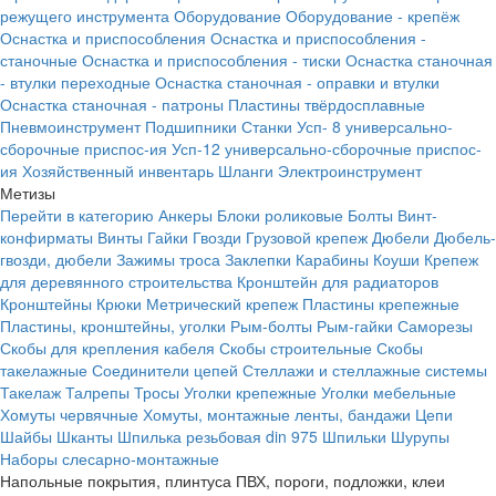
режущего инструмента
Оборудование
Оборудование - крепёж
Оснастка и приспособления
Оснастка и приспособления -
станочные
Оснастка и приспособления - тиски
Оснастка станочная
- втулки переходные
Оснастка станочная - оправки и втулки
Оснастка станочная - патроны
Пластины твёрдосплавные
Пневмоинструмент
Подшипники
Станки
Усп- 8 универсально-
сборочные приспос-ия
Усп-12 универсально-сборочные приспос-
ия
Хозяйственный инвентарь
Шланги
Электроинструмент
Метизы
Перейти в категорию
Анкеры
Блоки роликовые
Болты
Винт-
конфирматы
Винты
Гайки
Гвозди
Грузовой крепеж
Дюбели
Дюбель-
гвозди, дюбели
Зажимы троса
Заклепки
Карабины
Коуши
Крепеж
для деревянного строительства
Кронштейн для радиаторов
Кронштейны
Крюки
Метрический крепеж
Пластины крепежные
Пластины, кронштейны, уголки
Рым-болты
Рым-гайки
Саморезы
Скобы для крепления кабеля
Скобы строительные
Скобы
такелажные
Соединители цепей
Стеллажи и стеллажные системы
Такелаж
Талрепы
Тросы
Уголки крепежные
Уголки мебельные
Хомуты червячные
Хомуты, монтажные ленты, бандажи
Цепи
Шайбы
Шканты
Шпилька резьбовая din 975
Шпильки
Шурупы
Наборы слесарно-монтажные
Напольные покрытия, плинтуса ПВХ, пороги, подложки, клеи