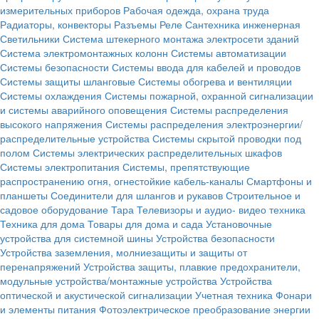
измерительных приборов
Рабочая одежда, охрана труда
Радиаторы, конвекторы
Разъемы
Реле
Сантехника инженерная
Светильники
Система штекерного монтажа электросети зданий
Система электромонтажных колонн
Системы автоматизации
Системы безопасности
Системы ввода для кабелей и проводов
Системы защиты шланговые
Системы обогрева и вентиляции
Системы охлаждения
Системы пожарной, охранной сигнализации
и системы аварийного оповещения
Системы распределения
высокого напряжения
Системы распределения электроэнергии/
распределительные устройства
Системы скрытой проводки под
полом
Системы электрических распределительных шкафов
Системы электропитания
Системы, препятствующие
распространению огня, огнестойкие кабель-каналы
Смартфоны и
планшеты
Соединители для шлангов и рукавов
Строительное и
садовое оборудование
Тара
Телевизоры и аудио- видео техника
Техника для дома
Товары для дома и сада
Установочные
устройства для системной шины
Устройства безопасности
Устройства заземления, молниезащиты и защиты от
перенапряжений
Устройства защиты, плавкие предохранители,
модульные устройства/монтажные устройства
Устройства
оптической и акустической сигнализации
Учетная техника
Фонари
и элементы питания
Фотоэлектрическое преобразование энергии