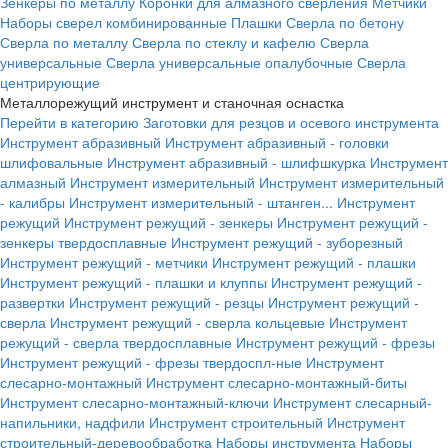
Зенкеры по металлу
Коронки для алмазного сверления
Метчики
Наборы сверел комбинированные
Плашки
Сверла по бетону
Сверла по металлу
Сверла по стеклу и кафелю
Сверла
универсальные
Сверла универсальные опалубочные
Сверла
центрирующие
Металлорежущий инструмент и станочная оснастка
Перейти в категорию
Заготовки для резцов и осевого инструмента
Инструмент абразивный
Инструмент абразивный - головки
шлифовальные
Инструмент абразивный - шлифшкурка
Инструмент
алмазный
Инструмент измерительный
Инструмент измерительный
- калибры
Инструмент измерительный - штанген...
Инструмент
режущий
Инструмент режущий - зенкеры
Инструмент режущий -
зенкеры твердосплавные
Инструмент режущий - зуборезный
Инструмент режущий - метчики
Инструмент режущий - плашки
Инструмент режущий - плашки и клуппы
Инструмент режущий -
развертки
Инструмент режущий - резцы
Инструмент режущий -
сверла
Инструмент режущий - сверла кольцевые
Инструмент
режущий - сверла твердосплавные
Инструмент режущий - фрезы
Инструмент режущий - фрезы твердоспл-ные
Инструмент
слесарно-монтажный
Инструмент слесарно-монтажный-биты
Инструмент слесарно-монтажный-ключи
Инструмент слесарный-
напильники, надфили
Инструмент строительный
Инструмент
строительный-деревообработка
Наборы инструмента
Наборы