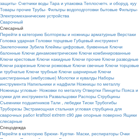
защиты-
Счетчики воды
Тара и упаковка
Теплосчетч. и оборуд. куу
Товары прочие
Трубы-
Фильтры водоподготовки бытовые
Фильтры-
Электромеханические устройства
Сварочный
Слесарный
Перейти в категорию
Болторезы и ножницы арматурные
Верстаки
Головка ударная
Головки торцевые
Губцевый инструмент
Заклепочники
Зубила
Клеймы цифровые, буквенные
Ключи
балонные
Ключи динамометрические
Ключи комбинированные
Ключи крестовые
Ключи накидные
Ключи прочие
Ключи разводные
Ключи разрезные
Ключи рожковые
Ключи свечные
Ключи торцовые
и трубчатые
Ключи трубные
Ключи шарнирные
Ключи
шестигранные (имбусовые)
Молотки и кувалды
Наборы
инструмента
Напильники и надфили
Ножницы по металлу
Ножницы угловые-
Ножовки по металлу
Отвертки
Пинцеты
Пояса и
сумки для инструмента
Развальцовки
Распоры
Струбцины
Съемники подшипников
Тали , лебедки
Тиски
Трубогибы
Труборезы
Экстрамощная стальная угловая струбцина для
сварочных работ kraftool extrem c90 две опорные поверхно
Ящики
слесарные
Спецодежда
Перейти в категорию
Брюки-
Куртки-
Маски, респираторы
Очки