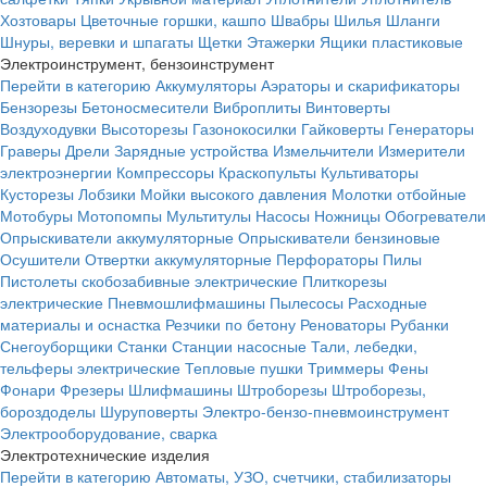
Хозтовары
Цветочные горшки, кашпо
Швабры
Шилья
Шланги
Шнуры, веревки и шпагаты
Щетки
Этажерки
Ящики пластиковые
Электроинструмент, бензоинструмент
Перейти в категорию
Аккумуляторы
Аэраторы и скарификаторы
Бензорезы
Бетоносмесители
Виброплиты
Винтоверты
Воздуходувки
Высоторезы
Газонокосилки
Гайковерты
Генераторы
Граверы
Дрели
Зарядные устройства
Измельчители
Измерители
электроэнергии
Компрессоры
Краскопульты
Культиваторы
Кусторезы
Лобзики
Мойки высокого давления
Молотки отбойные
Мотобуры
Мотопомпы
Мультитулы
Насосы
Ножницы
Обогреватели
Опрыскиватели аккумуляторные
Опрыскиватели бензиновые
Осушители
Отвертки аккумуляторные
Перфораторы
Пилы
Пистолеты скобозабивные электрические
Плиткорезы
электрические
Пневмошлифмашины
Пылесосы
Расходные
материалы и оснастка
Резчики по бетону
Реноваторы
Рубанки
Снегоуборщики
Станки
Станции насосные
Тали, лебедки,
тельферы электрические
Тепловые пушки
Триммеры
Фены
Фонари
Фрезеры
Шлифмашины
Штроборезы
Штроборезы,
бороздоделы
Шуруповерты
Электро-бензо-пневмоинструмент
Электрооборудование, сварка
Электротехнические изделия
Перейти в категорию
Автоматы, УЗО, счетчики, стабилизаторы