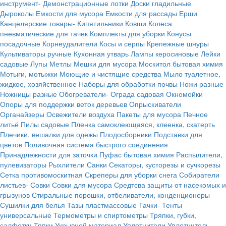
инструмент-
Демонстрационные лотки
Доски гладильные
Дыроколы
Емкости для мусора
Емкости для рассады
Ерши
Канцелярские товары-
Кипятильники
Ковши
Колеса
пневматические для тачек
Комплекты для уборки
Конусы
посадочные
Корнеудалители
Косы и серпы
Крепежные шнуры
Культиваторы ручные
Кухонная утварь
Лампы керосиновые
Лейки
садовые
Лупы
Метлы
Мешки для мусора
Москитол бытовая химия
Мотыги, мотыжки
Моющие и чистящие средства
Мыло туалетное,
жидкое, хозяйственное
Наборы для обработки почвы
Ножи разные
Ножницы разные
Обогреватели-
Ограда садовая
Окномойки
Опоры для поддержки веток деревьев
Опрыскиватели
Органайзеры
Освежители воздуха
Пакеты для мусора
Печное
литьё
Пилы садовые
Пленка самоклеющаяся, клеенка, скатерть
Плечики, вешалки для одежы
Плодосборники
Подставки для
цветов
Поливочная система быстрого соединения
Принадлежности для заточки
Пуфас бытовая химия
Распылители,
пулевизаторы
Рыхлители
Санки
Секаторы, кусторезы и сучкорезы
Сетка противомоскитная
Скреперы для уборки снега
Собиратели
листьев-
Совки
Совки для мусора
Средтсва защиты от насекомых и
грызунов
Стиральные порошки, отбеливатели, конденционеры
Сушилки для белья
Тазы пластмассовые
Тачки-
Тенты
универсальные
Термометры и спиртометры
Тряпки, губки,
салфетки
Тяпки
Укрывной материал
Уплотнители
Уплотнитель