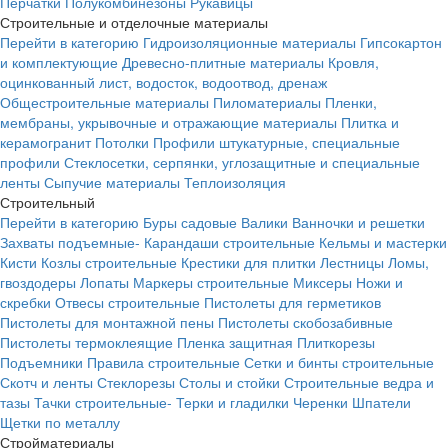
Перчатки
Полукомбинезоны
Рукавицы
Строительные и отделочные материалы
Перейти в категорию
Гидроизоляционные материалы
Гипсокартон
и комплектующие
Древесно-плитные материалы
Кровля,
оцинкованный лист, водосток, водоотвод, дренаж
Общестроительные материалы
Пиломатериалы
Пленки,
мембраны, укрывочные и отражающие материалы
Плитка и
керамогранит
Потолки
Профили штукатурные, специальные
профили
Стеклосетки, серпянки, углозащитные и специальные
ленты
Сыпучие материалы
Теплоизоляция
Строительный
Перейти в категорию
Буры садовые
Валики
Ванночки и решетки
Захваты подъемные-
Карандаши строительные
Кельмы и мастерки
Кисти
Козлы строительные
Крестики для плитки
Лестницы
Ломы,
гвоздодеры
Лопаты
Маркеры строительные
Миксеры
Ножи и
скребки
Отвесы строительные
Пистолеты для герметиков
Пистолеты для монтажной пены
Пистолеты скобозабивные
Пистолеты термоклеящие
Пленка защитная
Плиткорезы
Подъемники
Правила строительные
Сетки и бинты строительные
Скотч и ленты
Стеклорезы
Столы и стойки
Строительные ведра и
тазы
Тачки строительные-
Терки и гладилки
Черенки
Шпатели
Щетки по металлу
Стройматериалы