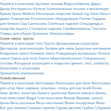
Перейти в категорию
Бытовая техника
Водоснабжение
Двери
Декор
Инструменты
Каталог
Климатическая техника и вентиляция
Краски
Кухни
Мебель
Напольные покрытия
Новый год
Окна
Окна и
двери
Освещение
Отопительное оборудование
Плитка
Подарки
для близких
Сад
Сантехника
Скобяные изделия
Спецодежда и
средства защиты
Столярные изделия
Стройматериалы
Текстиль
Товары для уборки
Хранение
Электротовары
Сухие смеси, грунты
Перейти в категорию
Гипс
Грунты
Декоративные штукатурки
Дисперсия, влагоизоляция
Затирки для швов
Защитные материалы
Кладочные смеси
Клеевые смеси
Очищающие материалы
Печные
смеси
Смеси для пола
Смеси общестроительные
Специальные
составы
Фасадные штукатурки и покрытия
Цемент, гипс, алебастр
Шпаклевки и штукатурки
Удлинители электрические
Хозяйственный
Перейти в категорию
Автотовары
Аксессуары для бани
Аксессуары
для штор
Арки садовые, шпалеры, опоры для растений
Бочки,
баки, фляги, канистры
Бумага туалетная
Ванная комната
Ванны
пластмассовые
Ведра пластмассовые
Веники
Веревка, шпагат,
фалы
Весы кухонные
Весы напольные
Вилки посадочные
Вилы
Все для пикника
Газовые горелки
Горшки детские
Грабли
Губцевый