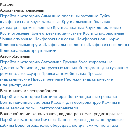
Каталог
Абразивный, алмазный
Перейти в категорию
Алмазные пластины заточные
Губка
шлифовальная
Круги алмазные
Круги алмазные больших
диаметров промышленные
Круги зачистные
Круги лепестковые
Круги отрезные
Круги отрезные, зачистные
Круги шлифовальные
Чашки алмазные
Шлифовальная сетка
Шлифовальная шкурка
Шлифовальные круги
Шлифовальные ленты
Шлифовальные листы
Шлифовальные треугольники
Автомобильный
Перейти в категорию
Автохимия
Грузики балансировочные
Домкраты
Запчасти для грузовых машин
Инструмент для кузовного
ремонта, аксессуары
Правки автомобильные
Прессы
гидравлические
Прессы реечные
Растяжки гидравлические
Специнструмент
Вентиляция и электрообогрев
Перейти в категорию
Вентиляторы
Вентиляционные решетки
Вентиляционные системы
Кабели для обогрева труб
Камины и
печи
Теплые полы
Электрообогреватели
Водоснабжение, канализация, водонагреватели, радиаторы, газ
Перейти в категорию
Бочонки
Ванны, экраны для ванн, душевые
кабины
Водонагреватели, оборудование для сжиженного газа