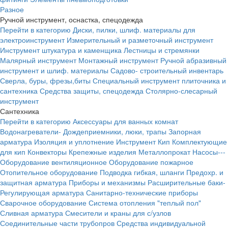
Разное
Ручной инструмент, оснастка, спецодежда
Перейти в категорию
Диски, пилки, шлиф. материалы для
электроинструмент
Измерительный и разметочный инструмент
Инструмент штукатура и каменщика
Лестницы и стремянки
Малярный инструмент
Монтажный инструмент
Ручной абразивный
инструмент и шлиф. материалы
Садово- строительный инвентарь
Сверла, буры, фрезы,биты
Специальный инструмент плиточника и
сантехника
Средства защиты, спецодежда
Столярно-слесарный
инструмент
Сантехника
Перейти в категорию
Аксессуары для ванных комнат
Водонагреватели-
Дождеприемники, люки, трапы
Запорная
арматура
Изоляция и уплотнение
Инструмент
Кип
Комплектующие
для кип
Конвекторы
Крепежные изделия
Металлопрокат
Насосы---
Оборудование вентиляционное
Оборудование пожарное
Отопительное оборудование
Подводка гибкая, шланги
Предохр. и
защитная арматура
Приборы и механизмы
Расширительные баки-
Регулирующая арматура
Санитарно-технические приборы
Сварочное оборудование
Система отопления "теплый пол"
Сливная арматура
Смесители и краны для с/узлов
Соединительные части трубопров
Средства индивидуальной